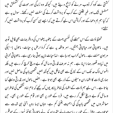
کشتی سے کود کر ڈوب مرنے کو ترجیح دیتے ہیں، کیونکہ وہ زندگی اور موت کی کشمکش میں
مسلسل شک اور غیر یقینی کے کرب کو برداشت کرنے کی سکت نہیں رکھتے۔ سوال یہ ہے
کہ کیا ہم بم دھماکے اور کرپشن اس لیے کرتے ہیں کہ ایسے ہی کسی کرب کو برداشت نہیں کر
سکتے؟
تحفظِ ذات کے اس مسئلے کی نفسی جہت کے پہلوبہ پہلو اس کی دیگر جہات بھی قابلِ توجہ
ہیں۔ ماحولیاتی اور حیاتیاتی جہتیں۔ امر واقعہ یہ ہے کہ کرۂ ارض پر حیات، ماحول
۱۰)کی
(
مرہونِ منت ہے۔ ماحول خراب ہو رہا ہے ، لہٰذا حیات ناپید ہوتی جا رہی ہے۔ ماحولیاتی خرابی
میں زیادہ قصور ہمارا اپنا ہے۔ ہم نہ صرف قدرتی وسائل کو بے دریغ خرچ کر رہے ہیں بلکہ
افسوس ناک حد تک اس کے نتائج سے بھی غافل ہیں کیونکہ ہمیں شخصی بالیدگی حاصل نہیں اور
ہماری ذات کا اظہار ان وسیلوں کے ذریعے بھی ہوتا ہے ، جنھیں ماحول اور قدرتی وسیلے کہا
جاتا ہے ۔ اس لیے ہم ذات کے اظہار کی خاطر یا پھر یوں کہہ لیجیے کہ نام نہاد تشخص کی خاطر ان
وسائل کو بے دریغ نگل کر رہے ہیں، فرد کے طور پر بھی اور قوم کے طور پر بھی۔ جن
معاشروں میں شخصی بالیدگی کی اہمیت جتنی کم ہے، وہاں ایسا رویہ اتنی ہی شدت سے
موجودہے۔ مثال کے طور پر ریاست ہائے متحدہ امریکہ نے ماحولیاتی کانفرنسوں کے موقع پر