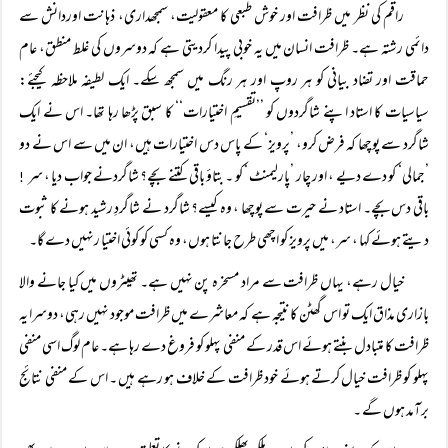
راقم کی نظر میں ظرافت اور خوش طبعی کا معقولیت، سمجھداری، ذہانت اوردانش سے
دائمی رشتہ ہے۔ ظرافت انسان میں یہ خوبی پیدا کردیتی ہے کہ دوسروں کی غلط منطق، عام
حماقت اور تضاد بیانی کو ہر روپ اور ہر رنگ میں سمجھ سکے۔ ایک لطیفہ ملاحظہ کیجئے:
سیاسیات کا استاد اپنے شاگردوں کو ’’تقسیمِ اختیارات‘‘ کا سبق پڑھا رہا تھا۔ اس نے ایک
شاگرد سے پوچھا کہ فرض کرو، ’پرویز‘ کے پاس دس اختیارات ہیں، ان میں سے اس نے دو
’جمالی‘ کو دے دیے ، اور چار ’پارلیمنٹ ‘ کو ۔ بتاؤ باقی کتنے بچے؟ شاگردنے جواب دیا ، سر
!
باقی دس بچے۔ استاد نے حیرت سے پوچھا ، وہ کیسے؟ شاگرد نے شاگردِ رشید ہونے کا ثبوت
دیتے ہوئے کہا ، سر، میں پرویز کو اچھی طرح جانتا ہوں، وہ کسی کو کوئی اختیا رنہیں دے گا۔
خیال رہے، یہاں ظرافت سے مراد مسخرہ پن نہیں ہے۔ تھیٹروں میں کیا جانے والا
بازاری مذاق ایک تو اس گھٹن کا نتیجہ ہے کہ معاشرے میں ظرافت موجود نہیں رہی، دوسرا یہ
ظرافت کا متبادل بنتے ہوئے اس قدر کے منفی پہلو کو فروغ دے رہا ہے۔ عام لوگ اسی منفی
پہلو کو ظرافت خیال کرتے ہوئے خود ظرافت کے خلاف ہو رہے ہیں ۔ اس کے منفی نتائج
برآمد ہوں گے ۔