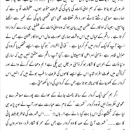
کردار میں کھو جانے کی ہماری نرالی منطق ہمیں بے سرو پا ضرور کر دیتی ہے، لہٰذا یہ بہت
ضروری ہو جاتا ہے کہ ہم اپنی ذات کی بالیدگی کی طرف متوجہ ہوں۔ حقیقت تو یہ ہے کہ
ہمارے سماجی رشتے ناتے اور دیگر تعلقات بھی اسی شخصی بالیدگی کے خمیر سے اٹھنے
چاہییں، جیسا کہ اداکار کے ضمن میں بیان ہوا کہ وہ اپنی ذات کے طفیل ہی سارے کردار ادا
کرتا ہے ۔ راقم کے خیال میں اس وقت ہماری صورتِ حال اس اداکار جیسی ہے جس نے
اپنے آپ کو ایک کردار میں گم کر دیا ہے ، ’’فنا فی الکردار‘‘ ہو گیا ہے، ایسے شخص یا گروہ کی
منزل ظاہر ہے ، ذہنی امراض کا ہسپتال ہے ۔کیا آپ راقم سے متفق نہیں ہیں کہ ساری
دنیا ذات کے بحران کا شکار ہو کر ذہنی مریض بن چکی ہے؟ بم دھماکے کرنے والے اور
کرپشن میں ملوث افراد شاید اس لیے ایسے کاموں کی طرف راغب ہوتے ہیں کہ انہیں اس
کردار کے کھو جانے کا اندیشہ ہوتا ہے جس کے گرد ان کی دنیا گھومتی ہے۔
اگر ہم کسی ایک کردار کے ساتھ چمٹ جانے کے حوالے سے پورے معاشرے پر
عمومی نظر دوڑائیں تو وہ کردار ’’شہرت‘‘ کے نام سے عبارت ہے اور آپ نے اوپر پڑھ ہی
لیا ہے کہ شیکسپےئر کی اس بابت کیا رائے ہے؟۔ ہاں
’’.... اس شہرت کی خاطر جو بلبلہ پانی
!!
کا ہے.....‘‘ شہرت آج کے عہد کا وہ کردار ہے جس کے سحر کا شکار فرد، دوسروں کی