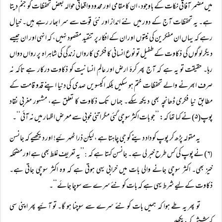
میں مضمر آفاقی نکات کے باوجود، ان کا مقامی اور محدود واقعاتی حوالہ بعض تحفظات کو جنم دیتا
ہے۔ یہ تحفظات آج کے دور میں نئے انداز اور نئی قوت سے سر ابھار رہے ہیں۔ خیال
رہے کہ یہاں ان مفکرین کی نیتوں اور ان کے افکار پر تنقید مقصود نہیں، کہ انہی اور ان جیسے
دیگر لوگوں کی ذکاوت کے طفیل تو نوع انسانی کا فکری کارواں زندگی کی شاہراہ پر رواں دواں
رہا۔ حقیقت تو یہ ہے کہ آج پھر کرۂ ارض اور عالمِ انسانیت کو ذکاوت درکار ہے تاکہ نہ
صرف ابھرنے والے تحفظات ختم ہو سکیں بلکہ اکیسویں صدی کی دنیا اپنے قدو قامت کے
مطابق نیا فکری ڈھانچہ بھی دیکھ سکے۔ جہاں تک ذکاوت کا تعلق ہے، مشہور مغربی نقاد
پوپ(۵) نے کہا تھا کہ: ’’جو بات اکثر سوچی گئی مگر اتنی خوبی سے معرضِ اظہار میں نہ آئی‘‘۔
یہ مقولہ پڑھ کر پوپ کو داد دینے کو جی چاہتا ہے ، لیکن ذرا ٹھہرئیے! اور دیکھیے کہ جانسن
۶) نے پوپ کی کس طرح خبر لی ہے۔ جانسن کہتا ہے کہ
’’یہ تعریف غلط بھی ہے اور مضحکہ
:
(
خیز بھی۔ اکثر سوچی جانے والی بات میں خرابی یہی ہوتی ہے کہ وہ اکثر سوچی جاتی ہے۔
ذکاوت کے لیے شرط یہی ہے کہ بات کو نئے سرے سے سوچا جائے‘‘۔
تو پھر یہ طے ہوا کہ ہمیں بات کو نئے سرے سے سوچنا ہو گا۔ تو آئیے پھر اپنی سی