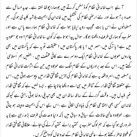
آئیے
اب خاندانی نظام کو ڈسکس کرتے ہیں جوہمارا چوتھا نکتہ ہے۔ جدید مسائل سے
!
عہدہ برآ ہونے اور نئے ارضی نظام کی تشکیل میں خاندان کی اہمیت بلاشبہ کلیدی ہو گی۔ہم
مسلمانوں نے اس بابت عجیب رویہ اپنایا ہوا ہے کہ خاندانی نظام ہمارے پاس ہے اور
مغرب کو ہماری طرف دیکھنا ہو گا۔ سوال پیدا ہوتا ہے کہ کون سا خاندانی نظام؟ وہ جو سعودیہ
میں ہے؟ یا ترکی میں، مصر میں ؟ یا پھر پاکستان میں ؟ حقیقت تو یہ ہے کہ پاکستان میں بھی
چاروں صوبوں کے خاندانی نظام ایک دوسرے سے کافی مختلف ہیں ، جنھیں ہم ’اسلامی‘
کہتے ہیں۔ اس کے بعد برادریوں کے نظام الگ سے موجود ہیں جن کے اثرات خاندانی نظام
پر مسلمہ ہیں۔امرِ واقعہ یہ ہے کہ خاندانی نظام کی جڑیں ثقافتی اقدار میں پیوست ہوتی ہیں۔ اس
لیے متعلقہ ثقافتی اقدار کے تناظر میں ہی اسے دیکھا جانا چاہیے ۔ ایسا نہیں ہے کہ ثقافتی اقدار
غیر متبدل ہیں۔ وقت گزرنے کے ساتھ ساتھ ان میں بھی تبدیلی رونما ہوتی رہتی ہے کیونکہ
خاندان کسی بھی اجتماعی نظام کی بنیادی اکائی ہے، اس لیے اس کی اہمیت دوچند ہو جاتی
ہے۔ موجودہ عالمی حالات کے سیاق و سباق میں
کہ دنیا وحدت کی طرف بڑھ رہی ہے) یہ
(
ضروری ہو گیا ہے کہ ہم لوگ مغرب پر تنقید برائے تنقید کرنے کی بجائے، علاقائی ثقافتی اقدار
کو ملحوظِ خاطر رکھتے ہوئے ، عالمی خاندانی نظام کے خدو خال کو واضح کریں ۔