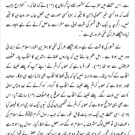
ہے۔ اس سلسلے میں مغرب کے مشہور نقاد ایڈگر ایلن پو
۱۲) نے کہا تھا کہ: ’’اختراع
جب
(
(
تک کہ وہ کسی غیر معمولی ذہن کا نتیجہ نہ ہو) کسی صورت میں محض جذبہ اور وجدان کا نتیجہ
نہیں۔ اگرچہ یہ ایک اعلیٰ قسم کی مثبت خوبی ہے مگر اسے حاصل کرنے کے لیے ایجاد سے
زیادہ پچھلے طرز کی نفی ضروری ہے‘‘۔
نئے شعور کی کاشت کے لیے درکار پچھلے طرز کی نفی کا بہترین اظہار اسلام کے ابتدائی
دور میں ہوتا ہے ۔ اہل علم جانتے ہیں کہ چاروں خلفائے راشدین کا انتخاب چار مختلف
طریقوں سے ہوا تھا
۱۳)۔ غور فرمائیے کہ صحابہ کرامؓ نے اپنے آپ کو پہلے خلیفہ کے
(
انتخاب کے کرداریا قدر سے وابستہ نہیں کیا کہ باقی خلفا کا انتخاب بھی لازماً ایسے ہی ہوگا۔ صاف
ظاہر ہوتا ہے کہ صحابہ کرامؓ پہلے خلیفہ کے انتخاب کا ’کردار‘ ادا کرنے کے بعد واپس اپنی
’ذات‘ میں لوٹ گئے۔پہلے خلیفہ کے انتخاب کے موقع پر جو اختلاف
۱۴) سامنے آیا، اس
(
سے بھی یہی مترشح ہوتا ہے کہ صحابہ کرامؓ نے شخصی بالیدگی کی نیو پر ایک خارجی امر کا فیصلہ کیا
۱۵)۔ اسی سلسلے میں ایک اور بات قابلِ غور ہے کہ جب رسول اکرمﷺ نے اسلام کی
(
دعوت دی تو بعض لوگ مشرف بہ اسلام ہو گئے اور بعض نے انکار کیا۔ سوال پیدا ہوتا ہے
کہ دعوت وہی تھی، نبی وہی تھا، معاشرہ وہی تھا، پھر ایسا کیوں ہوا کہ بعض نے قبول کیا اور