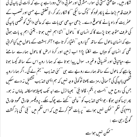
شکار ہیں۔ حفاظتی کشتی کی سوار، مشرقی اور مغربی دانش دوراہے پر ہے کہ ذات کی بالیدگی کی
طرف قدم بڑھائے یا پھرخود کو ’’ڈاگ سائیکی‘‘ کا شکار رکھ کر، لاتعلقی بے حسی اور تعصب کے
عفریت کو راہ پانے کا موقع دے۔ بڑھی سیدھی سی بات ہے کہ عالمی دانش کو شخصی بالیدگی
کی طرف متوجہ ہونا پڑے گا کہ انسان کا ’’ماحول‘‘ اتنا اہم نہیں ہوتا ، جتنی اہم یہ بات ہوتی
ہے کہ انسان ماحول کے ساتھ ’’کیا رویہ‘‘ اختیار کرتا ہے؟ آخر بہشت کے ماحول میں کیا خرابی
تھی کہ انسان کو وہاں سے نکلنا پڑا؟ اب زمین اور کرۂ ارض کا ماحول ہمارے سامنے
ہے،حیاتیاتی اور نفسیاتی وغیرہ۔ سوال پیدا ہوتا ہے کہ ہمارا رویہ اس کے ساتھ کیسا ہونا
چاہیے کہ ماحول کے ساتھ ہمارے رویے سے ہی ’’نئی تہذیب‘‘ جنم لے گی۔ اگر ہمارا رویہ
شخصی بالیدگی کی آسمانی رمز سے پھوٹا تو کوئی وجہ نہیں کہ ہم ایسی تہذیب تشکیل نہ دے سکیں
جس کی روح میں ’’الست بربکم، قالوا بلیٰ‘‘ جیسا ازل سے ابد تک پھیلاہوا مکالمہ پنہاں نہ ہو۔
پھر ایسا کون ہو گا ، جو ایسی تہذیب کو ’’عالمی ‘‘ کہنے سے چوک سکے۔پروفیسر طارق محمود طارق
۳۳) کی نظم ’’ممکن نہیں ہوا سے‘‘ پر بات ختم کرتے ہیں کہ اس نظم میں ’’بلیٰ‘‘ کی باز گشت
(
گونج رہی ہے
:
’’ ممکن نہیں ہوا سے