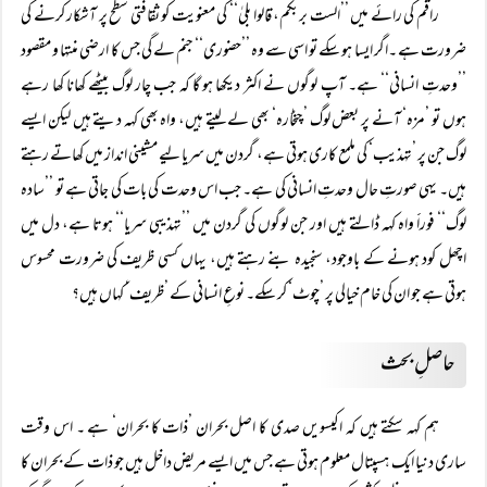
راقم کی رائے میں ’’الست بربکم، قالوا بلیٰ‘‘ کی معنویت کو ثقافتی سطح پر آشکار کرنے کی
ضرورت ہے ۔اگر ایسا ہو سکے تو اسی سے وہ ’’حضوری‘‘ جنم لے گی جس کا ارضی منتہا و مقصود
’’وحدتِ انسانی‘‘ ہے۔ آپ لوگوں نے اکثر دیکھا ہو گا کہ جب چار لوگ بیٹھے کھانا کھا رہے
ہوں تو ’مزہ‘ آنے پر بعض لوگ ’چٹخارہ‘ بھی لے لیتے ہیں، واہ بھی کہہ دیتے ہیں لیکن ایسے
لوگ جن پر ’تہذیب‘ کی ملمع کاری ہوتی ہے، گردن میں سریا لیے مشینی انداز میں کھاتے رہتے
ہیں۔ یہی صورتِ حال وحدتِ انسانی کی ہے۔ جب اس وحدت کی بات کی جاتی ہے تو ’’سادہ
لوگ‘‘ فوراََ واہ کہہ ڈالتے ہیں اور جن لوگوں کی گردن میں ’’تہذیبی سریا‘‘ ہوتا ہے، دل میں
اچھل کود ہونے کے باوجود، سنجیدہ بنے رہتے ہیں، یہاں کسی ظریف کی ضرورت محسوس
ہوتی ہے جو ان کی خام خیالی پر ’چوٹ‘ کر سکے۔ نوعِ انسانی کے ’ظریف‘ کہاں ہیں؟
حاصلِ بحث
ہم کہہ سکتے ہیں کہ اکیسویں صدی کا اصل بحران ’ذات کا بحران‘ ہے ۔ اس وقت
ساری دنیا ایک ہسپتال معلوم ہوتی ہے جس میں ایسے مریض داخل ہیں جو ذات کے بحران کا