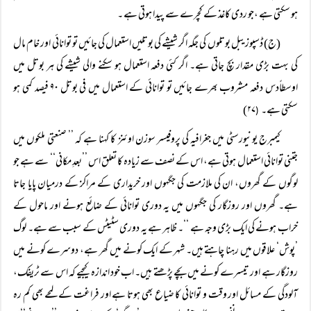
ہو سکتی ہے ،جو ردی کاغذ کے کچرے سے پیدا ہوتی ہے ۔
(ج) ڈسپوزیبل بوتلوں کی جگہ اگر شیشے کی بوتلیں استعمال کی جائیں تو توانائی اور خام مال
کی بہت بڑی مقدار بچ جاتی ہے۔ اگر کئی دفعہ استعمال ہو سکنے والی شیشے کی ہر بوتل میں
اوسطاًدس دفعہ مشروب بھرے جائیں تو توانائی کے استعمال میں فی بوتل ۹۰ فیصد کمی ہو
سکتی ہے۔
۲۷)
(
کیمبرج یونیورسٹی میں جغرافیہ کی پروفیسر سوزن اوئنز کا کہنا ہے کہ ’’ صنعتی ملکوں میں
جتنی توانائی استعمال ہوتی ہے، اس کے نصف سے زیادہ کا تعلق اس ’’بعدِ مکانی‘‘ سے ہے جو
لوگوں کے گھروں، ان کی ملازمت کی جگہوں اور خریداری کے مراکز کے درمیان پایا جاتا
ہے۔ گھروں اور روزگار کی جگہوں میں یہ دوری توانائی کے ضائع ہونے اور ماحول کے
خراب ہونے کی ایک بڑی وجہ ہے ‘‘۔ ظاہر ہے یہ دوری سٹیٹس کے سبب سے ہے۔ لوگ
’پوش‘ علاقوں میں رہنا چاہتے ہیں۔ شہر کے ایک کونے میں گھر ہے، دوسرے کونے میں
روزگار ہے اور تیسرے کونے میں بچے پڑھتے ہیں۔ اب خود اندازہ کیجیے کہ اس سے ٹریفک،
آلودگی کے مسائل اور وقت و توانائی کا ضیاع بھی ہوتا ہے اور فراغت کے لمحے بھی کم رہ