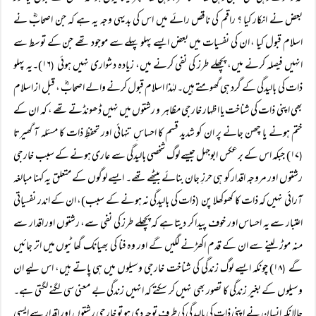
بعض نے انکار کیا ؟ راقم کی ناقص رائے میں اس کی بدیہی وجہ یہ ہے کہ جن اصحابؓ نے
اسلام قبول کیا ، ان کی نفسیات میں بعض ایسے پہلو پہلے سے موجود تھے جن کے توسط سے
انہیں فیصلہ کرنے میں، پچھلے طرز کی نفی کرنے میں، زیادہ دشواری نہیں ہوئی
۱۶)۔یہ پہلو
(
ذات کی بالیدگی کے گرد ہی گھومتے ہیں۔ لہٰذا اسلام قبول کرنے والے اصحابؓ ، قبل از اسلام
بھی اپنی ذات کی شناخت یا اظہار خارجی مظاہر و رشتوں میں نہیں ڈھونڈتے تھے ، کہ ان کے
ختم ہونے یا چھن جانے پر ان کو شدید قسم کا احساسِ تنہائی اور تحفظِ ذات کا مسئلہ آ گھیرتا
۱۷) جبکہ اس کے برعکس ابوجہل جیسے لوگ شخصی بالیدگی سے عاری ہونے کے سبب خارجی
(
رشتوں اور مروجہ اقدار کو ہی حرزِ جان بنائے بیٹھے تھے۔ ایسے لوگوں کے متعلق یہ کہنا مبالغہ
آرائی نہیں کہ ذات کا کھوکھلا پن
ذات کی بالیدگی نہ ہونے کے سبب)، ان کے اندر نفسیاتی
(
اعتبار سے یہ احساس اور خوف پیدا کر دیتا ہے کہ پچھلے طرز کی نفی سے، رشتوں اور اقدار سے
منہ موڑ لینے سے ان کے قدم اکھڑنے لگیں گے اور وہ فنا کی بھیانک گھاٹیوں میں اتر جائیں
گے
۱۸) چونکہ ایسے لوگ زندگی کی شناخت خارجی وسیلوں میں ہی پاتے ہیں، اس لیے ان
(
وسیلوں کے بغیر زندگی کا تصور بھی نہیں کر سکتے کہ انہیں زندگی بے معنی سی لگنے لگتی ہے۔
حالانکہ انسان نے اپنی ذات کی بالیدگی کی طرف توجہ دی ہو تو خارجی رشتوں اور اقدار سے ایسی