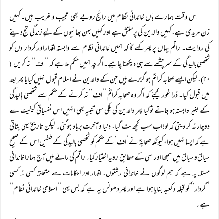
اس وقت ہمارے ہاں خاندانی نظام میں رائج رویے بھی عجیب و غریب ہیں۔ کہیں
زن مریدی ہے، کہیں والدین کی پرستش ہے اور کہیں بہن بھائیوں کے لیے زندگی تج دینے
کی روایت۔ راقم یہاں پر پھر کہے گا کہ ہمیں خاندانی نظام سے وابستہ اقدار اور کردار وں کو
شخصی بالیدگی کے سرچشمے سے ہی دیکھنا چاہیے۔ اگرچہ ہمیں حکم ملا ہے کہ ’’اف‘‘ نہ کریں
(
۲۰)، لیکن ایسے صحابہ کرامؓ ہو گزرے ہیں جن کے والدین نے اسلام قبول نہیں کیا یا پھر بعد
میں قبول کیا۔ ذرا غور کیجئے کہ اگر وہ صحابہ کرامؓ ’’اف‘‘ نہ کرنے کے حکم سے شخصی بالیدگی
کے بغیر وابستہ ہو جاتے تو کیا پھر والدین کی ہلکی سی تنبیہ بھی انہیں اس نفسیاتی کیفیت سے
دوچار نہ کر دیتی کہ لو! اب سب کچھ لٹ گیا، دنیا وآخرت برباد ہوگئی۔ لیکن تاریخ یہی بتاتی
ہے کہ ایسا نہیں ہوا، کیونکہ صحابہؓ نے ’اف‘ کے حکم کو شخصی بالیدگی کے طفیل اس کے صحیح
سیاق و سباق میں سمجھا اور اسی کے مطابق رویہ اختیار کیا۔ راقم کی رائے میں آج ہمارا خاندانی
مسئلہ یہ ہے کہ ہم لوگوں نے خاندانی رشتوں، اقدار اور احکامات سے متعلقہ کسی نہ کسی
’’کردار‘‘ کو قبلہ و کعبہ بنایا ہوا ہے اور پھر دھونس یہ ہے کہ بس یہی ’’اسلامی خاندانی نظام‘‘
ہے ۔