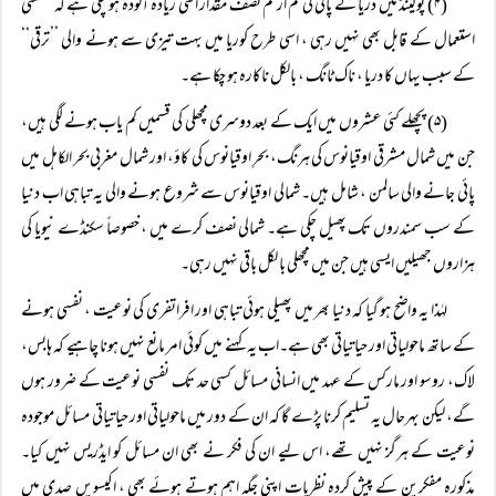
(۴) پولینڈ میں دریا کے پانی کی کم از کم نصف مقدار اتنی زیادہ آلودہ ہو چکی ہے کہ صنعتی
استعمال کے قابل بھی نہیں رہی ، اسی طرح کوریا میں بہت تیزی سے ہونے والی ’’ترقی‘‘
کے سبب یہاں کا دریا ، ناک ٹانگ ، بالکل ناکارہ ہو چکا ہے۔
(۵) پچھلے کئی عشروں میں ایک کے بعد دوسری مچھلی کی قسمیں کم یاب ہونے لگی ہیں،
جن میں شمال مشرقی اوقیانوس کی ہرنگ، بحرِ اوقیانوس کی کاؤ، اور شمال مغربی بحر الکاہل میں
پائی جانے والی سالمن ، شامل ہیں۔ شمالی اوقیانوس سے شروع ہونے والی یہ تباہی اب دنیا
کے سب سمندروں تک پھیل چکی ہے۔ شمالی نصف کرے میں ، خصوصاً سکنڈے نیویا کی
ہزاروں جھیلیں ایسی ہیں جن میں مچھلی با لکل باقی نہیں رہی۔
لہٰذا یہ واضح ہو گیا کہ دنیا بھر میں پھیلی ہوئی تباہی اور افراتفری کی نوعیت ، نفسی ہونے
کے ساتھ ماحولیاتی اور حیاتیاتی بھی ہے۔اب یہ کہنے میں کوئی امر مانع نہیں ہونا چاہیے کہ ہابس،
لاک، روسو اور مارکس کے عہد میں انسانی مسائل کسی حد تک نفسی نوعیت کے ضرور ہوں
گے، لیکن بہرحال یہ تسلیم کرنا پڑے گا کہ ان کے دور میں ماحولیاتی اور حیاتیاتی مسائل موجودہ
نوعیت کے ہرگز نہیں تھے، اس لیے ان کی فکر نے بھی ان مسائل کو ایڈریس نہیں کیا۔
مذکورہ مفکرین کے پیش کردہ نظریات اپنی جگہ اہم ہوتے ہوئے بھی ، اکیسویں صدی میں