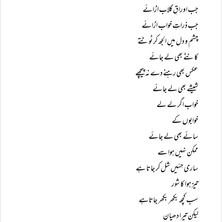
جب اوراقِ گلاب اڑائے
جب ذراتِ خواب اڑائے
چشم و دل میں الجھ کر ٹوٹتے
کانٹے بھی لے جائے
عکس بھی رہنے دے نہ پیچھے
شیشے بھی لے جائے
خواب اگر لے لے
خوابوں کے
سائے بھی لے جائے
ممکن نہیں ہوا سے
ساری حِسّیں شل کر جاتا ہے
تیز ہوا کا شور
سب کچھ بکھر بکھر جاتاہے
لیکن تیرا دھیان