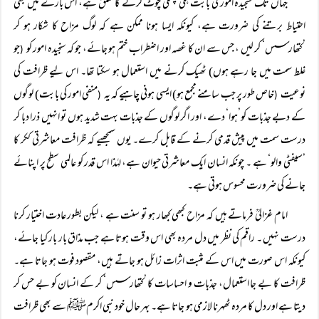
جہاں تک سنجیدہ امور کی بابت ہلکی پھلکی چوٹ کرنے کا تعلق ہے، اس بارے میں بھی
احتیاط برتنے کی ضرورت ہے، کیونکہ ایسا ہونا ممکن ہے کہ لوگ مزاح کا شکار ہو کر
’کتھارسس‘ کر لیں ، جس سے ان کا غصہ اور اضطراب ختم ہو جائے، جو کہ سنجیدہ امور کو
جو
(
غلط سمت میں جا رہے ہوں) ٹھیک کرنے میں استعمال ہو سکتا تھا۔ اس لیے ظرافت کی
نوعیت
خاص طور پر جب سامنے مجمع ہو) ایسی ہونی چاہیے کہ یہ
منفی امور کی بابت) لوگوں
(
(
کے دبے جذبات کو’ہوا‘ دے، اور اگر لوگوں کے جذبات بہت شدید ہوں تو انہیں ذرا دبا کر
درست سمت میں پیش قدمی کرنے کے قابل کرے۔ یوں سمجھیے کہ ظرافت معاشرتی ککر کا
’سیفٹی والو‘ ہے ۔ چونکہ انسان ایک معاشرتی حیوان ہے، لہٰذا اس قدر کو عالمی سطح پر اپنائے
جانے کی ضرورت محسوس ہوتی ہے۔
امام غزالیؒ فرماتے ہیں کہ مزاح کبھی کبھار ہو تو سنت ہے ، لیکن بطور عادت اختیار کرنا
درست نہیں ۔ راقم کی نظر میں دل مردہ بھی اس وقت ہوتا ہے جب مذاق بار بار کیا جائے،
کیونکہ اس صورت میں اس کے مثبت اثرات زائل ہو جاتے ہیں، مقصود فوت ہو جاتا ہے۔
ظرافت کا بے جا استعمال، جذبات و احساسات کا ’کتھارسس‘ کر کے انسان کو بے حس کر
دیتا ہے اور دل کا مردہ ٹھہرنا لازمی ہو جاتا ہے۔ بہر حال خود نبی اکرمﷺ سے بھی ظرافت