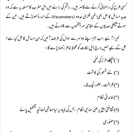
کسی طرح کی راہنمائی کرنے سے قاصر ہیں۔ راقم کی رائے میں اہلِ مغرب کا مسئلہ یہ ہے کہ وہ
جدید مسائل کا حل بھی انھی فکری حدود
کے اندر ڈھونڈتے ہیں ، جن کے
(Parameters)
سوتے پچھلی صدیوں کے مقامی سرچشموں سے پھوٹے ہیں۔
خیر! آئیے، اب ہم اپنے دوسرے سوال کی طرف آئیں کہ ان مسائل کا حل کیا ہے؟
حل کے لیے ہمیں درج ذیل نکات کو ملحوظِ خاطر رکھنا پڑے گا:
(۱) پچھلے طرز کی نفی
(۲) نئے شعور کی کاشت
(۳) ظرافت ، بطور ایک قدر
(۴) خاندانی نظام
(۵) ثقافتی اپج پر مبنی سماجی نظام ، جس کی بنیاد پر نیا معاشی ڈھانچہ تشکیل پائے
(۶) حضوری