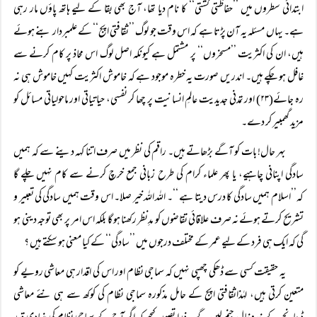
ابتدائی سطروں میں ’’حفاظتی کشتی‘‘ کا نام دیا تھا، آج بھی بقا کے لیے ہاتھ پاؤں مار رہی
ہے۔ یہاں مسئلہ یہ آن پڑتا ہے کہ اس وقت جو لوگ ’’ثقافتی اپج‘‘ کے علمبردار بنے ہوئے
ہیں، ان کی اکثریت ’’مسخروں‘‘ پر مشتمل ہے کیونکہ اصل لوگ اس محاذ پر کام کرنے سے
غافل ہو چکے ہیں۔ اندریں صورت یہ خطرہ موجود ہے کہ خاموش اکثریت کہیں خاموش ہی نہ
رہ جائے(۲۳) اور تمدنی جدیدیت عالمِ انسانیت پر چھا کر نفسی، حیاتیاتی اور ماحولیاتی مسائل کو
مزید گھمبیر کر دے۔
بہر حال! بات کو آگے بڑھاتے ہیں۔ راقم کی نظر میں صرف اتنا کہہ دینے سے کہ ہمیں
سادگی اپنانی چاہیے، یا پھر علماء کرام کی طرح زبانی جمع خرچ کرنے سے کام نہیں چلے گا
کہ’’اسلام ہمیں سادگی کا درس دیتا ہے ‘‘۔ اللہ اللہ خیر صلا۔ اس وقت ہمیں سادگی کی تعبیر و
تشریح کرتے ہوئے نہ صرف علاقائی تقاضوں کو مدِنظر رکھنا ہو گا بلکہ اس امر پر بھی توجہ دینی ہو
گی کہ ایک ہی فرد کے لیے عمر کے مختلف درجوں میں ’’سادگی‘‘ کے کیا معنی ہو سکتے ہیں ؟
یہ حقیقت کسی سے ڈھکی چھپی نہیں کہ سماجی نظام اور اس کی اقدار ہی معاشی رویے کو
متعین کرتی ہیں، لہٰذاثقافتی اپج کے حامل مذکورہ سماجی نظام کی کوکھ سے ہی نئے معاشی