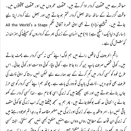
معاشرے میں مختلف کردار ادا کرتے ہیں، مختلف عمروں میں اور مختلف حیثیتوں میں۔
وقت گزرنے کے ساتھ ساتھ بعض کردار ختم ہو جاتے ہیں اور بعض نئے کردار اپنا لیے
جاتے ہیں۔ شیکسپےئر(۷) نے بھی اپنی شہرۂ آفاق نظم
'
s a Stage
All the World
ساری دنیا ایک اسٹیج ہے
۸) میں انسان کے زندگی بھرکے کرداروں کوسمیٹنے کی ہنرمندانہ
) (
(
کو شش کی ہے۔
راقم الحروف کی ناقص رائے میں ہم لوگ اپنے کسی نہ کسی کردار سے چمٹ جاتے
ہیں۔ کوئی شخص صرف باپ بن کر رہ جاتا ہے، کوئی بیٹا، کوئی دوست اور کوئی بھائی۔ اس
طرح خود کو کسی کردار میں گم کرنے کے بعد ہمارے لیے ممکن نہیں رہتا کہ اپنی ذات کی
طرف بھی توجہ دیں ، ذات کی بالیدگی تو دور کی بات ہے۔چونکہ ہم اپنے کسی کردار کو ہی حرزِ
جاں بنائے ہوتے ہیں اور یہی سمجھتے ہیں کہ زندگی اسی کا نام ہے ، لہٰذا کسی کردار کے کھو
جانے پر انتہائی حد تک بوکھلا جاتے ہیں، پھر ہم یہ سمجھ بیٹھتے ہیں کہ اب زندگی کا کوئی مقصد
باقی نہیں رہا ۔ امر واقعہ یہ ہے کہ زندگی اور زندگی میں مضمر مقاصد تو بدرجہ اتم موجود رہتے ہیں
کہ زندگی ان قواعد کے مطابق رواں دواں ہے جنہیں منطق کبھی نہیں سمجھ سکتی۔ البتہ کسی