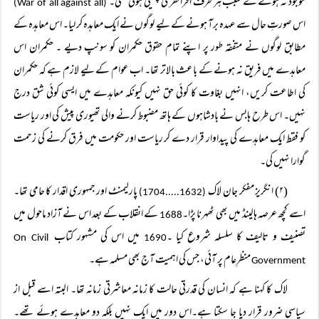
موجود نہ ہونے کے سبب ہر طرف افراتفری پھیلی ہوئی تھی۔
(War of all against all)
اس صورتِ حال سے عہدہ برآ ہونے کے لیے لوگوں نے ایک معاہدہ کر لیا۔ اس معاہدہ کے
مطابق لوگوں نے متفقہ طور پر اپنے تمام حقوق حکمران کو سونپ دیے ۔ حکمران اس
معاہدے میں فریق نہ ہونے کے باعث بالاتر تھا۔ اب عوام کے لیے لازم ہے کہ حکمران
کی اطاعت کریں، انہیں بغاوت کا کوئی حق نہیں کیونکہ معاہدے میں ایسی کوئی شق درج
نہیں۔ اس طرح ہابس نے بادشاہوں کے ہاتھ مضبوط کرنے والی تھیوری پیش کی اور ریاست
کو فقط ایک معاہدے کی پیداوار قرار دے کر ریاست اور حکومت میں فرق کرنے کی زحمت
گوارا نہیں کی۔
(۲) انگریز مفکر جان لاک
پارلیمنٹ اور جمہوری اقدار کا حامی تھا۔
(1632.....1704)
اسے کچھ عرصہ ہالینڈ میں بھی ٹھہرنا پڑا۔
کے انقلاب کے بعد اس نے آزاد ماحول میں
1688
تصنیف و تالیف کا سلسلہ شروع کیا ۔
میں اس کی مشہور کتاب
On Civil
1690
منظرِعام پر آئی، جس کی اہمیت آج بھی مسلمہ ہے۔
Government
لاک کا کہنا ہے کہ انسان کی قدرتی حالت کا زمانہ معاشرتی زمانہ تھا۔ البتہ اسے قبل از
سیاسی ضرور قرار دیا جا سکتا ہے۔اس دور میں ایک نہیں بلکہ دو معاہدے ہوئے تھے۔