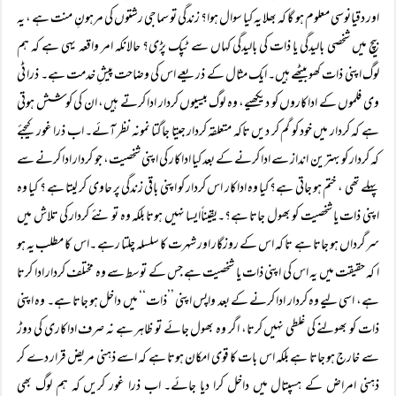
اور دقیانوسی معلوم ہو گا کہ بھلا یہ کیا سوال ہوا؟ زندگی تو سماجی رشتوں کی مرہونِ منت ہے ، یہ
بیچ میں شخصی بالیدگی یا ذات کی بالیدگی کہاں سے ٹپک پڑی؟ حالانکہ امر واقعہ یہی ہے کہ ہم
لوگ اپنی ذات کھو بیٹھے ہیں۔ ایک مثال کے ذریعے اس کی وضاحت پیشِ خدمت ہے۔ ذرا ٹی
وی فلموں کے اداکاروں کو دیکھیے، وہ لوگ بیسیوں کردار ادا کرتے ہیں، ان کی کوشش ہوتی
ہے کہ کردار میں خود کو گم کر دیں تاکہ متعلقہ کردار جیتا جاگتا نمونہ نظر آئے۔ اب ذرا غور کیجئے
کہ کردار کو بہترین انداز سے ادا کرنے کے بعد کیا اداکار کی اپنی شخصیت، جو کردار ادا کرنے سے
پہلے تھی ، ختم ہو جاتی ہے؟ کیا وہ اداکار اس کردار کو اپنی باقی زندگی پر حاوی کر لیتا ہے ؟ کیا وہ
اپنی ذات یا شخصیت کو بھول جاتا ہے؟۔یقیناًایسا نہیں ہوتا بلکہ وہ تو نئے کردار کی تلاش میں
سرگرداں ہو جاتا ہے تا کہ اس کے روزگار اور شہرت کا سلسلہ چلتا رہے ۔اس کا مطلب یہ ہو
ا کہ حقیقت میں یہ اس کی اپنی ذات یا شخصیت ہے جس کے توسط سے وہ مختلف کردار ادا کرتا
ہے، اسی لیے وہ کردار ادا کرنے کے بعد واپس اپنی ’’ذات‘‘ میں داخل ہو جاتا ہے۔ وہ اپنی
ذات کو بھولنے کی غلطی نہیں کرتا، اگر وہ بھول جائے تو ظاہر ہے نہ صرف اداکاری کی دوڑ
سے خارج ہو جاتا ہے بلکہ اس بات کا قوی امکان ہوتا ہے کہ اسے ذہنی مریض قرار دے کر
ذہنی امراض کے ہسپتال میں داخل کرا دیا جائے۔ اب ذرا غور کریں کہ ہم لوگ بھی