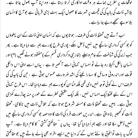
توقعات پر نظریں جمائے ہر وقت اداکاری کرتا رہتا ہے، وہ اپنا آپ بھول جاتا ہے۔
بلاشبہ ذات کی بالیدگی کی قیمت پر شہرت کا حصول ایک بہت بڑی قربانی ہے جو آج کا انسان
بلاسوچے سمجھے دیے جا رہا ہے۔
اب آتے ہیں تحفظِ ذات کی طرف۔ ہوتا یوں ہے کہ انسان اپنی ذات کے ان پہلوؤں
کو جو کسی کرداری سانچے میں نہیں ڈھل سکے، پوری طرح پورے جبر سے دبا دیتا ہے۔ پھر
جب زندگی کی شناخت کے عام وسیلے
خارجی و کرداری قسم کے) مفقود ہونے لگیں
۹) اور
(
(
انسان بالکل اکیلا رہ جائے تو احساسِ تنہائی اسے آ گھیرتا ہے ، یہاں اسے اپنی اس داخلی
قوت اور اندرونی وسائل کا سہارا لینے کی اشد ضرورت محسوس ہوتی ہے ، جن کی بالیدگی کی
طرف اس نے کوئی توجہ نہیں دی تھی بلکہ الٹا ان کو پورے جبر سے دبا دیا تھا۔ اس طرح تنہائی
اس کے لیے فقط ایک احساس نہیں ، بلکہ ایک حقیقی خطرے کے طور پر منہ پھاڑے کھڑی
ہوتی ہے۔ یہیں سے تحفظِ ذات کا مسئلہ شروع ہوتا ہے کہ تلاشِ ذات میں ناکامی، تحفظِ
ذات کو گھمبیر بنا دیتی ہے۔ اندریں صورت فرد کی ذات کا وہ حصہ جو کسی کرداری سانچے میں
نہیں ڈھل سکا تھا اور جسے جبراً دبا دیا گیا تھا، یہاں پر’’ حفاظتی کشتی‘‘ کا کام دیتا ہے۔ آپ
لوگ یہ بات تو بخوبی جانتے ہوں گے کہ دنیا میں ایسے افراد بھی پائے جاتے ہیں جو حفاظتی