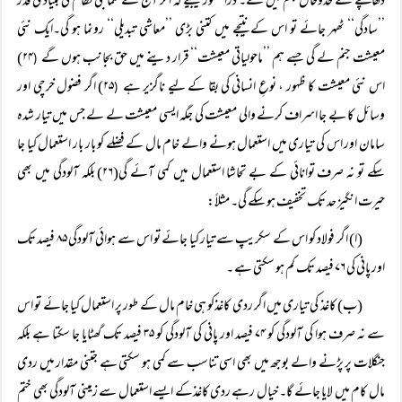
ڈھانچے کے خدوخال جنم لیں گے۔ ذرا تصور کیجیے کہ اگر آج کے سماجی نظام کی بنیادی قدر
’’سادگی‘‘ ٹھہر جائے تو اس کے نتیجے میں کتنی بڑی ’’معاشی تبدیلی‘‘ رونما ہو گی۔ایک نئی
معیشت جنم لے گی جسے ہم ’’ماحولیاتی معیشت‘‘ قرار دینے میں حق بجانب ہوں گے
۲۴)
(
اس نئی معیشت کا ظہور ، نوعِ انسانی کی بقا کے لیے ناگزیر ہے
۲۵) اگر فضول خرچی اور
(
وسائل کا بے جا اسراف کرنے والی معیشت کی جگہ ایسی معیشت لے لے جس میں تیار شدہ
سامان اور اس کی تیاری میں استعمال ہونے والے خام مال کے فضلے کو بار بار استعمال کیا جا
سکے تو نہ صرف توانائی کے بے تحاشا استعمال میں کمی آئے گی(۲۶) بلکہ آلودگی میں بھی
حیرت انگیز حد تک تخفیف ہو سکے گی۔ مثلاً:
(ا) اگر فولاد کو اس کے سکریپ سے تیار کیا جائے تو اس سے ہوائی آلودگی ۸۵ فیصد تک
اور پانی کی ۷۶ فیصد تک کم ہو سکتی ہے ۔
(ب) کاغذ کی تیاری میں اگر ردی کاغذکو ہی خام مال کے طور پر استعمال کیا جائے تو اس
سے نہ صرف ہوا کی آلودگی کو ۷۴ فیصد اور پانی کی آلودگی کو ۳۵ فیصد تک گھٹایا جا سکتا ہے بلکہ
جنگلات پر پڑنے والے بوجھ میں بھی اسی تناسب سے کمی ہو سکتی ہے جتنی مقدار میں ردی
مال کام میں لایا جائے گا۔ خیال رہے ردی کاغذکے ایسے استعمال سے زمینی آلودگی بھی ختم