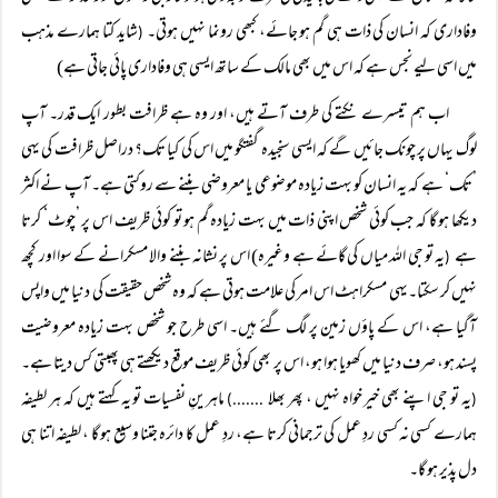
وفاداری کہ انسان کی ذات ہی گم ہو جائے، کبھی رونما نہیں ہوتی۔
شاید کتا ہمارے مذہب
(
میں اسی لیے نجس ہے کہ اس میں بھی مالک کے ساتھ ایسی ہی وفاداری پائی جاتی ہے)
اب ہم تیسرے نکتے کی طرف آتے ہیں، اور وہ ہے ظرافت بطور ایک قدر۔ آپ
لوگ یہاں پر چونک جائیں گے کہ ایسی سنجیدہ گفتگو میں اس کی کیا تک؟ دراصل ظرافت کی یہی
’تک‘ ہے کہ یہ انسان کو بہت زیادہ موضوعی یا معروضی بننے سے روکتی ہے۔ آپ نے اکثر
دیکھا ہو گا کہ جب کوئی شخص اپنی ذات میں بہت زیادہ گم ہو تو کوئی ظریف اس پر ’چوٹ‘ کرتا
ہے
یہ تو جی اللہ میاں کی گائے ہے وغیرہ) اس پر نشانہ بننے والا مسکرانے کے سوا اور کچھ
(
نہیں کر سکتا۔یہی مسکراہٹ اس امر کی علامت ہوتی ہے کہ وہ شخص حقیقت کی دنیا میں واپس
آگیا ہے، اس کے پاؤں زمین پر لگ گئے ہیں۔ اسی طرح جو شخص بہت زیادہ معروضیت
پسند ہو، صرف دنیا میں کھویا ہوا ہو، اس پر بھی کوئی ظریف موقع دیکھتے ہی پھبتی کس دیتا ہے۔
یہ تو جی اپنے بھی خیر خواہ نہیں ، پھر بھلا
ماہرینِ نفسیات تو یہ کہتے ہیں کہ ہر لطیفہ
.......)
(
ہمارے کسی نہ کسی ردِ عمل کی ترجمانی کرتا ہے، ردِ عمل کا دائرہ جتنا وسیع ہو گا ، لطیفہ اتنا ہی
دل پذیر ہو گا۔