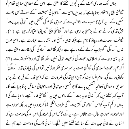
جہاں تک ہماری بحث کے پانچویں نکتے کا تعلق ہے، اس کے مطابق سماجی نظام کو
ثقافتی اپج پر استوار ہونا چاہیے کہ بعد میں اسی سے ’’ماحولیاتی معیشت ‘‘کے سوتے بھی پھوٹ
سکیں گے۔ یہ آج کا سب سے بڑا المیہ ہے کہ سماجی نظام کی تشکیل میں ’’تمدنی جدیدیت‘‘
پیش قدمی کرتے ہوئے بڑھتی جا رہی ہے اور’’ ثقافتی اپج ‘‘پسپائی اختیارکررہی ہے
۲۱)۔
(
ثقافت، وحدت اور رچاؤ کا نام ہے جبکہ تمدن، تصنع اور انتشار سے عبارت ہے۔ اسی طرح
تمدن ’’سادگی‘‘ کو ہڑپ کرنے کے درپے ہے، جبکہ ثقافت ’’سادگی‘‘ کی بشارت دیتی ہے۔
شاید یہی وجہ ہے کہ اسلامی دعوت کی نوعیت تمدنی نہیں، بلکہ ثقافتی اور دانشورانہ ہے
۲۲)
(
اگر ہم دعوتِ اسلامی کی ثقافتی جہت پر سرسری نظر دوڑائیں تو اس کی بنیادی قدر ’’سادگی‘‘
دکھائی دے گی۔ عالمِ انسانیت کو آج اسی قدر کی ضرورت ہے کہ اسی قدر کے بل بوتے پر نیا
سماجی و معاشی ڈھانچہ تشکیل پائے گا جو نفسی، حیاتیاتی اور ماحولیاتی مسائل پر قابو پا سکے گا۔
آپ کہہ سکتے ہیں کہ ’’تمدنی جدیدیت‘‘ کے ماحول میں یہ’’ ثقافتی قدر ‘‘کیسے راہ پا ئے گی؟
یہاں راقم آپ کو اس ’’خاموش اکثریت‘‘ کی طرف انگلی اٹھا کر جو دنیا میں ہر جگہ موجود ہے
اور موجودہ صورتِ حال سے نالاں ہے، یہ کہے گا کہ اس کی موجودگی اس امر کی علامت ہے کہ
انسان نے تمدنی جدیدیت کے سامنے گھٹنے نہیں ٹیکے۔ انسانی ذات کی وہ جہت جسے ہم نے