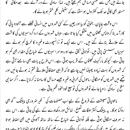
جاتے ہیں جس سے نفسی مسائل جنم لیتے ہیں۔ لہٰذا ’سادگی‘ کے در آنے سے ’’بعدمکانی‘‘ کا
مسئلہ بھی کافی حد تک کنٹرول ہو سکتا ہے کہ سٹیٹس کلچر ختم ہو جائے گا۔
اس وقت جاپان، جنوبی کوریا اور چین کے کئی شہروں میں انسانی فضلے سے آلودہ پانی کو
کارآمد بنا کر واپس کھیتوں میں منتقل کیا جاتا ہے۔ وہاں شہروں کے ارد گرد سبزیوں کی کاشت
کے علاقے بنائے گئے ہیں۔ اس سے ایک تو ٹرانسپورٹ وغیرہ کا خرچ کم ہونے سے
سبزیاں سستی پڑتی ہیں، توانائی بچتی ہے اور دوسرا سبزیوں کے ضیاع کی مقداربھی کم ہو
جاتی ہے، کیونکہ مارکیٹ کھیتوں کے قریب ہوتی ہے۔ اس طرح یہ بات بھی سامنے آتی ہے
کہ شہروں کو بہت زیادہ پھیلنا نہیں چاہیے تا کہ قریبی مضافاتی علاقے ختم نہ ہوتے جائیں اور
نتیجے میں شہریوں کو مہنگائی، ماحول کی خرابی وغیرہ جیسے مسائل کا سامنا نہ کرنا پڑے۔ اگر سماجی
سطح پر ’سادگی‘ راہ پا جائے تو شہروں کی توسیع خود بخود تھم جاتی ہے۔
ماحولیاتی معیشت کے فروغ کے لیے اب مصنوعات کی ’’غیر ضروری پیکنگ‘‘ کو بھی
روکنا ہو گا۔ یہ پیکنگ اکثر اوقات تصنع، نمائش اور دکھاوے کے لیے کی جاتی ہے۔ اس سے
نہ صرف مہنگائی ہوتی ہے بلکہ توانائی کے ضیاع کے ساتھ ساتھ آلودگی میں بھی اضافہ ہوتا
ہے۔ امریکہ میں خوراک کے سامان کی پیکنگ پر، صارفین کو خرچ کا جو بوجھ اٹھانا پڑتا ہے، وہ