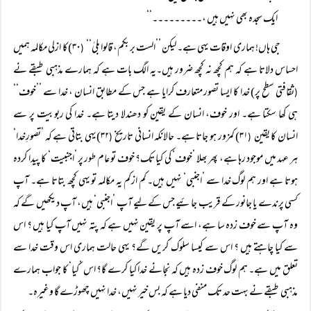
ایک سجدہ بھی نہیں ہیں ،۔۔۔۔۔۔۔۔۔‘‘
جی ہاں! ہماری اوقات یہی ہے۔ لیکن ’’الست بربکم، قالوا بلیٰ‘‘
۳۰)کا ازلی مکالمہ ہمیں
(
احساس دلاتا ہے کہ ہم کچھ نہ کچھ ضرور ہیں۔یہ الگ بات ہے کہ ہمارے مذہبی طبقے نے
ثقافتی سطح پر) خدا کا ایسا تصور متعارف کرایا ہے جس کے مطابق انسان ، خدا سے ’’خوف‘‘
(
ہی کھا سکتا ہے۔ اور خوف، انسان کے یقین کو دھندلا دیتا ہے۔ خدا کی ربوبیت پر سے
انسان کا یقین
۳۱) کمزور ہو جاتا ہے۔ حالانکہ انسانی تاریخ
۳۲)یہی بتاتی ہے کہ ’تصورِخدا‘
(
(
ہر عہد میں موجود رہا ہے، پھر بھلا ’خوف‘ کی کیا تک؟ خوف تو عام طور پر ’اجنبیت‘ کا پیدا کردہ
ہوتا ہے اور ہم لوگ خدا سے ’اجنبی‘ نہیں ہیں۔ کم ازکم یہ مکالمہ تو یہی کچھ بتاتا ہے۔ آپ
کسی پرندے یا جانور کے قریب جائیے جس کے لیے آپ ’اجنبی‘ ہیں، آپ دیکھیں گے کہ
وہ آپ سے خوف زدہ سا ہے، اسے آپ پر یقین نہیں ہے کہ پتہ نہیں آپ کیا ہیں ؟ اس
سے کیا چاہتے ہیں ؟ اس سے کیسا سلوک کریں گے؟ یہی حالت ہماری اس وقت خدا سے
تعلق میں ہے۔ ہم لوگ خوف زدہ ہیں کہ نجانے خدا کیا کرے گا؟ اس ’کیا‘ کا جواب ہمارے
مذہبی طبقے نے بہت حد تک منفی دیا ہے کہ بس خیر نہیں، خدا نہیں چھوڑے گا وغیرہ۔