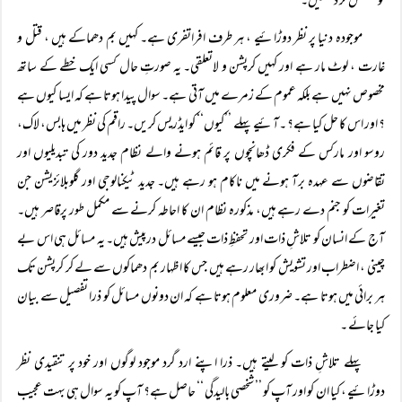
کوشش کر دیکھیں۔
موجودہ دنیا پر نظر دوڑائیے ، ہر طرف افراتفری ہے۔ کہیں بم دھماکے ہیں ، قتل و
غارت ، لوٹ مار ہے اور کہیں کرپشن و لاتعلقی۔ یہ صورتِ حال کسی ایک خطے کے ساتھ
مخصوص نہیں ہے بلکہ عموم کے زمرے میں آتی ہے۔ سوال پیدا ہوتا ہے کہ ایسا کیوں ہے
؟ اور اس کا حل کیا ہے؟ ۔آئیے پہلے ’’کیوں‘‘ کو ایڈریس کریں۔ راقم کی نظر میں ہابس، لاک،
روسو اور مارکس کے فکری ڈھانچوں پر قائم ہونے والے نظام جدید دور کی تبدیلیوں اور
تقاضوں سے عہدہ برآ ہونے میں ناکام ہو رہے ہیں۔ جدید ٹیکنالوجی اور گلوبلائزیشن جن
تغیرات کو جنم دے رہے ہیں، مذکورہ نظام ان کا احاطہ کرنے سے مکمل طور پرقاصر ہیں۔
آج کے انسان کو تلاشِ ذات اور تحفظِ ذات جیسے مسائل درپیش ہیں۔ یہ مسائل ہی اس بے
چینی ، اضطراب اور تشویش کو ابھار رہے ہیں جس کا اظہار بم دھماکوں سے لے کر کرپشن تک
ہر برائی میں ہوتا ہے۔ ضروری معلوم ہوتا ہے کہ ان دونوں مسائل کو ذرا تفصیل سے بیان
کیا جائے ۔
پہلے تلاشِ ذات کو لیتے ہیں۔ ذرا اپنے ارد گرد موجود لوگوں اور خود پر تنقیدی نظر
دوڑائیے ، کیا ان کو اور آپ کو ’’ شخصی بالیدگی ‘‘ حاصل ہے؟ آپ کو یہ سوال ہی بہت عجیب