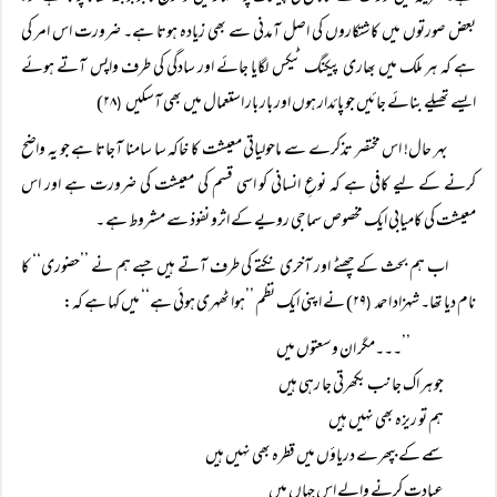
بعض صورتوں میں کاشتکاروں کی اصل آمدنی سے بھی زیادہ ہوتا ہے۔ ضرورت اس امر کی
ہے کہ ہر ملک میں بھاری پیکنگ ٹیکس لگایا جائے اور سادگی کی طرف واپس آتے ہوئے
ایسے تھیلے بنائے جائیں جو پائدار ہوں اور بار بار استعمال میں بھی آسکیں
۲۸)
(
بہر حال! اس مختصر تذکرے سے ماحولیاتی معیشت کا خاکہ سا سامنا آجاتا ہے جو یہ واضح
کرنے کے لیے کافی ہے کہ نوعِ انسانی کو اسی قسم کی معیشت کی ضرورت ہے اور اس
معیشت کی کامیابی ایک مخصوص سماجی رویے کے اثرو نفوذ سے مشروط ہے ۔
اب ہم بحث کے چھٹے اور آخری نکتے کی طرف آتے ہیں جسے ہم نے ’’حضوری‘‘ کا
نام دیا تھا۔ شہزاد احمد
۲۹) نے اپنی ایک نظم ’’ہوا ٹھہری ہوئی ہے‘‘ میں کہا ہے کہ:
(
’’۔۔۔مگر ان وسعتوں میں
جو ہر اک جانب بکھرتی جا رہی ہیں
ہم تو ریزہ بھی نہیں ہیں
سمے کے بپھرے دریاؤں میں قطرہ بھی نہیں ہیں
عبادت کرنے والے اس جہاں میں