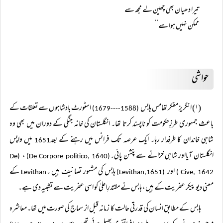
تیرا دھیان بھی چھین لے مجھ سے
ممکن نہیں ہوا سے‘‘
حواشی
(۱) انگریز مفکر تھامس ہابس
اسٹورٹ بادشاہوں سے تعلقات کے
(1588----1679)
باعث جمہوری طرزِحکومت کو ناپسند کرتا تھا۔ انگلستان کی خانہ جنگی کے دوران میں بھی وہ
شاہی خاندان کا طرفدار رہا۔ ایک عرصہ تک فرانس میں رہنے کے بعد
میں واپس
1651
انگلستان آیااور شاہی خزانے سے پنشن پائی۔
،
(De
(De Corpore politico, 1640)
اور
ہابس کی مشہور تصانیف ہیں ۔
کے
Levithan
(Levithan,1651)
Cive, 1642 )
معنی دیو پیکر عفریت کے ہیں، ہابس نے مقتدرِاعلیٰ کو اسی عفریت سے تشبیہ دی ہے۔
ہابس کے مطابق انسان کی قدرتی حالت کا زمانہ قبل از سماج کی صورت میں تھا۔معاشرہ