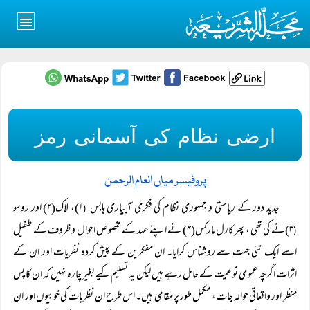
ارضی نظام کی آسمانی رمز
پروفیسر میاں انعام الرحمن
جدید دور کے ریاستی و جمہوری نظام کی فکری آبیاری ہابس
۱)، لاک(۲) اور روسو
(
۳)نے کی تھی ، پھر کارل مارکس(۴) نے اپنے عہد کے مخصوص احوال و ظروف کے طفیل
(
اسے ایک نئی جہت سے روشناس کرایا۔ ان مفکرین کے پیش کردہ نظریات اور ان کے
اثرات اگرچہ عمومی نوعیت کے حامل رہے ہیں لیکن یہ تسلیم کیے بغیر چارہ نہیں کہ ان کا پس
منظر اور واقعاتی حوالہ جات، مکمل طور پر مقامی ہیں۔ اس طرح ان نظریات کی خوبیوں اور ان