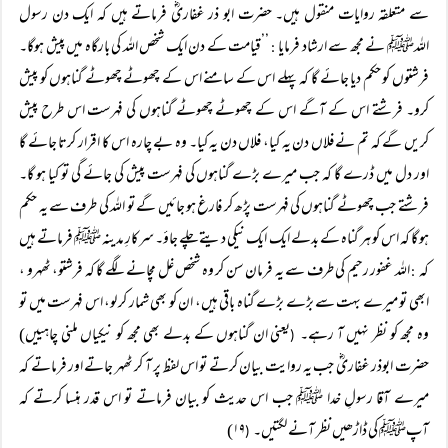
سے متعلقہ روایات منقول ہیں۔ حضرت ابو ذر غفاریؓ فرماتے ہیں کہ ایک دن رسول
اللہﷺ نے مجھ سے ارشاد فرمایا
’’قیامت کے دن ایک شخص اللہ کی بارگاہ میں پیش ہوگا۔
:
فرشتوں کو حکم دیا جائے گا کہ پہلے اس کے سامنے اس کے چھوٹے چھوٹے گناہوں کو پیش
کرو۔ فرشتے اس کے آگے اس کے چھوٹے چھوٹے گناہوں کی فہرست اس طرح پیش
کریں گے کہ تم نے فلاں دن یہ کیا، فلاں دن یہ کیا۔ وہ بے چارہ اس کا اقرار کرتا جائے گا
اور دل میں ڈرے گا کہ جب میرے بڑے گناہوں کی فہرست پیش کی جائے گی تو کیا ہو گا۔
فرشتے جب چھوٹے گناہوں کی فہرست پڑھ کر فارغ ہو جائیں گے تو اللہ کی طرف سے یہ حکم
ہو گا کہ اس کو ہر گناہ کے بدلے ایک ایک نیکی دیتے چلے جاؤ۔ سرکارِ مدینہ ﷺ فرماتے ہیں
کہ
اللہ غفور رحیم کی طرف سے یہ فرمان سن کر وہ شخص غل مچانے لگے گا کہ فرشتو، ٹھہرو ،
:
ابھی تو میرے بہت سے بڑے بڑے گناہ باقی ہیں، ان کو بھی شمار کر لو، اس فہرست میں تو
وہ مجھ کو نظر نہیں آ رہے۔
یعنی ان گناہوں کے بدلے بھی مجھ کو نیکیاں ملنی چاہییں)
(
حضرت ابوذر غفاریؓ جب یہ روایت بیان کرتے تو اس لفظ پر آ کر ٹھہر جاتے اور فرماتے کہ
میرے آقا رسولِ خدا ﷺ جب اس حدیث کو بیان فرماتے تو اس قدر ہنسا کرتے کہ
آپﷺ کی ڈاڑھیں نظر آنے لگتیں۔
۱۹)
(