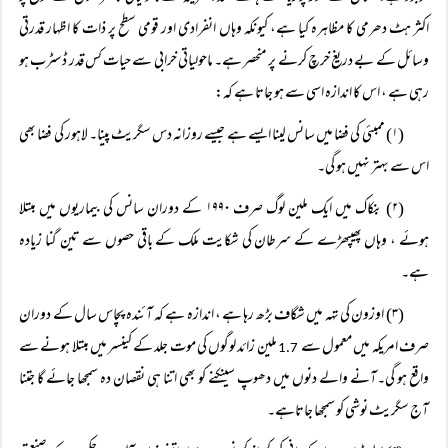
اکثر ہٹ دھرمی کا مظاہرہ کیا ہے، کیونکہ وہاں انفرادی اور قومی سطح پر ذات کا اظہار قدرتی
وسائل کے بے دریغ خرچ کرنے پر منحصر ہے۔ ماحولیاتی خرابی سے حیات کس قدر ڈسٹرب ہو
رہی ہے ، اس کا اندازہ اسی سے ہو جاتا ہے کہ:
(۱) ممبئی کی فضا میں سانس لینا ایسے ہے جیسے روزانہ دس سگریٹ پینا۔ لاہور کی فضا بھی
اس سے بہتر نہیں ہو گی۔
(۲) بنکاک میں ایک ملین لوگ صرف ۱۹۹۰ کے دوران سانس کی بیماریوں میں مبتلا
ہوئے ، وہاں پھیپھڑے کے سرطان کی شکایت ملک کے باقی حصوں سے تین گنا زیادہ
ہے۔
(۳) اوزون کی تہہ میں شگاف بڑھ رہا ہے ، اندازہ ہے کہ آئندہ پچاس سال کے دوران
صرف امریکہ میں معمول سے
ملین زائد لوگوں کی موت جلد کے کینسر میں مبتلا ہونے سے
1.7
واقع ہو گی۔آنے والے دنوں میں دھوپ سینکنے کو بھی اتنا ہی نقصان دہ سمجھا جائے گا جتنا
آج سگریٹ نوشی کو سمجھا جاتاہے۔