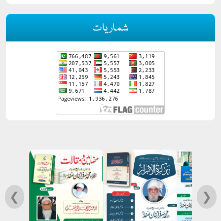
شماریات
❮
❯