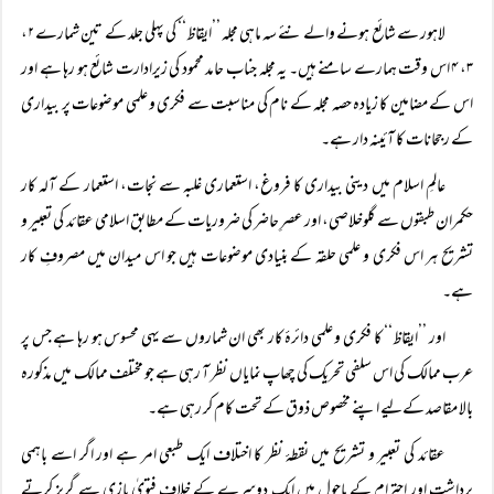
لاہور سے شائع ہونے والے نئے سہ ماہی مجلہ ’’ایقاظ‘‘ کی پہلی جلد کے تین شمارے ۲،
۳، ۴ اس وقت ہمارے سامنے ہیں۔ یہ مجلہ جناب حامد محمود کی زیرادارت شائع ہو رہا ہے اور
اس کے مضامین کا زیادہ حصہ مجلہ کے نام کی مناسبت سے فکری و علمی موضوعات پر بیداری
کے رجحانات کا آئینہ دار ہے۔
عالمِ اسلام میں دینی بیداری کا فروغ، استعماری غلبہ سے نجات، استعمار کے آلہ کار
حکمران طبقوں سے گلوخلاصی، اور عصرِ حاضر کی ضروریات کے مطابق اسلامی عقائد کی تعبیر و
تشریح ہر اس فکری و علمی حلقہ کے بنیادی موضوعات ہیں جو اس میدان میں مصروفِ کار
ہے۔
اور ’’ایقاظ‘‘ کا فکری و علمی دائرۂ کار بھی ان شماروں سے یہی محسوس ہو رہا ہے جس پر
عرب ممالک کی اس سلفی تحریک کی چھاپ نمایاں نظر آ رہی ہے جو مختلف ممالک میں مذکورہ
بالا مقاصد کےلیے اپنے مخصوص ذوق کے تحت کام کر رہی ہے۔
عقائد کی تعبیر و تشریح میں نقطۂ نظر کا اختلاف ایک طبعی امر ہے اور اگر اسے باہمی
برداشت اور احترام کے ماحول میں ایک دوسرے کے خلاف فتویٰ بازی سے گریز کرتے