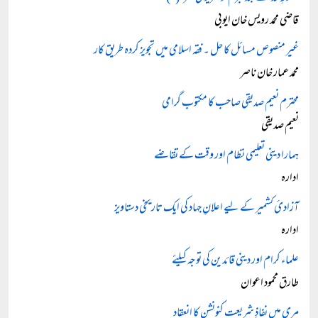
قاضی محمد رویس خان ایوبی
غیر منصوص مسائل کا حل ۔ فقہ اسلامی میں تجویز کردہ طریق کار
محمد عمار خان ناصر
محترم نعیم صدیقی صاحب کا مکتوب گرامی
نعیم صدیقی
ہمارا دینی تعلیمی نظام اور وقت کے تقاضے
ادارہ
آزادیٔ کشمیر کے لیے اعلانِ جہاد کی ایک تاریخی دستاویز
ادارہ
علماء کرام اور دینی قائدین کی توجہ کیلئے
طارق محمود اعوان
مری میں نفاذِ شریعت کنونشن کا انعقاد