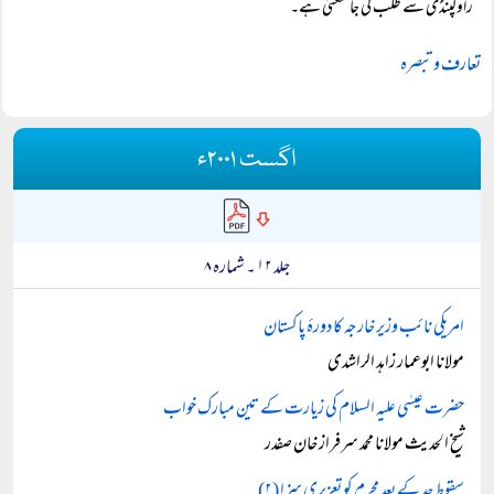
راولپنڈی سے طلب کی جا سکتی ہے۔
تعارف و تبصرہ
اگست ۲۰۰۱ء
جلد ۱۲ ۔ شمارہ ۸
امریکی نائب وزیر خارجہ کا دورۂ پاکستان
مولانا ابوعمار زاہد الراشدی
حضرت عیسٰی علیہ السلام کی زیارت کے تین مبارک خواب
شیخ الحدیث مولانا محمد سرفراز خان صفدر
سقوطِ حد کے بعد مجرم کو تعزیری سزا (۲)