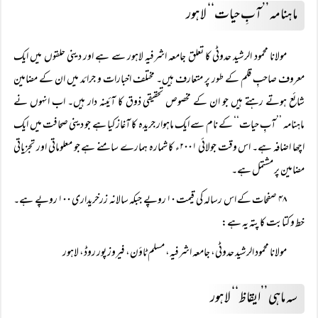
ماہنامہ ’’آبِ حیات‘‘ لاہور
مولانا محمود الرشید حدوٹی کا تعلق جامعہ اشرفیہ لاہور سے ہے اور دینی حلقوں میں ایک
معروف صاحبِ قلم کے طور پر متعارف ہیں۔ مختلف اخبارات و جرائد میں ان کے مضامین
شائع ہوتے رہتے ہیں جو ان کے مخصوص تحقیقی ذوق کا آئینہ دار ہیں۔ اب انہوں نے
ماہنامہ ’’آبِ حیات‘‘ کے نام سے ایک ماہوار جریدہ کا آغاز کیا ہے جو دینی صحافت میں ایک
اچھا اضافہ ہے۔ اس وقت جولائی ۲۰۰۱ء کا شمارہ ہمارے سامنے ہے جو معلوماتی اور تجزیاتی
مضامین پر مشتمل ہے۔
۴۸ صفحات کے اس رسالہ کی قیمت ۱۰ روپے جبکہ سالانہ زرخریداری ۱۰۰ روپے ہے۔
خط و کتابت کا پتہ یہ ہے:
مولانا محمود الرشید حدوٹی، جامعہ اشرفیہ، مسلم ٹاؤن، فیروز پور روڈ، لاہور
سہ ماہی ’’ایقاظ‘‘ لاہور