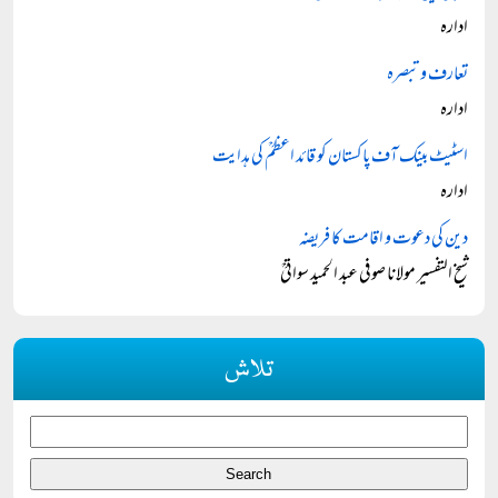
ادارہ
تعارف و تبصرہ
ادارہ
اسٹیٹ بینک آف پاکستان کو قائد اعظمؒ کی ہدایت
ادارہ
دین کی دعوت و اقامت کا فریضہ
شیخ التفسیر مولانا صوفی عبد الحمید سواتیؒ
تلاش