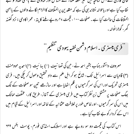
خان قارن نے اس کتابچہ میں غیر مقلد علماء کے مسائل اور فتاوٰی کے باہمی تضاد کو بے
نقاب کیا ہے اور باحوالہ نشاندہی کی ہے کہ مقلدین پر اختلاف کا الزام لگانے والوں کے باہمی
اختلافات کی حالت کیا ہے۔ صفحات ۱۰۰ ، قیمت ۲۷ روپے، ملنے کاپتہ، عمر اکادمی: نزد گھنٹہ
گھر، گوجرانوالہ۔
’’فری میسنری ۔ اسلام دشمن خفیہ یہودی تنظیم‘‘
معروف دانشور جناب بشیر احمد نے، جن کی تصانیف
۱) بہائیت
۲) احمدیہ موومنٹ
(
(
۳) قادیان سے اسرائیل تک، شائع ہو کر اہلِ علم سے دادِ تحقیق وصول کر چکی ہیں، فری
(
میسنری تحریک اور اس کی سرگرمیوں پر قلم اٹھایا ہے اور ساڑھے تین سو صفحات کے لگ
بھگ صفحات پر مشتمل زیرنظر کتاب میں فری میسنری کے آغاز، طریق کار، مختلف ممالک
میں اس کی سرگرمیوں، اور خاص طور پر خلافتِ عثمانیہ کے خاتمہ اور اسرائیل کے قیام میں
اس کے کردار کو بے نقاب کیا ہے۔
اس کتاب کی قیمت دو سو روپے ہے اور اسلامک اسٹڈی فورم، پوسٹ بکس ۶۳۹