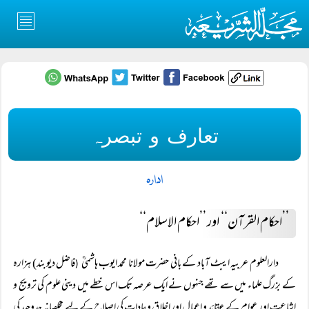
تعارف و تبصرہ
ادارہ
’’احکام القرآن‘‘ اور ’’احکام الاسلام‘‘
دارالعلوم عربیہ ایبٹ آباد کے بانی حضرت مولانا محمد ایوب ہاشمیؒ
فاضل دیوبند) ہزارہ
(
کے بزرگ علماء میں سے تھے جنہوں نے ایک عرصہ تک اس خطے میں دینی علوم کی ترویج و
اشاعت اور عوام کے عقائد و اعمال اور اخلاق و عادات کی اصلاح کے لیے مخلصانہ جدوجہد کی