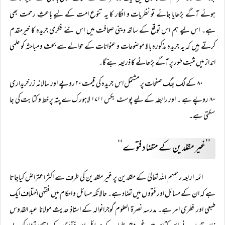
ہوئے آگے بڑھایا جائے تو نظریات و افکار کا یہ تنوع امت کے لیے باعثِ رحمت بھی
ہے۔ اس لیے ہم اس توقع کے ساتھ دینی صحافت میں اس نئے فکری جریدہ کا خیرمقدم
کرتے ہیں کہ یہ جریدہ مذکورہ بالا موضوعات و عنوانات کے حوالے سے بحث و مباحثہ کو علمی
انداز میں مثبت طور پر آگے بڑھانے کا ذریعہ بنے گا۔
۸۰ کے لگ بھگ صفحات پر مشتمل اس جریدہ کی قیمت ۲۰ روپے اور سالانہ زرخریداری
۸۰ روپے ہے ۔ اور رابطہ کے لیے پوسٹ بکس ۱۷۱۱ لاہور ک ےپتہ پر خط و کتابت کی جا
سکتی ہے۔
’’غیر مقلدین کے متضاد فتوے‘‘
ائمہ اربعہ رحمہم اللہ تعالیٰ کے مقلدین پر غیر مقلدین کی طرف سے اکثر اعتراض کیاجاتا
ہے کہ ان کے مسائل اور فتووں میں تضاد ہے۔ حالانکہ مسائل و احکام میں فقہی اختلاف ایک
طبعی اور فطری امر ہے۔ مدرسہ نصرۃ العلوم گوجرانوالہ کے استاذِ حدیث مولانا عبد القدوس