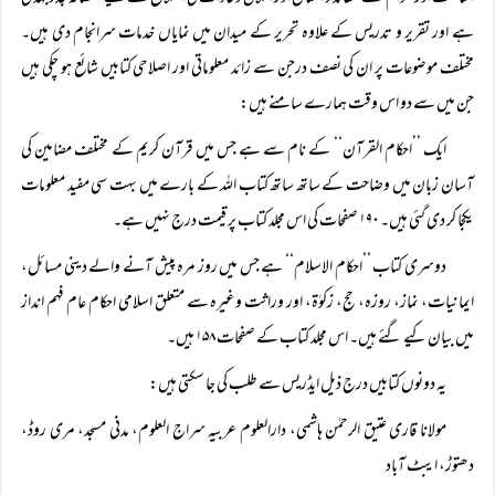
ہے اور تقریر و تدریس کے علاوہ تحریر کے میدان میں نمایاں خدمات سرانجام دی ہیں۔
مختلف موضوعات پر ان کی نصف درجن سے زائد معلوماتی اور اصلاحی کتابیں شائع ہو چکی ہیں
جن میں سے دو اس وقت ہمارے سامنے ہیں:
ایک ’’احکام القرآن‘‘ کے نام سے ہے جس میں قرآن کریم کے مختلف مضامین کی
آسان زبان میں وضاحت کے ساتھ ساتھ کتاب اللہ کے بارے میں بہت سی مفید معلومات
یکجا کر دی گئی ہیں۔ ۱۹۰ صفحات کی اس مجلد کتاب پر قیمت درج نہیں ہے۔
دوسری کتاب ’’احکام الاسلام‘‘ ہے جس میں روز مرہ پیش آنے والے دینی مسائل،
ایمانیات، نماز، روزہ، حج، زکوٰۃ، اور وراثت وغیرہ سے متعلق اسلامی احکام عام فہم انداز
میں بیان کیے گئے ہیں۔ اس مجلد کتاب کے صفحات ۱۵۸ ہیں۔
یہ دونوں کتابیں درج ذیل ایڈریس سے طلب کی جا سکتی ہیں:
مولانا قاری عتیق الرحمٰن ہاشمی، دارالعلوم عربیہ سراج العلوم، مدنی مسجد، مری روڈ،
دھتوڑ، ایبٹ آباد