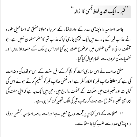
’’قبر ۔ ایک شدید غلط فہمی کا ازالہ‘‘
جامعہ اسلامیہ راولپنڈی صدر کے دارالافتاء کے سربراہ مولانا مفتی محمد اسماعیل طورو
نے عذابِ قبر کے بارے میں ایک فتوٰی جاری کیا کہ عذابِ قبر کا منکر مسلمان نہیں ہے، جو
مختلف دینی و علمی حلقوں میں موضوع بحث بن گیا اور اس پر ملک کے متعدد اداروں اور
شخصیات کی طرف سے اظہارِ خیال کیا گیا۔
مفتی صاحب نے اس ساری بحث کو یکجا کر کے اہلِ سنت کے اس موقف کی وضاحت
کی ہے کہ مطلقاً عذابِ قبر کا انکار کفر ہے اور نفسِ عذابِ قبر کو تسلیم کرتے ہوئے اس کی
کیفیات اور تعبیرات میں اختلاف کے مختلف مدارج ہیں، جن میں ایک یہ ہے کہ اہلِ سنت کی
اجماعی تعبیر و تشریح سے ہٹ کر عذابِ قبر کی الگ تعبیر کرنا گمراہی ہے۔
۱۱۶ صفحات کے اس کتابچہ پر قیمت درج نہیں ہے اور اسے جامعہ اسلامیہ، کشمیر روڈ،
راولپنڈی صدر سے طلب کیا جا سکتا ہے۔