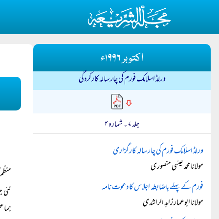
اکتوبر ۱۹۹۶ء
ورلڈ اسلامک فورم کی چار سالہ کارکردگی
جلد ۷ ۔ شمارہ ۴
ورلڈ اسلامک فورم کی چار سالہ کارگزاری
مولانا محمد عیسٰی منصوری
منظم 
فورم کے پہلے باضابطہ اجلاس کا دعوت نامہ
نئی ج
مولانا ابوعمار زاہد الراشدی
جماعت