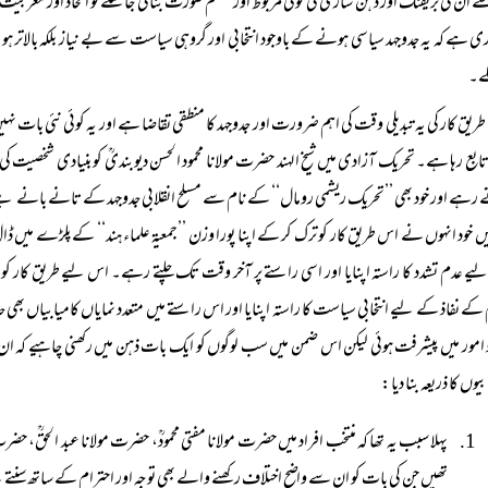
ے ان کی بریفنگ اور ذہن سازی کی کوئی مربوط اور منظم صورت بنائی جا سکے تو الحاد اور مغ
 ہے کہ یہ جدوجہد سیاسی ہونے کے باوجود انتخابی اور گروہی سیاست سے بے نیاز بلکہ بالاتر ہو اور 
کے۔
طریق کار کی یہ تبدیلی وقت کی اہم ضرورت اور جدوجہد کا منطقی تقاضا ہے اور یہ کوئی نئی بات نہی
بع رہا ہے۔ تحریک آزادی میں شیخ الہند حضرت مولانا محمود الحسن دیوبندیؒ کو بنیادی شخصیت
رہے اور خود بھی ’’تحریک ریشمی رومال‘‘ کے نام سے مسلح انقلابی جدوجہد کے تانے بانے بنے جس
یں خود انہوں نے اس طریق کار کو ترک کر کے اپنا پورا وزن ’’جمعیۃ علماء ہند‘‘ کے پلڑے میں 
ے عدم تشدد کا راستہ اپنایا اور اسی راستے پر آخر وقت تک چلتے رہے۔ اس لیے طریق کار 
کے نفاذ کے لیے انتخابی سیاست کا راستہ اپنایا اور اس راستے میں متعدد نمایاں کامیابیاں بھی
 امور میں پیشرفت ہوئی لیکن اس ضمن میں سب لوگوں کو ایک بات ذہن میں رکھنی چاہیے کہ ان ک
یوں کا ذریعہ بنا دیا:
پہلا سبب یہ تھا کہ منتخب افراد میں حضرت مولانا مفتی محمودؒ، حضرت مولانا عبد الحقؒ،
تھیں جن کی بات کو ان سے واضح اختلاف رکھنے والے بھی توجہ اور احترام کے ساتھ سنتے