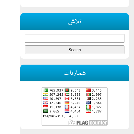
تلاش
شماریات