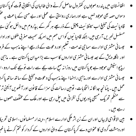
افغانستان میں پندرہ صوبوں پر کنٹرول حاصل کرنے والی طالبان کی انقلابی قوت کو پاک
دسواں حصہ بھی موجود نہیں ہے اور ہماری روایتی بے عملی اور بے حسی کے باعث یہ عظیم 
قادیانیت کی تبلیغ اب سیٹلائیٹ چینل کے ذریعے ہر گھر کے بیڈروم میں داخل ہوگئی ہے
مسلسل خبریں آرہی ہیں، جبکہ قادیانیوں کو اس مہم میں امریکہ سمیت مغربی ملکوں اور 
عیسائی مشنری ادارے سماجی خدمت، تعلیم اور دعوت کے ذریعے اپنے مذہب کے فروغ می
اور بنگلہ دیش کے بعد عیسائی مشنری اداروں کا سب سے بڑا میدان پاکستان ہے۔ مذہبی لٹر
ریڈیو اسٹیشن موجود ہے جو پاکستان میں روزانہ صبح سات بجے سے رات نو بجے تک اردو، انگر
عیسائی مشنری ادارے اور مذہبی راہنما اپنے مذہب کی دعوت و تبلیغ کے ساتھ ساتھ پاک
عمل ہیں۔ چنانچہ جداگانہ انتخابات، توہین رسالت کی سزا کے قانون اور آٹھویں آئینی ت
سے منظم تحریک مسیحی پادریوں کی نگرانی میں چل رہی ہے اور ملک کے مختلف حصوں س
رہے ہیں۔
بین الاقوامی لابیاں اور ان کے زیر اثر ملکی ادارے اسلام، دیندار مسلمانوں، اسلامی تحریک
اور دہشت گردی کا عنوان دے کر پاکستان کے دینی اداروں کے کردار کو ختم کرنے یا غیر م