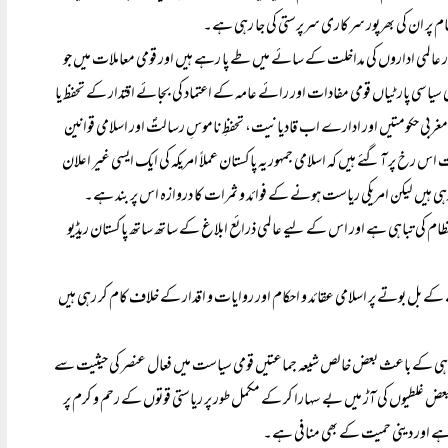
ام پر ان کی بھرپور سرکاری سرپرستی کی جا رہی ہے۔
ور عالمی اداروں کی مداخلت کے سائے میں طے پا رہے ہیں اور قومی معاملات میں جو
یاسی پارٹیاں قومی مفادات اور رائے عامہ کے اعتماد کی بجائے اقتدار کے تحفظ یا
ر مغربی حکومتیں اور ادارے اب قادیانیت، تحفظِ ناموسِ رسالتؐ اور اسلامی قوانین
 رخ پر آگئے ہیں کہ اسلامی جمہوریہ پاکستان عملاً امریکہ کی ایک ایسی غیر اعلان
 رہی ہیں لیکن امریکی ریاست ہونے کے فوائد و ثمرات کا دروازہ اس پر بند ہے۔
نظام کی تباہی ہے اور اس کے لیے عالمی ذرائع ابلاغ کے ساتھ ساتھ پاکستان ریڈیو
ے بل بوتے پر اسلامی عقائد و احکام اور روایات و اقدار کے خلاف کام کر رہی ہیں
ت پناہی کے باعث بعض خالص شیعہ جماعتیں قومی سیاست میں فعال عنصر کی حیثیت سے
ی بعض غلطیوں کی آڑ میں بے سہارا کر کے مکمل طور پر ریاستی قوتوں کے رحم و کرم پر
 ہے اور دینی حمیت کے بھی منافی ہے۔