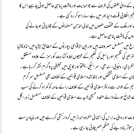
ستان کے دینی حلقوں کی طرف سے جو حمایت اور پشت پناہی حاصل ہونی چاہیے اس کا
انقلابی قوت دنیا بھر میں بے سہارا ہو کر رہ گئی ہے۔
 اور ملک کے مختلف حصوں میں خالی الذہن مسلمانوں کے قادیانی ہو جانے کی
اداروں کی پشت پناہی حاصل ہے۔
ں مسلسل مصروف ہیں اور بین الاقوامی رپورٹوں کے مطابق ایشیا میں انڈونیشیا
یچر کی تقسیم اور بائبل کی تعلیم کے بیسیوں خط و کتابت کورسز کے علاوہ مستقل
یزی، پنجابی، سندھی، سرائیکی، پشتو اور بلوچی میں تبلیغی پروگرام نشر کر رہا ہے۔
ستان کے اسلامی تشخص اور نافذ شدہ اسلامی قوانین کے خلاف بھی مسلسل سرگرم
رمیم کے حوالہ سے دیگر اسلامی قوانین کے خلاف رائے عامہ کو گمراہ کرنے کی سب
ے شائع ہونے والے متعدد مسیحی جریدے اسلامی قوانین کے خلاف مسلسل زہر اگل
ات اور دینی مدارس کی انتہائی مکروہ انداز میں کردارکشی کر رہے ہیں اور بنیاد پرست
ؤثر بنا دینے کی منظم مہم چلائی جا رہی ہے۔