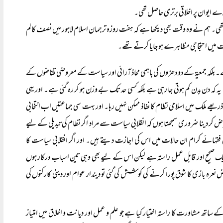
ے ایوان پر اخلاقی برتری حاصل تھی۔
ر تھی۔ ہم نے وہ وقت بھی دیکھا ہے کہ ہفت روزہ ترجمان اسلام لاہور میں نصف کالم
بات میں احتجاجی مظاہرے ہو جایا کرتے تھے۔
 بلکہ جمعیۃ کے دو دھڑوں کی باہمی محاذ آرائی اور سیاست کے معروضی تقاضوں کے
 کہ دن بدن کم ہوتی جا رہی ہے بلکہ کسی حد تک بے وزن ہو کر رہ گئی ہے۔ اور یہی
یعے ملک میں اسلامی نظام کا نفاذ ممکن نہیں رہا۔ اور بہت سی جماعتیں اب انتخابی
ر دینا ضروری سمجھتا ہوں کہ انقلابی سیاست سے مراد اگر نظام کی تبدیلی کے لیے
ہی فقہائے کرام ان حالات میں اس کی اجازت دیتے ہیں۔ اور اگر انقلابی سیاست کا
ہ ایک صحیح اور قابل عمل راستہ ہے لیکن اس کے لیے بھی وہی تین اسباب درکار ہوں
 نعرہ بازی کا شوق پورا کرنے کی کوشش کی گئی تو دیندار عوام اور دینی کارکنوں کی
ھ مشاورت کا راستہ اختیار کیا ہے جو علم و عمل اور دیانت و اخلاق میں امتیاز