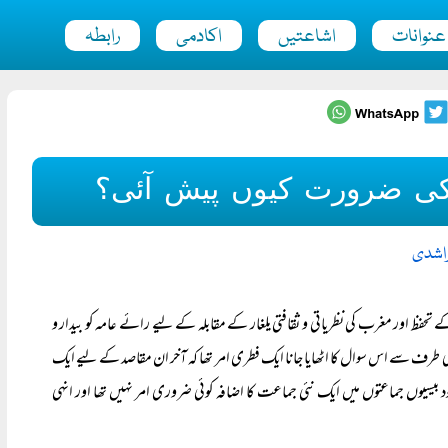
عنوانات
اشاعتیں
اکادمی
رابطہ
کی ضرورت کیوں پیش آئی؟
لراشدی
ے تحفظ اور مغرب کی نظریاتی و ثقافتی یلغار کے مقابلہ کے لیے رائے عامہ کو بیدار و
 طرف سے اس سوال کا اٹھایا جانا ایک فطری امر تھا کہ آخر ان مقاصد کے لیے ایک
سیوں جماعتوں میں ایک نئی جماعت کا اضافہ کوئی ضروری امر نہیں تھا اور انہی