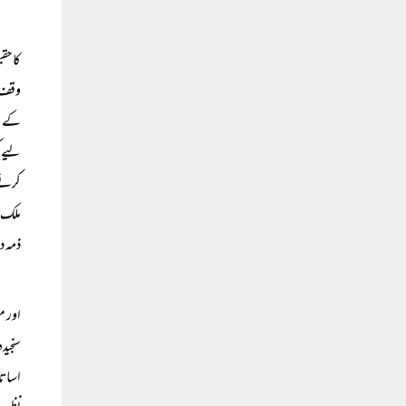
کا حق
وقف ہ
کے لی
لیے ک
کرنے 
ذمہ د
اور م
سنجید
اساتذ