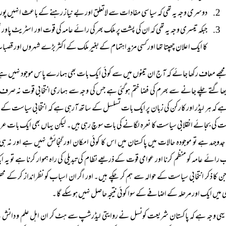
دوسری وجہ یہ تھی کہ سیاسی مفادات سے لاتعلق اور بے نیاز رہنے کے باعث انہیں پور
جبکہ تیسری وجہ یہ تھی کہ ان کی پشت پر ملک بھر کی رائے عامہ کی قوت اور اسٹریٹ پاو
کا ایک اعلان چھپتا تھا اور کسی مزید اہتمام کے بغیر ملک کے اکثر بڑے شہروں اور قص
مجھے معاف رکھا جائے کہ آج ان تینوں میں سے کوئی ایک بات بھی ہمارے پاس موجود نہیں ہے۔
 بھاگتے چلے جانے سے بھرم کی فضا ختم ہوگئی ہے جس کی وجہ سے ہماری انتخابی قوت نہ صرف یہ
ے کہ ہر لیڈر اور کارکن کی زبان پر ایک بات تسلسل کے ساتھ آرہی ہے کہ انتخابی سیاست کے ذر
 کی بجائے انقلابی سیاست کا نعرہ لگانے کی بات سوچ رہی ہیں۔ لیکن یہاں بھی ایک بات عرض ک
جدوجہد ہے تو موجودہ حالات میں پاکستان میں اس کا کوئی امکان اور گنجائش نہیں ہے اور نہ 
رائے عامہ کو منظم کرنا اور عوامی قوت کے ذریعے نظام کی تبدیلی کی راہ ہموار کرنا ہے تو ی
 کا ذکر انتخابی سیاست کے حوالہ سے ہم کر چکے ہیں۔ اور اگر ان اسباب کو نظرانداز کر کے محض
ی میں ایک اور مرحلہ کے اضافے کے سوا کوئی نتیجہ حاصل نہیں ہو سکے گا۔
یہی وجہ ہے کہ پاکستان شریعت کونسل نے روایتی لیڈرشپ سے ہٹ کر ان اہل علم و دانش کے سات