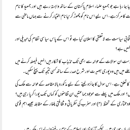
 رہا ہے جو جمعیۃ علماء اسلام پاکستان کے ساتھ وابستہ رہے ہیں اور جمعیۃ کا نام
 کا مرکز ہے، اس لیے اس نام کو چھوڑ کر نیا نام اختیار کرنے سے جہاں ماضی سے
ی سیاست سے لاتعلقی کا اعلان کیا ہے تو اس کے پاس سیاسی نظام کی تبدیلی اور
 نہیں ہے؟
دوست ان سوالات کے حوالہ سے ابھی تک تذبذب کا شکار ہیں انہیں فیصلہ کرنے میں
حلے میں ہیں وہ پوری بصیرت اور شرح صدر کے ساتھ کسی نتیجہ تک پہنچ سکیں۔
لق ہے، اس سوال کا جائزہ لینے کے لیے مذکورہ بالا مقاصد کے حوالہ سے ملک کی
یں؟ اور ملک میں پہلے سے موجود جماعتیں ان تقاضوں کو کہاں تک پورا کر پا رہی ہیں؟
۴) اور مغرب کی نظریاتی و ثقافتی یلغار کے مقابلہ جیسے اہم قومی
(
ریاں ہو رہی ہیں۔ لیکن آزادی اور اسلام کے نام پر بننے والے اس ملک میں