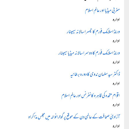
مغربی میڈیا اور عالمِ اسلام
ادارہ
ورلڈ اسلامک فورم کا تیسرا سالانہ سیمینار
ادارہ
ورلڈ اسلامک فورم کا دوسرا سالانہ میڈیا سیمینار
ادارہ
ڈاکٹر سید سلمان ندوی کا دورہ برطانیہ
ادارہ
اقوامِ متحدہ کی قاہرہ کانفرنس اور عالمِ اسلام
ادارہ
آزادیٔ صحافت کے عالمی دن کے موقع پر گوجرانوالہ میں مجلسِ مذاکراہ
ادارہ