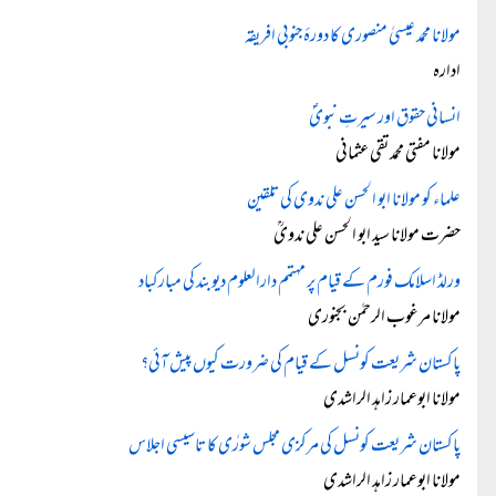
مولانا محمد عیسیٰ منصوری کا دورۂ جنوبی افریقہ
ادارہ
انسانی حقوق اور سیرتِ نبویؐ
مولانا مفتی محمد تقی عثمانی
علماء کو مولانا ابو الحسن علی ندوی کی تلقین
حضرت مولانا سید ابو الحسن علی ندویؒ
ورلڈ اسلامک فورم کے قیام پر مہتمم دارالعلوم دیوبند کی مبارکباد
مولانا مرغوب الرحمٰن بجنوری
پاکستان شریعت کونسل کے قیام کی ضرورت کیوں پیش آئی؟
مولانا ابوعمار زاہد الراشدی
پاکستان شریعت کونسل کی مرکزی مجلس شورٰی کا تاسیسی اجلاس
مولانا ابوعمار زاہد الراشدی