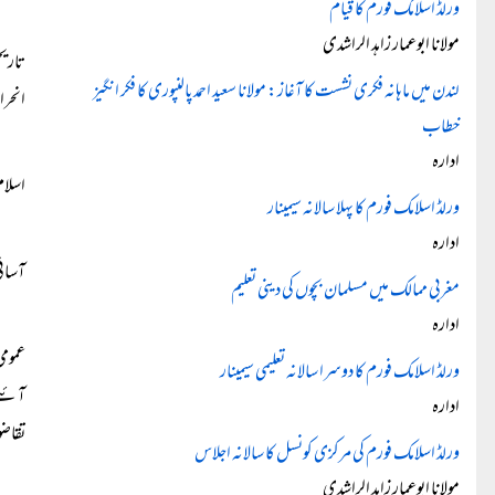
ورلڈ اسلامک فورم کا قیام
مولانا ابوعمار زاہد الراشدی
تاریخ
لندن میں ماہانہ فکری نشست کا آغاز: مولانا سعید احمد پالنپوری کا فکر انگیز
انحرا
خطاب
ادارہ
اسلام
ورلڈ اسلامک فورم کا پہلا سالانہ سیمینار
ادارہ
آسانی
مغربی ممالک میں مسلمان بچوں کی دینی تعلیم
ادارہ
عمومی
ورلڈ اسلامک فورم کا دوسرا سالانہ تعلیمی سیمینار
آئیے 
ادارہ
تقاضو
ورلڈ اسلامک فورم کی مرکزی کونسل کا سالانہ اجلاس
مولانا ابوعمار زاہد الراشدی