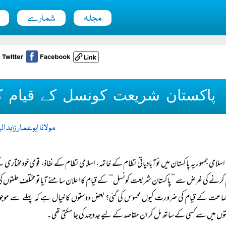
مجلہ
شمارے
پاکستان شریعت کونسل کے قیام 
مولانا ابوعمار زاہد ا
اسلامی جمہوریہ پاکستان میں نوآبادیاتی نظام کے خاتمہ، اسلامی نظام کے نفاذ، قومی خودمختاری ک
کرنے کی غرض سے ’’پاکستان شریعت کونسل‘‘ کے قیام کا اعلان سامنے آیا تو مختلف حلقوں کی
ماعت کے قیام کی ضرورت کیوں محسوس کی گئی؟ بعض دوستوں کا خیال ہے کہ پہلے سے موجود بی
وں میں سے کسی کے ساتھ مل کر ان مقاصد کے لیے جدوجہد کی جا سکتی تھی۔