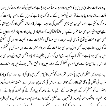
یہ وہ حالات و حقائق ہیں جن کا ہمیں روزمرہ سامنا کرنا پڑ رہا ہے اور ان کی تعداد اور رفتار میں
یقت پسندانہ جائزہ لیا جائے تو انتہائی افسوس کے ساتھ کہنا پڑتا ہے کہ دین کے نام پر سیاست
و کر رہ گئی ہے، اور غیر سیاسی مذہبی تنظیموں کی جدوجہد اپنے فرقہ وارانہ تشخص اور گروہی امتیاز
ے ان دینی و سیاسی جماعتوں کے پاس وقتاً فوقتاً ایک آدھ اخباری بیان اور دو چار قراردادوں کے
سی سنجیدہ محنت کی توقع تو رہی ایک طرف، ان مسائل و خطرات سے واقفیت اور ان کی سنگینی کے
کو جی چاہتا ہے جب کسی دینی یا سیاسی جماعت کے ذمہ دار حضرات سے ان مسائل پر گفتگو ہوتی ہے
ار دینی یا سیاسی لیڈر سے ان امور پر گفتگو کر کے دیکھ لیں چودہ طبق روشن ہونے میں چند منٹ س
یہ ہے وہ پس منظر جس میں پاکستان شریعت کونسل کا قیام عمل میں لایا گیا ہے اور اس کا بنیادی 
غرب کی نظریاتی و ثقافتی یلغار کے حوالہ سے مسائل کی نشاندہی اور ان سے متعلقہ حضرات کی 
ہ حضرات کو منظم کر کے ان مقاصد کے لیے رائے عامہ کو بیدار کرنے کی محنت کی جائے۔ ہم س
ہ، خطباء، دانشور، صحافی اور دیگر شعبوں سے تعلق رکھنے والے اسلام دوست اور محب وطن افراد 