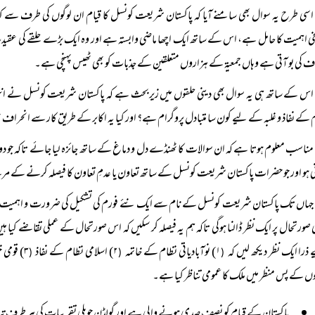
اسی طرح یہ سوال بھی سامنے آیا کہ پاکستان شریعت کونسل کا قیام ان لوگوں کی طرف سے کیا جا
ی اہمیت کا حامل ہے، اس کے ساتھ ایک اچھا ماضی وابستہ ہے اور وہ ایک بڑے حلقے کی عقیدت
ف کی بو آتی ہے وہاں جمعیۃ کے ہزاروں متعلقین کے جذبات کو بھی ٹھیس پہنچی ہے۔
اس کے ساتھ ہی یہ سوال بھی دینی حلقوں میں زیربحث ہے کہ پاکستان شریعت کونسل نے انتخاب
 کے نفاذ و غلبہ کے لیے کون سا متبادل پروگرام ہے؟ اور کیا یہ اکابر کے طریق کار سے انحراف
مناسب معلوم ہوتا ہے کہ ان سوالات کا ٹھنڈے دل و دماغ کے ساتھ جائزہ لیا جائے تاکہ جو 
 ہو اور جو حضرات پاکستان شریعت کونسل کے ساتھ تعاون یا عدمِ تعاون کا فیصلہ کرنے کے مر
جہاں تک پاکستان شریعت کونسل کے نام سے ایک نئے فورم کی تشکیل کی ضرورت و اہمیت کا تع
 صورتحال پر ایک نظر ڈالنا ہوگی تاکہ ہم یہ فیصلہ کر سکیں کہ اس صورتحال کے عملی تقاضے کیا ہ
ذرا ایک نظر دیکھ لیں کہ
۱) نوآبادیاتی نظام کے خاتمہ
۲) اسلامی نظام کے نفاذ
۳) قومی خودمختاری کے تحفظ
(
(
(
ں کے پس منظر میں ملک کا عمومی تناظر کیا ہے۔
پاکستان کے قیام کو نصف صدی ہونے والی ہے اور گولڈن جوبلی تقریبات کی ہر طرف تیا