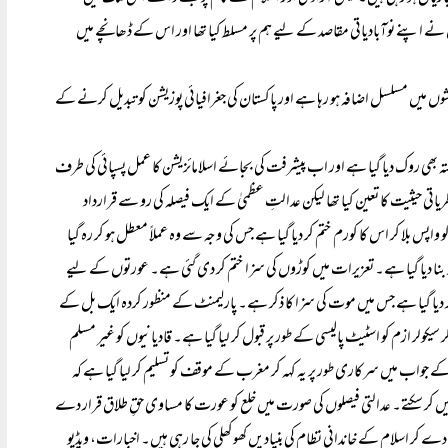
اؤں نے اپنے نوآبادیاتی مقاصد کے لیے ہم پر مسلط کیا تھا اور اس کے ڈھانچے میں
وں میں مسلسل اضافہ ہو رہا ہے اور پاکستان کی جغرافیائی پوزیشن کو تبدیل کرنے کے
 بھی روک دیا گیا ہے اور اب پیشرفت کی بجائے اسلامائزیشن کا عمل پسپائی کی طرف
اتی حیثیت کا تعین کیا تھا لیکن عدالتِ عظمیٰ کے ایک فیصلہ کی رو سے قرارداد
پس بلا کر اس کا کورم ختم کر دیا گیا ہے جس کی وجہ سے وہ عملاً معطل ہو کر رہ گیا
بنا دیا گیا ہے۔ تعزیرات میں کوڑوں کی سزا ختم کر دی گئی ہے۔ عورتوں کے لیے
دیا گیا ہے جس میں موت کی سزا کا ذکر ہے۔ پارلیمنٹ کے منظور کردہ ایک بل کے
یکولر ازم کو اسٹیٹ پالیسی کے طور پر قبول کر لیا گیا ہے۔ قادیانیوں کو غیر مسلم
 جواب میں سرکاری طور پر یہ کہہ کر مغرب کے موقف کو تسلیم کر لیا گیا ہے کہ
ں کر سکتے۔ عدالتی فیصلوں کی صورت میں خلع کو عورت کا مساوی حقِ طلاق قرار دے
 کر اسلام کے خاندانی نظام کی بنیادیں کھوکھلی کی جا رہی ہیں۔ اخبارات، ویڈیو