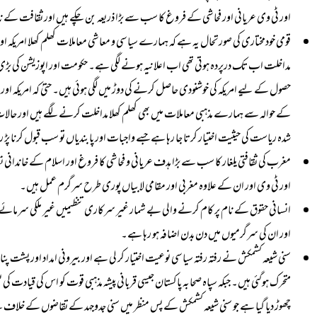
اور ٹی وی عریانی اور فحاشی کے فروغ کا سب سے بڑا ذریعہ بن چکے ہیں اور ثقافت کے ن
قومی خودمختاری کی صورتحال یہ ہے کہ ہمارے سیاسی و معاشی معاملات کھلم کھلا امریکہ ا
مداخلت اب تک درپردہ ہوتی تھی اب اعلانیہ ہونے لگی ہے۔ حکومت اور اپوزیشن کی بڑی س
حصول کے لیے امریکہ کی خوشنودی حاصل کرنے کی دوڑ میں لگی ہوئی ہیں۔ حتیٰ کہ امریکہ او
کے حوالہ سے ہمارے مذہبی معاملات میں بھی کھلم کھلا مداخلت کرنے لگے ہیں اور حالات اس
شدہ ریاست کی حیثیت اختیار کرتا جا رہا ہے جسے واجبات اور پابندیاں تو سب قبول کرنا پڑ
مغرب کی ثقافتی یلغار کا سب سے بڑا ہدف عریانی و فحاشی کا فروغ اور اسلام کے خاندانی 
اور ٹی وی اور ان کے علاوہ مغربی اور مقامی لابیاں پوری طرح سرگرم عمل ہیں۔
انسانی حقوق کے نام پر کام کرنے والی بے شمار غیر سرکاری تنظیمیں غیر ملکی سرمائے ک
اور ان کی سرگرمیوں میں دن بدن اضافہ ہو رہا ہے۔
سنی شیعہ کشمکش نے رفتہ رفتہ سیاسی نوعیت اختیار کر لی ہے اور بیرونی امداد اور پش
متحرک ہوگئی ہیں۔ جبکہ سپاہ صحابہ پاکستان جیسی قربانی پیشہ مذہبی قوت کو اس کی قیادت ک
چھوڑ دیا گیا ہے جو سنی شیعہ کشمکش کے پس منظر میں سنی جدوجہد کے تقاضوں کے خلاف