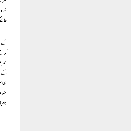
نظر س
ضروری
جا س
کے تا
کرتے 
عمر م
کے لی
نظام 
متعدد
کامیاب