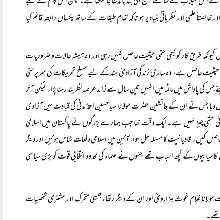
ربیت کے اس سیلاب کے سامنے آج بھی بند باندھا جا سکتا ہے۔ لیکن اس کام کے لیے
خالصتاً علمی اور نظریاتی بنیاد پر ہو تاکہ تمام طبقات کے ساتھ یکساں رابطہ قائم کیا
ں کیونکہ طریق کار کو کبھی حتمی حیثیت حاصل نہیں رہی اور وہ ہمیشہ حالات و ضروریات
 کی حیثیت حاصل ہے، وہ ساری زندگی آزادیٔ ہند کے لیے مسلح تحریکات کی سرپرستی
 کی پاداش میں مالٹا میں انہیں تین سال سے زائد عرصہ نظربند رہنا پڑا۔ لیکن آخر
ڈال دیا جس نے ان کے جانشین حضرت مولانا سید حسین احمدؒ مدنی کی قیادت میں آزادی
کوئی حتمی چیز نہیں ہے۔ ایک وقت تھا جب ہمارے بزرگوں نے پاکستان میں اسلامی
 حاصل کیں۔ قادیانیت کا مسئلہ حل ہوا، آئین میں اسلامی دفعات شامل ہوئیں اور دیگر
امیابیوں کے کچھ اسباب تھے جنہوں نے علماء کی محدود انتخابی قوت کو بڑی سیاسی
 حضرت مولانا غلام غوث ہزارویؒ اور ان کے دیگر رفقاء جیسی متحرک اور مشنری شخصیات
 تھے۔