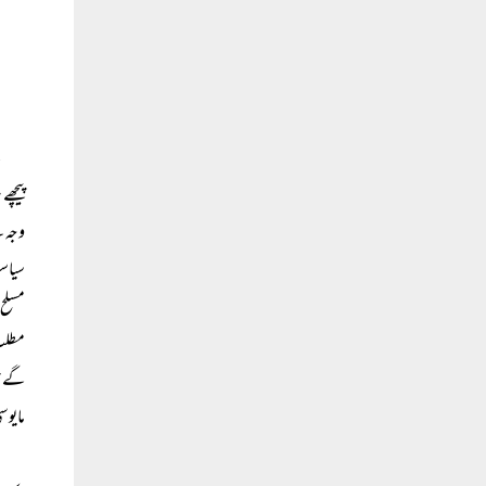
پیچھے
وجہ ہ
سیاست
مسلح 
مطلب 
گے جن
مایوس