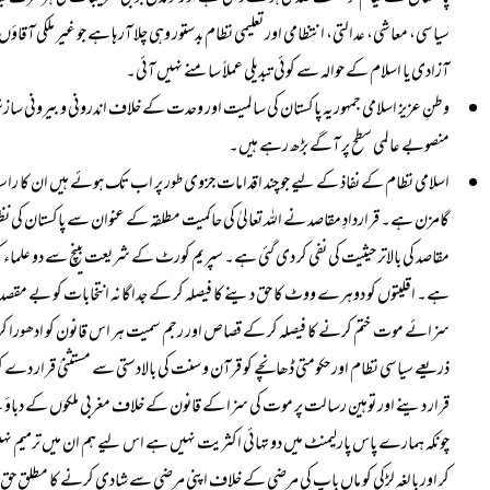
سیاسی، معاشی، عدالتی، انتظامی اور تعلیمی نظام بدستور وہی چلا آرہا ہے جو غیر ملکی آق
آزادی یا اسلام کے حوالہ سے کوئی تبدیلی عملاً سامنے نہیں آئی۔
وطنِ عزیز اسلامی جمہوریہ پاکستان کی سالمیت اور وحدت کے خلاف اندرونی و بیرونی سازش
منصوبے عالمی سطح پر آگے بڑھ رہے ہیں۔
اسلامی نظام کے نفاذ کے لیے جو چند اقدامات جزوی طور پر اب تک ہوئے ہیں ان کا راستہ
گامزن ہے۔ قراردادِ مقاصد نے اللہ تعالیٰ کی حاکمیت مطلقہ کے عنوان سے پاکستان کی نظری
مقاصد کی بالاتر حیثیت کی نفی کر دی گئی ہے۔ سپریم کورٹ کے شریعت بینچ سے دو علماء کو وا
ہے۔ اقلیتوں کو دوہرے ووٹ کا حق دینے کا فیصلہ کر کے جداگانہ انتخابات کو بے مقصد 
سزائے موت ختم کرنے کا فیصلہ کر کے قصاص اور رجم سمیت ہر اس قانون کو ادھورا کر 
ذریعے سیاسی نظام اور حکومتی ڈھانچے کو قرآن و سنت کی بالادستی سے مستثنیٰ قرار دے کر س
قرار دینے اور توہین رسالت پر موت کی سزا کے قانون کے خلاف مغربی ملکوں کے دباؤ کے
چونکہ ہمارے پاس پارلیمنٹ میں دو تہائی اکثریت نہیں ہے اس لیے ہم ان میں ترمیم نہی
کر اور بالغہ لڑکی کو ماں باپ کی مرضی کے خلاف اپنی مرضی سے شادی کرنے کا مطلق حق دے