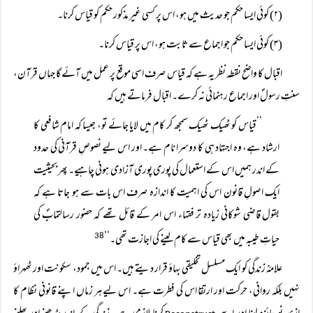
(۲) کوئی ایسا حکم جو حدیث میں ہو، اس پر کسی غیر مذکور حکم کو قیاس کرنا۔
(۳) کوئی ایسا حکم جو اجماع سے ثابت ہو، اس پر قیاس کرنا۔
اقبال کا واضح نقطہ نظر یہ ہے کہ قیاس صرف اسی موقع پر عمل میں آئے گا جہاں قرآن،
سنتِ رسولؐ اور اجماع رہنمائی نہ کرے۔ اقبال فرماتے ہیں کہ
’’قیاس کو ٹھیک ٹھیک سمجھ کر کام میں لایا جائے تو، جیسا کہ امام شافعی کا
ارشاد ہے، وہ اجتہاد ہی کا دوسرا نام ہے۔ اور اس لیے نصوصِ قرآنی کی حدود
کے اندر ہمیں اس کے استعمال کی پوری پوری آزادی ہونی چاہیے۔ پھر بحیثیت
ایک اصولِ قانون اس کی اہمیت کا اندازہ صرف اس بات سے ہو جاتا ہے کہ
بقول قاضی شوکانی زیادہ تر فقہاء اس امر کے قائل تھے کہ حضور رسالتمابؐ کی
حیاتِ طیبہ میں بھی قیاس سے کام لینے کی اجازت تھی۔‘‘
38
علامہؒ زندگی کو ایک مسلسل تخلیقی بہاؤ قرار دیتے ہیں۔ اس میں جمود، سکونت اور ٹھہراؤ
نہیں بلکہ روانی، حرکت اور ارتقا اس کی فطرت ہے۔ اس لیے ہر زماں اپنے قانونی نظام کا