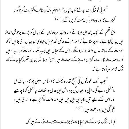
’’عربی کو ترکی سے بدلنے کا یہ خیال مسلمانانِ ہند کی غالب اکثریت کو ناگوار
گزرے گا اور وہ اس کی مذمت کریں گے۔‘‘
19
اپنی نظم کے ایک بند میں ضیا نے مساواتِ مرد و زن کے خیال کو بڑے پرجوش انداز
میں بیان کیا ہے۔ وہ چاہتا ہے کہ اسلام کے عائلی نظام میں بنیادی تبدیلیاں لائی جائیں تاکہ
عورت کے ساتھ عدل و انصاف ہو سکے۔ اس کے خیال میں جب تک عورت کو جائیداد میں
آدھا حصہ ملے گا، اسے گواہی دینے کے معاملے میں بھی آدھا انسان ہی تصور کیا جائے گا،
ترک شاعر ضیا کہتا ہے کہ
’’جب تک عورتوں کی صحیح قدر و قیمت کا احساس نہیں ہو گا، حیاتِ ملی
نامکمل رہے گی۔ اہل و عیال کی پرورش میں عدل و انصاف پر عمل کرنا چاہیے
اور اس کے لیے تین چیزیں ہیں جن میں مساوات ناگزیر ہے: طلاق میں،
علیحدگی میں، وراثت میں۔‘‘
20
اقبال، ترک شاعر کے ان خیالات کا جواب دیتے ہوئے فرماتے ہیں کہ