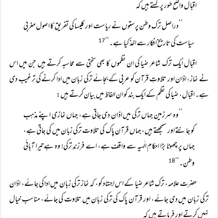
اقبال واضح طور پر کہتے ہیں کہ
’’دراصل ترک وطن پرستوں نے ریاست اور کلیسا کی تفریق کا اصول مغربی
سیاست کی تاریخ افکار سے اخذ کیا ہے۔‘‘
17
اقبال ایک ترک شاعر ضیا کی ان نظموں کا بھی سختی سے محاسبہ کرتے ہیں جن میں اس
نے نماز، اذان اور تلاوتِ قرآن کو عربی کے بجائے ترکی زبان میں ادا کرنے کی ترغیب دی
ہے۔ اقبال، ضیا کی نظم کے ایک بند کو ان الفاظ میں بیان کرتے ہیں:
’’وہ سرزمین جہاں ترکی میں اذان دی جاتی ہے، جہاں نمازی اپنے مذہب
کو جانتے اور سمجھتے ہیں، جہاں قرآن پاک کی تلاوت ترکی زبان میں کی جاتی ہے،
جہاں پر چھوٹا بڑا احکامِ الٰہیہ سے واقف ہے، اے فرزندِ ترکی! وہ ہے تیرا آبائی
وطن۔‘‘
18
حضرت علامہ، ترک شاعر ضیا کے اس اجتہاد کو، کہ نماز ترکی زبان میں ادا کی جائے، اذان
ترکی زبان میں دی جائے، اور قرآن پاک کی ترکی زبان میں تلاوت کی جائے، مناسب خیال
نہیں کرتے اور فرماتے ہیں کہ