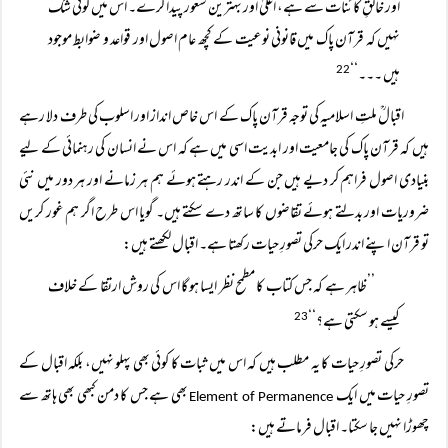
اور خالقِ کائنات سے ہے، اعلیٰ اور بہترین شعور پیدا کرے۔ اس میں کوئی شک
نہیں کہ قرآن پاک میں قانونی نوعیت کے کچھ عام اصول اور قواعد و ضوابط موجود
ہیں ۔۔۔‘‘
22
اقبالؒ ملتِ اسلامیہ کی توجہ قرآن پاک کے اس خاص انداز اور اسلوب کی طرف دلا رہے
ہیں کہ قرآن پاک کی جامعیت اور ابدیت اسی میں ہے کہ اس نے انسان کی رہنمائی کے لیے
بنیادی اصول فراہم کر دیے ہیں جن کے اندر رہتے ہوئے ہم ہر زمانے اور ہر دور میں نئی
ضروریات اور بدلتے ہوئے تقاضوں کا ساتھ دے سکتے ہیں۔ گویا اس طرح اگر ہم غور کریں
تو قرآن اپنے اندر ایک حرکی تصورِ حیات رکھتا ہے۔ اقبال لکھتے ہیں:
’’ظاہر ہے کہ جس کتاب کا مطمح نظر ایسا ہو گا اس کی روش ارتقا کے خلاف
کیسے ہو سکتی ہے؟‘‘
23
حرکی تصورِ حیات کا یہ مطلب ہیں کہ اس میں ثبات کا کوئی بھی پہلو نہیں، بلکہ اقبال کے
تصورِ حیات میں ایک
بھی ہے جس کا دمن کبھی بھی ہاتھ سے
Element of Permanence
چھوڑا نہیں جا سکتا۔ اقبال فرماتے ہیں: