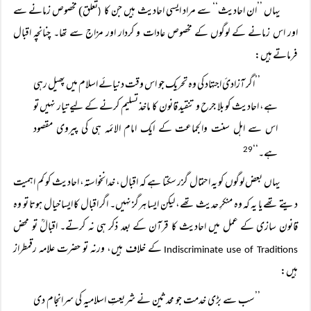
یہاں ’’ان احادیث‘‘ سے مراد ایسی احادیث ہیں جن کا
تعلق) مخصوص زمانے سے
(
اور اس زمانے کے لوگوں کے مخصوص عادات و کردار اور مزاج سے تھا۔ چنانچہ اقبال
فرماتے ہیں:
’’اگر آزادیٔ اجتہاد کی وہ تحریک جو اس وقت دنیائے اسلام میں پھیل رہی
ہے، احادیث کو بلا جرح و تنقید قانون کا ماخذ تسلیم کرنے کے لیے تیار نہیں تو
اس سے اہل سنت والجماعت کے ایک امام الائمہ ہی کی پیروی مقصود
ہے۔‘‘
29
یہاں بعض لوگوں کو یہ احتمال گزر سکتا ہے کہ اقبال، خدانخواستہ، احادیث کو کم اہمیت
دیتے تھے یا یہ کہ وہ منکرِ حدیث تھے، لیکن ایسا ہرگز نہیں۔ اگر اقبال کا ایسا خیال ہوتا تو وہ
قانون سازی کے عمل میں احادیث کا قرآن کے بعد ذکر ہی نہ کرتے۔ اقبالؒ تو محض
کے خلاف ہیں، ورنہ تو حضرت علامہ رقمطراز
Indiscriminate use of Traditions
ہیں:
’’سب سے بڑی خدمت جو محدثین نے شریعتِ اسلامیہ کی سرانجام دی