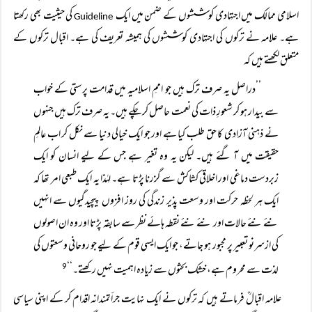
اسلامی ممالک میں اجتہادی کوششوں کے ضمن میں ایک
کی حیثیت بھی رکھتا
Guideline
ہے۔ علامہ نے ترکوں کی اجتہادی کوششوں کی ہمیشہ تعریف کی ہے۔ اقبال ترکوں کے
متعلق لکھتے ہیں کہ
’’دراصل یہ صرف ترک ہیں جو اممِ اسلامیہ میں قدامت پرستی کے خواب
سے بیدار ہو کر شعورِ ذات کی نعمت حاصل کر چکے ہیں۔ یہ صرف ترک ہیں جنہوں
نے ذہنی آزادی کا حق طلب کیا ہے اور جو ایک خیالی دنیا سے نکل کر اب عالمِ
حقیقت میں آ گئے ہیں۔ لیکن یہ وہ تغیر ہے جس کے لیے انسان کو ایک
زبردست دماغی اور اخلاقی کشاکش سے گزرنا پڑتا ہے۔ لہٰذا یہ ایک طبعی امر تھا کہ
ایک ہر لحظہ حرکت اور وسعت پذیر زندگی کی روز افزوں پیچیدگیوں سے انہیں
نئے نئے حالات اور نئے نئے نقطہ ہائے نظر سے سابقہ پڑتا اور وہ ان اصولوں
کی ازسرنو تعبیر پر مجبور ہو جاتے، جو ایک ایسی قوم کے لیے جو روحانی وسعتوں کی
لذت سے محروم ہے، خشک بحثوں سے زیادہ اہمیت نہیں رکھتے۔‘‘
9
علامہ اقبالؒ فرماتے ہیں کہ ترکوں نے ایک نہایت جرأتمندانہ اقدام کر کے اپنی سیاسی