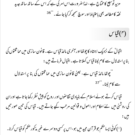
مزید توسیع کا محتاج ہے، لہٰذا ضرورت اس امر کی ہے کہ اس کے ساتھ ساتھ جدید
فقہ کا مطالعہ بھی باحتیاط اور سوچ سمجھ کر کیا جائے۔‘‘
36
(۴) قیاس
اقبالؒ کے نزدیک اجتہاد کا چوتھا اور آخری ماخذ قیاس ہے۔ قانون سازی میں مماثلتوں کی
بنا پر استدلال سے کام لینا قیاس کہلاتا ہے۔ اقبال فرماتے ہیں:
’’چوتھا ماخذ قیاس ہے، یعنی قانون سازی میں مماثلتوں کی بنا پر استدلال
سے کام لینا۔‘‘
37
قیاس کرتے ہوئے اسلام کے بنیادی تقاضوں اور روح کو پیشِ نظر رکھا جاتا ہے اور ان
کی روشنی میں نئے احکام اور اصول و قوانین مرتب کیے جاتے ہیں۔ قیاس کی تین صورتیں
ہیں:
(۱) کوئی ایسا حکم جو قرآن مجید میں ہو، اس پر کسی دوسرے غیر مذکور حکم کو قیاس کرنا۔