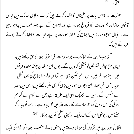
لیتی۔‘‘
33
حضرت علامہؒ اس بات پر اطمینان کا اظہار کرتے ہیں کہ اب اسلامی ممالک میں مجالس
قانون ساز اور جمہوریت کا فروغ ہو رہا ہے اور اجماع کے لیے بہتر صورت پیدا ہو رہی
ہے۔ اقبال موجودہ زمانہ میں اجماع کی ممکنہ صورت پر اپنے خیالات کا اظہار کرتے ہوئے
فرماتے ہیں کہ
’’مذاہبِ اربعہ کے نمائندے جو سردست فردًا فردًا اجتہاد کا حق رکھتے ہیں،
اپنا یہ حق مجالسِ تشریعی کو منتقل کر دیں گے۔ یوں بھی مسلمان چونکہ متعدد فرقوں
میں بٹے ہوئے ہیں، اس لیے ممکن بھی ہے تو اس وقت اجماع کی یہی شکل۔
مزید برآں غیر علماء بھی، جو ان امور میں بڑی گہری نظر رکھتے ہیں، اس میں حصہ
لے سکیں گے۔ میرے نزدیک یہی ایک طریقہ ہے جس سے کام لے کر ہم
زندگی کی اس روح کو، جو ہمارے نظاماتِ فقہ میں خوابیدہ ہے، ازسرنو بیدار کر
سکتے ہیں۔ یونہی اس کے اندر ایک ارتقائی مطمح نظر پیدا ہو گا۔‘‘
34
اقبالؒ دورِ جدید میں ترکوں کی مثال دیتے ہیں جنہوں نے منصبِ اجتہاد کو افراد کی ایک