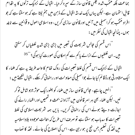
جماعت بلکہ منتخب شدہ مجلسِ قانون ساز کے سپرد کر دیا۔ اقبال کے نزدیک ترکوں کا یہ اقدام
قابلِ استحسان ہے، لیکن یہاں ایک خدشہ اقبال کے ذہن میں جنم لیتا ہے کہ ہو سکتا ہے کہ جو
افراد منتخب ہو کر اسمبلی میں آئیں اور قانون سازی کریں، وہ اسلامی اصول و قوانین سے نابلد
ہوں۔ چنانچہ اقبال کی نظر میں:
’’اس قسم کی مجالس شریعت کی تعبیر میں بڑی بڑی شدید غلطیاں کر سکتی
ہیں۔ ان غلطیوں کے ازالے یا کم سے کم امکان کی صورت کیا ہو گی؟‘‘
35
اقبال کے نزدیک اس قسم کی غلط تعبیرات کی روک تھام کا واحد طریقہ یہ ہے کہ علماء کا
ایک مشاورتی بورڈ قائم کیا جائے جو اسمبلی کی معاونت اور رہنمائی کر سکے۔ اقبال لکھتے ہیں:
’’انہیں چاہیے، مجالسِ قانون ساز میں علماء کو بطور ایک مؤثر جزو شامل تو کر
لیں، لیکن علماء بھی ہر امرِ قانون میں آزادانہ بحث و تمحیص اور اظہارِ رائے کی
اجازت دیتے ہوئے اس کی رہنمائی کریں۔ بایں ہمہ شریعتِ اسلامی کی غلط
تعبیرات کا سدباب ہو سکتا ہے تو صرف اس طرح کہ بحالتِ موجودہ بلادِ اسلامیہ
میں فقہ کی تعلیم جس نہج پر ہو رہی ہے، اس کی اصلاح کی جائے۔ فقہ کا نصاب