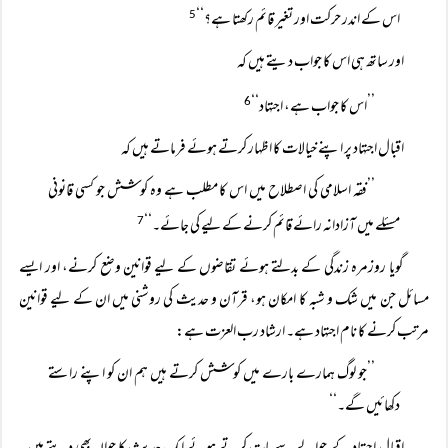
اس کے اندر حرکت اور تغیر قائم رکھتا ہے؟‘‘
5
اور ساتھ ہی اس کا جواب دیتے ہیں کہ
’’اس کا جواب ہے، اجتہاد‘‘
6
اقبال اجتہاد پر اپنے خیالات کا اظہار کرتے ہوئے فرماتے ہیں کہ
’’فقہ اسلامی کی اصطلاح میں اس کا مطلب ہے وہ کوشش جو کسی قانونی
مسئلے میں آزادانہ رائے قائم کرنے کے لیے کی جائے۔‘‘
7
گویا روزمرہ زندگی کے بدلتے ہوئے تقاضوں کے لیے قوانین وضع کرنے، اور ایسے
مسائل جن میں شک و شبہ کا امکان ہو، قرآن و حدیث کی روشنی میں ان کے لیے قوانین
مرتب کرنے کا نام اجتہاد ہے۔ ارشاد رب العزت ہے:
’’جو لوگ ہمارے بارے میں کوشش کرتے ہیں ہم ان کو اپنے راستے
دکھائیں گے۔‘‘