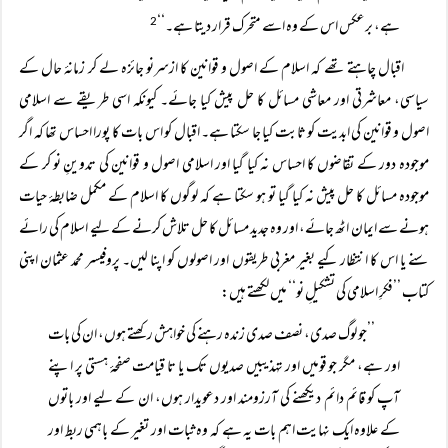
ہے، برعکس اس کے وہ اسے متحرک قرار دیتا ہے۔‘‘
2
اقبال چاہتے تھے کہ اسلام کے اصول و قوانین کا ازسرنو جائزہ لے کر زمانۂ حال کے
سیاسی، معاشرتی اور معاشی مسائل کا حل پیش کیا جائے۔ کیونکہ اسی طریقے سے اسلامی
اصول و قوانین کی ابدیت کو ثابت کیا جا سکتا ہے۔ اقبال کو اس بات کا پورا احساس تھا کہ اگر
موجودہ دور کے تقاضوں کا احساس نہ کیا گیا اور اسلامی اصول و قوانین کی تدوینِ نو کر کے
موجودہ مسائل کا حل پیش نہ کیا گیا تو ہو سکتا ہے کہ لوگوں کا اسلام کے مکمل ضابطۂ حیات
ہونے سے ایمان اٹھ جائے، اور وہ جدید مسائل کا حل تلاش کرنے کے لیے اسلام کی رائے
سنے یا اس کا انتظار کیے بغیر مغربی طریقوں اور اصولوں کو اپنا لیں۔ پروفیسر محمد عثمان اپنی
کتاب ’’فکرِ اسلامی کی تشکیلِ نو‘‘ میں لکھتے ہیں:
’’جو لوگ صدی، نصف صدی زندہ رہنے کی خواہش رکھتے ہوں، ان کی بات
اور ہے، مگر جو قومیں اور تہذیبیں صدیوں تک یا تا قیامت صفحۂ ہستی پر اپنے
آپ کو قائم دائم دیکھنے کی آرزومند اور دعویدار ہوں، ان کے لیے اور باتوں
کے علاوہ ایک نہایت اہم بات یہ ہے کہ وہ ثبات اور تغیر کے باہمی ربط اور