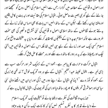
کہا جا سکتا ہے۔ انہوں نے اپنی زندگی کا طویل عرصہ اسلامی تاریخ، اسلامی تہذیب و ثقافت
اور اصول و قوانین کے مطالعہ میں گزارا، جس سے انہیں اسلام کی اصل روح کو سمجھنے اور
جاننے کے لیے گہری بصیرت حاصل ہوئی۔ اقبال اسلام کی حقانیت اور ابدیت پر کامل یقین
اور پختہ ایمان رکھتے تھے، لیکن اس کے ساتھ انہیں اس بات کا بھی احساس تھا کہ زمانے کے
بدلتے ہوئے تقاضوں کے ساتھ اسلامی اصول و قوانین کی نئی تشریح و تعبیر کی بھی سخت
ضرورت ہے تاکہ اسلام جدید دنیا کے چیلنجوں کا مقابلہ کر سکے اور دنیا پر یہ حقیقت واضح ہو کہ
اسلام کسی ایک عہد اور زمانے کے لیے ہی نہیں تھا بلکہ اس کے اصول و قوانین میں اتنی
لچک اور پھیلاؤ ہے کہ یہ ہر دور کا ساتھ دے سکے اور ہر مسئلے کا حل پیش کر سکے۔
اقبال حرکت و حرارت کا پیامبر ہے، جمود اس کے نزدیک شر اور حرکت سب سے
بڑی خیر ہے۔ بقول خلیفہ عبد الحکیم ’’اقبال کے لیے ہر وہ تحریک خوش آئند تھی جو زندگی
کے جمود کو توڑ دے‘‘
چنانچہ اقبال نے اپنے دور میں ترکی اور ایران میں اٹھنے والی نئی
1
سیاسی اور معاشرتی تحریکوں کا بھرپور ساتھ دیا اور ان کی تعریف کی۔ اقبال کا خیال یہ ہے کہ
’’تہذیب و ثقافت کی نظر سے دیکھا جائے تو بحیثیت ایک تحریک، اسلام
نے دنیائے قدیم کا یہ نظریہ تسلیم نہیں کیا کہ کائنات ایک ساکن و جامد وجود