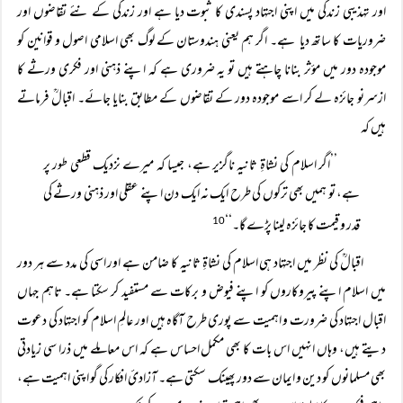
اور تہذیبی زندگی میں اپنی اجتہاد پسندی کا ثبوت دیا ہے اور زندگی کے نئے تقاضوں اور
ضروریات کا ساتھ دیا ہے۔ اگر ہم یعنی ہندوستان کے لوگ بھی اسلامی اصول و قوانین کو
موجودہ دور میں مؤثر بنانا چاہتے ہیں تو یہ ضروری ہے کہ اپنے ذہنی اور فکری ورثے کا
ازسرنو جائزہ لے کر اسے موجودہ دور کے تقاضوں کے مطابق بنایا جائے۔ اقبالؒ فرماتے
ہیں کہ
’’اگر اسلام کی نشاۃِ ثانیہ ناگزیر ہے، جیسا کہ میرے نزدیک قطعی طور پر
ہے، تو ہمیں بھی ترکوں کی طرح ایک نہ ایک دن اپنے عقلی اور ذہنی ورثے کی
قدر و قیمت کا جائزہ لینا پڑے گا۔‘‘
10
اقبالؒ کی نظر میں اجتہاد ہی اسلام کی نشاۃِ ثانیہ کا ضامن ہے اور اسی کی مدد سے ہر دور
میں اسلام اپنے پیروکاروں کو اپنے فیوض و برکات سے مستفید کر سکتا ہے۔ تاہم جہاں
اقبال اجتہاد کی ضرورت و اہمیت سے پوری طرح آگاہ ہیں اور عالمِ اسلام کو اجتہاد کی دعوت
دیتے ہیں، وہاں انہیں اس بات کا بھی مکمل احساس ہے کہ اس معاملے میں ذرا سی زیادتی
بھی مسلمانوں کو دین و ایمان سے دور پھینک سکتی ہے۔ آزادیٔ افکار کی گو اپنی اہمیت ہے،