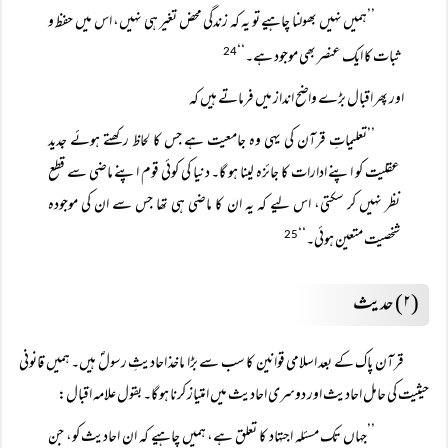
’’ہمیں نہیں بھولنا چاہیے تو یہ کہ زندگی محض تغیر ہی نہیں، اس میں حفظ و
ثبات کا ایک عنصر بھی موجود ہے۔‘‘
24
اور پھر اقبال بڑے واضح انداز میں فرماتے ہیں کہ
’’تعلیماتِ قرآن کی یہی وہ جامعیت ہے جس کا لحاظ رکھتے ہوئے جدید
عقلیت کو اپنے ادارات کا جائزہ لینا ہو گا۔ دنیا کی کوئی قوم اپنے ماضی سے قطع
نظر نہیں کر سکتی، اس لیے کہ یہ ان کا ماضی ہی تھا جس سے ان کی موجودہ
شخصیت متعین ہوئی۔‘‘
25
(۲) حدیث
قرآن پاک کے بعد اسلامی قوانین کا سب سے بڑا ماخذ احادیثِ رسولؐ ہیں۔ ہمیں قانونی
حیثیت کی حامل احادیث اور دوسری احادیث میں امتیاز کرنا ہو گا۔ بقول علامہ اقبال:
’’جہاں تک مسئلہ اجتہاد کا تعلق ہے، ہمیں چاہیے کہ ان احادیث کو، جن