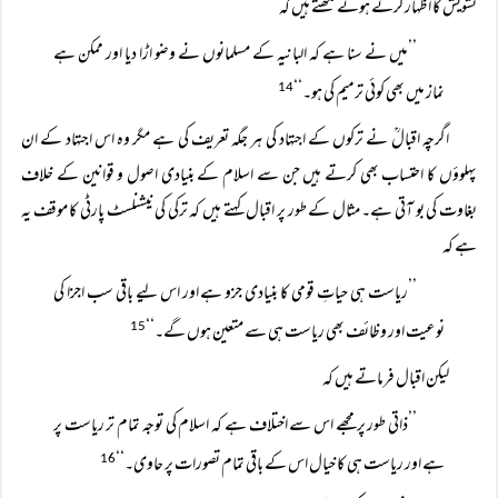
تشویش کا اظہار کرتے ہوئے لکھتے ہیں کہ
’’میں نے سنا ہے کہ البانیہ کے مسلمانوں نے وضو اڑا دیا اور ممکن ہے
نماز میں بھی کوئی ترمیم کی ہو۔‘‘
14
اگرچہ اقبالؒ نے ترکوں کے اجتہاد کی ہر جگہ تعریف کی ہے مگر وہ اس اجتہاد کے ان
پہلوؤں کا احتساب بھی کرتے ہیں جن سے اسلام کے بنیادی اصول و قوانین کے خلاف
بغاوت کی بو آتی ہے۔ مثال کے طور پر اقبال کہتے ہیں کہ ترکی کی نیشنلسٹ پارٹی کا موقف یہ
ہے کہ
’’ریاست ہی حیاتِ قومی کا بنیادی جزو ہے اور اس لیے باقی سب اجزا کی
نوعیت اور وظائف بھی ریاست ہی سے متعین ہوں گے۔‘‘
15
لیکن اقبال فرماتے ہیں کہ
’’ذاتی طور پر مجھے اس سے اختلاف ہے کہ اسلام کی توجہ تمام تر ریاست پر
ہے اور ریاست ہی کا خیال اس کے باقی تمام تصورات پر حاوی۔‘‘
16