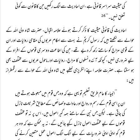
کی حیثیت سراسر قانونی ہے، ان احادیث سے الگ رکھیں جن کا قانون سے کوئی
تعلق نہیں۔‘‘
26
احادیث کی قانونی حیثیت کا ذکر کرتے ہوئے علامہ اقبال، حضرت شاہ ولی اللہ کے
حوالے سے لکھتے ہیں کہ رسول کریمؐ نے بہت سے احکام عربوں کی مقامی روایات اور ان
کے قومی مزاج کو سامنے رکھ کر دیے تھے، جن کی اطاعت دوسری قوموں کے افراد کے
لیے ضروری نہیں، کیونکہ آئندہ نسلوں کا مزاج، روایات اور ماحول عربوں سے مختلف بھی
ہو سکتا ہے۔ حضرت علامہ اپنے انگریزی خطبے میں شاہ ولی اللہ کے حوالے سے رقمطراز
ہیں:
’’انبیاء کا عام طریقِ تعلیم تو یہی ہے کہ وہ جس قوم میں مبعوث ہوتے ہیں
ان پر اسی قوم کے رسم و رواج اور عادات و خصائص کے مطابق شریعت نازل
کی جاتی ہے۔ لیکن جس نبی کے سامنے ہمہ گیر اصول ہیں، اس پر نہ تو مختلف
قوموں کے لیے مختلف اصول نازل کیے جائیں گے، نہ یہ ممکن ہے کہ وہ ہر
قوم کو اپنی اپنی ضروریات کے لیے الگ الگ اصولِ عمل متعین کرنے کی