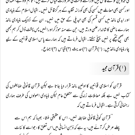
کی تدوینِ نو کے قائل ہیں اور اسے وقت کی ضرورت خیال کرتے ہیں، تاہم وہ بے اعتدالی
اور کسی بھی معاملے میں کسی کی بھی کورانہ تقلید کے ہرگز قائل نہیں۔ اقبال اسلام کے بنیادی
اور ابدی ماخذ میں کسی قسم کی بھی تبدیلی کے حق میں نہیں۔ ان کے نزدیک بنیادی ماخذ
ہمارے ماضی کا شاندار علمی ورثہ ہیں، جن سے منہ موڑ کر اور انہیں پسِ پشت ڈال کر ہم کبھی
بھی صحیح نتیجے پر نہیں پہنچ سکتے۔ اقبال فرماتے ہیں کہ ہمارے پاس اسلامی قوانین کے لیے
چار بنیادی ماخذ ہیں
۱) قرآن
۲) حدیث
۳) قیاس
۴) اجماع۔
(
(
(
: (
(۱) قرآن مجید
قرآن کو اسلامی قوانین کا اولین ماخذ قرار دیا جاتا ہے لیکن قرآن قانونی ضابطوں کی
کتاب نہیں ہے بلکہ معاملاتِ زندگی سے متعلق عام لیکن بنیادی اصولوں کی طرف ہماری
رہنمائی کرتی ہے۔ اقبال فرماتے ہیں کہ
’’قرآن کوئی قانونی ضابطہ نہیں، اس کا حقیقی منشا، جیسا کہ ہم اس سے
پہلے عرض کر آئے ہیں، یہ ہے کہ ذہنِ انسانی میں اس تعلق کا، جو اسے کائنات