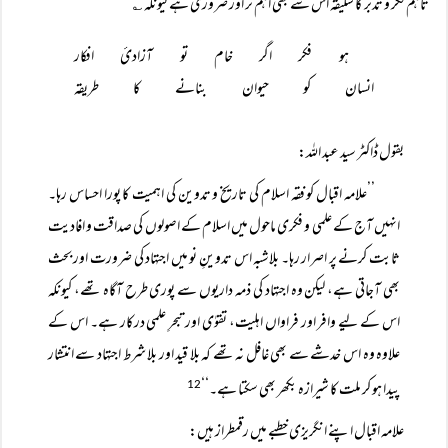
تاہم فکر و تدبر کا سلیقہ اس سے بھی اہم تر اور ضروری ہے کیونکہ ؎
ہو فکر اگر خام تو آزادیٔ افکار
انسان کو حیوان بنانے کا طریقہ
بقول ڈاکٹر سید عبد اللہ:
’’علامہ اقبال کو فقہ اسلام کی تاریخ و تدوین کی اہمیت کا پورا احساس رہا۔
انہیں آج کے علمی و فکری ماحول میں اسلام کے اصولوں کی صداقت و افادیت
ثابت کرنے پر اصرار رہا۔ بلاشبہ اس تدوینِ نو میں اجتہاد کی ضرورت اور بحث
بھی آجاتی ہے، لیکن وہ اجتہاد کی ذمہ داریوں سے پوری طرح آگاہ تھے، کیونکہ
اس کے لیے وافر اور فراواں اہلیت، تقوٰی اور تبحرِ علمی درکار ہے۔ اس کے
علاوہ وہ اس خدشے سے بھی غافل نہ تھے کہ بلا قید اور بلا شرط اجتہاد سے انتشار
پیدا ہو کر ملت کا شیرازہ بکھر بھی سکتا ہے۔‘‘
12
علامہ اقبال اپنے انگریزی خطبے میں رقمطراز ہیں: