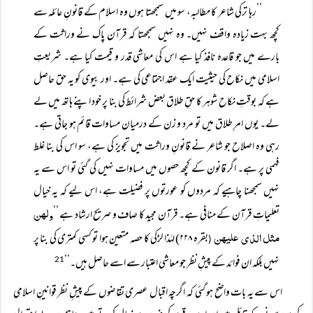
’’رہا ترکی شاعر کا مطالبہ، سو میں سمجھتا ہوں وہ اسلام کے قانونِ عائلہ سے
کچھ بہت زیادہ واقف نہیں۔ وہ نہیں سمجھتا کہ قرآن پاک نے وراثت کے
بارے میں جو قاعدہ نافذ کیا ہے اس کی معاشی قدر و قیمت کیا ہے۔ شریعتِ
اسلامی میں نکاح کی حیثیت ایک عقد اجتماعی کی ہے۔ اور بیوی کو یہ حق حاصل
ہے کہ بوقتِ نکاح شوہر کا حقِ طلاق بعض شرائط کی بنا پر خود اپنے ہاتھ میں لے
لے۔ یوں امرِ طلاق میں تو مرد و زن کے درمیان مساوات قائم ہو جاتی ہے۔
رہی وہ اصلاح جو شاعر نے قانونِ وراثت میں تجویز کی ہے، سو اس کی بنا غلط
فہمی پر ہے۔ اگر قانون کے کچھ حصوں میں مساوات نہیں کی گئی تو اس سے یہ
نہیں سمجھنا چاہیے کہ مردوں کو عورتوں پر فضیلت ہے، اس لیے کہ یہ خیال
ولھن
تعلیماتِ قرآن کے منافی ہے۔ قرآن مجید کا صاف و صریح ارشاد ہے ’’
مثل الذی علیھن
بقرہ ۲۲۸) لہٰذا لڑکی کا حصہ متعین ہوا تو کسی کمتری کی بنا پر
(
نہیں بلکہ ان فوائد کے پیشِ نظر جو معاشی اعتبار سے اسے حاصل ہیں۔‘‘
21
اس سے یہ بات واضح ہو گئی کہ اگرچہ اقبال عصری تقاضوں کے پیشِ نظر قوانینِ اسلامی