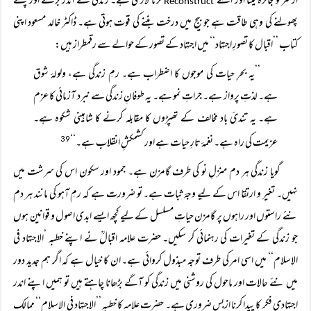
ازسرنو جائزہ لینا اور اسے
کرنا لازمی ہے۔ زندگی کے اندر بڑھنے اور پھلنے
Reconstruct
پھولنے کی وہی طاقت ہے جو بیج میں درخت بننے کی قوت ہوتی ہے۔ ڈاکٹر خالد مسعود اپنی
کتاب ’’اقبال کا تصورِ اجتہاد‘‘ میں اجتہاد کے تصور کے حوالے سے رقمطراز ہیں:
’’یہ بحرِ حیات کی موجوں کا اضطراب ہے۔ رمِ زندگی ہے، ولولۂ شوق
ہے۔ لذتِ پرواز ہے۔ جراتِ نمو ہے۔ یہ طوفانِ زندگی سے نبرد آزمائی کا عزم
ہے۔ یہ تندیٔ باد مخالف کے تھپڑوں کا مقابلہ کرنے کا شاہینی شکوہ ہے۔
عزیمت کی راہ ہے۔ نغمۂ تارِ حیات ہے اور کشمکشِ انقلاب ہے۔‘‘
39
گویا زندگی ہر دم منزلِ نو کی طرف گامزن ہے۔ جمود اور سکون اس کی سرشت میں
نہیں۔ تغیر و ارتقا اس کے لیے وجۂ ثبات ہے۔ تو ضرورت ہے کہ رمِ آہو کی مانند ہر دم
نئے راستوں اور راہوں پر گامزن حیاتِ مسلسل کے لیے کچھ ایسے ابدی اصول و قوانین ہوں
جو زندگی کے تغیرات کی رہنمائی کر سکیں۔ حضرت علامہ اقبالؒ نے اپنے خطبہ ’الاجتہاد فی
الاسلام‘‘ میں اسی امر کی طرف توجہ مبذول کروائی ہے۔ ان کا خیال ہے کہ اگر ہم جدید دور
میں نئے حالات اور ماحول کی روشنی میں زندگی کو آگے بڑھانا چاہتے ہیں تو ہمیں اپنے اندر
اجتہادی فکر کا پیدا کرنا ازبس ضروری ہے۔ حضرت علامہ کا خطبہ ’’الاجتہاد فی الاسلام‘‘ ممالک