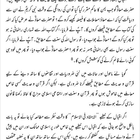
اقبال اجتہاد کے حوالے سے بات کرتے ہوئے ایک حدیث کا حوالہ بھی دیتے ہیں۔
حضرت معاذؓ کو جب یمن کا حاکم مقرر کیا گیا تو ان کی روانگی کے وقت نبی کریمؐ نے ان سے
دریافت کیا کہ اے معاذ! معاملات کا فیصلہ کیسے کرو گے؟ تو حضرت معاذؓ نے عرض کیا کہ اللہ
کی کتاب کے مطابق فیصلے کروں گا۔ آپؐ نے فرمایا، اگر کتاب اللہ سے تمہاری رہنمائی نہ ہو
تو پھر کیا کرو گے؟ معاذؓ نے جواب دیا، تو رسول اللہ کی سنت کے مطابق۔ آپؐ نے فرمایا، اگر
سنتِ رسول سے بھی رہنمائی میسر نہ ہو تو پھر؟ حضرت معاذؓ نے جواب دیا، تو پھر میں خود ہی
کوئی رائے قائم کرنے کی کوشش کروں گا۔
8
گویا نئے ماحول اور حالات میں نئی ضروریات اور تقاضوں کا ساتھ دینے کے لیے
قرآن و حدیث کے مطابق فیصلے کرنا ضروری ہے، لیکن اگر قرآن و حدیث کسی خاص
معاملے میں خاموش ہوں تو پھر قرآن و سنت اور اجتماعی اسلامی مزاج کا لحاظ رکھنا قانون
سازی کرتے ہوئے لازمی ہے۔
اگر اقبال کے خطبے ’’الاجتہاد فی الاسلام‘‘ کا دقتِ نظر سے مطالعہ کیا جائے تو یہ بات
بالکل واضح ہو جاتی ہے کہ اقبال اس خطبے میں خاص طور پر اسلامی ممالک اور ان میں پیش
آنے والے مسائل سے گفتگو کر رہے ہیں، لیکن اس کے ساتھ ساتھ ان کا یہ خطبہ مختلف