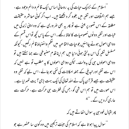
’’اسلام کے نزدیک حیات کی یہ روحانی اساس ایک قائم و دائم وجود ہے،
جسے ہم اختلاف اور تغیر میں جلوہ گر دیکھتے ہیں۔ اب اگر کوئی معاشرہ حقیقت
مطلقہ کے اس تصور پر مبنی ہے تو پھر یہ بھی ضروری ہے کہ وہ اپنی زندگی میں
ثبات اور تغیر دونوں خصوصیات کا لحاظ رکھے۔ اس کے پاس کچھ تو اس قسم کے
دوامی اصول ہونے چاہئیں جو حیاتِ اجتماعیہ میں نظم و انضباط قائم رکھیں، کیونکہ
مسلسل تغیر کی اس بدلتی ہوئی دنیا میں ہم اپنا قدم مضبوطی سے جما سکتے ہیں تو
دوامی اصولوں ہی کی بدولت۔ لیکن دوامی اصولوں کا یہ مطلب تو ہے نہیں کہ
اس سے تغیر اور تبدیلی کے جملہ امکانات کی نفی ہو جائے، اس لیے کہ تغیر وہ
حقیقت ہے جسے قرآن پاک نے اللہ تعالیٰ کی ایک بہت بڑی آیت ٹھہرایا ہے۔
اس صورت میں تو ہم اس شی کو، جس کی فطرت ہی حرکت ہے، حرکت سے
عاری کر دیں گے۔‘‘
4
پھر اقبال خود ہی یہ سوال اٹھاتے ہیں کہ
’’سوال پیدا ہوتا ہے کہ اسلام کی ہیئتِ ترکیبی میں وہ کون سا عنصر ہے جو