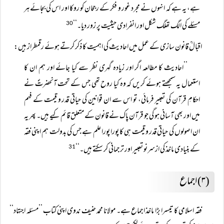
ہے، یہ ہے کہ انہوں نے مجرد غور و فکر کے رجحان کو روکا اور اس کی بجائے ہر
مسئلے کی الگ تھلگ شکل اور انفرادی حیثیت پر زور دیا۔‘‘
30
اقبالؒ قانون سازی کے عمل میں احادیث کی اہمیت کا ذکر کرتے ہوئے رقمطراز ہیں:
’’احادیث کا مطالعہ اگر اور زیادہ گہری نظر سے کیا جائے اور ہم ان کا
استعمال یہ سمجھتے ہوئے کریں کہ وہ کیا روح تھی جس کے تحت آنحضرتؐ نے
احکامِ قرآن کی تعبیر فرمائی، تو اس سے ان قوانین کی حیاتی قدر و قیمت کے فہم
میں اور بھی آسانی ہو گی جو قرآن پاک نے قانون کے متعلق قائم کیے ہیں۔ پھر یہ
ان اصولوں کی حیاتی قدر و قیمت ہی کا پورا پورا علم ہے جس کی بدولت ہم اپنی فقہ
کے بنیادی ماخذ کی ازسرنو تعبیر اور ترجمانی کر سکتے ہیں۔‘‘
31
(۳) اجماع
فقہ اسلامی کا تیسرا بڑا ماخذ اجماع ہے۔ مولانا محمد حنیف ندوی اپنی کتاب ’’مسئلہ اجتہاد‘‘