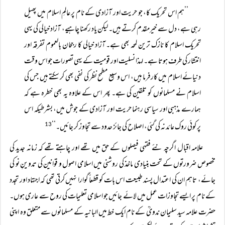
’’ہم اس تحریک کا، جو حریت اور آزادی کے نام پر عالمِ اسلام میں پھیل
رہی ہے، دل سے خیرمقدم کرتے ہیں۔ لیکن یاد رکھنا چاہیے، آزاد خیالی کی یہی
تحریک اسلام کا نازک ترین لمحہ بھی ہے۔ آزاد خیالی کا رجحان بالعموم تفرقہ اور
انتشار کی طرف ہوتا ہے۔ لہذا نسلیت اور قومیت کے یہی تصورات جو اس وقت
دنیائے اسلام میں کارفرما ہیں، اس وسیع مطمح نظر کی نفی بھی کر سکتے ہیں جس کی
اسلام نے مسلمانوں کو تلقین کی ہے۔ پھر اس کے علاوہ یہ بھی خطرہ ہے کہ
ہمارے مذہبی اور سیاسی رہنما حریت اور آزادی کے جوش میں، بشرطیکہ اس
پر کوئی روک عائد نہ کی گئی، اصلاح کی جائز حدود سے تجاوز کر جائیں۔‘‘
13
علامہ اقبال اگرچہ نئے فقہی فیصلوں کے حق میں تھے اور چاہتے تھے کہ زمانہ جدید کی
مخصوص ضرورتوں کے تحت بنیادی ماخذ کی روشنی میں اسلامی اصول و قوانین کی تدوینِ نو کی
جائے، تاہم ان کی اعتدال پسند طبیعت اس بات کو قطعاً گوارا نہیں کرتی تھی کہ اجتہاد اور تجدد
کے نام پر ایسے تجاوزات عمل میں لائے جائیں جو اسلامی تعلیمات کی روح سے عاری ہوں۔
حضرت علامہ سید سلیمان ندویؒ کے نام ایک خط میں البانیہ کے مسلمانوں سے متعلق وہ اپنی