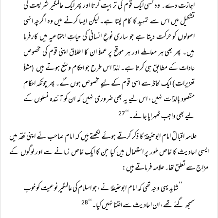
اجازت دے۔ وہ کسی ایک قوم کی تربیت کرتا اور پھر ایک عالمگیر شریعت کی
تشکیل میں اس سے تمہید کا کام لیتا ہے۔ لیکن ایسا کرنے میں وہ اگرچہ انہی
اصولوں کو حرکت دیتا ہے جو ساری نوعِ انسانی کی حیاتِ اجتماعیہ میں کارفرما
ہیں۔ پھر بھی ہر معاملے اور ہر موقع پر عملاً ان کا اطلاق اپنی قوم کی مخصوص
عادات کے مطابق ہی کرتا ہے۔ لہٰذا اس طرح جو احکام وضع ہوتے ہیں
مثلاً
(
تعزیرات) ایک لحاظ سے اسی قوم کے لیے مخصوص ہوں گے۔ پھر چونکہ احکام
مقصود بالذات نہیں، اس لیے یہ بھی ضروری نہیں کہ ان کو آئندہ نسلوں کے
لیے بھی واجب ٹھہرایا جائے۔‘‘
27
علامہ اقبالؒ امام ابوحنیفہؒ کا ذکر کرتے ہوئے لکھتے ہیں کہ امام صاحب نے اپنی فقہ میں
ایسی احادیث کا خاص طور پر استعمال ہیں کیا جن کا ایک خاص زمانے سے اور لوگوں کے
مزاج سے تعلق تھا۔ علامہ فرماتے ہیں:
’’شاید یہی وجہ تھی کہ امام ابوحنیفہؒ نے، جو اسلام کی عالمگیر نوعیت کو خوب
سمجھ گئے تھے، ان احادیث سے اعتنا نہیں کیا۔‘‘
28