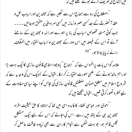
میں اجماع کی تعریف کرتے ہوئے لکھتے ہیں کہ
’’اصطلاح کی رو سے اجماع اس سے تعبیر ہے کہ مجتہدین اور اربابِ حل و
عقد آنحضرتؐ کے بعد کسی عصر و زمانہ میں کسی امرِ دینی پر متفق ہو جائیں ۔۔۔۔
جب کوئی مسئلہ مخصوص اسباب کی بنا پر ابھرے اور ائمہ و مجتہدین کے سامنے
آئے تو اس کے فیصلہ میں اس دور کے مجتہدین و اربابِ اختیار میں اختلافِ
رائے نہ پایا جاتا ہو۔‘‘
32
علامہ کو اس بات پر افسوس ہے کہ ’’اجماع‘‘ باوجود اسلامی قانون سازی کا ایک بہت بڑا
اور اہم ماخذ ہونے کے، علمی صورت اختیار نہ کر سکا۔ اقبال کے نزدیک اس کی وجہ یہ ہے کہ
شروع اسلام میں مطلق العنان سلطنتیں قانون سازی کی مجالس کو اپنے سیاسی مفادات کے
لیے خطرہ تصور کرتی تھیں۔ اقبال لکھتے ہیں کہ
’’اموی اور عباسی خلفاء کا فائدہ اسی میں تھا کہ اجتہاد کا حق بحیثیت افراد
مجتہدین ہی کے ہاتھ میں رہے، اس کی بجائے کہ اس کے لیے ایک مستقل
مجلس قائم ہو، جو بہت ممکن ہے انجام کار ان سے بھی زیادہ طاقت حاصل کر