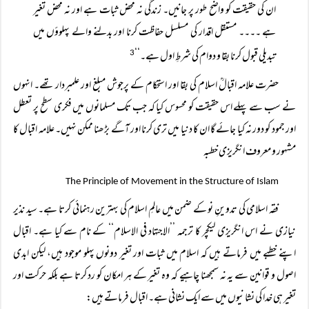
ان کی حقیقت کو واضح طور پر جانیں۔ زندگی نہ محض ثبات ہے اور نہ محض تغیر
ہے ۔۔۔۔ مستقل اقدار کی مسلسل حفاظت کرنا اور بدلنے والے پہلوؤں میں
تبدیلی قبول کرنا بقا و دوام کی شرطِ اول ہے۔‘‘
3
حضرت علامہ اقبالؒ اسلام کی بقا اور استحکام کے پرجوش مبلغ اور علمبردار تھے۔ انہوں
نے سب سے پہلے اس حقیقت کو محسوس کیا کہ جب تک مسلمانوں میں فکری سطح پر تعطل
اور جمود کو دور نہ کیا جائے گا ان کا دنیا میں تری کرنا اور آگے بڑھنا ممکن نہیں۔ علامہ اقبال کا
مشہور و معروف انگریزی خطبہ
The Principle of Movement in the Structure of Islam
فقہ اسلامی کی تدوینِ نو کے ضمن میں عالمِ اسلام کی بہترین رہنمائی کرتا ہے۔ سید نذیر
نیازی نے اس انگریزی لیکچر کا ترجمہ ’’الاجتہاد فی الاسلام‘‘ کے نام سے کیا ہے۔ اقبال
اپنے خطبے میں فرماتے ہیں کہ اسلام میں ثبات اور تغیر دونوں پہلو موجود ہیں، لیکن ابدی
اصول و قوانین سے یہ نہ سمجھنا چاہیے کہ وہ تغیر کے ہر امکان کو رد کرتا ہے بلکہ حرکت اور
تغیر ہی خدا کی نشانیوں میں سے ایک نشانی ہے۔ اقبال فرماتے ہیں: