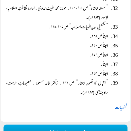
’’مسئلہ اجتہاد‘‘ ص ۱۰۱، ۱۰۲ ۔ مولانا محمد حنیف ندوی ۔ ادارہ ثقافتِ اسلامیہ،
لاہور
۱۹۸۳ء)۔
(
’’تشکیلِ جدید الٰہیاتِ اسلامیہ‘‘ ص ۲۶۷، ۲۶۸۔
ایضاً ص ۲۶۸۔
ایضاً ص ۲۷۰۔
ایضاً ص ۲۷۱۔
ایضاً۔
ایضاً ص ۲۷۴۔
’’اقبال کا تصورِ اجتہاد‘‘ ص ۲۳۶ ۔ ڈاکٹر خالد مسعود ۔ مطبوعاتِ حرمت،
راولپنڈی
۱۹۸۵ء)۔
(
شخصیات