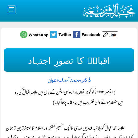
اقبالؒ کا تصورِ اجتہاد
ڈاکٹر محمد آصف اعوان
(۹ نومبر ۱۹۹۳ء کو گوجرانوالہ بار ایسوسی ایشن کے ہال میں علامہ اقبالؒ کی یاد
میں منعقد ہونے والی تقریب میں یہ مقالہ پڑھا گیا۔)
علامہ محمد اقبالؒ کو بلاشبہ بیسویں صدی کا ایک عظیم مفکر اور اسلام کا ممتاز ترین ترجمان