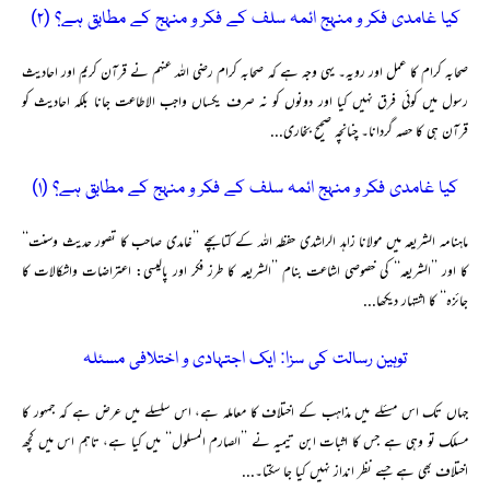
کیا غامدی فکر و منہج ائمہ سلف کے فکر و منہج کے مطابق ہے؟ (۲)
صحابہ کرام کا عمل اور رویہ۔ یہی وجہ ہے کہ صحابہ کرام رضی اللہ عنہم نے قرآن کریم اور احادیث
رسول میں کوئی فرق نہیں کیا اور دونوں کو نہ صرف یکساں واجب الاطاعت جانا بلکہ احادیث کو
قرآن ہی کا حصہ گردانا۔ چنانچہ صحیح بخاری...
کیا غامدی فکر و منہج ائمہ سلف کے فکر و منہج کے مطابق ہے؟ (۱)
ماہنامہ الشریعہ میں مولانا زاہد الراشدی حفظہ اللہ کے کتابچے ’’غامدی صاحب کا تصور حدیث وسنت‘‘
کا اور ’’الشریعہ‘‘ کی خصوصی اشاعت بنام ’’الشریعہ کا طرز فکر اور پالیسی: اعتراضات واشکالات کا
جائزہ‘‘ کا اشتہار دیکھا...
توہین رسالت کی سزا: ایک اجتہادی و اختلافی مسئلہ
جہاں تک اس مسئلے میں مذاہب کے اختلاف کا معاملہ ہے، اس سلسلے میں عرض ہے کہ جمہور کا
مسلک تو وہی ہے جس کا اثبات ابن تیمیہ نے ’’الصارم المسلول‘‘ میں کیا ہے، تاہم اس میں کچھ
اختلاف بھی ہے جسے نظر انداز نہیں کیا جا سکتا۔...