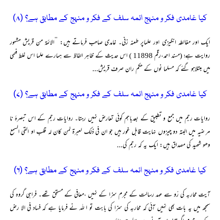
کیا غامدی فکر و منہج ائمہ سلف کے فکر و منہج کے مطابق ہے؟ (۸)
ایک اور مغالطہ انگیزی اور علماپر طعنہ زنی۔ غامدی صاحب فرماتے ہیں: ’’الائمۃ من قریش مشہور
روایت ہے؛ (مسند احمد،رقم 11898 ) اس حدیث کے ظاہر الفاظ سے ہمارے علما اس غلط فہمی
میں مبتلاہو گئے کہ مسلما نوں کے حکم ران صرف قریش...
کیا غامدی فکر و منہج ائمہ سلف کے فکر و منہج کے مطابق ہے؟ (۷)
روایات رجم میں جمع و تطبیق کے بعدباہم کوئی تعارض نہیں رہتا۔ روایات رجم کے اس تبصرۂ نا
مر ضیہ میں البتہ دو چیزوں نہایت قابل غور ہیں جو ان فی ذلک لعبرۃ لمن کان لہ قلب او القی السمع
وھو شھید کی مصداق ہیں: ایک یہ کہ رجم کی...
کیا غامدی فکر و منہج ائمہ سلف کے فکر و منہج کے مطابق ہے؟ (۶)
آیت محاربہ کی رْو سے عہد رسالت کے مجرم سزا کے نہیں ،معافی کے مستحق تھے۔ فراہی گروہ کی
سمجھ میں یہ بات بھی نہیں آئی کہ محاربہ کی سزا کی بابت تو ا للہ نے فرمایا ہے کہ فساد فی الا رض