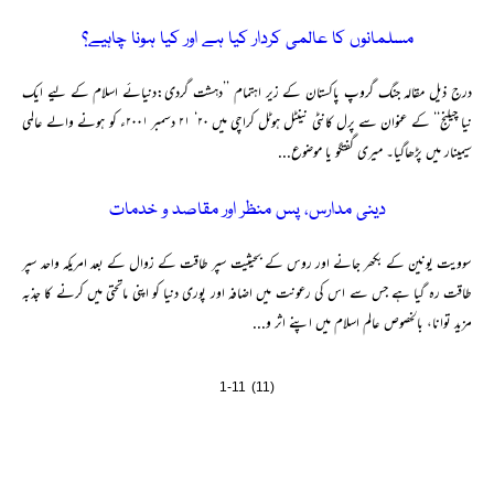
مسلمانوں کا عالمی کردار کیا ہے اور کیا ہونا چاہیے؟
درج ذیل مقالہ جنگ گروپ پاکستان کے زیر اہتمام ’’دہشت گردی:دنیائے اسلام کے لیے ایک
نیا چیلنج‘‘ کے عنوان سے پرل کانٹی نینٹل ہوٹل کراچی میں ۲۰‘ ۲۱ دسمبر ۲۰۰۱ء کو ہونے والے عالمی
سیمینار میں پڑھاگیا۔ میری گفتگو یا موضوع...
دینی مدارس، پس منظر اور مقاصد و خدمات
سوویت یونین کے بکھر جانے اور روس کے بحیثیت سپر طاقت کے زوال کے بعد امریکہ واحد سپر
طاقت رہ گیا ہے جس سے اس کی رعونت میں اضافہ اور پوری دنیا کو اپنی ماتحتی میں کرنے کا جذبہ
مزید توانا، بالخصوص عالم اسلام میں اپنے اثر و...
1-11 (11)