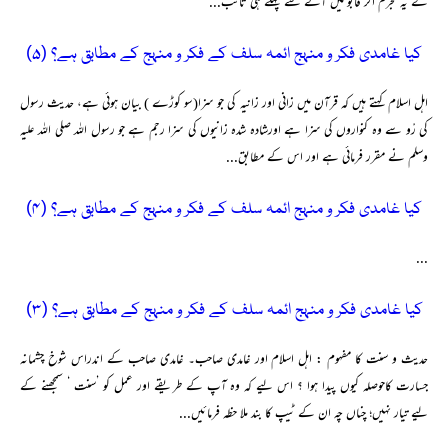
کے یہ مجرم اگر قابو میں آنے سے پہلے ہی تائب...
کیا غامدی فکر و منہج ائمہ سلف کے فکر و منہج کے مطابق ہے؟ (۵)
اہل اسلام کہتے ہیں کہ قرآن میں زانی اور زانیہ کی جو سزا(سو کوڑے ) بیان ہوئی ہے، حدیث رسول
کی رْو سے وہ کنواروں کی سزا ہے اورشادہ شدہ زانیوں کی سزا رجم ہے جو رسول اللہ صلی اللہ علیہ
وسلم نے مقرر فرمائی ہے اور اس کے مطابق...
کیا غامدی فکر و منہج ائمہ سلف کے فکر و منہج کے مطابق ہے؟ (۴)
...
کیا غامدی فکر و منہج ائمہ سلف کے فکر و منہج کے مطابق ہے؟ (۳)
حدیث و سنت کا مفہوم : اہل اسلام اور غامدی صاحب۔ غامدی صاحب کے اندراس شوخ چشمانہ
جسارت کاحوصلہ کیوں پیدا ہوا ؟ اس لیے کہ وہ آپ کے طریقے اور عمل کو ’سنت ‘ سمجھنے کے
لیے تیار نہیں؛ چناں چہ ان کے ٹیپ کا بند ملا حظہ فرمائیں...