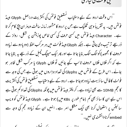
نستعلیق فونٹ کی تیاری
’’اس وقت اردو کے لیے دستیاب نستعلیق فونٹس کی اکثریت دراصل
بیسڈ
Glyph
فونٹس ہیں۔ یہ تقریباً‌ وہی تکنیک ہے جس پر اردو کا مشہور زمانہ سافٹ ویئر ان پیج کام کرتا
ہے۔
بیسڈ فونٹس میں کسی حرف کی کسی خاص پوزیشن پر شکل، رولز کے
Character
ذریعے ترتیب دی جاتی ہے۔ جبکہ
بیسڈ فونٹ میں ہر مرکب لفظ
دو یا دو سے زیادہ
(
Glyph
حروف کا مجموعہ) کو الگ الگ بنایا جاتا ہے اور پھر ایک میپنگ ٹیبل کے ذریعے یہ بتایا جاتا
ہے کہ اگر فلاں فلاں حروف ٹائپ کیے جائیں تو فلاں
یا مرکب شکل ظاہر ہو
Glyph
جائے۔ اس طرح کے فونٹس میں
کی تعداد ہزاروں میں ہوتی ہے جس کی وجہ سے
Glyphs
فونٹ کا فائل سائز بہت زیادہ ہو جاتا ہے۔ اردو کے لیے دستیاب نستعلیق فونٹس کی اکثریت
کا حجم
سے بھی زیادہ ہے۔ کریکٹر بیسڈ فونٹس میں چونکہ
کی تعداد کم ہوتی ہے
Glyphs
10MB
اس لیے ان کا سائز بھی کم
عام طور پر
میں) ہوتا ہے۔
بیسڈ فونٹس کو ویب
Glyph
KBs
(
سائیٹس پر استعمال کرنا بھی ایک مشکل امر ہے۔ انہیں ان کے زیادہ حجم کی وجہ سے
کرنا دانشمندی نہیں۔‘‘
embed