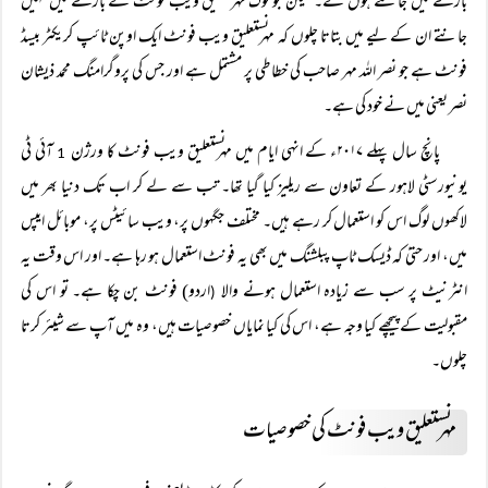
بارے میں جانتے ہوں گے۔ لیکن جو لوگ مہر نستعلیق ویب فونٹ کے بارے میں نہیں
جانتے ان کے لیے میں بتاتا چلوں کہ مہر نستعلیق ویب فونٹ ایک اوپن ٹائپ کریکٹر بیسڈ
فونٹ ہے جو نصر اللہ مہر صاحب کی خطاطی پر مشتمل ہے اور جس کی پروگرامنگ محمد ذیشان
نصر یعنی میں نے خود کی ہے۔
پانچ سال پہلے ۲۰۱۷ء کے انہی ایام میں مہر نستعلیق ویب فونٹ کا ورژن
آئی ٹی
1
یونیورسٹی لاہور کے تعاون سے ریلیز کیا گیا تھا۔ تب سے لے کر اب تک دنیا بھر میں
لاکھوں لوگ اس کو استعمال کر رہے ہیں۔ مختلف جگہوں پر، ویب سائیٹس پر، موبائل ایپس
میں، اور حتیٰ کہ ڈیسک ٹاپ پبلشنگ میں بھی یہ فونٹ استعمال ہو رہا ہے۔ اور اس وقت یہ
انٹرنیٹ پر سب سے زیادہ استعمال ہونے والا
اردو) فونٹ بن چکا ہے۔ تو اس کی
(
مقبولیت کے پیچھے کیا وجہ ہے، اس کی کیا نمایاں خصوصیات ہیں، وہ میں آپ سے شیئر کرتا
چلوں۔
مہر نستعلیق ویب فونٹ کی خصوصیات