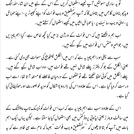
تو یہ ساری سہولتیں آپ کیسے استعمال کریں گے اس کے لیے میں ان شاء اللہ الگ
ویڈیو بناؤں گا جس میں بتاؤں گا کہ آپ مہر نستعلیق ویب فونٹ کو اپنے کمپیوٹر پر، اپنے موبائل
پر، اپنی ویب سائیٹ پر ، یا موبائل ایپس میں کیسے استعمال کر سکتے ہیں۔
اب ہم دیکھتے ہیں کہ اس فونٹ کے ورژن
میں کیا کچھ خاص ہے، کیا اہم چیزیں
2
ہیں، جو امپرومنٹس اس فونٹ میں کیے گئے ہیں۔
سب سے پہلی اور اہم چیز یہ ہے کہ اس میں انگلش لینگویج کی سہولت بھی دی گئی ہے۔
یعنی انگلش کے جو کریکٹرز پہلے شامل نہیں تھے فونٹ میں، وہ اب شامل کیے گئے ہیں۔
پہلے انگلش میں کوئی لفظ لکھتے تھے تو لفظوں کے درمیان فاصلے کا مسئلہ آتا تھا، اسے اب
درست کر دیا گیا ہے۔ اس کے علاوہ اس کی
اردو) اشکال کو مزید خوبصورت اور موڈیفائی کیا
(
گیا ہے۔
اس کے علاوہ سب سے اہم چیز یہ ہے کہ اب اس فونٹ کو ڈیسک ٹاپ پبلشنگ کے
مین سافٹ ویئرز یعنی ایڈوبی پروڈکٹس میں بھی استعمال کیاجا سکتا ہے۔ لیکن یہاں ایک اہم
بات میں آپ کو بتاتا چلوں کہ ’’مہر نستعلیق ویب فونٹ‘‘ جیسا کہ نام سے ہی ظاہر ہے کہ یہ