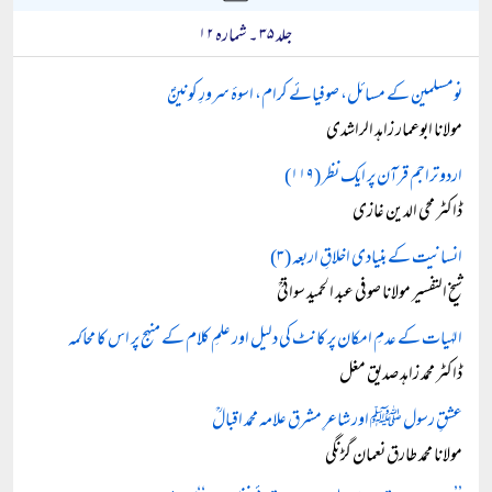
جلد ۳۵ ۔ شمارہ ۱۲
نومسلمین کے مسائل، صوفیائے کرام، اسوۂ سرورِ کونینؐ
مولانا ابوعمار زاہد الراشدی
اردو تراجم قرآن پر ایک نظر (۱۱۹)
ڈاکٹر محی الدین غازی
انسانیت کے بنیادی اخلاقِ اربعہ (۳)
شیخ التفسیر مولانا صوفی عبد الحمید سواتیؒ
الہٰیات کے عدمِ امکان پر کانٹ کی دلیل اور علمِ کلام کے منہج پر اس کا محاکمہ
ڈاکٹر محمد زاہد صدیق مغل
عشقِ رسول ﷺ اور شاعرِ مشرق علامہ محمد اقبالؒ
مولانا محمد طارق نعمان گڑنگی