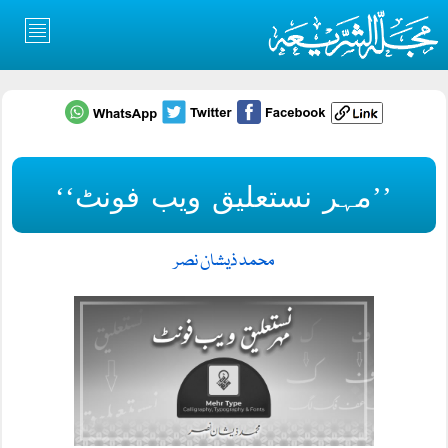
’’مہر نستعلیق ویب فونٹ‘‘
محمد ذیشان نصر