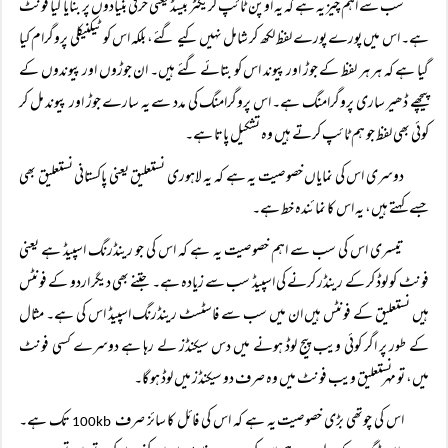
سب سے اہم چیز یہ ہے کہ یہ اوپن ٹائپ کریکٹر بیسڈ یعنی حرفی بنیادوں پر بنایا گیا فونٹ
ہے۔ اس میں پورے پورے لفظ لکھ کر شامل نہیں کیے گئے، بلکہ اس کو ٹیکنیکلی پروگرام کیا
گیا ہے کہ ہر ہر لفظ کے جوڑ اور پیوند اس کو بتائے گئے ہیں۔ ان جوڑوں اور پیوندوں کے
پیچھے ڈھیر ساری پروگرامنگ ہے۔ اس پروگرامنگ کی مدد سے یہ سارے جوڑ اور پیوند مل کر
کوئی بھی لفظ جو ہم ٹائپ کرتے ہیں وہ تشکیل پاتا ہے۔
دوسری اس کی نمایاں خصوصیت یہ ہے کہ یہ لاہوری نستعلیق یعنی پاکستانی نستعلیق بھی
جسے کہتے ہیں، یہ اس کا نمائندہ خط ہے۔
تیسری اس کی سب سے اہم خصوصیت یہ ہے کہ اس کی جو رینڈرنگ اسپیڈ ہے یعنی
فونٹ کو لوڈ کر کے رینڈر کرنے کی اسپیڈ سب سے زیادہ ہے۔ جتنے بھی دیگر اردو کے فونٹس
ہیں نستعلیق کے فونٹس ہیں ان میں سب سے فاسٹسٹ رینڈرنگ اسپیڈ اس کی ہے۔ مثال
کے طور پر اگر کوئی ویب پیج لوڈ ہونے میں دس سیکنڈز لے رہا ہے دوسرے کسی فونٹ
میں، تو مہر نستعلیق ویب فونٹ میں وہ صرف دو سیکنڈز میں لوڈ ہو گا۔
اس کی چوتھی بڑی خصوصیت یہ ہے کہ اس کی فائل کا سائز صرف
تک ہے۔
100kb