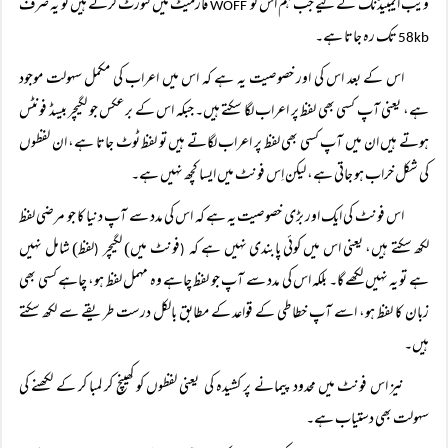
ویب ایمبیڈنگ کے لیے جب ہم اس کو
فارمیٹ میں کنورٹ کرتے ہیں تو یہ صرف
WOFF
تک رہ جاتا ہے۔
58kb
اس کے بعد اس کی اور خصوصیت یہ ہے کہ اس میں اعراب کی مکمل سہولت موجود
ہے، یعنی آپ کسی بھی لفظ پر اعراب لگا سکتے ہیں۔ جبکہ اس کے برعکس جو لگیچر بیسڈ فونٹس
ہوتے ہیں ان میں آپ کسی بھی لفظ پر اعراب لگاتے ہیں تو لفظ ٹوٹ جاتا ہے، ان لفظوں
کی شکل خراب ہو جاتی ہے، لیکن اِس فونٹ میں ایسا کچھ نہیں ہے۔
اس فونٹ کی ایک اور بڑی خصوصیت یہ ہے کہ اس کی مدد سے آپ دنیا کا جو مرضی لفظ
لکھ سکتے ہیں، یعنی اس میں کوئی پابندی نہیں ہے کہ
فونٹ میں) لگیچر
لفظ) شامل نہیں
(
(
ہے تو یہ نہیں لکھے گا۔ بلکہ اس کی مدد سے آپ جو لفظ چاہے وہ مہمل لفظ ہو، چاہے کسی بھی
زبان کا لفظ ہو، اسے آپ خطاطی کے قواعد کے مطابق بالکل درست طریقے سے لکھ سکتے
ہیں۔
نیز اس فونٹ میں محدود پیمانے پر کشیدہ کی یعنی لفظوں کو کھینچ کر لمبا کر کے لکھنے کی
سہولت بھی دستیاب ہے۔