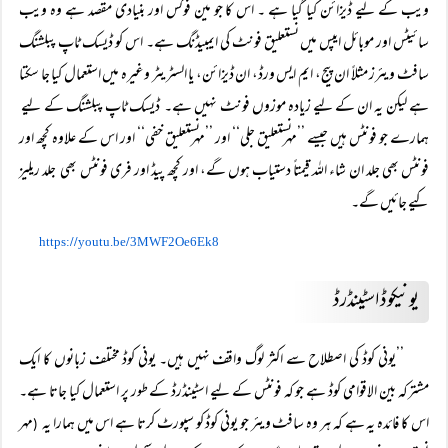
ویب کے لیے ڈیزائن کیا گیا ہے ۔ اس کا جو مین فوکس اور بنیادی مقصد ہے وہ ویب
سائیٹس اور موبائل ایپس میں نستعلیق فونٹ کی ایمبیڈنگ ہے۔ اس کو ڈیسک ٹاپ پبلشنگ
سافٹ ویئرز مثلاً‌ ان پیج، ایم ایس ورڈ، ان ڈیزائن، یا السٹریٹر وغیرہ میں استعمال کیا جا سکتا
ہے لیکن یہ ان کے لیے زیادہ موزوں فونٹ نہیں ہے۔ ڈیسک ٹاپ پبلشنگ کے لیے
ہمارے جو فونٹس ہیں جیسے ’’مہر نستعلیق جلی‘‘ اور ’’مہر نستعلیق خفی‘‘ اور اس کے علاوہ کچھ اور
فونٹس بھی جلد ان شاء اللہ قیمتاً‌ دستیاب ہوں گے، اور کچھ پیڈ اور فری فونٹس بھی جلد ریلیز
کیے جائیں گے۔
//
/
https:
youtu.be
3MWF2Oe6Ek8
یونیکوڈ اسٹینڈرڈ
’’یونی کوڈ کی اصطلاح سے اکثر لوگ واقف نہیں ہیں۔ یونی کوڈ مختلف زبانوں کا ایک
مشترکہ بین الاقوامی کوڈ ہے جو کہ فونٹس کے لیے اسٹینڈرڈ کے طور پر استعمال کیا جاتا ہے۔
اس کا فائدہ یہ ہے کہ ہر وہ سافٹ ویئر جو یونی کوڈ کو سپورٹ کرتا ہے اس میں ہمارا یہ
مہر
(