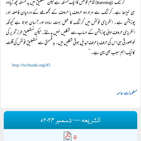
’’کرننگ
تمام فونٹس کا ایک مسئلہ ہے لیکن نستعلیق میں یہ مسئلہ کچھ زیادہ
(Kerning)
ہی ٹیڑھا ہے۔ کرننگ سے مراد دو حروف یا حروف کے مجموعے کے درمیان فاصلہ اور
پوزیشن ہے۔ انگریزی فونٹس میں کرننگ کا عمل بہت سادہ اور آسان ہوتا ہے کیونکہ
انگریزی حروف اپنی پوزیشن کے حساب سے شکلیں نہیں بدلتے۔ لیکن نستعلیق طرز تحریر کی
خوبصورتی ہی اس کی حرف با حرف تبدیل ہوتی شکلیں ہیں۔ بدقسمتی سے نستعلیق فونٹس کی قلت
کا ایک اہم سبب بھی یہی ہے۔‘‘
//
/
http:
techurdu.org
45
معلوماتِ عامہ
الشریعہ — دسمبر ۲۰۲۴ء