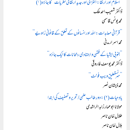
’’اسلام اور ارتقا: الغزالی اور جدید ارتقائی نظریات‘‘ کا جائزہ (۱)
ڈاکٹر شعیب احمد ملک
محمد یونس قاسمی
’’قرآنی معاہدات: اللہ اور انسانوں کے تعلق کے قانونی زاویے‘‘
محمد اسرار مدنی
’’جنوبی ایشیا کے فقہی و اجتہادی رجحانات کا ایک جائزہ‘‘
ڈاکٹر محمد یوسف فاروقی
’’مہر نستعلیق ویب فونٹ‘‘
محمد ذیشان نصر
یادِ حیات (۲) : دورِ طالب علمی / تحریر و تصنیف کی ابتدا
مولانا ابوعمار زاہد الراشدی
طلال خان ناصر
ہلال خان ناصر