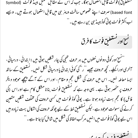
نستعلیق) فونٹ قابل استعمال ہوگا۔ جب کہ اس کے مقابل سمبل بیسڈ فونٹ
(Symbol
صرف اپنے مخصوص سافٹ ویئر ہی میں قابل استعمال ہوتے ہیں۔ ویسے
based font)
اب اکثر فونٹ یونی کوڈ بیسڈ ہی بن رہے ہیں۔‘‘
نسخ اور نستعلیق فونٹ کا فرق
’’نسخ اور کوفی دونوں خطوں میں ہر حرف تہجی کی چار شکلیں ہوتی ہیں: ابتدائی، درمیانی،
آخری اور اکیلے۔ کچھ حروف جیسے ’’ر‘‘ کی کوئی ابتدائی یا درمیانی شکل نہیں۔ نستعلیق کے ساتھ
ایسا معاملہ نہیں۔ اس میں حرف کی شکل حجم و مقام، اور اس کے آگے پیچھے موجود دیگر
حروف پر منحصر ہوتی ہے۔ یہی وجہ ہے کہ نستعلیق فونٹ بنانا مشکل کام ہے اور اس
کی
(
فائل) کا حجم بہت زیادہ ہوتا ہے۔ یونی کوڈ فونٹ میں کسی حروف کی مختلف شکلیں متعین
کرنے کی سہولت موجود ہے، لیکن نستعلیق خط کے لیے چونکہ حروف کی اشکال بہت زیادہ ہیں
اس لیے یونی کوڈ فونٹ میں انہیں مرکب الفاظ کی شکل میں شامل کیا جاتا ہے۔‘‘