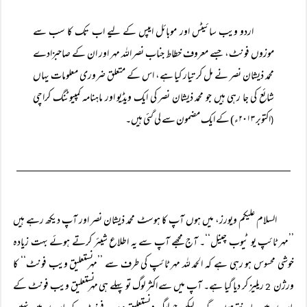
اردو ویب سائیٹس اور موبائل ایپس کے لیے اب تک کا سب سے
موزوں فونٹ، جسے معروف خطاط جناب نصر اللہ مہر اور ان کے صاحبزادے
محمد ذیشان نصر نے مل کر تیار کیا ہے، اس کے متعلق ضروری معلومات یہاں
شائع کی جا رہی ہیں جو محمد ذیشان نصر کی ایک ویڈیو اور ماہنامہ کمپیوٹنگ کراچی
اکتوبر ۲۰۱۳ء) کے ایک مضمون سے لی گئی ہیں۔
(
السلام علیکم ویورز، میں ہوں آپ کا ہوسٹ محمد ذیشان نصر اور آپ دیکھ رہے ہیں
’’مہر ٹائپ یو ٹیوب چینل‘‘۔ آج مجھے آپ سے یہ اطلاع شیئر کرتے ہوئے بہت زیادہ
خوشی محسوس ہو رہی ہے کہ الحمد للہ مہر ٹائپ کی طرف سے ’’مہر نستعلیق ویب فونٹ‘‘ کا
ورژن
ریلیز کر دیا گیا ہے۔ آپ میں سے اکثر لوگ تو پہلے ہی مہر نستعلیق ویب فونٹ کے
2