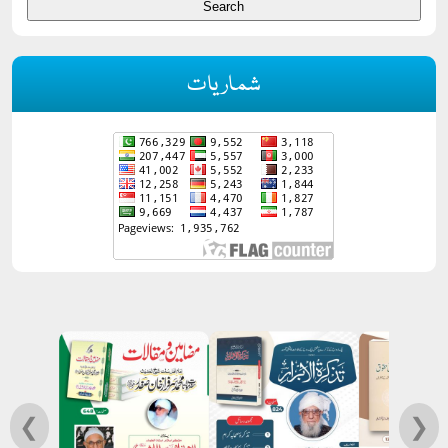
شماریات
❮
❯