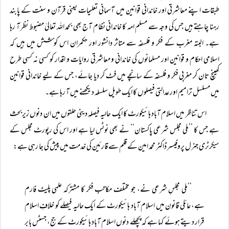
طبقات اپنے معاشرتی اور خاندانی قوانین میں آسمانی تعلیمات یعنی قرآن و سنت کے پابند
رہنا چاہتے ہیں جس کی وجہ سے مسلم امہ کا خاندانی نظام آج بھی بحمد اللہ تعالیٰ مضبوط نظر آ رہا
ہے۔ البتہ مغرب کے فکر و فلسفہ سے متاثر دانشور اور حکمران اس کوشش میں ہیں کہ
اسلامی احکام و قوانین اور مسلمانوں کی خاندانی و معاشرتی روایات و اقدار کو کسی نہ کسی طرح
کھینچ تان کر مغربی فکر و فلسفہ کے سانچے میں فٹ کر دیا جائے، جس کے لیے خاندانی قوانین
میں مسلسل ترامیم اور عدالتی فیصلوں کا ایک طویل سلسلہ دیکھنے میں آ رہا ہے۔
اس تناظر میں اسلام آباد ہائیکورٹ کا ایک حالیہ فیصلہ دینی حلقوں میں ان دنوں زیربحث
ہے جس کا ’’ملی مجلس شرعی پاکستان‘‘ نے بھی نوٹس لیا ہے اور اس کی رپورٹ مجلس کے
سیکرٹری جنرل پروفیسر ڈاکٹر محمد امین کے قلم سے قارئین کی خدمت میں پیش کی جا رہی ہے:
’’ملی مجلسِ شرعی نے، جو مختلف مکاتب فکر کا مشترکہ علمی پلیٹ فارم
ہے، عائلی قانون میں اسلام آباد ہائیکورٹ کے ایک حالیہ فیصلے کو خلافِ اسلام
قرار دیتے ہوئے کہا ہے کہ پچھلے دنوں اسلام آباد ہائیکورٹ کے جج، جسٹس بابر