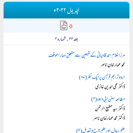
اپریل ۲۰۲۲ء
جلد ۳۳ ۔ شمارہ ۴
مرزا غلام احمد قادیانی کے متبعین سے متعلق ہمارا موقف
محمد عمار خان ناصر
اردو تراجم قرآن پر ایک نظر (۸۷)
ڈاکٹر محی الدین غازی
مطالعہ سنن ابی داود (۴)
ڈاکٹر سید مطیع الرحمٰن
ڈاکٹر محمد عمار خان ناصر
علمِ رجال اور علمِ جرح و تعدیل (۹)