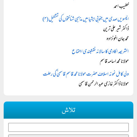
خطیب احمد
انیسویں صدی میں جنوبی ایشیا میں مذہبی شناختوں کی تشکیل (۴)
ڈاکٹر شیر علی ترین
محمد جان اخونزادہ
الشریعہ اکادمی کا سالانہ نقشبندی اجتماع
مولانا محمد اسامہ قاسم
ولی کامل نمونہ اسلاف حضرت مولانا محمد قاسم قاسمی ؒکی رحلت
مولانا ڈاکٹر غازی عبد الرحمن قاسمی
تلاش