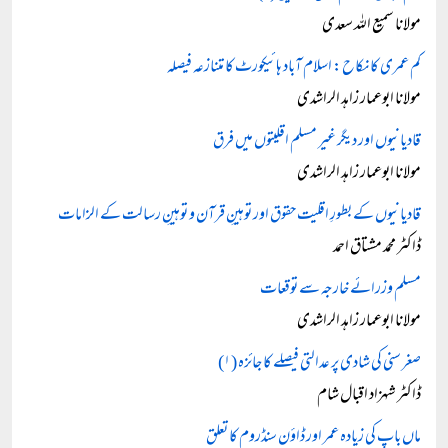
مولانا سمیع اللہ سعدی
کم عمری کا نکاح: اسلام آباد ہائیکورٹ کا متنازعہ فیصلہ
مولانا ابوعمار زاہد الراشدی
قادیانیوں اور دیگر غیر مسلم اقلیتوں میں فرق
مولانا ابوعمار زاہد الراشدی
قادیانیوں کے بطورِ اقلیت حقوق اور توہینِ قرآن و توہینِ رسالت کے الزامات
ڈاکٹر محمد مشتاق احمد
مسلم وزرائے خارجہ سے توقعات
مولانا ابوعمار زاہد الراشدی
صغر سنی کی شادی پر عدالتی فیصلے کا جائزہ (۱)
ڈاکٹر شہزاد اقبال شام
ماں باپ کی زیادہ عمر اور ڈاؤن سنڈروم کا تعلق