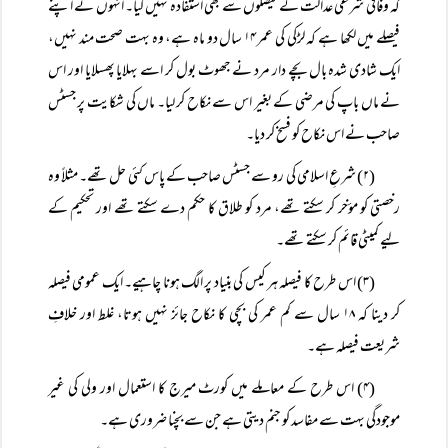
کہ وفاقی شرعی عدالت کے فیصلوں سے بھی استفادہ نہیں کیا۔ انہوں نے اپنے
فیصلے میں لکھا ہے کہ لڑکی کی عمر ۱۴ سال دو ماہ ہے، وہ بہت صحت مند نہیں،
ایک شادی شدہ بال بچے دار مرد نے جھوٹ بول کر اسے بہلایا پھسلایا اور اس
نے ماں باپ کی مرضی کے بغیر اس سے نکاح کر لیا۔ ماں کی شکایت پر جسٹس
صاحب نے اس نکاح کو فسخ کر دیا۔
(۲) شرعِ اسلامی کی رو سے جسٹس صاحب کے پاس کئی حل تھے۔ مثلاً وہ
رخصتی کو مؤخر کر سکتے تھے، مرد کو طلاق کا حکم دے سکتے تھے اور تحکیم کے
لیے کمیٹی قائم کر سکتے تھے۔
(۳) اس طرح کا فیصلہ ہر کیس کی بنیاد پر الگ ہونا چاہیے۔ ایک عمومی فیصلہ
کر دینا کہ ۱۸ سال سے کم عمر کی بچی کا نکاح جائز نہیں ہوتا، غلط اور خلافِ
شریعت فیصلہ ہے۔
(۴) اس طرح کے معاملے میں کورٹ میرج کا استعمال اور ولی کی غیر
موجودگی بہت سے مفاسد کو جنم دیتی ہے جن سے بچنا ضروری ہے۔