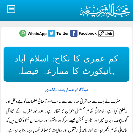
کم عمری کا نکاح: اسلام آباد
ہائیکورٹ کا متنازعہ فیصلہ
مولانا ابوعمار زاہد الراشدی
مغرب نے جب سے معاشرتی معاملات سے مذہب اور آسمانی تعلیمات کو بے دخل اور
لاتعلق کیا ہے، خاندانی نظام مسلسل بحران کا شکار ہے۔ اور خود مغرب کے میخائل
گورباچوف، جان میجر اور ہیلری کلنٹن جیسے سرکردہ دانشور اور سیاستدان شکوہ کناں ہیں کہ
خاندانی نظام بکھر رہا ہے اور خاندانی رشتوں اور روایات کا معاملہ قصہ پارینہ بنتا جا رہا ہے۔