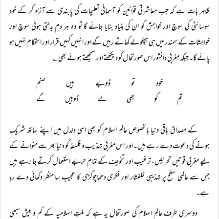
ظاہر بات ہے کہ جب معاشرتی قوانین کو آسمانی تعلیمات کی پابندی سے آزاد کر کے خود
سوسائٹی کی سوچ اور خواہش کو ان کی بنیاد بنایا جائے گا تو وہ ہر دم بدلتی ہوئی سوچ اور
خواہشات کے سمندر میں ہی ہچکولے کھاتے رہیں گے اور انہیں کہیں قرار اور استحکام نہیں ہو
پائے گا۔ جبکہ مغربی دانشور اس صورتحال کو دیکھتے اور سمجھتے ہوئے بھی ؎
خود تو ڈوبے ہیں صنم
تم کو بھی لے ڈوبیں گے
کے مصداق باقی دنیا بالخصوص عالمِ اسلام کو بھی اسی دلدل میں اپنے ساتھ شریک
ہونے کی دعوت دے رہے ہیں۔ اور اس مغربی تہذیب و فلسفہ کو دنیا بھر سے منوانے کے
لیے مغربی قوتیں تحریص، ترغیب اور تخویف کے تمام حربے استعمال کرتے جا رہے ہیں
جس سے عالمی سطح پر تہذیبی خلفشار اور فکری دھماچوکڑی کا عجیب سا منظر دکھائی دے رہا
ہے۔
دوسری طرف عالمِ اسلام کی صورتحال یہ ہے کہ ملتِ اسلامیہ کے کم و بیش سبھی