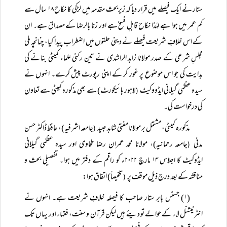
ستار نے ایک فیصلے میں قرار دیا کہ زیربحث مقدمہ میں لڑکی کا نکاح ۱۸ سال سے
کم عمر میں ہوا ہے لہٰذا نکاح قابلِ فسخ ہے اور زنا بالرضا کے مصداق ہے۔ ان
کے اس خلافِ شریعت فیصلے نے دینی حلقوں میں اضطراب پیدا کیا، چنانچہ ملی
مجلسِ شرعی کے صدر مولانا زاہد الراشدی نے تین رکنی علماء کمیٹی بنانے کی
ہدایت کی جو اس موضوع پر غور کر کے اپنی رپورٹ پیش کرے۔ انہوں نے
سیدہ عظمٰی گیلانی ایڈووکیٹ
لاہور ہائیکورٹ) سے بھی مذکورہ کمیٹی سے تعاون
(
کی درخواست کی۔
مذکورہ کمیٹی، مشتمل بر مولانا مفتی شاہد عبید
جامعہ اشرفیہ)، حافظ ڈاکٹر حسن
(
مدنی
جامعہ رحمانیہ)، مولانا محمد عمران رضا طحاوی اور سیدہ عظمٰی گیلانی
(
ایڈوکیٹ کا اجلاس ۱۴ مارچ ۲۰۲۲ء کو راقم کے دفتر میں ہوا۔ تفصیلی بحث و
مناقشہ کے بعد درج ذیل موقف پر
تلخیصاً) اتفاق ہوا:
(
(۱) جسٹس بابر ستار صاحب کا فیصلہ خلافِ شریعت ہے۔ انہوں نے
انٹرنیشنل لاء کے حوالے تو دیئے ہیں لیکن قرآن و سنت، فقہاء اور یہاں تک