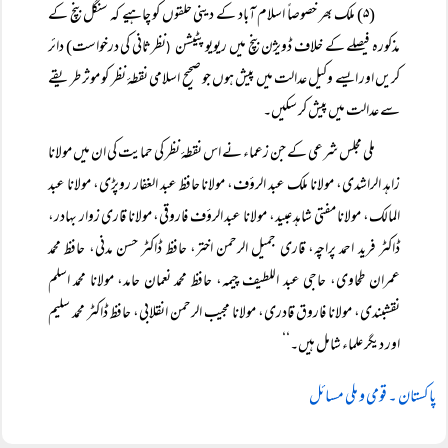
(۵) ملک بھر خصوصاً اسلام آباد کے دینی حلقوں کو چاہیے کہ سنگل بنچ کے
مذکورہ فیصلے کے خلاف ڈویژن بنچ میں ریویو پٹیشن
نظرثانی کی درخواست) دائر
(
کریں اور ایسے وکیل عدالت میں پیش ہوں جو صحیح اسلامی نقطۂ نظر کو موثر طریقے
سے عدالت میں پیش کر سکیں۔
ملی مجلس شرعی کے جن زعماء نے اس نقطۂ نظر کی حمایت کی ان میں مولانا
زاہد الراشدی، مولانا ملک عبد الرؤف، مولانا حافظ عبد الغفار روپڑی، مولانا عبد
المالک، مولانا مفتی شاہد عبید، مولانا عبد الرؤف فاروقی، مولانا قاری زوار بہادر،
ڈاکٹر فرید احمد پراچہ، قاری جمیل الرحمن اختر، حافظ ڈاکٹر حسن مدنی، حافظ محمد
عمران طحاوی، حاجی عبد اللطیف چیمہ، حافظ محمد نعمان حامد، مولانا محمد اسلم
نقشبندی، مولانا فاروق قادری، مولانا مجیب الرحمن انقلابی، حافظ ڈاکٹر محمد سلیم
اور دیگر علماء شامل ہیں۔‘‘
پاکستان ۔ قومی و ملی مسائل