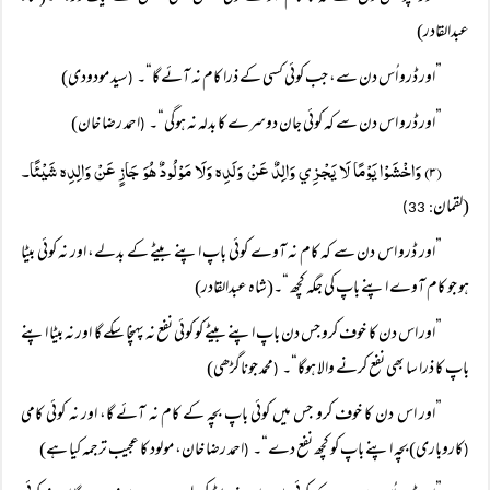
عبدالقادر)
”اور ڈرو اُس دن سے، جب کوئی کسی کے ذرا کام نہ آئے گا“۔
سید مودودی)
(
”اور ڈرو اس دن سے کہ کوئی جان دوسرے کا بدلہ نہ ہوگی“۔
احمد رضا خان)
(
(۳) وَاخْشَوْا يَوْمًا لَا يَجْزِي وَالِدٌ عَنْ وَلَدِہ وَلَا مَوْلُودٌ ھُوَ جَازٍ عَنْ وَالِدِہ شَيْئًا۔
(لقمان
: 33)
”اور ڈرو اس دن سے کہ کام نہ آوے کوئی باپ اپنے بیٹے کے بدلے، اور نہ کوئی بیٹا
ہو جو کام آوے اپنے باپ کی جگہ کچھ “۔(شاہ عبدالقادر)
”اور اس دن کا خوف کرو جس دن باپ اپنے بیٹے کو کوئی نفع نہ پہنچا سکے گا اور نہ بیٹا اپنے
باپ کا ذرا سا بھی نفع کرنے والا ہوگا“۔
محمد جوناگڑھی)
(
”اور اس دن کا خوف کرو جس میں کوئی باپ بچہ کے کام نہ آئے گا، اور نہ کوئی کامی
کاروباری) بچہ اپنے باپ کو کچھ نفع دے“۔
احمد رضا خان، مولود کا عجیب ترجمہ کیا ہے)
(
(