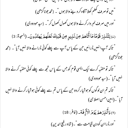
”اور میں تو بس ایک کھلا ڈرانے والا ہوں“۔
امین احسن اصلاحی)
(
”میں تو صرف کھلم کھلا آگاہ کر دینے والا ہوں“۔
محمد جوناگڑھی)
(
”اور میں صرف خبردار کرنے والا ہوں کھول کھول کر“۔
سید مودودی)
(
(۷) لِتُنْذِرَ قَوْمًا مَا أَتَاھمْ مِنْ نَذِيرٍ مِنْ قَبْلِكَ لَعَلَّھمْ يَھتَدُونَ۔
(السجدة
: 3)
”تاکہ آپ انہیں ڈرائیں جن کے پاس آپ سے پہلے کوئی ڈرانے والا نہیں آیا“۔
محمد
(
جوناگڑھی)
”تاکہ تو متنبہ کرے ایک ایسی قوم کو جس کے پاس تجھ سے پہلے کوئی متنبہ کرنے والا
نہیں آیا “۔(سید مودودی)
”تاکہ تم ان لوگوں کو ہوشیار کردو جن کے پاس تم سے پہلے کوئی ہوشیار کرنے والا نہیں
آیا “۔(امین احسن اصلاحی)
(۸) وَأَنْذِرْھمْ يَوْمَ الْآَزِفَۃ۔
(غافر
: 18)
”اور ڈرا ان کو دن قیامت سے“۔(شاہ رفیع الدین)