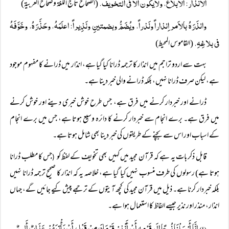
الانذار: الابلاغ، ولایکون الا فی التخویف.
(الصحاح تاج اللغة وصحاح العربیة)
وانذَرَہُ بالاَمر اِنذاراً ونَذراً، ویُضَمُّ وبضمتینِ ونَذِیراً: اعلَمَہُ، وحَذَّرَہُ، وخَوَّفَہُ
فی بلاغِہِ.
(القاموس المحیط)
بہت سے اردو تراجم میں انذار کا ترجمہ ڈرانا کیا گیا ہے، انذار میں ڈرانے کا مفہوم موجود
ہے، لیکن صرف ڈرانا نہیں، بلکہ ڈرانے والی خبر دینا ہے۔
ڈرانے اور خبردار کرنے میں فرق ہے، جس طرح خوش خبری دینے اور خوش کرنے
میں فرق ہے۔ برے انجام سے خبردار کرنے کا دائرہ وسیع ہوتا ہے، جس میں برے انجام
کے اسباب اور اس سے بچنے کے طریقوں کی خبر دینا بھی شامل ہوتا ہے۔
قابل ذکر بات یہ ہے کہ قرآن مجید میں کہیں بھی تخویف کے لفظ کو
جس کا مطلب ڈرانا
(
ہوتا ہے) رسولوں کی طرف منسوب نہیں کیا گیا ہے، خلاصہ یہ کہ انذار کا صحیح ترجمہ ڈرانا نہیں
بلکہ خبردار کرنا ہے۔ ذیل میں قرآن مجید کی کچھ آیتوں کے ترجمے پیش کیے جائیں گے، جہاں
انذار، منذر اور نذیر جیسے الفاظ کا استعمال ہوا ہے۔
(۱) إِنَّا أَرْسَلْنَا نُوحًا إِلَی قَوْمِہ أَنْ أَنْذِرْ قَوْمَكَ مِنْ قَبْلِ أَنْ يَأْتِيَھُمْ عَذَابٌ أَلِيمٌ ۔