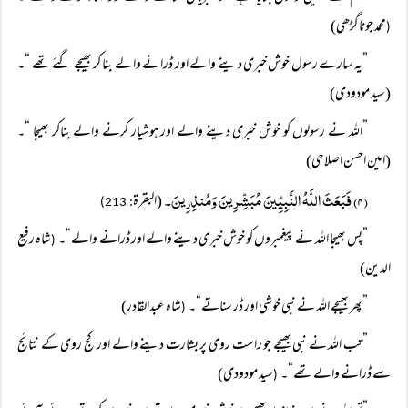
محمد جوناگڑھی)
(
”یہ سارے رسول خوش خبری دینے والے اور ڈرانے والے بنا کر بھیجے گئے تھے “۔
(سید مودودی)
”اللہ نے رسولوں کو خوش خبری دینے والے اور ہوشیار کرنے والے بناکر بھیجا “۔
(امین احسن اصلاحی)
(۴) فَبَعَثَ اللَّہُ النَّبِیِّینَ مُبَشِّرِینَ وَمُنذِرِینَ۔
(البقرة
: 213)
”پس بھیجا اللہ نے پیغمبروں کو خوش خبری دینے والے اور ڈرانے والے“۔
شاہ رفیع
(
الدین)
”پھر بھیجے اللہ نے نبی خوشی اور ڈر سناتے“۔
شاہ عبدالقادر)
(
”تب اللہ نے نبی بھیجے جو راست روی پر بشارت دینے والے اور کج روی کے نتائج
سے ڈرانے والے تھے“۔
سید مودودی)
(