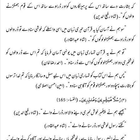
کہ بشارت دے ساتھ اس کے پرہیزگاروں کواور ڈراوے ساتھ اس کے قوم جھگڑنے
والوں کو“۔(شاہ رفیع الدین)
”سو ہم نے آسان کیا یہ قرآن تیری زبان میں اسی واسطے کہ خوشی سنادے تو ڈر والوں
کو اور ڈرادے جھگڑالو لوگوں کو“۔
شاہ عبدالقادر)
(
”تو ہم نے یہ قرآن تمہاری زبان میں یونہی آسان فرمایا کہ تم اس سے ڈر والوں کو
خوشخبری دو اور جھگڑالو لوگوں کو اس سے ڈر سناو“۔
احمد رضا خان)
(
”پس ہم نے اس کتاب کو تمہاری زبان میں اس لیے سہل وسازگار بنایا کہ تم خدا ترسوں
کو بشارت پہنچادو اور جھگڑالو قوم کو آگاہی سنادو“۔
امین احسن اصلاحی)
(
(۳) رُسُلًا مُبَشِّرِینَ وَمُنذِرِینَ۔
(النساء
: 165)
”بھیجے ہم نے پیغمبر خوش خبری دینے والا اور ڈرانے والے “۔(شاہ رفیع الدین)
”کتنے رسول خوشی اور ڈر سنانے والے“۔
شاہ عبدالقادر)
(
”ہم نے انہیں رسول بنایا ہے، خوشخبریاں سنانے والے اور آگاہ کرنے والے“۔