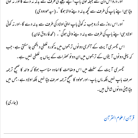
”اور ڈرو اُس دن سے جبکہ کوئی باپ اپنے بیٹے کی طرف سے بدلہ نہ دے گا اور نہ کوئی
بیٹا ہی اپنے باپ کی طرف سے کچھ بدلہ دینے والا ہوگا “۔(سید مودودی)
”اور اس روز سے ڈرو جب نہ کوئی باپ اپنی اولاد کی طرف سے بدلہ دے گا، اور نہ کوئی
اولاد ہی اپنے باپ کی طرف سے بدلہ دینے والی ہوگی“۔
محمد فاروق خان)
(
اس تیسری آیت کے آخری دونوں ترجموں میں مذکورہ غلطی دیکھی جاسکتی ہے، جب
کہ پہلی دونوں آیتوں کے ترجموں میں ان دونوںحضرات کے یہاں یہ غلطی نہیں ہے۔
تیسری آیت کے سلسلے میں اس وضاحت کا اعادہ مناسب ہوگا کہ والد کا صحیح ترجمہ
صرف باپ نہیں بلکہ ماں باپ، اور مولود کا صحیح ترجمہ صرف بیٹا نہیں بلکہ اولاد ہے، جس میں
بیٹا بیٹی دونوں شامل ہیں۔
(جاری)
قرآن / علوم القرآن