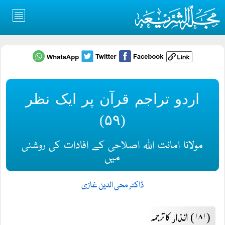
اردو تراجم قرآن پر ایک نظر
(۵۹)
مولانا امانت اللہ اصلاحی کے افادات کی روشنی
میں
ڈاکٹر محی الدین غازی
انذار
(۱۸۱)
کا ترجمہ