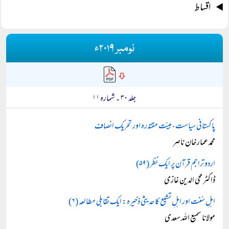
اقساط
نومبر ۲۰۱۹ء
جلد ۳۰ ۔ شمارہ ۱۱
پاکستانی سیاست، ہیئت مقتدرہ اور تحریک انصاف
محمد عمار خان ناصر
اردو تراجم قرآن پر ایک نظر (۵۹)
ڈاکٹر محی الدین غازی
اہلِ سُنت اور اہلِ تشیع کا حدیثی ذخیرہ: ایک تقابلی مطالعہ (۶)
مولانا سمیع اللہ سعدی