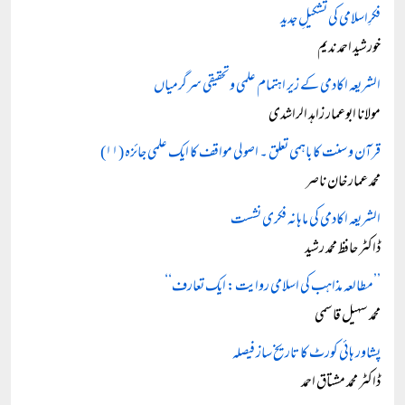
فکرِاسلامی کی تشکیلِ جدید
خورشید احمد ندیم
الشریعہ اکادمی کے زیر اہتمام علمی وتحقیقی سرگرمیاں
مولانا ابوعمار زاہد الراشدی
قرآن و سنت کا باہمی تعلق ۔ اصولی مواقف کا ایک علمی جائزہ (۱۱)
محمد عمار خان ناصر
الشریعہ اکادمی کی ماہانہ فکری نشست
ڈاکٹر حافظ محمد رشید
’’مطالعہ مذاہب کی اسلامی روایت: ایک تعارف‘‘
محمد سہیل قاسمی
پشاور ہائی کورٹ کا تاریخ ساز فیصلہ
ڈاکٹر محمد مشتاق احمد