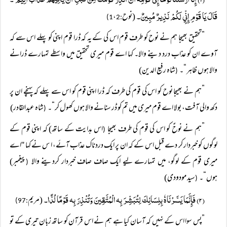
قَالَ يَا قَوْمِ إِنِّي لَكُمْ نَذِيرٌ مُبِينٌ۔
(نوح
،
2)
:1
”تحقیق بھیجا ہم نے نوح کو طرف قوم اس کی کے یہ کہ ڈرا قوم اپنی کو پہلے اس سے کہ
آوے ان کو عذاب درد دینے والا۔ کہا اے قوم میری تحقیق میں واسطے تمہارے ڈرانے
والا ہوں ظاہر“۔
شاہ رفیع الدین)
(
”ہم نے بھیجا نوح کو اس کی قوم کی طرف کہ ڈرا اپنی قوم کو اس سے پہلے کہ پہنچے ان پر
دکھ والی آفت، بولا اے قوم میری میں تم کو ڈر سنانے والا ہوں کھول کر“۔
شاہ عبدالقادر)
(
”ہم نے نوحؑ کو اس کی قوم کی طرف بھیجا
اس ہدایت کے ساتھ) کہ اپنی قوم کے
(
لوگوں کو خبردار کر دے قبل اس کے کہ ان پر ایک دردناک عذاب آئے، ا س نے کہا ''اے
میری قوم کے لوگو، میں تمہارے لیے ایک صاف صاف خبردار کردینے والا
پیغمبر)
(
ہوں“۔
سید مودودی)
(
(۲) فَإِنَّمَا يَسَّرْنَاہٗ بِلِسَانِكَ لِتُبَشِّرَ بِہ الْمُتَّقِينَ وَتُنْذِرَ بِہ قَوْمًا لُدًّا۔
(مریم
:97)
”پس سوا اس کے نہیں کہ آسان کیا ہے ہم نے اس قرآن کو ساتھ زبان تیری کے تو