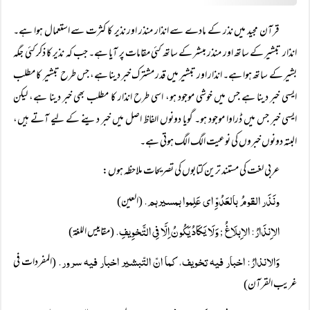
قرآن مجید میں نذر کے مادے سے انذار منذر اور نذیر کا کثرت سے استعمال ہوا ہے۔
انذار تبشیر کے ساتھ اور منذر مبشر کے ساتھ کئی مقامات پر آیا ہے۔ جب کہ نذیر کا ذکر کئی جگہ
بشیر کے ساتھ ہوا ہے۔ انذار اور تبشیر میں قدر مشترک خبر دینا ہے، جس طرح تبشیر کا مطلب
ایسی خبر دینا ہے جس میں خوشی موجود ہو، اسی طرح انذار کا مطلب بھی خبر دینا ہے، لیکن
ایسی خبر جس میں ڈراوا موجود ہو۔ گویا دونوں الفاظ اصل میں خبر دینے کے لیے آتے ہیں،
البتہ دونوں خبروں کی نوعیت الگ الگ ہوتی ہے۔
عربی لغت کی مستند ترین کتابوں کی تصریحات ملاحظہ ہوں:
ونَذَر القومُ بالعَدُوِّ ای عَلِموا بمسیرہم.
(العین)
الاِنذَارُ: الاِبلَاغُ
وَلَا یَکَادُ یَکُونُ اِلَّا فِی التَّخوِیفِ.
(مقاییس اللغة)
;
وَالانذارُ: اخبار فیہ تخویف، کما انّ التّبشیر اخبار فیہ سرور.
(المفردات فی
غریب القرآن)