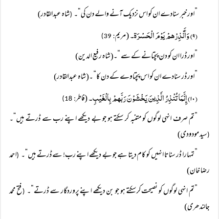
”اور خبر سنادے ان کو اس نزدیک آنے والے دن کی“۔
شاہ عبدالقادر)
(
(۹) وَأَنْذِرْھمْ يَوْمَ الْحَسْرَۃ۔
(مریم
: 39)
”اور ڈرا ان کو دن پچتانے کے سے “۔(شاہ رفیع الدین)
”اور ڈر سنادے ان کو اس پچتاوے کے دن کا“ ۔(شاہ عبدالقادر)
(۱٠) إِنَّمَا تُنْذِرُ الَّذِينَ يَخْشَوْنَ رَبَّھمْ بِالْغَيْبِ۔
(فاطر
: 18)
”تم صرف انہی لوگوں کو متنبہ کر سکتے ہو جو بے دیکھے اپنے رب سے ڈرتے ہیں“۔
سید مودودی)
(
”تمہارا ڈر سناتا انہیں کو کام دیتا ہے جو بے دیکھے اپنے رب! سے ڈرتے ہیں“۔
احمد
(
رضا خان)
”تم انہی لوگوں کو نصیحت کرسکتے ہو جو بن دیکھے اپنے پروردگار سے ڈرتے“۔
فتح محمد
(
جالندھری)