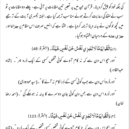
کی جگہ خود کو پیش کردینا۔ قرآن مجید میں یہ تعبیر تین مقامات پر آئی ہے، پہلے دو مقامات پر تو
سب نے لفظ کی رعایت کرتے ہوئے مناسب ترجمہ کیا ہے۔البتہ تیسری آیت کے ترجمے
جزاہ
میں کچھ لوگوں نے بدلہ دینا ترجمہ کردیا ہے۔ لگتا ہے کہ انہیں صرف اس مقام پر
اور
جزی عنہ
کے درمیان اشتباہ ہوگیا۔
(۱) وَاتَّقُوا يَوْمًا لَا تَجْزِي نَفْسٌ عَنْ نَفْسٍ شَيْئًا۔
(البقرة
: 48)
”اور بچو اس دن سے کہ نہ کام آوے کوئی شخص کسی کے ایک ذرہ بھر“۔
شاہ
(
عبدالقادر)
”اور ڈرو اُس دن سے جب کوئی کسی کے ذرا کام نہ آئے گا “۔(سید مودودی)
”اور ڈرو اس دن سے جس دن کوئی جان دوسرے کا بدلہ نہ ہوسکے گی “۔(احمد رضا
خان)
۲) وَاتَّقُوا يَوْمًا لَا تَجْزِي نَفْسٌ عَنْ نَفْسٍ شَيْئًا۔
البقرة
: 123)
(
(
”اور بچو اس دن سے کہ نا کام آوے کوئی شخص کسی شخص کے ایک ذرہ “۔(شاہ