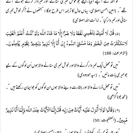
”تو اللہ نے اپنے انبیاءبھیجے جو خوش خبری سناتے اور خبردار کرتے ہوئے آئے
تھے“۔
امین احسن اصلاحی، یہاں حال کا ترجمہ اس طرح ہوگا: ”جنھوں نے آکر خوش خبری
(
سنائی اور خبردار کیا“۔ امانت اللہ اصلاحی)
(۵) قُلْ لَا أَمْلِكُ لِنَفْسِي نَفْعًا وَلَا ضَرًّا إِلَّا مَا شَاءَ اللَّہ وَلَوْ كُنْتُ أَعْلَمُ الْغَيْبَ
لَاسْتَكْثَرْتُ مِنَ الْخَيْرِ وَمَا مَسَّنِيَ السُّوءُ إِنْ أَنَا إِلَّا نَذِيرٌ وَبَشِيرٌ لِقَوْمٍ يُؤْمِنُونَ۔
(الاعراف
: 188)
”میں تو محض ایک خبردار کرنے والا اور خوش خبری سنانے والا ہوں اُن لوگوں کے لیے
جو میری بات مانیں“۔
سید مودودی)
(
”میں تو محض ڈرانے والا اور بشارت دینے والا ہوں ان لوگوں کو جو ایمان رکھتے ہیں “۔
(محمد جوناگڑھی)
(۶) وَقَالُوا لَوْلَا أُنْزِلَ عَلَيْہ آَيَاتٌ مِنْ رَبِّہ قُلْ إِنَّمَا الْآَيَاتُ عِنْدَ اللَّہ وَإِنَّمَا أَنَا نَذِيرٌ
مُبِينٌ۔
(العنکبوت
: 50)