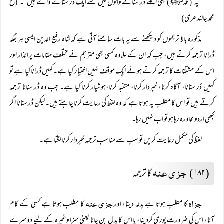
”یہ
محمدﷺ) بھی اگلے ڈر سنانے والوں میں سے ایک ڈر سنانے والے ہیں“۔
فتح
(
(
محمد جالندھری)
مذکورہ بالا ترجموں کو دیکھنے سے یہ بات سامنے آتی ہے کہ شاہ رفیع الدین ایسی ہر جگہ
ڈرانا ترجمہ کرتے ہیں، جب کہ ان کے علاوہ کسی بھی مترجم نے مختلف مقامات پر انذار اور
اس کے مشتقات کا ترجمہ کرتے ہوئے ایک موقف نہیں اختیار کیا ہے۔ کہیں ڈرانا کیا ہے تو
کہیں ڈر سنانا، آگاہ کرنا، خبردار کرنا، متنبہ کرنا،ہوشیار کرنا کیا ہے۔ جب وہ ڈر سنانا ترجمہ
کرتے ہیں تو اس کا مطلب یہ ہوتا ہے کہ وہ لفظ کی رعایت کرنا چاہتے ہیں۔ لیکن ڈر سنانا اگر
کبھی اردو محاورہ رہا ہو تو اب نہیں رہا۔
لفظ کی مکمل رعایت کریں تو سب سے مناسب ترجمہ خبردار کرنا لگتا ہے۔
جزی عنہ
(۱۸۲)
کا ترجمہ
جزاہ
جزی عنہ
کا مطلب ہوتا ہے بدلہ دینا، اور
کا مطلب ہوتا ہے کسی کے کام
آنا، اس کی ضرورت پوری کردینا، یا اس کا بدل بن جانا یعنی سزا وغیرہ کے لیے دوسرے