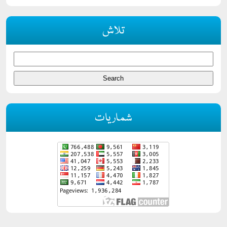
تلاش
شماریات