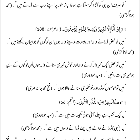
”تو صرف ان ہی کو آگاہ کرسکتا ہے جو غائبانہ طور پر اپنے رب سے ڈرتے ہیں“ ۔(محمد
جوناگڑھی)
(۱۱) إِنْ أَنَا إِلَّا نَذِيرٌ وَبَشِيرٌ لِقَوْمٍ يُؤْمِنُونَ۔
(الاعراف
: 188)
”میں تو محض ڈرانے والا اور بشارت دینے والا ہوں ان لوگوں کو جو ایمان رکھتے ہیں “۔
(محمد جوناگڑھی)
”میں تو محض ایک خبردار کرنے والا اور خوش خبری سنانے والا ہوں اُن لوگوں کے لیے
جو میری بات مانیں“۔
سید مودودی)
(
”میں تو مومنوں کو ڈر اور خوشخبری سنانے والا ہوں“۔
فتح محمد جالندھری)
(
(۲۱) ھذَا نَذِيرٌ مِنَ النُّذُرِ الْأُولَی۔
(النجم
: 56)
”یہ ایک تنبیہ ہے پہلے آئی ہوئی تنبیہات میں سے“۔(سید مودودی)
”یہ
نبی) ڈرانے والے ہیں پہلے ڈرانے والوں میں سے“۔
محمد جوناگڑھی)
(
(