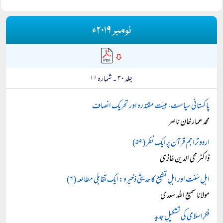
نومبر ۲۰۱۹ء
جلد ۳۰ ۔ شمارہ ۱۱
پاکستانی سیاست، ہیئت مقتدرہ اور تحریک انصاف
محمد عمار خان ناصر
اردو تراجم قرآن پر ایک نظر (۵۹)
ڈاکٹر محی الدین غازی
اہلِ سُنت اور اہلِ تشیع کا حدیثی ذخیرہ: ایک تقابلی مطالعہ (۶)
مولانا سمیع اللہ سعدی
فکرِاسلامی کی تشکیلِ جدید