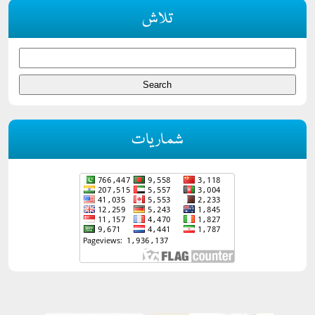
تلاش
شماریات