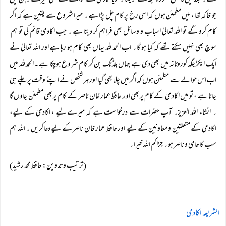
گے ۔ بعد میں فائنل مشورہ مجھ سے کر لینا ۔ گویا اکادمی کے حوالے سے بھی میرے ذہن میں
جو خاکہ تھا ، میں مطمئن ہوں کہ اسی رخ پر کام چل پڑا ہے ۔ میرا شروع سے یقین ہے کہ اگر
کام کرو گے تو اللہ تعالیٰ اسباب و وسائل بھی فراہم کر دیتا ہے ۔ جب اکادمی قائم کی تو ہم
سوچ بھی نہیں سکتے تھے کہ کیا ہو گا ۔ اب الحمد للہ یہاں بھی کام ہو رہا ہے اور اللہ تعالیٰ نے
ایک ایکڑ جگہ کوروٹانہ میں بھی دی ہے جہاں بلڈنگ بن کر کام شروع ہوچکا ہے ۔ الحمد للہ میں
اب اس حوالے سے مطمئن ہوں کہ اگر میں چلا بھی گیا اور ہر شخص نے اپنے وقت پر چلے ہی
جانا ہے ، تو میں اکادمی کے کام پر بھی اور حافظ عمار خان ناصر کے کام پر بھی مطمئن جاوں گا
۔ انشاء اللہ العزیز۔ آپ حضرات سے درخواست ہے کہ میرے لیے ، اکادمی کے لیے،
اکادمی کے متعلقین و معاونین کے لیے اور حافظ عمار خان ناصر کے لیے دعا کریں ۔ اللہ ہم
سب کا حامی و ناصر ہو ۔ جزاکم اللہ خیرا ۔
(ترتیب وتدوین: حافظ محمد رشید)
الشریعہ اکادمی