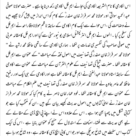
اس اکادمی کا نام الشریعہ اکادمی کی بجائے ایم فل اکادمی رکھ دینا چاہیے ۔ حضرت مولانا صوفی
عبد الحمید سواتی ؒ اور مولانا محمد سرفراز خان صفدر ؒ کے کام کو اس انداز میں پیش کرنا جیسے میں
نے وضاحت کی ، اس حوالے سے ایک کام اکادمی کے سابقہ ناظم مولانا وقار احمد نے ایم فل
کی سطح پر کیا ۔ انہوں نے ایم فل انٹرنیشنل اسلامی یونیورسٹی سے کیا اور ایم فل کا مقالہ عربی
میں صوفی صاحب ؒ کی تفسیری خدمات پر لکھا ۔ ہماری اکادمی کے ساتھی حافظ محمد رشید نے "
مولانا محمد سرفراز خان صفدر ؒ کی تصانیف میں اصول فقہ کے مباحث " کے عنوان سے ایم فل
کا مقالہ لکھا ۔ حضرت شیخ ؒ کی تصانیف کے علوم القرآن کے مباحث کے عنوان سے اکادمی
کے سابقہ استاد مولانا عبد الغنی نے ایم فل کا مقالہ لکھا ہے اور اکادمی کے ہی ایک اور رفیق
حافظ محمد عامر جاوید نے مولانا محمد سرفراز خان صفدر ؒ کی تصانیف میں علم الکلام کے مباحث
کے عنوان سے ایم فل کا مقالہ لکھا ۔خود عمار خان ناصر نے یہ کام کیا کہ مولانا محمد سرفراز
خان صفدرؒ نے اپنی کتابوں میں اصول حدیث کیسے بیان کیے ہیں ، ان کو منتخب کیا ہے جو
کتابی شکل میں چھپا بھی ہوا ہے ۔ اس کے علاوہ اس نے اپنے پی ایچ ڈی کے مقالے کے
لیے بھی حدیث سے فقہاء احناف کے استدلال کے منہج کو عنوان بنایا ہے ، اس کی ایک
کتاب اس سلسلے میں شائع ہو چکی ہے اور جو اس کا پی ایچ ڈی کا مقالہ ہے، وہ شائع ہو رہا ہے