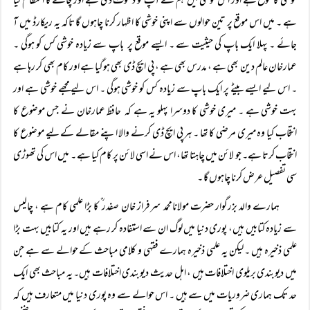
خوشی کا موقع ہے اور اس خوشی میں ہم نے آپ کو دعوت دی ہے اور چائے کا انتظام کیا
ہے ۔ میں اس موقع پر تین حوالوں سے اپنی خوشی کا اظہار کرنا چاہوں گا تاکہ یہ ریکارڈ میں آ
جائے ۔ پہلا ایک باپ کی حیثیت سے ۔ ایسے موقع پر باپ سے زیادہ خوشی کس کو ہوگی ۔
عمارخان عالم دین بھی ہے ، مدرس بھی ہے ، پی ایچ ڈی بھی ہوگیا ہے اور کام بھی کر رہا ہے
۔ اس لیے ایسے بیٹے پر ایک باپ سے زیادہ کس کو خوشی ہوگی ۔ اس لیے مجھے خوشی ہے اور
بہت خوشی ہے ۔ میری خوشی کا دوسرا پہلو یہ ہے کہ حافظ عمارخان نے جس موضوع کا
انتخاب کیا وہ میری مرضی کا تھا ۔ ہر پی ایچ ڈی کرنے والا اپنے مقالے کے لیے موضوع کا
انتخاب کرتا ہے۔ جو لائن میں چاہتا تھا، اس نے اسی لائن پر کام کیا ہے ۔ میں اس کی تھوڑی
سی تفصیل عرض کرنا چاہوں گا ۔
ہمارے والد بزرگوار حضرت مولانامحمد سرفراز خان صفدر ؒ کا بڑا علمی کام ہے ، چالیس
سے زیادہ کتابیں ہیں، پوری دنیا میں لوگ ان سے استفادہ کر رہے ہیں اور یہ کتابیں بہت بڑا
علمی ذخیرہ ہیں ۔ لیکن یہ علمی ذخیرہ ہمارے فقہی و کلامی مباحث کے حوالے سے ہے جن
میں دیوبندی بریلوی اختلافات ہیں ، اہل حدیث دیوبندی اختلافات ہیں۔ یہ مباحث بھی ایک
حد تک ہماری ضروریات میں سے ہیں ۔ اس حوالے سے وہ پوری دنیا میں متعارف ہیں کہ