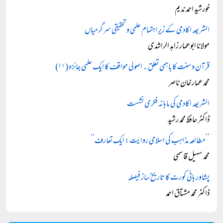
خورشید احمد ندیم
الشریعہ اکادمی کے زیر اہتمام علمی وتحقیقی سرگرمیاں
مولانا ابوعمار زاہد الراشدی
قرآن و سنت کا باہمی تعلق ۔ اصولی مواقف کا ایک علمی جائزہ (۱۱)
محمد عمار خان ناصر
الشریعہ اکادمی کی ماہانہ فکری نشست
ڈاکٹر حافظ محمد رشید
’’مطالعہ مذاہب کی اسلامی روایت: ایک تعارف‘‘
محمد سہیل قاسمی
پشاور ہائی کورٹ کا تاریخ ساز فیصلہ
ڈاکٹر محمد مشتاق احمد