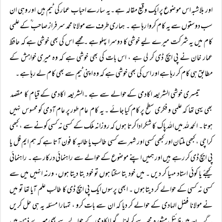
اور بلاشبہ اس موضوع پر ایک وقیع مقالہ ہے ۔یہ سارے احباب عمار کی ٹیم ہیں اور وہی ان
سب دوستوں سے یہ کام کروا رہا ہے ۔ ہماری طرف سے مولانا محمد سرفراز صاحب ؒ کے علمی
کام میں یہ شرکت میرے لیے خوشی کا دوسرا پہلو ہے ۔ مجھے اس کی بھی خوشی ہے کہ حافظ
عمار خان نے پی ایچ ڈی کر لی ہے ، اس بات کی بھی خوشی ہے کہ وہ میری خواہش کے
مطابق ہی کام کر رہا ہے اور اس کی بھی خوشی ہے کہ وہ اپنی ٹیم سے بھی کام لے رہا ہے ۔
تیسری خوشی الشریعہ اکادمی کے حوالے سے ہے ۔الشریعہ اکادمی کے قیام کا مقصد
بھی یہی تھا کہ علمی و فکری سطح پر کام کیا جائے ۔ یہ کام عام طور پر عام آدمی کو محسوس نہیں
ہوتا ۔ الحمد للہ میں اللہ پاک کا شکر ادا کرتا ہوں کہ روزانہ ملک کے کسی نہ کسی کونے سے ، کبھی
کراچی ، کبھی ملتان اور کبھی کسی اور شہر سے کسی طالب یا طالبہ کا فون آتا ہے کہ ہم ایم فل یا
پی ایچ ڈی کر رہے ہیں اور ہمیں اپنے موضوع کے حوالے سے راہنمائی درکار ہے ۔ راہنمائی
کیجئے یا کوئی استاد مہیا کر دیں ۔ میں خود بتا سکتا ہوں تو خود بتا دیتا ہوں، ورنہ انہیں میں سے
کسی نہ کسی کے حوالے کر دیتا ہوں ۔ ابھی پرسوں ایک پی ایچ ڈی کا طالب علم آیا تھا تو میں
نے مولانا فضل الہادی کے حوالے کر دیا کہ ان سے بات کرو ، تمہارا مسئلہ یہ ہی حل کریں