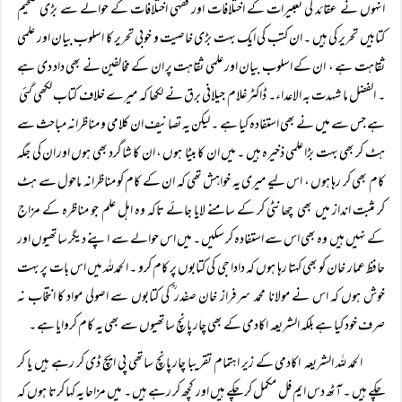
انہوں نے عقائد کی تعبیرات کے اختلافات اور فقہی اختلافات کے حوالے سے بڑی ضخیم
کتابیں تحریر کی ہیں ۔ ان کتب کی ایک بہت بڑی خاصیت و خوبی تحریر کا اسلوب بیان اور علمی
ثقاہت ہے ، ان کے اسلوب بیان اور علمی ثقاہت پر ان کے مخالفین نے بھی داد دی ہے
۔ الفضل ما شہدت بہ الاعداء۔ ڈاکٹر غلام جیلانی برق نے لکھا کہ میرے خلاف کتاب لکھی گئی
ہے جس سے میں نے بھی استفادہ کیا ہے ۔ لیکن یہ تصانیف ان کلامی و مناظرانہ مباحث سے
ہٹ کر بھی بہت بڑا علمی ذخیرہ ہیں ۔ میں ان کا بیٹا ہوں ، ان کا شاگرد بھی ہوں اور ان کی جگہ
کام بھی کر رہا ہوں ، اس لیے میری یہ خواہش تھی کہ ان کے کام کو مناظرانہ ماحول سے ہٹ
کر مثبت انداز میں بھی چھانٹی کر کے سامنے لایا جائے تاکہ وہ اہل علم جو مناظرہ کے مزاج
کے نہیں ہیں وہ بھی اس سے استفادہ کر سکیں ۔ میں اس حوالے سے اپنے دیگر ساتھیوں اور
حافظ عمار خان کو بھی کہتا رہا ہوں کہ دادا جی کی کتابوں پر کام کرو ۔ الحمدللہ میں اس بات پر بہت
خوش ہوں کہ اس نے مولانا محمد سرفراز خان صفدر ؒ کی کتابوں سے اصولی مواد کا انتخاب نہ
صرف خود کیا ہے بلکہ الشریعہ اکادمی کے بھی چار پانچ ساتھیوں سے بھی یہ کام کروایا ہے ۔
الحمد للہ الشریعہ اکادمی کے زیر اہتمام تقریبا چار پانچ ساتھی پی ایچ ڈی کر رہے ہیں یا کر
چکے ہیں ۔ آٹھ دس ایم فل مکمل کر چکے ہیں اور کچھ کر رہے ہیں ۔ میں مزاحا یہ کہا کرتا ہوں کہ