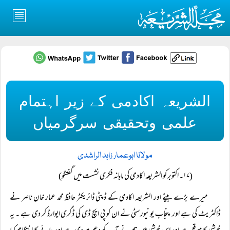
الشریعہ اکادمی کے زیر اہتمام
علمی وتحقیقی سرگرمیاں
مولانا ابوعمار زاہد الراشدی
(۱۷۔ اکتوبر کو الشریعہ اکادمی کی ماہانہ فکری نشست میں گفتگو)
میرے بڑے بیٹے اور الشریعہ اکادمی کے ڈپٹی ڈائریکٹر حافظ محمد عمار خان ناصر نے
ڈاکٹریٹ کی ہے اور پنجاب یونیورسٹی نے ان کو پی ایچ ڈی کی ڈگری ایوارڈ کر دی ہے ۔ یہ