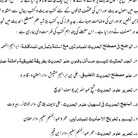
معاصر سطح پر اصول حدیث پر ہونے والے کام میں ایک جدت کا پہلو یہ آیا ہے کہ مصطلح الحدیث ا
ب میں اصول حدیث اور اس کی مختلف شاخوں کے لئے کتب حدیث و کتب رجال سے امثلہ و تمارین 
ن نشیں ہو اور ان کی وضاحت ہوجائے۔جدید طرز کی یہ کتب بلا شبہ علم مصطلح الحدیث میں تجدی
ہر مصنف نے دہرایا ہے۔ اس سلسلے کی چند اہم کتب کی فہرست دی جارہی ہے
:
۱۔ الواضح فی مصطلح الحدیث للمبتدئین مع اسئلۃ وتمارین للمناقشۃ
، ابراہیم النعم
۲۔ الجد الحثیث لتیسیر مسائل وفنون علم الحدیث بطریقۃ تطبیقیۃ وامثلۃ عملیۃ
۳۔ علم مصطلح الحدیث التطبیقی
، علی بن ابراہیم حشیش ،دار العقیدہ ،قاہرہ
۴۔ تحریر علوم الحدیث
، شیخ عبد اللہ بن یوسف الجدیع
۵۔ المنھج الحدیث فی تسھیل علوم الحدیث
، علی نایف بقاعی ،دارالبشائر ،بیروت
۶۔ تیسیر و تخریج الاحادیث للمبتدئین،
عمر وعبد المنعم سلیم ،دار عفان
۷۔ تحریر علوم الحدیث
، عمر عبد المنعم سلیم ،دار ابن قیم