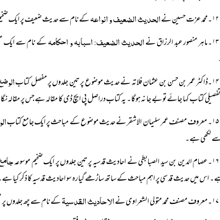
الحدیث الضعیف و انواعہ
۱۲۔محمد عزت حسین نے
کے نام سے حدیث ضعیف پر ایک ضخی
الحدیث الضعیف: اسبابہ و احکامہ
۱۳۔ماہر منصور عبد الرزاق نے
کے نام سے ایک مف
الوضع
۱۴۔ڈاکٹر عمر بن حسن بن عثمان فلاتہ نے حدیث موضوع پر تین جلدوں پر مفصل کتاب
صیلی کتاب کہا جائے تو بے جا نہ ہوگا۔ یہ کتاب دراصل پی ایچ ڈی کا مقالہ ہے جس پر مقالہ نگار
ال
۱۵۔ معروف مصنف عمر سلیمان الاشقر نے حدیث موضوع کے مباحث پر ایک جامع کتاب
سے لکھی ہے۔
جامع
۱۶۔عصام الدین بن سید الصبابطی نے احادیث قدسیہ پر تین جلدوں پر ایک ضخیم موسوعہ
ے۔ اس میں حدیث قدسی پر اہم مباحث کے ساتھ ساڑھے گیارہ سو احادیث قدسیہ کا ذکر کیا ہے۔
الاحادیث القدسیۃ
۱۷۔معروف مصنف محمد متولی الشعراوی نے
کے نام سے چھ جلدوں پر 