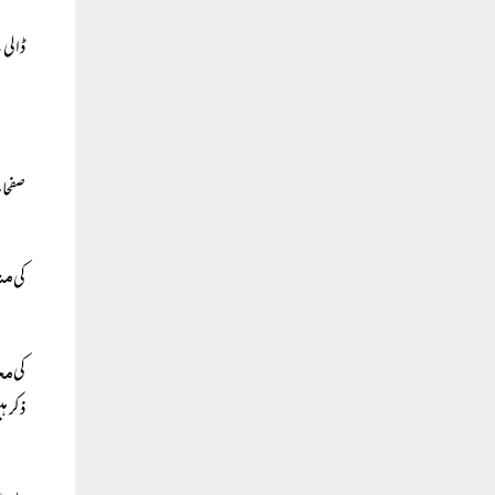
ڈالی
صفحات
مش
کی
مخ
کی
ذکر ہ