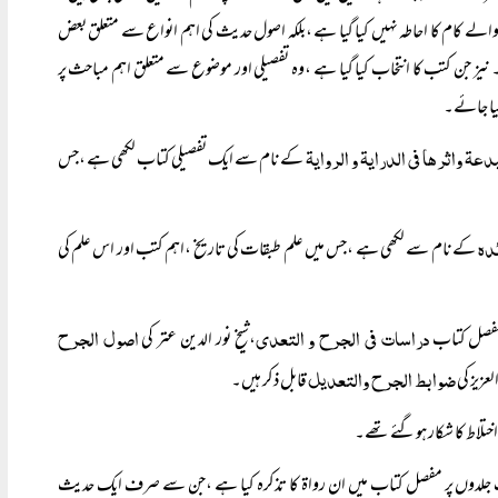
الے کام کا احاطہ نہیں کیا گیا ہے ،بلکہ اصول حدیث کی اہم انواع سے متعلق بعض
نیز جن کتب کا انتخاب کیا گیا ہے ،وہ تفصیلی اور موضوع سے متعلق اہم مباحث پر
لیا جائے۔
دعۃ واثرھا فی الدرایۃ و الروایۃ
کے نام سے ایک تفصیلی کتاب لکھی ہے ،جس
دہ
کے نام سے لکھی ہے ،جس میں علم طبقات کی تاریخ ،اہم کتب اور اس علم کی
دراسات فی الجرح و التعدی
اصول الجرح
،شیخ نور الدین عتر کی
ضوابط الجرح والتعدیل
العزیز کی
قابل ذکر ہیں۔
اختلاط کا شکار ہوگئے تھے۔
لدوں پر مفصل کتاب میں ان رواۃ کا تذکرہ کیا ہے ،جن سے صرف ایک حدیث