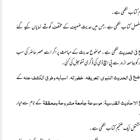
م کتاب لکھی ہے۔
صل کتاب لکھی ہے ،جس میں حدیث ضعیف کے مختلف گوشے نمایاں کیے گئے
 فی الحدیث
لکھی ہے۔ موضوع حدیث کے مباحث پر اگر اسے عصر حاضر کی سب
 کو جامعہ ازہر سے پی ایچ ڈی کی ڈگری تفویض کی گئی۔
وضع فی الحدیث النبوی: تعریفہ، خطورتہ، اسبابہ وطرق الکشف عنہ
کے
 الاحادیث القدسیۃ: موسوعۃ جامعۃ مشروحۃ ومحققۃ
کے نام سے تیار
مشتمل ایک ضخیم کتاب لکھی ہے۔