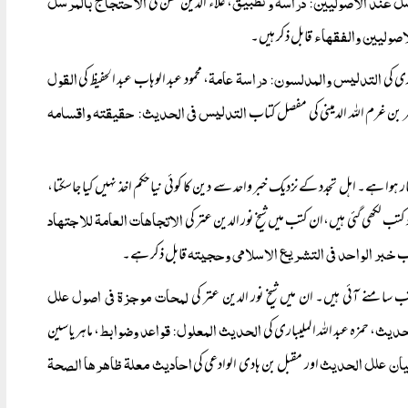
ل عند الاصولیین: دراسۃ و تطبیق
الاحتجاج بالمرسل
، علاء الدین حسن کی
اصولیین والفقھاء
قابل ذکر ہیں۔
التدلیس والمدلسون: دراسۃ عامۃ
القول
، محمود عبد الوہاب عبد الحفیظ کی
التدلیس فی الحدیث: حقیقتہ واقسامہ
 بن غرم اللہ الدمینی کی مفصل کتاب
کار ہوا ہے۔ اہل تجدد کے نزدیک خبر واحد سے دین کا کوئی نیا حکم اخذ نہیں کیا جاسکتا،
الاتجاھات العامۃ للاجتھاد
کتب لکھی گئی ہیں،ان کتب میں شیخ نور الدین عتر کی
خبر الواحد فی التشریع الاسلامی وحجیتہ
اب
قابل ذکر ہے۔
لمحات موجزۃ فی اصول علل
لحدیث
الحدیث المعلول: قواعد وضوابط
، حمزہ عبد اللہ الملیباری کی
، ماہر یاسین
یان علل الحدیث
احادیث معلۃ ظاھرھا الصحۃ
اور مقبل بن ہادی الوادعی کی