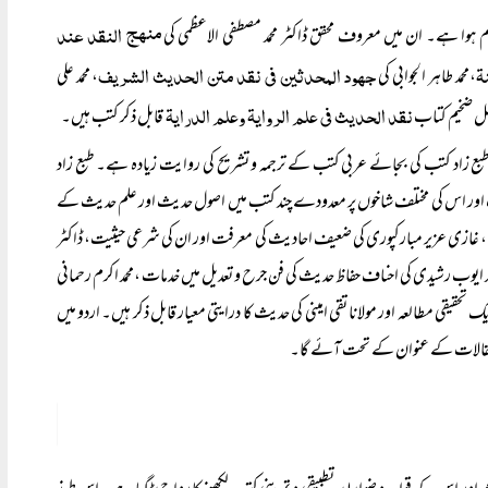
منھج النقد عند
ۃ
جھود المحدثین فی نقد متن الحدیث الشریف
،محمد طاہر الجوابی کی
، محمد علی
نقد الحدیث فی علم الروایۃ وعلم الدرایۃ
تمل ضخیم کتاب
قابل ذکر کتب ہیں۔
 طبع زاد کتب کی بجائے عربی کتب کے ترجمہ و تشریح کی روایت زیادہ ہے۔ طبع زاد
ور اس کی مختلف شاخوں پر معدودے چند کتب میں اصول حدیث اور علم حدیث کے
ال، غازی عزیر مبارکپوری کی ضعیف احادیث کی معرفت اور ان کی شرعی حیثیت، ڈاکٹر
د ایوب رشیدی کی احناف حفاظ حدیث کی فن جرح و تعدیل میں خدمات ،محمد اکرم رحمانی
یقی مطالعہ اور مولانا تقی امینی کی حدیث کا درایتی معیار قابل ذکر ہیں۔ اردو میں
کر مقالات کے عنوان کے تحت آئے گا۔