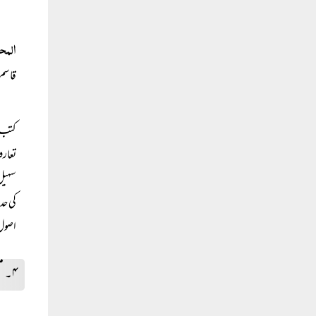
المح
قاسم 
کتب ک
تعارف
سہیل 
کی حد
اصول 
۴۔ مصطلح الحدیث پر تطبیقی کام