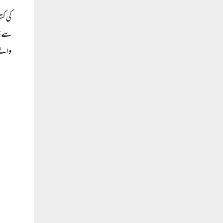
کی کت
سے ذہ
والے 