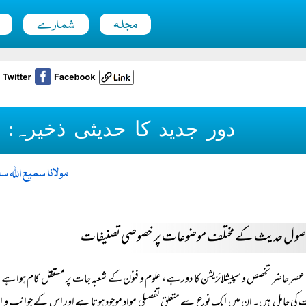
مجلہ
شمارے
دور جدید کا حدیثی ذخیرہ: ای
مولانا سمیع اللہ 
عصر حاضر تخصص و سپیشلائزیشن کا دور ہے، علوم و فنون کے شعبہ جات پر مستقل کام ہوا ہے ۔م
 کی حامل ہیں۔ ان میں ایک نوع سے متعلق تفصیلی مواد موجود ہوتا ہے اور اس کے جوانب و ا