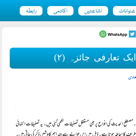
عنوانات
اشاعتیں
اکادمی
رابطہ
ک تعارفی جائزہ (۲)
سعدی
صطلح الحدیث کی انواع پر بھی مستقل تصنیفات لکھی گئی ہیں۔ یہ تصنیفات انتہائی
طراف کا احاطہ ہوتا ہے۔ ذیل میں اس حوالے سے چند اہم کاوشیں ذکر کی جاتی ہیں۔