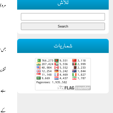
تلاش
مروی
شماریات
جس می
تقوی
ہے۔
کے مخ