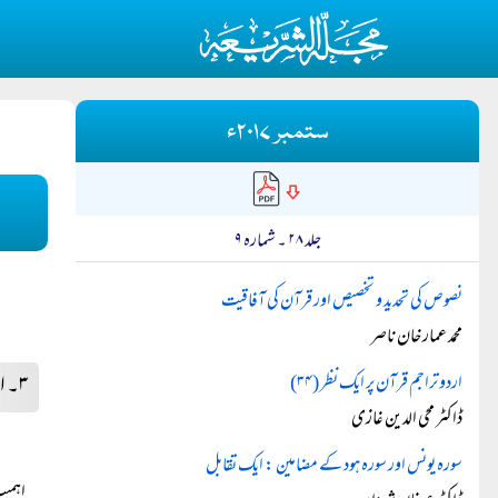
ستمبر ۲۰۱۷ء
جلد ۲۸ ۔ شمارہ ۹
نصوص کی تحدید و تخصیص اور قرآن کی آفاقیت
محمد عمار خان ناصر
۳۔ اصول حدیث کے مختلف موضوعات پر خصوصی تصنیفات
اردو تراجم قرآن پر ایک نظر (۳۴)
ڈاکٹر محی الدین غازی
سورہ یونس اور سورہ ہود کے مضامین : ایک تقابل
اہمیت