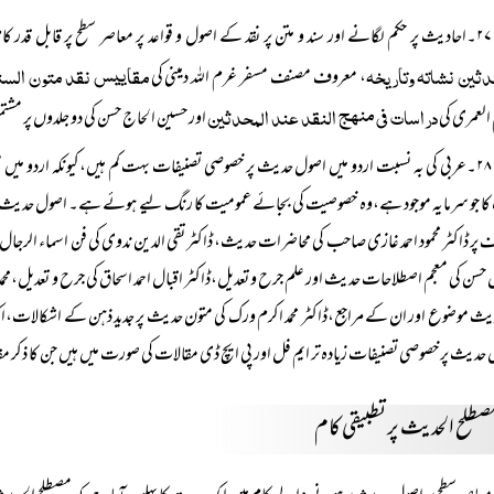
۲۷۔احادیث پر حکم لگانے اور سند و متن پر نقد کے اصول و قواعد پر معاصر سطح پر قابل قدر کام ہوا ہے۔ ان میں معروف محقق ڈاکٹر محمد مصطفی الاعظمی کی
دثین نشاتہ وتاریخہ
مقاییس نقد متون السن
، معروف مصنف مسفر غرم اللہ دمینی کی
دراسات فی منھج النقد عند المحدثین
العمری کی
اور حسین الحاج حسن کی دو جلدوں پر مش
۲۸۔عربی کی بہ نسبت اردو میں اصول حدیث پر خصوصی تصنیفات بہت کم ہیں،کیونکہ اردو میں
ا جو سرمایہ موجود ہے،وہ خصوصیت کی بجائے عمومیت کا رنگ لیے ہوئے ہے۔ اصول حدیث ا
 پر ڈاکٹر محمود احمد غازی صاحب کی محاضرات حدیث، ڈاکٹر تقی الدین ندوی کی فن اسماء الرج
حسن کی معجم اصطلاحات حدیث اور علم جرح و تعدیل،ڈاکٹر اقبال احمد اسحاق کی جرح و تعدیل،محم
یث موضوع اور ان کے مراجع،ڈاکٹر محمد اکرم ورک کی متون حدیث پر جدید ذہن کے اشکالات،ایک تحق
حدیث پر خصوصی تصنیفات زیادہ تر ایم فل اور پی ایچ ڈی مقالات کی صورت میں ہیں جن کا ذ