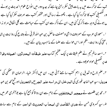
ب کے تذکرے میں یہ بات پیش نظر رہنی چاہئے کہ جدید دور میں انواع علوم الحدیث پر ہونے و
ور تفصیلی کتب کا تذکرہ کیا گیا ہے۔ چھوٹے رسائل اور مختصر کتب سے صرف نظر کیا گیا ہے۔ 
 ہونے کی وجہ سے ذکر کی گئی ہیں ،ان کے ذکر سے ان کتب کے مباحث سے کلی اتفاق مراد نہ 
الب
۱۔سعودی عرب کے معروف داعی و مصنف عائض بن عبد اللہ قرنی نے مبتدع کی روایت پر
دعتی کی روایت ،حکم اور اس حوالے سے علما کے مذاہب بیان کئے ہیں۔
علم طبقات المحدثین: اھمیتہ وفوائ
۲۔اسعد سالم تیم نے علم طبقات پر ایک ضخیم کتاب
 پر تفصیلی مواد موجود ہے۔
۳۔علم جرح و تعدیل پر اہم کتب سامنے آئی ہیں۔ ان میں ڈاکٹر ضیاء الرحمان الاعظمی کی مفصل کتاب
عدیل
المدخل الی دراسہ علم الجرح والتعدیل
،سید عبد الماجد غوری کی
اور شیخ محمد بن عبد 
معجم المختلطین
۴۔محمد بن طلعت نے
کے نام سے ان رواۃ کو جمع کیا ہے جو آخری عمر میں 
ھدی القاصد الی اصحا ب الحدیث الواحد
۵۔سید کسروی حسن نے
کے نام سے سات ج