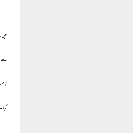
ہیں۔
سے تف
نام 
کیا ہ