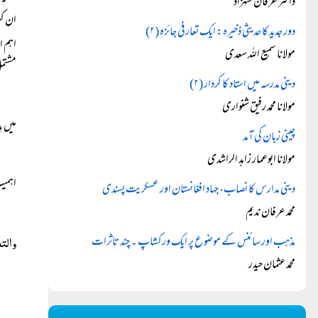
ڈاکٹر عرفان شہزاد
ان کت
دور جدید کا حدیثی ذخیرہ: ایک تعارفی جائزہ (۲)
اہم ا
مولانا سمیع اللہ سعدی
مشتمل
دینی مدرسہ میں استاد کا کردار (۲)
مولانا محمد رفیق شنواری
میں ب
چینی زبان کی آمد
مولانا ابوعمار زاہد الراشدی
اہمیت
دینی مدارس کا نصاب، جہاد افغانستان اور عسکریت پسندی
محمد عرفان ندیم
والت
مذہب اور سائنس کے موضوع پر ایک ورکشاپ ۔ چند تاثرات
محمد عثمان حیدر