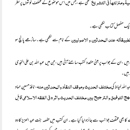
ۃ ومنزلتھا فی التشریع
لکھی ہے ،جس میں اس موضوع کے مختلف گوشوں پر نظر
ایک مفصل کتاب لکھی ہے۔
طبیقاتہ عند المحدثین و الاصولیین
کے نام سے لکھی ہے۔ساڑھے پانچ سو
یں ،ان کے جواب پر مبنی متعدد کتب سامنے آئی ہیں ،جن میں عبد اللہ بن علی النجدی
 ہیں۔
مختلف الحدیث وموقف النقاد والمحدثین منہ
، نافذ حسین حماد
ھج التوفیق والترجیح بین مختلف الحدیث واثرہ فی الفقہ الاسلامی
قابل
 کا بھی مختلف جوانب سے جائزہ لیا گیا ہے۔ ان کتب میں حفصہ بنت عبد العزیز کا دو