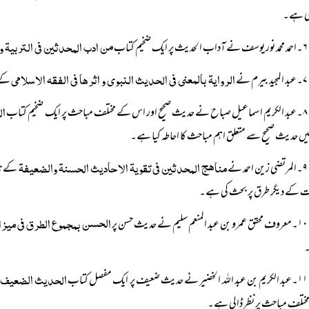
 ہے۔
من ادب المحدثین فی التربیۃ و
۶۔احمد محمد نور یوسف نے آداب الحدیث پر ایک ضخیم کتاب
الروایۃ بالمعنی فی الحدیث النبوی و اثرھا فی الفقہ الاسلامی
۷۔عبد المجید بیرم نے
کے 
ال
۸۔عبد الکریم اسماعیل صباح نے حدیث صحیح اور اس کے مختلف مباحث پر ایک ضخیم کتاب
ں حدیث صحیح سے متعلق اہم مباحث کا احاطہ کیا ہے۔
مناھج المحدثین فی تقویۃ الاحادیث الحسنۃ والضعیفۃ
۹۔المرتضی زین احمد نے
کے نا
ت کے دیگر طرق پر بحث کی ہے۔
الحسن بمجموع الطرق فی میزا
۱۰۔معروف محقق عمرو بن عبد المنعم سلیم نے حدیث حسن پر
الحدیث الضعیف و
۱۱۔عبد الکریم بن عبد اللہ الخضیر نے حدیث ضعیف پر ایک مفصل کتاب
تلف مباحث پر نظر ڈالی ہے۔