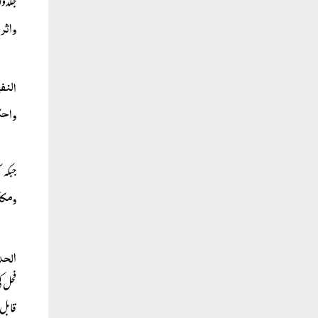
جلدوں
واثرہ
النف
واحک
جبکہ 
ومکا
الح
فحل ک
قابل 