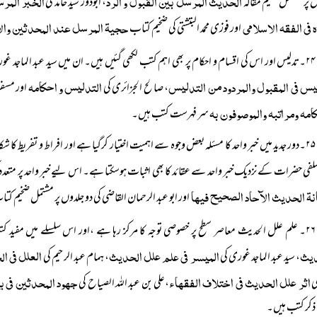
الحدیث المرسل بین القبول و الرد
الخبر المرس
 پر مشتمل ضخیم مقالہ
، ابودور سید حامد کی
 فی الفقہ الاسلامی
حجیۃ المرسل عند المحدثین وال
اور فوزی محمد البتشتی کی ضخیم کتاب
۲۴۔تدلیس اور اس کی اقسام و احکام پر بھی اہم کتب لکھی گئیں ہیں۔ ان میں سید عبد الماجد غوری کی
یس فی المقبول والمردود من التدلیس
التدلیس و احکامہ
، صالح الجزائری کی
اور مسفر
امہ ومراتبہ والموصوفون بہ
سر فہرست کتب ہیں۔
۲۵۔دور جدید میں خبر واحد کا مسئلہ بعض وجوہ سے اہمیت اختیار کرگیا ہے اور افراط و تفریط کا ش
سلفی حضرات کے نزدیک خبر واحد سے عقائد کا بھی اثبات ہوسکتا ہے۔ اس لیے خبر واحد پر متعدد 
نۃ الحدیث الآحاد الصحیح فیھا
اور ابو عبد الرحمان القاضی کی دو جلدوں پر مشتمل ضخیم کت
۲۶۔ علم علل الحدیث معاصر سطح پر خصوصی توجہ کا مرکز رہا ہے ،اور اس سلسلے میں مفید کتب سامنے آئی ہیں۔ ان میں شیخ نور الدین عتر کی
دیث
المیسر فی علم علل الحدیث
العلل فی ا
، سید عبد الماجد غوری کی
، ہمام عبد الرحیم کی
اثر علل الحدیث فی اختلاف الفقھاء
جھود المحدثین فی ب
ی
،علی بن عبد اللہ الصیاح کی
ذکر کتب ہیں۔