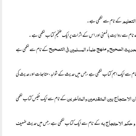
التعلیم
کے نام سے لکھی ہے۔
نام سے روایت بالمعنی اور اس کے اثرات پر ایک ضخیم کتاب لکھی ہے ۔
حدیث الصحیح و منھج علماء المسلمین فی التصحیح
کے نام سے لکھی ہے
م سے ایک اہم کتاب لکھی ہے ،جس میں حدیث کے شواہد ،متابعات اور حدیث کی
ن الاحتجاج بین المتقدمین والمتاخرین
کے نام سے ایک نفیس کتاب لکھی
 حکم الاحتجاج بہ
کے نام سے ایک کتاب لکھی ہے، جس میں حدیث ضعیف