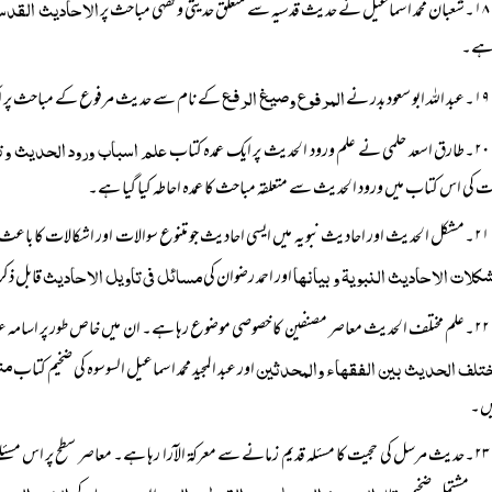
الاحادیث القدسی
۱۸۔شعبان محمد اسماعیل نے حدیث قدسیہ سے متعلق حدیثی و فقہی مباحث پر
 ہے۔
المرفوع وصیغ الرفع
۱۹۔عبد اللہ ابو سعود بدر نے
کے نام سے حدیث مرفوع کے مباحث پر 
علم اسباب ورود الحدیث و ت
۲۰۔طارق اسعد حلمی نے علم ورود الحدیث پر ایک عمدہ کتاب
 کی اس کتاب میں ورود الحدیث سے متعلقہ مباحث کا عمدہ احاطہ کیا گیا ہے۔
۲۱۔مشکل الحدیث اور احادیث نبویہ میں ایسی احادیث جو متنوع سوالات اور اشکالات کا باعث ہ
کلات الاحادیث النبویۃ و بیانھا
مسائل فی تاویل الاحادیث
اور احمد رضوان کی
قابل ذکر
۲۲۔علم مختلف الحدیث معاصر مصنفین کا خصوصی موضوع رہا ہے۔ ان میں خاص طور پر اسامہ عبد اللہ خیاط کی
تلف الحدیث بین الفقھاء والمحدثین
من
اور عبد المجید محمد اسماعیل السوسوہ کی ضخیم کتاب
یں۔
۲۳۔حدیث مرسل کی حجیت کا مسئلہ قدیم زمانے سے معرکۃ الآرا رہا ہے۔ معاصر سطح پر اس مسئلے