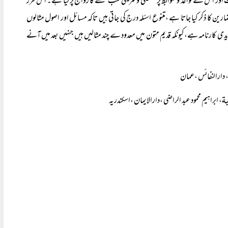
ور اس کے قواعد و ضوابط پر تطبیقی و تمرینی کتب لکھنے کا رواج پڑگیا ہے۔ اس طرز
کا ذکر کیا جاتا ہے ،متنوع اسئلہ درج کی جاتی ہیں تاکہ مسائل اور اصول مثالوں
دی کارنامہ ہے،کیونکہ قدیم متون میں معدود ے چند مثالیں ہیں جنہیں بعد میں آنے
ہ ، دارالنفائس ،عمان
، ابراہیم محمود عبد الراضی ،دارالایمان ،اسکندریہ