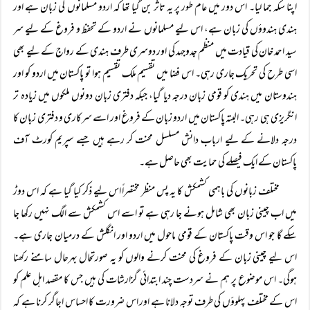
اپنا سکہ جما لیا۔ اس دور میں عام طور پر یہ تاثر بن گیا تھا کہ اردو مسلمانوں کی زبان ہے اور
ہندی ہندوؤں کی زبان ہے، اس لیے مسلمانوں نے اردو کے تحفظ و فروغ کے لیے سر
سید احمد خان کی قیادت میں منظم جدوجہد کی اور دوسری طرف ہندی کے رواج کے لیے بھی
اسی طرح کی تحریک جاری رہی۔ اس فضا میں تقسیم ملک تقسیم ہوا تو پاکستان میں اردو کو اور
ہندوستان میں ہندی کو قومی زبان درجہ دیا گیا، جبکہ دفتری زبان دونوں ملکوں میں زیادہ تر
انگریزی ہی رہی۔ البتہ پاکستان میں اردو زبان کے فروغ اور اسے سرکاری و دفتری زبان کا
درجہ دلانے کے لیے ارباب دانش مسلسل محنت کر رہے ہیں جسے سپریم کورٹ آف
پاکستان کے ایک فیصلے کی حمایت بھی حاصل ہے۔
مختلف زبانوں کی باہمی کشمکش کا یہ پس منظر مختصراً اس لیے ذکر کیا گیا ہے کہ اس دوڑ
میں اب چینی زبان بھی شامل ہونے جا رہی ہے تو اسے اس کشمکش سے الگ نہیں رکھا جا
سکے گا جو اس وقت پاکستان کے قومی ماحول میں اردو اور انگلش کے درمیان جاری ہے۔
اس لیے چینی زبان کے فروغ کی محنت کرنے والوں کو یہ صورتحال بہرحال سامنے رکھنا
ہوگی۔ اس موضوع پر ہم نے سردست چند ابتدائی گزارشات کی ہیں جس کا مقصد اہل علم کو
اس کے مختلف پہلوؤں کی طرف توجہ دلانا ہے اور اس ضرورت کا احساس اجاگر کرنا ہے کہ