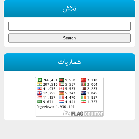
تلاش
شماریات