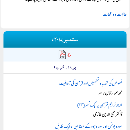
حلقوں کی علمی و فکری قیادت کو اس ذمہ داری کا بروقت احساس کر لینا چاہیے۔
حالات و واقعات
ستمبر ۲۰۱۷ء
جلد ۲۸ ۔ شمارہ ۹
نصوص کی تحدید و تخصیص اور قرآن کی آفاقیت
محمد عمار خان ناصر
اردو تراجم قرآن پر ایک نظر (۳۴)
ڈاکٹر محی الدین غازی
سورہ یونس اور سورہ ہود کے مضامین : ایک تقابل