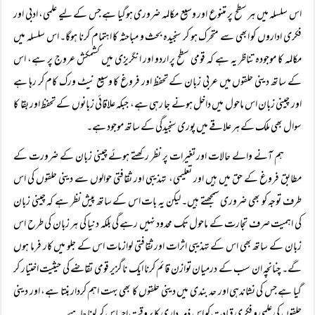
اس سلسلہ میں ہر سطح پر متنوع اور وسیع مکالمہ ضروری ہوگیا ہے جس کے لیے علمی، ادبی اور
فکری اداروں کو ابھی سے متحرک ہو کر سنجیدہ بحث و مباحثہ کا اہتمام کرنا ہوگا۔ اس سلسلہ میں
مکالمہ کا موجودہ تناظر یہ ہے کہ قومی سطح پر اردو اور انگریزی میں کشمکش عروج پر ہے، اس
کے ساتھ دینی حلقوں میں عربی زبان کے تحفظ اور فروغ کا وسیع نیٹ ورک کام کر رہا ہے
اور چینی زبان اس ماحول میں داخل ہونے جا رہی ہے، جبکہ علاقائی زبانوں کے تحفظ اور بقا کا
سوال بھی ملک کے ہر علاقے میں پوری سنجیدگی کے ساتھ موجود ہے۔
ہم آنے والے حالات اور تغیرات پر نظر رکھتے ہوئے چینی زبان کے ضرورت کے
مطابق فروغ کے حق میں ہیں اور تعلیمی، تہذیبی اور ثقافتی حوالوں سے دینی حلقوں کی اس
طرف توجہ کو بھی ضروری سمجھتے ہیں۔ لیکن یہ بات اس کے ساتھ پیش نظر ہے کہ چینی زبان
کی اہمیت صرف تجارت کے ماحول تک محدود نہیں رہے گی بلکہ دنیا کی ہر زبان کی طرح اس
زبان کے ساتھ بھی اس کے تہذیبی اثرات اور ثقافتی لوازمات اس کے جلو میں کار فرما ہوں
گے۔ چنانچہ ان سب کے درمیان توازن قائم کرنا ایک ناگزیر قومی تقاضے کی حیثیت اختیار کر
گیا ہے جس کی نشاندہی اور حد بندی میں دینی حلقوں کا بھی بہت اہم کردار بنتا ہے، اور دینی