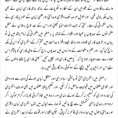
شکست دے کر مغل بادشاہت کو دوبارہ بحال کیا تو اس کی مدد کے لیے ایران سے آنے
والے مددگاروں کے جلو میں ان کے افکار و نظریات کے ساتھ ساتھ فارسی زبان نے بھی
یہاں جگہ بنا لی تھی۔ اور طویل عرصہ تک دفتری و عدالتی اور علمی زبان کے طور پر فارسی نے
یہاں حکمرانی کی ہے۔ حتیٰ کہ جب ایسٹ انڈیا کمپنی اور اس کے بعد تاج برطانیہ نے مغل
حکمرانوں کے صدیوں پر محیط دورِ اقتدار کے خاتمہ پر برصغیر میں حکمرانی کی زمام ہاتھ میں لی تو
یہاں ہر طرف فارسی کا دور دورہ تھا جسے دفتر و عدالت میں ختم کر کے انگریزی کو اس کی جگہ
رائج کیا گیا۔ اور علم و حکومت کے دائروں میں صدیوں راج کرنے والی فارسی کو بالآخر اس
محاورے سے دوچار ہونا پڑا کہ ’’پڑھیں فارسی اور بیچیں تیل‘‘ یعنی فارسی پڑھنے والوں کے
لیے اس سرزمین پر تیل بیچنے کے سوا کوئی روزگار باقی نہیں رہا۔
برصغیر میں انگریزی آئی تو بدیشی، سامراجی اور مشکل زبان ہونے کی وجہ سے وہ دینی
اور عوامی حلقوں میں قبولیت حاصل نہ کر سکی۔ اور تعلیم یافتہ حلقوں میں بھی صرف انگریزی
کی اجارہ داری کو تسلیم نہ کرتے ہوئے ہندی او ر اردو میں محاذ آرائی کا بازار گرم ہوگیا۔ اگر
اردو اور ہندی باہمی کشمکش سے بچ جاتیں تو ہمارے خیال میں شاید انگریزی زبان دفتری
اور عدالتی ماحول میں اجارہ داری قائم نہ کر پاتی۔ لیکن اقتدار اور قوت کے ذریعہ انگریزی نے