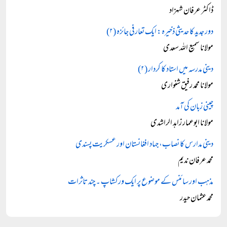
ڈاکٹر عرفان شہزاد
دور جدید کا حدیثی ذخیرہ: ایک تعارفی جائزہ (۲)
مولانا سمیع اللہ سعدی
دینی مدرسہ میں استاد کا کردار (۲)
مولانا محمد رفیق شنواری
چینی زبان کی آمد
مولانا ابوعمار زاہد الراشدی
دینی مدارس کا نصاب، جہاد افغانستان اور عسکریت پسندی
محمد عرفان ندیم
مذہب اور سائنس کے موضوع پر ایک ورکشاپ ۔ چند تاثرات
محمد عثمان حیدر