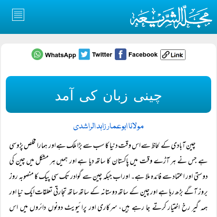
چینی زبان کی آمد
مولانا ابوعمار زاہد الراشدی
چین آبادی کے لحاظ سے اس وقت دنیا کا سب سے بڑا ملک ہے اور ہمارا مخلص پڑوسی
ہے جس نے ہر آڑے وقت میں پاکستان کا ساتھ دیا ہے اور ہمیں ہر مشکل میں چین کی
دوستی اور اعتماد سے فائدہ ملا ہے۔ اور اب جبکہ چین سے گوادر تک سی پیک کا منصوبہ روز
بروز آگے بڑھ رہا ہے اور چین کے ساتھ دوستانہ کے ساتھ ساتھ تجارتی تعلقات ایک نیا اور
ہمہ گیر رخ اختیار کرتے جا رہے ہیں، سرکاری اور پرائیویٹ دونوں دائروں میں اس