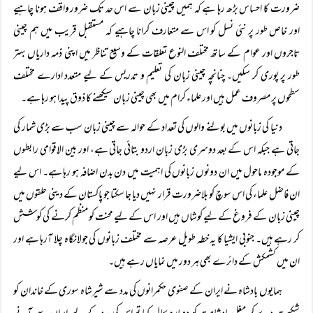
ضرورت کا احساس بڑھ رہا ہے کہ ہمیں چینی زبان سے اس حد تک ضرور واقف ہونا چاہیے
اور خاص طور پر نئی نسل کو اس سے متعارف کرانا چاہیے کہ مستقبل قریب میں ہم چینی
تاجروں اور عوام کے ساتھ مختلف النوع تعلقات کے وسیع تناظر میں اپنی ذمہ داریاں بہتر
طور پر پوری کر سکیں۔ چنانچہ چینی زبان کی تعلیم و تدریس کے لیے متعدد ادارے مختلف
سطحوں پر مصروف عمل ہیں اور علماء کرام میں بھی چینی زبان سیکھنے کا ذوق پیدا ہو رہا ہے۔
دنیا کی زبانوں میں بولنے والوں کی تعداد کے حوالہ سے چینی زبان سب سے بڑی شمار کی
جاتی ہے جبکہ اس کے بعد دوسری بڑی زبان اردو بتائی جاتی ہے، اور بین الاقوامی رابطوں
کے موجودہ ماحول میں ان دونوں زبانوں کی اہمیت میں دن بدن اضافہ ہو رہا ہے۔ اس لیے
ان فاضل علماء کی اس سوچ کو بلاضرورت قرار نہیں دیا جا سکتا جو پاکستان کے دینی حلقوں میں
چینی زبان کے فروغ کے لیے کوشاں ہیں اور اس کے لیے محنت کو منظم کرنے کی کوشش
کر رہے ہیں۔ جنوبی ایشیا کا یہ خطہ طویل عرصہ سے مختلف زبانوں کی جولانگاہ چلا آرہا ہے اور
ان میں کشمکش کے دائرے بھی ہر دور میں نمایاں رہے ہیں۔
ہمایوں بادشاہ نے ایران کے صفوی حکمرانوں کی مدد سے شیرشاہ سوری کے خاندان کو