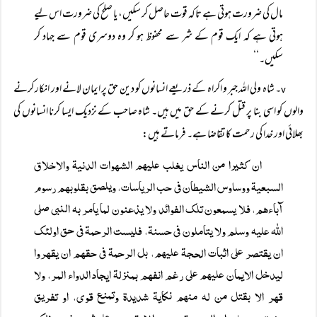
مال کی ضرورت ہوتی ہے تاکہ قوت حاصل کر سکیں، یا صلح کی ضرورت اس لیے
ہوتی ہے کہ ایک قوم کے شر سے محفوظ ہو کر وہ دوسری قوم سے جہاد کر
سکیں۔‘‘
۔ شاہ ولی اللہ جبر و اکراہ کے ذریعے انسانوں کو دین حق پر ایمان لانے اور انکار کرنے
v
والوں کو اسی بنا پر قتل کرنے کے حق میں ہیں۔ شاہ صاحب کے نزدیک ایسا کرنا انسانوں کی
بھلائی اور خدا کی رحمت کا تقاضا ہے۔ فرماتے ہیں:
ان کثیرا من الناس یغلب علیھم الشھوات الدنیۃ والاخلاق
السبعیۃ ووساوس الشیطان فی حب الریاسات، ویلصق بقلوبھم رسوم
آباءھم، فلا یسمعون تلک الفوائد ولا یذعنون لما یامر بہ النبی صلی
اللہ علیہ وسلم ولا یتاملون فی حسنۃ، فلیست الرحمۃ فی حق اولئک
ان یقتصر علی اثبات الحجۃ علیھم، بل الرحمۃ فی حقھم ان یقھروا
لیدخل الایمان علیھم علی رغم انفھم بمنزلۃ ایجاد الدواء المر، ولا
قھر الا بقتل من لہ منھم نکایۃ شدیدۃ وتمنع قوی، او تفریق