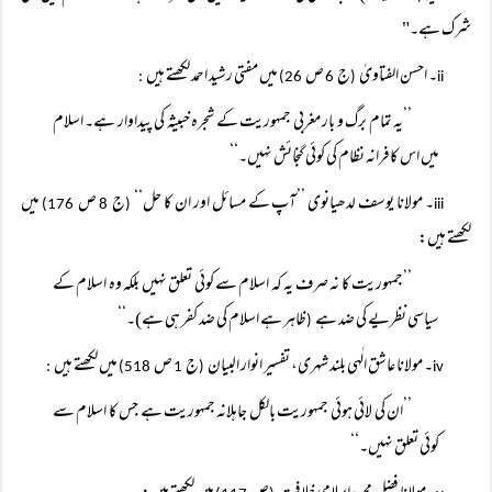
شرک ہے۔"
۔ احسن الفتاویٰ
ج
ص
میں مفتی رشید احمد لکھتے ہیں
:
26)
6
(
ii
’’یہ تمام برگ و بار مغربی جمہوریت کے شجرہ خبیثہ کی پیداوار ہے۔ اسلام
میں اس کافرانہ نظام کی کوئی گنجائش نہیں۔‘‘
۔ مولانا یوسف لدھیانوی ’’آپ کے مسائل اور ان کا حل‘‘
ج
ص
میں
176)
8
(
iii
لکھتے ہیں:
’’جمہوریت کا نہ صرف یہ کہ اسلام سے کوئی تعلق نہیں بلکہ وہ اسلام کے
سیاسی نظریے کی ضد ہے
ظاہر ہے اسلام کی ضد کفر ہی ہے)۔‘‘
(
۔ مولانا عاشق الٰہی بلند شہری، تفسیر انوار البیان
ج
ص
میں لکھتے ہیں
:
518)
1
(
iv
’’ان کی لائی ہوئی جمہوریت بالکل جاہلانہ جمہوریت ہے جس کا اسلام سے
کوئی تعلق نہیں۔‘‘