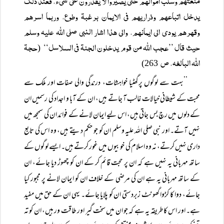
منعتھم وسلب اموالھم حتی یصیروا لا یقدرون علی شیء، فعند ذلک
یدخل اتباعھم وذراریھم فی الایمان برغبۃ وطوع، وربما اسرھم
وقھرھم یودی الی ایمانھم، والی ھذا اشار النبی صلی اللہ علیہ وسلم
حیث قال ’’عجب اللہ من قوم یدخلون الجنۃ فی السلاسل‘‘
حجۃ
(
اللہ البالغہ، ص
263)
’’بہت سے لوگوں پرگھٹیا خواہشات، درندگی والی صفات اور ملک سے
محبت کے شیطانی خیالات غالب آ جاتے ہیں، ان کے آبا و اجداد کی رسمیں ان
کے دلوں میں رچ بس جاتی ہیں، اس لیے ایمان لانے کے فوائد ان کی سمجھ میں
نہیں آتے۔ اور نبی صلی اللہ علیہ وسلم ان کو جو حکم دیتے ہیں، وہ اس کی تابع
داری نہیں کرتے، نہ وہ اسلام کی خوبیوں میں غور کرتے ہیں۔ ایسے لوگوں کے
ساتھ مہربانی یہ نہیں ہے کہ ان پر حجت قائم کر کے ان کو چھوڑ دیا جائے، ان
کے ساتھ مہربانی یہ ہے ان کی مرضی کے خلاف ان کو ایمان لانے پر مجبور کیا
جائے، دوا کا کڑوا گھونٹ زبردستی ان کو پلایا جائے۔ یہی ان کے حق میں مفید
ہے۔ اور اس کا طریقہ یہ ہے کہ جو ان میں سخت گیر اور طاقت ور ہیں، ان کو تہ