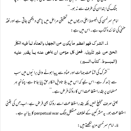
جنگ کی ابتدا ان کی طرف سے نہ ہو۔‘‘
امام سرخسی کی المبسوط اعلیٰ درجوں میں تحقیقی مراحل میں پڑھی دیکھی جاتی ہے اور فقہ
حنفی کی نمائندہ کتاب ہے۔ اس میں ہے:
۔ الشرک فھو اعظم ما یکون من الجھل والعناد لما فیہ انکار
i
الحق من غیر تاویل، فعلی کل مؤمن ان ینھی عنہ بما یقدر علیہ
المبسوط، کتاب السیر)
(
’’شرک کی شناعت جہالت اور عناد سے پیدا ہونے والی برائیوں میں سب
سے بڑھ کر ہے، اس لیے کہ اس میں بلا تاویل انکارِ حق پایا جاتا ہے، چنانچہ ہر
مسلمان پر بقدر استطاعت اس کا روکنا فرض ہے۔‘‘
یعنی صرف تبلیغ نہیں بلکہ بقدر استطاعت اسے روکنا بھی فرض ہے، اب جس کی جتنی
استطاعت ہو۔ یہ مشرکین کے خلاف مستقل جنگ
کا بیانیہ ہے۔
perpetual war
۔ امام سرخسی مزید لکھتے ہیں:
ii