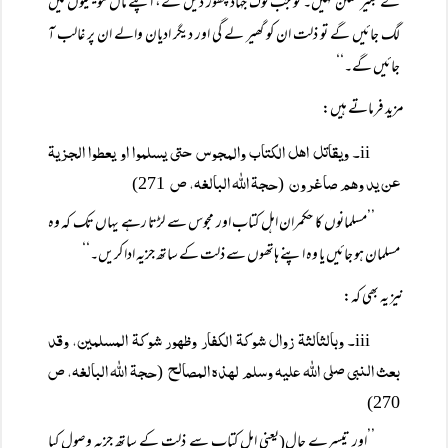
کے بغیر ممکن نہیں۔ تو جب لوگ جہاد چھوڑ دیں گے، اپنے مال مویشیوں میں
لگ جائیں گے تو ذلت ان کو گھیر لے گی اور دیگر ادیان والے ان پر غالب آ
جائیں گے۔‘‘
مزید فرماتے ہیں:
۔ ویقاتل اھل الکتاب والمجوس حتی یسلموا او یعطوا الجزیۃ
ii
عن ید وھم صاغرون
حجۃ اللہ البالغہ، ص
271)
(
’’مسلمانوں کا حکمران اہل کتاب اور مجوس سے لڑتا رہے یہاں تک کہ وہ
مسلمان ہو جائیں یا وہ اپنے ہاتھوں سے ذلت کے ساتھ جزیہ ادا کریں۔‘‘
نیز یہ بھی کہ:
۔ وبالثالثۃ زوال شوکۃ الکفار وظھور شوکۃ المسلمین، وقد
iii
بعث النبی صلی اللہ علیہ وسلم لھذہ المصالح
حجۃ اللہ البالغہ، ص
(
270)
’’اور تیسرے حال(یعنی اہل کتاب سے ذلت کے ساتھ جزیہ وصول کیا