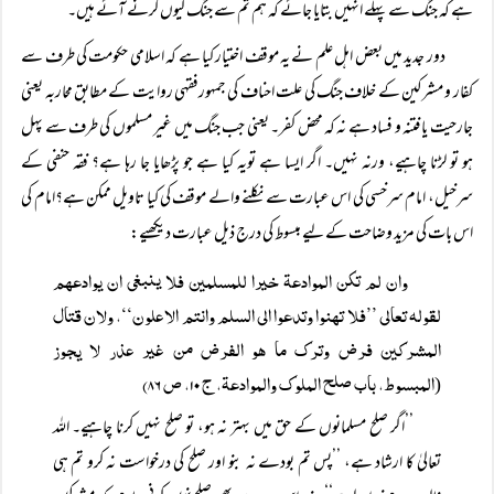
ہے کہ جنگ سے پہلے انہیں بتایا جائے کہ ہم تم سے جنگ کیوں کرنے آئے ہیں۔
دور جدید میں بعض اہل علم نے یہ موقف اختیار کیا ہے کہ اسلامی حکومت کی طرف سے
کفار و مشرکین کے خلاف جنگ کی علت احناف کی جمہورفقہی روایت کے مطابق محاربہ یعنی
جارحیت یا فتنہ و فساد ہے نہ کہ محض کفر۔ یعنی جب جنگ میں غیر مسلموں کی طرف سے پہل
ہو تو لڑنا چاہیے، ورنہ نہیں۔ اگر ایسا ہے تویہ کیا ہے جو پڑھایا جا رہا ہے؟ فقہ حنفی کے
سرخیل، امام سرخسی کی اس عبارت سے نکلنے والے موقف کی کیا تاویل ممکن ہے؟امام کی
اس بات کی مزید وضاحت کے لیے مبسوط کی درج ذیل عبارت دیکھیے:
وان لم تکن الموادعۃ خیرا للمسلمین فلا ینبغی ان یوادعھم
لقولہ تعالی ’’فلا تھنوا وتدعوا الی السلم وانتم الاعلون‘‘، ولان قتال
المشرکین فرض وترک ما ھو الفرض من غیر عذر لا یجوز
المبسوط، باب صلح الملوک والموادعۃ، ج ۱۰، ص ۸۶)
(
’’اگر صلح مسلمانوں کے حق میں بہتر نہ ہو، تو صلح نہیں کرنا چاہیے۔ اللہ
تعالیٰ کا ارشاد ہے، ’’پس تم بودے نہ بنو اور صلح کی درخواست نہ کرو تم ہی