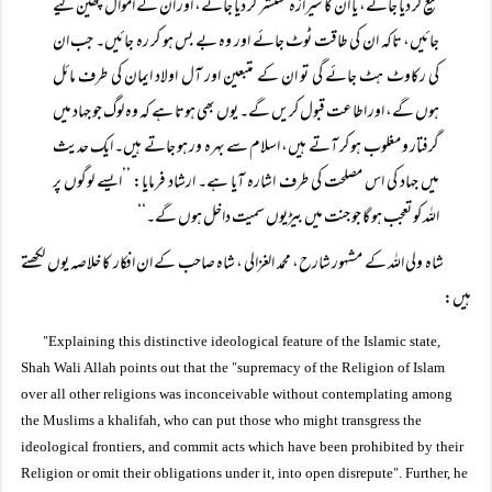
تیغ کر دیا جائے، یا ان کا شیرازہ منتشر کر دیا جائے، اور ان کے اموال چھین لیے
جائیں، تاکہ ان کی طاقت ٹوٹ جائے اور وہ بے بس ہو کر رہ جائیں۔ جب ان
کی رکاوٹ ہٹ جائے گی تو ان کے متبعین اور آل اولاد ایمان کی طرف مائل
ہوں گے، اور اطاعت قبول کریں گے۔ یوں بھی ہوتا ہے کہ وہ لوگ جو جہاد میں
گرفتار و مغلوب ہو کر آتے ہیں، اسلام سے بہرہ ور ہو جاتے ہیں۔ ایک حدیث
میں جہاد کی اس مصلحت کی طرف اشارہ آیا ہے۔ ارشاد فرمایا: ’’ایسے لوگوں پر
اللہ کو تعجب ہو گا جو جنت میں بیڑیوں سمیت داخل ہوں گے۔‘‘
شاہ ولی اللہ کے مشہور شارح، محمد الغزالی ، شاہ صاحب کے ان افکار کا خلاصہ یوں لکھتے
ہیں:
"
Explaining this distinctive ideological feature of the Islamic state,
"
Shah Wali Allah points out that the
supremacy of the Religion of Islam
over all other religions was inconceivable without contemplating among
the Muslims a khalifah, who can put those who might transgress the
ideological frontiers, and commit acts which have been prohibited by their
"
Religion or omit their obligations under it, into open disrepute
. Further, he