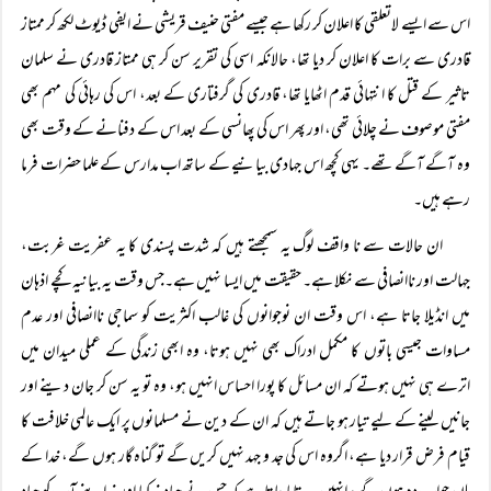
اس سے ایسے لاتعلقی کا اعلان کر رکھا ہے جیسے مفتی حنیف قریشی نے ایفی ڈیوٹ لکھ کر ممتاز
قادری سے برات کا اعلان کر دیا تھا، حالانکہ اسی کی تقریر سن کر ہی ممتاز قادری نے سلمان
تاثیر کے قتل کا انتہائی قدم اٹھایا تھا، قادری کی گرفتاری کے بعد، اس کی رہائی کی مہم بھی
مفتی موصوف نے چلائی تھی، اور پھر اس کی پھانسی کے بعد اس کے دفنانے کے وقت بھی
وہ آگے آگے تھے۔ یہی کچھ اس جہادی بیانیے کے ساتھ اب مدارس کے علما حضرات فرما
رہے ہیں۔
ان حالات سے نا واقف لوگ یہ سمجھتے ہیں کہ شدت پسندی کا یہ عفریت غربت،
جہالت اور ناانصافی سے نکلا ہے۔ حقیقت میں ایسا نہیں ہے۔جس وقت یہ بیانیہ کچے اذہان
میں انڈیلا جاتا ہے، اس وقت ان نوجوانوں کی غالب اکثریت کو سماجی ناانصافی اور عدم
مساوات جیسی باتوں کا مکمل ادراک بھی نہیں ہوتا، وہ ابھی زندگی کے عملی میدان میں
اترے ہی نہیں ہوتے کہ ان مسائل کا پورا احساس انہیں ہو، وہ تو یہ سن کر جان دینے اور
جانیں لینے کے لیے تیار ہو جاتے ہیں کہ ان کے دین نے مسلمانوں پر ایک عالمی خلافت کا
قیام فرض قرار دیا ہے، اگروہ اس کی جد و جہد نہیں کریں گے تو گناہ گار ہوں گے، خدا کے