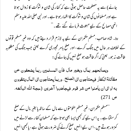
جائے) سے یہ مصلحت حاصل ہوتی ہے کہ کفار کی شان و شوکت کا زوال ہوتا
ہے اور مسلمانوں کی شان و شوکت کا اظہار ہوتا ہے۔ اور نبی صلی اللہ علیہ وسلم
انھی مصالح کے لیے مبعوث فرمائے گئے تھے۔‘‘
۔ شاہ صاحب،مسلم حکمران کے لیے یہ لازم قرار دیتے ہیں کہ وہ غیر مسلم قوتوں
iv
کے خلاف ہر حال میں جنگ کرے، اور صلح بامر مجبوری کرے یعنی جب جنگ کی مطلوبہ
طاقت نہ ہو۔ یعنی کہ اگر طاقت ہو صلح نہیں کی جائے گی:
ویصالحھم بمال وبغیر مال فان المسلمین ربما یضعفون عن
مقاتلۃ الکفار فیحتاجون الی الصلح، وربما یحتاجون الی المال یتقوون
بہ او الی ان یامنوا من شر قوم فیجاھدوا آخرین
حجۃ اللہ البالغہ،
(
ص
271)
’’مسلم حکمران،غیر مسلم حکومتو ں سے مال کے ساتھ یا بغیر مال کے صلح
کر سکتا ہے۔ یہ اس لیے کہ کبھی ایسا بھی ہوتا ہے کہ مسلمان کفار سے لڑنے میں
کمزور ہوتے ہیں، اس لیے انہیں صلح کرنے کی ضرورت ہوتی ہے، یا کبھی انہیں