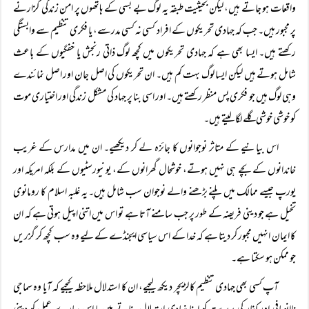
واقعات ہو جاتے ہیں، لیکن بحیثیت طبقہ یہ لوگ بے بسی کے ہاتھوں پر امن زندگی گزارنے
پر مجبور ہیں۔ جب کہ جہادی تحریکوں کے افراد کسی نہ کسی مدرسے، یا فکری تنظیم سے وابستگی
رکھتے ہیں۔ ایسا بھی ہے کہ جہادی تحریکوں میں کچھ لوگ ذاتی رنجش یا خفگیوں کے باعث
شامل ہوتے ہیں لیکن ایسا لوگ بہت کم ہیں۔ ان تحریکوں کی اصل جان اور اصل نمائندے
وہی لوگ ہیں جو فکری پس منظر رکھتے ہیں۔ اور اسی بنا پر جہاد کی مشکل زندگی اور اختیاری موت
کو خوشی خوشی گلے لگا لیتے ہیں۔
اس بیانیے کے متاثر نوجوانوں کا جائزہ لے کر دیکھیے۔ ان میں مدارس کے غریب
خاندانوں کے بچے ہی نہیں ہوتے، خوشحال گھرانوں کے، یونیورسٹیوں کے بلکہ امریکہ اور
یورپ جیسے ممالک میں پلنے بڑھنے والے نوجوان سب شامل ہیں۔ یہ غلبہ اسلام کا رومانوی
تخیل ہے جو دینی فریضہ کے طور پر جب سامنے آتا ہے تو اس میں اتنی اپیل ہوتی ہے کہ ان
کا ایمان انہیں مجبور کر دیتا ہے کہ خدا کے اس سیاسی ایجنڈے کے لیے وہ سب کچھ کر گزریں
جو ممکن ہو سکتا ہے۔
آپ کسی بھی جہادی تنظیم کا لڑیچر دیکھ لیجیے، ان کا استدلال ملاحظہ کیجیے کہ آیا وہ سماجی