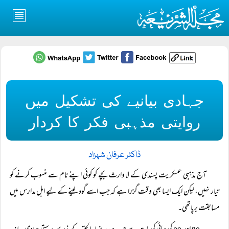
جہادی بیانیے کی تشکیل میں
روایتی مذہبی فکر کا کردار
ڈاکٹر عرفان شہزاد
آج مذہبی عسکریت پسندی کے لا وارث بچے کو کوئی اپنے نام سے منسوب کرنے کو
تیار نہیں، لیکن ایک ایسا بھی وقت گزرا ہے کہ جب اسے گود لینے کے لیے اہل مدارس میں
مسابقت برپاتھی۔