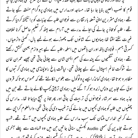
یہ
اور
کی دہائی کی بات ہے جب صدر ضیاء الحق کے زیر سرپرستی جہادی بیانیہ
90
80
قوم کا نصب العین بنایا جا رہا تھا۔ مساجد اورمدارس میں جہادی پروگرام منعقد کیے جاتے
تھے، جہادی مقررین اپنی شعلہ بار تقاریر سے نوجوان طلبہ کے جذبات کو برانگیختہ کر دیا کرتے
تھے، طلبہ کومحاذ پر جانے کی بجائے مدرسے میں آرام سے بیٹھ کر تعلیم حاصل کرنا خلافِ
غیرت لگنے لگتا تھا،جہادیوں کے شانوں تک چھوڑے ہوئے لمبے بال، گھنی داڑھیاں،
کسرتی جسم، فولادی ہاتھ اور ان ہاتھوں میں اسلحہ،طلبہ کے لیے ہیروازم جیسی کشش رکھتے
تھے، جہادی تنظیموں کے چندے کی مہم ایسی شان سے چلائی جاتی تھی جیسے عمران خان
نے شوکت خانم ہسپتال کے لیے چلائی تھی، لیاقت باغ راولپنڈی میں جہادی کرتبوں کا
مظاہرہ ہوتا تھا، جہادی کمانڈر ایسے پروٹوکول سے جلوس نکالتے تھے کہ محسوس ہوتا کہ قرونِ
اولیٰ کے مجاہدین واپس زندہ ہو کر آ گئے ہیں، جہادی تربیتی کیمپ لگائے جاتے تھے جن میں
جذبہ جہاد سے سرشار نوجوانوں کی تربیت کی جاتی اور پھرمحاذ پر بھیج دیاجاتا تھا۔ مدارس کی
چھٹیوں میں طلبہ کو جہادی کیمپوں میں جانے کی ترغیب دی کی جاتی تھی، دارالعلوم کراچی سے
لے کر خیر المدارس ملتان تک سب مدارس کے طلبہ جہادی کیمپوں میں آتے تھے۔شہید
ہوتے مجاہدین کی سمعی
کیسٹیں سنائی جاتیں جن میں وہ شہادت سے پہلے آخری
Audio