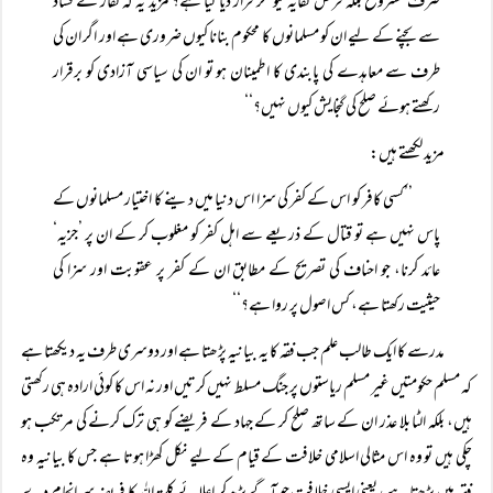
صرف مشروع بلکہ فرض کفایہ کیونکر قرار دیا گیا ہے؟ مزید یہ کہ کفار کے فساد
سے بچنے کے لیے ان کو مسلمانوں کا محکوم بنانا کیوں ضروری ہے اور اگر ان کی
طرف سے معاہدے کی پابندی کا اطمینان ہو تو ان کی سیاسی آزادی کو برقرار
رکھتے ہوئے صلح کی گنجایش کیوں نہیں؟‘‘
مزید لکھتے ہیں:
’’کسی کافر کو اس کے کفر کی سزا اس دنیا میں دینے کا اختیار مسلمانوں کے
پاس نہیں ہے تو قتال کے ذریعے سے اہل کفر کو مغلوب کر کے ان پر ’جزیہ‘
عائد کرنا، جو احناف کی تصریح کے مطابق ان کے کفر پر عقوبت اور سزا کی
حیثیت رکھتا ہے، کس اصول پر روا ہے؟‘‘
مدرسے کا ایک طالب علم جب فقہ کا یہ بیانیہ پڑھتا ہے اور دوسری طرف یہ دیکھتا ہے
کہ مسلم حکومتیں غیر مسلم ریاستوں پر جنگ مسلط نہیں کرتیں اور نہ اس کا کوئی ارادہ ہی رکھتی
ہیں، بلکہ الٹا بلا عذر ان کے ساتھ صلح کر کے جہاد کے فریضے کو ہی ترک کرنے کی مرتکب ہو
چکی ہیں تو وہ اس مثالی اسلامی خلافت کے قیام کے لیے نکل کھڑا ہوتا ہے جس کا بیانیہ وہ