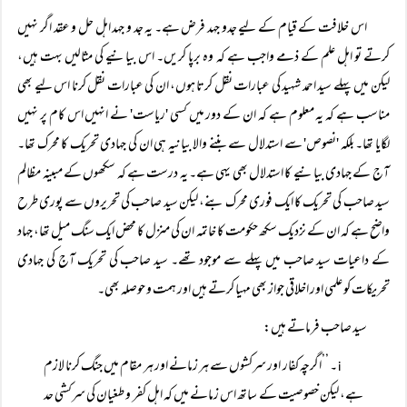
اس خلافت کے قیام کے لیے جدو جہد فرض ہے۔ یہ جد و جہد اہل حل و عقد اگر نہیں
کرتے تو اہل علم کے ذمے واجب ہے کہ وہ برپا کریں۔ اس بیانیے کی مثالیں بہت ہیں،
لیکن میں پہلے سید احمد شہید کی عبارات نقل کرتا ہوں، ان کی عبارات نقل کرنا اس لیے بھی
مناسب ہے کہ یہ معلوم ہے کہ ان کے دور میں کسی 'ریاست' نے انہیں اس کام پر نہیں
لگایا تھا۔ بلکہ 'نصوص' سے استدلال سے بننے والا بیانیہ ہی ان کی جہادی تحریک کا محرک تھا۔
آج کے جہادی بیانیے کا استدلال بھی یہی ہے۔ یہ درست ہے کہ سکھوں کے مبینہ مظالم
سید صاحب کی تحریک کا ایک فوری محرک بنے، لیکن سید صاحب کی تحریروں سے پوری طرح
واضح ہے کہ ان کے نزدیک سکھ حکومت کا خاتمہ ان کی منزل کا محض ایک سنگ میل تھا، جہاد
کے داعیات سید صاحب میں پہلے سے موجود تھے۔ سید صاحب کی تحریک آج کی جہادی
تحریکات کو علمی اور اخلاقی جواز بھی مہیا کرتے ہیں اور ہمت و حوصلہ بھی۔
سید صاحب فرماتے ہیں:
۔ ’’اگرچہ کفار اور سرکشوں سے ہر زمانے اور ہر مقام میں جنگ کرنا لازم
i
ہے، لیکن خصوصیت کے ساتھ اس زمانے میں کہ اہل کفر و طغیان کی سرکشی حد