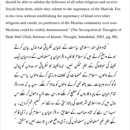
should be able to subdue the followers of all other religions and receive
'
Jizyah from them, while they submit to the supremacy of the Shari
ah. For,
in his view, without establishing the supremacy of Islam over other
religions and creeds, no preference of the Muslim community over non-
."
Muslims could be visibly demonstrated
(The Sociopolitical Thoughts of
Shah Wali Ullah, Institute of Islamic Thought, Islmababd, 2001, pg, 98)
’’شاہ ولی اللہ، اسلامی ریاست کے نمایاں نظریاتی خدو خال بیان کرتے
ہوئے واضح کرتے ہیں کہ اسلام کا غلبہ دیگر ادیان پر مسلمانوں کے درمیان ایک
خلیفہ کی موجودگی کے بغیر ممکن نہیں، ایساخلیفہ جو نظریاتی سرحدوں کو پامال
کرنے والوں، اسلام کے ممنوعات کی خلاف ورزی کرنے والوں، یا اس کے
لاگو کردہ واجبات سے پہلو تہی کرنے والوں کو عاجز کر سکے۔ مزید یہ کہ وہ دیگر
تمام ادیان کے پیروکاروں کو مطیع کر سکے اور ان سے جزیہ وصول کر سکے اس
حال میں کہ وہ اسلامی شریعت کی بالادستی کے سامنے سر تسلیم خم کردیں۔ یہ
سب اس لیے کہ شاہ صاحب کے مطابق، دیگر ادیان پر اسلام کی برتری قائم
کیے بغیر غیر مسلمانوں پرمسلمانوں کی برتری واضح طور پر ثابت نہیں ہوسکتی۔‘‘