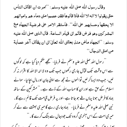
وقال رسول اللہ صلی اللہ علیہ وسلم: ’’امرت ان اقاتل الناس
حتی یقولوا لا الہ الا اللہ فاذا قالوھا فقد عصموا منی دماء ھم واموالھم
الا بحقھا وحسابھم علی اللہ‘‘، فاستقر الامر علی فرضیۃ الجھاد مع
المشرکین وھو فرض قائم الی قیام الساعۃ، قال النبی صلی اللہ علیہ
وسلم: ’’الجھاد ماض منذ بعثنی اللہ تعالیٰ الی ان یقاتل آخر عصابۃ
من امتی الدجال‘‘
’’رسول اللہ صلی اللہ علیہ وسلم نے فرمایا، ’’مجھے حکم دیا گیا ہے کہ لوگوں
سے اس وقت تک قتال جاری رکھوں جب تک وہ لا الہ الا اللہ کا اقرار نہ کر
لیں، جب وہ ایسا کر لیں تو انہوں نے مجھ سے اپنی جان اور مال بچا لیا، سوائے
اسلام کے حق ہے اور ان کا حساب اللہ کے ذمے ہے۔‘‘ مشرکین کے ساتھ
جہاد کا فرض ہونا یہاں طے ہو جاتا ہے، اور یہ فرض قیامت تک قائم رہے گا۔
نبی صلی اللہ علیہ وسلم نے فرمایا، ’’جہاد جاری رہے گا میری بعثت سے لے کر
میری امت کے اس آخری گروہ تک جو دجال سے جنگ کرے گا۔‘‘