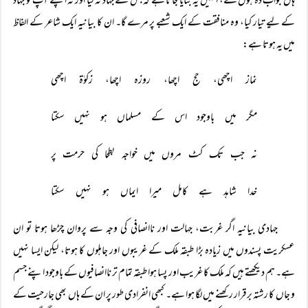
ہاں جواب دہ ہوں گے، انہیں یہ بتایا جاتا ہے کہ جس نے جہاد نہ کیا اور نہ اپنے آپ کو جہاد
کے لیے تیار کیا، وہ منافقت کے ایک شعبے پر مرے گا۔ ان کا بیانیہ ایک شاعر کے الفاظ
میں یہ ہوتا ہے:
نماز اچھی، حج اچھا، روزہ اچھا، زکوٰۃ اچھی
مگر میں باوجود اس کے مسلماں ہو نہیں سکتا
نہ جب تک کٹ مروں میں خواجہ بطحا کی حرمت پر
خدا شاہد ہے کامل میرا ایماں ہو نہیں سکتا
جہادی بیانیہ اگر غربت، جہالت اور ناانصافی کی وجہ سے پروان چڑھا ہوتا تو ان
عسکریت پسندوں میں زیادہ بڑا طبقہ ملک کے غریبوں اور جاہلوں کا ہوتا، لیکن ایسا نہیں
ہے۔ ہم دیکھتے ہیں کہ ملک کا غریب اور پسا ہوا طبقہ تمام تر ناانصافیوں کے باوجود اپنے جسم
و جاں کا رشتہ برقرار رکھنے میں لگا ہوا ہے۔ کبھی انفرادی طور پر ان کے ہاں بھی جارحیت کے