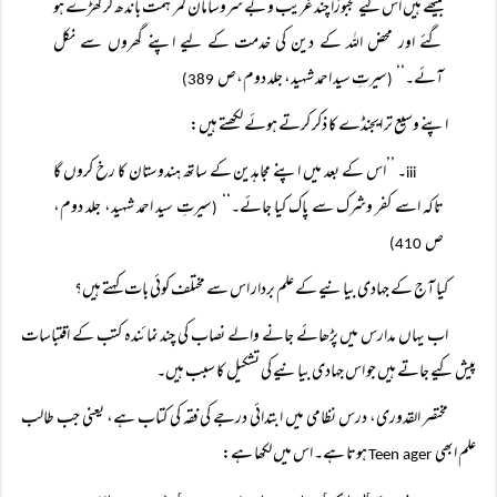
بیٹھے ہیں اس لیے مجبورًا چند غریب و بے سروسامان کمر ہمت باندھ کر کھڑے ہو
گئے اور محض اللہ کے دین کی خدمت کے لیے اپنے گھروں سے نکل
آئے۔‘‘
سیرتِ سید احمد شہید، جلد دوم،ص
389)
(
اپنے وسیع تر ایجنڈے کا ذکر کرتے ہوئے لکھتے ہیں:
۔ ’’اس کے بعد میں اپنے مجاہدین کے ساتھ ہندوستان کا رخ کروں گا
iii
تاکہ اسے کفر وشرک سے پاک کیا جائے۔‘‘
سیرتِ سید احمد شہید، جلد دوم،
(
ص
410)
کیا آج کے جہادی بیانیے کے علم بردار اس سے مختلف کوئی بات کہتے ہیں؟
اب یہاں مدارس میں پڑھائے جانے والے نصاب کی چند نمائندہ کتب کے اقتباسات
پیش کیے جاتے ہیں جو اس جہادی بیانیے کی تشکیل کا سبب ہیں۔
مختصر القدوری، درس نظامی میں ابتدائی درجے کی فقہ کی کتاب ہے، یعنی جب طالب
علم ابھی
ہوتا ہے۔ اس میں لکھا ہے:
Teen ager