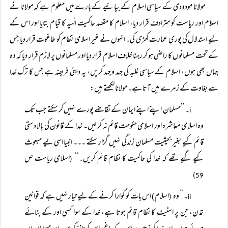
مولانا مودودی کے سیاسی اسلام کے بیانیے کے بارے میں معلوم ہے کہ مولانا نے
اسلام اور ریاست کو مترادف قرار دیا، اسلام کا مقصد حاکمیت الٰہیہ کا قیام بتایا اور اس کے
لیے استدلال کی پوری عمارت کھڑی کی۔ انہوں نے غیر اسلامی نظام کو طاغوت قرار دیا جس
کے تحت مسلمانوں کا راضی ہو کر رہنا خلاف اسلام قرار دیا اور مسلمانوں پر لازم قرار دیا کہ وہ
جہاں بھی ہوں، اسلام کے سیاسی غلبہ کی جہد و جہد کریں، یہ دینی فریضہ ہے جس کا ترک خدا
سے بغاوت کے زمرے میں آتا ہے۔ مولانا لکھتے ہیں:
۔ ’’مسلمان اپنے اپنے ایمان کے تقاضے پورے نہیں کر سکتے جب تک
i
وہ اسلامی معاشرہ اور اسلامی حکومت قائم نہ کر لیں۔ خدا کے قانون کی بالا دستی
قائم کیے بغیر بحیثیت مسلمان زندگی نہیں گزار سکتے ۔۔۔ انبیا اسی لیے مبعوث
کیے گیے تھے کہ خدا کی حاکمیت کا نظام قائم کریں۔‘‘
اسلامی ریاست ص
(
59)
۔ ’’وہ
اسلام) اس بات کو گوارا کرنے کے لیے تیار نہیں ہے کہ قوانین
(
ii
تمدن، جن پر اسٹیٹ کا نظام قائم ہوتا ہے، خدا کے سوا کسی اور کے بنائے