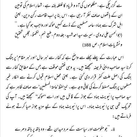
سے گزر چکی ہے، مظلوموں کی آہ و فریاد کا غلغلہ بلند ہے، شعارِ اسلام کی توہین
ان کے ہاتھوں صاف نظر آ رہی ہے، اس بنا پر اب اقامت رکن دین، یعنی
اہل شرک سے جہاد، عامہ مسلمین کے ذمے کہیں مؤکد اور واجب ہو گیا ہے۔‘‘
ابو الحسن علی ندوی ، سیرتِ سید احمد شہید، جلد دوم،طبع نہم، لکھنؤ، مجلسِ تحقیق
(
و نشریاتِ اسلام، ص
388)
اس عبارت کے پہلے جملے سے واضح ہے کہ کفار سے 'ہر حال' اور 'ہر مقام' پر جنگ
کرنا سید صاحب دینی فریضہ سمجھتے ہیں۔ یہ وہی فقہی موقف ہے جس کے مطابق کفار سے
جنگ کی اصل علت کفر قرار دی گئی ہے۔ یعنی محض اسلام قبول کرنے سے انکار غیر
مسلموں پر جنگ مسلط کرنے کی کافی وجہ ہے۔ نیز لفظ 'عامۃ المسلمین' سے صاف ظاہر ہے کہ
سید صاحب پرائیویٹ جہاد کے جواز کے قائل ہیں اور اسے "مؤکد" سمجھتے ہیں۔ آپ کی
تحریک تھی ہی پرائیویٹ جہاد۔ اس پرائیویٹ جہاد کے لیے مزید جواز مہیا کرتے ہوئے
فرماتے ہیں:
۔ ’’جو حکومت اور سیاست کے مردِ میدان تھے، وہ ہاتھ پر ہاتھ دھرے
ii