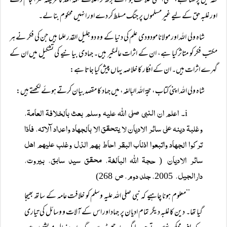
فقہ میں پڑھتا ہے، یعنی ایسی خلافت جو آگے بڑھ کر اعلائے کلمۃ اللہ کا فریضہ سر انجام دے
اور غلبہ حق کے لیے غیر مسلموں پر جنگ مسلط کر دے اور انہیں محکوم بنا لے۔
شاہ ولی اللہ اور مولانا مودودی علم کی دنیا کے وہ دو جلیل القدر علما ہیں جن کی فکر نے ہر
مکتب فکر کو متاثر کیا ہے، ان کے اثرات عالمگیر ہیں۔ جہادی بیانیے کی تشکیل میں ان کے
گہرے اثرات ہیں۔ ان کے افکار کا خلاصہ یہاں پیش کیا جاتا ہے:
شاہ ولی اللہ اپنی کتاب، حجۃ اللہ البالغہ، میں جہاد کا مقصد بیان کرتے ہوئے لکھتے ہیں:
۔ اعلم ان النبی صلی اللہ علیہ وسلم بعث بالخلافۃ العامۃ،
i
وغلبۃ دینہ علی سائر الادیان لا یتحقق الا بالجھاد واعداد آلاتہ، فاذا
ترکوا الجھاد واتبعوا اذناب البقر احاط بھم الذل وغلب علیھم اھل
سائر الادیان
حجۃ اللہ البالغۃ، محقق سید سابق، بیروت،
(
دارالجیل،
، جلد دوم، ص
268)
2005
’’معلوم ہونا چاہیے کہ نبی صلی اللہ علیہ وسلم کو خلافت عامہ کے ساتھ بھیجا
گیا تھا۔ دین کا غلبہ دیگر تمام ادیان پر جہاد اور اس کے آلات و وسائل کی تیاری