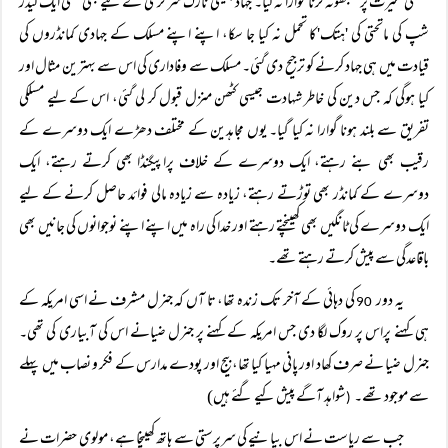
مسلکی غیرت پر سمجھوتہ کرنا گوارا نہ کیا۔ جہاد جیسی نازک سرگرمی کے لیے بھی کسی ایک لیڈر
شپ کی ماتحتی کی 'ہتک'کا تحمل نہ کیا جا سکا، اپنے اپنے مسلک کے جہادی کمانڈروں کی
قیادت میں ہی جہاد کرنے کو ترجیح دی گئی۔ مسلک سے وفاداری کی اس سے بہترین مثال اور
کیا ہوگی کہ جس دین کی خاطر شہادت جیسی کٹھن منزل قبول کر لی گئی، اس کے لیے مسلکی
تفریق سے بلند ہونا گوارا نہ کیا گیا۔ یوں مجاہدین کے مختلف دھڑے ایک دوسرے کے
رقیب بھی بنے رہتے، ایک دوسرے کے خلاف پراپیگنڈا بھی کرتے رہتے، ایک
دوسرے کے کمانڈر بھی توڑتے رہتے، زیادہ سے زیادہ مالی فوائد حاصل کرنے کے لیے
ایک دوسرے کی ٹانگیں بھی کھینچتے رہتے اور خدا کی راہ میں اپنے اپنے نوجوانوں کی جانیں بھی
باقاعدگی سے پیش کرتے رہتے تھے۔
یہ دور
کی دہائی کے آخر تک زندہ تھا، تا آں کہ جنرل مشرف نے اسی امریکہ کے
90
ہی کہنے پراس پر روک لگا دی جس امریکہ کے کہنے پر جنرل ضیانے اس کی آبیاری کی تھی۔
جنرل ضیا نے صرف کھاد اور پانی مہیا کیا تھا،بیج اور پودے مدارس کے فکر و نصاب میں پہلے
سے موجود تھے۔
شواہد آگے پیش کیے گئے ہیں)
(
جب سے ریاست نے اس بیانیے کی سرپرستی سے ہاتھ کھینچا ہے، مولوی حضرات نے