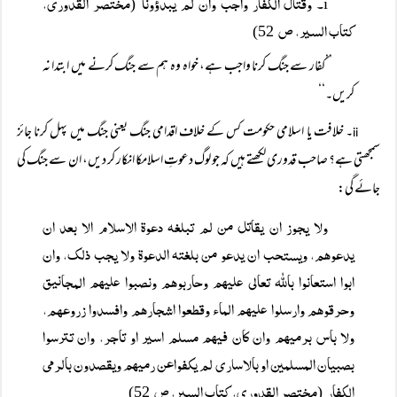
۔ وقتال الکفار واجب وان لم یبدؤونا
مختصر القدوری،
(
i
کتاب السیر، ص
52)
’’کفار سے جنگ کرنا واجب ہے، خواہ وہ ہم سے جنگ کرنے میں ابتدا نہ
کریں۔‘‘
۔ خلافت یا اسلامی حکومت کس کے خلاف اقدامی جنگ یعنی جنگ میں پہل کرنا جائز
ii
سمجھتی ہے؟ صاحب قدوری لکھتے ہیں کہ جو لوگ دعوتِ اسلامکا انکار کر دیں، ان سے جنگ کی
جائے گی:
ولا یجوز ان یقاتل من لم تبلغہ دعوۃ الاسلام الا بعد ان
یدعوھم، ویستحب ان یدعو من بلغتہ الدعوۃ ولا یجب ذلک، وان
ابوا استعانوا باللہ تعالی علیھم وحاربوھم ونصبوا علیھم المجانیق
وحرقوھم وارسلوا علیھم الماء وقطعوا اشجارھم وافسدوا زروعھم،
ولا باس برمیھم وان کان فیھم مسلم اسیر او تاجر، وان تترسوا
بصبیان المسلمین او بالاساری لم یکفواعن رمیھم ویقصدون بالرمی
الکفار
مختصر القدوری، کتاب السیر، ص
52)
(