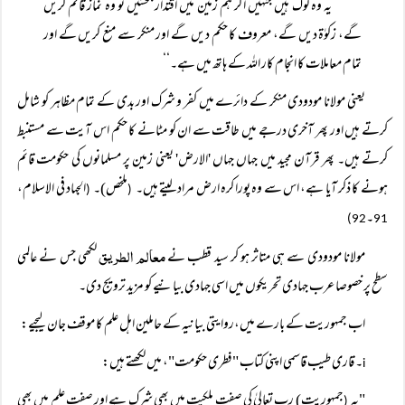
’’یہ وہ لوگ ہیں جنہیں اگر ہم زمین میں اقتدار بخشیں تو وہ نماز قائم کریں
گے، زکوٰۃ دیں گے، معروف کا حکم دیں گے اور منکر سے منع کریں گے اور
تمام معاملات کا انجام کار اللہ کے ہاتھ میں ہے۔‘‘
یعنی مولانا مودودی منکر کے دائرے میں کفر و شرک اور بدی کے تمام مظاہر کو شامل
کرتے ہیں اور پھر آخری درجے میں طاقت سے ان کو مٹانے کا حکم اس آیت سے مستنبط
کرتے ہیں۔ پھر قرآن مجید میں جہاں جہاں 'الارض' یعنی زمین پر مسلمانوں کی حکومت قائم
ہونے کا ذکر آیا ہے، اس سے وہ پورا کرہ ارض مراد لیتے ہیں۔
ملخص)۔
الجہاد فی الاسلام،
(
(
۔
92)
91
معالم الطریق
مولانا مودودی سے ہی متاثر ہو کر سید قطب نے
لکھی جس نے عالمی
سطح پر خصوصا عرب جہادی تحریکوں میں اسی جہادی بیانیے کو مزید ترویج دی۔
اب جمہوریت کے بارے میں،روایتی بیانیہ کے حاملین اہل علم کا موقف جان لیجیے:
۔ قاری طیب قاسمی اپنی کتاب "فطری حکومت"، میں لکھتے ہیں:
i
"یہ
جمہوریت) رب تعالیٰ کی صفت ملکیت میں بھی شرک ہے اور صفت علم میں بھی
(