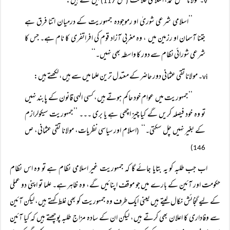
۔ مولانا فضل محمد، اسلامی خلافت
ص
میں لکھتے ہیں:
117)
(
v
’’اسلامی شرعی شوریٰ او رموجودہ جمہوریت کے درمیان اتنا فرق ہے
جتنا آسمان او رزمین میں ، وہ مغربی آزاد قوم کی افراتفری کا نام ہے۔ جس کا
شرعی شورائی نظام سے دور کا واسطہ بھی نہیں۔‘‘
۔ مولانا تقی عثمانی دور حاضر کے معتدل ترین علما میں سے ہیں، لکھتے ہیں:
vi
’’جمہوریت میں عوام خود حاکم ہوتے ہیں، کسی الہی قانون کے پابند نہیں
تو وہ خود فیصلہ کریں گے کیا چیز اچھی ہے یا بری ۔۔۔ ’’جمہوریت سیکولرازم
کے بغیر نہیں چل سکتی۔‘‘
اسلام اور سیاسی نظریات، مولانا تقی عثمانی، ص
(
146)
اب جب طلبہ کو یہ بتایا جائے گا کہ جمہوریت غیر اسلامی نظام ہے تو وہ اس نظام
حکومت اور آئین کے بارے میں جو موقف اپنائیں گے، وہ ظاہر ہے۔ علما تو اپنی دو عملی
کے لیے گنجائش نکال لیتے ہیں یعنی ایک طرف وہ جمہوریت کو بھی غلط کہتے ہیں، لیکن آئین
سے وفاداری کا اعلان بھی کرتے ہیں، لیکن ان کے سادہ مزاج طلبہ پوچھتے ہیں کہ کیا آئین