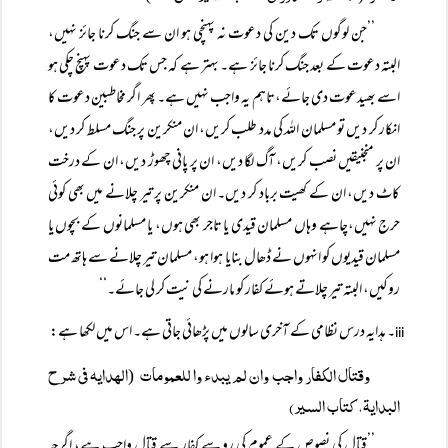
’’جن لوگوں تک دین کی دعوت نہ پہنچی ہو ان سے جنگ کرنا جائز نہیں،
البتہ دعوت کے بعد جنگ کرنا جائز ہے۔ بہتر ہے کہ جس تک دعوت پہنچ چکی ہو
اسے بھیدعوت دی جائے،تاہم یہ واجب نہیں ہے۔ پھر اگر مخاطبین دعوت کا
انکار کر دیں تو مسلمان اللہ کی مدد طلب کریں، ان منکرین پر جنگ مسلط کر دیں،
ان پر منجنیقیں نصب کریں، آگ لگا دیں، ان پر پانی چھوڑ دیں، ان کے درخت
کاٹ دیں، ان کے کھیت برباد کر دیں۔ ان منکرین پر تیر چلانے میں بھی کوئی
حرج نہیں،چاہے وہاں مسلمان قیدی یا تاجر بھی ہوں، یا مسلمانوں کے بچوں یا
مسلمان قیدیوں کو انہوں نے ڈھال بنایا ہوا ہو، مسلمان تیر چلانے سے ہاتھ مت
روکیں، البتہ تیر چلاتے ہوئے کفار کو مارنے کی نیت کر لی جائے۔‘‘
۔ ہدایہ درس نظامی کے آخری سالوں میں پڑھائی جاتی ہے۔ اس میں لکھا ہے:
iii
وقتال الکفار واجب وان لم یبدء وا للعمومات
الہدایہ فی شرح
(
البدایۃ، کتاب السیر)
’’قتال کی نصوص کے عموم کی رو سے کفار سے قتال واجب ہے، اگرچہ