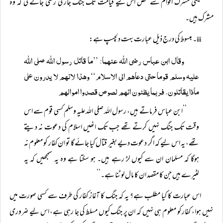
یعنی مشرک اقوام سے محض اس لیے قیامت تک جنگ جاری رکھی جائے گی کہ وہ
مشرک ہیں۔
۔ مبسوط کی درج ذیل عبارت بہت دلچسپ ہے:
iii
وقال ابن عباس رضی اللہ عنھما: ’’ما قاتل رسول اللہ صلی اللہ
علیہ وسلم قوما حتی دعاھم الی الاسلام‘‘ وھذا لانھم لا یدرون علی
ماذا یقاتلون، فربما یظنون انھم لصوص قصدوا اموالھم
’’ابن عباس فرماتے ہیں، رسول اللہ صلی اللہ علیہ وسلم کسی قوم سے اس
وقت تک جنگ نہیں کرتے تھے جب تک انھیں اسلام کی دعوت نہ دیتے
تھے، یہ اس لیے کہ اگر دعوت دیے بغیر قتال کیا جائے گا تو ان کفار کو معلوم نہ
ہوگا کہ مسلمان ان سے کیوں لڑ رہے ہیں۔ ہو سکتا ہے وہ یہ سمجھیں کہ یہ
لٹیرے ہیں جن کا مقصد ان کا مال لوٹنا ہے۔‘‘
اس عبارت کا کیا مطلب ہے؟ یہ کہ جنگ کا آغاز کفار کی طرف سے کسی صورت میں
نہیں ہوا، کفار کو معلوم ہی نہیں کہ ان پر جنگ کیوں مسلط کی جا رہی ہے، اس لیے ضروری