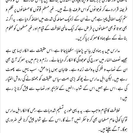
ناانصافی اور کفار کی بربریت کو اپنا بنیادی استدلال بناتے ہیں یا اس سارے عمل کو دینی
فریضہ قرار دے کر نوجوانوں کو اس طرف بلاتے ہیں۔ غیر مسلم قوتوں کا مسلمانوں پر ظلم و
ستم ایک اضافی چیز ہے جس نے ان کے نزدیک معاملہ کی شدت میں اضافہ کر دیا ہے۔ یہ اگر نہ
بھی ہوتا تو بھی مسلمانوں پر فرض ہے کہ ایک عالمی خلافت کے قیام اور غیر مسلموں کو محکوم
بنانے کے لیے جہاد کا معرکہ برپا کریں۔
مدارس میں یہ جہادی بیانیہ پڑھایا، سکھایاجاتا ہے، اس حقیقت سے انکار ایسا ہی ہے
جیسے نصف النہار میں سورج کی موجودگی کا انکار کر دیا جائے۔ رزم و بزم میں یہ معرکہ آج بھی
ان کے نصاب و فکر کی بدولت زندہ ہے۔ طالبان ہوں یا داعش، سب یہیں سے پھوٹ
رہے ہیں۔لیکن اہل مدارس نے چونکہ بڑی ہمت سیاس حقیقت کو جھٹلانے کی روش اختیار
کی ہے، اس لیے ہمیں اس کے شواہد، انہیں کے لٹریچر اور نصاب سے پیش کرنا پڑ رہے
ہیں:
خلافت کا قیام واجب ہے۔ یہ بدیہی طور پر تسلیم شدہ بات ہے،جس کا انکار اہل مدارس
تو کیا کوئی عام مسلمان بھی کرتا نظر نہیں آئے گا۔اس کے لیے شواہد پیش کرنا غیر ضروری
ہوگا۔ آگے چلتے ہیں۔