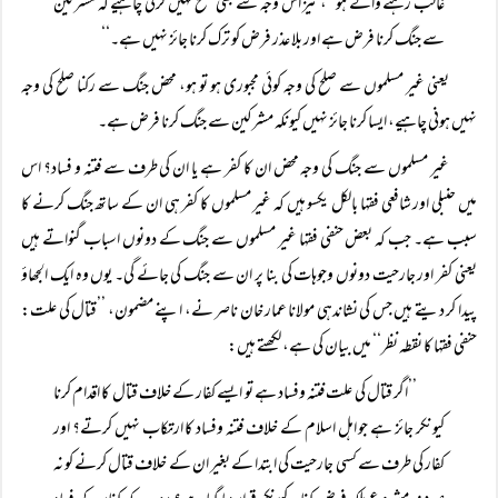
غالب رہنے والے ہو‘‘، نیز اس وجہ سے بھی صلح نہیں کرنی چاہیے کہ مشرکین
سے جنگ کرنا فرض ہے اور بلا عذر فرض کو ترک کرنا جائز نہیں ہے۔‘‘
یعنی غیر مسلموں سے صلح کی وجہ کوئی مجبوری ہو تو ہو، محض جنگ سے رکنا صلح کی وجہ
نہیں ہونی چاہیے، ایسا کرنا جائز نہیں کیونکہ مشرکین سے جنگ کرنا فرض ہے۔
غیر مسلموں سے جنگ کی وجہ محض ان کا کفر ہے یا ان کی طرف سے فتنہ و فساد؟ اس
میں حنبلی اور شافعی فقہا بالکل یکسو ہیں کہ غیر مسلموں کا کفر ہی ان کے ساتھ جنگ کرنے کا
سبب ہے۔ جب کہ بعض حنفی فقہا غیر مسلموں سے جنگ کے دونوں اسباب گنواتے ہیں
یعنی کفر اور جارحیت دونوں وجوہات کی بنا پر ان سے جنگ کی جائے گی۔ یوں وہ ایک الجھاؤ
پیدا کر دیتے ہیں جس کی نشاندہی مولانا عمار خان ناصر نے، اپنے مضمون، ’’قتال کی علت:
حنفی فقہا کا نقطہ نظر‘‘ میں بیان کی ہے، لکھتے ہیں:
’’اگر قتال کی علت فتنہ وفساد ہے تو ایسے کفار کے خلاف قتال کا اقدام کرنا
کیونکر جائز ہے جو اہل اسلام کے خلاف فتنہ وفساد کا ارتکاب نہیں کرتے؟ اور
کفار کی طرف سے کسی جارحیت کی ابتدا کے بغیر ان کے خلاف قتال کرنے کو نہ