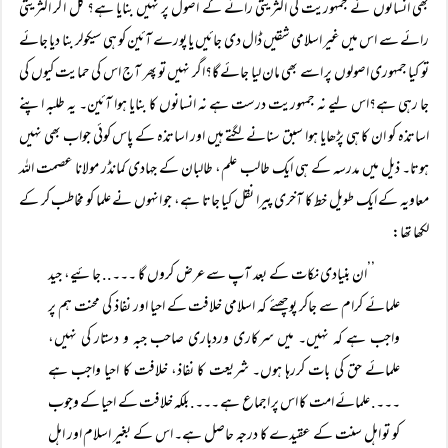
بھی انسانوں نے جمہوریت کی اکثریتی رائے کے اصول پر نہیں بنایا ہے؟ کل اگر اکثریتی
رائے سے اس میں غیر اسلامی شقیں ڈال دی جائیں یا پورے آئین کو ہی سیکولر بنا دیا جائے
تو کیا جمہوری اصولوں پر اسے بھی مان لیا جائے گا؟اگر نہیں تو پھر آج اس کی حمایت کیوں کی
جا رہی ہے؟اس لیے نہ جمہوریت درست ہے نہ انسانوں کا بنایا ہوا آئین۔ یہ طلبہ اپنے
اساتذہ کو ان کا ہی پڑھایا ہوا سبق سنانے لگتے ہیں اور اساتذہ کے پاس کوئی جواب بھی نہیں
ہوتا۔ ذیل میں مدرسہ کے ہی ایک طالب علم، طالبان کے جہادی کمانڈر مولانا عصمت اللہ
معاویہ کے ایک طویل خط کا آخری پیرا نقل کیا جاتا ہے، جو انہوں نے علما کو مخاطب کر کے
لکھا تھا:
’’ان بنیادی نکات کے بعد آپ سے عرض کروں گا ۔۔۔.. جائیے، جید
علمائے کرام سے جاکر پوچھئے کہ اسلامی خلافت کے احیا اور نفاذ کی محنت ہم پر
واجب ہے کہ نہیں۔ میں سرکاری وردباری صاحب جبہ و دستار کی نہیں،
علمائے حق کی بات کررہا ہوں۔ شریعت کا نفاذ، خلافت کا احیا واجب ہے
۔۔۔. علمائے امت کا اس پر اجماع ہے ۔۔۔. بلکہ خلافت کے احیا کے وجوب
کو تو اہل سنت کے عقیدے کا درجہ حاصل ہے۔ اس کے بغیر اسلام اور اہل