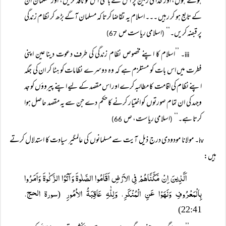
ہوئے ہوں، اور خدا کی زمین پر اس کے باغی اس کو نافذ کریں، اور مسلمان ان
کے تابع ہو کر رہیں ۔۔۔ اسلام یہ تقاضا کرتا کہ مسلمان آگے بڑھ کر نظام زندگی
پر قبضہ کریں۔‘‘
اسلامی ریاست ص
67)
(
۔ ’’اسلام کا اپنے مخصوص نظام زندگی کی طرف دعوت دینا عین اپنی
iii
فطرت میں اس بات کو مستلزم ہے کہ وہ دوسرے نظامات کو ہٹا کر ان کی جگہ
اپنے نظام کی اقامت کا مطالبہ کرے اور اس مقصد کے لیے اپنے پیروؤں کو جد
وجہد کی ان تمام صورتوں کو اختیار کرنے کا حکم دے جن سے یہ مقصد حاصل ہوا
کرتا ہے۔‘‘
اسلامی ریاست، ص
66)
(
۔ مولانا مودودی درج ذیل آیت سے مسلمانوں کی عالمگیر سیادت کا استدلال کرتے
iv
ہیں:
اَلَّذِینَ اِنْ مَّکَّنَّاھُمْ فِی الاَرْضِ اَقَامُوا الصَّلٰوۃَ وَآتَوُا الزَّکٰوۃَ وَاَمَرُوا
بِالْمَعْرُوفِ وَنَھَوْا عَنِ الْمُنْکَرِ، وَلِلّٰہِ عَاقِبَۃُ الاُمُورِ
سورۃ الحج،
(
22:41)