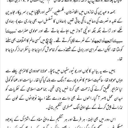
گولیاں چلاتے ہوئے چیخ چیخ کر کہہ رہے ہوتے کہ خدا کی قسم انہیں جنت کی خوشبو آ رہی ہے۔
جمعہ و عیدین کی نمازوں میں افغانستان، فلسطین، کشمیر اور چیچنیا میں برسرپیکار مجاہدین
کے غلبہ و نصرت کی دعائیں مانگی جاتی تھیں
دعاؤں کا تسلسل اب بھی جاری ہے)، جہادی
(
سبیلنا
نغمے اور ترانے جگہ جگہ اونچی آواز میں بجائے جاتے تھے اور مولوی حضرات '
سبیلنا الجھاد الجھاد
' کے نعرے لگایا کرتے تھے۔ بیچ بیچ میں کسی عالم کا اختلاف بھی سننے
کو ملتا تھا، لیکن اسے گمراہی اور بزدلی کے طعنے دے کر خاموش کرا دیا جاتا، یا نظر انداز کر دیا جاتا
تھا۔
یہیں سے یہ بیانیہ کالجوں اور یونیورسٹیوں میں پہنچا۔ مولانا مودودی کا لٹریچر پہلے سے
وہاں موجود تھا، حاکمیت اسلام کا نعرہ پورے آہنگ سے بلند کیا گیا تھا۔ ریاست اور علما کو کوئی
نیا لٹریچر تخلیق کرنے کی زحمت بھی کرنا نہیں پڑی تھی۔ جماعت اسلامی کے نظریات کو
میدان عمل میسر آ گیا۔انہوں نے بھی دامے درمے سخنے اپنے نوجوانوں کے خون کے
نذرانے پیش کرنے کے لیے اپنی الگ عسکری تنظیم بنا لی۔
اس دور میں بھی البتہ، ہر فرقے اور ہر تنظیم نے دینی مفاد کے اشتراک کے باوجود