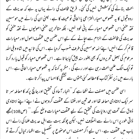
بحث بنانے کی کوشش نہیں کی گئی۔ فریق مخالف کی رائے یہاں یہ ہے کہ حدیث کے
ردوقبول کا یہ مخصوص معیار اختراعی یا الحاقی نوعیت کا ہے، یعنی ان کی رائے میں موسسین
فقہ حنفی اس مخصوص معیار کے بانی خود نہیں، بلکہ متاخرین حنفی اصولیوں نے فقہ حنفی کو
حدیث کی مخالفت کے الزام سے بچانے کے لیے اس ضمن میں مختلف اصول اور معیارات
قائم کر کے انہیں اپنے ائمہ موسسین کی طرف منسوب کر دیا ہے۔ اس کی تائید میں شاہ وہلی اللہ
مرحوم کی بعض تحریروں کو بھی بطور سند پیش کیا جاتا ہے۔ اس مخصوص معیار کو قبول یا رد کرنا
تو ایک الگ علمی بحث رہی ہے اور رہے گی ، مگر یہ کہنا کہ یہ مخصوص معیار الحاقی ہے، اس
بارے میں زیر نظر کتاب کا مطالعہ کئی جہتوں سے تشنگی کا احساس پیدا کرتا ہے۔
اسی ضمن میں مصنف نے لکھا ہے کہ’’ اخبار آحاد کی تحقیق اور جانچ پرکھ کا معاملہ سر تا
سر ایک اجتہادی معاملہ تھا اور محدثین اور فقہا کے مختلف گروہوں نے اپنے اپنے اجتہادی
ذوق کے تحت ہی روایات کی تحقیق کے لیے مختلف معیارات وضع کیے۔‘‘
ص
مجھے
108)
(
ذاتی طور پر اس رائے سے اختلاف نہیں، لیکن چونکہ بہت سے اہل حدیث علما کی رائے اس
باب میں مختلف ہے، اس لیے اگر مصنف اس موضوع پر تفصیل سے اظہار خیال کرتے تو