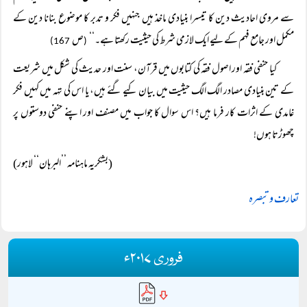
سے مروی احادیث دین کا تیسرا بنیادی ماخذ ہیں جنہیں فکر و تدبر کا موضوع بنانا دین کے
مکمل اور جامع فہم کے لیے ایک لازمی شرط کی حیثیت رکھتا ہے۔‘‘
ص
167)
(
کیا حنفی فقہ اور اصول فقہ کی کتابوں میں قرآن، سنت اور حدیث کی شکل میں شریعت
کے تین بنیادی مصادر الگ الگ حیثیت میں بیان کیے گئے ہیں، یا اس کی تہہ میں کہیں فکر
غامدی کے اثرات کار فرما ہیں؟ اس سوال کا جواب میں مصنف اور اپنے حنفی دوستوں پر
چھوڑتا ہوں!
(بشکریہ ماہنامہ ’’البرہان‘‘ لاہور)
تعارف و تبصرہ
فروری ۲۰۱۷ء