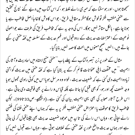
اور ان کے والد محترم نے اس طرف اشارہ کیا ہے۔ تاہم کتاب کے مطالعہ کے بعد میں یہ
سمجھتا ہوں، اور ہو سکتا ہے کہ میری رائے غلط ہو ، کہ اس کتاب میں دیے گئے نتائج تحقیق
سے حنفی مکتب فکر تو خوش ہوگا مگر مد مقابل فریق ، جو اس کاوش کا غالباً اصل مخاطب ہے یا
ہونا چاہیے، بالکل متاثر نہیں ہوگا۔ اس کی وجہ یہ ہے کہ مخاطب فریق کی طرف سے جو اصولی
نوعیت کے اعتراضات حدیث کے ردو قبول اور فہم حدیث کے سلسلہ میں فقہ حنفی پر کیے
جاتے ہیں، انہیں صحیح معنوں میں بحث کا حصہ نہیں بنایا گیا۔
مثال کے طور پر زیر تبصرہ کتاب کے پہلے باب’’ حنفی منہج اجتہاد میں احادیث وآثار کی
اہمیت‘‘ میں مختلف ذیلی عنوانات قائم کر کے یہ بتایا گیا ہے کہ فقہ حنفی میں حدیث کو اتنی
زیادہ اہمیت دی گئی ہے کہ ضعیف حدیث ، خواہ وہ مرسل ہو یا اس میں کوئی راوی مجہول ہو یا
وجہ ضعف کچھ اور ہو، کو بھی قبل کیا جاتا ہے بلکہ قیاس و رائے پر بھی فوقیت دی جاتی ہے،
اس طرح آثار صحابہ کی بھی یہی اہمیت بیان کی گئی ہے۔(دیکھیے،ص
تا
۔ لیکن
99)
33
مخاطب فریق کا موقف یا اعتراض حنفی مکتب فکر پر یہ ہے کہ جہاں اپنے حنفی فقہا کی فقہی
رائے بچانی ہو، وہاں اس رائے کی تائید میں موجود ضعیف حدیث بھی یقیناًقبول کر لی جاتی
ہے اور جہاں حدیث واضح طور پر فقہ حنفی کے خلاف ہوتی ہے، وہاں اسے قبول نہیں کیا