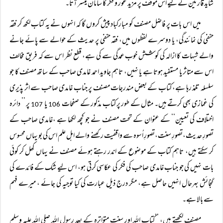
شاید قارئین کے لیے اس موقف پر مزید غور و فکر کا سامان میسر آتا۔
میں اس بات پر فاضل مصنف کو مبارکباد پیش کروں گا کہ انہوں نے یہ کتاب لکھ کر فقہ
حنفی کی نمائندگی، یا دوسرے لفظوں میں، فقہ حنفی پر حدیث کے حوالے سے پائے جانے
والے شبہات کا ازالہ کی کوشش خوب عمدگی سے کی ہے، قطع نظر اس سے کہ فریق مخالف
اس سے متاثر یا مستفید ہوتا ہے یا نہیں، تاہم جاوید احمد غامدی صاحب کے ساتھ مصنف کا جو
سلسلہ تلمذ رہا ہے، کتاب کے بعض مندرجات مصنف پر جناب غامدی صاحب سے اثر پذیری
کی غمازی بھی کرتے ہیں۔ مثال کے طور پر کتاب مذکور کے صفحات
یا
پر ’’ دائرہ
107
106
اختلاف کی تعیین‘‘ کے عنوان کے تحت مصنف نے جو کچھ لکھا ہے ،غامدی صاحب کے
تصورِ حدیث،تصورِ سنت،تصورِ اُسوہ سے واقفیت رکھنے والے اہل علم اس کی بو یہاں محسوس
کر سکتے ہیں، تاہم کتاب کے موضوع کے اندر رہتے ہوئے مصنف نے یہاں کھل کر کوئی
بات نہیں کی جو جناب غامدی صاحب کی فکر کی عکاسی کرتی ہو، اس لیے شک کے فائدے کی
گنجائش بہرحال انہیں حاصل ہے، مگر درج ذیل عبارت کی کیا توجیہ کی جائے ، میرے فہم
سے بالا ہے۔
مصنف لکھتے ہیں، ’’کتاب اللہ اور سنت متواترہ کے بعد رسول اللہ صلی اللہ علیہ وسلم