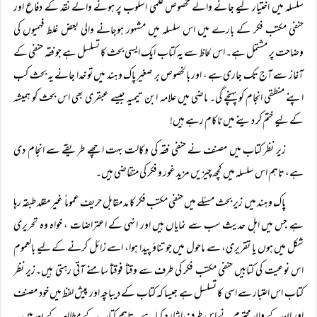
سلسلہ میں اختیار کیے جانے والے مخصوص علمی اسلوب پر ہونے والے نقد کے دفاع اور
حنفی مکتب فکر کے بارے میں اس سلسلہ میں مشہور ہوجانے والی بعض غلط فہمیوں کی
وضاحت پر مشتمل ہے۔ اس لحاظ سے یہ کتاب ایک ایسی بحث کا تسلسل ہے جو فقہ حنفی کے
آغاز سے آج تک جاری ہے ، اور بالخصوص بر صغیر پاک و ہند میں تو خدا جانے یہ بحث کب
اپنے منطقی انجام کو پہنچے گی۔ ماضی میں علامہ ابن تیمیہ جیسے عبقری بھی اس بحث کو ہمیشہ
کے لیے ختم کر دینے میں ناکام رہے ہیں!
زیر نظر کتاب میں مصنف نے حنفی فقہ کی وکالت بہت اچھے طریقے سے انجام دی
ہے، تاہم اس سلسلہ میں کچھ چیزیں مزید غور و فکر کی متقاضی ہیں۔
پاک و ہند میں زیر بحث مسئلے میں حنفی مکتب فکر کا مد مقابل حریف عموماً غیر مقلد طبقہ رہا
ہے جس میں اہل حدیث سب سے نمایاں ہیں اور انہی کے اعتراضات ، خواہ وہ تحریری
شکل میں ہوں یا تقریری، سے ماحول میں جو تناؤ پیدا ہوا، اسے زائل کرنے کے لیے بالعموم
اس نوعیت کی کتابیں حنفی مکتب فکر کی طرف سے وقتاً فوقتاً سامنے آتی رہتی ہیں۔زیر نظر
کتاب اس اعتبار سے اسی کا تسلسل ہے جیسا کہ کتاب کے دیباچہ اور پیش لفظ میں خود مصنف