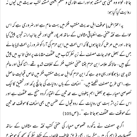
جاتا، خواہ وہ کتنی ہی مستند ہو اور اسے بخاری و مسلم جیسی مستند کتب حدیث میں کیوں نہ
روایت کیا گیا ہو!
یہ اعتراض یا موقف اہل حدیث مکتب فکر میں بہت عام ہے اور ضروری ہے کہ اس
حوالے سے فقہ حنفی سے انطباقی مثالوں کے ساتھ بھر پور علمی اور غیر جانبدارانہ تجزیہ پیش کیا
جاتا۔ اور میں عرض کرنا چاہوں گا کہ اس بحث میں ابن حزم کی آرا کو ضرور زیر بحث لایا جائے
جس کے بعض حوالہ جات مصنف نے زیر نظر کتاب میں مختلف مقامات پر اپنی تائید میں پیش
کیے ہیں، حالانکہ علامہ ابن حزم جتنا حنفی مکتب فکر کے خلاف شدید تھے، اتنا کوئی اور عالم
شاید ہی رہا ہوگا اور یہی وجہ ہے کہ ابن حزم کو اہل حدیث مکتب فکر میں خاص قبولیت حاصل
ہے۔اسی طرح مصنف لکھتے ہیں،’’ احناف کے ہاں روایات کی جانچ پرکھ اور تحقیق کا ایک
خصوصی معیار ہے جو بعض اہم پہلوؤں سے محدثین کے اختیار کردہ منہج سے مختلف ہے اور
اس کے زیر اثر بہت سی روایات کے ردو قبول کے ضمن میں بھی احناف کا موقف محدثین
کے موقف سے مختلف ہو جاتا ہے‘‘۔(ص
105)
اگرچہ مصنف نے مذکورہ مخصوص معیار کی حنفی کتب فقہ سے مثالوں کے ساتھ
تفصیلات فراہم کی ہیں، مگر یہاں بھی فریق مخاطب مخالف کے نقطہ نظر کو سمجھ کو موضوع