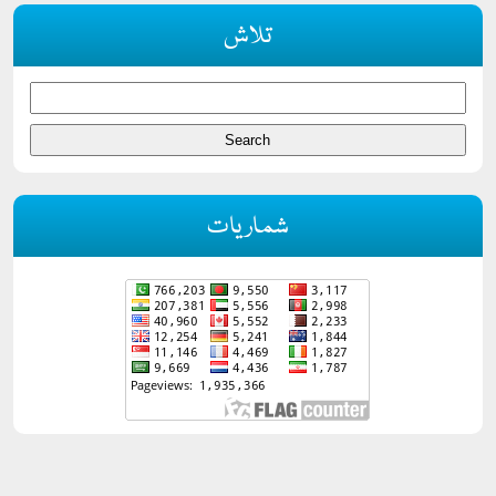
تلاش
شماریات