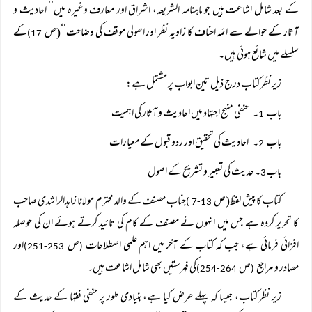
کے بعد شامل اشاعت ہیں جو ماہنامہ الشریعہ، اشراق اور معارف وغیرہ میں’’ احادیث و
آثار کے حوالے سے ائمہ احناف کا زاویہ نظر اور اصولی موقف کی وضاحت‘‘(ص
کے
17)
سلسلے میں شائع ہوئی ہیں۔
زیر نظر کتاب درج ذیل تین ابواب پر مشتمل ہے:
باب
۔
حنفی منہج اجتہاد میں احادیث و آثار کی اہمیت
1
باب
۔
احادیث کی تحقیق اور ردو قبول کے معیارات
2
باب
۔
حدیث کی تعبیر و تشریح کے اصول
3
کتاب کا پیش لفظ(ص
جناب مصنف کے والد محترم مولانا زاہدالراشدی صاحب
13-7 )
کا تحریر کردہ ہے جس میں انہوں نے مصنف کے کام کی تائید کرتے ہوئے ان کی حوصلہ
افزائی فرمائی ہے، جب کہ کتاب کے آخر میں اہم علمی اصطلاحات
ص
اور
253-251)
(
مصادر و مراجع
ص
کی فہرستیں بھی شامل اشاعت ہیں۔
264-254)
(
زیر نظر کتاب، جیسا کہ پہلے عرض کیا ہے، بنیادی طور پر حنفی فقہا کے حدیث کے