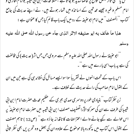
عمل یا منفی تاثر بعض مواقع پر خاصا شدید ہو جاتا ہے ، مثلاً محدث ابن ابی شیبہ جو امام بخاری و
امام مسلم وغیرہ جیسے محدثین کے اساتذہ میں شمار ہوتے ہیں، نے اپنے حدیث کی جامع
کتاب ’’ المصنف‘‘ میں امام ابو حنیفہ کے رد میں ایک باب قائم کیا جس کا عنوان ہے:
ھذا ما خالف بہ ابو حنیفہ الاثر الذی جاء عن رسول اللہ صلی اللہ علیہ
وسلم
’’ ابو حنیفہؒ نے رسول اللہ صلی اللہ علیہ وسلم سے مروی جس جس اثر(حدیث) کی مخالفت
کی ہے یہ باب اسی بارے میں ہے‘‘۔
اس باب کے تحت انہوں نے تقریباً سوا سو ایسے مسائل کی نشاندہی کی ہے جن میں ان
کے بقول امام صاحب کی رائے حدیث کے خلاف ہے۔
زیر نظر کتاب’’ بنیادی طور پر دوسری صدی ہجری کے عظیم محدث حضرت امام ابن ابی
شیبہؒ کی طرف سے ان کی معرکۃ الآرا تصنیف مصنف ابن ابی شیبہ میں حضرت امام ابوحنیفہ ؒ پر
اس حوالے سے کیے جانے والے اعتراضات کا نا قدانہ جائزہ ہے‘‘
ص
تاہم مصنف
12 )
(
کے بقول اس کتاب میں مذکورہ بالا موضوع کے علاوہ ان کی بعض وہ تحریریں بھی نظر ثانی