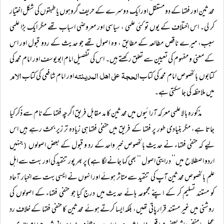
محدثین اور فقہا کے دو مستقل اور ایک دوسرے کے حریف گروہوں یا طبقوں کی شکل اختیار
کر لی۔ اس اختلاف کے یوں تو کئی علمی ، سیاسی اور معروضی اسباب تھے مگر ایک بڑا علمی
سبب، میرے ناقص مطالعہ کے مطابق ، وہ اصول تھے جو حدیث کے ردو قبول اور اس
کے معنی و مفہوم کی تعیین سے تعلق رکھتے ہیں۔ اس کی تفصیل امام ابو یوسف اور امام محمد کی
الحجۃ علی اھل المدینتہ
الام
کتابوں بالخصوص امام محمد کی کتاب
اور امام شافعی کی کتاب
میں ملاحظہ کی جا سکتی ہے۔
مذکورہ بالا علمی معرکہ آرائیوں میں محدثین کا مد مقابل فریق اگرچہ فقہا کے نام سے ذکر کیا
جاتا ہے، مگر بنیادی طور پر فقہا کے فریق میں حنفی فقہاہی زیادہ تر زیر بحث رہے ہیں اس
لیے کہ حنفی فقہاء نے حدیث بالخصوص خبر واحد کے رد و قبول کے بعض اصولوں
جنہیں
(
اردو اصطلاح میں’’ درایتی اصول ‘‘ بھی کہا جانے لگا ہے) پر بھر پور تنقید کی اور بہت سے اہل
علم بالخصوص محدثین آپ کی تنقید سے متاثر ہوئے اور انہوں نے ایسی بہت سے اخبار آحاد
کو مستند تسلیم کر کے اپنے مجموعہ ہائے حدیث میں درج کیا جو حنفی فقہاء کے اصولوں کی
روشنی میں غیر مستند قرار پاتی تھیں، بلکہ ایسا کرتے ہوئے محدثین کا حنفی فقہا کے خلاف رد