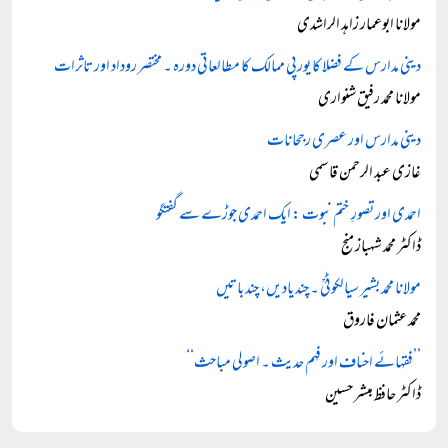
مولانا ابوعمار زاہد الراشدی
دینی مدارس کے فضلا کا یورپی ممالک کا مطالعاتی دورہ ۔ مختصر روداد اور تاثرات
مولانا محمد رفیق شنواری
دینی مدارس اور عصری رجحانات
غازی عبد الرحمن قاسمی
احمدی اور تصورِ ختم نبوت : ایک احمدی جوڑے سے گفتگو
ڈاکٹر محمد شہباز منج
مولانا محمد بشیر سیالکوٹیؒ ۔ چند یادیں، چند باتیں
محمد عثمان فاروق
’’فقہائے احناف اور فہم حدیث ۔ اصولی مباحث‘‘
ڈاکٹر حافظ مبشر حسین