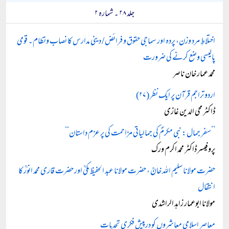
جلد ۲۸ ۔ شمارہ ۲
اختلاطِ مرد وزن، پردہ اور سماجی حقوق و فرائض / دینی مدارس کا نصاب ونظام۔ قومی
پالیسی وضع کرنے کی ضرورت
محمد عمار خان ناصر
اردو تراجم قرآن پر ایک نظر (۲۷)
ڈاکٹر محی الدین غازی
’’سفر جمال: نبی مکرمؐ کی جمالیاتی مزاحمت کی پر عزم داستان‘‘
پروفیسر ڈاکٹر محمد اکرم ورک
حضرت مولانا سلیم اللہ خانؒ ، حضرت مولانا عبد الحفیظ مکیؒ اور حضرت قاری محمد انورؒ کا
انتقال
مولانا ابوعمار زاہد الراشدی
معاصر اسلامی معاشروں کو درپیش فکری تحدیات