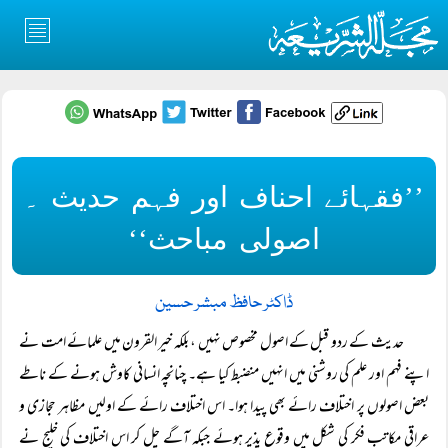
’’فقہائے احناف اور فہم حدیث ۔
اصولی مباحث‘‘
ڈاکٹر حافظ مبشر حسین
حدیث کے ردو قبل کے اصول مخصوص نہیں ، بلکہ خیر القرون میں علمائے امت نے
اپنے فہم اور علم کی روشنی میں انہیں منضبط کیا ہے۔ چنانچہ انسانی کاوش ہونے کے ناطے
بعض اصولوں پر اختلاف رائے بھی پیدا ہوا۔ اس اختلاف رائے کے اولیں مظاہر حجازی و
عراقی مکاتب فکر کی شکل میں وقوع پذیر ہوئے جبکہ آگے چل کر اس اختلاف کی خلیج نے