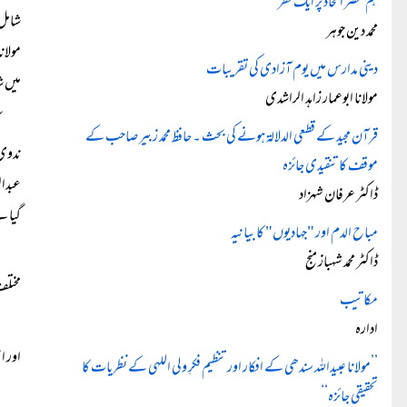
ہم عصر الحاد پر ایک نظر
شامل 
محمد دین جوہر
مولان
دینی مدارس میں یوم آزادی کی تقریبات
میں 
مولانا ابوعمار زاہد الراشدی
قرآن مجید کے قطعی الدلالۃ ہونے کی بحث ۔ حافظ محمد زبیر صاحب کے
ندوی، 
موقف کا تنقیدی جائزہ
عبدال
ڈاکٹر عرفان شہزاد
گیا ہ
مباح الدم اور "جہادیوں" کا بیانیہ
ڈاکٹر محمد شہباز منج
مختلف
مکاتیب
ادارہ
اور ا
’’مولانا عبیداللہ سندھی کے افکار اور تنظیم فکرِ ولی اللہی کے نظریات کا
تحقیقی جائزہ‘‘