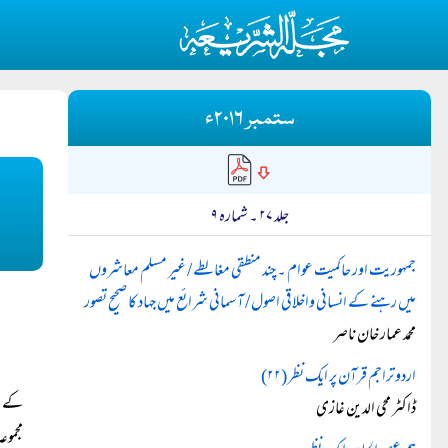
ستمبر ۲۰۱۶ء
جلد ۲۷ ۔ شمارہ ۹
جمہوریت اور حاکمیت عوام ۔ چند منطقی مغالطے / غیر مسلم معاشروں
میں رہنے کے انسانی واخلاقی اصول / آسمانی شرائع میں جہاد کا صحیح تصور
محمد عمار خان ناصر
اردو تراجم قرآن پر ایک نظر (۲۲)
کے مؤ
ڈاکٹر محی الدین غازی
مجموع