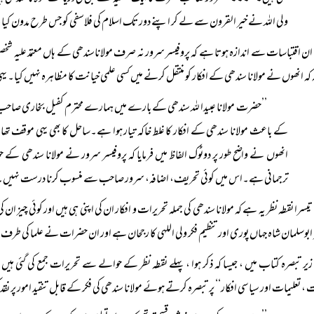
ولی اللہ نے خیر القرون سے لے کر اپنے دور تک اسلام کی فلاسفی کو جس طرح مدون کیا
ان اقتباسات سے اندازہ ہوتا ہے کہ پروفیسر سرور نہ صرف مولاناسندھی کے ہاں معتمد علیہ شخ
ہ کہ انھوں نے مولانا سندھی کے افکار کو منتقل کرنے میں کسی علمی خیانت کا مظاہرہ نہیں کیا۔ یہ
’’حضرت مولانا عبیدا للہ سندھی کے بارے میں ہمارے محترم کفیل بخاری صاحب ا
کے باعث مولانا سندھی کے افکار کا غلط خاکہ تیار ہوا ہے۔ساحل کا بھی یہی موقف تھا،
انھوں نے واضح طور پر دوٹوک الفاظ میں فرمایا کہ پروفیسر سرور نے مولانا سندھی کے ح
ترجمانی ہے۔اس میں کوئی تحریف، اضافہ، سرور صاحب سے منسوب کرنا درست نہیں۔مول
تیسرا نقطہ نظر یہ ہے کہ مولانا سندھی کی جملہ تحریرات و افکار ان کی اپنی ہی ہیں اور کوئی چیز 
 ابوسلمان شاہ جہاں پوری اور تنظیم فکر ولی اللہی کا رجحان ہے اور ان حضرات نے علما کی 
زیر تبصرہ کتاب میں ، جیسا کہ ذکر ہوا ، پہلے نقطہ نظر کے حوالے سے تحریرات جمع کی گئی ہیں۔مو
 ، تعلیمات اور سیاسی افکار‘‘ پر تبصرہ کرتے ہوئے مولانا سندھی کی فکر کے قابل تنقید امور پر نق