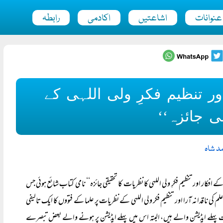
عنوانات
اشاعتیں
اکادمی
رابطہ
اور تنظیم فکرِ ولی اللہی کے
ی جائزہ‘‘
د شاہ
کے افکار اور تنظیم فکرِ ولی اللہی کا نظریات کا تحقیقی جائزہ‘‘ نامی کتاب شائع ہوئی جس
ناقدانہ آرا اور تنظیم فکر ولی اللہی کے نظریات پر علما کے فتووں کا ایک تالیفی
ت پہلے ایڈیشن والے ہیں، البتہ اس میں پہلے ایڈیشن پر ہونے والے بعض تبصرے