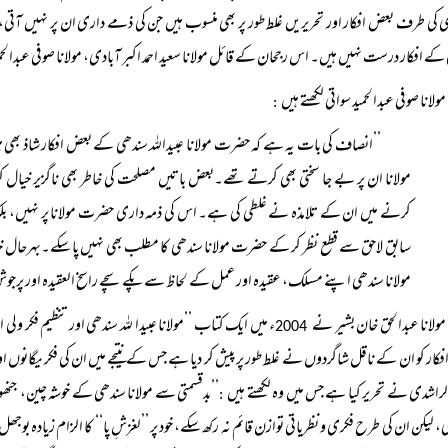
 کی طرف بعض افکار اور تحریریں غلط طور پر بھی منسوب ہیں جن کی ذمے داری ان پر نہیں آتی،
 کے افکار درست نہیں ہیں۔ اس رجحان کے قائل مولانا سعید احمد اکبر آبادی، مولانا صوفی عبدالحمید
مولانا صوفی عبدالحمید سواتی لکھتے ہیں
:
’’انصاف کی بات یہ ہے کہ حضرت مولانا عبیداللہ سندھی کے بعض افکار شاذ بھی 
مولانا ان پر بے جا سختی بھی کرتے تھے۔بعض باتیں مصلحت کی خاطر بھی ناگزیر خیا
کرنے میں ان کے تلامذہ نے غلطی کی ہے۔ اس کی ذمہ داری حضرت مولانا پر نہیں، بلک
سابق لاحق سے قطع نظر کر کے حضرت مولانا سندھی کا مطلب بھی نہیں پا سکے۔بہرحال خیالات 
مولانا سندھی اپنے مسلک، عقیدہ اور عمل کے لحاظ سے پکے سچے راسخ العقیدہ اور پرج
مولانا عبدالحق خان بشیر نے
ء میں ایک کتاب ’’مولانا عبیدا للہ سندھی اور تنظیم فکر ولی 
2004
کار کو ان کے ناقل شاگردوں نے غلط طور پر پیش کر دیا ہے جس کے نتیجے میں ان کی فکر یگانوں 
الراشدی نے تحریر کیا ہے جس میں وہ لکھتے ہیں
’’بدقسمتی سے مولانا سندھی کے خوشہ چین، جنھ
:
لی، لیکن ان کی طرح فکری و نظریاتی توازن قائم نہ رکھ سکے، خود پر ’’لغزشِ پا‘‘ کا الزام زیادہ