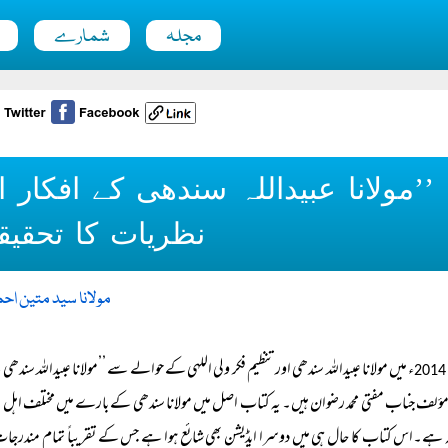
مجلہ
شمارے
’’مولانا عبیداللہ سندھی کے افکار 
نظریات کا تحقیق
مولانا سید متین احم
ء میں مولانا عبیداللہ سندھی اور تنظیم فکر ولی اللہی کے حوالے سے ’’مولانا عبیداللہ سندھی 
2014
لف جناب مفتی محمد رضوان ہیں۔ یہ کتاب اصل میں مولانا سندھی کے بارے میں مختلف اہل علم کی 
ہ ہے۔اس کتاب کا حال ہی میں دوسرا ایڈیشن بھی شائع ہوا ہے جس کے تقریباً تمام مندرجا