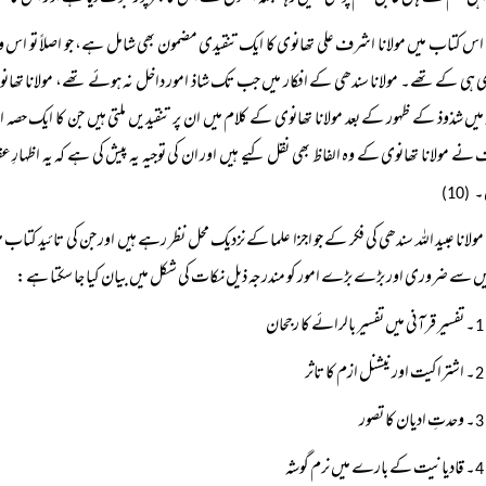
اس کتاب میں مولانا اشرف علی تھانوی کا ایک تنقیدی مضمون بھی شامل ہے، جو اصلاً تو اس وقت 
 ہی کے تھے۔ مولانا سندھی کے افکار میں جب تک شاذ امور داخل نہ ہوئے تھے، مولانا تھانوی
 میں شذوذ کے ظہور کے بعد مولانا تھانوی کے کلام میں ان پر تنقیدیں ملتی ہیں جن کا ا
نے مولانا تھانوی کے وہ الفاظ بھی نقل کیے ہیں اور ان کی توجیہ یہ پیش کی ہے کہ یہ اظہارِ 
۔
(10)
مولانا عبید اللہ سندھی کی فکر کے جو اجزا علما کے نزدیک محل نظر رہے ہیں اور جن کی تائید کتا
ں سے ضروری اور بڑے بڑے امور کو مندرجہ ذیل نکات کی شکل میں بیان کیا جا سکتا ہے:
۔ تفسیر قرآنی میں تفسیر بالرائے کا رجحان
1
۔ اشتراکیت اور نیشنل ازم کا تاثر
2
۔ وحدتِ ادیان کا تصور
3
۔ قادیانیت کے بارے میں نرم گوشہ
4