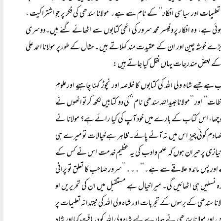
لیمات اور سیاسی افکار‘‘ کے نام سے ہے۔ مولانا سندھی کی فکر پر جو اشتراکیت ،
 ہے، وہ افکار پروفیسر محمد سرور کی انھی کتابوں سے اٹھائے گئے ہیں۔دوسری
ڑے خوشہ چین اور ان کے عقیدت مند کہلاتے ہیں۔ مثال کے طور پر مولانا احمد علی
س کے بعض مندرجات یہاں نقل کیا جاتے ہیں:
 جسے شاہ ولی اللہ کی کتابوں کا خلاصہ اور نچوڑ کہنا چاہیے اورعلومِ
‘‘ اور ’’مولاناعبیداللہ سندھی نام‘‘ کی دو کتابیں لکھ کر تو انھوں نے
 پوچھا، اس کتاب کے بارے میں خود آپ کی کیا رائے ہے؟ مولانا نے
ادم کوئی چیز اس میں نہ آنے پائے۔ ظاہر ہے خیالات تو میرے ہی
یازی پر حیران ہوں کہ علم وادب کی یہ عظیم خدمت اس نے کس کے
 اور پس ماندہ علاقے سے ہے۔‘‘ ۔۔۔’’سرور صاحب کا تعلق تو پرانی
ہ نسلیں ہی اٹھائیں گی۔ میرا خیال ہے مستقبل میں ان کی تحریریں او
انا سندھی کے برسوں کے تجربات اور شاہ ولی اللہ کی مجتہدانہ تعلیمات پر
اور مولانا سندھی نے ہمارے لیے شاہ ولی اللہ کو دریافت کیااور شاہ