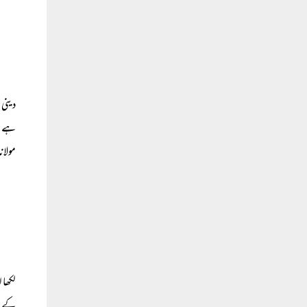
دینی 
ہے۔ ی
مولان
لکھا 
کے اہ