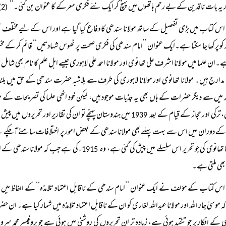
ر یہ بات ناقدین کے بے رحم ہاتھوں میں پہنچ کر ایک نئے فکری معرکے کا عنوان بن گئی۔‘‘
(2)
اس کتاب میں بڑی تفصیل کے ساتھ مولانا سندھی کا دفاع کیا گیا ہے اور اس کے لیے مختلف عق
ر کو پرکھا جا سکتا ہے۔ایک عنوان ’’امام سندھی کی فکری صحت پر ٹھوس شہادتیں‘‘ قائم کر کے 
ے۔ان علما میں مولانا اشرف علی تھانوی اور مولانا احمد علی لاہوری جیسے اہل علم کا نام بھی شامل
 مدارج ہیں۔ مولانا تھانوی اور مولانا لاہوری کی طرف سے بلاشبہ حضرت سندھی کے حق میں بلند 
د میں سے دیگر حضرات کے ہاں بھی یہ جذبات موجود ہیں، لیکن خود انھی علما کی تصریحات 
، ترکی اور حجاز کے قیام کے بعد
میں ہندوستان پہنچے تو ان کی تقاریر اور تحریروں میں 
1939
کے دوران میں اس سے بہت پہلے بھی مولانا سندھی کے بعض امور پر اختلافات سامنے آچکے تھے، 
ا تھانوی کی جو تحریر اس سلسلے میں پیش کی گئی ہے، وہ
ء کی ہے جب کہ مولانا سندھی کے ا
1915
 بھی ملتی ہے۔
اس کتاب کے مؤلف نے ایک عنوان ’’امام سندھی کے ناقابل اعتماد تلامذہ‘‘ کے الفاظ میں بان
 موسیٰ جار اللہ اور مولانا عبداللہ لغاری کو ان کے ناقابل اعتماد تلامذہ میں شمار کیا ہے۔ ان حض
 کے افکار پر جو تنقید ہوئی ہے، زیادہ تر ان تحریروں کی روشنی میں ہوئی ہے جو پروفیسر محمد س