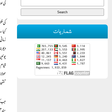
کی او
کی فک
شماریات
کیا ہ
زمانی
دیوبن
یونین
قیام 
مولان
تنقید
جب کہ
سندھی