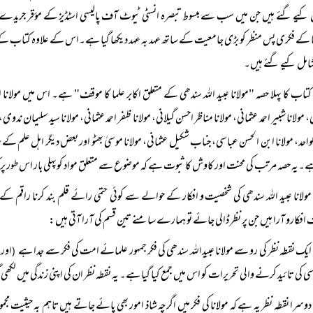
کیے گئے ہیں جن میں سب سے مبسوط تبصرہ انسٹی ٹیوٹ آف پالیسی اسٹڈیز کے مؤقر جریدے ن
ا کے فکری پس منظر کو بڑی جامعیت کے ساتھ عہد بہ عہد دیکھا گیا ہے۔اس کے علاوہ کتا
شامل کیے گئے ہیں۔
کتاب کا پہلا حصہ "مولانا عبید اللہ سندھی کے متعلق اکابر علما کا موقف" ہے۔ اس میں مولانا اشر
مولانا شبیر احمد عثمانی، مولانا مناظر احسن گیلانی، مولانا ظفر احمد عثمانی، مولانا سید سلیمان ندوی،
واحد، مولانا ابن الحسن عباسی، جناب شکیل عثمانی، مولانا موسیٰ بھٹو اور بعض دیگر اہل علم کے مقال
ے۔یہ حصہ مرتب کی محنت اور کاوش کا ثبوت ہے کہ موضوع سے متعلق مواد کوپہلی بار اس طور پ
مولانا عبید اللہ سندھی کی شخصیت و افکار کے حوالے سے کوئی حتمی رائے قلم بند کرنا را
 افکارو آرا ہیں جن پر نظر ڈالی جائے تو ہمارے سامنے تین قسم کی آرا آتی ہیں:
ایک نقطہ نظر کی رو سے مولانا عبیداللہ سندھی کی فکر جمہور علمائے امت کی فکر سے جدا ہے
اور 
(
سی کی تائید کرنے والی تحریرات کو اس میں جمع کیا گیا ہے۔ یہ نقطہ نظر ان کی اپنی زندگی میں لکھی 
دوسرا نقطہ نظر یہ ہے کہ مولانا کی فکر میں اگرچہ شاذ امور بھی پائے جاتے ہیں تاہم بہ حیثی