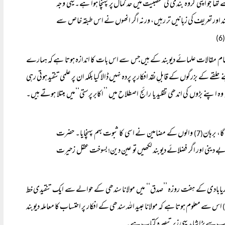
 تھا جو اپنی گروہ بندی کی عصبیت میں حد کمال پر پہنچا ہوا ہے۔یہی وجہ
یں بند اور تعریف کی زبانیں تر رہیں، ورنہ اگر انھوں نے اس طبقہ خاص سے
(
اً تمام مقالات علمائے دیوبند کے ہیں جس سے اس بات کا اندازہ ہوتا ہے کہ ہمارے
 کے بزرگوں کے قابلِ نقد افکار پر پردہ نہیں ڈالا گیا بلکہ ان پر علمی تنقید ہوتی رہی
اپنے بڑوں کی اندھی تقلید یا رائج اصطلاح میں ’’اکابر پرستی‘‘میں مبتلا ہوتے ہیں۔
ا، برہان
والوں کے مضامین نے اسی کا ثبوت بہم پہنچایا۔ حضرت
(7)
بے دینی اور اگر فضلائے دیوبند لکھیں تو عین دین؛ بسوخت عقل زحیرت
اجد دریابادی کے ہفت روزہ ’’صدق‘‘ میں مولانا سندھی کے حوالے سے ایک تنقیدی خط
اس سے معلوم ہوتا ہے کہ مولانا عبید اللہ سندھی کے افکار پر احتساب کا معاملہ دیوبند
سب سے بڑا شاہد یہی زیر تبصرہ کتاب ہے۔