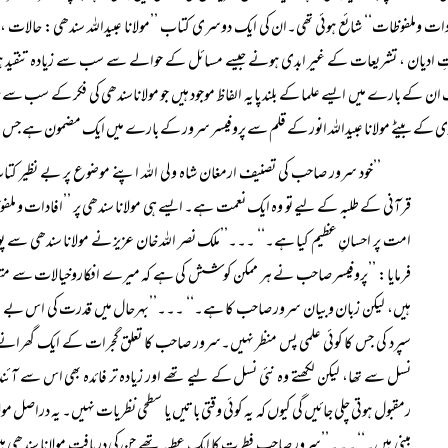
دات وملفوظات‘‘ شائع ہوئی تھی۔ان کی ایک دوسری کتاب ’’مولانا عبیداللہ سندھی: حالات ، تع
 ادیان ، تشریعات کے غیر ابدی ہونے جیسے مسائل کے حوالے سے سب سے زیادہ تنقید ہوئی
ن کے بارے میں ایسے علما کے بلند پایہ الفاظ موجود ہیں جو مولاناسندھی کی فکر کے سب سے ب
ی کے بیٹے مولانا عبیداللہ انور کے قلم سے پروفیسر سرور کے بارے میں ایک مضمون ہے ج
’’خود سرور صاحب کی تصنیف ارمغان شاہ ولی اللہ اپنے موضوع پر بے نظیر کتاب ہے
قرآنی کے طلبہ کے لیے تو وہ ایک نعمت ہے۔ ایسے ہی مولانا سندھی پر ’’افادات و ملفوظات
امت پر احسانِ عظیم کیا ہے۔‘‘ ۔۔۔’’ملک نصر اللہ خان عزیز نے مولانا سندھی سے
فرمایا: ’’پروفیسر صاحب نے ہر ممکن کوشش کی ہے کہ میرے افکاروخیالات سے متص
ہیں، لیکن زبان وبیان سرور صاحب کا ہے۔‘‘ ۔۔۔’’بہرحال میں قدرت کی اس بے ن
سپرد کی جس کا کوئی علمی پس منظر نہیں۔سرور صاحب کا تعلق گجرات کے ایک گھرانے
نسل سے تھا، لیکن لکھتے وہ نئی نسل کے لیے تھے اور زیادہ تر فائدہ بھی اس سے آئند
رمقبول ہوتی چلی جائیں گی کیوں کہ یہ کوئی وقتی باتیں یا سطحی نظریات نہیں۔ یہ دراصل مول
مبنی ہیں۔‘‘ ۔۔۔’’سرور صاحب فطرت کا ایک عطیہ تھے جن کی دریافت مولانا سندھی ہیں 