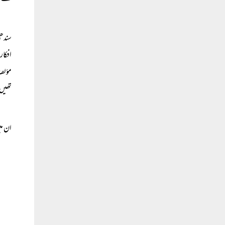
سندھی
افکار
مؤلف 
تھیں
ان می