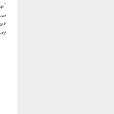
’’افا
وحدتِ
طرف ا
لاہور