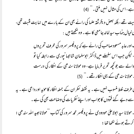
 ہے، اس کی مثال نہیں ملتی۔‘‘
(4)
صیت تھے، بلکہ بعض دیگر ثقہ علما کی رائے بھی ان کے بارے میں نہایت مثبت تھی،
ی خیال جناب سید خالد جامعی کا ہے۔ وہ لکھتے ہیں
:
ور عابد مسعود صاحب کی رائے ہے کہ پروفیسر سرور کی محرف تحریروں
 لیکن جب اس سلسلے میں ڈاکٹر ابوسلمان شاہجہانپوری سے رابطہ کیا تو
والے سے جو کچھ تحریر فرمایا ہے، وہ مولانا سندھی کے افکار کی درست
انا سندھی کے یہی افکار تھے۔‘‘
(5)
ان کی طرف غلط منسوب نہیں ہے۔ یہ نقطہ نظر ان کے جملہ افکار کا مؤید اور داعی ہے۔ یہ
طرف سے دیے گئے فتووں کا جواب اور اپنے نظریات کی وضاحت بھی کی ہے۔
لانا سید ابولاعلیٰ مودودی نے پروفیسر محمد سرور کی کتاب ’’مولاناعبید اللہ سندھی:
د کرتے ہوئے لکھا تھا: