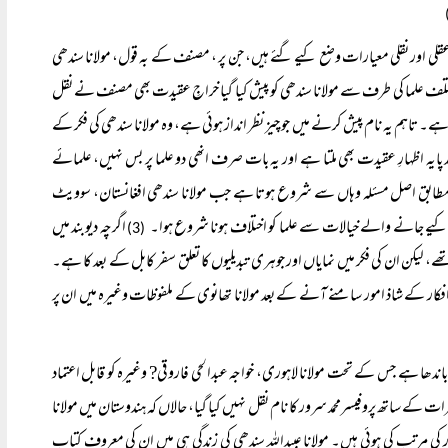
لی اور نقلی معیارات وضع کیے گئے ہیں، جن پر ، مصنف کے بہ قول، مولانا سندھی
مختلف علما کی طرف سے مولانا سندھی کو پیش کیا گیا خراجِ عقیدت بھی مصنف نے نقل
 ہے۔ تاہم یہ نام پیش کرنے میں جو چیز نظر انداز ہوئی ہے، وہ مولانا سندھی کی فکر کے
پایہ اظہارِ عقیدت بھی ملتا ہے اور یہ بات صرف انھی دو علما پر بس نہیں، علمائے
کے مطابق اصل مسئلہ وہاں سے شروع ہوتا ہے جب مولانا سندھی افغانستان، سوویٹ
پیش کیے جانے والے خیالات سے علما کو اختلاف ہونا شروع ہوا۔
اگرچہ دیوبند میں
(3)
لیکن ان کی فکر میں نمایاں اور جوہری تبدیلیوں کا تعلق سفر کابل کے بعد کا ہے۔
فکار کے شاذ امور سامنے آنے کے بعد مولانا تھانوی کے ملفوظات وغیرہ میں ان پر
دھا ہے جس کے تحت مولانا لاہوری، خواجہ عبدالحی فاروقی? وغیرہ کو قابل اعتماد
رات کے ساتھ پروفیسرمحمد سرور کا نام نقل نہیں کیا گیا، حالاں کہ ہندوستان میں مولانا
رور کی مرتب کی ہوئی ہیں۔ مولانا عبیداللہ سندھی کی زندگی ہی میں ان کی معروف کتاب