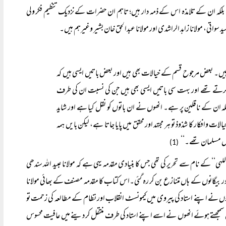
 بلکہ ان کے تلامذہ اس کے ذمہ دار ہیں؛ تاہم ان حضرات کے نزدیک تنظیم فکر ولی
 سواتی، مولانا زاہد الراشدی اور مولانا عبدالحق خان بشیر وغیرہم ہیں۔
ہیں۔ بعض مرجوح قسم کے خیالات بھی ہیں اور بعض باتیں ایسی ہیں کہ
ل کرتے تھے اور بہت سی باتیں ایسی بھی ہیں جن کی نسبت ان کی طرف
ہ ان کے ناقلین پر ہے۔ انھوں نے ان باتوں کو نقل کیا ہے اور شاید
وافکار کا شذوذ تو ہر مجتہد اور محقق میں پایا جاتا ہے، لیکن بایں ہمہ
وش مسلمان تھے۔‘‘
(1)
اللہی‘‘ کے نام سے تحریر کی تھی جس کا بنیادی مقدمہ یہی ہے کہ مولانا عبید اللہ سندھی
اور بیگانوں کے ہاں متنازع بن کر رہ گئی۔اس کتاب کا مقدمہ مصنف کے بھائی مولانا
وں نے اپنے استاد کی پیروی میں کیمونسٹ انقلاب اور نظام کے مطالعہ کی زحمت تو
 بوجھل سمجھتے ہوئے انھوں نے اسے اپنے استاد کی طرف منتقل کر دینے میں عافیت محسوس