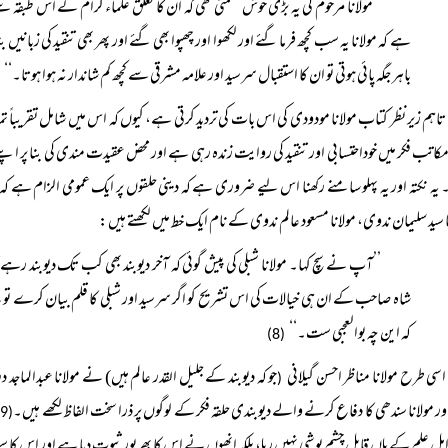
’’مولانا مرحوم کی یہ بڑی خوش قسمتی تھی کہ ان کا تعلق علماء کرام کے اس طبقہ سے
ہے کہ مولانا یہ سب کچھ فرما گئے اور لکھوا اور چھپوا بھی گئے اور پھر بھی تنقید کی زبان
باہر جگہ پائی ہوتی تو ان کا استقبال سرسید اور علامہ مشرقی سے کچھ کم شاندار نہ ہوا ہوتا۔‘‘
6)
تاہم زیر نظر کتاب مولانا مودودی کی اس بات کی تردید کرتی ہے، کیوں کہ اس میں شامل تقریب
مکاتب فکر میں خوداحتسابی اور تنقید کی روایت زندہ رہی ہے اور محض عقیدت مندی کی بنا پر اپنے حلقے
ہ نکتہ اور یہ پہلو سامنے رکھنا اس لیے ضروری ہے کہ دینی حلقوں پر ایک عمومی الزام ہے کہ وہ 
ا سید سلیمان ندوی، مولانا مسعود عالم ندوی کے نام ایک خط میں لکھتے ہیں:
’’آپ نے سچ کہا۔ مولانا شبلی کی پیش گوئی کہ آخر دیوبند بھی کب تک دیوبند رہے گ
شاہ صاحب کے ان ہی خیالات کی اس تشریح کو اگر سرسید اور شبلی کا قلم بیان کرے تو 
کہ این چہ بوالعجبی ست۔‘‘
(8)
اسی طرح مولانا مناظر احسن گیلانی
جو کہ دیوبند کے جلیل القدر عالم ہیں) نے مولانا عبدالم
(
اور مولانا سندھی کا دفاع کرنے والے دیوبندی حلقہ فکر کے لوگوں پر ذرا سخت الفاظ لکھے ہیں۔
(9)
ل علم کے ہاں قابل چشم پوشی نہیں رہا، بلکہ انھوں نے اس کا بھرپور ثبوت دیا ہے اور اس کا 