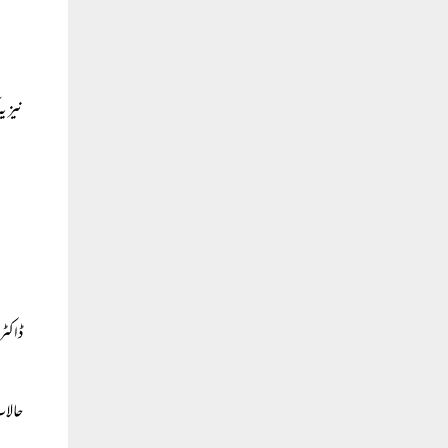
نیز ی
ڈاکٹر
حالات