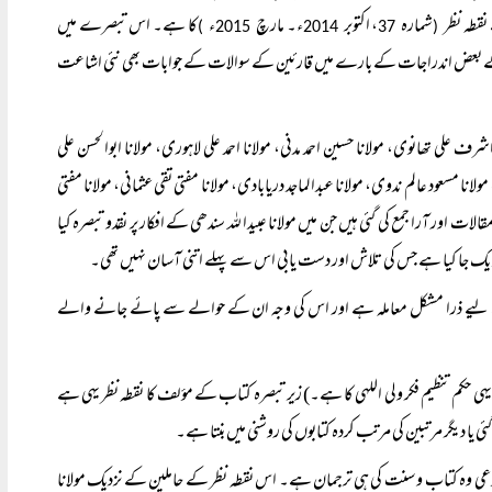
قطہ نظر
شمارہ
، اکتوبر
ء۔ مارچ
ء
کا ہے۔ اس تبصرے میں
)
2015
2014
37
(
ب کے بعض اندراجات کے بارے میں قارئین کے سوالات کے جوابات بھی نئی اشاعت
ف علی تھانوی، مولانا حسین احمد مدنی، مولانا احمد علی لاہوری، مولانا ابوالحسن علی
 مولانا مسعود عالم ندوی، مولانا عبدالماجد دریابادی، مولانا مفتی تقی عثمانی، مولانا مفتی
ات اور آرا جمع کی گئی ہیں جن میں مولانا عبیدا للہ سندھی کے افکار پر نقدو تبصرہ کیا
ر یک جا کیا ہے جس کی تلاش اور دست یابی اس سے پہلے اتنی آسان نہیں تھی۔
قم کے لیے ذرا مشکل معاملہ ہے اور اس کی وجہ ان کے حوالے سے پائے جانے والے
یہی حکم تنظیم فکر ولی اللہی کا ہے۔) زیر تبصرہ کتاب کے مؤلف کا نقطہ نظر یہی ہے
گئی یا دیگر مرتبین کی مرتب کردہ کتابوں کی روشنی میں بنتا ہے۔
ت مجموعی وہ کتاب و سنت کی ہی ترجمان ہے۔ اس نقطہ نظر کے حاملین کے نزدیک مولانا