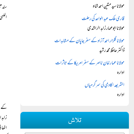
مولانا سید متین احمد شاہ
سندھی
اللہی
قاری ملک عبد الواحد کی رحلت
مولانا ابوعمار زاہد الراشدی
مولانا گلزار احمد آزاد کے سفر جاپان کے مشاہدات
ڈاکٹر حافظ محمد رشید
مولانا عمار خان ناصر کے سفر امریکا کے تاثرات
ادارہ
الشریعہ اکادمی کی سرگرمیاں
ادارہ
کے اف
زاہد 
تلاش
اٹھا 