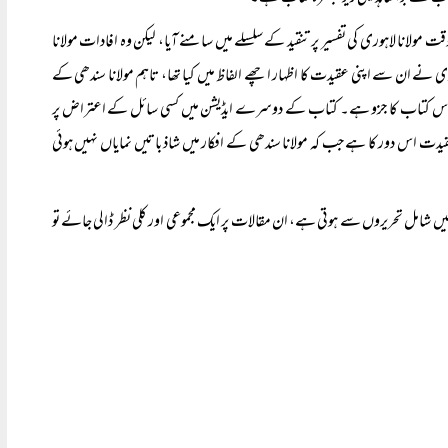
مولانا لاہوری کی تفسیر پر تنقید کے سلسلے میں سامنے آیا، لیکن وہ افادات مولانا
 نے ان سے اپنی عقیدت کا اظہار اچھے الفاظ میں کیا تھا، تاہم مولانا سندھی کے
یک حصہ اس کتاب کا جزو ہے۔ کتاب کے دوسرے ایڈیشن میں کسی سائل کے اعتراض پر
عقیدت اس دور کا ہے جب کہ مولانا سندھی کے افکار میں شاذ باتیں نمایاں نہیں ہوئی
ب میں شامل تحریروں سے ہوتی ہے، ان مقالات پر ایک مجموعی اور کلی نظر ڈالی جائے تو