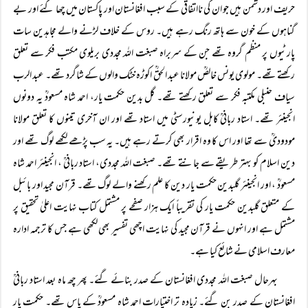
حریف اور دشمن ہیں جو ان کی نااتفاقی کے سبب افغانستان اور پاکستان میں چھا گئے اور بے
گناہوں کے خون سے ہاتھ رنگ رہے ہیں۔ روس کے خلاف لڑنے والے مجاہدین سات
پارٹیوں پر منظم گروہ تھے جن کے سربراہ صبغت اللہ مجددی بریلوی مکتب فکر سے تعلق
رکھتے تھے۔ مولوی یونس خالصؒ مولانا عبد الحقؒ اکوڑہ خٹک والوں کے شاگرد تھے۔ عبد الرب
سیاف حنبلی مکتبہ فکر سے تعلق رکھتے تھے۔ گل بدین حکمت یار، احمد شاہ مسعودؒ یہ دونوں
انجینئر تھے۔ استاد ربانیؒ کابل یونیورسٹی میں استاد تھے اور ان آخری تینوں کا تعلق مولانا
مودودیؒ سے تھا اور اس کا وہ اقرار بھی کرتے رہے ہیں۔ یہ سب پڑھے لکھے لوگ تھے اور
دین اسلام کو بہتر طریقے سے جانتے تھے۔ صبغت اللہ مجددی، استاد ربانیؒ ، انجینئر احمد شاہ
مسعودؒ ، اور انجینئر گلبدین حکمت یار دین کا علم رکھنے والے لوگ تھے۔ قرآن مجید اور بائبل
کے متعلق گلبدین حکمت یار کی تقریباً ایک ہزار صفحے پر مشتمل کتاب نہایت اعلیٰ تحقیق پر
مشتمل ہے اور انہوں نے قرآن مجید کی نہایت اچھی تفسیر بھی لکھی ہے جس کا ترجمہ ادارہ
معارف اسلامی نے شائع کیا ہے۔
بہرحال صبغت اللہ مجددی افغانستان کے صدر بنائے گئے۔ پھر چھ ماہ بعد استاد ربانیؒ
افغانستان کے صدر بن گئے۔ زیادہ تر اختیارات احمد شاہ مسعودؒ کے پاس تھے۔ حکمت یار