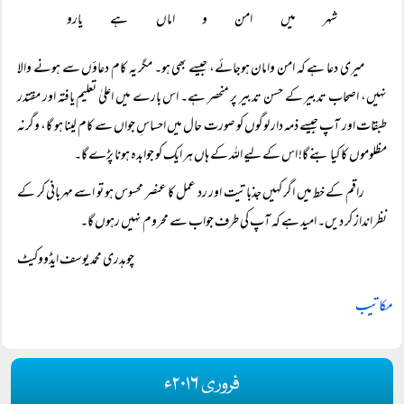
شہر میں امن و اماں ہے یارو
میری دعا ہے کہ امن وامان ہوجائے، جیسے بھی ہو۔ مگر یہ کام دعاؤں سے ہونے والا
نہیں، اصحاب تدبیر کے حسن تدبیر پر منحصر ہے۔ اس بارے میں اعلیٰ تعلیم یافتہ اور مقتدر
طبقات اور آپ جیسے ذمہ دار لوگوں کو صورت حال میں احساسِ جواں سے کام لینا ہو گا، وگرنہ
مظلوموں کا کیا بنے گا! اس کے لیے اللہ کے ہاں ہر ایک کو جوابدہ ہونا پڑے گا۔
راقم کے خط میں اگر کہیں جذباتیت اور رد عمل کا عنصر محسوس ہو تو اسے مہربانی کر کے
نظر انداز کر دیں۔ امید ہے کہ آپ کی طرف جواب سے محروم نہیں رہوں گا۔
چوہدری محمد یوسف ایڈووکیٹ
مکاتیب
فروری ۲۰۱۶ء