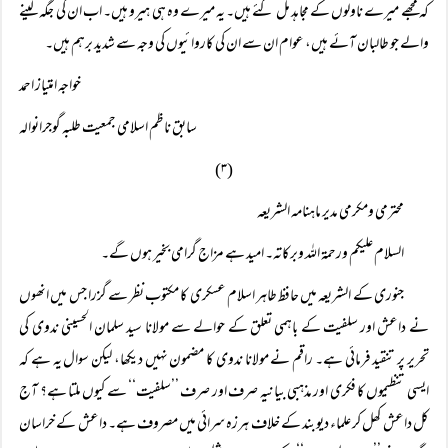
کہ مجھے میرے ناولوں کے مجاہد مل گئے ہیں۔ یہ میرے وہ ہی ہیرو ہیں۔ اب ان کی جگہ لینے
والے جو طالبان آئے ہیں، عوام ان سے ان کی کاروائیوں کی وجہ سے شدید برہم ہیں۔
خواجہ امتیاز احمد
سابق ناظم اسلامی جمعیت طلبہ گوجرانوالہ
(۳)
محترمی ومکرمی مدیر ماہنامہ الشریعہ
السلام علیکم ورحمۃ اللہ وبرکاتہ۔ امید ہے مزاج گرامی بخیر ہوں گے۔
جنوری کے الشریعہ میں حافظ طاہر اسلام عسکری کا مکتوب نظر سے گزرا جس میں انھوں
نے داعش اور سلفیت کے باہمی تعلق کے حوالے سے مولانا سید سلمان الحسینی ندوی کی
تحریر پر تنقید فرمائی ہے۔ راقم نے مولانا ندوی کا مضمون نہیں دیکھا، لیکن سوال یہ ہے کہ
ایسی تنظیموں کا فکری اور مذہبی بیانیہ صرف اور صرف ’’سلفیت‘‘ سے کیوں ملتا ہے؟ آج
کل داعش کھل کر علماء دیوبند کے خلاف ہرزہ سرائی میں مصروف ہے۔ داعش کے خراسان