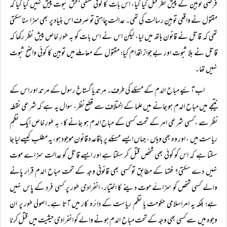
فرضی توہین کے پیش نظر قتل کیا گیا، اس بات کا کوئی تشفی بخش ثبوت پیش نہیں کیا گیا کہ
مقتول نے واقعی توہین رسالت کی تھی۔ عدالت چاہتی تو صرف اس بنیاد پر بھی سزا سناسکتی
تھی کہ قاتل نے قانون ہاتھ میں لیا، لیکن اس نے اس بات کو بہ طورِ خاص پیش نظر رکھا کہ
قاتل نے بلا ثبوت اور بے جواز اقدام کیا؛ مقتول کے معاملے میں توہین کا کوئی واضح ثبوت
نہیں تھا۔
اب آئیے مباح الدم کے مسئلے کی طرف۔ مرتد یا گستاخِ رسول کے مرتد اور اس کے
نتیجے میں مباح الدم ہو جانے میں علما کے اختلاف سے قطع نظر، سوال یہ ہے کہ شرعی نقطہ
نظر سے ، کسی شرعی امر کے تحت کسی کے مباح الدم ہو جانے کا، بہ طورِ خاص ایک نظمِ
ریاست میں ، اور وہ بھی وہاں ، جہاں ایسے مسئلے پر باقاعدہ قانون موجود ہو،یہ مطلب کیسے لیا جا
سکتا ہے کہ اس کو کوئی بھی شخص قتل کر سکتا ہے اور ایسے قاتل کو عدالت سزاے موت
نہیں دے سکتی؟ فقہا کے مطابق تو کسی بھی قانونی وجہ کے تحت مباح الدم قرار پانے
والے کسی شخص کو سزائے موت دینے کا اختیار، انفرادی طور پر کسی فرد کے پاس نہیں
ہے؛ بلکہ یہ امراسلامی حکومت یا نظم ریاست کے دائرہ کار میں آتا ہے۔اصولی طور پر ان
وجوہ میں سے کسی بھی وجہ کے تحت مباح الدم ہونے والے کو انفرادی حیثیت میں قتل کرنا