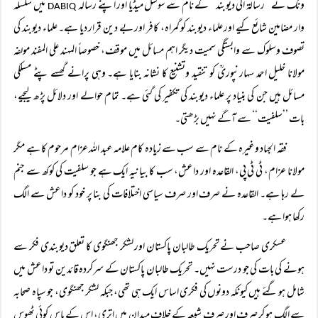
ونگ نے ’’رسالۃ الی دیوبند‘‘ کے نام سے سوشل میڈیا اور اپنے رسالہ
میں سلسلہ
DABIQ
وار مضامین شائع کیے اور علماء دیوبند کو گمراہ، کافر اور بے دین قرار دیا ہے۔ علماء دیوبند کی
تصوف وسلوک سے وابستگی سمیت دیگر اہم مسائل میں موقف، خصوصاً المہند علی المفند مولفہ
مولانا خلیل احمد سہارنپوریؒ کو تنقید وتشنیع کا نشانہ بنایا ہے۔ وہی پرانے گھسے پٹے مسلکی
مسائل ہیں جن کی بنیاد پر علماء دیوبند کی تکفیر کی گئی ہے۔ تمام حوالے اور دلائل پڑھ لیجیے،
بات ’’سلفیت‘‘ سے آگے نہیں بڑھتی۔
فقہ الجہاد وغیرہ کے نام سے سب سے زیادہ کام علامہ عبد اللہ عزام مرحوم کا ہے مگر
مولانا عزام، ٹی ٹی پی، القاعدہ اور داعش، سب کا بیانیہ ایک ہے جو سلفیت کی کوکھ سے جنم
لے رہا ہے۔ القاعدہ نے صرف اور صرف سیاسی اختلافات کی بنا پر خود کو داعش سے الگ
رکھا ہوا ہے۔
عسکری صاحب نے تحریک طالبان پاکستان اور لشکر جھنگوی کا تعلق دیوبندی فکر سے
ہونے کی بات کی جو درست نہیں۔ تحریک طالبان پاکستان کے سرکردہ قائدین تو داعش میں
شامل ہو گئے ہیں کیونکہ دونوں کی فکری اساس ایک ہی تھی، جبکہ لشکر جھنگوی، جو سپاہ صحابہ
سے الگ ہو کر صرف اور صرف شیعہ کے خلاف میدان میں اتری، اس کے پاس کوئی ٹھوس