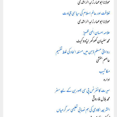
مولانا ابوعمار زاہد الراشدی
خلافت اور عالم اسلام کی سیاسی قیادت
مولانا ابوعمار زاہد الراشدی
علامہ احسان الٰہی ظہیرؒ
محمد سلیمان کھوکھر ایڈووکیٹ
روایتی مسلم ذہن میں مسئلہ الحاد کی غلط تفہیم
عاصم بخشی
مکاتیب
ادارہ
سیرت کانفرنس پی سی بھوربن کے لیے سفر
محمد بلال فاروقی
الشریعہ اکادمی کی ہم نصابی تعلیمی سرگرمیاں