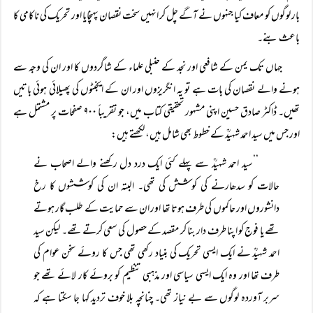
بار لوگوں کو معاف کیا جنہوں نے آگے چل کر انہیں سخت نقصان پہنچایا اور تحریک کی ناکامی کا
باعث بنے۔
جہاں تک یمن کے شافعی اور نجد کے حنبلی علماء کے شاگردوں کا اور ان کی وجہ سے
ہونے والے نقصان کی بات ہے تو یہ انگریزوں اور ان کے ایجنٹوں کی پھیلائی ہوئی باتیں
تھیں۔ ڈاکٹر صادق حسین اپنی مشہور تحقیقی کتاب میں، جو تقریباً ۹۰۰ صفحات پر مشتمل ہے
اور جس میں سید احمد شہیدؒ کے خطوط بھی شامل ہیں، لکھتے ہیں:
’’سید احمد شہیدؒ سے پہلے کئی ایک درد دل رکھنے والے اصحاب نے
حالات کو سدھارنے کی کوشش کی تھی۔ البتہ ان کی کوششوں کا رخ
دانشوروں اور حاکموں کی طرف ہوتا تھا اور ان سے حمایت کے طلب گار ہوتے
تھے یا فوج کو اپنا طرف دار بنا کر مقصد کے حصول کی سعی کرتے تھے۔ لیکن سید
احمد شہیدؒ نے ایک ایسی تحریک کی بنیاد رکھی تھی جس کا روئے سخن عوام کی
طرف تھا اور وہ ایک ایسی سیاسی اور مذہبی تنظیم کو بروئے کار لائے تھے جو
سربر آوردہ لوگوں سے بے نیاز تھی۔ چنانچہ بلا خوف تردید کہا جا سکتا ہے کہ