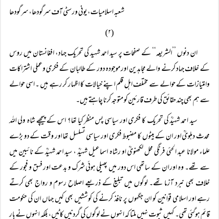
شعبہ اسلامیات، یونی ورسٹی آف سرگودھا، سرگودھا
(۲)
ان دنوں ’’الشریعہ‘‘ کے صفحات پر سید احمد شہید کی تحریک جہاد، افغانستان میں روس
کے خلاف جہاد کرنے والے مجاہدین اور موجودہ دور کے طالبان کے فکری وعملی اشتراکات
وامتیازات کے حوالے سے مختلف اہل قلم اپنے خیالات کا اظہار کر رہے ہیں ۔ اسی حوالے
سے ہم بھی چند حقائق کی طرف قارئین کو متوجہ کرنا چاہتے ہیں۔
سید احمد شہیدؒ کی تحریک کا فکری اور سیاسی پس منظر کیا تھا؟ اس کے پیچھے شاہ ولی اللہ
محدث دہلویؒ اور ان کے بیٹوں کا مضبوط فکری اور سیاسی تسلسل تھا اور وقت کے دو بڑے
علماء مولانا عبد الحئی فرنگی محل لکھنویؒ او رشاہ اسماعیل شہیدؒ ، سید احمد شہیدؒ کے نائبین میں
سے تھے۔ وہ اور ان کے ساتھی اس دور میں پھیلی ہوئی شرک و بدعت اور فسق و فجور کے
خلاف بھی نبرد آزما تھے۔ لوگوں میں تبلیغ کے ذریعے اصلاح رسوم و رواج بھی کرتے
رہے اور اسلامی قوانین کو ان جگہوں پر نافذ کرنے کی کوششیں بھی کیں جہاں ان کی حکومت
قائم ہوگئی تھی۔ کہیں ثبوت نہیں ملتا کہ انہوں نے لوگوں کی گردنیں کاٹیں، بلکہ انہوں نے بار