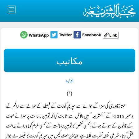
مکاتیب
ادارہ
(۱)
ممتاز قادری کی سزا کے حوالے سے سپریم کورٹ کے فیصلے کے حوالے سے راقم نے
دسمبر
ء کے ’’الشریعہ‘‘ میں دلائل سے ثابت کیا کہ توہین رسالت پر سزائے موت
2015
کے قانون کے ہوتے ہوئے، کسی شخص کا توہینِ رسالت کے کسی ملزم کوماورائے عدالت
قتل کرنا ،شرعی نقطہ نظرسے غلط ہے؛ لہٰذازیر بحث کیس میں سپریم کورٹ کا فیصلہ بے جواز