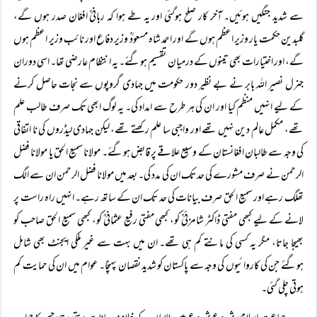
سے شدید جنگیں ہوئیں۔ آخر کار صلح ہوگئی اور یہ طے ہوا کہ ربانیؒ افغان صدر ہوں گے،
گلبدین حکمت یار وزیر اعظم ہوں گے اور احمد شاہ مسعودؒ وزیر دفاع اور نائب وزیر اعظم ہوں
گے، اور اختیارات بھی تینوں کے درمیان تقسیم ہوگئے۔ یہ انتظام عارضی تھا۔ اسی دوران
جنرل نصیر اللہ بابر نے بے نظیر دور حکومت میں جہادی گروپوں سے نجات حاصل کرنے
کے لیے انہیں منظم کیا اور ان کی ہر طرح سے امداد کی۔ یہ لوگ ابھی تک صرف طالب علم
تھے، مکمل عالم دین نہیں تھے اور واجبی سا علم رکھتے تھے، لیکن جہادی لیڈروں کی نا اتفاقی
کی وجہ سے طالبان افغانستان کے وسیع علاقے پر قابض ہوگئے۔ مولانا سمیع الحق یا مولانا فضل
الرحمن نے صرف مشورے کی حد تک ان کی مدد کی۔ بعد میں مولانا فضل الرحمن ان سے الگ
تھلگ رہے اور سمیع الحق صرف بیانات کی حد تک ان کے ساتھ رہے۔ انہیں راہ راست پر
لانے کے لیے کبھی مفتی ڈاکٹر شامزئیؒ کو، کبھی مفتی رفیع عثمانیؒ کو، کبھی سمیع الحق صاحب کو
بھیجا جاتا، مگر یہ کسی کی مانتے کم ہی تھے۔ ان میں بہت سے غیر ملکی ایجنٹ بھی شامل
ہوگئے جن کی کاروائیوں کی وجہ سے پاکستان کو شدید نقصان پہنچا۔ عوام میں ان کی حمایت کم
ہوتی چلی گئی۔