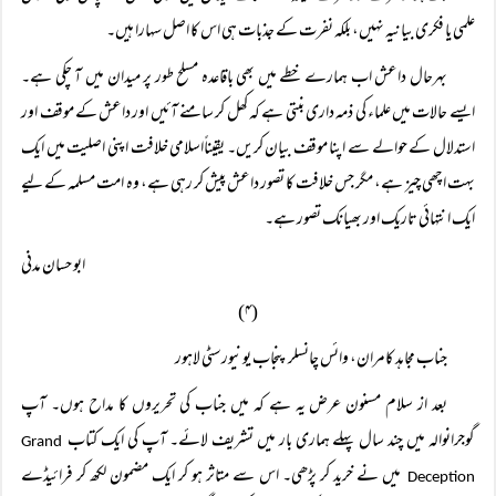
علمی یا فکری بیانیہ نہیں، بلکہ نفرت کے جذبات ہی اس کا اصل سہارا ہیں۔
بہرحال داعش اب ہمارے خطے میں بھی باقاعدہ مسلح طور پر میدان میں آ چکی ہے۔
ایسے حالات میں علماء کی ذمہ داری بنتی ہے کہ کھل کر سامنے آئیں اور داعش کے موقف اور
استدلال کے حوالے سے اپنا موقف بیان کریں۔ یقیناًاسلامی خلافت اپنی اصلیت میں ایک
بہت اچھی چیز ہے، مگر جس خلافت کا تصور داعش پیش کر رہی ہے، وہ امت مسلمہ کے لیے
ایک انتہائی تاریک اور بھیانک تصور ہے۔
ابو حسان مدنی
(۴)
جناب مجاہد کامران، وائس چانسلر پنجاب یونیورسٹی لاہور
بعد از سلام مسنون عرض یہ ہے کہ میں جناب کی تحریروں کا مداح ہوں۔ آپ
گوجرانوالہ میں چند سال پہلے ہماری بار میں تشریف لائے۔ آپ کی ایک کتاب
Grand
میں نے خرید کر پڑھی۔ اس سے متاثر ہو کر ایک مضمون لکھ کر فرائیڈے
Deception