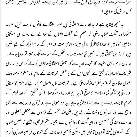
سزا کے معاملے کو دو اور چار کی طرح طے کر دیتی ہیں تو یہ ثبوت، گواہیاں ، عدالتیں ، قاضی
کس مرض کی دوا ہیں؟
یہ سمجھ لینا چاہیے کہ یہ اقدامات استثنائی ہیں اور استثنا سے قانون ثابت نہیں ہوتا۔
حضور اور مختلف صحابہ رضی اللہ عنہم کے مختلف اعمال کے حوالے سے بہت سی استثنائی
مثالیں ملتی ہیں جو محدود تناظر کی حامل ہیں؛ ساری امت اور اس کے تمام افراد کے لیے نہیں
ہیں اور نہ ہی آفاقی ہیں کہ انہیں قیامت تک ہر شخص کے معاملے تک ممتد قرار دیا جائے۔
ہماری عام مذہبی ذہنیت کا عجیب المیہ ہے کہ بعض استثنائی مثالوں کو لے کر اس پر ساری
شریعت کا مدار رکھ لیتی ہے، لیکن اس کے برعکس شریعت کے عام اور معلوم ومعروف
اصول و قانون کو یکسر نظر انداز کر دیتی ہے۔ شریعت کا یہ اصول مسلمہ ہے کہ ملزم کو صفائی
اور اپنی پوزیشن کی وضاحت کا موقع ملنا چاہیے اور عدالت کو معاملے کی تحقیق کے بعد ملزم کے
مجرم ثابت ہونے پر اسے سزا دینی چاہیے۔یہ وہ اصول ہے جو قرآن و حدیث سے بھی
واضح ہے اور عہدِنبوی و خلفائے راشدین رضی اللہ عنہم کے ملزموں سے متعلق فیصلوں اور
عدالت و قضا کی مسلسل اور ان گنت کاروائیوں سے بھی۔ ستم ظریفی دیکھیے کہ بعض صحابہ
کے انفرادی فیصلے تو ابدی قانون ہیں، لیکن قرآن و حدیث کے بیسیوں فرامین اور نبی اکرم