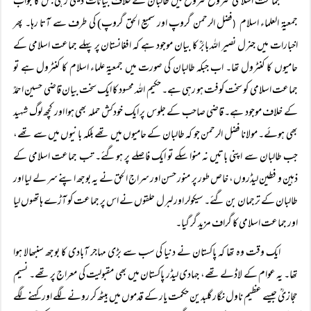
جماعت اسلامی شروع شروع میں طالبان کے خلاف بیانات دیتی رہی جس کا جواب
جمعیۃ العلماء اسلام
فضل الرحمن گروپ اور سمیع الحق گروپ) کی طرف سے آتا رہا۔ پھر
(
اخبارات میں جنرل نصیر اللہ بابرؒ کا بیان موجود ہے کہ افغانستان پر پہلے جماعت اسلامی کے
حامیوں کا کنٹرول تھا۔ اب جبکہ طالبان کی صورت میں جمعیۃ علماء اسلام کا کنٹرول ہے تو
جماعت اسلامی کو سخت کوفت ہو رہی ہے۔ حکیم اللہ محسود کا ایک سخت بیان قاضی حسین احمدؒ
کے خلاف موجود ہے۔ قاضی صاحب کے جلوس پر ایک خودکش حملہ بھی ہوا اور کچھ لوگ شہید
بھی ہوئے۔ مولانا فضل الرحمن جو کہ طالبان کے حامیوں میں تھے بلکہ بانیوں میں سے تھے،
جب طالبان سے اپنی باتیں نہ منوا سکے تو ایک فاصلے پر ہوگئے۔ تب جماعت اسلامی کے
ذہین و فطین لیڈروں، خاص طور پر منور حسن اور سراج الحق نے یہ بوجھ اپنے سر لے لیا اور
طالبان کے ترجمان بن گئے۔ سیکولر اور لبرل حلقوں نے اس پر جماعت کو آڑے ہاتھوں لیا
اور جماعت اسلامی کا گراف مزید گر گیا۔
ایک وقت وہ تھا کہ پاکستان نے دنیا کی سب سے بڑی مہاجر آبادی کا بوجھ سنبھالا ہوا
تھا۔ یہ عوام کے لاڈلے تھے، جہادی لیڈر پاکستان میں بھی مقبولیت کی معراج پر تھے۔ نسیم
حجازیؒ جیسے عظیم ناول نگار گلبدین حکمت یار کے قدموں میں بیٹھ کر رونے لگے اور کہنے لگے