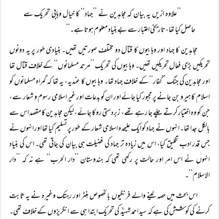
’’علاوہ ازیں یہ بیان کہ مجاہدین نے ’’جہاد‘‘ کا خیال وہابی تحریک سے
حاصل کیا تھا، تاریخی اعتبار سے بے بنیاد معلوم ہوتا ہے۔‘‘
مجاہدین کا جہاد اور وہابیوں کا قتال دو مختلف صورتیں تھیں۔ بنیادی طور پر یہ دونوں
تحریکیں بڑی فعال تحریکیں تھیں۔ وہابیوں کی تحریک ’’مرتد مسلمانوں‘‘ کے خلاف قتال تھا
اور مجاہدین کی جنگ ’’کفار‘‘ کے خلاف جہاد تھا۔ وہابیوں کا عندیہ، یہ تھا کہ گمراہ مسلمانوں کو
اسلام کا ہیرو بن جانے پر مجبور کیا جائے اور ان کو بدعات اور غیر اسلامی رسوم و شعار سے،
جن کو وہ اختیار کرتے چلے جا رہے تھے، زبردستی روکا جائے، لیکن مجاہدین کا مقصد اس سے
بالکل جدا تھا۔ انہوں نے جہاد کو ایک علیحدہ اسلامی شعار کے طور پر تسلیم کیا تھا اور انہوں نے
جس قدر ادب تخلیق کیا، اس میں زیادہ تر جہاد کی فضیلت ہی بیان کی جاتی تھی۔ اس کی بنیاد
انہوں نے اس امر اور حالت پر رکھی تھی کہ ہندوستان ’’دار الحرب‘‘ ہے نہ کہ ’’دار
الاسلام‘‘۔
اس بحث میں حصہ لینے والے فرنگیوں بالخصوص ہنٹر اور رہتک وغیرہ نے یہ ثابت
کرنے کی کوشش کی ہے کہ سید احمد شہیدؒ کی تحریک ابتدا ہی سے انگریزوں کے خلاف تھی۔