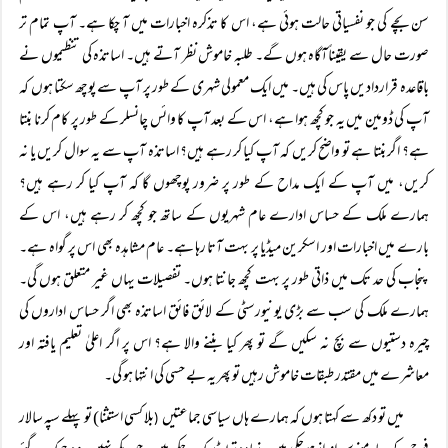
سن بچے کی جو نفسیاتی حالت ہوئی ہے، اس کا تذکرہ اخبارات میں آ چکا ہے۔ آپ تمام تر
صورت حال سے یقیناًآگاہ ہوں گے۔ طلبہ خاموش نظر آتے ہیں۔ اساتذہ کی تنظیموں نے
باقاعدہ قراردادیں پاس کی ہیں۔ میں ایک معمولی شہری کے طور پر آپ سے پوچھ سکتا ہوں کہ
آپ کی ڈومین میں یہ جو کچھ ہوا ہے، اس کے بعد آپ کا وائس چانسلر کے طور پر کام کرنا بنتا
ہے؟ اگر بنتا ہے تو واضح کریں کہ آپ کیا کر رہے ہیں؟ اساتذہ آپ سے یہ سوال کریں یا نہ
کریں، میں آپ کے ایک مداح کے طور پر ضرور پوچھوں گا کہ آپ کیا کر رہے ہیں؟
ہمارے ملک کے حساس ادارے عام شہریوں کے ساتھ جو کچھ کر رہے ہیں، اس کے
بارے میں اخبارات اور اسکرین میڈیا پر بہت آتا رہا ہے۔ عام مشاہدہ بھی اس پر گواہ ہے۔
پنجاب کی حد تک میں ذاتی طور پر بہت کچھ جانتا ہوں۔ تفصیلات یہاں غیر متعلق ہوں گی۔
ہمارے ملک کی سب سے بڑی یونیورسٹی کے لائق فائق اساتذہ بھی اگر حساس اداروں کی
چیرہ دستیوں سے بچ نہ سکیں گے تو پھر کیا بننے والا ہے؟ اس پر اگر اعلیٰ تعلیم یافتہ اور
معاشرے میں مقتدر طبقات خاموش رہیں تو پھر یہ بے حسی کی انتہا ہو گی۔
میں تو دکھ سے کہتا ہوں کہ ہمارے ہاں سیاسی جماعتیں
بلا کسی استثنا) تو پہلے سپہ سالار
(