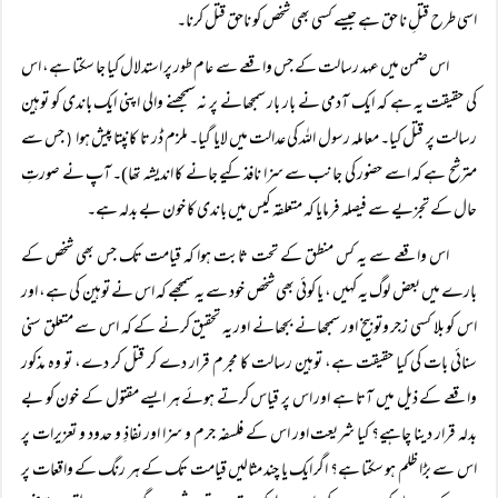
اسی طرح قتلِ نا حق ہے جیسے کسی بھی شخص کو ناحق قتل کرنا۔
اس ضمن میں عہد رسالت کے جس واقعے سے عام طور پر استدلال کیا جا سکتا ہے، اس
کی حقیقت یہ ہے کہ ایک آدمی نے بار بار سمجھانے پر نہ سمجھنے والی اپنی ایک باندی کو توہین
رسالت پر قتل کیا۔ معاملہ رسول اللہ کی عدالت میں لایا گیا۔ ملزم ڈر تا کانپتا پیش ہوا
جس سے
(
مترشح ہے کہ اسے حضور کی جانب سے سزا نافذ کیے جانے کا اندیشہ تھا)۔ آپ نے صورتِ
حال کے تجزیے سے فیصلہ فرمایا کہ متعلقہ کیس میں باندی کا خون بے بدلہ ہے۔
اس واقعے سے یہ کس منطق کے تحت ثابت ہوا کہ قیامت تک جس بھی شخص کے
بارے میں بعض لوگ یہ کہیں ، یا کوئی بھی شخص خود سے یہ سمجھے کہ اس نے توہین کی ہے، اور
اس کو بلا کسی زجر وتوبیخ اور سمجھانے بجھانے اور یہ تحقیق کرنے کے کہ اس سے متعلق سنی
سنائی بات کی کیا حقیقت ہے، توہین رسالت کا مجرم قرار دے کر قتل کر دے، تو وہ مذکور
واقعے کے ذیل میں آتا ہے اور اس پر قیاس کرتے ہوئے ہر ایسے مقتول کے خون کو بے
بدلہ قرار دینا چاہیے؟ کیا شریعت اور اس کے فلسفہ جرم و سزا اور نفاذِ و حدود و تعزیرات پر
اس سے بڑا ظلم ہو سکتا ہے؟ اگر ایک یا چند مثالیں قیامت تک کے ہر رنگ کے واقعات پر