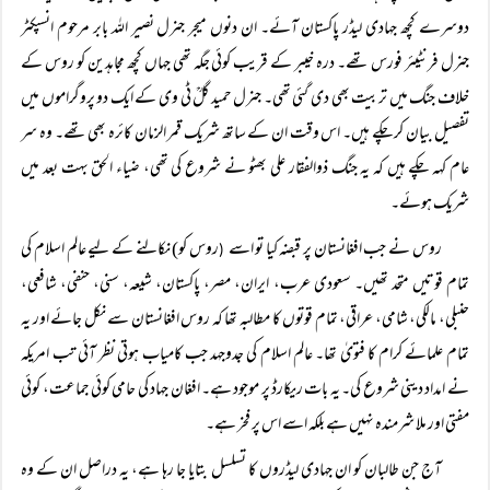
دوسرے کچھ جہادی لیڈر پاکستان آئے۔ ان دنوں میجر جنرل نصیر اللہ بابر مرحوم انسپکٹر
جنرل فرنٹیئر فورس تھے۔ درہ خیبر کے قریب کوئی جگہ تھی جہاں کچھ مجاہدین کو روس کے
خلاف جنگ میں تربیت بھی دی گئی تھی۔ جنرل حمید گلؒ ٹی وی کے ایک دو پروگراموں میں
تفصیل بیان کر چکے ہیں۔ اس وقت ان کے ساتھ شریک قمر الزمان کائرہ بھی تھے۔ وہ سر
عام کہہ چکے ہیں کہ یہ جنگ ذوالفقار علی بھٹو نے شروع کی تھی، ضیاء الحق بہت بعد میں
شریک ہوئے۔
روس نے جب افغانستان پر قبضہ کیا تو اسے
روس کو) نکالنے کے لیے عالم اسلام کی
(
تمام قوتیں متحد تھیں۔ سعودی عرب، ایران، مصر، پاکستان، شیعہ، سنی، حنفی، شافعی،
حنبلی، مالکی، شامی، عراقی، تمام قوتوں کا مطالبہ تھا کہ روس افغانستان سے نکل جائے اور یہ
تمام علمائے کرام کا فتویٰ تھا۔ عالم اسلام کی جدوجہد جب کامیاب ہوتی نظر آئی تب امریکہ
نے امداد دینی شروع کی۔ یہ بات ریکارڈ پر موجود ہے۔ افغان جہاد کی حامی کوئی جماعت، کوئی
مفتی اور ملا شرمندہ نہیں ہے بلکہ اسے اس پر فخر ہے۔
آج جن طالبان کو ان جہادی لیڈروں کا تسلسل بتایا جا رہا ہے، یہ دراصل ان کے وہ