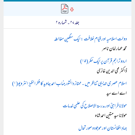
جلد ۲۷ ۔ شمارہ ۲
دولت اسلامیہ اور قیام خلافت : ایک سنگین مغالطہ
محمد عمار خان ناصر
اردو تراجم قرآن پر ایک نظر (۱۵)
ڈاکٹر محی الدین غازی
اسلام عصری تہذیبی تناظر میں ۔ ممتاز دانشور جناب احمد جاوید کا فکر انگیز انٹرویو (۱)
اے اے سید
مولانا فراہیؒ اور مدرسۃ الاصلاح کی علمی خدمات
مولانا سید متین احمد شاہ
جہادِ افغانستان اور موجودہ صورتحال