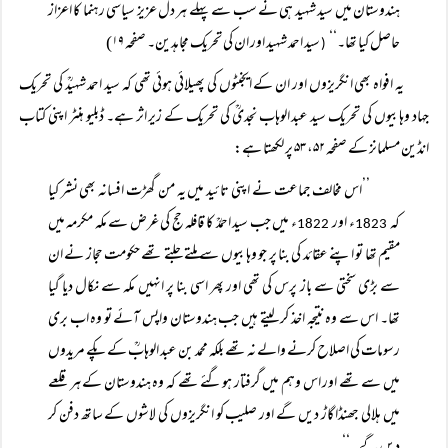
ہندوستان میں سید شہید ہی نے سب سے پہلے ہر دل عزیز سیاسی رہنما کا اعزاز
حاصل کیا تھا۔‘‘
سید احمد شہید اور ان کی تحریک مجاہدین۔ صفحہ ۱۹)
(
یہ افواہ بھی انگریزوں اور ان کے ایجنٹوں کی پھیلائی ہوئی تھی کہ سید احمد شہیدؒ کی تحریک
جہاد وہابیوں کی تحریک سید عبد الوہاب نجدیؒ کی تحریک کے زیر اثر ہے۔ ڈبلیو ہنٹر اپنی کتاب
انڈین مسلمانز کے صفحہ ۵۲، ۵۳ پر لکھتا ہے:
’’اس مخالف جماعت نے اپنی تائید میں یہ من گھڑت افسانہ بھی نشر کیا
کہ
ء اور
ء میں جب سید احمدؒ کا قافلہ حج کی غرض سے مکہ مکرمہ میں
1822
1823
مقیم تھا تو اپنے عقائد کی بنا پر جو وہابیوں سے ملتے جلتے تھے حکومت حجاز نے ان
سے بڑی سختی سے باز پرس کی تھی اور پھر اسی بنا پر انہیں مکہ سے نکال دیا گیا
تھا۔ اس سے وہ نتیجہ اخذ کر لیتے ہیں جب ہندوستان واپس آئے تو وہ اب بری
رسومات کی اصلاح کرنے والے نہ تھے بلکہ محمد بن عبد الوہابؒ کے پکے مریدوں
میں سے تھے اور اس وہم میں گرفتار ہوگئے تھے کہ وہ ہندوستان کے ہر قلعے
میں ہلالی جھنڈا گاڑ دیں گے اور صلیب کو انگریزوں کی لاشوں کے ساتھ دفن کر