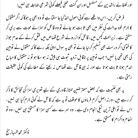
اور خلفائے راشدین کے مسلسل اور ان گنت عملی فیصلے کوئی شرعی ضابطہ ہی نہیں!
فرض کریں، اس واقعے سے کوئی اصول اخذ کیا جا سکتا ہے تو وہ بھی یہ ہوگا کہ اگر مقتول
کا جرم خود عدالت کی نظر میں بھی ثابت ہو جائے تو وہ قاتل کو سزائے موت سے بری کر
سکتی ہے۔ زیر بحث کیس میں، قاتل کو ازروئے شرع قصاص میں قتل کرنے کے عدم جواز
کا فتویٰ اگر درست بھی تسلیم کر لیا جائے تو بھی یہ سوال اپنی جگہ رہے گا کہ مقتول نے توہین
کی بھی تھی یا نہیں؟ جب توہین پر ناقابل تردید ثبوت ہی پیش نہ ہو سکا ہو تو نہ مقتول کا مباح
الدم ہونا ثابت ہوتا ہے اور نہ ہی قاتل سے قصاص نہ لینے کے مطالبے کی کوئی حقیقت
رہتی ہے۔
یہ بھی غنیمت ہے کہ بعض معترضین ممتاز قادری کے لیے تعزیری سزا کی گنجائش کا ذکر
کر رہے ہیں، ورنہ اصل کرم فرماؤں کا موقف تو یہ ہے کہ قاتل نے کوئی جرم کیا ہی نہیں،
اس نے تو اعلیٰ ترین نیکی انجام دی ہے۔ وہ سرے سے کسی سزا کا مستحق ہی نہیں، وہ تو
انعام و اکرام کا مستحق ہے۔
ڈاکٹر محمد شہباز منج