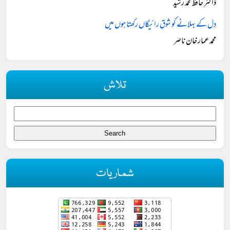
ڈاکٹر حافظ محمد رشید
دِل کے بہلانے کو شوقِ رائیگاں رکھتا ہوں میں
محمد عمار خان ناصر
تلاش
شماریات