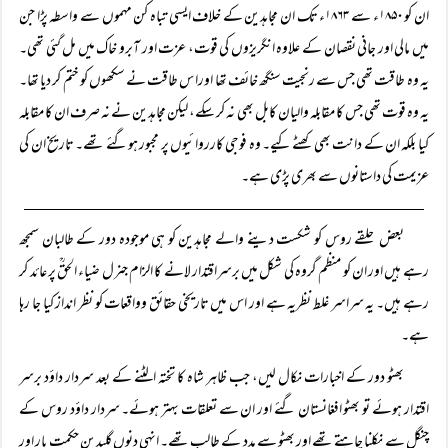
ان کو ۱۸۵۰ء سے ۱۸۶۳ء تک ان مجاہدین کے خلاف ایسی تباہ کن مہموں سے واسطہ پڑا جن
میں مالی اور جانی نقصان کے علاوہ انگریزوں کی قوت، عزت اور آبرو خاک میں مل گئی تھی۔
یہ وہ طاقت تھی جس سے رنجیت سنگھ خائف تھا اورا س طاقت نے سکھوں کو ختم کر دیا تھا۔
یہ وہ قوت تھی جس کا مقابلہ والیان کابل بھی نہ کر سکے، لیکن مجاہدین نے نہ صرف ان کا مقابلہ
کیا بلکہ ان کے دانت بھی کھٹے کیے۔ وہ فوجی کارروائیوں پر مجبور ہوگئے تھے۔ تاریخ ان کی
عزیمت کی داستانوں سے بھری پڑی ہے۔
بعض حلقے روس کو شکست دینے والے مجاہدین کو ہی موجودہ دور کے طالبان سمجھ
رہے ہیں اور ان کو منظم گروہ کی شکل میں برسراقتدار لانے کا الزام جنرل ضیاء الحقؒ پر عائد کر
رہے ہیں۔ یہ سراسر غلط نظریہ ہے اور اس میں تاریخی حقائق وواقعات کو نظر انداز کیا جا رہا
ہے۔
بھٹو دور کے اخبارات نکال لیں، جب ظاہر شاہ کا تختہ الٹنے کے بعد سردار داؤد برسر
اقتدار ہوئے تو بھٹو افغانستان گئے اور ان سے تعلقات بہتر ہوئے۔ سردار داؤد روس کے
چنگل سے نکلنا چاہتے تھے اور بھٹو سے مدد کے طالب تھے۔ انہی دنوں گلبدین حکمت یار اور