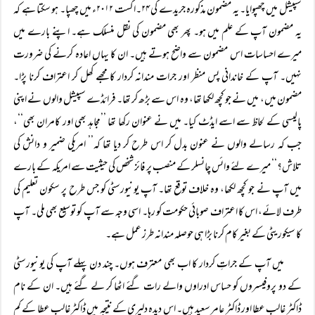
سپیشل میں چھپوایا۔ یہ مضمون مذکورہ جریدے کی ۲۴۔اگست ۲۰۱۲ء میں چھپا۔ ہو سکتا ہے کہ
یہ مضمون آپ کے علم میں ہو۔ پھر بھی مضمون کی نقل منسلک ہے۔ اپنے بارے میں
میرے احساسات اس مضمون سے واضح ہوتے ہیں۔ ان کا یہاں اعادہ کرنے کی ضرورت
نہیں۔ آپ کے خاندانی پس منظر اور جرات مندانہ کردار کا مجھے کھل کر اعتراف کرنا پڑا۔
مضمون میں، میں نے جو کچھ لکھا تھا، وہ اس سے بڑھ کر تھا۔ فرائڈے سپیشل والوں نے اپنی
پالیسی کے لحاظ سے اسے ایڈٹ کیا۔ میں نے عنوان رکھا تھا ’’مجاہد بھی اور کامران بھی‘‘،
جب کہ رسالے والوں نے عنون بدل کر اس طرح کر دیا تھا کہ’’ امریکی ضمیر و دانش کی
تلاش؟‘‘ میرے لئے وائس چانسلر کے منصب پر فائز شخص کی حیثیت سے امریکہ کے بارے
میں آپ نے جو کچھ لکھا، وہ خلاف توقع تھا۔ آپ یونیورسٹی کو جس طرح پر سکون تعلیم کی
طرف لائے، اس کا اعتراف صوبائی حکومت کو رہا۔ اسی وجہ سے آپ کو توسیع بھی ملی۔ آپ
کا سیکوریٹی کے بغیر کام کرنا بڑا ہی حوصلہ مندانہ طرز عمل ہے۔
میں آپ کے جراتِ کردار کا اب بھی معترف ہوں۔ چند دن پہلے آپ کی یونیورسٹی
کے دو پروفیسروں کو حساس ادراوں والے رات گئے اٹھا کر لے گئے ہیں۔ ان کے نام
ڈاکٹر غالب عطا اور ڈاکٹر عامر سعید ہیں۔ اس دیدہ دلیری کے نتیجہ میں ڈاکٹر غالب عطا کے کم