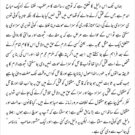
جہاں تک اس دلیل کا تعلق ہے کہ توہینِ رسالت کا مر تکب، فقہا کے نزدیک مباح
الدم ہے جس کے قتل کرنے والے کو قصاص میں قتل نہیں کیا جائے گا، بلکہ تادیباً کوئی تعزیر
ی سزا دی جائے گی؛ لہٰذا ممتاز قادری کو سزاے موت دینا غلط ہے، کوئی تعزیری سزا دی جا
سکتی ہے تو اس کے حوالے سے عرض ہے کہ یہ مقدمے، ثبوت اور عدالتی کاروائی سے
متعلق ایک بے مثل عجوبہ ہے۔ یعنی کسی کے جرم کے حق میں دلائل اس کا کام تمام کرنے
کے بعد فراہم کیے جا سکتے ہیں
بعد میں اگر پتہ چلے کہ ملزم مجرم تھا، اور اس کی بنا پر کسی
!
شخص نے اسے قتل کر دیا تھا تو اب قاتل کو سزائے موت نہیں دی جا سکتی! ثبوتِ جرم کا یہ
طریقہ عدالتوں کو بہ طورِ رہنما اصول اپنانا چاہیے اور قاتل کو اس وقت تک مہلت دینی چاہیے
جب تک یہ ثابت نہیں ہو جاتا کہ قاتل، مقتول کو قتل کرنے میں حق بہ جانب تھا؛ اور قاتل
کو مقتول کے قتل پر سزا دینے اور سزا کے حق میں دلائل تلاش کرنے کی بجائے ان شواہد پر
نظر رکھنی چاہیے جو مقتول کے خلاف مرورِ زمانہ سے مہیا ہوئے ہیں۔ کیا قانون ، عدالت اور
مقتول کے ساتھ اس سے بڑا مذاق ممکن ہے! ہو سکتا ہے کہ آپ یہ سوچ رہے ہوں
بھلا یہ
:
دلیل بھی کوئی دے سکتا ہے!، لیکن یہ دلیل دی گئی ہے ؛ اور ایک مشہور صاحب ’’ ماہنامہ‘‘
کی جانب سے دی گئی ہے۔