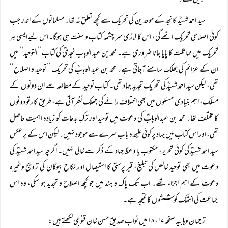
دیں گے۔‘‘
سید احمد شہیدؒ کا نجد کے موحدین کی تحریک سے کچھ تعلق نہ تھا۔ مسلمانوں کے اندر جب
کوئی اصلاحی تحریک اٹھے گی، اس کا لازمی سر چشمہ کتاب و سنت ہی ہوگا۔ اس لیے ایسی ہر
تحریک میں مماثلت کا پایا جانا ضروری ہے۔ محمد بن عبد الوہاب نجدیؒ کی کتاب ’’التوحید‘‘ میں
ان کے عزائم کی جھلک سامنے آجاتی ہے۔ محمد بن عبد الوہابؒ کی تحریک ’’توحید و اصلاح‘‘
تھی، لیکن سید احمد شہیدؒ کی تحریک تجدید جہاد تھی۔ کتاب توحید کے مطالعہ سے ان دونوں کے
مسلک، اہم بنیادی مسئلوں میں بھی اختلاف رائے کی جھلک نظر آتی ہے، طریق کار تو دونوں
کا مختلف تھا۔ محمد بن عبد الوہابؒ کی دعوت میں توحید اور ترکِ بدعات کو زیادہ اہمیت حاصل
تھی، اور اس کتاب میں جہاد پر کوئی علیحدہ باب سرے سے موجود نہیں۔ لیکن اس کے برعکس
سید احمد شہیدؒ کی کوئی تحریر، مکتوب یا وعظ جہاد کے ذکر سے خالی نہیں۔ اگرچہ سید احمد شہیدؒ کی
دعوت میں بھی توحید خالص کی تبلیغ، قبر پرستی کا استیصال اور نکاح بیوگان کی ترویج وغیرہ
دعوت کے اہم اجزاء تھے۔ اب تک پاک و ہند میں جو کچھ اصلاح و تجدید ہو سکی، وہ اس
جماعت کی انتھک کوششوں کا نتیجہ ہے۔
ترجمان وہابیہ صفحہ ۱۷، ۱۸ میں نواب صدیق حسن خان قنوجی لکھتے ہیں: