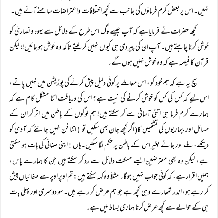
نہیں۔ اس پر بعض کرم فرماؤں کی جانب سے کچھ اختلافات واعتراضات سامنے آئے ہیں۔
کچھ حضرات نے فرمایا ہے کہ آپ جیسے لوگ اس طرح کے دلائل سے یہود و نصاریٰ کو
خوش کرنا چاہتے ہیں۔ آپ ان کی پیروی ہی کیو ں نہیں کر لیتے تاکہ وہ خوش ہو جائیں!؛ لیکن
قرآن کا فیصلہ ہے کہ وہ خوش نہیں ہوں گے۔
سچ یہ ہے کہ ہم خود کو ، اس معاملے پر کوئی دلیل پیش کرنے کی پوزیشن میں نہیں پاتے،
اس لیے کہ کس کی کس کو خوش کرنے کی نیت ہے؟ اس کی دریافت اتنا مشکل کام ہے کہ
ہمارے کرم فرما ہی اتنی آسانی سے کر سکتے ہیں! ہم لوگوں کے باطن میں اتر کر ان کے
مسائل اور بیماریوں کی تشخیص کا(اگر کچھ جان بھی سکیں تو
اتنا فن نہیں جانتے کہ آدمی کو
)
دیکھے، ملے اور جانے بغیر اس کے باطن پر حکم لگا سکیں۔ہاں
اپنی صفائی کی بات ہو سکتی
!
ہے، لیکن وہ بھی معترضین ایسے مسکت دلائل سے رد کر سکتے ہیں جن کا ہمارے پاس،
ہمیں اقرار ہے، کہ کوئی جواب نہیں ہو گا۔ مثلاً وہ کہہ سکتے ہیں: تم اوپر اوپر سے صفائیاں پیش
کر رہے ہو، اندر تمھارے وہی کچھ ہے جو ہم عرض کر رہے ہیں۔ سو دوسری اور پہلی بات
ہی کے حوالے سے کچھ عرض کرنا ہماری بساط میں ہے۔