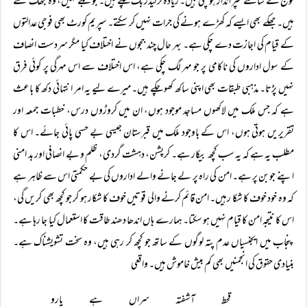
فوج کے سامنے سپر انداز ہو چکی ہیں۔ زیادہ تر لیڈر بک چکے ہیں۔ جو بکے نہیں، وہ جھک گئے
ہیں۔ جھکے بھی ایسے کہ کھڑے ہونے کی جرات نہیں کر سکتے۔ سپریم کورٹ بھی فوجی عدالتوں
کے قیام کی اجازت دے چکی ہے۔ بہر حال چند ججوں نے اختلاف کیا مگر سردست انصاف
کے سول اداروں کی ناکامی پر جو مہر لگ چکی ہے، اس اختلاف سے اس مہرگی پر کوئی فرق
نہیں پڑتا۔ مذہبی طبقات بھی اپنی ساکھ کھو چکے ہیں۔ میرے لیے یہ امر انتہائی دکھ کا باعث
ہے کہ جس ملک میں لاکھوں مساجد موجود ہوں، ان میں کروڑوں درس، خطبات جمعہ اور
تقریریں ہوتی ہوں، اس کے باوجود ملک میں قبرستان جیسی بے حسی پائی جائے۔ اس کا
مطلب یہ ہے کہ یہ سب کچھ بیکار ہے۔ کرپشن، دہشت گردی، ظلم و بے انصافی اور بد امنی
اپنے جوبن پر ہے۔ امن کی راہ پر لے جانے والے اداروں کی بے حکمتی اس سے ظاہر ہے
کہ وہ خود خوف کا شکا رہیں۔ امن قائم کرنے والی قوتیں خوف کا شکار ہو کر جو کچھ بھی کریں گی،
اس کا نتیجہ امن کا قیام نہیں ہو سکتا۔ ہمارے ہاں اندھا دھند طاقت کا استعمال کیا جا رہا ہے۔
پنجاب میں ایجنسیاں عدم پتہ لوگوں کے ساتھ جو کچھ کر رہی ہیں، وہ سخت تشویشناک ہے۔
بنیادی حقوق کی انجمنیں بھی کم بیش خاموش ہیں۔ واقعی
قحط آشفتہ سراں ہے یارو