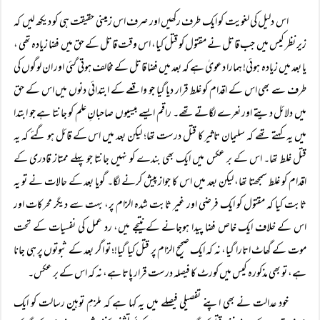
اس دلیل کی لغویت کو ایک طرف رکھیں اور صرف اس زمینی حقیقت ہی کو دیکھ لیں کہ
زیر نظر کیس میں جب قاتل نے مقتول کو قتل کیا، اس وقت قاتل کے حق میں فضا زیادہ تھی ،
یا بعد میں زیادہ ہوئی! ہمارا دعویٰ ہے کہ بعد میں فضا قاتل کے مخالف ہوتی گئی اور ان لوگوں کی
طرف سے بھی اس کے اقدام کو غلط قرار دیا گیا جو واقعے کے ابتدائی دنوں میں اس کے حق
میں دلائل دیتے اور نعرے لگاتے تھے۔ راقم ایسے بیسیوں صاحبانِ علم کو جانتا ہے جو ابتدا
میں یہ کہتے تھے کہ سلیمان تاثیر کا قتل درست تھا؛ لیکن بعد میں اس کے قائل ہو گئے کہ یہ
قتل غلط تھا۔ اس کے بر عکس میں ایک بھی بندے کو نہیں جانتا جو پہلے ممتاز قادری کے
اقدام کو غلط سمجھتا تھا، لیکن بعد میں اس کا جواز پیش کرنے لگا۔ گویا بعد کے حالات نے تو یہ
ثابت کیا کہ مقتول کو ایک فرضی اور غیر ثابت شدہ الزام پر، بہت سے دیگر محرکات اور
اس کے خلاف ایک خاص فضا پیدا ہوجانے کے نتیجے میں، رد عمل کی نفسیات کے تحت
موت کے گھاٹ اتارا گیا، نہ کہ ایک صحیح الزام پر قتل کیا گیا!؛ تو اگر بعد کے ثبوتوں پر ہی جانا
ہے، تو بھی مذکورہ کیس میں کورٹ کا فیصلہ درست قرار پاتا ہے، نہ کہ اس کے بر عکس۔
خود عدالت نے بھی اپنے تفصیلی فیصلے میں یہ کہا ہے کہ ملزمِ توہین رسالت کو ایک