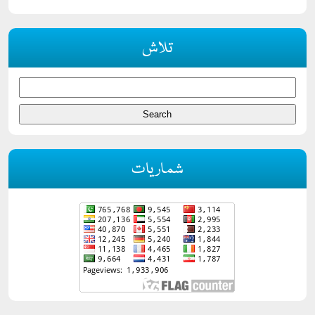
تلاش
شماریات