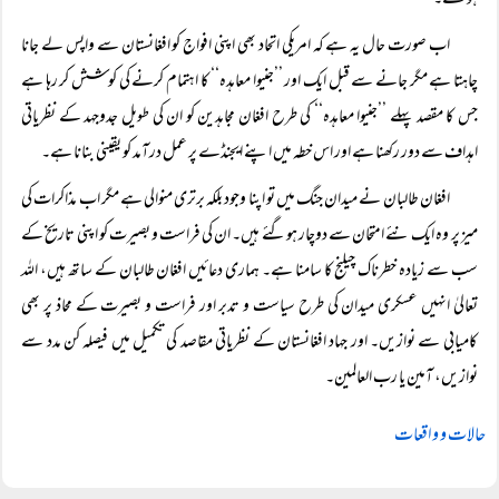
ہوگئے۔
اب صورت حال یہ ہے کہ امریکی اتحاد بھی اپنی افواج کو افغانستان سے واپس لے جانا
چاہتا ہے مگر جانے سے قبل ایک اور ’’جنیوا معاہدہ‘‘ کا اہتمام کرنے کی کوشش کر رہا ہے
جس کا مقصد پہلے ’’جنیوا معاہدہ‘‘ کی طرح افغان مجاہدین کو ان کی طویل جدوجہد کے نظریاتی
اہداف سے دور رکھنا ہے اور اس خطہ میں اپنے ایجنڈے پر عمل درآمد کو یقینی بنانا ہے۔
افغان طالبان نے میدان جنگ میں تو اپنا وجود بلکہ برتری منوالی ہے مگر اب مذاکرات کی
میز پر وہ ایک نئے امتحان سے دوچار ہوگئے ہیں۔ ان کی فراست و بصیرت کو اپنی تاریخ کے
سب سے زیادہ خطرناک چیلنج کا سامنا ہے۔ ہماری دعائیں افغان طالبان کے ساتھ ہیں، اللہ
تعالیٰ انہیں عسکری میدان کی طرح سیاست و تدبر اور فراست و بصیرت کے محاذ پر بھی
کامیابی سے نوازیں۔ اور جہاد افغانستان کے نظریاتی مقاصد کی تکمیل میں فیصلہ کن مدد سے
نوازیں، آمین یا رب العالمین۔
حالات و واقعات