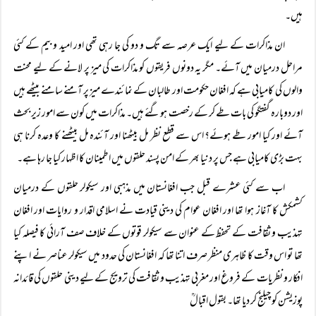
ہیں۔
ان مذاکرات کے لیے ایک عرصہ سے تگ و دو کی جا رہی تھی اور امید و بیم کے کئی
مراحل درمیان میں آئے۔ مگر یہ دونوں فریقوں کو مذاکرات کی میز پر لانے کے لیے محنت
والوں کی کامیابی ہے کہ افغان حکومت اور طالبان کے نمائندے میز پر آمنے سامنے بیٹھے ہیں
اور دوبارہ گفتگو کی بات طے کر کے رخصت ہوگئے ہیں۔ مذاکرات میں کون سے امور زیر بحث
آئے اور کیا امور طے ہوئے؟ اس سے قطع نظر مل بیٹھنا اور آئندہ مل بیٹھنے کا وعدہ کرنا ہی
بہت بڑی کامیابی ہے جس پر دنیا بھر کے امن پسند حلقوں میں اطمینان کا اظہار کیا جا رہا ہے۔
اب سے کئی عشرے قبل جب افغانستان میں مذہبی اور سیکولر حلقوں کے درمیان
کشمکش کا آغاز ہوا تھا اور افغان عوام کی دینی قیادت نے اسلامی اقدار و روایات اور افغان
تہذیب و ثقافت کے تحفظ کے عنوان سے سیکولر قوتوں کے خلاف صف آرائی کا فیصلہ کیا
تھا تو اس وقت کا ظاہری منظر صرف اتنا تھا کہ افغانستان کی حدود میں سیکولر عناصر نے اپنے
افکار و نظریات کے فروغ اور مغربی تہذیب و ثقافت کی ترویج کے لیے دینی حلقوں کی قائدانہ
پوزیشن کو چیلنج کر دیا تھا۔ بقول اقبالؒ