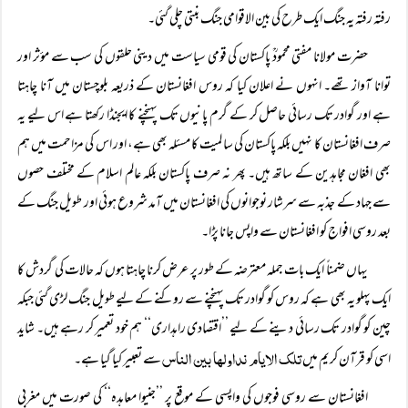
رفتہ رفتہ یہ جنگ ایک طرح کی بین الاقوامی جنگ بنتی چلی گئی۔
حضرت مولانا مفتی محمودؒ پاکستان کی قومی سیاست میں دینی حلقوں کی سب سے مؤثر اور
توانا آواز تھے۔ انہوں نے اعلان کیا کہ روس افغانستان کے ذریعہ بلوچستان میں آنا چاہتا
ہے اور گوادر تک رسائی حاصل کر کے گرم پانیوں تک پہنچنے کا ایجنڈا رکھتا ہے اس لیے یہ
صرف افغانستان کا نہیں بلکہ پاکستان کی سا لمیت کا مسئلہ بھی ہے، اور اس کی مزاحمت میں ہم
بھی افغان مجاہدین کے ساتھ ہیں۔ پھر نہ صرف پاکستان بلکہ عالم اسلام کے مختلف حصوں
سے جہاد کے جذبہ سے سرشار نوجوانوں کی افغانستان میں آمد شروع ہوئی اور طویل جنگ کے
بعد روسی افواج کو افغانستان سے واپس جانا پڑا۔
یہاں ضمناً ایک بات جملہ معترضہ کے طور پر عرض کرنا چاہتا ہوں کہ حالات کی گردش کا
ایک پہلو یہ بھی ہے کہ روس کو گوادر تک پہنچنے سے روکنے کے لیے طویل جنگ لڑی گئی جبکہ
چین کو گوادر تک رسائی دینے کے لیے ’’اقتصادی راہداری‘‘ ہم خود تعمیر کر رہے ہیں۔ شاید
تلک الایام نداولھا بین الناس
اسی کو قرآن کریم میں
سے تعبیر کیا گیا ہے۔
افغانستان سے روسی فوجوں کی واپسی کے موقع پر ’’جنیوا معاہدہ‘‘ کی صورت میں مغربی