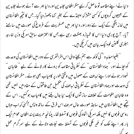
دنیا نے اپنے مقاصد تو حاصل کر لیے مگر افغان مجاہدین اور دنیا بھر سے آئے ہوئے مجاہدین
کے بیسیوں گروپوں کو کسی مشترکہ ایجنڈے کے بغیر تنہا چھوڑ دیا گیا۔ جس کا نتیجہ افغانستان
میں خانہ جنگی کے ایک نئے دور اور دنیا بھر میں عسکریت کے فروغ کی صورت میں سامنے
آیا۔ آج پوری دنیا اس کا خمیازہ بھگت رہی ہے جس کا اعتراف سابق امریکی وزیر خارجہ
ہیلری کلنٹن خود ایک بیان میں کر چکی ہیں۔
’’جنیوا معاہدہ‘‘ کی کوکھ سے جنم لینے والی اس افراتفری کے دور میں افغانستان کی وحدت
کو بچانے اور ’’جہاد افغانستان‘‘ کے نظریاتی مقاصد کو بروئے کار لانے کے لیے ’’طالبان‘‘
نمودار ہوئے اور اپنے اہداف کے حصول میں وقتی طور پر کامیاب بھی ہوئے۔ مگر افغانستان
کی وحدت اور جہاد افغانستان کے نظریاتی اہداف کی تکمیل جن طاقتوں کے مفاد میں نہیں تھی
وہ طالبان حکومت کے خلاف سازشوں کا ایک نیا جال بننے میں کامیاب ہوگئیں۔ اس کے
نتیجے میں افغانستان میں سابقہ صورت حال صرف اس فرق کے ساتھ واپس آگئی کہ اب وہاں
روسی فوجوں کا نہیں بلکہ امریکی اتحاد کی فوجوں کا تسلط تھا۔ چنانچہ حریت پسند افغان عوام ایک
بار پھر اپنے ملک کو غیر ملکی فوجوں کے تسلط سے نجات دلانے کے لیے سرگرم عمل