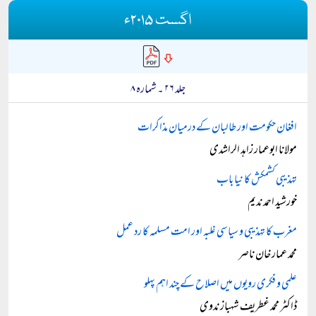
اگست ۲۰۱۵ء
جلد ۲۶ ۔ شمارہ ۸
افغان حکومت اور طالبان کے درمیان مذاکرات
مولانا ابوعمار زاہد الراشدی
تہذیبی کشمکش کا نیا باب
خورشید احمد ندیم
مغرب کا تہذیبی و سیاسی غلبہ اور امت مسلمہ کا رد عمل
محمد عمار خان ناصر
علمی و فکری رویوں میں اصلاح کے چند اہم پہلو
ڈاکٹر محمد غطریف شہباز ندوی