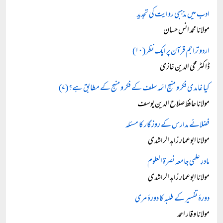
ادب میں مذہبی روایت کی تجدید
مولانا محمد انس حسان
اردو تراجم قرآن پر ایک نظر (۱۰)
ڈاکٹر محی الدین غازی
کیا غامدی فکر و منہج ائمہ سلف کے فکر و منہج کے مطابق ہے؟ (۷)
مولانا حافظ صلاح الدین یوسف
فضلائے مدارس کے روزگار کا مسئلہ
مولانا ابوعمار زاہد الراشدی
مادرِ علمی جامعہ نصرۃ العلوم
مولانا ابوعمار زاہد الراشدی
دورۂ تفسیر کے طلبہ کا دورۂ مری
مولانا وقار احمد