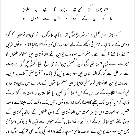
افغانیوں کی غیرتِ دیں کا ہے یہ علاج
ملا کو ان کے کوہ و دمن سے نکال دو
کے ایجنڈے پر عمل درآمد شروع ہوگیا تھا۔ چنانچہ ملا لوگوں نے بھی افغانستان کے کوہ
و دمن کے ساتھ اپنا رشتہ باقی رکھنے کے لیے صف بندی کا پروگرام بنا لیا تھا اور دونوں فریق
آمنے سامنے آگئے تھے۔ مگر جب سوویت یونین نے افغانستان میں سیکولر حلقوں کو
سپورٹ کرنے کی پالیسی اختیار کی تو یہ کشمکش بین الاقوامی رخ اختیار کرتی چلی گئی اور بہت
سے مراحل سے گزر کر افغانستان میں سوویت یونین کی باقاعدہ ’’فوج کشی‘‘ تک جا پہنچی۔
سوویت یونین افغانستان کو وسطی ایشیا کی ان مسلم ریاستوں کے دائرے میں لانا چاہتا تھا جو
کمیونسٹ انقلاب کے بعد اس کے زیر تسلط آگئی تھیں، یا افغانستان کو راستہ بنا کر گوادر کے
ذریعہ گرم پانیوں تک پہنچنے کا ایجنڈا رکھتا تھا، یا دونوں باتیں بیک وقت ایک ایجنڈے کا حصہ
تھیں۔ بہرصورت اس کی مزاحمت میں افغانستان کے دینی حلقوں کے ساتھ پاکستان کے
دینی حلقے بھی شامل ہوگئے اور ’’جہاد افغانستان‘‘ کے عنوان سے ایک ایسی جنگ چھڑ گئی
جس میں سوویت یونین کے خلاف عالمی مورچہ رکھنے والا امریکی بلاک بھی شریک ہوگیا اور