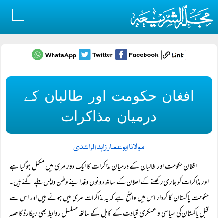
افغان حکومت اور طالبان کے
درمیان مذاکرات
مولانا ابوعمار زاہد الراشدی
افغان حکومت اور طالبان کے درمیان مذاکرات کا ایک دور مری میں مکمل ہوگیا ہے
اور مذاکرات کو جاری رکھنے کے اعلان کے ساتھ دونوں وفد اپنے وطن واپس چلے گئے ہیں۔
حکومت پاکستان کا کردار اس میں واضح ہے کہ یہ مذاکرات مری میں ہوئے ہیں اور اس سے
قبل پاکستان کی سیاسی و عسکری قیادت کے کابل کے ساتھ مسلسل روابط بھی ریکارڈ کا حصہ