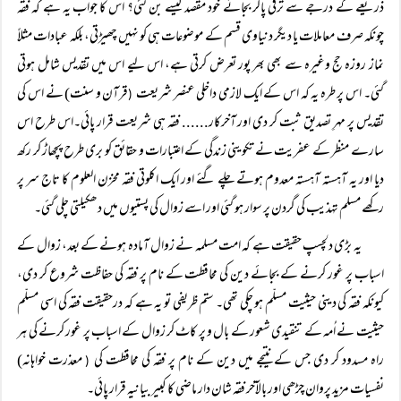
ذریعے کے درجے سے ترقی پاکر بجائے خود مقصد کیسے بن گئی؟ اس کا جواب یہ ہے کہ فقہ
چونکہ صرف معاملات یا دیگر دنیاوی قسم کے موضوعات ہی کو نہیں چھیڑتی، بلکہ عبادات مثلاً
نماز روزہ حج وغیرہ سے بھی بھر پور تعرض کرتی ہے، اس لیے اس میں تقدیس شامل ہوتی
گئی۔ اس پر طرہ یہ کہ اس کے ایک لازمی داخلی عنصر شریعت
قرآن و سنت) نے اس کی
(
تقدیس پر مہرِ تصدیق ثبت کر دی اور آخرکار...... فقہ ہی شریعت قرار پائی۔اس طرح اس
سارے منظر کے عفریت نے تکوینی زندگی کے اعتبارات و حقائق کو بری طرح پچھاڑ کر رکھ
دیا اور یہ آہستہ آہستہ معدوم ہوتے چلے گئے اور ایک اکلوتی فقہ مخزن العلوم کا تاج سر پر
رکھے مسلم تہذیب کی گردن پر سوار ہو گئی اور اسے زوال کی پستیوں میں دھکیلتی چلی گئی۔
یہ بڑی دلچسپ حقیقت ہے کہ امت مسلمہ نے زوال آمادہ ہونے کے بعد، زوال کے
اسباب پر غور کرنے کے بجائے دین کی محافظت کے نام پر فقہ کی حفاظت شروع کر دی،
کیونکہ فقہ کی دینی حیثیت مسلّم ہو چکی تھی۔ ستم ظریفی تو یہ ہے کہ درحقیقت فقہ کی اسی مسلّم
حیثیت نے اُمہ کے تنقیدی شعور کے بال و پر کاٹ کر زوال کے اسباب پر غور کرنے کی ہر
راہ مسدود کر دی جس کے نتیجے میں دین کے نام پر فقہ کی محافظت کی
معذرت خواہانہ)
(
نفسیات مزید پروان چڑھی اور بالآخر فقہ شان دار ماضی کا کبیر بیانیہ قرار پائی۔