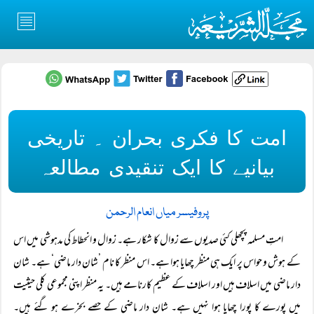
امت کا فکری بحران ۔ تاریخی
بیانیے کا ایک تنقیدی مطالعہ
پروفیسر میاں انعام الرحمن
امتِ مسلمہ پچھلی کئی صدیوں سے زوال کا شکار ہے۔ زوال و انحطاط کی مدہوشی میں اس
کے ہوش و حواس پر ایک ہی منظر چھایا ہوا ہے۔ اس منظر کا نام ’شان دار ماضی‘ ہے۔ شان
دار ماضی میں اسلاف ہیں اور اسلاف کے عظیم کارنامے ہیں۔ یہ منظر اپنی مجموعی کلی حیثیت
میں پورے کا پورا چھایا ہوا نہیں ہے۔ شان دار ماضی کے حصے بخرے ہو گئے ہیں۔