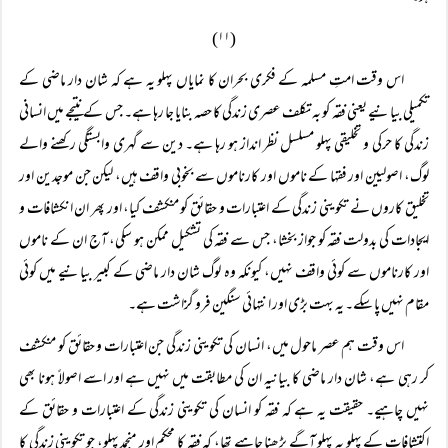
(۱۱)
اس وقت امتِ مسلمہ کے فکری بحران کا نمایاں پہلو یہ ہے کہ شان دار ماضی کے
تکمیلی بیانیے یعنی فقہ کو بہ تکلف عصری زندگی کا حصہ بنایا جا رہا ہے۔ جس کے نتیجے میں انسانی
زندگی کا حرکی و تخلیقی پہلو مسلسل نظر انداز ہو رہا ہے۔ دین سے گہری وابستگی رکھنے والے
لوگ، اصولیین اور فقہا کے ناموں اور کارناموں سے بخوبی واقف ہیں، لیکن جن موجدین اور
تخلیق کاروں نے تکوینی زندگی کے اعتبارات و حقائق کو منکشف کیا، اور پھر ان انکشافات و
ایجادات کی بدولت فقہ کو جواز بخشا، جس سے فقہ کی تشکیل ممکن ہو سکی، آج ان کے ناموں
اور کارناموں سے کوئی واقف نہیں، کیونکہ وہ لوگ شان دار ماضی کے کبیر بیانیے میں کوئی
مقام نہیں پا سکے۔ یہ بہت بڑی اور انتہائی سنگین فرو گزاشت ہے۔
اس وقت ہم عصر ماحول میں، انسان کی تکوینی زندگی جن اعتبارات و حقائق کو منکشف
کر رہی ہے، شان دار ماضی کا بیانیہ ان کی مطابقت میں نہیں ہے اور اسے اصولاً ہونا بھی
نہیں چاہیے۔ حقیقت یہ ہے کہ فقہ کو انسان کی تکوینی زندگی کے اعتبارات و حقائق کے
اکتشافات کے پہلو بہ پہلو آگے بڑھنا چاہیے تھا، کہ فقہ کا محکم اور منجمد پہلو، جو تکوینی زندگی کا