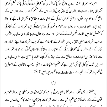
اس سرسری بحث سے یہ واضح ہو گیا کہ انسان کی تکوینی زندگی کی ترقی یافتہ شکل کو ہی
تشریعی بنایا جاتا ہے اور انسان کی بنائی ہوئی اقدار، اس کے منظم کردہ ادارے اور اس کے
وضع کردہ علوم و فنون،
یعنی تکوینی زندگی کے اعتبارات و حقائق) تشریعی ڈھانچے کا جواز
(
بنتے ہیں۔ ان قدروں، اداروں اور علوم و فنون کی عدم موجودگی میں شریعت کے نفاذ کی
کوشش خلا میں محلات تعمیر کرنے کے مترادف ہے، جو محال ہے(شاید اسی لیے ہر پیغمبر،
صاحبِ شریعت نہیں تھا)۔ یہاں غور کرنے کا مقام ہے کہ جب شریعت اپنے اظہار اور
نفاذ کے لیے، انسان کی تکوینی زندگی کے اعتبارات و حقائق کا مطالبہ کرتی ہے تو پھر شریعت
سے ماخوذ فقہ ان اعتبارات و حقائق سے بے نیاز رہ کر کیسے اظہار پا سکتی ہے؟ اس لیے اس
امر میں شک کی کوئی گنجائش نہیں ہے کہ فقہی استنباطات
یعنی، مذہب و قانون کے اصول)
(
فی نفسہٖ بلا شرکت غیرے
ظہور میں نہیں آ سکتے۔
(exclusively)
(۸)
یہ حقیقت بھی نظر سے اوجھل نہیں ہونی چاہیے کہ فقہ اپنی مبتدا و منتہٰی میں دیگر علوم و
فنون کے مانند خالصاً بشری علم و فن ہے۔ اسے شریعت
قرآن و سنت) جیسی تقدیس سے
(