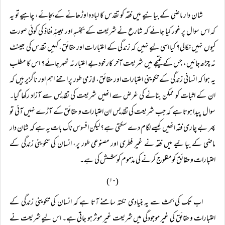
شان دار ماضی کے بیانیے میں فقہ کو تقدس کا لبادہ اوڑھانے کے بجائے، چاہیے تو یہ
کہ اس سوال پر غور کیا جائے کہ شارع نے شریعت کے بجنسہٖ اور بعینہٖ نفاذ کی کوئی صورت
کیوں نہیں نکالی؟ کیا اسی لیے نہیں کہ زندگی کے اعتبارات اور حقائق، کہیں تقدس کی بھینٹ
نہ چڑھ جائیں، جس کے نتیجے میں شریعت آخر کار خود بے اعتبار نہ ٹھہر جائے؟ اس کا مطلب
یہ ہوا کہ انسانی زندگی کے تکوینی اعتبارات اور حقائق، لازمی طور پر اتنے اہم اور ناگزیر ہیں کہ
ان کے اثبات کو ممکن بنانے کی غرض سے انھیں شریعت کی تقدیس سے آزاد رکھا گیا۔
سوال پیدا ہوتا ہے کہ جب شریعت کی تقدیس ان اعتبارات و حقائق کے آڑے نہیں آئی تو
پھر بے چاری فقہ انھیں کیسے لگام دے سکتی ہے؟ لیکن افسوس ناک بات یہ ہے کہ شان دار
ماضی کے بیانیے میں فقہ نے غیر فطری اور مصنوعی طور پر، انسان کی تکوینی زندگی کے
اعتبارات و حقائق کو مفلوج کرنے کی مذموم کوشش کی ہے۔
(۱۰)
اب تک کی بحث سے یہ بنیادی نکتہ سامنے آتا ہے کہ انسان کی تکوینی زندگی کے
اعتبارات و حقائق کی غیر موجودگی میں شریعت غیر موثر ہو جاتی ہے۔ اس لیے شریعت نے