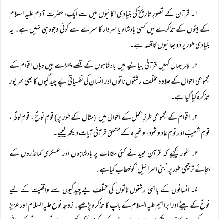
۱۔ قرآن کے تصورِ تاریخ کی بنیادی اکائیوں میں سے ایک، حضرت آدم علیہ السلام
کے بیٹوں کے تذکرے میں کسی بادشاہ یا سردار کا سرے سے کوئی وجود ہی نہیں ہے۔ یہ
بنیادی طور پر دو بھائیوں کا قصہ ہے۔
۲۔ پھر جہاں کہیں قرآنی بیانیے میں بادشاہوں کے قصے چھڑے ہیں وہاں اقوام کے
مجموعی احوال کے علاوہ مختلف رشتوں ناتوں اور انسان کی نفسیاتی پے چیدگیوں کا بھی بھر پور
تذکرہ کیا گیا ہے۔
۳۔ اقوام کے مجموعی طرزِ عمل کے احوال میں
مثال کے طور پر) قومِ نوحؑ ، قومِ لوطؑ ،
(
قومِ شعیبؑ اور قومِ عاد و ثمود، وغیرہ کے متعلق قرآنی آیات دیکھ لیجیے۔
۴۔ غور کیجیے کہ قرآن مجید نے کئی مقامات پر بادشاہوں اور عسکری کمانڈروں کے
بجائے ترجیحی طور پر ’بنی اسرائیل‘ کو خطاب کیا ہے۔
۵۔ انسانوں کے باہمی رشتوں ناتوں کی مختلف پے چیدگیوں سے واقفیت کے لیے
نوحؑ کے بیٹے اور ابراہیم علیہ السلام کے باپ کا تذکرہ پڑھیے۔ زوجہ نوح علیہ السلام اور عزیز