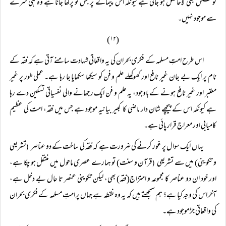
کوشش بھی لاحاصل ہو جاتی ہے کیونکہ اس پیمانے پر جس کو پرکھا جانا ہے وہ ہی سرے
سے موجود نہیں۔
(۱۲)
اس طرح امتِ مسلمہ کے فکری بحران کی یہ واقعاتی شہادت سامنے آتی ہے کہ فقہ کے
نام پر ایک بے جان غیر نافع اور کھوکھلے علم و فن کو سیکھا سکھایا جا رہا ہے۔ عملی طور پر غیر
معتبر اور غیر نافع ہونے کے باوجود، یہ علم و فن ایک رجھانے والی نفسیاتی تسکین دے رہا
ہے کیونکہ اس کے پیچھے شان دار ماضی کا کبیر بیانیہ موجود ہے جس میں فقہ، امت کی عظیم
کامیابی اور معراج قرار پائی ہے۔
یہاں ایک سوال پر غور کرنے کی ضرورت ہے کہ فقہ کی ساخت کے دو عناصر
تشریعی
(
و تکوینی) میں سے تشریعی
قرآن و سنت) تو ہمارے عصری ماحول میں منتقل ہو چکا ہے،
(
اور خود ان دو عناصر کا مجموعہ و امتزاج(فقہ) بھی، لیکن تکوینی عنصر تا حال بے دخل ہے،
آخر اس کی وجہ کیا ہے؟ ہم سمجھتے ہیں کہ یہ وہ نقطہ ہے جہاں پر امتِ مسلمہ کے فکری بحران
کی واقعاتی جڑ موجود ہے۔