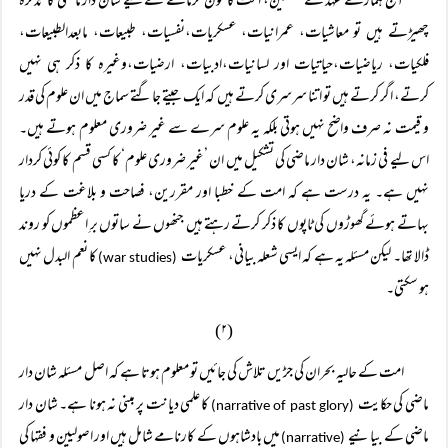
آج ہمارے عہد کے مصلحین، امت کا خون گرمانے کے لیے شان دار ماضی کا تذکرہ
چھیڑتے ہیں تو معاشیات، عمرانیات، عسکریات،نفسیات، طبیعات، مابعدالطبیعات،
فلکیات، ریاضیات،حیاتیات اور لسانیات،ادبیات، ارضیات،وغیرہ کا ذکر ہی نہیں
کرتے، اگر کرتے ہیں تو اتنا سرسری کرتے ہیں کہ ایک جیتے جاگتے سماج میں ان علوم کی قدر
و قیمت نہ صرف واضح نہیں ہوتی بلکہ یہ علوم سرے سے غیر ضروری معلوم ہوتے ہیں۔
اس لیے فی زمانہ، شان دار ماضی کی تشکیل میں ان ’غیر ضروری علوم‘ کا کسی قسم کا کوئی کردار
نہیں ہے۔ یہ درست ہے کہ امت کے خطبا اور مقررین، فصاحت و بلاغت کے دریا
بہاتے ہوئے گھوڑوں کی ٹاپوں کا ذکر کرتے رہتے ہیں جنھوں نے ساتوں برِ اعظموں کو روند
ڈالا تھا۔ لیکن مسئلہ یہ ہے کہ ایسی شعلہ بیانی، عسکریات
کا نعم البدل نہیں
(war studies)
ہو سکتی۔
(۲)
امت کے حالیہ بحران کی جڑیں تلاش کی جائیں تو معلوم ہوتا ہے کہ اصل مسئلہ شان دار
ماضی کی حکایت
کا علمی دیانت پر مبنی نہ ہونا ہے۔ شان دار
(narrative of past glory)
ماضی کے بیانیے
میں بادشاہوں کے کارنامے شامل ہیں اور اصولیین و فقہا کی
(narrative)