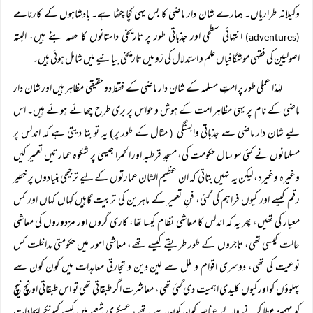
وکیلانہ طراریاں۔ ہمارے شان دار ماضی کا بس یہی کچا چٹھا ہے۔ بادشاہوں کے کارنامے
انتہائی سطحی اور جذباتی طور پر تاریخی داستانوں کا حصہ بنے ہیں، البتہ
(adventures)
اصولیین کی فقہی موشگافیاں علم و استدلال کی رَو میں تاریخی بیانیے میں شامل ہوئی ہیں۔
لہٰذا عملی طور پر امتِ مسلمہ کے شان دار ماضی کے فقط دو حقیقی مظاہر ہیں اور شان دار
ماضی کے نام پر یہی مظاہر امت کے ہوش و حواس پر بری طرح چھائے ہوئے ہیں۔ اس
لیے شان دار ماضی سے جذباتی وابستگی
مثال کے طور پر) یہ تو بتا دیتی ہے کہ اندلس پر
(
مسلمانوں نے کئی سو سال حکومت کی، مسجدِ قرطبہ اور الحمرا جیسی پر شکوہ عمارتیں تعمیر کیں
وغیرہ وغیرہ، لیکن یہ نہیں بتاتی کہ ان عظیم الشان عمارتوں کے لیے ترجیحی بنیادوں پر خطیر
رقم کیسے اور کیوں فراہم کی گئی، فنِ تعمیر کے ماہرین کی تربیت گاہیں کہاں کہاں اور کس
معیار کی تھیں، پھر یہ کہ اندلس کا معاشی نظام کیسا تھا، کاری گروں اور مزدوروں کی معاشی
حالت کیسی تھی، تاجروں کے طور طریقے کیسے تھے، معاشی امور میں حکومتی مداخلت کس
نوعیت کی تھی، دوسری اقوام و ملل سے لین دین و تجارتی معاہدات میں کون کون سے
پہلوؤں کو اور کیوں کلیدی اہمیت دی گئی تھی، معاشرت اگر طبقاتی تھی تو اس طبقاتی اونچ نیچ