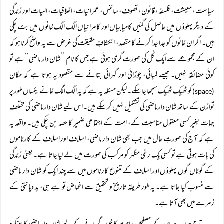
سیاست، معیشت، فلسفہ، قانون، تصوف، سائنس، عمرانیات، اخلاقیات، الہیات اور زندگی
کے دیگر پہلوؤں میں حاصل کی گئیں کامیابیاں اور کامرانیاں الگ الگ خانوں میں بٹ چکی
ہیں۔ اگر ان خانوں کو جدا جدا کرنے کا مقصد، انکشافِ حقیقت کی غرض سے یہ واضح کرنا ہو کہ
ان کے مجموعے سے ایک کُل کی صورت گری ہوئی ہے جس کا نام ’’شان دار ماضی‘‘ ہے تو
کوئی مضائقہ نہیں۔ جیسے لمبائی، چوڑائی اور گہرائی بتانے سے مقصود یہ ہوتا ہے کہ مکان
کو ٹھیک ٹھیک سمجھا جا سکے۔ لیکن مسئلہ یہ ہے کہ یہ الگ الگ خانے یکساں طور پر
(space)
توازن کے ساتھ شان دار ماضی کی تشکیل نہیں کر سکے ہیں۔ اس لیے شان دار ماضی کی مختلف
جہات بغیر کسی معقول مناسبت کے، امت کے اجتماعی ضمیر کا حصہ بن چکی ہیں۔ واقعہ یہ
ہے کہ آج کی صورتِ حال میں جب بھی شان دار ماضی، اسلاف اور اسلاف کے کارناموں
کی بات ہوتی ہے تو کسی یک رخی مظہر کو مرکب کی صورت میں لے لیا جاتا ہے۔ یعنی زندگی
کے گوناں گوں پہلوؤں اور اسلاف کے متنوع کارناموں میں سے چند ایک کو شان دار ماضی
سے منسوب کیا جاتا ہے۔ یہ طور طریقہ تاریخ و تحقیق سے اغماض تو ہے ہی، بد دیانتی کے
زمرے میں بھی آتا ہے۔