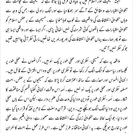
البتہ مسیحیت اور اسلام میں یہ بنیادی فرق پایا جاتا ہے کہ مسیحیت نے خجالت سے
تکوینی اعتبارات و حقائق کے آگے سر جھکا دیا ہے اور الگ راہ لی ہے، جس کی وجہ سے
وہاں تکوینی انکشافات کی واقعیت نے خوب لوہا منوایا ہے۔ مسیحیت کے برعکس اسلام کو
تکوینی اعتبارات کے ہاتھوں کوئی شرمندگی نہیں اٹھانی پڑی۔ اگر ایسا ہے اور واقعی ایسا ہی
ہے تو پھر ہمارے یہاں تکوینی انکشافات کی بھر پور لہریں ٹھاٹھیں مارتی نظر آنی چاہییں تھیں
جو کہ نظر نہیں آتیں۔
واقعہ یہ ہے کہ مسیحی، نظری اور عملی طور پر یک سُو ہیں۔ اگرانھوں نے عملی طور پر
کلیسااور ریاست کو الگ الگ کر رکھا ہے تو نظری طور پر بھی وہ اس افتراق کے قائل ہیں۔
انتہائی افسوس اور معذرت کے ساتھ اعتراف کرنا پڑتا ہے کہ مسیحیوں کے برعکس، امتِ
مسلمہ نظری اور عملی طور پر یک سُو نہیں ہے۔ اُمہ اس وقت انتہائی گھٹیا قسم کی منافقت کا
شکار ہے۔ اُمہ، نظری طور پر تو دین و دنیا کی وحدت کی علم بردار ہے، لیکن اس کے ہاں عملی
طور پر دین و دنیا الگ الگ ہو چکے ہیں۔ دین، قرآن و سنت کے نام پر فقہ کو قرار دیا گیا ہے
اور دنیا، جو ایک لحاظ سے تکوینی زندگی کے انکشافات سے معمور ہے، دینی اقلیم سے عملی
طور پر خارج ہو چکی ہے۔ یہ انتہائی منافقانہ طرزِ عمل ہے۔ اس طرزِ عمل نے امت کا بحران