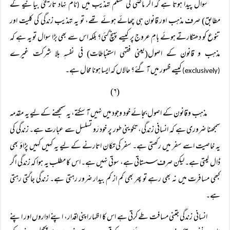
سوال پیدا ہوتا ہے کہ اگر ماضی کی مسلم تہذیب میں
نام نہاد تاریخی بیانیے کے
(
مطابق) صرف مذہب اور قانون ہی چھائے ہوئے تھے، تو یہ تہذیب زندگی کی کلیت اور
تنوع کو دھتکارتے ہوئے بامِ عروج پر کیسے پہنچ گئی؟ بلکہ اس سے بھی بڑا سوال تو یہ ہے کہ
مذہب و قانون کے اصول(یعنی فقہی استنباطات) فی نفسہٖ بلا شرکت غیرے
کیسے ظہور میں آ گئے؟ حالاں کہ ایسا ہونا محال ہے۔
(exclusively)
(۶)
مذہب و قانون کے اصول بجائے خود وجود میں نہیں آ سکتے، یہ سمجھنے کے لیے یہ مقدمہ
سمجھنا ضروری ہے کہ انسانی زندگی، تکوینی طور پر خود رَو تسلسل سے عبارت ہے۔ زندگی کی
یہ خاصیت اسے سفر میں رکھتی ہے۔ سفر کی تکان اتارنے کے لیے یہ کہیں کہیں پڑاؤ بھی
ڈال لیتی ہے۔ لیکن صرف سستاتی ہے، سوتی نہیں ہے۔ اس کا مطلب یہ ہوا کہ زندگی اگر
کبھی مسافرت میں نہ بھی رہے تو پھر بھی کم از کم بیدار ضرور رہتی ہے۔ زندگی جاگتی رہتی
ہے۔
انسانی زندگی جتنی مسافت طے کرتی ہے اس کا اظہار اپنی اقدار، اپنے اداروں اور اپنے