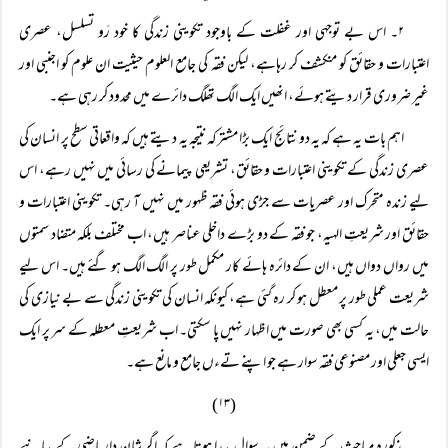
۲۔ اس بے توجہی اور غفلت کے باوجود تکوینی زندگی کا خود رَو تسلسل، عصری
اعتبارات و حقائق کو منکشف کر رہاہے، لیکن فقہ کی جامع العلوم حیثیت ان علوم کو اجنبی اور
غیر ضروری قرار دیتے ہوئے، انھیں ایک الگ تھلگ دائرے میں محدود کر رہی ہے۔
اہم بات یہ ہے کہ یہ دو نتائج ایک بڑا مشترکہ نتیجہ یہ دیتے ہیں کہ واقعاتی سطح پر انسان کی
عصری زندگی کے تکوینی اعتبارات و حقائق، تشریعی پیمانے کی رسائی میں نہیں رہے، اس
لیے زندہ متحرک اور عصریات سے جڑی ہوئی فقہ ظہور میں نہیں آ رہی۔ تکوینی اعتبارات و
حقائق اور شریعتِ الہیہ، جو فقہ کے دو بڑے داخلی عناصر ہیں، اب مختلف بلکہ متضاد سمتوں
میں رواں دواں ہیں، ان کے دائرہ ہائے کار مکمل طور پر الگ الگ ہو گئے ہیں۔ اس لیے
شریعت عملی طور پر معطل ہو کر رہ گئی ہے، کیونکہ انسان کی تکوینی زندگی سے بے نیازی کی
حالت میں، یہ کسی بھی صورت میں اظہار نہیں پا سکتی۔ اب شریعتِ معطلہ کے سر پر ایک
ایسی جعلی اور مصنوعی فقہ سوار ہے جو اپنے تےءں جامع و مانع ہے۔
(۱۳)