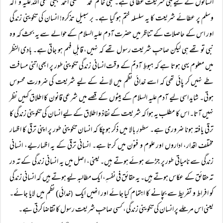
انسانوں کے لیے ہی شریعت عطا کی ہے۔ نبی خاتم محمد مصطفی احمد مجتبیٰ صلی اللہ علیہ و آلہ
وسلم پر عطائے شریعت کا یہ سلسلہ ختم ہو گیا ہے۔ بر سبیلِ تذکرہ! انسان کی تکوینی زندگی
اور اس کے حاصلات کے تناظر میں حضرت آدم علیہ السلام کے حوالے سے یہ بحث کہ وہ
نبی تو تھے ہی لیکن صاحبِ شریعت رسول تھے کہ نہیں، قابلِ فہم ہو جاتی ہے۔ بادی النظر
میں معلوم یہی ہوتا ہے کہ ہبوطِ آدمؑ کے وقت انسانی زندگی تکوینی طور پر ابھی اتنی مسافت
طے نہیں کر پائی تھی کہ اسے خدائی نظم میں لانے کے لیے شریعت کی ضرورت محسوس
ہوتی۔ شاید اسی لیے آدم علیہ السلام کے بیٹوں کے قصے میں شرعی قانون کا اطلاق کہیں نظر
نہیں آتا۔ اس کا مطلب یہ ہوا کہ شریعت کے نفاذ و اطلاق کے لیے انسان کی تکوینی زندگی کا
ترقی یافتہ ہونا ضروری ہے۔ سطورِ بالا میں ذکر ہو چکا کہ انسان تکوینی طور پر اپنی ترقی کا اظہار
مختلف اقدار، اداروں اور علوم و فنون میں کرتا ہے۔ انسانی ترقی کے یہ اظہاریے، انسانی
زندگی سے نامیاتی طور پر جڑے ہوئے ہوتے ہیں۔ یعنی، اصل میں یہ انسانی زندگی کے تہ در
تہ حقائق کے عکاس ہوتے ہیں۔ یہ حقائق فی نفسہٖ، ایک مطالبہ لیے ہوتے ہیں کہ انسانی زندگی
کو افراط و تفریط سے بچانے کا اہتمام کیا جائے اور انھیں ایک
خدائی) نظم میں لایا جائے۔
(
یعنی اس مرحلے پر انسان کی تکوینی زندگی، کسی صاحبِ شریعت رسول کا تقاضا کرتی ہے۔