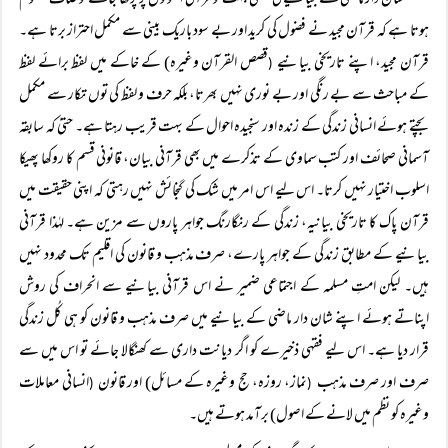
شان دار ماضی کے بیانیے کی فقہی جہت کو قرآنی اصولوں پر پرکھا جائے تو صاف معلوم
ہوتا ہے کہ قرآن مجید نے فضول کی کرید اور بے سود باریک بینی سے مکمل احتراز برتا ہے۔
قرآن مجید، اپنے تاریخی بیانیے
قصص القرآن وغیرہ) کے خاکے میں لفظ برائے لفظ
(
کے مباحث سے بے رنگی اور بے نوری نہیں بھرتا، بلکہ حرف و لفظ کی توں تکار سے مکمل
بچتے ہوئے انسانی زندگی کے زندہ اور سنجیدہ احوال کے بہت قریب رہتا ہے۔ حتیٰ کہ سابقہ
آسمانی صحائف اور کتب سماوی کے تذکرے میں بھی قرآنی بیان، قانونی قسم کا روکھا پھیکا
اسلوب اختیار نہیں کرتا۔ اس لیے اس امر میں شک کی گنجائش نہیں رہتی کہ اپنی حقیقت میں
قرآن پاک کا تاریخی بیانیہ، زندگی کے رنگارنگ جواہر پاروں سے مزین ہے۔ لہٰذا قرآنی
بیانیے کے مطابق زندگی کے جواہر پارے، صرف مذہب و قانون کی اقلیم تک محدود نہیں
ہیں۔ لیکن امتِ مسلمہ کے اجتماعی ضمیر نے اس قرآنی بیانیے سے انحراف کی روش
اپناتے ہوئے اپنے شان دار ماضی کے بیانیے میں صرف مذہب و قانون کو ہی کُل زندگی
قرار دیا ہے۔ اس لیے فقہی ذخیرے کو اگر دیانت داری سے کھنگالا جائے تو اس میں سے
صرف اور صرف مذہب
نماز، روزہ، حج وغیرہ کے مسائل) اور قانون
انسانی معاملات
(
(
وغیرہ کو نظم میں لانے کے اصول) برآمد ہوتے ہیں۔