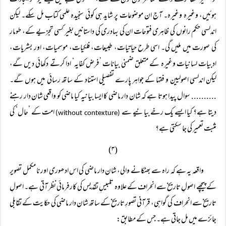
کو مہمیز عطا کرنے والے عناصر کون کون سے تھے، عسکری شعبے میں کیسے کیونکر ایجادات
ہوئیں، وغیرہ وغیرہ۔ آج ان موضوعات پر شاید ہی کوئی سنجیدہ علمی کتاب مل سکے۔ لیکن
اندلسی حکم رانوں کی ظاہری فتوحات ان کی بہادری کی داستانیں بغیر کسی تجزیے کے، طومار
کی صورت میں ملیں گی۔ اسی طرح حیاتیات، طبیعات، فلکیات، موسمیات، اور بشریات،
ادبیات لسانیات وغیرہ کے متعلق ضمنی بیانات ’فرض کفایہ‘ ادا کرتے دکھائی دیں گے،
لیکن اندلسی اصولیین و فقہا کے جواہر پارے تفصیلی استناد کے ساتھ رسائی میں ہوں گے۔
.......... سوال پیدا ہوتا ہے کہ شان دار ماضی کا ایسا بیانیہ کیا ماضی کو واقعی شان دار رہنے
دیتا ہے؟ کیا ایسے یک رخے بیانیے سے
امت کے ’حال‘ کی
(without contexture)
مثبت تعمیر کی جا سکتی ہے؟
(۳)
واقعہ یہ ہے کہ راہ سے بھٹکانے والی، شان دار ماضی کی اس ادھوری اور نا مکمل تصویر
کے پیچھے اصولِ تاریخ سے انحراف کے علاوہ تلبیسِ تقدیس کی کارفرمائی نظر آتی ہے۔ اصولِ
تاریخ سے انحراف کی گواہی، قرآنی تصورِ تاریخ کے ساتھ شان دار ماضی کی حکایت کے تقابلی
جائزے میں مل جاتی ہے۔ جس کے مطابق: