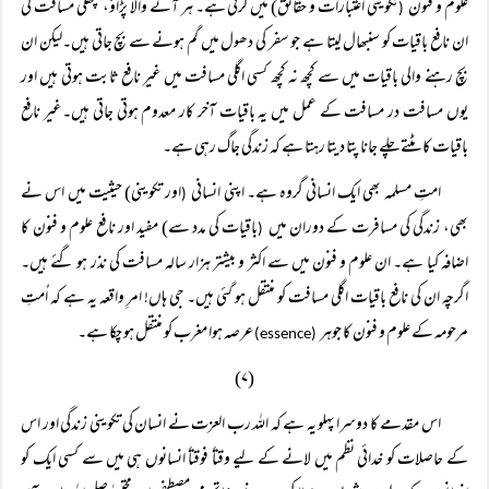
علوم و فنون
تکوینی اعتبارات و حقائق) میں کرتی ہے۔ ہر آنے والا پڑاؤ، پچھلی مسافت کی
(
ان نافع باقیات کو سنبھال لیتا ہے جو سفر کی دھول میں گم ہونے سے بچ جاتی ہیں۔لیکن ان
بچ رہنے والی باقیات میں سے کچھ نہ کچھ کسی اگلی مسافت میں غیر نافع ثابت ہوتی ہیں اور
یوں مسافت در مسافت کے عمل میں یہ باقیات آخر کار معدوم ہوتی جاتی ہیں۔غیر نافع
باقیات کا مٹتے چلے جانا پتا دیتا رہتا ہے کہ زندگی جاگ رہی ہے۔
امتِ مسلمہ بھی ایک انسانی گروہ ہے۔ اپنی انسانی
اور تکوینی) حیثیت میں اس نے
(
بھی، زندگی کی مسافرت کے دوران میں
باقیات کی مدد سے) مفید اور نافع علوم و فنون کا
(
اضافہ کیا ہے۔ ان علوم و فنون میں سے اکثر و بیشتر ہزار سالہ مسافت کی نذر ہو گئے ہیں۔
اگرچہ ان کی نافع باقیات اگلی مسافت کو منتقل ہو گئی ہیں۔ جی ہاں! امرِ واقعہ یہ ہے کہ اُمتِ
مرحومہ کے علوم و فنون کا جوہر
عرصہ ہوا مغرب کو منتقل ہو چکا ہے۔
(essence)
(۷)
اس مقدمے کا دوسرا پہلو یہ ہے کہ اللہ رب العزت نے انسان کی تکوینی زندگی اور اس
کے حاصلات کو خدائی نظم میں لانے کے لیے وقتاً فوقتاً انسانوں ہی میں سے کسی ایک کو