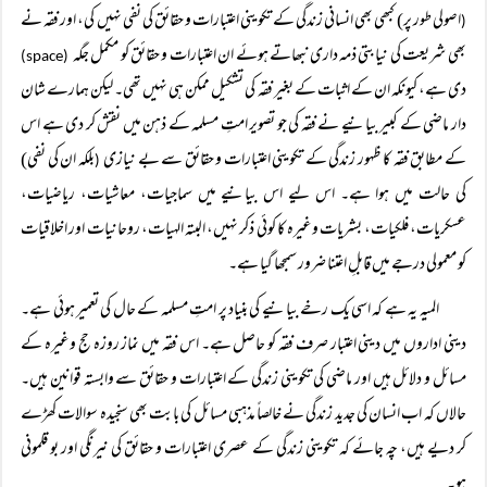
اصولی طور پر) کبھی بھی انسانی زندگی کے تکوینی اعتبارات و حقائق کی نفی نہیں کی، اور فقہ نے
(
بھی شریعت کی نیابتی ذمہ داری نبھاتے ہوئے ان اعتبارات و حقائق کو مکمل جگہ
(space)
دی ہے، کیونکہ ان کے اثبات کے بغیر فقہ کی تشکیل ممکن ہی نہیں تھی۔ لیکن ہمارے شان
دار ماضی کے کبیر بیانیے نے فقہ کی جو تصویر امتِ مسلمہ کے ذہن میں نقش کر دی ہے اس
کے مطابق فقہ کا ظہور زندگی کے تکوینی اعتبارات و حقائق سے بے نیازی
بلکہ ان کی نفی)
(
کی حالت میں ہوا ہے۔ اس لیے اس بیانیے میں سماجیات، معاشیات، ریاضیات،
عسکریات، فلکیات، بشریات وغیرہ کا کوئی ذکر نہیں، البتہ الہیات، روحانیات اور اخلاقیات
کو معمولی درجے میں قابلِ اعتنا ضرور سمجھا گیا ہے۔
المیہ یہ ہے کہ اسی یک رخے بیانیے کی بنیاد پر امتِ مسلمہ کے حال کی تعمیر ہوئی ہے۔
دینی اداروں میں دینی اعتبار صرف فقہ کو حاصل ہے۔ اس فقہ میں نماز روزہ حج وغیرہ کے
مسائل و دلائل ہیں اور ماضی کی تکوینی زندگی کے اعتبارات و حقائق سے وابستہ قوانین ہیں۔
حالاں کہ اب انسان کی جدید زندگی نے خالصاً مذہبی مسائل کی بابت بھی سنجیدہ سوالات کھڑے
کر دیے ہیں، چہ جائے کہ تکوینی زندگی کے عصری اعتبارات و حقائق کی نیرنگی اور بو قلمونی
ہو۔