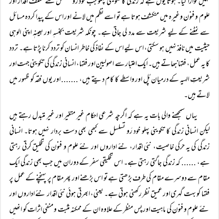
نہیں نوازا گیا۔ ہوتا یوں ہے کہ زندگی کا تکوینی پہلو جب خود رَو تسلسل سے مختلف اقدار اور
علوم و فنون وغیرہ میں منکشف ہوتا ہے تو اسے نظم میں لانے اور اس کے پیدا کردہ مسائل
سے نمٹنے کے لیے شریعت سے مدد لی جاتی ہے۔ چونکہ شریعت بجنسہٖ اور بعینہٖ اپنی الوہی
حیثیت میں نافذ نہیں ہو سکتی، اس لیے اس کے نفاذ کی خاطر انسان کو تردد کرنا پڑتا ہے۔ تردد
کا یہ عمل، فقہانبھاتے ہیں۔ ایک اعتبار سے اصولیین اور فقہا، انسانی زندگی کی تکوینی جہت اور
شریعتِ الہیہ کے درمیان پُل اور واسطے کا کام دیتے ہیں، ....... اور یوں فقہ کو ظہور میں
لاتے ہیں۔
یہاں سمجھنے والی بات یہ ہے کہ اگرچہ شرعی احکام غیر متغیر اور غیر متبدل رہتے ہیں
لیکن انسانی زندگی کا تکوینی پہلو خود رَو تسلسل سے کبھی بھی دست بردار نہیں ہوتا۔ انسانی
زندگی کی یہ حرکی خاصیت، نئی اقدار، نئے اداروں اور نئے علوم و فنون کی تخلیق کرتی رہتی
ہے، ...... کہ زندگی جاگتی رہتی ہے۔ اس تخلیقی سفر کے دوران میں جب بھی زندگی ایک
مقام سے دوسرے مقام کی طرف بڑھتی ہے تو اس بڑھنے اور پھر مقام پر پہنچنے کے عمل پر
فقہا کو بہت گہری اور عمیق نظر رکھنی ہوتی ہے۔ یعنی، ابھرتی ہوئی نئی اقدار نئے اداروں اور
نئے علوم و فنون کی ماہیت اور پس منظر کے علاوہ ان کے ممکنہ مثبت و منفی اثرات کو انھیں