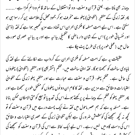
پیمانہ بھی بنتا ہے، یعنی قرآن و سنت، وہ تو استقلال کے ساتھ قائم و دائم کھڑا ہے، ......
پھر فقہ زندگی کے متغیر
تکوینی) پہلو سے منحرف ہو کر جمودِ محض کی علامت بن کر رسوا ہی ہو
(
سکتی ہے۔ اس لیے امتِ مسلمہ کا فکری بحران اس تضاد سے مزید گھمبیر ہوا ہے کہ فقہ
ذہنی
(
اور نفسیاتی طور پر) اس کے شان دار ماضی کا تکمیلی بیانیہ ہے اور یہ بیانیہ عصری صورتِ
حال میں
عملی طور پر) بری طرح پِٹ چکا ہے۔
(
حقیقت یہ ہے کہ امتِ مسلمہ کو فکری بحران کے گرداب سے نکالنے کے لیے فقہ کی
بنیادی ساخت کو سمجھنا ہو گا۔ فقہ اپنی ساخت میں، محکم
تشریعی) اور متغیر
تکوینی) پہلوؤں
(
(
کی حامل ہے۔ محکم پہلو، قرآن و سنت سے عبارت ہے اور متغیر پہلو زندگی کے تکوینی
اعتبارات و حقائق سے مزین ہے۔ فقہ کا کام ان دونوں پہلوؤں کو مکمل طور پر سمجھنا ہے اور
پھر متغیر پہلو کو محکم کے پیمانے پر پرکھتے ہوئے اس کی تحدید یا توسیع کو حتی الامکان ممکن بنانا
ہے۔ مسئلہ یہ ہے کہ ہم عصر ماحول میں فقہ نے ایک پست درجے میں قرآن و سنت کو تو
کچھ نہ کچھ سمجھنے کی کوشش ضرور کی ہے لیکن تکوینی زندگی کے عصری اعتبارات و حقائق
اس کی دست گاہ میں نہیں رہے۔ اس لیے ایک لحاظ سے اس کی قرآن و سنت کو سمجھنے کی