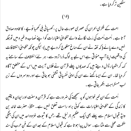
سنگین تر کر دیا ہے۔
(۱۵)
امت کے فکری بحران کی عصری صورتِ حال پر، کھسیانی بلی کھمبا نوچے، کا محاوہ صادق
آتا ہے۔ اُمت اُمت کی رَٹ لگانے والے تکوینی اعتبارات کو اپنے نصاب وغیرہ میں تو جگہ
نہیں دے پائے(کہ فقہ نے ان کے دماغ مفلوج کر دیے ہیں)، لیکن چونکہ تکوینی انکشافات
کی واقعیت اپنا آپ منواتی ہے اس لیے یہ لوگ ذرا تردد سے، ہر نئے انکشاف کے سامنے یہ
کہہ کر ہتھیار ڈال دیتے ہیں کہ صدیوں پہلے قرآن نے فلاں آیت میں اس کے متعلق آگاہ
کر دیا تھا۔ ان کے ایسا کہنے سے ان کی اپنی نفسیاتی تشفی ہو جاتی ہے اور دوسروں کے زیرِ
لب مسکراہٹ بکھر جاتی ہے۔
اُمت کے ان خیر خواہوں کو یہ سمجھنے کی ضرورت ہے کہ قرآن و سنت اور ایمان و یقین
کا زندگی کے تکوینی اعتبارات سے کوئی براہ راست تعلق نہیں ہے۔ مثلاً، حضرت خالد بن
ولیدؓ قبولِ اسلام سے پہلے بھی ایک عظیم جرنیل تھے، جس کا ثبوت غزوہ احد میں ان کی جنگی
حکمت عملی سے ملتا ہے۔ سوال پیدا ہوتا ہے کہ قبولِ اسلام کے بعد ان کے فنِ حرب کی سند