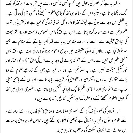
واقعہ یہ ہے کہ عصری ماحول میں اگرچہ کسی نہ کسی درجے میں شریعت اور فقہ کو الگ
الگ دیکھا جاتا ہے، لیکن اس کے ساتھ ہی فقہ کو جامع العلوم سمجھنے کی غلطی بھی کی جاتی ہے۔
یہ غلطی اس وجہ سے ہوتی ہے کیونکہ فقہ کا دائرہ کُل انسانی زندگی کو محیط ہے اور تقریباً ہر شعبہ
علم و فن سے اسے معاملہ کرنا پڑتا ہے۔ اس لیے فقہ کی اس مخصوص نوعیت اور پھر شریعت
کی نیابتی حیثیت نے، اسے نہ صرف مقدس بنایا ہے بلکہ کبیر بیانیے کے مقام سے بھی
سرفراز کیا ہے۔ حالاں کہ اپنی حقیقت میں، جامع العلوم ہونا تو دور کی بات ہے، فقہ شاید
مکمل علم بھی نہیں ہے۔ اس کے علم نہ ہونے کی وجہ یہ ہے اس کی اپنی آزاد، خود مختار اور
خود کفیل حیثیت نہیں ہے۔ یہ اصلاً فن ہے اور ایسا فن ہے جس کے ذریعے علوم کے دو
بڑے متوازی دھاروں
تشریعی اور تکوینی) کو قریب لایا جاتا ہے، اور ان کے باہمی میل
(
ملاپ سے انفرادی اور اجتماعی نظم کا ایک ڈھانچہ تشکیل دیا جاتا ہے۔ عصری ماحول میں فقہ
کو مخزن العلوم سمجھنے کے دو خطرناک اور سنگین نتائج برآمد ہوئے ہیں:
۱۔ انسان کی تکوینی زندگی کے عصری اعتبارات و حقائق(نئی قدریں، نئے ادارے،
نئے علوم و فنون وغیرہ) انتہائی بے توجہی کا شکار ہو گئے ہیں۔ خاص طور پر دینی جامعات
اس حوالے سے انتہائی غفلت کی مرتکب ہو رہی ہیں۔