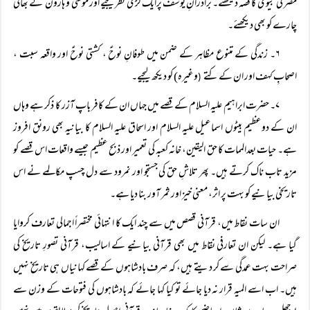
مصر کی بیوی کا قصہ دیکھئے۔ برادرانِ یوسفؑ پرایک کڑی نظر کیجیے اور موسی ؑ و ہارون ؑ کے بھائی
چارے کو بھی دیکھئے۔
۶۔ زندگی کے متنوع مظاہر کے ضمن میں طوفانِ نوحؑ ، کشتی نوحؑ اور واقعہ سبت ،
اصحابِ کہف اور ان کے کتے
وغیرہ) کو دیکھ لیجیے۔
(
۷۔ حضرت ابراہیم علیہ السلام کے قصے میں جہاں ان کے کافر باپ آزر کا ذکر ہے وہاں
ان کے دوعظیم بیٹوں اسماعیل علیہ السلام اور اسحاق علیہ السلام کا بیانیہ بھی رونق افروز
ہے۔ حیات بعدالممات کا حق الیقین، خانہ کعبہ کی تعمیر اور ذبح عظیم جیسے واقعات اس قصے کو
مزید تاب ناک کرتے ہیں۔ پھر تلاشِ حق کی جستجو اور نمرود سے دل چسپ مکالمے نے اس
تاریخی بیانیے کو بہت پر اثر، معنی خیز اور ثمر آور بنا دیا ہے۔
ان سات نقاط میں، قرآنی قصص میں سے چند ایک کا انتہائی مختصراً اجمالی تعارف کروایا
گیا ہے۔ لیکن ان تعارفی نقاط میں بھی قرآنی بیانیے کے اسالیب، قرآنی تصورِ تاریخ کی
صراحت بہت عمدگی سے کر دیتے ہیں، کہ صرف بادشاہوں کے قصے کہانیاں ہی تاریخ نہیں
ہیں۔ اب اسے المیہ قرار نہ دیا جائے تو کیا کہا جائے کہ بادشاہوں کی فتوحات کے وزن سے