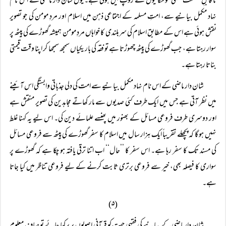
نا قابلِ شکست فقہی موشگافیوں کے روپ میں ہوئی ہے۔ یوں شان دار ماضی کے اس نام
نہاد مکمل بیانیے سے، امتِ مسلمہ کے اجتماعی ذہن میں اسلام اور مردِ مومن کی جو تصویر
نقش ہوئی ہے اس کے مطابق اسلام کی سربلندی کا خواہاں مردِ مومن ہمیشہ گھوڑے کی پیٹھ پر
سوار رہتا ہے، جب گھوڑے کی پیٹھ چھوڑتا ہے تو فقہ کی باریکیاں سمجھ سمجھا کر اپنا وقت قیمتی
بناتا رہتا ہے۔
شان دار ماضی کے اس نام نہاد مکمل بیانیے سے امت کی دلی جذباتی وابستگی اس آئینے
میں نظر آتی ہے جس میں ایک طرف کئی صدیوں سے مار کھاتے مجاہدین کی تصویر منقش ہے
اور دوسری طرف فروعی مسائل کے بھنور میں پھنسے علمائے دین کی۔ اس لیے یہ کہنا غلط
نہیں ہو گا کہ پچھلے تقریباً ایک ہزار سال میں اسلام کا سفر گھوڑے کی پیٹھ سے فروعی مسائل
کی مسند تک کا سفر رہا ہے۔ اس سفر کا ’’حال‘‘ اب اتنا ترقی یافتہ ہو چکا ہے کہ گھوڑے پر
سواری کا فیصلہ بھی، خیر سے فروعی برتری ثابت کرنے کے لیے فروعی تناظر میں کیا جاتا
ہے۔
(۵)