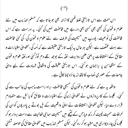
(۱۴)
اس بحث سے اس تاریخی غلط فہمی کا ازالہ بھی ہو جاتا ہے کہ مسلم تہذیب میں نئے
علوم و فنون کی کبھی بھی کسی بھی درجے میں مخالفت نہیں کی گئی۔ یہ درست ہے کہ اس
مخالفت کی نوعیت، یورپ میں مسیحیت کی طرف سے نئے علوم و فنون کی، کی گئی مخالفت
سے بہت مختلف ہے، لیکن بہرحال یہ ایک تاریخی حقیقت ہے کہ اُمہ کی، تکوینی اعتبارات و
حقائق کے انکشافات پر مبنی علمی روایت، فقہ کے بوجھ تلے دم توڑ گئی اور فقہ علوم و فنون
کے سنگھاسن پر براجمان ہو گئی۔ اس تاریخی حقیقت کی واقعاتی شہادت کے لیے دینی
جامعات کے عصری نصاب کا ناقدانہ جائزہ لینا کافی ہے۔
واقعہ یہ ہے کہ نئے علوم و فنون کی مسیحی مخالفت، براہ راست مذہب کی جانب سے کی
گئی۔ کلیسا کے کارپردازوں نے تکوینی زندگی کے اعتبارات و حقائق کو بائبل سے متصادم
قرار دے دیا، لیکن تکوینی انکشافات نے اپنی واقعیت کے بل بوتے پر پادریوں کو ان کی
خرافات سمیت لپیٹ کر رکھ دیا جس کے نتیجے میں مسیحیت سماجی فعالیت سے دست بردار ہو کر
کلیسا کی چار دیواری میں مقید ہو کر رہ گئی۔ لیکن مسلم تہذیب میں تکوینی حقائق کی حوصلہ شکنی