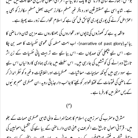
بوجھل، ہمارے شان دار ماضی کا یک رخا بیانیہ، قرآنی اصولِ تاریخ کی مطابقت میں نہیں
ہے۔ شاید اسی لیے مستشرقین اور دیگر غیر مسلم سکالرز سمیت بعض مسلم سکالرز کو بھی یہ
اعتراض کرنے کی پوری پوری گنجائش مل گئی ہے کہ اسلام تلوار کے زور سے پھیلا ہے۔
واقعہ یہ ہے کہ گھوڑوں کی ٹاپوں اور تلواروں کی جھنکاروں سے مزین شان دار ماضی کا
بیانیہ
، اب امتِ مسلمہ کی عمومی نفسیات کا حصہ بن چکا
(narrative of past glory)
ہے۔ اس لیے پچھلی کئی صدیوں سے، اس بیانیے سے تربیت پائی نفسیات کے زیرِ اثر
تاریخ دہرانے کی کوششیں کی جارہی ہیں۔ اس سلسلے میں جاری جہادی کاروائیاں اس لیے
بے سود رہی ہیں کیونکہ سماجیات، معاشیات، عسکریات اور اخلاقیات وغیرہ کو نظر انداز کر
کے ماضی کی فتوحات کے فقط ظواہر کو لینے کا جانب دار جذباتی رویہ، ان عسکری مہم جوئیوں
کے پس منظر میں کارفرما ہے۔
(۴)
مشرق و مغرب کی سرزمین پر اسلام کا جھنڈا لہرانے والی شاہی عسکری مہمات کے جلو
میں، قرآنی اصولِ تاریخ سے انحراف پر مبنی شان دار ماضی کے بیانیے کی تکمیل اصولیین کی