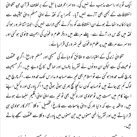
ایک تو براہ راست مذہب نے نہیں کی۔ دوسرا محرف بائبل کے بر خلاف قرآن مجید تکوینی
انکشافات کے کبھی بھی آڑے نہیں آیا۔ تیسرا یہ کہ فقہ نے اپنی مسلّم دینی حیثیت سے
ناجائز فائدہ اٹھاتے ہوئے ان انکشافات کو رد کرنے کبھی جرات نہیں کی، البتہ اتنا ضرور ہوا کہ
فقہ میں تقدس در آنے سے، پہلے مرحلے میں دیگر علوم و فنون کی اہمیت ثانوی ہو گئی اور
دوسرے مرحلے میں یہ علوم و فنون غیر ضروری قرار پائے۔
تکوینی زندگی کے اعتبارات و حقائق کو دبانے کی مسیحی اور مسلم تاریخ، اگرچہ مختلف
نوعیت کی ہے لیکن ان دونوں نے تقریباً یکساں اور مماثل نتائج دیے ہیں۔ اگر مسیحیت
چرچ تک محدود ہو گئی ہے تو اسلام بھی خیر سے مساجد و مدارس تک محدود ہے۔ اگر چرچ میں
لوگ کم ہی جاتے ہیں تو مساجد کون سا کھچا کھچ بھری ہوئی ہوتی ہیں؟ اگر پادری اور وکیل اپنے
اپنے کام میں مست ہیں تو مولوی اور وکیل بھی تو خیر سے اپنی اپنی اقلیم سنبھالے ہوئے
ہیں۔ واقعہ یہ ہے کہ دنیا بھر کی دینی جامعات سے فارغ التحصیل ’’وکلا‘‘ آخرکار مولوی ہی
قرار پاتے ہیں اور تقریباً انھی معنوں میں جن معنوں میں پادری، وکلا سے مختلف سمجھے جاتے
ہیں۔