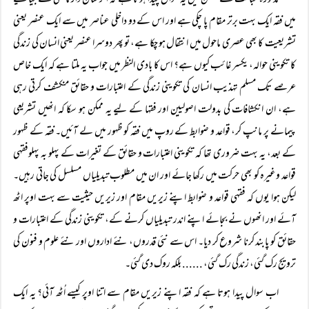
مذکورہ مباحث کے ضمن میں یہ سوال پیدا ہوتا ہے کہ اگر شان دار ماضی کے بیانیے
میں فقہ ایک بہت برتر مقام پا چکی ہے اور اس کے دو داخلی عناصر میں سے ایک عنصر یعنی
تشریعیت کا بھی عصری ماحول میں انتقال ہو چکا ہے، تو پھر دوسرا عنصر یعنی انسان کی زندگی
کا تکوینی حوالہ، یکسر غائب کیوں ہے؟ اس کا بادی النظر میں جواب یہ ملتا ہے کہ ایک خاص
عرصے تک مسلم تہذیب انسان کی تکوینی زندگی کے اعتبارات و حقائق منکشف کرتی رہی
ہے، ان انکشافات کی بدولت اصولیین اور فقہا کے لیے یہ ممکن ہو سکا کہ انھیں تشریعی
پیمانے پر مانپ کر، قواعد و ضوابط کے روپ میں فقہ کو ظہور میں لے آئیں۔ فقہ کے ظہور
کے بعد، یہ بہت ضروری تھا کہ تکوینی اعتبارات و حقائق کے تغیرات کے پہلو بہ پہلوفقہی
قواعد وغیرہ کو بھی حرکت میں رکھا جائے اور ان میں مطلوب تبدیلیاں مسلسل کی جاتی رہیں۔
لیکن ہوا یوں کہ فقہی قواعد و ضوابط اپنے زیریں مقام اور زیریں حیثیت سے بہت اوپر اٹھ
آئے اور انھوں نے بجائے اپنے اندر تبدیلیاں کرنے کے، تکوینی زندگی کے اعتبارات و
حقائق کو پابند کرنا شروع کر دیا۔ اس سے نئی قدروں، نئے اداروں اور نئے علوم و فنون کی
ترویج رک گئی، زندگی رک گئی، ...... بلکہ روک دی گئی۔
اب سوال پیدا ہوتا ہے کہ فقہ اپنے زیریں مقام سے اتنا اوپر کیسے اُٹھ آئی؟ یہ ایک