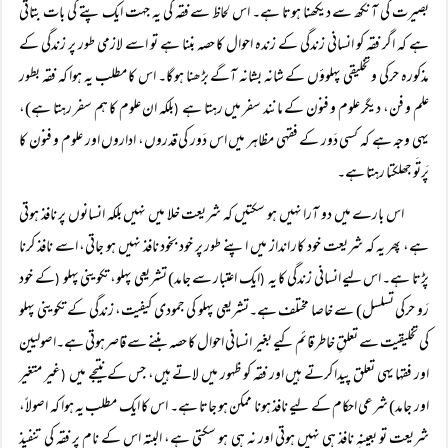
بصیرت کی آنکھ سے دیکھنا ہوتا ہے۔ اس لحاظ سے فقہ کی یہ جہت ایک پتے کی بات بتاتی
ہے کہ اگر فقہ کو انسانی زندگی کے زندہ احوال کا حصہ بننا ہے تو اسے لازمی طور پر زندگی کے
مذکورہ حرکی و تخلیقی پہلوؤں کے شانہ بشانہ آگے بڑھنا ہو گا۔ اس کا مطلب یہ ہوا کہ فقہ بطور
علم و فن، دیگر علوم و فنون کے مانند سفر میں رہتا ہے
بلکہ ان علوم کا ہم سفر رہتا ہے)،
(
یہی وجہ ہے کہ کسی دَور کے فقہی مظاہر میں اس دَور کی قدروں، اداروں اور علوم و فنون کا
پَرتَو جھلکتا رہتا ہے۔
اس بارے میں دو آرا نہیں ہو سکتیں کہ شریعت خلا میں نہیں بلکہ انسانوں پر نافذ ہوتی
ہے، پھر یہ کہ شریعت خود کار انداز میں اپنے طور پر خود بخود نافذ نہیں ہو جاتی، اسے نافذ کرنا
پڑتا ہے۔ اس لیے انسانی زندگی کا یہ
ایک اعتبار سے جامد) تشریعی پہلو، تکوینی پہلو
کے خود
(
(
رَو حرکی تسلسل) سے خاصا مختلف ہے۔تشریعی پہلو کی جمودی کیفیت، زندگی کے تکوینی پہلو
کی تخلیقیت سے تعلقِ خاطر قائم کیے بغیر انسانی احوال کا حصہ بننے سے قاصرہوتی ہے۔اصولیین
اور فقہا یہی تعلق پیدا کرتے ہیں اور فقہ کو ظہور میں لاتے ہیں، جس کے نتیجے میں
غیر متغیر
(
اور جامد) شرعی احکام کے لیے نافذ ہونا ممکن ہو جاتا ہے۔ اس کا ایک مطلب یہ ہوا کہ اصولاً،
شریعت تو بعینہٖ نافذ ہی نہیں ہوتی اور نہ ہی ہو سکتی ہے، البتہ اس کے نام پر فقہ کی تنفیذ