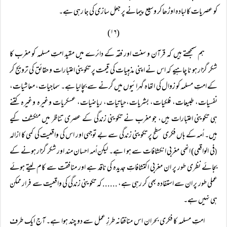
کو عصریات کا لبادہ اوڑھا کر وسیع پیمانے پر جعل سازی کی جا رہی ہے۔
(۱۶)
ہم سمجھتے ہیں کہ قرآن و سنت اور فقہ کے دائرے میں مقید امتِ مسلمہ کو مغرب کا
شکر گزار ہو نا چاہیے کہ اس نے اپنی مذہبیات کی قیمت پر تکوینی اعتبارات و حقائق کی ترویج کر
کے امتِ مسلمہ کو زوال کی اتھاہ گہرائیوں میں گرنے سے بچا لیا ہے۔ سماجیات، معاشیات،
نفسیات، طبیعات، فلکیات، بشریات،حیاتیات، ریاضیات، عسکریات وغیرہ وغیرہ کتنے
ہی تکوینی اعتبارات ہیں، جو مغرب نے تکوینی زندگی کے عصری تناظر میں منکشف کیے
ہیں۔ اُمہ کے ہاں فکری سطح پر تکوینی زندگی سے بے توجہی اور اس کی واقعیت کی کمی کا ازالہ
فی الواقعی) انھی مغربی انکشافات سے ہو ا ہے۔ لیکن اُمہ احسان مند اور شکر گزار ہونے کے
(
بجائے نظری طور پر ان مغربی اکتشافاتِ جدیدہ کی ناقد ہے اور منافقت سے کام لیتے ہوئے
عملی طور پر ان سے استفادہ بھی کر رہی ہے، ...... کہ تکوینی زندگی کی واقعیت سے فرار ممکن
ہی نہیں ہے۔
امتِ مسلمہ کا فکری بحران اس منافقانہ طرزِ عمل سے دو چند ہوا ہے۔ آج ایک طرف