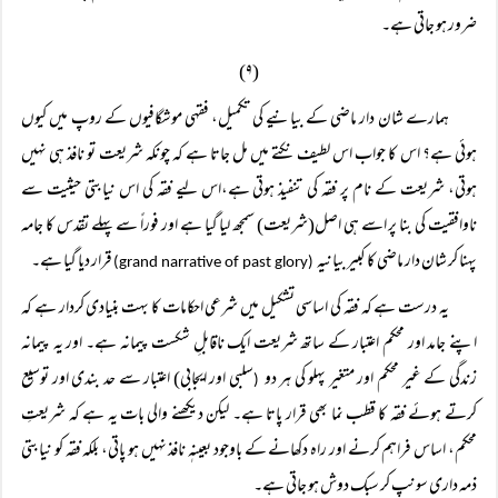
ضرور ہو جاتی ہے۔
(۹)
ہمارے شان دار ماضی کے بیانیے کی تکمیل، فقہی موشگافیوں کے روپ میں کیوں
ہوئی ہے؟ اس کا جواب اس لطیف نکتے میں مل جاتا ہے کہ چونکہ شریعت تو نافذ ہی نہیں
ہوتی، شریعت کے نام پر فقہ کی تنفیذ ہوتی ہے،اس لیے فقہ کی اس نیابتی حیثیت سے
ناوافقیت کی بنا پر اسے ہی اصل(شریعت) سمجھ لیا گیا ہے اور فوراً سے پہلے تقدس کا جامہ
پہنا کر شان دار ماضی کا کبیر بیانیہ
قرار دیا گیا ہے۔
(grand narrative of past glory)
یہ درست ہے کہ فقہ کی اساسی تشکیل میں شرعی احکامات کا بہت بنیادی کردار ہے کہ
اپنے جامد اور محکم اعتبار کے ساتھ شریعت ایک ناقابلِ شکست پیمانہ ہے۔ اور یہ پیمانہ
زندگی کے غیر محکم اور متغیر پہلو کی ہر دو
سلبی اور ایجابی) اعتبار سے حد بندی اور توسیع
(
کرتے ہوئے فقہ کا قطب نما بھی قرار پاتا ہے۔ لیکن دیکھنے والی بات یہ ہے کہ شریعتِ
محکم، اساس فراہم کرنے اور راہ دکھانے کے باوجود بعینہٖ نافذ نہیں ہو پاتی، بلکہ فقہ کو نیابتی
ذمہ داری سونپ کر سبک دوش ہو جاتی ہے۔