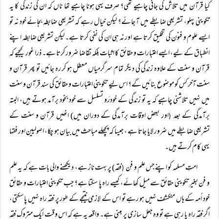
کیا قرآن میں تلاش کی جانی چاہیے تھی؟ صرف یہی ہونا چاہیے تھا ناں کہ ان کی زندگی کا یہ
تکوینی پہلو، تشریعی ضابطے میں آ جائے؟ لیکن خیال رہے کہ تشریعی ضابطہ بجائے خود نہ تو
ایسے علوم و فنون کی تخلیق کرتا ہے اور نہ ہی ان کی نفی کرتا ہے۔ لیکن تشریعی ضابطہ اپنے
انطباق کے لیے، ایسے اعتبارات و حقائق کا اثبات بلکہ تقاضا ضرور کرتا ہے۔ ذرا غور کیجیے کہ
قرآن و سنت کے علاوہ زندگی کی دیگر تمام سرگرمیاں معطل ہو کر رہ جائیں تو پھر قرآن و
سنت آخر کس کو موضوع بنائیں گے؟ اس لیے تکوینی اعتبارات و حقائق کی سند قرآن و سنت
میں نہیں تلاشنی چاہیے کہ یہ تو زندگی کے خودرَو تسلسل سے خود بخود برآمد ہوتے ہیں، البتہ
برآمدگی کے بعد
اور بعض اوقات برآمدگی کے دوران میں) انھیں قرآن و سنت کے
(
تشریعی ضابطے میں ضرور لایا جاتا ہے ، جیسا کہ پچھلے مباحث میں بیان ہو چکا، اصولیین اور فقہا
یہی کام کرتے ہیں۔
امتِ مسلمہ کو اپنے جس علم و فن
فقہ) پر بہت ناز ہے، دیکھنے والی بات ہے کہ یہ علم
(
و فن بغیر تکوینی حقائق سے میل کھائے، کیسے راہ پا سکتا ہے؟ جب تکوینی اعتبارات و حقائق
خود اُمہ کے ہاں منکشف نہیں ہو رہے تو اس کے لازمی نتیجے کے طور پر فقہ راہ نہیں پاسکتی،
اگر فقہ راہ پا رہی ہے تو وہ جعل سازی پر مبنی ہے۔ واقعہ یہ ہے کہ اس وقت ایک متروک فقہ