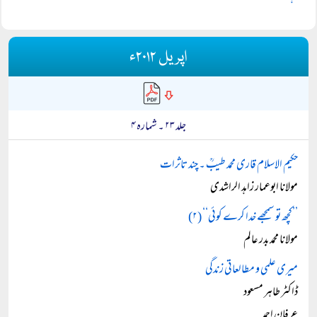
اپریل ۲۰۱۲ء
جلد ۲۳ ۔ شمارہ ۴
حکیم الاسلام قاری محمد طیبؒ ۔ چند تاثرات
مولانا ابوعمار زاہد الراشدی
’’کچھ تو سمجھے خدا کرے کوئی‘‘ (۲)
مولانا محمد بدر عالم
میری علمی و مطالعاتی زندگی
ڈاکٹر طاہر مسعود
عرفان احمد