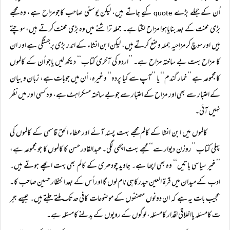
اُن کے جملے بڑے
کیے جاتے ہیں، لیکن یوسفی صاحب کاجومزاح ہے، وہ مجھے
quote
بڑی محنت کے بعد بنایاہوا مزاح لگتا ہے۔ جملہ تراشنے میں وہ بڑی محنت کرتے ہیں،سوچتے
ہیں اورسوچ کرمزاحیہ جملہ وضع کرتے ہیں، لیکن ابن انشاء کے اندر بڑی برجستگی ہے اور ان
کا مزاح بہت بے ساختہ مزاح ہے۔ ’’اردو کی آخری کتاب‘‘ دیکھ لیں یاجو اُن کے کالموں
کامجموعہ ہے ’’خمار گندم‘‘ یا ’’آپ سے کیا پردہ‘‘ وغیرہ، اُن میں جوبات ہے، زبان و بیان
کے اعتبار سے بھی اور مزاح کے اعتبار سے جوبے ساختہ مسکراہٹ ہے، وہ کسی اور میں نظر
نہیں آئی۔
کالموں میں ابن انشا کے کالم مجھے بہت پسند آئے اورعطاء الحق قاسمی کے کالموں کی
پہلی کتاب ’’روزن دیوار سے‘‘ مجھے بہت اچھی لگی۔عبدالقادر حسن کا کالموں کا جو مجموعہ ہے،
’’غیر سیاسی باتیں‘‘ وہ بھی اچھا ہے۔ جاوید چودھری کے کالم بھی بہت اچھے ہوتے ہیں۔
ادب کے میدان میں قرۃ العین حیدرکاہی نام لوں گا اور اُس کے بعد انتظار حسین صاحب کا۔
عجیب بات یہ ہے کہ ان دونوں مصنفوں کے موضوعات کافی حدتک ملتے جلتے ہیں۔ جیسے ہجر
ت کامسئلہ یااخلاقی اقدار کامسئلہ، لوگوں کے رویوں کے بدلنے کامسئلہ ہے۔