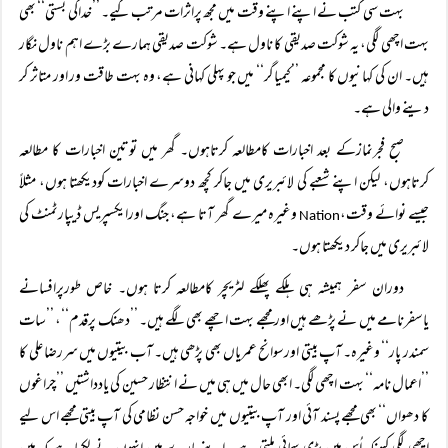
بہت سی کتب نے اپنے اپنے وقت میں مجھ پراثرات مرتب کیے۔ ’’خداکی بستی‘‘ بھی
بہت اچھی لگی، یہ شوکت صدیقی کا ناول ہے۔ شوکت صدیقی ہمارے بڑے اہم ناول نگار
ہیں۔ ان کی کہانیوں کا مجموعہ ’’کیمیاگر‘‘ میں جو پہلی کہانی ہے، وہ بہت طاقت ور اور متاثر کر
دینے والی ہے۔
صبح فجرنمازکے بعد اخبارات کامطالعہ کرتاہوں۔ گھر میں توتین اخبارات کا مطالعہ
کرتاہوں، لیکن اپنے شعبے کی لائبریری میں جاکر کچھ دوسرے اخبارات کودیکھتا ہوں، مثلاً
جیسے نوائے وقت،
وغیرہ میرے گھر آتا ہے، جنگ اورایکسپریس ڈیپارٹمنٹ کی
Nation
لائبریری میں جاکر دیکھتا ہوں۔
دوران سفر ہمیشہ ہی ہلکے پھلکے لٹریچر کامطالعہ کرتا ہوں۔ خاص طورپرافسانے
یاسفرنامے میں نے پڑھے ہیں اور مجھے بہت اچھے بھی لگے ہیں۔ ’’دھنک پرقدم‘‘، ’’سات
سمندر پار‘‘ وغیرہ۔ آپ بیتی اورسوانح عمریاں بھی پڑھی ہیں۔ آب بیتیوں میں سررضا علی کا
’’اعمال نامہ‘‘ بہت اچھی لگی۔ ابھی حال میں ہی میں نے انتظار حسین کی یادداشتیں ’’چراغوں
کا دھواں‘‘ بھی مجھے پسند آئی اور آپ بیتیوں میں خواجہ حسن نظامی کی آپ بیتی مجھے اس لیے