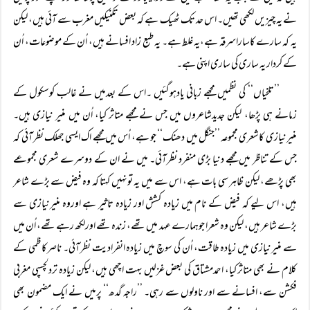
نے یہ چیزیں لکھی تھیں۔ اس حد تک ٹھیک ہے کہ بعض تکنیکیں مغرب سے آئی ہیں، لیکن
یہ کہ سارے کاساراسرقہ ہے،یہ غلط ہے۔ یہ طبع زاد افسانے ہیں، اُن کے موضوعات، اُن
کے کردار یہ ساری کی ساری اپنی ہے۔
’’تلخیاں‘‘ کی نظمیں مجھے زبانی یادہوگئیں ۔اس کے بعدمیں نے غالب کوسکول کے
زمانے ہی پڑھا، لیکن جدیدشاعروں میں جس نے مجھے متاثر کیا، اُن میں منیر نیازی ہیں۔
منیرنیازی کاشعری مجموعہ ’’جنگل میں دھنک‘‘ جو ہے، اُس میں مجھے اک ایسی جھلک نظرآئی کہ
جس کے تناظر میں مجھے دنیا بڑی منفرد نظرآئی۔ میں نے ان کے دوسرے شعری مجموعے
بھی پڑھے، لیکن ظاہر سی بات ہے، اس سے میں یہ تونہیں کہتا کہ وہ فیض سے بڑے شاعر
ہیں، اس لیے کہ فیض کے نام میں زیادہ کشش اور زیادہ تاثیر ہے اوروہ منیرنیازی سے
بڑے شاعر ہیں، لیکن وہ شعرا جوہمارے عہد میں تھے، زندہ تھے اورلکھ رہے تھے، اُن میں
سے منیرنیازی میں زیادہ طاقت، اُن کی سوچ میں زیادہ انفرادیت نظرآئی۔ ناصرکاظمی کے
کلام نے بھی متاثر کیا، احمدمشتاق کی بعض غزلیں بہت اچھی ہیں، لیکن زیادہ تردلچسپی مغربی
فکشن سے، افسانے سے اور ناولوں سے رہی۔ ’’راجہ گدھ‘‘ پرمیں نے ایک مضمون بھی