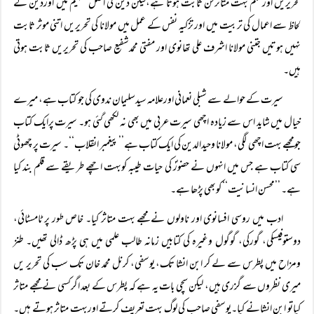
تحریریں اور قلم بہت متاثرکن ثابت ہوتا ہے،لیکن دین کی اصل تفہیم میں اوردین کے
لحاظ سے اعمال کی تربیت میں اور تزکیہ نفس کے عمل میں مولانا کی تحریریں اتنی موثر ثابت
نہیں ہوتیں جتنی مولانا اشرف علی تھانوی اور مفتی محمدشفیع صاحب کی تحریریں ثابت ہوتی
ہیں۔
سیرت کے حوالے سے شبلی نعمانی اورعلامہ سیدسلیمان ندوی کی جو کتاب ہے، میرے
خیال میں شاید اس سے زیادہ اچھی سیرت عربی میں بھی نہ لکھی گئی ہو۔ سیرت پرایک کتاب
جومجھے بہت اچھی لگی، مولانا وحیدالدین کی ایک کتاب ہے’’ پیغمبر انقلاب‘‘۔ سیرت پر چھوٹی
سی کتاب ہے جس میں انہوں نے حضورؐ کی حیات طیبہ کوبہت اچھے طریقے سے قلم بند کیا
ہے۔ ’’محسن انسانیت‘‘ کوبھی پڑھا ہے۔
ادب میں روسی افسانوی اور ناولوں نے مجھے بہت متاثر کیا۔ خاص طور پر ٹامسٹائی،
دوستوفیسکی، گورکی، گوگول وغیرہ کی کتابیں زمانہ طالب علمی میں ہی پڑھ ڈالی تھیں۔ طنز
ومزاح میں پطرس سے لے کر ابن انشا تک، یوسفی، کرنل محمد خان تک سب کی تحریر یں
میری نظروں سے گزری ہیں، لیکن سچی بات یہ ہے کہ پطرس کے بعد اگرکسی نے مجھے متاثر
کیاتو ابن انشانے کیا۔یوسفی صاحب کی لوگ بہت تعریف کرتے اوربہت متاثر ہوتے ہیں۔