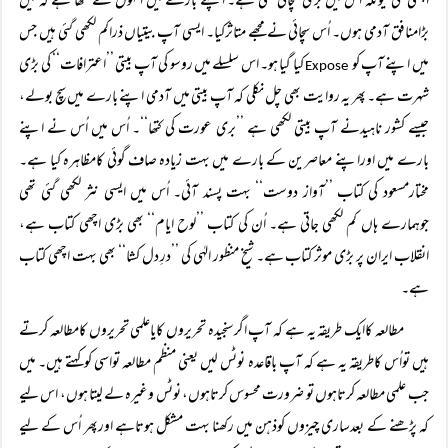
اچھی لگی کیونکہ اُس میں بڑی سچائی ملتی ہے۔ اپنے بارے میں انہوں نے لکھا ہے کہ میں
بڑامنافق آدمی ہوں۔ اُس سچائی نے مجھے متاثرکیا۔ ایسی آپ بیتیاں ذراکم لکھی گئی ہیں جس
میں اپنے آپ کو
کیا گیا ہو۔ اس سلسلے میں روسو کی آپ بیتی ’’اعترافات‘‘ کی بڑی
Expose
شہرت ہے۔ پھر یہ روایت بھی چل نکلی کہ آپ بیتی میں آدمی اپنے بارے میں سچ بولے،
جیسے کشور ناہیدنے آپ بیتی لکھی ہے ’’بری عورت کی کتھا‘‘۔ اُس میں اُس نے اپنے
بارے میں اوراپنے معاصرین کے بارے میں بہت زیادہ صاف گوئی کامظاہرہ کیا ہے۔
مختارمسعود کی کتاب ’’آواز دوست‘‘ بہت پسند آئی۔ اُس میں ایسی نثر لکھی گئی تھی
جوہمارے ہاں کم لکھی جاتی ہے۔ اُن کی کتاب ’’لوح ایام‘‘ بھی بڑی اچھی کتاب ہے،
انقلاب ایران پر بڑی موثر کتاب ہے۔ شیخ منظور الہٰی کی ’’درِ دل کشا‘‘ بھی بہت اچھی کتاب
ہے۔
مطالعہ کاایک طریقہ یہ ہے کہ آپ اگرسنجیدہ تحریروں کایاعلمی تحریروں کامطالعہ کرتے
ہیں تواُس کاطریقہ یہ ہے کہ آپ باقاعدہ نوٹس لیں یعنی منظم مطالعہ تواسی کوکہتے ہیں۔ میں
جب علمی مطالعہ کرتاہوں تو ضرورت محسوس کرتاہوں، نوٹس وغیرہ لے لیتا ہوں، اس لیے
کہ پڑھنے کے بعدساری چیزوں کوذہن میں رکھنا بہت مشکل ہوتاہے اورپھر اُس کے لیے