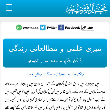
میری علمی و مطالعاتی زندگی
ڈاکٹر طاہر مسعود سے انٹرویو
ڈاکٹر طاہر مسعود
انٹرویو نگار: عرفان احمد
میں
ء میں سابق مشرقی پاکستان کے شہرراج شاہی میں پیداہوا۔ میرے والد
1957
صاحب کتابوں کے تاجر تھے۔ راج شاہی میں اُن کی کتابوں کی تقریباً تین دکانیں تھیں۔ میں
نے جب سکول جانا شروع کیاتو میرے راستے میں ہی ہماری کتابوں کی دکان تھی۔ اُس
کانام اُردو لابئریری تھا تو میں سکول کی واپسی پراُس دکان میں ٹھہرتا تھا۔ اُس کے پچھلے حصے