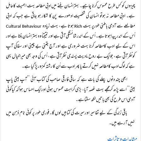
چیزوں کو کس طرح محسوس کرنا چاہیے۔ بہترانسان بننے میں ادبی مطالعہ بہت اہمیت کاحامل
ہے۔ ادبی مطالعہ نہ ہوتو انسان کی شخصیت ادھورے پن کا شکار ہو جاتی ہے جب کہ ادبی
مطالعے سے آدمی باطنی طورپر بہت
ہوتا ہے، بہت زیادہ
Cultural Behaviour
Rich
اُس کے اندر پیداہوتا ہے۔ اُس کے اندر شائستگی آتی ہے اور نتیجتاً وہ بہتر انسان بنتا ہے اور
اس کے لیے ادب کامطالعہ کرنا بہت ضروری ہے اور آج جتنی بے چینی اور سفاکی آپ
کونظرآتی ہے، جوایک بے روح مادیت پسندی نظرآتی ہے، اُس کی وجہ بھی میراخیال یہی
ہے کہ لوگ ادب کامطالعہ نہیں کرتے یا پھر ادب سے اُن کا رشتہ کمزور پڑ گیا ہے۔
ابھی چند دنوں پہلے کی بات ہے کہ ساقی فارقی صاحب کی کتاب آئی ’’آپ بیتی پاپ
بیتی‘‘ اسے پڑھ کرمجھے بہت غصہ آیا، بڑی کراہت محسوس ہوئی اورایک احساس ہواکہ کیاکوئی
آدمی اس طرح کی بھی باتیں لکھ سکتاہے۔
باقی زندگی کے لیے تفاسیر اورسیرت کی کتابیں لوں گا۔فوری طور پر کوئی نام ذہن میں
نہیں آرہے ہیں۔
مشاہدات و تاثرات