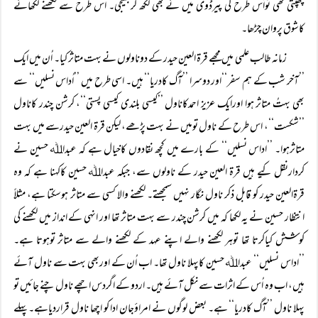
چھپتی تھی تواُس طرح کی پیرڈوی میں نے بھی لکھ کربھیجی۔ اس طرح سے لکھنے لکھانے
کاشوق پروان چڑھا۔
زمانہ طالب علمی میں مجھے قرۃ العین حیدر کے دوناولوں نے بہت متاثر کیا۔ اُن میں ایک
’’آخر شب کے ہم سفر‘‘اور دوسرا ’’آگ کادریا‘‘ ہیں۔ اسی طرح میں ’’اُداس نسلیں‘‘ سے
بھی بہتُ متاثر ہوا اورایک عزیز احمدکاناول ’’کیسی بلندی کیسی پستی‘‘، کرشن چندر کاناول
’’شکست‘‘، اس طرح کے ناول تومیں نے بہت پڑھے، لیکن قرۃ العین حیدرسے میں بہت
متاثرہوا۔ ’’اداس نسلیں‘‘ کے بارے میں کچھ نقادوں کاخیال ہے کہ عبداﷲ حسین نے
کردارنقل کیے ہیں قرۃ العین حیدر کے ناولوں سے، جبکہ عبداﷲ حسین کاکہنا ہے کہ وہ
قرۃالعین حیدر کو قابل ذکر ناول نگار نہیں سمجھتے۔ لکھنے والا کسی سے متاثر ہوسکتا ہے، مثلاً
انتظار حسین نے یہ لکھا کہ میں کرشن چندر سے بہت متاثر تھا اور انہی کے انداز میں لکھنے کی
کوشش کیاکرتا تھا توہر لکھنے والے اپنے عہد کے لکھنے والے سے متاثر توہوتا ہے۔
’’اداس نسلیں‘‘ عبداﷲ حسین کاپہلا ناول تھا۔ اب اُن کے اوربھی بہت سے ناول آئے
ہیں، اب وہ اُس کے اثرات سے نکل آئے ہیں۔ اردو کے اگردس اچھے ناول چنے جائیں تو
پہلا ناول ’’آگ کادریا‘‘ ہے۔ بعض لوگوں نے امراؤجان ادا کو اچھا ناول قراردیاہے۔پہلے