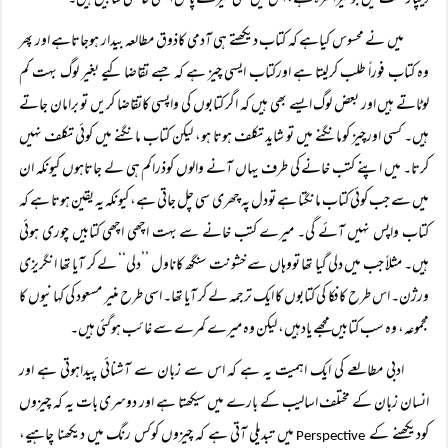
ڈیپارٹمنٹ میں جومیرا کمرہ ہے، اُس میں بھی میرے پاس اچھی خاصی کتابیں ہیں۔
میں نے محسوس کیاہے کہ کتاب دیکھتے ہی آدمی کاذوق مطالعہ بیدار ہوجاتاہے اور پھر
وہ کتاب فوراً طلب کرلیتا ہے اورکتاب ایسی چیز ہے کہ جسے تقاضا کیے بغیر لوگ بہت کم
لوٹاتے ہیں اور بعض لوگ ایسے بھی ہیں کہ اگر کتابوں کی واپسی کاتقاضا کریں تو برامان جاتے
ہیں۔ کسی اورچیز کومانگنے میں تو شاید تکلف ہوتا ہو، لیکن کتاب مانگنے میں کوئی تکلف نہیں
کرتا۔ میں اپنے کتب خانے کی طرف یہاں آنے والوں کوذراکم ہی لے جاتاہوں کیونکہ ان
میں سے جب کوئی کتاب مانگتا ہے تودل پہ چھری سی چل جاتی ہے، کیونکہ یہ یقین ہوتا ہے کہ
کتاب واپس نہیں آئے گی۔ میرے کتب خانے سے بہت اچھی اچھی کتابیں چوری ہوئی
ہیں۔ مثلاً جب میں دلی گیا تھا تووہاں سے خشونت سنگھ کاناول ’’دلی‘‘ لے کر آیا تھا انگریزی
ورژن۔ اس طرح کافکا کی کتابوں کا ایک ترجمہ لے کر آیا تھا۔ اسی طرح منیر مسعود کی کہانیوں کا
مجموعہ، وہ سب کتابیں مجھے یادہیں، لیکن وہ میرے کمرے سے غائب ہوگئی ہیں۔
ادبی مطالعے کی ایک اہمیت یہ ہے کہ اس سے زبان سے آشنائی پیداہوتی ہے اور
انسان زبان کے مختلف اسالیب کے بارے میں سیکھتا ہے اور دوسری بات یہ کہ چیزوں
کودیکھنے کے
میں تبدیلی آتی ہے کہ چیزوں کوکس رنگ میں دیکھنا چاہیے،
Perspective