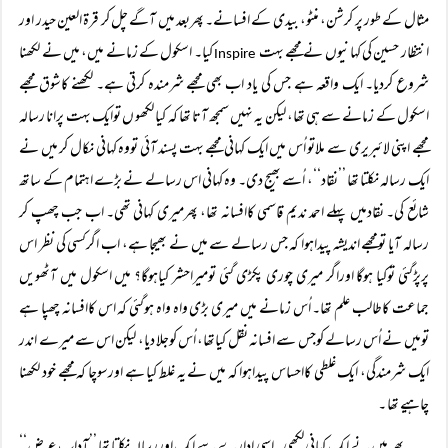
مثال کے طور پر کرشن، منٹو، بیدی کے افسانے۔ پھربعد میں آگے چل کر قرۃ العین حیدر اور
انتظار حسین کی کہانیوں نے مجھے بہت
کیا۔ اسکول کے زمانے میں، میں نے لکھنا
Inspire
شروع کردیا۔ ایک واقعہ ہے جس کی یاد اب بھی مجھے شرمندہ کرتی ہے۔ لکھنے کاشوق مجھے
اسکول کے زمانے سے ہی تھا، لیکن یہ نہیں سمجھ آتا تھا کہ کیا لکھو ں توایک بہت پرانا رسالہ
مجھے اپنی لائبریری سے ملاتو اُس میں ایک کہانی مجھے بہت پسند آئی تووہ کہانی نکال کر میں نے
ایک رسالہ نکلتا تھا ’’نقاد‘‘، اُسے بھیج دی۔ وہ کہانی اس رسالے نے بڑے اہتمام کے ساتھ
شائع کی۔ نقادمیں پہلے احمد ندیم قاسمی کاافسانہ تھا، پھرمیری کہانی تھی۔ اب جب چھپ کر
رسالہ آیا تومجھے اندیشہ پیداہوا کہ جس رسالے سے میں نے بھیجا ہے، اب اگرکسی کی نظر اس
پرپڑگئی توکیا ہوگا اوراگر میری چوری پکڑی گئی تومیراحشر کیاہوگا؟ میں اسکول میں آٹھویں
جماعت کاطالب علم تھا۔ اُس زمانے میں میری بڑی واہ واہ ہوگئی کہ اس کاافسانہ چھپا ہے
تومیں نے اُس رسالے کوجس سے افسانہ نقل کیاتھا، اُس کوجلا دیا، لیکن اس سے میرے اندر
ایک شرمندگی، ایک غلطی کااحساس پیداہوا کہ میں نے یہ غلط کیا ہے اورسوچا کہ مجھے خود لکھنا
چاہیے تھا ۔