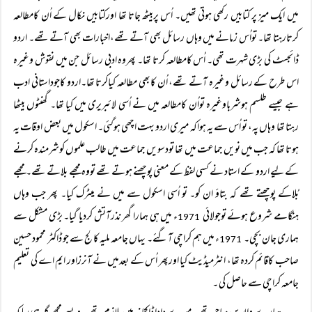
میں ایک میز پر کتابیں رکھی ہوتی تھیں۔ اُس پربیٹھ جاتا تھا اورکتابیں نکال کے اُن کامطالعہ
کرتارہتا تھا۔ تواُس زمانے میں وہاں رسائل بھی آتے تھے،اخبارات بھی آتے تھے۔ اردو
ڈائجسٹ کی بڑی شہرت تھی۔ اُس کامطالعہ کرتا تھا۔ پھروہ ادبی رسائل جن میں نقوش وغیرہ
اس طرح کے رسائل وغیرہ آتے تھے، اُن کابھی مطالعہ کیاکرتا تھا۔اردو کاجوداستانی ادب
ہے جیسے طلسم ہوشرباوغیرہ تواُن کامطالعہ میں نے اُسی لائبریری میں کیا تھا۔ گھنٹوں بیٹھا
رہتا تھا وہاں پہ، تو اُس سے یہ ہواکہ میری اردو بہت اچھی ہوگئی۔ اسکول میں بعض اوقات یہ
ہوتا تھا کہ جب میں نویں جماعت میں تھا تودسویں جماعت میں طالب علموں کوشرمندہ کرنے
کے لیے اردو کے استاد نے کسی لفظ کے معنی پوچھنے ہوتے تھے تووہ مجھے بلاتے تھے۔ مجھے
بُلاکے پوچھتے تھے کہ بتاؤ ان کو۔ تو اُسی اسکول سے میں نے میٹرک کیا۔ پھر جب وہاں
ہنگامے شروع ہوئے توجولائی
ء میں ہی ہمارا گھر نذرآتش کردیا گیا۔ بڑی مشکل سے
1971
ہماری جان بچی۔
ء میں ہم کراچی آگئے۔ یہاں جامعہ ملیہ کالج سے جو ڈاکٹر محمود حسین
1971
صاحب کاقائم کردہ تھا، انٹرمیڈیٹ کیا اورپھر اُس کے بعدمیں نے آنرزاور ایم اے کی تعلیم
جامعہ کراچی سے حاصل کی ۔