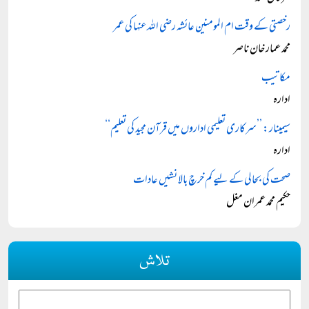
رخصتی کے وقت ام المومنین عائشہ رضی اللہ عنہا کی عمر
محمد عمار خان ناصر
مکاتیب
ادارہ
سیمینار: ’’سرکاری تعلیمی اداروں میں قرآن مجید کی تعلیم‘‘
ادارہ
صحت کی بحالی کے لیے کم خرچ بالا نشیں عادات
حکیم محمد عمران مغل
تلاش