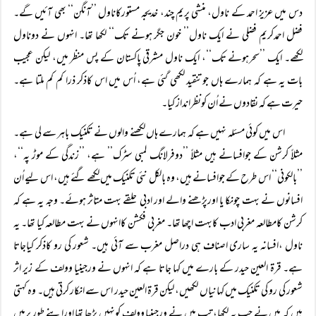
دس میں عزیز احمد کے ناول، منشی پریم چند، خدیجہ مستورکاناول ’’آنگن‘‘ بھی آئیں گے۔
فضل احمدکریم فضلی نے ایک ناول’’ خون جگر ہونے تک‘‘ لکھا تھا۔ انہوں نے دوناول
لکھے۔ ایک ’’سحرہونے تک‘‘، ایک ناول مشرقی پاکستان کے پس منظر میں، لیکن عجیب
بات یہ ہے کہ ہمارے ہاں جوتنقید لکھی گئی ہے، اُس میں اس کاذکر ذرا کم کم ملتا ہے۔
حیرت ہے کہ نقادوں نے اُن کونظرانداز کیا۔
اس میں کوئی مسئلہ نہیں ہے کہ ہمارے ہاں لکھنے والوں نے تکنیک باہر سے لی ہے۔
مثلاً کرشن کے جوافسانے ہیں مثلاً ’’دوفرلانگ لمبی سٹرک’’ ہے، ’’زندگی کے موڑ پہ‘‘،
’’بالکونی‘‘ اس طرح کے جوافسانے ہیں، وہ بالکل نئی تکنیک میں لکھے گئے ہیں، اس لیے اُن
افسانوں نے بہت چونکا یا اورپڑھنے والے اور ادبی حلقے بہت متاثر ہوئے۔ وجہ یہ ہے کہ
کرشن کامطالعہ مغربی ادب کابہت اچھا تھا۔ مغربی فکشن کاانہوں نے بہت مطالعہ کیا تھا۔ یہ
ناول ،افسانہ یہ ساری اصناف ہی دراصل مغرب سے آئی ہیں۔ شعور کی رو کاذکر کیاجاتا
ہے۔ قرۃ العین حیدر کے بارے میں کہا جاتا ہے کہ انہوں نے ورجینیا وولف کے زیر اثر
شعور کی رو کی تکنیک میں کہانیاں لکھیں، لیکن قرۃ العین حیدر اس سے انکار کرتی ہیں۔ وہ کہتی
ہیں کہ میں نے جب یہ لکھا، تب میں نے ورجینیا وولف کونہیں پڑھا تھا اوراپنے طور پرمیں