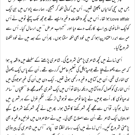
پھر میں نے ایک کہانی لکھی۔ اسی ادارے سے ایک اوررسالہ نکلتا تھا ’’آداب عرض‘‘
جس میں سچی کہانیاں چھپتی تھیں۔ اُس میں کہانی لکھ کر بھیجی۔ ہمارے پڑوس میں ہی ایک
ہوا تھا۔ اُس میں کچھ واقعات وغیرہ ایسے تھے جومجھ تک پہنچے تومیں نے اُس
Love affair
کوایک افسانوی پیرایے کارنگ دے دیا اور ’’آداب عرض‘‘ میں ارسال کیا۔ اُس سے
میرے اندر اعتماد پیداہوا کہ میں خود بھی لکھ سکتا ہوں۔ پھراُس کے بعد میں نے خود لکھنا
شروع کیا۔
اُسی زمانے میں کچھ شاعری پڑھنی شروع کی۔ شاعری پڑھنے کے سلسلے میں واقعہ یہ ہوا
کہ میرے چھوٹے چچا تھے جومیڈیکل کی تعلیم حاصل کررہے تھے۔ اُن کے پاس ایک چھوٹی
سی الماری تھی، اُن میں کتابیں وغیرہ رکھی ہوئی تھیں۔ ایک دن میں اُن کی غیرموجودگی میں
اُس الماری کوکھول کروہ کتابیں دیکھ رہا تھا تو اُس میں ایک شعری مجموعہ مجھے ملا ’’تلخیاں‘‘ ساحر
لدھیانوی کا۔ اُسے جومیں نے پڑھا تومیرے توہوش اڑگئے۔ نظم غزل کے ہرشعر پر میں
نہال ہوگیا۔ تواُس سے مجھے کچھ شعر کہنے کاشوق ہوا۔ پھرمیں نے کچھ شعرکہنے شروع کیے
اوروہاں ایک شاعر تھے، اُن سے اصلاح بھی لی۔ میں نے مشاعروں میں غزلیں وغیرہ بھی
پڑھنی شروع کیں۔ اُس زمانے میں ایک رسالہ نکلتا تھا ’’چاند‘‘ اُس میں شاعری کی پیروڈی