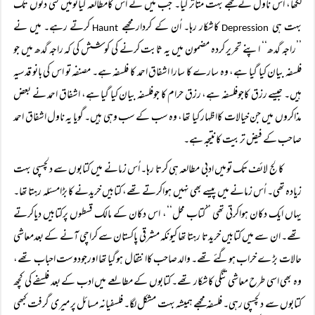
لکھا، اس ناول نے مجھے بہت متاثر کیا۔ جب میں نے اس کامطالعہ کیاتومیں کئی دنوں تک
بہت ہی
کاشکار رہا۔ اُن کے کردار مجھے
کرتے رہے۔ میں نے
Haunt
Depression
’’راجہ گدھ‘‘ اپنے تحریر کردہ مضمون میں یہ ثابت کرنے کی کوشش کی کہ راجہ گدھ میں جو
فلسفہ بیان کیا گیا ہے، وہ سارے کا سارا اشفاق احمد کا فلسفہ ہے۔ مصنفہ تو اس کی بانو قدسیہ
ہیں۔ جیسے رزق کاجوفلسفہ ہے، رزق حرام کا جوفلسفہ بیان کیا گیا ہے، اشفاق احمد نے بعض
مذاکروں میں جن خیالات کااظہار کیا تھا، وہ سب کے سب وہی ہیں۔ گویا یہ ناول اشفاق احمد
صاحب کے فیض تربیت کانتیجہ ہے۔
کالج لائف تک تومیں ادبی مطالعہ ہی کرتا رہا۔ اُس زمانے میں کتابوں سے دلچسپی بہت
زیادہ تھی۔ اُس زمانے میں پیسے بھی نہیں ہواکرتے تھے، کتابیں خریدنے کا بڑامسئلہ رہتا تھا۔
یہاں ایک دکان ہواکرتی تھی ’’کتاب محل‘‘، اس دکان کے مالک قسطوں پرکتابیں دیاکرتے
تھے۔ ان سے میں کتابیں خریدتا رہتا تھا کیونکہ مشرقی پاکستان سے کراچی آنے کے بعدمعاشی
حالات بڑ ے خراب ہوگئے تھے۔ والد صاحب کاانتقال ہوگیا تھا اورجودوست احباب تھے،
وہ بھی اسی طرح معاشی تنگی کاشکار تھے۔ کتابوں کے مطالعے میں ادب کے بعد فلسفے کی کچھ
کتابوں سے دلچسپی رہی۔ فلسفہ مجھے ہمیشہ بہت مشکل لگا۔ فلسفیانہ مسائل پر میری گرفت کبھی