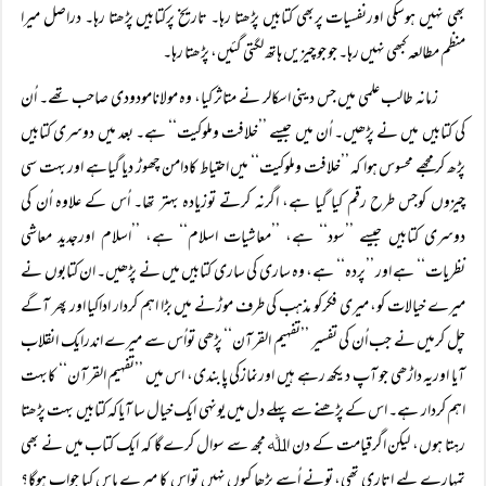
بھی نہیں ہوسکی اورنفسیات پربھی کتابیں پڑھتا رہا۔ تاریخ پرکتابیں پڑھتا رہا۔ دراصل میرا
منظم مطالعہ کبھی نہیں رہا۔ جو جو چیزیں ہاتھ لگتی گئیں، پڑھتا رہا۔
زمانہ طالب علمی میں جس دینی اسکالر نے متاثر کیا، وہ مولانامودودی صاحب تھے۔ اُن
کی کتابیں میں نے پڑھیں۔ اُن میں جیسے ’’خلافت وملوکیت‘‘ ہے۔ بعد میں دوسری کتابیں
پڑھ کر مجھے محسوس ہوا کہ ’’خلافت وملوکیت‘‘ میں احتیاط کادامن چھوڑ دیا گیاہے اور بہت سی
چیزوں کوجس طرح رقم کیا گیا ہے، اگرنہ کرتے توزیادہ بہتر تھا۔ اُس کے علاوہ اُن کی
دوسری کتابیں جیسے ’’سود‘‘ ہے، ’’معاشیات اسلام‘‘ ہے، ’’اسلام اورجدید معاشی
نظریات‘‘ ہے اور ’’پردہ‘‘ ہے، وہ ساری کی ساری کتابیں میں نے پڑھیں۔ ان کتابوں نے
میرے خیالات کو، میری فکرکو مذہب کی طرف موڑنے میں بڑا اہم کردار اداکیا اور پھر آگے
چل کرمیں نے جب اُن کی تفسیر ’’تفہیم القرآن‘‘ پڑھی تواُس سے میرے اندرایک انقلاب
آیا اوریہ داڑھی جو آپ دیکھ رہے ہیں اورنمازکی پابندی، اس میں ’’تفہیم القرآن‘‘ کابہت
اہم کردار ہے۔ اس کے پڑھنے سے پہلے دل میں یونہی ایک خیال سا آیاکہ کتابیں بہت پڑھتا
رہتا ہوں، لیکن اگرقیامت کے دن اﷲ مجھ سے سوال کرے گا کہ ایک کتاب میں نے بھی
تمہارے لیے اتاری تھی، تونے اُسے پڑھا کیوں نہیں تواس کا میرے پاس کیا جواب ہوگا؟