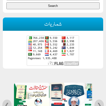
شماریات
❮
❯