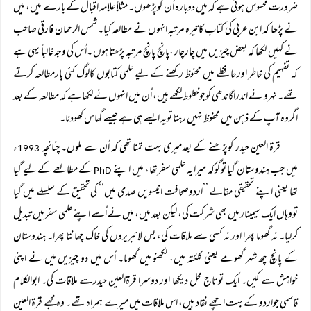
ضرورت محسوس ہوتی ہے کہ میں دوبارہ اُن کوپڑھوں۔ مثلاً علامہ اقبال کے بارے میں، میں
نے پڑھا کہ ابن عربی کی کتاب کاتیرہ مرتبہ انہوں نے مطالعہ کیا۔ شمس الرحمان فارقی صاحب
نے کہیں لکھا کہ بعض چیزیں میں چارچار ،پانچ پانچ مرتبہ پڑھتا ہوں ۔اُس کی وجہ غالباً یہی ہے
کہ تفہیم کی خاطر اورحافظے میں محفوظ رکھنے کے لیے علمی کتابوں کالوگ کئی بارمطالعہ کرتے
تھے۔ نہرو نے اندراگاندھی کوجوخطوط لکھے ہیں، اُن میں انہوں نے لکھا ہے کہ مطالعہ کے بعد
اگروہ آپ کے ذہن میں محفوظ نہیں رہتا تویہ ایسے ہی ہے جیسے گھاس کھودنا۔
قرۃ العین حیدر کوپڑھنے کے بعدمیری بہت تمنا تھی کہ اُن سے ملوں۔ چنانچہ
ء
1993
میں جب ہندوستان گیا توگوکہ میرا یہ علمی سفرتھا، میں اپنے
کے مطالعے کے لیے گیا
PhD
تھا یعنی اپنے تحقیقی مقالے ’’اردوصحافت انیسویں صدی میں‘‘ کی تحقیق کے سلسلے میں گیا
تووہاں ایک سیمینار میں بھی شرکت کی، لیکن بعد میں، میں نے اُسے اپنے علمی سفرمیں تبدیل
کرلیا۔ نہ گھوما پھرا اور نہ کسی سے ملاقات کی، بس لائبریروں کی خاک چھانتا پھرا۔ ہندوستان
کے پانچ چھ شہر گھومے یعنی کلکتہ میں، لکھنو میں گھوما۔ اُس میں دو چیزیں میں نے اپنی
خواہش سے کیں۔ ایک توتاج محل دیکھا اور دوسرا قرۃالعین حیدرسے ملاقات کی۔ ابوالکلام
قاسمی جواردو کے بہت اچھے نقاد ہیں، اس ملاقات میں میرے ہمراہ تھے۔ وہ مجھے قرۃ العین