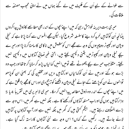
سے ملوانے کے لیے اُن کے فلیٹ میں لے گئے جہاں میں نے اپنی محبوب مصنفہ سے
ملاقات کی۔
میری بہت دیرینہ خواہش رہی کہ میں اپنے بچوں کے اندربھی مطالعے کاذوق پیداکروں
چنانچہ اُن کوکتابیں خریدکردینے کاسلسلہ شروع کیا، لیکن مجھے افسوس سے کہنا پڑتا ہے کہ ٹیلی
ویژن اورکمپیوٹر دوچیزوں کی وجہ سے مجھے اس کوشش میں ناکامی کاسامنا کرنا پڑا اورمیرے
بچے ٹیلی ویژن اورکمپیوٹرمیں جتنی دلچسپی لیتے ہیں، اتنی غیرنصابی کتابوں میں دلچسپی نہیں
لیتے۔ مثلاً جب میرے بچے چھوٹے تھے تومیں انہیں کہانیاں پڑھ کرسنایا کرتاتھا اورجب وہ
بڑے ہوگئے اورمیں نے اُن کوکہانیاں اورکتابیں دیں اورتلقین کی کہ بھئی ان کوپڑھو
توانہوں نے ان کوپڑھنے کے بجائے ٹیلی ویژن دیکھنے کوترجیح دی اوراس کا مجھے بڑا قلق ہے کہ
میں اپنے بچوں کے اندر وہ ذوق مطالعہ پیدانہیں کرسکا۔ میری لائبریری میں تقریباً
یا
5
4
ہزارکتابیں ہوں گی اوراب مسئلہ کتابوں کورکھنے کا ہے۔ جگہ نہیں ہے گھر میں، اس وجہ سے
بڑے اختلاف رہتے ہیں۔ بیگم کہتی ہیں کہ گھر میں جگہ نہیں ہے اورآپ کتابوں پہ کتابیں
لائے جاتے ہیں۔ رکھیں گے کہاں؟ اس وجہ سے نئی کتابوں کاراستہ رُک گیا ہے۔