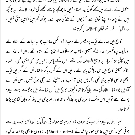
ہمارے والدین مہاجرتھے۔ میرے دادا ڈاکخانہ میں ملازم تھے۔ ویسے مجھے گلہ ہی رہا کہ
سکول کے زمانے میں مجھے کوئی ایسا استاد نہیں ملاجومجھے پڑھنے لکھنے کی طرف لائے۔ یہ جوکچھ
میں نے پڑھا، اپنے شوق سے، کتابوں کے ملنے کی وجہ سے۔ چونکہ گھرمیں کتابیں آتی تھیں،
رسائل آتے تھے تواُن کامطالعہ کیا کرتاتھا۔
کالج میں ہمارے ایک پروفیسر تھے وحید اﷲ نظمی صاحب جوسیاسیات کے استاد تھے
اورایک پروفیسر عطاء اﷲ حسینی صاحب جواسلامک اسٹڈیز کے استاد تھے۔ ان اساتذہ سے
میں کافی متاثر رہا۔ یہ وسیع المطالعہ لوگ تھے۔ ان کے پاس لائبریری بھی اچھی تھی۔ عطاء
اﷲ حسینی کالج میں ہی رہائش پذیر تھے۔ میں اُن کے گھرجایاکرتا تھا۔ اُن کے گھرمیں ایک
اچھی خاصی لائبریری تھی۔ کتابیں بڑی ترتیب اور سلیقے سے سجی ہوتی تھیں۔ میں اُن سے
کتابیں لیتا تھا۔ باقاعدگی سے جایاکرتا تھا، کیونکہ کالج میں اُس زمانے میں ہنگامے بہت زیادہ
ہوتے تھے تومیں اُس وقت لائبریری چلاجایاکرتا تھا اورلائبریری میں بیٹھ کر وہاں کتابیں پڑھا
کرتا تھا۔
میرا رجحان زیادہ تر ادب کی طرف تھا اورمیری مطالعاتی زندگی کی ابتدا بھی ادب ہی سے
ہوئی تھی۔ اُس میں خاص طور پرافسانے
)۔ ناولوں کا بھی بڑا مطالعہ کیا،
Short stories
(