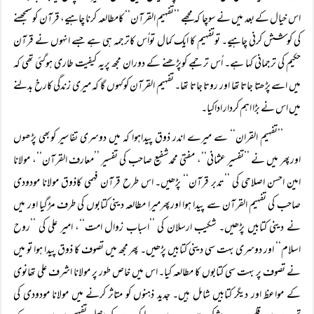
اس خیال کے بعد میں نے سوچا کہ مجھے ’’تفہیم القرآن‘‘ کامطالعہ کرنا چاہیے، قرآن کوسمجھنے
کی کوشش کرنی چاہیے۔ توتفہیم کا ایک کمال تواُس کاترجمہ ہی ہے جسے انہوں نے قرآن
حکیم کی ترجمانی کہا ہے۔ اُس ترجمے کوپڑھنے کے دوران مجھ پریہ کیفیت طاری ہوگئی تھی کہ
میں اسے پڑھتا جاتا تھا اور روتا جاتا تھا۔ تفہیم القرآن کوکہوں گا کہ میری زندگی کارخ بدلنے
میں اس نے بڑا اہم کردار اداکیا۔
’’تفہیم القران‘‘ سے میرے اندر ذوق پیداہوا کہ میں دوسری تفاسیر کوبھی پڑھوں
اورپھر میں نے ’’تفسیر عثمانی‘‘، مفتی محمدشفیع صاحب کی تفسیر ’’معارف القرآن‘‘، مولانا
امین احسن اصلاحی کی ’’تدبر قرآن‘‘ پڑھیں۔ اس طرح قرآن فہمی کاذوق مولانا مودودی
صاحب کی تفہیم القرآن سے پیدا ہوا اورپھرمیرا مطالعہ دینی کتابوں کی طرف مڑگیا اور میں
نے دینی کتابیں پڑھیں۔ شکیب ارسلان کی ’’اسباب زوال امت‘‘، امیر علی کی ’’روح
اسلام‘‘ اور دوسری بہت سی دینی کتابیں پڑھیں۔ پھر مجھ میں تصوف کا ذوق پیدا ہوا تو میں
نے تصوف پر بہت سی کتابوں کا مطالعہ کیا۔ اس میں خاص طور پر مولانا اشرف علی تھانوی
کے مواعظ اور دیگر کتابیں شامل ہیں۔ جدید ذہنوں کو متاثر کرنے میں مولانا مودودی کی