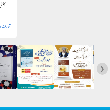
نیشنل ہائی وے،
تعارف و 
❯