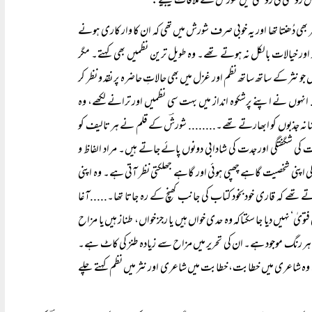
 روشنی کی روشنی میں شورشؔ سے ملاقات کیجیے:
 بھی دُھنتا تھا اور یہ خوبی صرف شورش میں تھی کہ ان کا وار کاری ہونے
 اور خیالات بالکل نہ ہوتے تھے۔ وہ طویل ترین نظمیں بھی کہتے۔ مگر
یں جو نثر کے ساتھ ساتھ نظم اور غزل میں بھی حالاتِ حاضرہ پر نقد و نظر کر
. انہوں نے اپنے پرشکوہ انداز میں بہت سی نظمیں اور ترانے لکھے، وہ
شانہ جذبوں کو ابھارتے تھے۔........ شورشؔ کے قلم نے ہر تالیف کو
کی شگفتگی اور جدت کی شادابی دونوں پائے جاتے ہیں۔ مراد الفاظ و
کی اپنی شخصیت گاہے چھپی ہوئی اور گاہے جھلکتی نظر آتی ہے۔ وہ اپنی
وتے تھے کہ قاری خودبخود کتاب کی جانب کھنچ کے رہ جاتا تھا۔.....آغا
‘ نہیں دیا جا سکتاکہ وہ حدی خواں ہیں یا رجز خواں، طناز ہیں یا مزاح
میں ہر رنگ موجود ہے۔ ان کی تحریر میں مزاح سے زیادہ طنز کی کاٹ ہے۔
ں۔ وہ شاعری میں خطابت، خطابت میں شاعری اور نثر میں نظم کہتے چلے