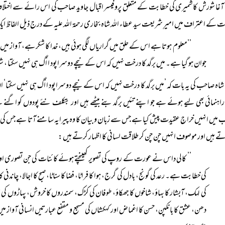
آغا شورشؔ کاشمیری کی خطابت کے متعلق پروفیسر اقبال جاوید صاحب کی اس رائے سے اختلاف 
 کے اعتراف میں امیرِ شریعت سید عطاء اللہ شاہ بخاری رحمۃ اللہ علیہ کے درج ذیل الفاظ ای
’’معلوم ہوتا ہے اس کے حلق میں گراریاں لگی ہوئی ہیں، خدا کا شکر ہے، آواز میں
جوان ہو گیا ہے۔ میں برگد کا درخت نہیں کہ اس کے نیچے دوسرا پود ا اُگ ہی نہیں سکتا 
شاہ صاحب کی یہ بات کہ ’میں برگد کا درخت نہیں کہ اس کے نیچے دوسرا پود ا اُگ ہی نہیں سکتا‘
اہنمائی بھی لیے ہوئے ہے جو اپنے تئیں برگد بنے بیٹھے ہیں اور بتکلف نئے پودوں کو اگنے س
 میں انہیں خراجِ عقیدت پیش کیا ہے جس سے زبان و بیان کا وہ پیرایہ سامنے آتا ہے جس کی ب
تے ہیں اور موصوف انہیں چن چن کر طلاقت لسانی کا اظہار کرتے ہیں:
’’ کالی داس نے عورت کے روپ کی تصویر کھینچتے ہوئے کائنات کی جن تصوری اور ن
کی خطابت ہے۔ رعد کی گونج، بادل کی گرج، ہوا کا فراٹا، فضا کا سناٹا، صبح کا اجالا، چ
کی لہک، آبشار کا بہاؤ، شاخوں کا جھکاؤ، طوفان کی کڑک، سمندروں کا خروش، پہاڑوں کی سنجید
دھن، عشق کا بانکپن، حسن کا اغماض اور کہکشاں کی مسجع و مقفع عبارتیں انسانی آواز می