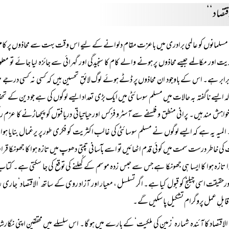
قتصاد‘‘
مسلمانوں کو عالمی برادری میں باعزت مقام دلوانے کے لیے اس وقت بہت سے محاذوں پر کام ہ
ت اور مکالمے جیسے محاذوں پر ہونے والے کام کا سنجیدگی اور گہرائی سے جائزہ لیا جائے تو م
ابر ہے۔ اس کے باوجود ان محاذوں پر ڈٹے ہوئے لوگ لائقِ تحسین ہیں کہ کسی نہ کسی درجے 
 ایسے ناگفتہ بہ حالات میں مسلم سوسائٹی میں ایک بڑی تعداد ایسے لوگوں کی ہے جو دین کے 
اہش مند ہیں۔ پرانی منطق و فلسفے سے آسٹرو فزکس اور حیاتیاتی دریافتوں کو پچھاڑنے کا عزم رکھ
المیہ یہ ہے کہ ایسے لوگوں نے مسلم سوسائٹی کی غالب اکثریت کو فکری طور پر یرغمال بنایا ہ
کی خاطر درست سمت میں کوئی قدم اٹھائیں تو اسے بآسانی تپتی دھوپ میں تازہ ہوا کا جھونکا قرا
را تازہ ہوا کا ایسا ہی جھونکا ہے جس سے حبس زدہ موسم کے کُھلنے کی توقع کی جا سکتی ہے۔ کتاب ا
حقیقت اسی چیلنج کو قبول کیا ہے۔ اگر تسلسل ، معیار اور آزاد روی کے ساتھ ’الاقتصاد‘ جاری 
ابلِ عمل پروگرام تشکیل پا سکیں گے۔
الاقتصاد کا آئندہ شمارہ ’زمین کی ملکیت‘ کے بارے میں ہو گا۔ اس سلسلے میں محققین اپنی نگ