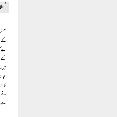
’’الا
عسکری
کے بر
ہے کہ
کے خو
ہیں۔ 
نجات 
کا اج
نے در
لیے ق