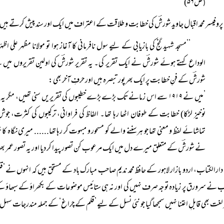
ص۵۶)
(
پروفیسر محمد اقبال جاوید شورشؔ کی خطابت و طلاقت کے اعتراف میں ایک اور سند پیش کرتے ہیں، 
’’مسجد شہید گنج کی بازیابی کے لیے سول نافرمانی کا آغاز ہوا تو مولانا مظہر عل
الوداع کہتے ہوئے شورشؔ نے ایک تقریر کی۔ یہ تقریر شورشؔ کی اولین تقریروں میں 
شورشؔ کے فنِ خطابت پر ایک بھر پور تبصرہ ہیں اور حرفِ آخر بھی:
’میں نے ۱۹۱۹ سے اس زمانے تک بڑے بڑے خطیبوں کی تقریریں سنی تھیں، مگر یہ تقریر کچھ اور شے تھی۔ مجھے حیرت اس بات پر ہوئی کہ ایک نوجوان
نوخیز لڑکا) خطابت کے طوفان اٹھا رہا تھا۔ الفاظ کی فراوانی، ترکیبوں کی کثرت، جوش 
تماشائے لفظ و معنی تھا جو ہر سننے والے کو مسحور و مبہوت کر رہا تھا...... میری نگاہ
نے شورشؔ کے متعلق میرے دل میں ایک مرعوب کن تصور پیدا کر دیا اور یہ تصور عمر بھر رہا
دارالکتاب، اردو بازار لاہور کے حافظ محمد ندیم صاحب مبارک باد کے مستحق ہیں کہ انہوں نے
نے سرورق پر زیادہ توجہ صرف نہیں کی اور نہ ہی ستائیس موضوعات کے بکھراؤ کے سبھاؤ ک
 لغت بھی قابلِ اعتنا نہیں سمجھا گیا جو نئی نسل کے لیے ’قلم کے چراغ‘ کے جملہ مندرجات سہل 