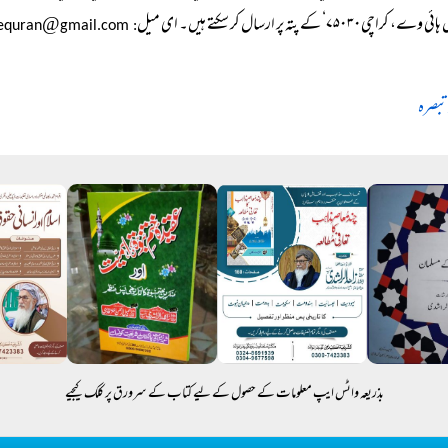
 کراچی۷۵۰۳۰‘ کے پتہ پر ارسال کر سکتے ہیں۔ ای میل
@
gmail.com
: hikmatequran
تبصرہ
بذریعہ واٹس ایپ معلومات کے حصول کے لیے کتاب کے سرورق پر کلک کیجیے