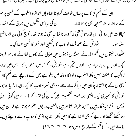
 اس روشنی نے شورشؔ کے سوانحی خاکے کی کمی کا احساس مزید بڑھا دیا ہے۔ بہرحال، آئیے اس
’’ان کے قلم کی کاٹ پر جہاں مخالف کراہتا تھا وہاں انداز و اسلوب کے حُسن پر سر
کے ساتھ ساتھ حسین بھی ہوتا تھا۔ ......... ان کی سیاسی نظموں میں بھرتی کے اشعار
خیالات میں روانی اس قدر ہوتی تھی کہ آورد کا شائبہ بھی نہ ہوتا تھا۔ آج کوئی مدیر ایسا نہ
سکتا ہو۔........ شورشؔ نے صحافت کو ادب کا بانکپن اور شعر کا حُسن عطا کیا۔......
مختلف ہئیتوں میں قلم اٹھاتے، سنگلاخ زمینوں میں تغزل کے پھول کھلاتے اور سرفرو
ایک ادب پارہ بنا دیا ہے۔ اور یہ نتیجہ ہے شورشؔ کے خاص اسلوب کا۔ جس میں ندرت 
تراکیب کا طنطنہ نہیں بلکہ اسلوب و ادا کا وہ خاص پہلو ہے جس کے دریچے سے قلم کار 
کتابوں کے جو اشتہار چٹان میں دیا کرتے تھے وہ بھی شعر و ادب کا ایک ایسا شہ پارہ ہ
شورشؔ کاشمیری ایک ایسی ہمہ جہت شخصیت ہیں کہ ان کی نثر کے بارے میں کوئی ’ادبی فتویٰ
نویس، انشائیہ نگار ہیں یا صحیفہ طراز، شاعر ہیں یا خطیب۔یوں معلو م ہوتا ہے کہ ان 
وہ لکھتے لکھتے اداریے کو بھی انشائیے کا نہیں بلکہ انشا پردازی کا روپ دے دیتے ہی
جاتے ہیں۔‘‘
قلم کے چراغ:ص۲۶،۳۰،۳۱،۳۹،۵۸)
(