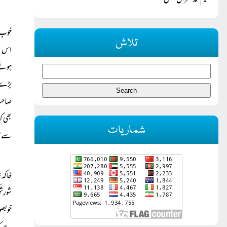
حکیم محمد عمران مغل
خوب ل
تلاش
اس می
ہونے 
بڑے ب
صاحب 
بھی ک
شماریات
سے قا
خاکہ 
شورش
خوبصو