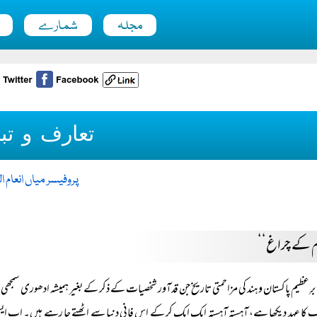
مجلہ
شمارے
تعارف و تب
پروفیسر میاں انعام 
م کے چراغ‘‘
برِ عظیم پاکستان و ہند کی مزاحمتی تاریخ جن قدآور شخصیات کے ذکر کے بغیر ہمیشہ ادھوری سم
کا عہد دیکھا ہے، آہستہ آہستہ ایک ایک کر کے اس فانی دنیا سے اٹھتے جا رہے ہیں۔ اب ایسی مح