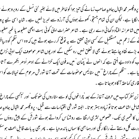
پروفیسر محمد اقبال جاوید صاحب زمانے کی تیز ہوا کو خاطر میں لائے بغیر نئی نسل کے روبرو ہ
گایا ہے، لیکن ان کی تمام جستجو، کھوئے ہوؤں کی آرزو سے لبریز نہیں ہے۔ شاید اسی لیے پرو
ں شاعرانہ افتاد دکھائی دے رہی ہے۔ شاعر حضرات اپنی کوئی بہت اچھی مطبوعہ یا غیر مطبوعہ 
کے زعم میں مستقبل کے کسی ادبی محقق سے یہ توقع کر رہے ہوتے ہیں کہ وہ اس نظم کو دریا
ڑے نقاد چاہتے ہوئے بھی لا تعلق نہیں رہ سکیں گے اور یوں شاعر موصوف ایک ادبی نزاع کے
کو داد دیے بنتی ہے کہ انہوں نے ’چٹان‘ میں مدفون ایک خزانے کے اِدھر اُدھر بکھرے آثار 
یا ہے۔ ’’قلم کے چراغ‘‘ میں ستائیس موضوعات کے تحت آغا شورش مرحوم کے خیالات کو اس 
ری کما حقہ آگاہ ہو جاتا ہے۔
زیرِ نظر کتاب میں حرفِ آغاز کے بعد ’چراغوں کی لو سے ستاروں کی ضو تک‘ اور ’آگہی کے چ
شاملِ اشاعت ہوتا تو زیادہ بہتر ہوتا۔ البتہ شورشی اقتباسات سے قبل، پروفیسر محمد اقبال جاو
ؔ کا شمیری تک، مخصوص نثری ارتقا سے روشناس کرواتے ہوئے شورشؔ کے پیش روؤں کے نث
رت گل دستے نے رنگا رنگی اور ہما ہمی کا سماں باندھ دیا ہے۔ پھر بھی یہ بات قابلِ بحث ہو س