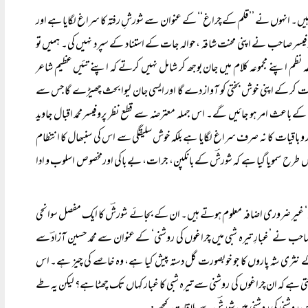
وئے ہیں۔ انہوں نے ’’قلم کے چراغ‘‘ کے عنوان سے شورشِ رفتہ کا سراغ لگایا ہے اور
فیسر صاحب نے اپنی محنت شاقہ ، حوالہ جات کے استناد کے سپرد نہیں کی۔ ہمیں تو
نظم اپنے مجموعہ کلام میں جان بوجھ کر شامل نہیں کرتے کہ اپنے تئیں عظیم شاعر
فت کر کے اپنی خوش بختی کو آواز دے گا اور ایسی جان لیوا بحث چھیڑے گا جس سے
 باعث امر ہو جائیں گے۔ اس جملہ معترضہ سے قطع نظر پروفیسرمحمد اقبال جاوید
و باقیات کا نہ صرف سراغ لگایا ہے بلکہ خوش سلیقگی سے اس کی سنبھال کا انتظام
طرح سمویا گیا ہے کہ شورشؔ کے بانکپن، جرات، بے باکی اورمخصوص اسلوب و ادا
راغ‘ غیر ضروری اضافہ معلوم ہوتے ہیں۔ ان کے بجائے شورشؔ کا ایک مفصل سوانحی
ید صاحب نے ’غبارِ تیرہ شبی میں چراغوں کی روشنی‘ کے عنوان سے محمد حسین آزادؔ سے
ری شہ پاروں کا جو خوبصورت گل دستہ پیش کیا ہے، وہ خاصے کی چیز ہے۔ اس
کتی ہے کہ ان چراغوں کی روشنی سے تیرہ شبی کا غبار کہاں تک چھٹا ہے؟ لیکن یہ طے