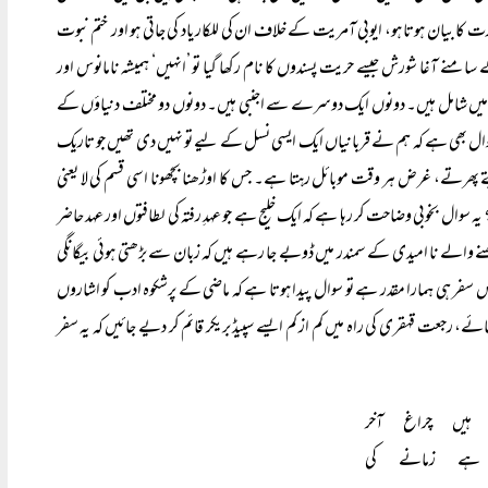
 کا بیان ہوتا ہو، ایوبی آمریت کے خلاف ان کی للکار یاد کی جاتی ہو اور ختم نبوت
کے سامنے آغا شورش جیسے حریت پسندوں کا نام رکھا گیا تو ’انہیں‘ ہمیشہ نامانوس اور
س میں شامل ہیں۔ دونوں ایک دوسرے سے اجنبی ہیں۔ دونوں دو مختلف دنیاؤں کے
ال بھی ہے کہ ہم نے قربانیاں ایک ایسی نسل کے لیے تو نہیں دی تھیں جو تاریک
ے پھرتے، غرض ہر وقت موبائل رہتا ہے۔ جس کا اوڑھنا بچھونا اسی قسم کی لا یعنی
ال بخوبی وضاحت کر رہا ہے کہ ایک خلیج ہے جو عہدِ رفتہ کی لطافتوں اور عہد حاضر
نے والے نا امیدی کے سمندر میں ڈوبے جا رہے ہیں کہ زبان سے بڑھتی ہوئی بیگانگی
 سفر ہی ہمارا مقدر ہے تو سوال پیدا ہوتا ہے کہ ماضی کے پرشکوہ ادب کو اشاروں
، رجعت قہقری کی راہ میں کم از کم ایسے سپیڈ بریکر قائم کر دیے جائیں کہ یہ سفر
ہیں چراغ آخر
 ہے زمانے کی