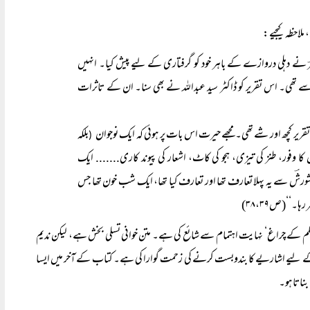
ملاحظہ کیجیے:
ی اظہرؔ نے دہلی دروازے کے باہر خود کو گرفتاری کے لیے پیش کیا۔ انہیں
سے تھی۔ اس تقریر کو ڈاکٹر سید عبداللہ نے بھی سنا۔ ان کے تاثرات
بلکہ
(
کا وفور، طنز کی تیزی، ہجو کی کاٹ، اشعار کی پیوند کاری....... ایک
 کا شورشؔ سے یہ پہلا تعارف تھا اور تعارف کیا تھا، ایک شب خون تھا جس
۔‘‘(ص۳۸،۳۹)
 ’قلم کے چراغ‘ نہایت اہتمام سے شائع کی ہے۔ متن خوانی تسلی بخش ہے، لیکن ندیم
ے لیے اشاریے کا بندوبست کرنے کی زحمت گوارا کی ہے۔ کتاب کے آخر میں ایسا
بناتا ہو۔