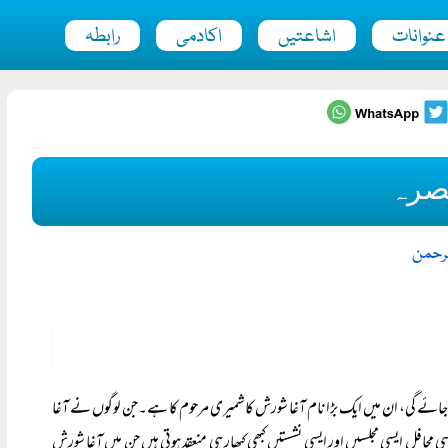
عنوانات
اشاعتیں
اکادمی
رابطہ
صرہ
الرحمن
جھی جائے گی، ان میں ایک بڑا نام آغا شورش کاشمیری مرحوم کا ہے۔جن لوگوں نے آغا
افل ایسی مجلسیں اور ایسی نشستیں کبھی کبھار ہی منعقد ہوتی ہیں جن میں آغا شورش