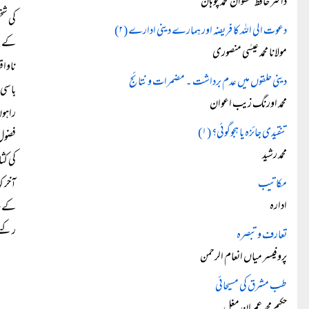
ڈاکٹر حافظ صفوان محمد چوہان
کی شخ
دعوت الی اللہ کا فریضہ اور ہمارے دینی ادارے (۲)
کے تح
مولانا محمد عیسٰی منصوری
ناواق
دینی حلقوں میں عدم برداشت ۔ مضمرات و نتائج
باسی 
محمد اورنگ زیب اعوان
راہوں
تنقیدی جائزہ یا ہجوگوئی؟ (۱)
فضول 
محمد رشید
کی کث
مکاتیب
آخر ک
ادارہ
کے سا
رکنے 
تعارف و تبصرہ
پروفیسر میاں انعام الرحمن
طب مشرق کی مسیحائی