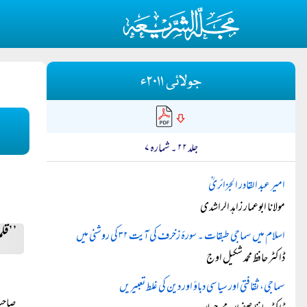
جولائی ۲۰۱۱ء
جلد ۲۲ ۔ شمارہ ۷
امیر عبد القادر الجزائریؒ
مولانا ابوعمار زاہد الراشدی
’’قل
اسلام میں سماجی طبقات ۔ سورۂ زخرف کی آیت ۳۲ کی روشنی میں
ڈاکٹر حافظ محمد شکیل اوج
سماجی، ثقافتی اور سیاسی دباؤ اور دین کی غلط تعبیریں
صاحب 