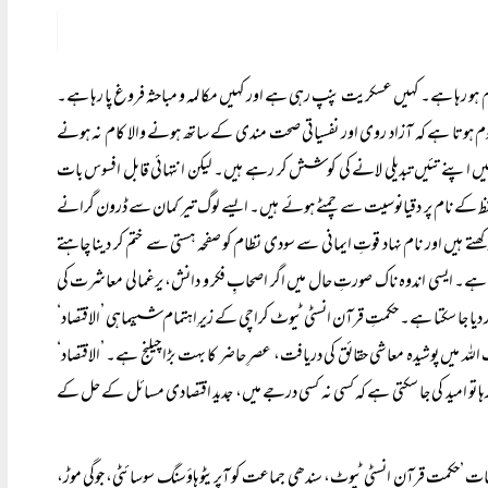
و رہا ہے۔ کہیں عسکریت پنپ رہی ہے اور کہیں مکالمہ و مباحثہ فروغ پا رہا ہے۔
علوم ہوتا ہے کہ آزاد روی اور نفسیاتی صحت مندی کے ساتھ ہونے والا کام نہ ہونے
میں اپنے تئیں تبدیلی لانے کی کوشش کر رہے ہیں۔ لیکن انتہائی قابل افسوس بات
تحفظ کے نام پر دقیانوسیت سے چمٹے ہوئے ہیں۔ ایسے لوگ تیر کمان سے ڈرون گرانے
تے ہیں اور نام نہاد قوتِ ایمانی سے سودی نظام کو صفحہ ہستی سے ختم کر دینا چاہتے
وا ہے۔ ایسی اندوہ ناک صورتِ حال میں اگر اصحابِ فکر و دانش، یرغمالی معاشرت کی
ر دیا جا سکتا ہے۔ حکمتِ قرآن انسٹی ٹیوٹ کراچی کے زیرِ اہتمام ششماہی ’الاقتصاد‘
للہ میں پوشیدہ معاشی حقائق کی دریافت، عصرِ حاضر کا بہت بڑا چیلنج ہے۔ ’الاقتصاد‘
رہا تو امید کی جا سکتی ہے کہ کسی نہ کسی درجے میں، جدید اقتصادی مسائل کے حل کے
ارشات ’حکمت قرآن انسٹی ٹیوٹ، سندھی جماعت کو آپریٹوہاؤسنگ سوسائٹی، جوگی موڑ،