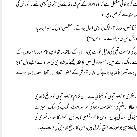
کرنا کافی مشکل ہے کہ وہ احرار کے گم شدہ قافلے کی آخری کڑی تھے۔ شورشؔ کی
ک سند سے کم نہیں ہیں:
 غنا نہیں، ورنہ ہم لوگ چوکڑی بھول جاتے۔ مطمئن ہوں کہ میرا بڑھاپا،
، شورشؔ میری مراد ہے۔‘‘
ص۳۸)
(
 ان کی وسعتِ قلبی کی دلیل تو ہے ہی، اس کے ساتھ ساتھ ایسے نام نہاد راہنماؤں کے
ے روک رہے ہیں۔سطورِ ذیل میں ملاحظہ کیجیے کہ شاہ جی کی مراد نے ایسے دل آویز
ابت تصریحاً کہا جاتا ہے کہ الفاظ شورشؔ کے حضور، قطار اندر قطار صف بستہ کھڑے
ظری خوبصورتیوں کو یکجا کیا ہے، ان تمام خوبصورتیوں کا مرقع شاہ جی
اندنی کا جھالا، ریشم کی جھلملاہٹ، ہوا کی سرسراہٹ، گلاب کی مہک، سبزے
گی، صبا کی چال، اوس کا نم، چنبیلی کا پیرہن، تلوار کا لہجہ، بانسری کی
ں ڈھلتے ہی جو صورت اختیار کرتی ہیں، اس کا مرقع شاہ جی کی ذات ہے۔‘‘