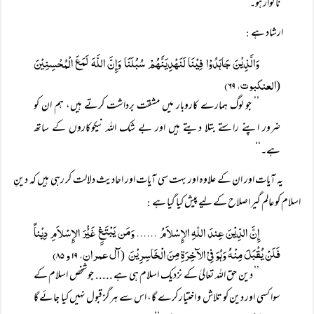
ناگوار ہو۔‘‘
ارشاد ہے
:
وَالَّذِیْنَ جَاہَدُوْا فِیْنَا لَنَہْدِیَنَّہُمْ سُبُلَنَا وَإِنَّ اللَّہَ لَمَعَ الْمُحْسِنِیْنَ
العنکبوت، ۶۹)
(
’’ جو لوگ ہمارے کاروبار میں مشقت برداشت کرتے ہیں، ہم ان کو
ضرور اپنے راستے بتلا دیتے ہیں اور بے شک اللہ نیکوکاروں کے ساتھ
ہے۔‘‘
یہ آیات اور ان کے علاوہ اور بہت سی آیات اور احادیث دلالت کر رہی ہیں کہ دینِ
اسلام کو عالم گیر اصلاح کے لیے پیش کیا گیا ہے
:
إِنَّ الدِّیْنَ عِندَ اللّہِ الإِسْلاَمُ ...... وَمَن یَبْتَغِِ غَیْْرَ الإِسْلاَمِ دِیْناً
فَلَنْ یُقْبَلَ مِنْہُ وَہُوَ فِیْ الآخِرَۃِ مِنَ الْخَاسِرِیْنَ
آل عمران، ۱۹ و ۸۵)
(
’’ دین حق اللہ تعالیٰ کے نزدیک اسلام ہی ہے ..... جو شخص اسلام کے
سوا کسی اور دین کو تلاش و اختیار کرے گا، اس سے ہرگز قبول نہیں کیا جائے گا