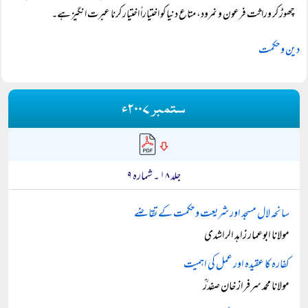
چھوڑ کر وراثت فرعون و نمرود، متاع دنیا کو اختیاراً اختیار کرنا عبرت انگیز ہے۔
دین و حکمت
ستمبر ۲۰۰۷ء
جلد ۱۸ ۔ شمارہ ۹
سانحہ لال مسجد اور شریعت و حکمت کے تقاضے
مولانا ابوعمار زاہد الراشدی
کفارہ کا عقیدہ اور عمل کی اہمیت
مولانا محمد سرفراز خان صفدرؒ