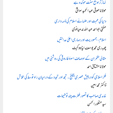
نماز تراویح سنت موکدہ ہے
مولانا صوفی عبد الحمید سواتیؒ
دنیا کی محبت اور علمائے اسلام کی ذمہ داری
مفتی ابو احمد عبد اللہ لدھیانوی
اسلام، جمہوریت اور ہماری اعلیٰ عدالتیں
چوہدری محمد یوسف ایڈووکیٹ
مثالی حکمران کے اوصاف اسوۂ فاروقی کی روشنی میں
مولانا مشتاق احمد
فکر اسلامی کو درپیش عصری چیلنج ۔ تجمد اور تجدد کے درمیان راہ توسط کی تلاش
ڈاکٹر محمد امین
غامدی صاحب کا تصور فطرت چند توضیحات
سید منظور الحسن