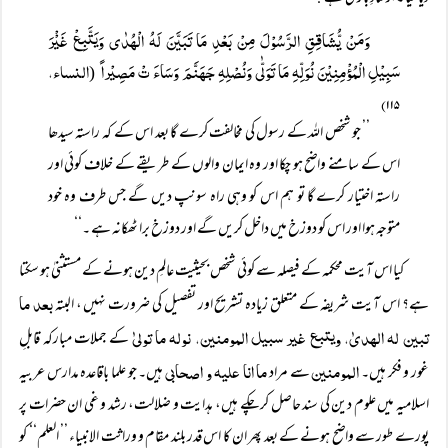
وَمَنْ یُّشَاقِقِ الرَّسُوْلَ مِنْ بَعْدِ مَا تَبَیَّنَ لَہُ الْہُدٰی وَیَتَّبِعْ غَیْْرَ
سَبِیْلِ الْمُؤْمِنِیْنَ نُوَلِّہِ مَا تَوَلّٰی وَنُصْلِہِ جَہَنَّمَ وَسَاءَ تْ مَصِیْراً
النساء،
(
۱۱۵)
’’ جو شخص اللہ کے رسول کی مخالفت کرے گا بعد اس کے کہ راستہ سیدھا
اس کے سامنے واضح ہو چکا اور وہ ایمان والوں کے طریقے کے خلاف کوئی اور
راستہ اختیار کرے گا تو ہم اس کو وہی راہ سونپ دیں گے جس طرف وہ خود
متوجہ ہوا اور اس کو دوزخ میں داخل کریں گے اور دوزخ برا ٹھکانہ ہے ۔‘‘
کیا اس آیت محکمہ کے فیصلہ سے کوئی شخص بحیثیت عالمِ دین ہونے کے مستثنیٰ ہو سکتا
بعد ما
ہے؟ اس آیت شریفہ کے متعلق زیادہ تشریح اور تفصیل کی ضرورت نہیں ، البتہ
تبین لہ الھدیٰ، ویتبع غیر سبیل المومنین، نولہ ما تولیٰ
کے جملات مبارکہ قابلِ
المومنین
ما انا علیہ و اصحابی
غور و فکر ہیں۔
سے مراد
ہیں۔ جو علما باقاعدہ مدارس عربیہ
اسلامیہ میں علوم دین کی سند حاصل کر چکے ہیں، ہدایت و ضلالت، رشد و غی ان حضرات پر
پورے طور سے واضح ہونے کے بعد پھر ان کا اس قدر بلند مقام و وراثت الانبیاء ’’ العلم‘‘ کو