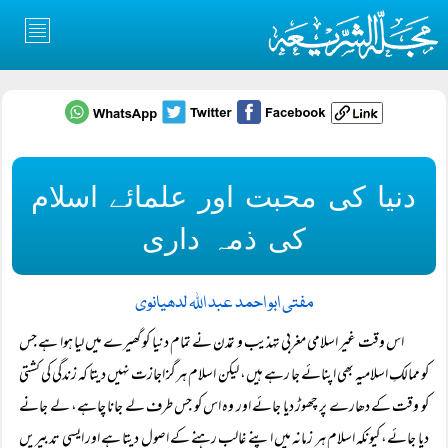
دنیا کی محبت اور علمائے اسلام
کی ذمہ داری
مفتی ابو احمد عبد اللہ لدھیانوی
اس وقت غیر اسلامی مغربی تہذیب و تمدن نے تمام دنیا کو گھیرے میں لیا ہوا ہے جس
کو ممالکِ اسلامیہ بھی اپنائے جا رہے ہیں، لیکن اسلام ہرگز اجازت نہیں دیتا کہ زندگی کی کشتی
کو وقت کے دھارے پر چھوڑ دیا جائے اور وہ اس کو جس طرف لے جانا چاہے، لے جانے
دیا جائے، کیونکہ اسلام ہر زمانہ میں اپنے غالب رہنے کے اصول دیتا ہے اور ایسی تدبیریں