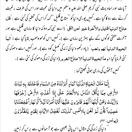
آیات اور احادیثِ نبی کریم صلی اللہ علیہ وسلم میں دنیا کی محبت اور اس کی طرف رغبت
قل
کرنے سے روکا گیا ہے۔ کہیں پوری دنیا کو ’’متاع قلیل‘‘ کہہ کر اس کی تحقیر کی گئی ہے
’
:
متاع الدنیا قلیل والآخرۃ خیر لمن اتقی
‘
اے نبی کہہ دوکہ دنیا کا سامان قلیل ہے اور
(
انما
آخرت متقی لوگوں کے لیے بہترین سامان ہے
۔ کہیں اس کو لہو ولعب بتایا گیا ہے: ’
)
الحیوۃ الدنیا لھو ولعب
‘
یاد رکھو دنیا کی زندگی کھیل کود ہے)۔ اور کہیں اسے دھوکہ کی
(
و ما الحیوۃ الدنیا الا متاع الغرور
ٹٹی فرمایا گیا:
(دنیا کی زندگی دھوکہ کی ٹٹی ہے
۔
)
کہیں آفتوں کی ماری ہوئی کھیتی کہا
:
إِنَّمَا مَثَلُ الْحَیَاۃِ الدُّنْیَا کَمَاءٍ أَنزَلْنَاہُ مِنَ السَّمَاءِ فَاخْتَلَطَ بِہِ نَبَاتُ
الأَرْضِ مِمَّا یَأْکُلُ النَّاسُ وَالأَنْعَامُ حَتَّی إِذَا أَخَذَتِ الأَرْضُ زُخْرُفَہَا
وَازَّیَّنَتْ وَظَنَّ أَہْلُہَا أَ نَّہُمْ قَادِرُونَ عَلَیْْہَا أَتَاہَا أَمْرُنَا لَیْْلاً أَوْ نَہَاراً فَجَعَلْنَاہَا
حَصِیْداً کَأَنْ لَّمْ تَغْنَ بِالأَمْسِ کَذٰلِکَ نُفَصِّلُ الآیَاتِ لِقَوْمٍ یَتَفَکَّرُوْنَ
یونس، ۲۴)
(
’’ دنیا کی زندگی کی مثال اس پانی جیسی ہے جو آسمانوں سے برس کر زمین