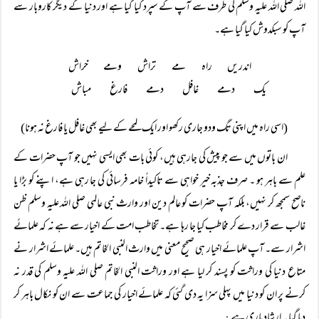
اللہ صلی اللہ علیہ وسلم کی طرف سے آپ کے سپرد کیا گیا ہے اور دنیا کے دیگر کاروبار سے
آپ کو سبکدوش کیا گیا ہے۔
اندریں راہ مے تراش ومے خراش 
یک دمے غافل دمے فارغ مباش 
(اسی راہ میں اپنی تگ ودو جاری رکھو اور ایک لمحے کے لیے بھی غافل یا فارغ نہ ہونا)
ان باتوں میں سے جو پیش کی جارہی ہیں، کوئی بات بھی ایسی نہیں جو آپ حضرات کے
علم سے باہر ہو ۔ صرف جذبہ خیر خواہی سے تاکیداً خامہ فرسائی کی جا رہی ہے، اپنے کو بڑا یا
ناصح سمجھ کر نہیں، بلکہ آپ حضرات کو عالم دین اور وارث نبی عالمی صلی اللہ علیہ وسلم ظن
غالب سے قرار دے کر مخاطب کیا جا رہا ہے۔ تخاطب امت کے اخیار سے ہے نہ کہ علمائے
اشرار سے۔ آپ علمائے اخیار ہی صحیح معنی میں وارث النبی الخاتم ہیں۔ علمائے اشرار نے
متاع دنیا کی وراثت کو پسند کر لیا ہے اور وراثت النبی الخاتم صلی اللہ علیہ وسلم کی قدر نہ
کرنے پر ان کو دنیا میں پہلی سزا یہ دی گئی کہ علمائے اخیار کی جماعت سے ان کو نکال باہر کر
دیا گیا ۔ ارشادِ باری ہے
: