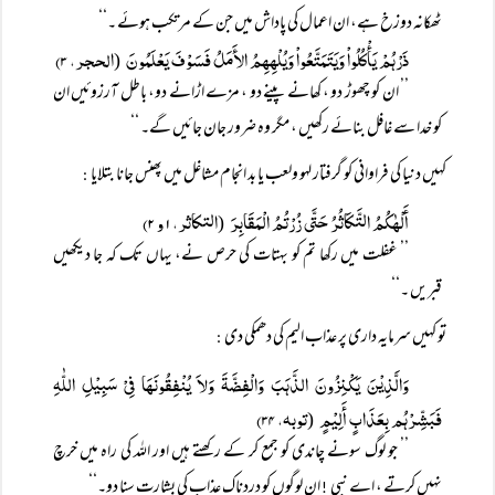
ٹھکانہ دوزخ ہے، ان اعمال کی پاداش میں جن کے مرتکب ہوئے ۔‘‘
ذَرْہُمْ یَأْکُلُواْ وَیَتَمَتَّعُواْ وَیُلْہِہِمُ الأَمَلُ فَسَوْفَ یَعْلَمُونَ
الحجر، ۳)
(
’’ ان کو چھوڑ دو ، کھانے پینے دو ، مزے اڑانے دو، باطل آرزوئیں ان
کو خدا سے غافل بنائے رکھیں ، مگر وہ ضرور جان جائیں گے۔ ‘‘
کہیں دنیا کی فراوانی کو گرفتار لہو ولعب یا بد انجام مشاغل میں پھنس جانا بتلایا
:
أَلْہٰکُمُ التَّکَاثُرُ حَتَّی زُرْتُمُ الْمَقَابِرَ
التکاثر، ۱ و ۲)
(
’’ غفلت میں رکھا تم کو بہتات کی حرص نے، یہاں تک کہ جا دیکھیں
قبریں ۔‘‘
تو کہیں سرمایہ داری پر عذاب الیم کی دھمکی دی
:
وَالَّذِیْنَ یَکْنِزُونَ الذَّہَبَ وَالْفِضَّۃَ وَلاَ یُنْفِقُونَہَا فِیْ سَبِیْلِ اللّٰہِ
فَبَشِّرْہُم بِعَذَابٍ أَلِیْمٍ
توبہ، ۳۴)
(
’’ جو لوگ سونے چاندی کو جمع کر کے رکھتے ہیں اور اللہ کی راہ میں خرچ
نہیں کرتے ، اے نبی
ان لوگوں کو دردناک عذاب کی بشارت سنا دو۔‘‘
!