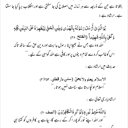
بتلاتا ہے جن کے ذریعہ سے ہر زمانہ میں اصلاح کی جا سکتی ہے اور انقلاب برپا کیا جا سکتا
ہے۔ ارشاد ہے:
ہُوَ الَّذِیْ أَرْسَلَ رَسُوْلَہُ بِالْہُدٰی وَدِیْنِ الْحَقِّ لِیُظْہِرَہُ عَلَی الدِّیْنِ کُلِّہِ
وَکَفیٰ بِاللَّہِ شَہِیْداً
الفتح، ۲۸)
(
’’ اللہ وہ ہے جس نے بھیجا اپنا رسول ہدایت اور دین حق کے ساتھ تاکہ
اس کو غالب کر دے تمام دینوں پر اور کافی ہے اللہ گواہی کے لیے۔‘‘
حدیث میں ارشاد ہے
:
الاسلام یعلو ولا یعلیٰ
سنن دارقطنی، ۳/۲۵۲)
(
’’اسلام اونچا رہتا ہے، پست نہیں ہوتا۔‘‘
ارشادِ باری تعالیٰ ہے
:
وَاللَّہُ مُتِمُّ نُورِہِ وَلَوْ کَرِہَ الْکَافِرُوْنَ
الصف، ۸)
(
’’ اور اللہ اپنے نور کو پور ا کر کے رہے گا، چاہے یہ کافروں کو کتنا ہی