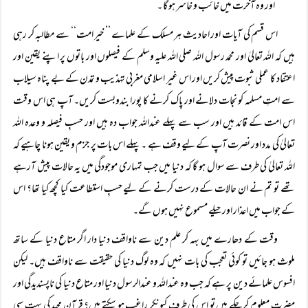
اور وہ آخرت میں خائب و خاسر ہو گا ۔‘‘
اس قسم کی آیات اور احادیث ہر مسلک کے علماے ’’ خیر امت‘‘ سے مطالبہ کر رہی
ہیں کہ اللہ تعالیٰ اور محمد رسول اللہ صلی اللہ علیہ وسلم کے فیصلوں اور باتوں پر اپنے یقین اور
اعتقاد کا عملی ثبوت پیش کریں اور اس غیر اسلامی مغربی تہذیب و تمدن کے بے پناہ سیلاب
سے امتِ مسلمہ کو نجات دلانے اور پاک کرنے کا پورا بندوبست کریں۔ آپ ہی اس وقت
اس امت کے قائد ہیں اور سب سے پہلے عنداللہ جواب دہ ہیں اور حسبِ فیصلہ و وعدہ اللہ
تعالیٰ کی مدد اور نصرت آپ کے لیے وقف ہے ۔ پہلے اس بات پر جزم و یقین ہونا چاہیے کہ
اللہ تعالیٰ کی طرف سے سوال ہو گا کہ دنیا میں جب تمہاری موجودگی میں یہ حالات پیش آرہے
تھے تو تم نے ان حالات کے درست کرنے کے لیے حسبِ استطاعت کیا کچھ کیا تھا؟ اس
کے جواب میں اعذار اور حیلے مسموع نہیں ہوں گے۔
وقت کے دھارے میں بہہ کر علم دین سے ناواقف دنیا دار اگر متاع دنیا کے ساتھ
ملوث ہو جائیں تو کوئی تعجب کی بات نہیں کہ وہ لوگ دنیا کی حقیقت سے ناواقف ہیں۔ لیکن
افسوس علمائے دین پر ہے کہ جب وہ عنداللہ و عندالرسول دنیا اور متاع دنیا کی ناپسندیدگی اور
مضرت معلوم کر چکے ہیں تو اس کی طرف کیونکر راغب ہو سکتے ہیں؟ قرآن مجید کی بہت سی