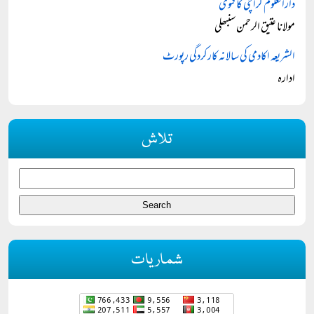
دارالعلوم کراچی کا فتویٰ
مولانا عتیق الرحمن سنبھلی
الشریعہ اکادمی کی سالانہ کارکردگی رپورٹ
ادارہ
تلاش
شماریات