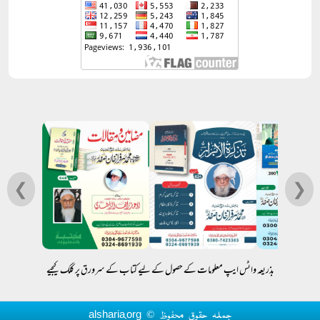
❮
❯
بذریعہ واٹس ایپ معلومات کے حصول کے لیے کتاب کے سرورق پر کلک کیجیے
جملہ حقوق محفوظ © alsharia.org