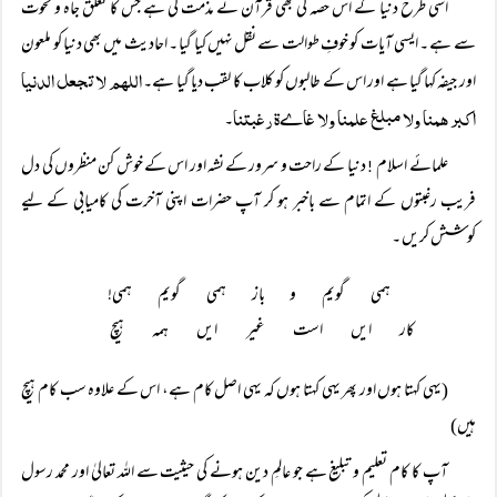
اسی طرح دنیا کے اس حصہ کی بھی قرآن نے مذمت کی ہے جس کا تعلق جاہ و نخوت
سے ہے ۔ ایسی آیات کو خوفِ طوالت سے نقل نہیں کیا گیا ۔ احادیث میں بھی دنیا کو ملعون
اللھم لا تجعل الدنیا
اور جیفہ کہا گیا ہے اور اس کے طالبوں کو کلاب کا لقب دیا گیا ہے۔
اکبر ھمنا ولا مبلغ علمنا ولا غاےۃ رغبتنا
۔
علمائے اسلام
دنیا کے راحت و سرور کے نشہ اور اس کے خوش کن منظروں کی دل
!
فریب رغبتوں کے اتمام سے باخبر ہو کر آپ حضرات اپنی آخرت کی کامیابی کے لیے
کوشش کریں ۔
ہمی گویم و باز ہمی گویم ہمی! 
کار ایں است غیر ایں ہمہ ہیچ 
(یہی کہتا ہوں اور پھر یہی کہتا ہوں کہ یہی اصل کام ہے، اس کے علاوہ سب کام ہیچ
ہیں)
آپ کا کام تعلیم و تبلیغ ہے جو عالمِ دین ہونے کی حیثیت سے اللہ تعالیٰ اور محمد رسول