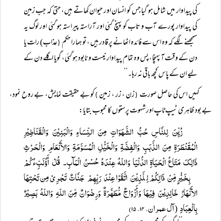
کی پیداوار میں شامل ہو گیا جس کو انسان اور حیوان کھاتے ہیں، حتیٰ کہ جب زمین
کی پیداوار پورے آب و تاب کو پہنچ گئی اور آراستہ پیراستہ ہو گئی اور لوگ یہ
سمجھنے لگے کہ وہ اس سے فائدہ اٹھانے پر قادر ہیں ، تو ہمارا حکم
عذاب) رات یا
(
دن کے وقت آ پہنچا، پس وہ تمام پیداوار نیست و نابود ہو گئی، گویا اگلے دن کے
لیے ان کے پاس کچھ باقی نہ رہا۔‘‘
کہیں اس کی حاصل صورت
زن ، زر ، زمین
کو بے حقیقت نمایش، بے روح نمود،
)
(
بے بود ظاہری ٹیپ ٹاپ اور شہوت پرستوں کا محبوب بتایا:
زُیِّنَ لِلنَّاسِ حُبُّ الشَّہَوَاتِ مِنَ النِّسَاءِ وَالْبَنِیْنَ وَالْقَنَاطِیْرِ
الْمُقَنْطَرَۃِ مِنَ الذَّہَبِ وَالْفِضَّۃِ وَالْخَیْْلِ الْمُسَوَّمَۃِ وَالأَنْعَامِ وَالْحَرْثِ
ذَالِکَ مَتَاعُ الْحَیَاۃِ الدُّنْیَا وَاللّہُ عِنْدَہُ حُسْنُ الْمَآبِ۔ قُلْ أَؤُنَبِّءُکُمْ
بِخَیْْرٍ مِّنْ ذَالِکُمْ لِلَّذِیْنَ اتَّقَوْا عِنْدَ رَبِّہِمْ جَنَّاتٌ تَجْرِیْ مِن تَحْتِہَا
الأَنْہَارُ خَالِدِیْنَ فِیْہَا وَأَزْوَاجٌ مُّطَہَّرَۃٌ وَرِضْوَانٌ مِّنَ اللّہِ وَاللّہُ بَصِیْرٌ
بِالْعِبَادِ
آل عمران، ۱۴، ۱۵)
(