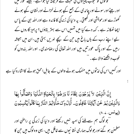
’’لوگوں کو محبوب چیزوں کی محبت نے فریفتہ کیا ہو اہے، جیسے عورتیں
اور بیٹے اور سونے اور چاندی کے جمع کیے ہوئے خزانے اور نشان کیے ہوئے
گھوڑے اور مویشی اور کھیتی۔ یہ دنیا کی زندگی کا فائدہ ہے اور اللہ ہی کے پاس
اچھا ٹھکانہ ہے ۔ کہہ دے کیا میں تمہیں اس سے بہتر بتاؤں؟ پرہیز گاروں کے
لیے اپنے رب کے ہاں باغ ہیں جن کے نیچے نہریں بہتی ہیں، ان میں ہمیشہ
رہیں گے اور پاک عورتیں ہیں اور اللہ تعالیٰ کی رضامندی۔ اور اللہ بندوں کو
خوب دیکھنے والا ہے۔ ‘‘
اور کہیں اس کی لذتوں میں منہمک ہونے والوں کے جاہل احمق ہونے کا اشارہ کیا ہے
:
إِنَّ الَّذِیْنَ لاَ یَرْجُوْنَ لِقَاءَ نَا وَرَضُوْا بِالْحَیَاۃِ الدُّنْیَا وَاطْمَأَنُّواْ بِہَا
وَالَّذِیْنَ ہُمْ عَنْ آیَاتِنَا غَافِلُونَ۔ أُوْلَءِکَ مَأْوَاہُمُ النَّارُ بِمَا کَانُواْ یَکْسِبُونَ
یونس، ۷، ۸)
(
’’جو لوگ ہم سے ملنے کی امید نہیں رکھتے اور دنیا کی زندگی پر راضی اور
مطمئن ہو گئے اور جو لوگ ہماری نشانیوں سے غافل ہیں، یہی وہ لوگ ہیں جن کا