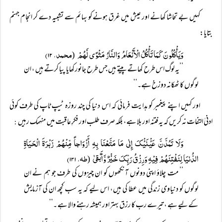
کہیں بے تحاشا کھانے اور عیش میں غرق ہونے کو بہائم سے تشبیہ دے کر انجام جہنم
بتایا:
وَیَأْکُلُونَ کَمَا تَأْکُلُ الْأَنْعَامُ وَالنَّارُ مَثْوًی لَّہُمْ
محمد، ۱۲)
(
’’یہ لوگ اس طرح کھاتے پیتے ہیں جس طرح جانور کھایا پیا کرتے ہیں ، ان
لوگوں کا ٹھکانہ دوزخ ہے۔‘‘
اور کہیں اپنے پیغمبر کو ہدایت فرمائی کہ اس دنیا کی چند روزہ ٹیپ ٹاپ کی طرف کوئی
ادنیٰ التفات نہ کریں کہ یہ فتنہ اور بلا ہے، بلکہ صرف طلب اور فکرِ عاقبت میں منہمک رہیں
:
وَلَا تَمُدَّنَّ عَیْْنَیْْکَ إِلٰی مَا مَتَّعْنَا بِہِ أَزْوَاجاً مِّنْہُمْ زَہْرَۃَ الْحَیَاۃِ
الدُّنیَا لِنَفْتِنَہُمْ فِیْہِ وَرِزْقُ رَبِّکَ خَیْْرٌ وَّأَبْقیٰ
طہ، ۱۳۱)
(
’’ مت چلاؤ اپنی دونوں آنکھوں کو ان چیزوں کی طرف جو ہم نے ان
لوگوں کو دنیاوی زندگی میں عطا کی ہیں، اس لیے کہ یہ سب کچھ ان کی آزمایش
کے لیے ہے ، تیرے رب کا رزق بہتر اور ہمیشہ رہنے والا ہے ۔‘‘