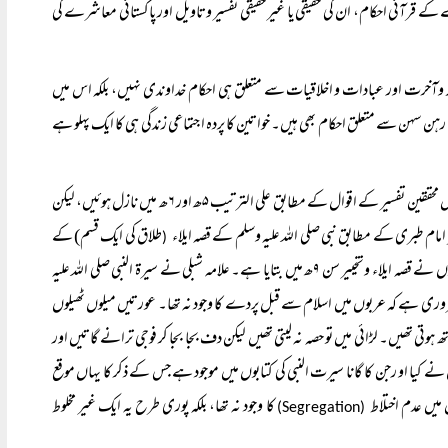
 کے قرآنی احکام، ان کی حقیقی یا غیر حقیقی تفسیر وتاویل اور پاکستانی معاشرے کی
د وآخرت اور عبادات و اخلاقیات سے متعلق ہی احکام خداوندی نہیں، بلکہ اس میں
 رہن سہن سے متعلق احکام بھی ہیں۔ خواتین کا پردہ اجتماعی زندگی ہی کا ایک پہلو ہے
پردے کے احکام قرآن کریم کی دو سورتوں، سورۂ احزاب اور سورۂ نور میں ہیں۔ یہ دونوں سورتیں محققین تفسیر کے اقوال کے مطابق علی الترتیب ۵ھ اور ۶ھ میں نازل ہوئیں، لیکن
طلاق کی ایک قسم) کے
(
بعد نازل ہوئیں ، اور یہی بات حافظ ابن حجر نے صحیح بخاری کی شرح فتح الباری میں کہی ہے اور انھوں نے قصہ ایلاء وتخییر سن ۹ھ میں بتایا ہے۔ علامہ شبلی نے سیرۃ النبی صلی اللہ علیہ
روری ہے کہ عربوں میں اسلام سے قبل پردے کا وجود نہ تھا۔ عورتیں میلوں ٹھیلوں
ی تھیں۔ لڑائی میں تو حصہ نہ لیتی تھیں لیکن دف بجا بجا کر فوجی ترانے گاتیں اور
ے کیا او رجن کا گانا سیرت النبی کی کتابوں میں موجود ہے جس کے ذکر کا یہاں موقع
میں عدم اختلاط
کا وجود نہ تھا، بلکہ پوری طرح یہ ایک غیر مخلوط
(Segregation)