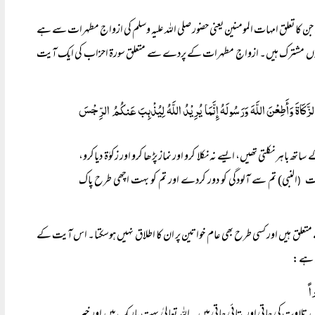
ن کا تعلق امہات المومنین یعنی حضور صلی اللہ علیہ وسلم کی ازواج مطہرات سے ہے
 دونوں مشترک ہیں۔ ازواجِ مطہرات کے پردے سے متعلق سورۃ احزاب کی ایک آیت
 الزَّکَاۃَ وَأَطِعْنَ اللَّہَ وَرَسُولَہُ إِنَّمَا یُرِیْدُ اللَّہُ لِیُذْہِبَ عَنکُمُ الرِّجْسَ
باہر نکلتی تھیں، ایسے نہ نکلا کرو اور نماز پڑھا کرو اور زکوٰۃ دیاکرو،
یت
النبی) تم سے آلودگی کو دور کردے اور تم کو بہت اچھی طرح پاک
(
، وہ خاص ازواجِ مطہرات سے متعلق ہیں اور کسی طرح بھی عام خواتین پر ان کا اطلاق نہیں ہوسکتا۔ اس آیت کے
اً