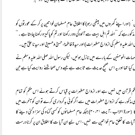
ں تلاوت کی جاتی اور بتائی جاتی ہیں۔ اللہ تعالیٰ بہت باریک بیں اور خبر
ن
‘
اور اپنے گھروں میں بیٹھی رہو) کا اطلاق عام مسلمان خواتین پر کر کے عورتوں کو
(
ہے کہ ’’اللہ تم اہل بیت سے آلودگی دور رکھنا اور تم کوپاکیزہ رکھنا چاہتا ہے۔‘‘
اللہ علیہ وسلم کی ازواج مطہرات) اور سیدۃ فاطمہؓ، حسنؓ وحسینؓ اور سیدنا علیؓ ہیں۔
امہات المومنین کے بارے میں نازل ہوئیں، لیکن رسول اللہ صلی اللہ علیہ وسلم نے
 کیا تھا اور یہ اس صحیح حدیث سے ثابت ہے جسے دس صحابہؓنے روایت کیا ہے جن
کا حکم قرآن میں نہیں ہے اور ازواج مطہرات پر قیاس کرتے ہوئے اس حکم کو تمام
ھی مذکور ہے کہ ازواج مطہرات میں سے اگر کوئی بدکرداری کرے تو ان کو آخرت میں
ا
سورۃ احزاب ،آیت ۳۰،۳۱) جبکہ عام مسلمانوں کو کسی گناہ کی سزا دگنی دینے کا
(
رہ آیات کا تعلق عام خواتین سے نہیں، اس لیے ان آیا ت کا اطلاق ان پر کرنا درست