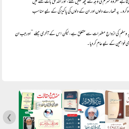
ف دیتاہے مگر وہ شرم کی وجہ سے کچھ نہیں کہتے، اور اللہ حق بات کہنے میں
نگا وکرو۔ یہ تمھارے دلوں اور ان کے دلوں کی پاکیزگی کے لیے مناسب
 علیہ وسلم کی ازواج مطہرات سے متعلق ہے، لیکن اس کے آخری جملے ’’اورجب ان
ی خواتین کے لیے عام کر دیا۔
❮