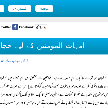
مجلہ
شمارے
امہات المومنین کے لیے ح
ڈاکٹر سید رضوان عل
مسلمان معاشرے کا ایک اہم مسئلہ پردہ ہے۔ خواتین سے متعلق اس اہم مسئلے میں مسلما
نقطہ نظر ہے اور دوسری طرف مسئلے کی اہمیت کو گھٹانے یا اس سے صرف نظر کرن
س موضوع پر نقطہ ہائے نظر کا اختلاف ہے، لیکن برصغیر کا ایک اسلامی ملک پاکستان اور دوسرا غی
ارے میں بڑے انتہا پسندانہ نقطہ ہائے نظر پائے جاتے ہیں۔ برصغیر کا دوسرا مسلمان ملک