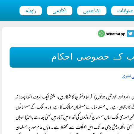
عنوانات
اشاعتیں
اکادمی
رابطہ
جاب کے خصوصی احکام
ی ندوی
ن
مرد اور عورتیں دونوں) افراط وتفریط کا شکار ہیں، یعنی ایک طرف انتہا پسندانہ
(
ے کا رجحان ہے۔ یہ مسئلہ سارے مسلمان ممالک کا ہے اور ہر ملک کے مسلمانوں
ر اسلامی ملک جہاں مسلمان کروڑوں کی تعداد میں آباد ہیں یعنی بھارت یا انڈیا، وہاں
 یعنی بنگلہ دیش بڑی حد تک اس اختلاف سے محفوظ ہے۔ وہاں عام طور پر مسلمان