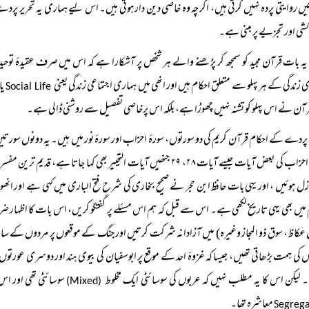
ں روایتی پردہ نہیں کرتی ہیں، اگرچہ وہ خاصی دین دار ہوتی ہیں۔ اس لیے ہماری یہ تحریر پردے
کشی اور تجزیے پر مبنی ہے۔
یہ بات قرآن مجید کو سمجھ کر پڑھنے والے ہر شخص پر آشکارا ہے کہ اس میں صرف عقیدۂ توحی
 زندگی کے ہر پہلو سے متعلق احکام ہیں اور انھی میں ہماری اجتماعی زندگی یعنی
یا
Social Life
رآن نے اس پہلو کو تشنہ نہیں چھوڑا ہے، بلکہ اس پرخاصی تفصیل سے روشنی ڈالی ہے۔
یات جیسے آیات ۲۸، ۲۹ جنھیں آیات التخییر بھی کہا جاتا ہے، قدیم ترین مفسر امام طبری کے مطابق نبی صلی اللہ علیہ وسلم کے قصہ ایلاء
میں بھی یہی تاریخ لکھی ہے۔ اس سے قبل کہ ہم اس مسئلے پر گفتگو کریں، اس بات کا اظہار ض
عکاظ، سوق ذو المجاز وغیرہ) میں آزادانہ شرکت کرتیں اور جنگ کے موقعوں پر مردوں کے ساتھ ہوت
 کی ہمت بڑھاتی تھیں، جیسا کہ غزوۂ احد کے موقع پر ابوسفیان کی بیوی ہند اور دوسری عورتوں ن
 لیکن اس کا یہ مطلب نہیں کہ عربوں کی سوسائٹی ایک مخلوط
سوسائٹی تھی اور اس 
(Mixed)
معاشرہ تھا۔
Segreg