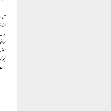
آیت ن
اللہ 
یہاں 
ہوا ت
حضور 
کچھ ک
آیت 