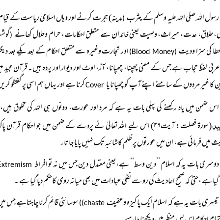
رسول اللہ صلی اللہ علیہ وسلم کے یثرب
مدینہ) ہجرت کرنے اور وہاں اسلامی ریاست کے قیام ا
(
، طلاق، عدت، میراث، وصیت یعنی خاندان سے متعلق احکامات، حرام وحلال کھانے
گوشت
(
طا کی سزا ودیت
اور تجارت وغیرہ سے متعلق احکام کے بعد یکے بعد 
(Blood Money)
ربی لفظ حجاب ہے جس کے معنی چھپنا، چھپانا، آڑ، اوٹ اور دیوار اور پردہ ہیں۔ قرآن مجید میں
ن کا غیر مردوں کے سامنے اپنے آپ کو چھپانا یا
کرنا ہے اور یہاں ہم اسی پر گفتگو ک
Cover
اس ضمن میں یاد رکھنے کی پہلی بات یہ ہے کہ مرد اور عورت، دونوں ہی اللہ کی مخلوق ہی
ید
(سورۃ فصلت: آیت۴۶) اس لیے اللہ تعالیٰ نے پردے کے ضمن میں جو احکام 
ث میں فرمائی ہے، ان میں عورتوں پر ظلم کاشائبہ تک نہیں پایا جاتا۔
دوسری بات یہ کہ اسلام ’’دین وسط‘‘ ہے،یعنی معتدل دین جس میں نہ تو افراط
Extremism))
 گیا ہے ،حتیٰ کہ صحیح احادیث کی رو سے نفلی عبادات میں بھی میانہ روی کاحکم دیا گیا ہے ۔
تیسری بات یہ ہے کہ اسلام ایک پاکیزہ وعفیف
سوسائٹی قائم کرنا چاہتاہے جس میں
chaste))