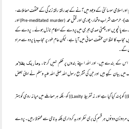
ور اسلامی سوسائٹی کے وجود میں آنے کے بعد رفتہ رفتہ زندگی کے مختلف معاملات،
)، حرمت شراب وقمار، چوری اور قتل عمد
اور
(Pre-meditated murder)
دیگرے پانچویں اور چھٹی صدی ہجری میں پردے کے احکام نازل ہوئے۔ پردے کے
 حجاب کا لفظ ان مختلف معانی میں آیا ہے، لیکن عام طور پر حجاب یا پردہ سے مراد
ریں گے۔
وما ربک بظلام
ں، اس کے بندے ہیں، اور اللہ اپنے بندوں پر ظلم نہیں کرتا۔
قرآن پاک میں بیان کیے ہیں اور جن کی تشریح رسول اللہ صلی اللہ علیہ وسلم نے اپنی بعض
کو پسند کیا گیا ہے اور نہ تفریط
کو، بلکہ ہر معاملے میں میانہ روی کوبہتر
Laxity))
 مردوزن دونوں ہر قسم کی بری نظر اور بد کرداری بلکہ بدنامی سے محفوظ رہیں۔ پردے