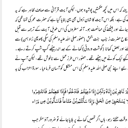
ین پر کیا گیا ہے۔ ہر چند کہ اس میں کچھ حکمتیں پوشیدہ ہوں، لیکن آیت قرآنی سے صاف ظاہر ہے کہ یہ
 ہے، بلکہ اس آیت کا شان نزول بھی یہی بتایا گیا ہے کہ حضرت عمرکی تمنا تھی کہ
ندر جانے اور بیٹھنے کی ممانعت ہو۔ آٹھ سطروں کی اس طویل آیت کے ترجمہ سے قبل
م کانکاح حضرت زینب بنت جحش
حضور صلی اللہ علیہ وسلم کی سگی پھوپھی زاد بہن) سے
(
 اور بعض کھانا
گوشت وروٹی) کھانے کے بعد اندر بیٹھے گپ شپ کرتے رہے۔
(
 پشت کیے ایک کونے میں بیٹھے تھے۔ حضور اس طرز عمل سے ناخوش تھے، لیکن آپ نے
یے اپنے نبی صلی اللہ علیہ وسلم کی اس مشکل کو آسان فرما دیا۔ سورۃ احزاب کی یہ
یْْرَ نَاظِرِیْنَ إِنَاہُ وَلَکِنْ إِذَا دُعِیْتُمْ فَادْخُلُوا فَإِذَا طَعِمْتُمْ فَانتَشِرُوا
ا یَسْتَحْیِیْ مِنَ الْحَقِّ وَإِذَا سَأَلْتُمُوہُنَّ مَتَاعاً فَاسْأَلُوہُنَّ مِن وَرَاء
وقت تکتے رہو، ہاں اگر تمھیں کھانے پر بلایا جائے تو ضرور آؤ مگر جب