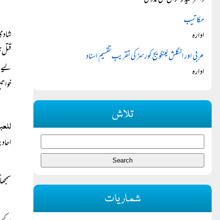
ڈاکٹر سید رضوان علی ندوی
مکاتیب
شادی
ادارہ
قتل خ
عربی اور انگلش لینگویج کورسز کی تقریبِ تقسیم اسناد
لیے ع
ادارہ
خواتی
تلاش
للعب
احادی
سمجھا
شماریات