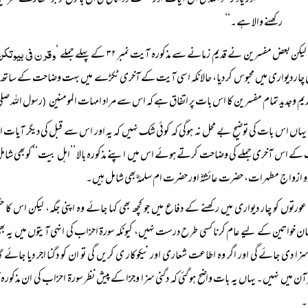
’’اور یاد رکھو اللہ کی ان آیات اور حکمت ودانائی کی ان باتوں کو جو تمھارے گھر می
رکھنے والا ہے۔‘‘
وقرن فی بیوتک
لیکن بعض مفسرین نے قدیم زمانے سے مذکورہ آیت نمبر ۳۲ کے پہلے جملے ’
ی چار دیواری میں محبوس کر دیا، حالانکہ اسی آیت کے آخری ٹکڑے میں بہت وضاحت کے ساتھ مذکور
دیم وجدید تمام مفسرین کا اس بات پر اتفاق ہے کہ اس سے مراد امہات المومنین
رسول اللہ صلی 
(
یہاں اس بات کی توضیح بے محل نہ ہوگی کہ کوئی شک نہیں کہ یہ اور اس سے قبل کی دیگر آیات 
ے اس آخری جملے کی وضاحت کرتے ہوئے اس میں اپنے مذکورہ بالا ’’اہل بیت‘‘ کوبھی شامل
و ازواج مطہرات، حضرت عائشہؓ اور حضرت ام سلمہؓ بھی شامل ہیں۔
عورتوں کو چار دیواری میں رکھنے کے دفاع میں جو کچھ بھی کہا جائے وہ اپنی جگہ، لیکن اس 
ن خواتین کے لیے عام کرنا کسی طرح درست نہیں، کیونکہ سورۃ احزاب کی انہی آیتوں میں یہ ب
سزا دی جائے گی اور اگر وہ اطاعت شعاری اور نیکوکار ی کریں گی تو ان کو دگنا اجر دیا جائے گ
آن میں نہیں۔ یہاں یہ بات واضح ہو گئی کہ دگنی سزا وجزا کے پیش نظر سورۃ احزاب کی ان مذکو
۔