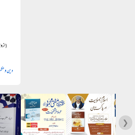
ازوا
(
دین و حک
❯