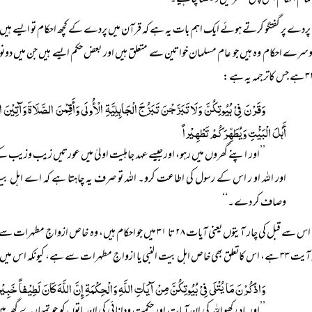
ام احکام اس پس منظر میں دیکھنا چاہیے۔
پردے پر گفتگو کرتے ہوئے ایک اہم بات یہ ہے کہ قرآن میں پردے کے کچھ احکام تو ایسے ہیں ج
وسرے احکام وہ ہیں جو عام مسلمان خواتین سے متعلق ہیں اور بعض حکم ایسے ہیں جن میں
وَقَرْنَ فِیْ بُیُوتِکُنَّ وَلَا تَبَرَّجْنَ تَبَرُّجَ الْجَاہِلِیَّۃِ الْأُولَی وَأَقِمْنَ الصَّلَاۃَ وَآتِیْنَ
أَہْلَ الْبَیْْتِ وَیُطَہِّرَکُمْ تَطْہِیْراً
’’اور اپنے گھروں میں رہو، اور جیسے عہد جاہلیت اولیٰ میں عورتیں زیب وزیب کے ساتھ 
اور اللہ او ر اس کے رسول کی اطاعت کرو۔ اللہ تو صرف یہ چاہتا ہے کہ اے اہل ب
وصاف کر دے۔‘‘
اس سے قبل کی چار آیتوں یعنی آیات ۲۸ تا ۳۱ میں جو احکام ہیں
 بیت النبی یا ازواجِ مطہرا ت سے ہے، کیونکہ اس میں ہے:
وَاذْکُرْنَ مَا یُتْلَی فِیْ بُیُوتِکُنَّ مِنْ آیَاتِ اللَّہِ وَالْحِکْمَۃِ إِنَّ اللَّہَ کَانَ لَطِیْفاً خَبِیْر