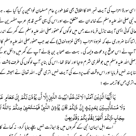
اسی سورۃ احزاب کی آیت نمبر ۵۹ کااطلاق بھی غلط طور پر عام مسلمان خوات
بی صلی اللہ علیہ وسلم کے خاندان سے متعلق ہے اور اس کی یہی تفسیر قدیم عرب مفسرین نے کی
تعالیٰ کوئی ایسی آیت نازل فرما دے جس میں لوگوں کو حضور صلی اللہ علیہ وسلم کے گھر کے ا
اتنا کہنا ضروری ہے کہ غزوۂ احزاب
یعنی غزوہ خندق) کے بعد جب حضور صلی اللہ علیہ وسل
(
و آپ نے اس موقع پر دعوت ولیمہ کی۔ بہت سے صحابہ بن بلائے آپ کے گھر میں داخل ہوگئے
صلی اللہ علیہ وسلم میں جو فطری شرم وحیا اور لحاظ تھا، اس کی بنا پر آپ لوگوں کی طرف
ہنا پسند نہیں فرمایا اور اس وقت تک پردے کی آیت نہیں اتری تھی۔ اللہ تعالیٰ نے ہمیشہ کے ل
اتری جس کا ترجمہ ہے:
یَا أَیُّہَا الَّذِیْنَ آمَنُوا لَا تَدْخُلُوا بُیُوتَ النَّبِیِّ إِلَّا أَن یُؤْذَنَ لَکُمْ إِلَی طَعَامٍ غَ
وَلَا مُسْتَأْنِسِیْنَ لِحَدِیْثٍ إِنَّ ذَلِکُمْ کَانَ یُؤْذِیْ النَّبِیَّ فَیَسْتَحْیِیْ مِنکُمْ وَاللَّہُ لَ
حِجَابٍ ذَلِکُمْ أَطْہَرُ لِقُلُوبِکُمْ وَقُلُوبِہِنَّ
’’اے اہل ایمان! نبی کے گھروں میں بلا اجازت نہیں چلے جایا کرو، نہ کھانے کا 