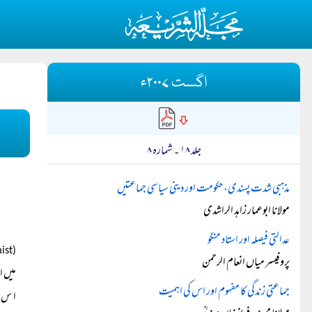
اگست ۲۰۰۷ء
جلد ۱۸ ۔ شمارہ ۸
مذہبی شدت پسندی، حکومت اور دینی سیاسی جماعتیں
مولانا ابوعمار زاہد الراشدی
عدالتی فیصلہ اور استاد منگو
(Extremist)
پروفیسر میاں انعام الرحمن
میں ا
جماعتی زندگی کا مفہوم اور اس کی اہمیت
ا س ب