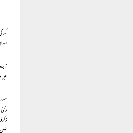
گھر ک
اور ق
آیت ک
میں د
مسلما
دگنی 
ذکرقر
نہیں