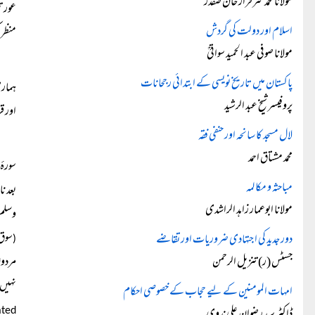
مولانا محمد سرفراز خان صفدرؒ
عورتی
اسلام اور دولت کی گردش
منظر 
مولانا صوفی عبد الحمید سواتیؒ
پاکستان میں تاریخ نویسی کے ابتدائی رجحانات
ہماری
پروفیسر شیخ عبد الرشید
اور ق
لال مسجد کا سانحہ اور حنفی فقہ
محمد مشتاق احمد
سورۂ احزاب کی بعض آ
مباحثہ و مکالمہ
مولانا ابوعمار زاہد الراشدی
وسلم 
سوق 
دور جدید کی اجتہادی ضروریات اور تقاضے
(
جسٹس (ر) تنزیل الرحمن
مردوں
نہیں۔
امہات المومنین کے لیے حجاب کے خصوصی احکام
ated