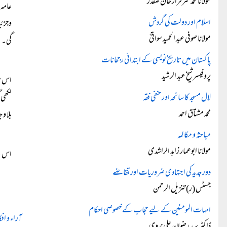
مولانا محمد سرفراز خان صفدرؒ
عامہ 
اسلام اور دولت کی گردش
وجزئی
مولانا صوفی عبد الحمید سواتیؒ
گی۔
پاکستان میں تاریخ نویسی کے ابتدائی رجحانات
پروفیسر شیخ عبد الرشید
اس می
لال مسجد کا سانحہ اور حنفی فقہ
لکھی 
محمد مشتاق احمد
بلا و
مباحثہ و مکالمہ
مولانا ابوعمار زاہد الراشدی
اس لی
دور جدید کی اجتہادی ضروریات اور تقاضے
جسٹس (ر) تنزیل الرحمن
امہات المومنین کے لیے حجاب کے خصوصی احکام
آراء و افک