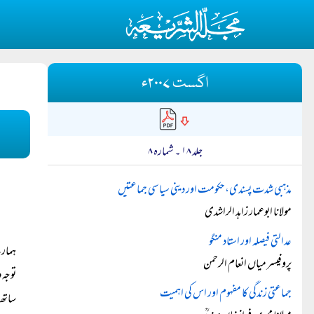
اگست ۲۰۰۷ء
جلد ۱۸ ۔ شمارہ ۸
مذہبی شدت پسندی، حکومت اور دینی سیاسی جماعتیں
مولانا ابوعمار زاہد الراشدی
عدالتی فیصلہ اور استاد منگو
ہمارے
پروفیسر میاں انعام الرحمن
توجہ 
جماعتی زندگی کا مفہوم اور اس کی اہمیت
ساتھ 