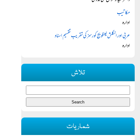
ڈاکٹر سید رضوان علی ندوی
مکاتیب
ادارہ
عربی اور انگلش لینگویج کورسز کی تقریبِ تقسیم اسناد
ادارہ
تلاش
شماریات