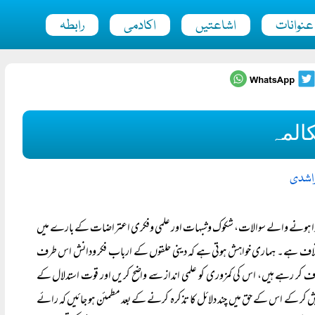
عنوانات
اشاعتیں
اکادمی
رابطہ
المہ
لراشدی
 پیدا ہونے والے سوالات، شکوک وشبہات اور علمی وفکری اعتراضات کے بارے میں
و اختلاف ہے۔ ہماری خواہش ہوتی ہے کہ دینی حلقوں کے ارباب فکر ودانش اس طرف
ف کر رہے ہیں، اس کی کمزوری کو علمی انداز سے واضح کریں اور قوت استدلال کے
 پیش کر کے اس کے حق میں چند دلائل کا تذکرہ کرنے کے بعد مطمئن ہو جائیں کہ رائے