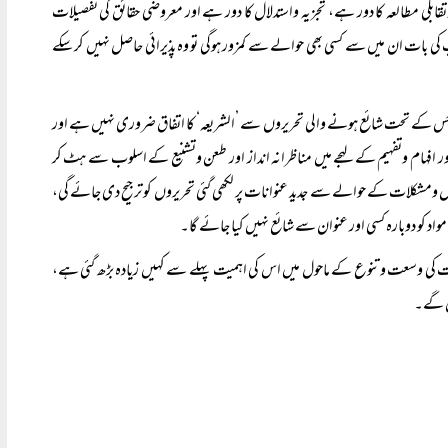
ابلی مطالعہ کا دور ہے، تجزیہ واستدلال کا دور ہے اور معروضی حقائق کی تفصیلات
کی بات ان میں سے کسی بھی حوالے سے کمزور ہوگی تو وہ پذیرائی حاصل نہیں کر سکے
 ہے جس کے تحت شائع ہونے والی تحریروں سے ’الشریعہ‘ کا اتفاق ضروری نہیں ہے اور
اور افہام وتفہیم کے لہجے میں مناظرانہ انداز اور طعن وتشنیع کے اسلوب سے ہٹ کر
 ومشکلات کے حوالے سے جدید عنوانات پر لکھی گئی تحریروں کو ترجیح دی جائے گی،
مواد کو دوبارہ کسی اور عنوان سے شائع نہیں کیا جائے گا۔
ات کی وسعت وتنوع کے ماحول میں اس کی اہمیت پہلے سے کہیں زیادہ بڑھ گئی ہے،
یں گے۔