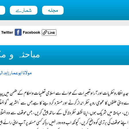
مجلہ
شمارے
مباحثہ و مک
مولانا ابوعمار زاہد ا
جدید افکار ونظریات اور آرا وتعبیرات کے حوالے سے اسلامی تعلیمات واحکام کے ضمن میں
 دینی حلقوں کا عمومی رویہ نظر انداز کرنے اور مسترد کر دینے کا ہے جس سے ’الشریعہ‘ ک
دیں، مباحثہ میں شریک ہوں،اپنا نقطہ نظر دلائل کے ساتھ پیش کریں، جس موقف سے وہ اختلا
اپنے موقف کی برتری کو واضح کریں، کیونکہ اب وہ دور نہیں رہا کہ کسی مسئلہ پر آپ اپنی رائے