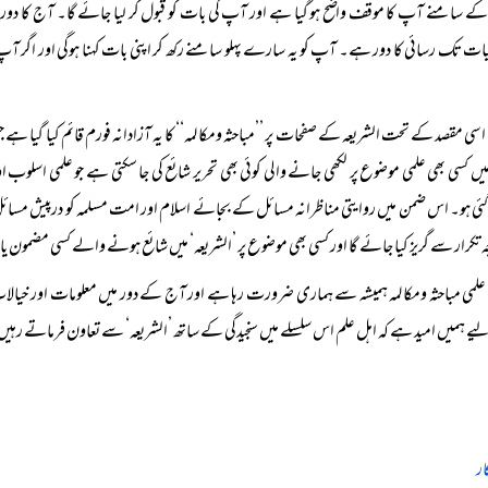
کے سامنے آپ کا موقف واضح ہو گیا ہے اور آپ کی بات کو قبول کر لیا جائے گا۔ آج کا دور تق
ات تک رسائی کا دور ہے۔ آپ کو یہ سارے پہلو سامنے رکھ کر اپنی بات کہنا ہوگی اور اگر آپ 
اسی مقصد کے تحت الشریعہ کے صفحات پر ’’مباحثہ ومکالمہ‘‘ کا یہ آزادانہ فورم قائم کیا گیا
ں کسی بھی علمی موضوع پر لکھی جانے والی کوئی بھی تحریر شائع کی جا سکتی ہے جو علمی اسلوب 
گئی ہو۔ اس ضمن میں روایتی مناظرانہ مسائل کے بجائے اسلام اور امت مسلمہ کو درپیش مسائل
جہ تکرار سے گریز کیا جائے گا اور کسی بھی موضوع پر ’الشریعہ‘ میں شائع ہونے والے کسی مضمون یا 
علمی مباحثہ ومکالمہ ہمیشہ سے ہماری ضرورت رہا ہے اور آج کے دور میں معلومات اور خیال
ے ہمیں امید ہے کہ اہل علم اس سلسلے میں سنجیدگی کے ساتھ ’الشریعہ‘ سے تعاون فرماتے رہ
ار