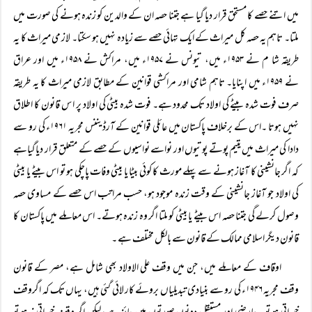
میں اتنے حصے کا مستحق قرار دیا گیا ہے جتنا حصہ ان کے والدین کو زندہ ہونے کی صورت میں
ملتا۔ تاہم یہ حصہ کل میراث کے ایک تہائی حصے سے زیادہ نہیں ہو سکتا۔ لاز می میراث کا یہ
طریقہ شا م نے ۱۹۵۳ء میں، تیونس نے ۱۹۵۷ء میں، مراکش نے ۱۹۵۸ء میں اور عراق
نے ۱۹۵۹ء میں اپنایا۔ تاہم شامی اور مراکشی قوانین کے مطابق لازمی میراث کا یہ طریقہ
صرف فوت شدہ بیٹے کی اولاد تک محدود ہے۔ فوت شدہ بیٹی کی اولاد پر ا س قانون کا اطلاق
نہیں ہوتا ۔اس کے برخلاف پاکستان میں عائلی قوانین کے آرڈیننس مجریہ ۱۹۶۱ء کی رو سے
دادا کی میراث میں یتیم پوتے پوتیوں اور نواسے نواسیوں کے حصے کے متعلق قرار دیاگیاہے
کہ اگر جانشینی کا آغاز ہونے سے پہلے مورث کا کوئی بیٹا یا بیٹی وفات پاچکی ہو تو اس بیٹے یا بیٹی
کی اولاد جو آغاز جانشینی کے وقت زندہ موجود ہو، حسب مراتب اس حصے کے مساوی حصہ
وصول کرلے گی جتنا حصہ اس بیٹے یا بیٹی کو ملتا اگر وہ زندہ ہوتے۔ اس معاملے میں پاکستان کا
قانون دیگر اسلامی ممالک کے قانون سے بالکل مختلف ہے ۔
اوقاف کے معاملے میں، جن میں وقف علی الاولاد بھی شامل ہے، مصر کے قانون
وقف مجریہ ۱۹۴۶ء کی رو سے بنیادی تبدیلیاں بروئے کار لائی گئی ہیں، یہاں تک کہ اگروقف