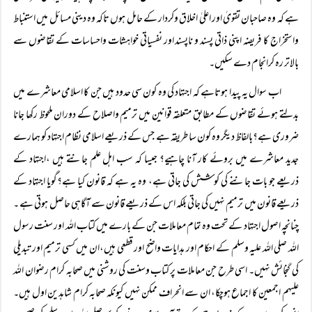
ہے کہ وہ صاحبان تقویٰ اور اعلیٰ اخلاق وکردار کے حامل ہوں تاکہ وہ دینی مسائل میں استنباط
واستخراج کا فریضہ اپنی ذاتی پسند و ناپسند اور نفسیاتی خواہشات واحساسات کے تقاضوں سے
بالاتر رہ کرانجام دے سکیں۔
اب سوال یہ پیدا ہوتاہے کہ اجتہاد کی وہ کون سی حدود ہیں جن کا اسلامی معاشرے میں
بدلتے ہوئے تقاضوں کے مطابق متعلقہ قوانین میں ترمیم واصلاح کے دوران ملحوظ رکھا جانا
ضروری ہے؟بالفاظ دیگر وہ کون سا طریقہ ہے جس کے ذریعے اسلامی نظام اجتہاد کو ہمارے
جدید معاشرے میں بروئے کار آنا چاہیے؟ جیسا کہ سب اہل علم جانتے ہیں ،اجتہاد کے
ذریعے جو بات جاننے کی کوشش کی جاتی ہے، وہ یہ ہے کہ قانون کیا ہے؟گویا اجتہاد کے
ذریعے قانون میں ترمیم نہیں کی جاتی بلکہ اس کے ذریعے قانون سے آگاہی حاصل ہوتی ہے ۔
چنانچہ اصول اجتہاد کے تحت وہ تمام معاملات جن کے بارے میں کتاب اللہ اور سنت رسول
اللہ صلی اللہ علیہ وسلم کے احکام اور ہدایات واضح اور قطعی ہیں،ان میں کسی ترمیم اور تبدیلی
کی گنجائش نہیں۔ اسی طرح جن معاملات پر کتاب وسنت کی روشنی میں صحابہ کرام رضوان اللہ
علیہم اجمعین کا اجماع ہوچکا، ان سے انحراف ممکن نہیں کیونکہ صحابہ کرام شاہدین اول ہیں۔