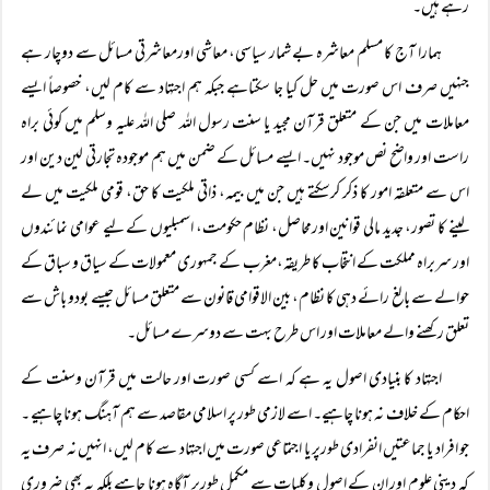
رہے ہیں۔
ہمارا آج کا مسلم معاشرہ بے شمار سیاسی، معاشی اورمعاشرتی مسائل سے دوچار ہے
جنہیں صرف اس صورت میں حل کیا جا سکتاہے جبکہ ہم اجتہاد سے کام لیں، خصوصاً ایسے
معاملات میں جن کے متعلق قرآن مجید یا سنت رسول اللہ صلی اللہ علیہ وسلم میں کوئی براہ
راست اور واضح نص موجود نہیں۔ ایسے مسائل کے ضمن میں ہم موجودہ تجارتی لین دین اور
اس سے متعلقہ امور کا ذکر کرسکتے ہیں جن میں بیمہ، ذاتی ملکیت کا حق، قومی ملکیت میں لے
لینے کا تصور، جدید مالی قوانین اورمحاصل، نظام حکومت، اسمبلیوں کے لیے عوامی نمائندوں
اور سربراہ مملکت کے انتخاب کا طریقہ،مغرب کے جمہوری معمولات کے سیاق و سباق کے
حوالے سے بالغ رائے دہی کا نظام، بین الاقوامی قانون سے متعلق مسائل جیسے بودو باش سے
تعلق رکھنے والے معاملات اور اس طرح بہت سے دوسرے مسائل۔
اجتہاد کا بنیادی اصول یہ ہے کہ اسے کسی صورت اور حالت میں قرآن وسنت کے
احکام کے خلاف نہ ہونا چاہیے۔ اسے لازمی طور پر اسلامی مقاصد سے ہم آہنگ ہونا چاہیے ۔
جو افراد یا جماعتیں انفرادی طورپر یا اجتماعی صورت میں اجتہاد سے کام لیں، انہیں نہ صرف یہ
کہ دینی علوم اور ان کے اصول وکلیات سے مکمل طورپر آگاہ ہونا چاہیے بلکہ یہ بھی ضروری