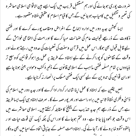
ضرورت پوری ہو جائے گی اورہم مستقبل قریب میں ایک ایسے بین الاقوامی اسلامی معاشرہ
کی تعمیر وتشکیل میں کامیاب ہو جائیں گے جس کا قیام اسلام کا حقیقی منشا ومقصود ہے۔
ایسا کمیشن جدید دور میں ادارہ اجماع کے اغراض ومقاصد پورے کرے گا اور فقہی
ذکاوت کے ذریعے قبولیت عام کی ضمانت مہیا کرے گا اور امت کی اجتماعی خواہش کے
لیے قابل قبول بھی ہوگا۔اس عمل میں قرآن وسنت کی تعلیمات کی حدود میں رہتے ہوئے اور
وقت کے تقاضوں کو پورا کرنے کے لیے اجتہاد کے طریقہ پر عمل پیرا ہوکر قوانین کو وسیع تر
بنیادوں پر تمام مسلّمہ فقہی مذاہب کے اسلامی قانون کے ذخیرۂ کتب ومواد پر مبنی ہونا چاہیے
اور ان قوانین کی تدوین کے لیے کسی ایک فقہی مسلک پر انحصار نہ کرنا چاہیے۔
ہمیں یقین ہے کہ اجتہاد کا عمل اپنا شاندار کردار ادا کرے گا اور جدید دور میں اسلام کی
ذہنی وفکری نشاۃ ثانیہ میں براہ راست اور بھر پور حصہ لے گا۔ صرف اجتہاد ہی ایک ایسا طریقہ
ہے جس کے ذریعے ہم جدید تہذیب کے چیلنج کا مقابلہ کرسکتے ہیں۔ اسلامی معاشرے میں
اس وقت جو جمود پایا جاتا ہے، وہ ختم ہوجائے گا اور اس کی جگہ ایک نئی قوت حیات او ر
بالقوہ نشوونما بروئے کا ر آجائے گی۔ اجتہاد امت مسلمہ کے جذباتی اتحاد کے احیا میں بھی مددگار