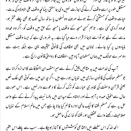
خیراتی ہو تو یہ عارضی اور مستقل دونوں صورتوں میں جائز ہے، لیکن اگر وقف خیراتی نہ ہو تو
مستقل طور پر اسے وقف کرنے کی اجازت نہیں دی جاسکتی،چنانچہ وقف علی الاولاد کی مدت،
حیات واقف کو مستثنیٰ کرتے ہوئے صرف دونسلوں یا ساٹھ سال تک جو بھی پہلے ختم ہو،
محدود کردی گئی ہے۔ تاہم کسی مسجد کے وقف یا مسجد کے حق میں وقف کو، اگر وہ محدود
مدت کے لیے ہو تو اسے ناجائز قرار دے دیا گیاہے۔یہ ضروری ہے کہ ایسا وقف مستقل
بنیادوں پر کیا جائے۔ لبنان میں بھی اوقاف کی قانونی حیثیت یہی ہے جبکہ بہت سے
دوسرے ممالک میں جہاں مسلمان آباد ہیں، اوقاف کا روایتی قانون رائج ہے۔
آپ کی خدمت میں یہ مثالیں پیش کرنے سے میرا مقصد ان اختلافات کا اندازہ کرانا ہے
جو مسلم ممالک کی قانون سازی میں نمایاں ہو رہے ہیں، اگر چہ ان میں سے کوئی بھی ملک نص
یعنی قرآن وسنت کی ظاہری عبارت کو ترک کرنے کا دعوے دارنہیں ہے۔ اس صورت
حال سے بخوبی عہدہ برآہو نے اور اجتہاد کے میدان میں یکسانیت پیدا کرنے کے لیے واحد
حل یہ ہے کہ مسلم فقہا کا ایک عالمی ادارہ قائم کیا جانا چاہیے جس میں عالم اسلام کے نمایاں
صلاحیت رکھنے والے محققین اور فقہا کو نمائندگی حاصل ہو۔
الحمد للہ کہ اس سلسلے میں اجتماعی کوششوں کا آغازہو چکاہے۔ سب سے پہلے اس حقیر