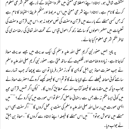
مشقت شامل ہو۔ اجتہاد اپنے اصطلاحی معنی میں فکر واستنباط کے ذریعے حکم شرعی معلوم
کرنے کا نام ہے۔ اجتہاد اپنے شرعی معنی میں اس مربوط اورمنظم طریقہ استنباط کا نام ہے
کہ جس کسی مسئلے کے بارے میں قرآن وسنت کی نص موجود نہ ہو، اس میں قرآن وسنت کی
تعلیمات میں مضمر اصولوں کو سامنے رکھ کر اصول قیاس کے تحت اللہ تعالیٰ کی رضا مندی کی
خاطر حکم شرعی معلوم کیا جائے۔
یہ چیز ہمیں حضورنبی کریم صلی اللہ علیہ وسلم کی ایک حدیث میں جسے حدیث معاذ
کہاجاتاہے، زیادہ وضاحت اور قطعیت کے ساتھ ملتی ہے۔حضور نبی کریم صلی اللہ علیہ وسلم
نے جب حضرت معاذ بن جبل کویمن کا گورنر مقررفرمایا تو ان سے پوچھا کہ جب تمہارے
سامنے کوئی معاملہ فیصلے کے لیے لایا جائے گا تو تم اس کا فیصلہ کیسے کروگے؟حضرت معاذ نے
جواب دیا کہ میں مقدمات کا فیصلہ کتاب اللہ کے مطابق کروں گا۔ ’’لیکن اگر تمہیں قرآن مجید
میں کوئی ایسا حکم نہ ملے جس سے رہنمائی حاصل کرسکو تو اس صورت میں کیا کرو گے؟‘‘ ’’میں
ایسی صورت میں رسول اللہ صلی اللہ علیہ وسلم کی سنت پر عمل کروں گا‘‘ ’’اگر سنت بھی اس
مسئلے میں خاموش ہوتو؟‘‘ ’’میں اس مسئلے کا فیصلہ اپنے اجتہاد سے کروں گا‘‘، معاذ بن جبلؓ
نے جواب دیا۔