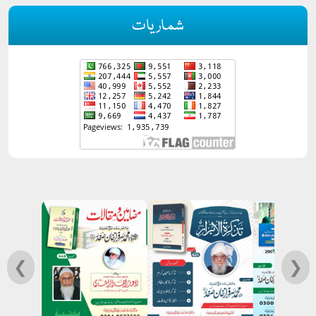
شماریات
❮
❯