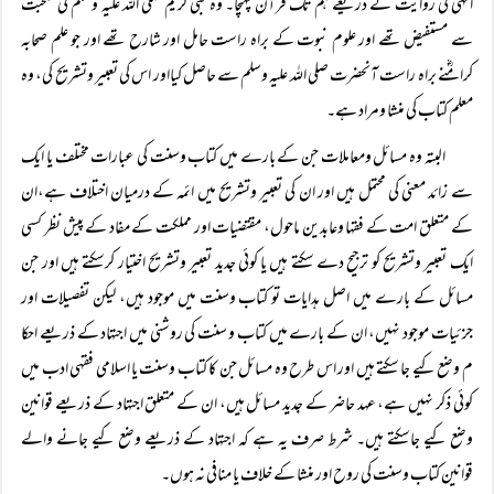
انہی کی روایت کے ذریعے ہم تک قرآن پہنچا۔ وہ نبی کریم صلی اللہ علیہ وسلم کی صحبت
سے مستفیض تھے اور علوم نبوت کے براہ راست حامل اور شارح تھے اور جو علم صحابہ
کرامؓنے براہ راست آنحضرت صلی اللہ علیہ وسلم سے حاصل کیااور اس کی تعبیر وتشریح کی، وہ
معلم کتاب کی منشا ومراد ہے۔
البتہ وہ مسائل ومعاملات جن کے بارے میں کتاب وسنت کی عبارات مختلف یا ایک
سے زائد معنی کی محتمل ہیں اور ان کی تعبیر وتشریح میں ائمہ کے درمیان اختلاف ہے،ان
کے متعلق امت کے فقہا وعابدین ماحول، مقتضیات اور مملکت کے مفاد کے پیش نظر کسی
ایک تعبیر وتشریح کو ترجیح دے سکتے ہیں یا کوئی جدید تعبیر وتشریح اختیار کرسکتے ہیں اور جن
مسائل کے بارے میں اصل ہدایات تو کتاب وسنت میں موجود ہیں، لیکن تفصیلات اور
جزئیات موجود نہیں، ان کے بارے میں کتاب و سنت کی روشنی میں اجتہاد کے ذریعے احکا
م وضع کیے جا سکتے ہیں اور اس طرح وہ مسائل جن کا کتاب وسنت یا اسلامی فقہی ادب میں
کوئی ذکر نہیں ہے، عہد حاضر کے جدید مسائل ہیں، ان کے متعلق اجتہاد کے ذریعے قوانین
وضع کیے جاسکتے ہیں۔ شرط صرف یہ ہے کہ اجتہاد کے ذریعے وضع کیے جانے والے
قوانین کتاب وسنت کی روح اور منشا کے خلاف یا منافی نہ ہوں۔