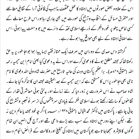
اس کے علاوہ بعض صورتوں میں اجتہاد کا عمل مختلف مذاہب کی قانونی آرا کے تقابلی مطالعے
اور متفرق مسائل کے انتخاب وترجیح کی صورت میں بھی جاری رہا اور اس طرح معاملے کے
کسی خاص پہلو پر غور وفکر کے ذریعے اسلامی فقہ کے دائرے میں جو وسعت پیدا ہوئی، اس
سے اضافی اجتہاد کے لیے بھی مواقع پیدا ہوتے رہے۔
گزشتہ دس صدی کے دوران میں صرف ایک ممتاز فقیہ ایسا پیدا ہوا جو بجا طور پر یہ حق
رکھتاتھا کہ مجتہد مطلق ہونے کا دعویٰ کرے اور اس نے یہ دعویٰ کیا یعنی امام ابن تیمیہ رحمہ
اللہ
متوفی ۷۲۸ھ)۔ براعظم پاکستان وہند کی حالیہ تاریخ میں حضرت شاہ ولی اللہ دہلوی کا نام
(
نامی بھی بجا طور پر اس کا مستحق ہے کہ ابن تیمیہ کے بعد بحیثیت مجتہد ان کا تذکرہ کیا جائے۔
شاہ صاحب نے اس ضرورت پر زور دیا کہ نئے زمانے اور بدلتی ہوئی معاشرتی اقدار کے
تقاضوں کو سامنے رکھتے ہوئے اسلامی فکر کے بنیادی سرچشموں کی از سر نو تعبیر وتشریح کی
جانی چاہیے۔ پاکستان میں ڈاکٹر محمد اقبال
متوفی ۱۹۳۸ء ؁) اگر چہ خود مجتہد یا عالم دین نہ
(
تھے، لیکن اپنے دور میں اجتہاد کے سب سے بڑے داعی تھے اور آج کل انہیں ان تمام
لوگوں کا پیشرو سمجھاجاتاہے جو پاکستان میں اجتہاد کی تبلیغ اور وکالت کے فرائض انجام دے