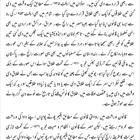
سے رجعی قرار دے دی گئی ہیں۔ سوڈان میں ایکٹ ۱۹۳۵ء کے مطابق ایک وقت میں دی
گئی تین طلاقوں کو ایک رجعی طلاق قرار دے دیا گیا ہے۔ شام میں بھی ایکٹ ۱۹۵۳ء کی رو
سے ایسا ہی قانون اپنا لیا گیاہے جیسامصر میں رائج ہے۔ عراق، مراکش اور اردن میں بھی
انہی خطوط پر قانون بنائے گئے ہیں، تاہم لبنان اور انڈونیشیا میں ایک مجلس میں دی گئی تین
طلاقیں کو غیر رجعی سمجھا جاتاہے اور مرد کے لیے یہ جائز نہیں کہ حلالہ کے بغیر اس عورت
سے دوبارہ نکاح کر لے۔ ہندوستان کے مسلمانوں میں بھی یہی صورت رائج ہے۔ پاکستان
میں عائلی قوانین کے آرڈی نینس مجریہ ۱۹۶۱ء کے تحت طلاق سوائے اس صورت کے جبکہ
اس سے رجوع کر لیا گیا ہو، یونین کمیٹی کے چیئرمین کو خاوند کی جانب سے جس نے طلاق دی
ہے، قطع نظر اس امر کے کہ ایک طلاق دی ہے یا دو یا تین یا زیادہ طلاقیں اور یہ کہ ایک
وقت میں دی ہیں یا مختلف اوقات میں،طلاق کا نوٹس ملنے کی تاریخ سے نوے دن گزر جانے
کے بعد موثر ہوتی ہے۔
قانون وراثت میں روایتی قانون کے مطابق یتیم پوتے پوتیاں اپنے دادا کی وراثت
سے محروم رہتے ہیں، لیکن مصر کے قانون انتظام و صیت مجریہ ۱۹۴۶ء کے تحت لازمی
میراث کا طریقہ رائج کیا گیا ہے جس کے مطابق یتیم پوتوں اور پوتیوں کو اپنے دادا کی میراث