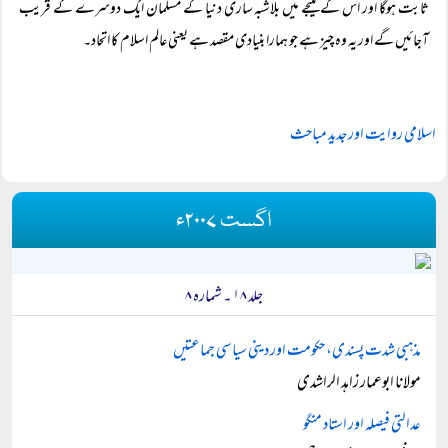
ثابت ہوگا اور اس کے نتیجے میں بلاشبہ ساری دنیا کے مسلمان ایک دوسرے کے قریب
آجائیں گے اور یہ وہ چیز ہے جو ہمارا بنیادی مقصد ہے یعنی عالم اسلام کا اتحاد۔
اسلامی روایت اور جدید مباحث
اگست ۲۰۰۷ء
جلد ۱۸ ۔ شمارہ ۸
مذہبی شدت پسندی، حکومت اور دینی سیاسی جماعتیں
مولانا ابوعمار زاہد الراشدی
عدالتی فیصلہ اور استاد منگو