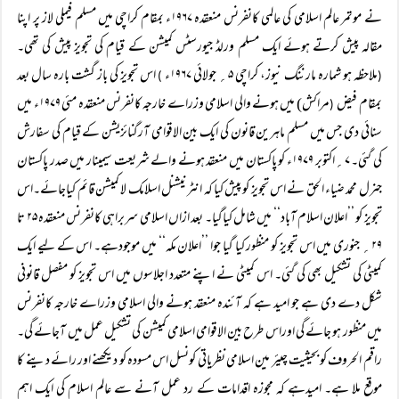
نے موتمر عالم اسلامی کی عالمی کانفرنس منعقدہ ۱۹۶۷ء بمقام کراچی میں مسلم فیملی لاز پر اپنا
مقالہ پیش کرتے ہوئے ایک مسلم ورلڈ جیورسٹس کمیشن کے قیام کی تجویز پیش کی تھی۔
ملاحظہ ہو شمارہ مارننگ نیوز، کراچی ۵؍ جولائی ۱۹۶۷ء
اس تجویز کی باز گشت بارہ سال بعد
)
(
بمقام فیض
مراکش) میں ہونے والی اسلامی وزراے خارجہ کانفرنس منعقدہ مئی ۱۹۷۹ء میں
(
سنائی دی جس میں مسلم ماہرین قانون کی ایک بین الاقوامی آرگنائزیشن کے قیام کی سفارش
کی گئی۔ ۷؍اکتوبر ۱۹۷۹ء کو پاکستان میں منعقد ہونے والے شریعت سیمینار میں صدر پاکستان
جنرل محمد ضیاء الحق نے اس تجویز کو پیش کیا کہ انٹر نیشنل اسلامک لا کمیشن قائم کیاجائے۔اس
تجویز کو ’’اعلان اسلام آباد‘‘ میں شامل کیاگیا۔ بعد ازاں اسلامی سربراہی کانفرنس منعقدہ ۲۵ تا
۲۹؍ جنوری میں اس تجویز کو منظور کیا گیا جوا ’’اعلان مکہ‘‘ میں موجودہے۔ اس کے لیے ایک
کمیٹی کی تشکیل بھی کی گئی۔ اس کمیٹی نے اپنے متعدد اجلاسوں میں اس تجویز کو مفصل قانونی
شکل دے دی ہے جو امید ہے کہ آئندہ منعقد ہونے والی اسلامی وزراے خارجہ کانفرنس
میں منظور ہو جائے گی اوراس طرح بین الاقوامی اسلامی کمیشن کی تشکیل عمل میں آجائے گی۔
راقم الحروف کو بحیثیت چیئر مین اسلامی نظریاتی کونسل اس مسودہ کو دیکھنے اور رائے دینے کا
موقع ملا ہے۔ امیدہے کہ مجوزہ اقدامات کے رد عمل آنے سے عالم اسلام کی ایک اہم