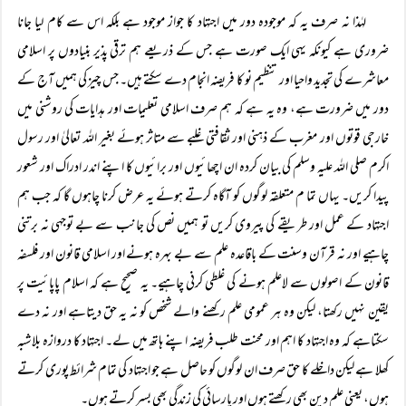
لہٰذا نہ صرف یہ کہ موجودہ دور میں اجتہاد کا جواز موجود ہے بلکہ اس سے کام لیا جانا
ضروری ہے کیونکہ یہی ایک صورت ہے جس کے ذریعے ہم ترقی پذیر بنیادوں پر اسلامی
معاشرے کی تجدید واحیا اور تنظیم نو کا فریضہ انجام دے سکتے ہیں۔ جس چیز کی ہمیں آج کے
دور میں ضرورت ہے، وہ یہ ہے کہ ہم صرف اسلامی تعلیمات اور ہدایات کی روشنی میں
خارجی قوتوں اور مغرب کے ذہنی اور ثقافتی غلبے سے متاثر ہوئے بغیر اللہ تعالیٰ اور رسول
اکرم صلی اللہ علیہ وسلم کی بیان کردہ ان اچھائیوں اور برائیوں کا اپنے اندر ادراک اور شعور
پیدا کریں۔ یہاں تما م متعلقہ لوگوں کو آگاہ کرتے ہوئے یہ عرض کرنا چاہوں گا کہ جب ہم
اجتہاد کے عمل اور طریقے کی پیروی کریں تو ہمیں نص کی جانب سے بے توجہی نہ برتنی
چاہیے اور نہ قرآن وسنت کے باقاعدہ علم سے بے بہرہ ہونے اور اسلامی قانون اور فلسفہ
قانون کے اصولوں سے لاعلم ہونے کی غلطی کرنی چاہیے۔ یہ صحیح ہے کہ اسلام پاپائیت پر
یقین نہیں رکھتا، لیکن وہ ہر عمومی علم رکھنے والے شخص کو نہ یہ حق دیتاہے اور نہ دے
سکتاہے کہ وہ اجتہاد کا اہم اور محنت طلب فریضہ اپنے ہاتھ میں لے۔ اجتہاد کا دروازہ بلاشبہ
کھلا ہے لیکن داخلے کا حق صرف ان لوگوں کو حاصل ہے جو اجتہاد کی تمام شرائط پوری کرتے
ہوں، یعنی علم دین بھی رکھتے ہوں اور پارسائی کی زندگی بھی بسر کرتے ہوں۔