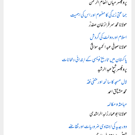
پروفیسر میاں انعام الرحمن
جماعتی زندگی کا مفہوم اور اس کی اہمیت
مولانا محمد سرفراز خان صفدرؒ
اسلام اور دولت کی گردش
مولانا صوفی عبد الحمید سواتیؒ
پاکستان میں تاریخ نویسی کے ابتدائی رجحانات
پروفیسر شیخ عبد الرشید
لال مسجد کا سانحہ اور حنفی فقہ
محمد مشتاق احمد
مباحثہ و مکالمہ
مولانا ابوعمار زاہد الراشدی
دور جدید کی اجتہادی ضروریات اور تقاضے