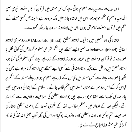
اس حدیث سے یہ بات معلوم ہوتی ہے کہ جس مسئلہ میں قرآن کریم یاسنت نبوی صلی
اللہ علیہ وسلم کا حکم موجود ہو، اس میں اجتہاد جائز نہیں بلکہ مردود ہے،البتہ جس کسی مسئلے کے
حکم میں قرآن وسنت خاموش ہوں، ان میں اجتہاد نہ صرف جائز بلکہ محمود ہے۔
اجتہاد کی دو قسمیں ہیں: ایک اجتہاد مطلق
اور دوسری اجتہاد
(Absolute Ijthad)
اضافی
۔ کسی ایسے مسئلے میں حکم شرعی معلوم کرنا جس کی کوئی نظیر یا
(Relative Ijtihad)
صورت نہ تو قرآن وسنت میں موجود ہو اور نہ اجتہاد کے ذریعے پہلے کبھی معلوم کی گئی ہو،
اجتہاد مطلق میں داخل ہے جبکہ اجتہاد اضافی سے کسی ایسے مسئلے میں اجتہاد کرنا مراد ہے جس کی
نظیر یا صورت پہلے سے کسی مسئلہ میں قیاس کے ذریعے معلوم ہو اور پہلے مسئلہ کے حکم پر
قیاس کرکے اس دوسرے مشابہ مسئلہ میں حکم لگا دیاجائے۔ اسلام کے ابتدائی دور میں تین
چار صدی تک ایسے فقہا موجود رہے ہیں جو اجتہاد مطلق کی صلاحیت وقابلیت سے آراستہ
تھے، لیکن بعد کے ادوار میں، منظم مکاتب فقہ کے فکری تسلط کے باعث مطلق اجتہاد کی
صلاحیت ختم ہوگئی اور اجتہاد مطلق کا دروازہ بند ہوگیا اور اس کی جگہ تقلید یعنی ائمہ فقہ کی قدیم
آرا کی غیر مشروط اتباع نے لے لی۔