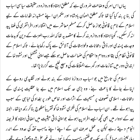
یہاں اس امر کی وضاحت ضروری ہے کہ مطلق اجتہادکا دروازہ درحقیقت سیاسی اسباب
کی بنا پر بند کیا گیا تھا تاکہ مطلق العنان بادشاہ اور حکمران اپنے مستبدانہ اقدامات کے لیے
اسلام کے نام پر قانونی جواز حاصل کرکے مسلم معاشرے میں انتشار اور افراتفری کی فضا پید
انہ کر سکیں۔ گویا اجتہاد کا دروازہ بند کرنے کا مقصد یہ تھا کہ اللہ رب العزت کے دین کو بدعات
وجدت پسندی اور ذاتی رجحانات وخواہشات کی آلائش سے پاک رکھاجائے، تاکہ اسلام کے
قانونی نظام کی بقا اور دوام واستحکام کی ضمانت حاصل ہو سکے جسے اپنی تشکیل اور نشوونما کے
ابتدائی دور میں تنازعات اور گہرے اختلافات کی وسیع خلیج سے گزرنا پڑا تھا۔
اسلام کی تاریخ میں جو اسباب دروازۂ اجتہاد کے بند ہونے اور تقلیدی رویے کے
اپنائے جانے کا باعث بنے، وہ بڑی حد تک اسلام میں بے جا عقلیت پسندی کے
رجحانات، اسلامی تصوف پر مسیحیت کے اثرات اور خاص طور پر بغداد کی تباہی کے سبب
پیداہوئے تھے۔ ان اسباب نے اسلام کی فکری نشوونما کو تقریباً مفلوج بنا کر رکھ دیاتھا۔ البتہ
بعد کے ادوار میں بھی کچھ ایسے افراد پیداہوئے جو اپنی ذاتی حیثیت میں اضافی اجتہاد کا فریضہ
انجام دیتے رہے لیکن یہ عمل صرف ان کے اپنے اپنے مذاہب فقہ کی حدود کے اندر
رہا،یعنی ان مسائل کی حد تک جو فقہی مذاہب کے بانیوں نے غیر حل شدہ چھوڑ دیے تھے۔