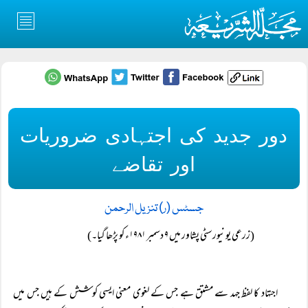
دور جدید کی اجتہادی ضروریات
اور تقاضے
جسٹس (ر) تنزیل الرحمن
(زرعی یونیورسٹی پشاور میں ۹ دسمبر ۱۹۸۱ء کو پڑھا گیا۔)
اجتہاد کا لفظ جہد سے مشتق ہے جس کے لغوی معنی ایسی کوشش کے ہیں جس میں