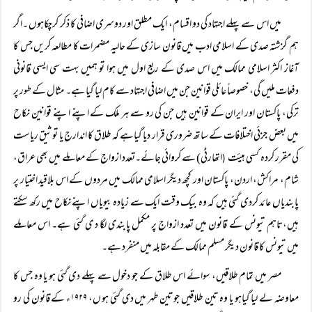
میں اس سے پہلے اجتہاد کی دو اقسام، ایک مطلق اور دوسری اضافی کا ذکر کرچکاہوں ۔اگر
ہم گزشتہ صدی کے اسلامی ادب میں قانون سازی کے حالیہ مضمرات کا مطالعہ کریں جس کا
آغاز اکثر اسلامی ممالک میں اس صدی کے ربع اول میں ہوا تو ہمیں بہت سی ایسی قانونی
دفعات ملیں گی، خصوصاً عائلی قوانین جن میں اضافی اجتہاد سے کام لیا گیا ہے۔ مثال کے طور پر
ترکی، پاکستان اور ایران کے قوانین ہیں جن کی رو سے ہر ملک کے اپنے اپنے قوانین نکاح
میں بعض جزئی اختلافات کے ساتھ ضروری قرار دیا گیاہے کہ طلاق کا اندارج یا توثیق ریاست
کی مقرر کردہ کسی ہیئت
اتھارٹی) سے کروائی جائے۔تعدد ازواج کے معاملے میں بھی عراق،
(
شام، مراکش، اردن، پاکستان اور کچھ دیگر اسلامی ممالک میں مردوں کے اس بلاقید اختیار پر
پابندیاں عائد کردی گئی ہیں کہ وہ بیک وقت ایک سے زیادہ بیویاں اپنے نکاح میں رکھ سکتے
ہیں،تاہم تیونس کے قانون میں تعدد ازواج پر مکمل پابندی لگا د ی گئی ہے۔ اس معاملے
میں تیونس کا قانون دیگر مسلم ممالک کے مقابلہ میں منفرد ہے۔
مصر میں تمام طلاقیں، سوائے اس طلاق کے جو دخول سے پہلے دی گئی ہو یا وہ جس کا
معاوضہ لے لیا گیاہو یا وہ تین طلاقیں جوتین طہر میں دی گئی ہو ں، ۱۹۲۹ء کے قانون کی رو