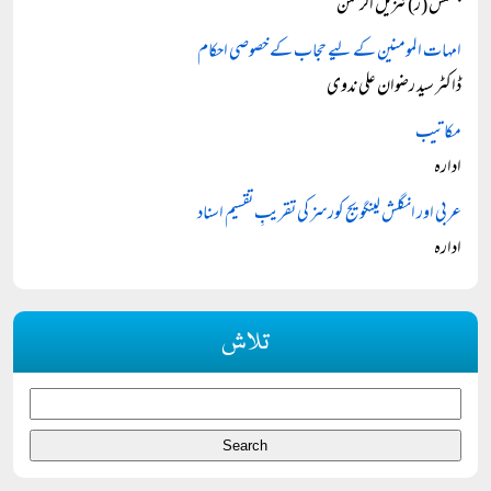
جسٹس (ر) تنزیل الرحمن
امہات المومنین کے لیے حجاب کے خصوصی احکام
ڈاکٹر سید رضوان علی ندوی
مکاتیب
ادارہ
عربی اور انگلش لینگویج کورسز کی تقریبِ تقسیم اسناد
ادارہ
تلاش