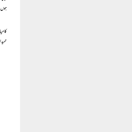
ہوں ،
کامیا
حمیدال