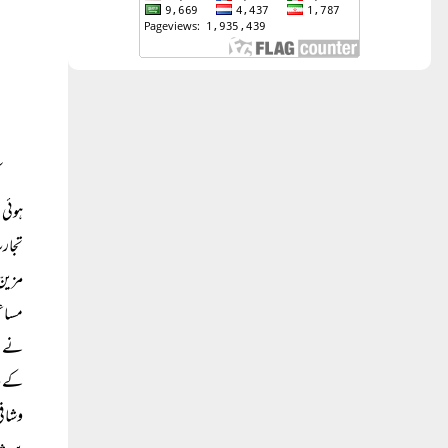
ہوئی اور ۱۵۰ھ ؁ میں بغداد میں وفات پائی ۔(۹) آپ کی پ
مساعی 
نے ال
کے وا
وشاف