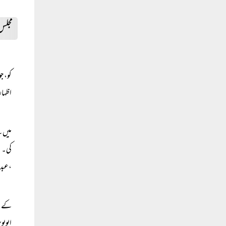
مجلس 
کو، ج
اظہار
میں س
کی۔ ا
،عبدا
کے پ
ابویو