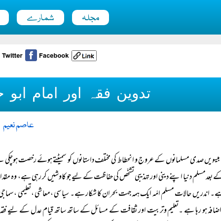
مجلہ
شمارے
تدوین فقہ اور امام ابو
عاصم نعیم
بیسویں صدی مسلمانوں کے عروج و انحطاط کی مختلف داستانوں کو سمیٹتے ہوئے رخصت ہوچکی ہے
ے بعدمسلم دنیا اپنے دینی اور تہذیبی تشخّص کی حفاظت کے لیے جو کاوشیں کر رہی ہے، وہ مقدار ا
ے۔ اندریں حالات مسلم امّہ ایک ہمہ جہت بحران کا شکار ہے۔ سیاسی ،معاشی ،تعلیمی ،سماجی
ضافہ ہو رہا ہے ۔تعلیم وتربیت اور ثقافت کے مسائل کے ساتھ ساتھ قیام عدل کے لیے فقہ وقانو