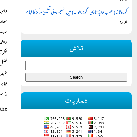
ادارہ
کوروٹانہ (عقب واپڈا ٹاؤن، گوجرانوالہ) میں عظیم دینی تعلیمی مرکز کا قیام
معامل
ادارہ
علاقے
راشدہ
تلاش
فضل و
حنیفہ،
ظاہری
مذاہب
شماریات
the