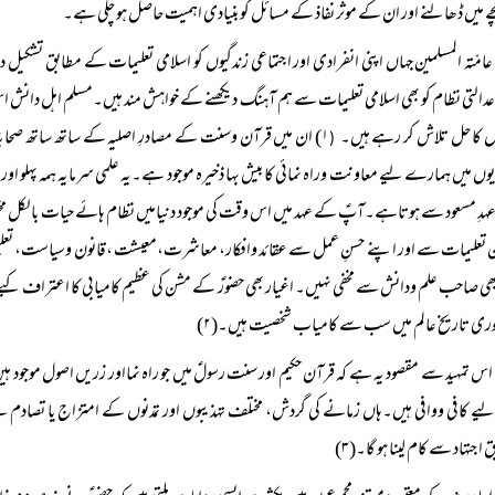
 میں ڈھالنے اور ان کے موثر نفاذ کے مسائل کو بنیادی اہمیت حاصل ہو چکی ہے۔
عامّتہ المسلمین جہاں اپنی انفرادی اور اجتماعی زندگیوں کو اسلامی تعلیمات کے مطابق تشکیل 
عدالتی نظام کو بھی اسلامی تعلیمات سے ہم آہنگ دیکھنے کے خواہش مند ہیں۔مسلم اہل دانش 
وں کا حل تلاش کر رہے ہیں۔
۱) ان میں قرآن وسنت کے مصادرِ اصلیہ کے ساتھ ساتھ صحابہؓ 
(
وں میں ہمارے لیے معاونت وراہ نمائی کا بیش بہا ذخیرہ موجود ہے۔یہ علمی سرمایہ ہمہ پہلو اور 
دِ مسعود سے ہوتاہے۔آپؑ کے عہد میں اس وقت کی موجود دنیامیں نظام ہائے حیات بالکل مخ
تعلیمات سے اور اپنے حسنِ عمل سے عقائد وافکار، معاشرت،معیشت ،قانون وسیاست، تعلیم وترب
ھی صاحب علم ودانش سے مخفی نہیں۔ اغیار بھی حضورؑ کے مشن کی عظیم کامیابی کا اعتراف کیے بغیر 
وری تاریخ عالم میں سب سے کامیاب شخصیت ہیں۔(۲)
اس تمہید سے مقصود یہ ہے کہ قرآن حکیم اور سنت رسولؑ میں جو راہ نمااور زریں اصول موجود 
ے کافی ووافی ہیں۔ہاں زمانے کی گردش، مختلف تہذیبوں اور تمدنوں کے امتزاج یا تصاد
اجتہاد سے کام لینا ہو گا۔(۳)