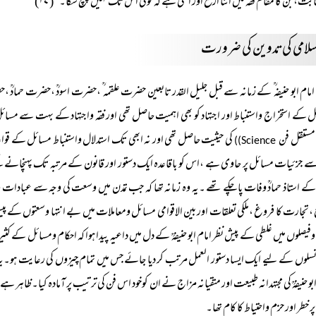
بت،جن کا مقام فقہ میں اتنا ارفع اور اعلیٰ ہے کہ کوئی اس تک نہیں پہنچ سکا۔‘‘( ۱۷)
اسلامی کی تدوین کی ضرورت
امام ابو حنیفہ ؒ کے زمانہ سے قبل جلیل القدر تابعین حضرت علقمہ ؒ ،حضرت اسودؒ ،حضرت حمادؒ 
 کے استخراج واستنباط اور اجتہاد کو بھی اہمیت حاصل تھی اور فقہ واجتہاد کے بہت سے مسائل او
مستقل فن
کی حیثیت حاصل تھی اور نہ ابھی تک استدلال واستنباط مسائل کے قواعد
Science))
ے جزئیات مسائل پر حاوی ہے ،اس کو باقاعدہ ایک دستور اور قانون کے مرتبہ تک پہنچانے ک
ؒ کے استاذ حمادؒ وفات پاچکے تھے ۔یہ وہ زمانہ تھا کہ جب تمدن میں وسعت کی وجہ سے عبادا
 ،تجارت کا فروغ ،ملکی تعلقات اور بین الاقوامی مسائل ومعاملات میں بے انتہا وسعتوں کے
وفیصلوں میں غلطی کے پیش نظر امام ابو حنیفہؒ کے دل میں داعیہ پیدا ہوا کہ احکام ومسائل کے
نسلوں کے لیے ایک ایسا دستور العمل مرتب کر دیا جائے جس میں تمام چیزوں کی رعایت ہو۔یہ کا
ابو حنیفہؒ کی مجتہدانہ طبیعت اور متقیانہ مزاج نے ان کوخود اس فن کی ترتیب پر آمادہ کیا۔ظاہر ہے 
ر خطر اور حزم واحتیاط کا کام تھا۔