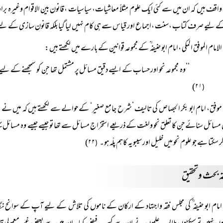
 واقف ہیں کہ ان میں سے کئی ایک علوم مثلاً معاشیات، سیاسیات ،قانون بین الاقوام وغیرہ ب
 لیے صرف کتاب ،سنت ،اجماع اور قیاس سے ہی کام نہیں لیا گیا بلکہ قانون سازی کے لیے دیگر
الامام الموفق المکی ،امام ابو حنیفہ ؒ کے مجموعہ قوانین کے بارے میں لکھتے ہیں:
’’وہ مجموعہ نحو اور حساب کے ایسے دقیق مسائل پر مشتمل تھا جن کو سمجھنے کے لی
۲۱)
(
موفق، امام ابو بکر الجصاص کی تالیف ’شرح جامع صغیر‘ کے حوالے سے لکھتے ہیں کہ میں نے مد
سائل سنائے جن کا تعلق نحو ولغت کے ذریعے استخراج مسائل سے تھا تو جیسے جیسے وہ مسائل 
 سکتا ہے جو علوم نحو میں خلیل اور سیبویہ کاہم پلّہ ہو۔
۲۲)
(
ہ بحث وتحقیق
امام ابو حنیفہ ؒ کی مجلس فقہ واجتہاد کے ارکان کے ناموں کی تلاش کے لیے آپ کے سوان