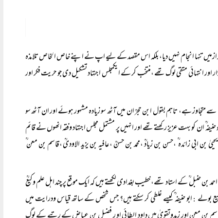
ی اندازمیں تنہا انجام نہیں دیا، بلکہ اس مقصد کے لیے اپ نے اپنے خاص الخاص تلامذہ
 انتہائی متقی لوگ تھے ،منتخب کر کے ایکمجلس اجتہاد تشکیل دی جو حریت فکر اور
اروں سے متجاوز ہے، تاہم بقول ابن حجرؒ ان میں آٹھ سو زیادہ مشہور ہوئے اور ان آٹھ سو
ہ ؒ ان کو بہت عزیز رکھتے تھے اور انہیں پر مشتمل مجلس اجتہاد وفقہ انھوں نے قائم
یحییٰ بن ابی زائدہ ؒ ،حسن بن زیادؒ ،محمد بن حسنؒ ،عافیہ بن یزید الاودیؒ ،قاسم بن معن ؒ
 احمد بن حنبل ؒ کے استاد تھے، خطیب بغدادی لکھتے ہیں کہ ایک موقع پر چند اہل علم وکیعؒ
کیع بولے
ابو حنیفہ ؒ کیسے غلطی کر سکتے ہیں؟ جس شخص کے ساتھ قیاس ودرایت میں
:
اسم بن معن اور زہدوتقویٰ میں داود الطائی او ر فضیل بن عیاض کے رتبے کے لوگ