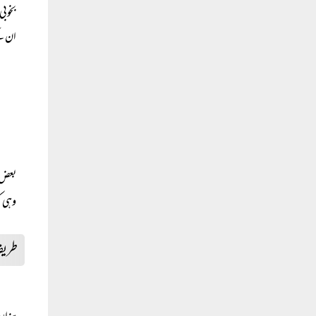
بخوبی
ان کے
بعض م
وہی کر
طریق