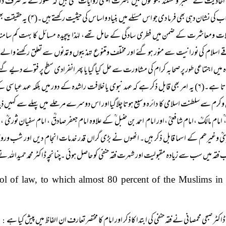
احادیث کے معتبر ومستند مجموعوں میں بکثرت ایسی روایات ملتی ہیں کہ حضورؑ نے نہ صرف ذاتی 
واسباب کی نشان دہی بھی
ات ومعاشرت کے ضمن میں فطری سادگی کے حامل تھے، لہٰذا پیچیدہ مسائل کا بہت کم سامن
 اسلام کی نورانیت سے منور ہو گئے اور مختلف ومتنوع تہذیبوں وتمدنوں سے تعلق رکھنے والے 
 میں اجتماعی طور پر صحابہ کرام کی مشاورت سے حل کیا گیا یا پھر انفرادی سطح پر فتوے دیے گئ
نظر آتا ہے۔(۶) یہ امر بھی قابل ذکر ہے کہ عہد نبوی یا خلافت راشدہ کے دور میں بلکہ عہد 
کرم سے سلطنت اسلامی کا دائرہ وسیع ہوتا چلاگیااور اس دوسرے مرحلے میں پہلے سے کہیں ذیادہ
 ؒ امام مالکؒ ،امام شافعیؒ ،اور امام احمد بن حنبل ؒ کے علاوہ امام جعفر صادقؒ ، امام سفیان ثوریؒ ،
ؒ وغیرھم کے اسما قابل ذکر ہیں۔ انھوں نے بڑی گراں قدر خدمات انجام دیں اور شب و
 فقہ میں سب سے زیادہ مقبولیت اور شہرت فقہ حنفی کو حاصل ہوئی ۔چنانچہ ڈاکٹر محمد حمیداللہ نے 
l of law, to which almost 80 percent of the Muslims in 
ڈاکٹر صبحی محمصانی نے فقہ حنفی کی ابتدا کا ذکر اور امام کا مختصر تعارف ان الفاظ میں پیش کیا ہے
: