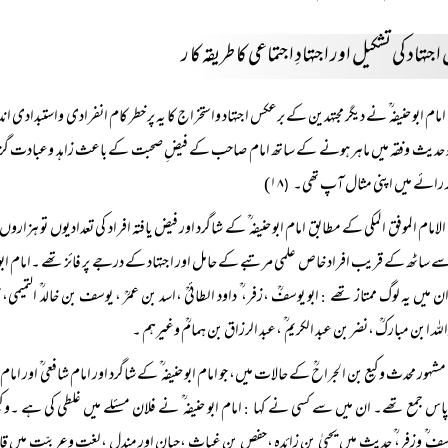
اجتہاد کی تشکیل اور اجتہادِ اجتماعی کا طریقہ کا ر
امام ابو حنیفہ ؒ نے دیگر مجتہدین کے برعکس اجتہاد واستخراج کا یہ پر خطر کام انفرادی واستبداد
و حدیث وفقہ میں ماہر ہونے کے ساتھ امام صاحب کے فیضِ صحبت کے باعث زاہد وعبادت گزار اور
 رائے میں اپنی مثال آپ تھی۔
۱۸)
(
الامام الموفق المکی کے مطابق امام ابو حنیفہ ؒ کے شاگرد اور فیض یافتہ افراد کی تعداد یوں تو ہز
ے ساٹھ کے قریب افراد خاص علمی مرتبے کے حامل اور اجتہاد کے درجے پر فائز تھے ۔امام ابو حنیف
ن میں یہ لوگ ممتاز تھے
ابو یوسفؒ ،زفر، ؒ داود الطائیؒ ،اسد بن عمرؒ ، یوسف بن خالد ؒ التمیمی، 
:
للہ ابن مبارکؒ ،نضر بن عبد الکریم ؒ ،عبد الرزاق بن ہمامؒ وغیرہم ۔
مشہور محدث وکیع بن الجراحؒ کے حالات میں، جو امام ابو حنیفہ ؒ کے شاگرد اور امام شافعی ؒ اور امام
اس جمع تھے۔ ان میں سے کسی نے کہا
امام ابو حنیفہ ؒ نے فلان مسئلے میں غلطی کی ہے ۔و
:
سف ؒ وزفر، ؒ حدیث میں یحییٰ بن زائدہ ،حفص بن غیاث ،حبان اور مندل ،لغت وعربیّت میں ق