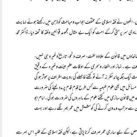
ت تھی، انھوں نے فقہ اسلامی کے مختلف ابواب ومباحث کو ذہن میں رکھتے ہوئے نہایت
مادی سر پرستی کرکے امت کو ایک بے مثال مجموعہ قوانین وفقہ کا تحفہ دیا۔ڈاکٹر محمد
 ماخذوں میں قانون کے علاوہ لغت، صرف ونحو،تاریخ وغیرہ ہی نہیں،
 موقوف ہے۔ نماز اور افطار وسحری کے اوقات علم ہیئت وغیرہ کے دقیق
ک جگہ چاند نظر نہ آئے تو کتنے فاصلے کی رویت اطراف پر موثر ہو گی
مسائل میں بھی علوم طبعیہ سے کس طرح قدم قدم پر مدد لینے کی ضرورت
ں قانون سازی میں کتنے علوم کے ماہروں کی ضرورت ہو گی۔امام ابو
تعاون سے مرّتب ومدون کرنے کی کو شش میں عمر بھر لگے رہے اور بہت
تخصص کے لیے ساری عمر صرف کرنا پڑتی ہے،لیکن فقہ اسلامی کے طلبہ اس امر سے