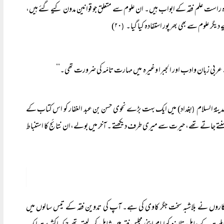
راہ راست علم فقہ کے ابواب ہیں۔ ان علوم سے متعلق جو قوانین مدون کیے گئے ہیں،
 علوم سے بھی بھر پور استفادہ کیا گیا۔
۲۰)
(
ے عربی زبان وادب اور الجبرا وغیرہ میں مہارت تامّہ کی ضرورت تھی۔‘‘
ینۃ السلام
بغداد) میں ایک بہت بڑے نحوی حسن بن عبد الغفار کو اس کتاب کے
(
سنتے جاتے تھے، حیرت سے میری طرف دیکھتے ۔ آخر میں بولے،ان نتائج کا استنباط
ح نگاروں نے بلاشبہ سخت جگر کاوی کی ہے۔ آپ کی تدوین فقہ کے تیس سالوں میں