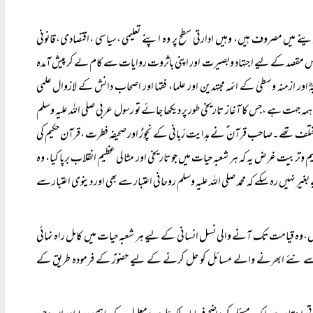
دینے میں مصروف ہیں، وہیں ادارتی سطح پر وہ اپنے تعلیمی ،سیاسی ،اقتصادی،قانونی
اس مقصد کے لیے اجتہاد وبصیرت اور اپنی باثروت روایات سے کام لے کر پیش آمدہ
اور ازمنہ وسطیٰ کے ائمہ مجتہدین اور علما، فقہا اور اصحاب دانش کے لازوال علمی
ہمہ جہت ہے ،جس کا آغاز تاریخی طور پر دیکھا جائے تو رسول عربی صلی اللہ علیہ وسلم
تلف تھے۔صاحب قرآن ؑ نے ہدایت رّبانی کے نچوڑ اور صحیفہ فطرت ،قرآن حکیم کی
یت غرض یہ کہ ہر شعبہ حیات میں جو تاریخی اور مثالی عظیم انقلاب برپا کیا، وہ
نہیں رہ سکے کہ محمد صلی اللہ علیہ وسلم روحانی اعتبار سے بھی اور دینوی اعتبار سے
ہیں،وہ قیامت تک آنے والی نسل انسانی کے لیے ہر شعبہ حیات میں کامل راہ نمائی
م سے نئے ابھرنے والے مسائل کو حل کرنے کے لیے حضورؑ کے فرمودہ طریق کے