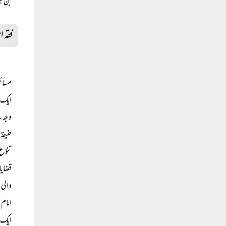
بن ثا
فقہ 
مسائل
ایک 
وجہ س
حنیفہ
تنوّع
قضایا
والی 
امام 
ایک پ