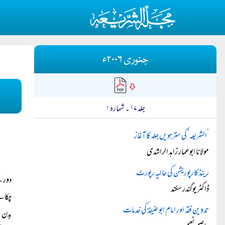
جنوری ۲۰۰۶ء
جلد ۱۷ ۔ شمارہ ۱
’الشریعہ‘ کی سترہویں جلد کا آغاز
مولانا ابوعمار زاہد الراشدی
رینڈ کارپوریشن کی حالیہ رپورٹ
دور ک
ڈاکٹر یوگندر سکند
چکا ہ
تدوین فقہ اور امام ابو حنیفہؒ کی خدمات
بدن ا