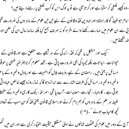
وہ کیسے غلطی کر سکتا ہے اورکرتا بھی ہے تو یہ لوگ اس کو کب غلطی پر رہنے دیتے ہیں ؟
امام ابو حنیفہ ؒ کو کار اجتہاد اور تدوین فقہ وقانون کے لیے جن جن علوم کے ماہروں کی ضرور
بی سے ان علوم میں مہارت رکھنے والے افراد کو نہ صرف جمع کیا بلکہ سالہا سال ان کی علمی اور 
لہ لکھتے ہیں
:
’’ایک اور مشکل یہ تھی کہ فقہ، زندگی کے ہر شعبے سے متعلق ہے اور قانون کے
حیوانات ،نباتات بلکہ کیمیا کی بھی ضرورت پڑتی ہے۔قبلہ معلوم کرنا جغرافیہ طبعی پر
مسائل پر مبنی ہیں۔ رمضان کے لیے رؤیت ہلال کو اہمیت ہے اور بادل وغیرہ کے باعث ای
وغیرہ وغیرہ۔مسائل کی طرف اشارے سے اندازہ ہو گا کہ نماز روزہ جیسے خالص عباداتی 
ہوتی ہے۔ کاروبار،تجارت، معاہدات ،آب پاشی ،صرافہ ،بنک کاری وغیرہ کے سلسلے می
حنیفہ ہر علم کے ماہروں کو ہم بزم کرنے اور اسلامی قانون یعنی فقہ کو ان سب کے 
کچھ کامیاب ہوئے‘‘۔(۱۹)
آج کے دور میں علوم کی مختلف شاخوں نے اپنی مستقل حیثیت اختیار کر لی ہے اور ان میں 