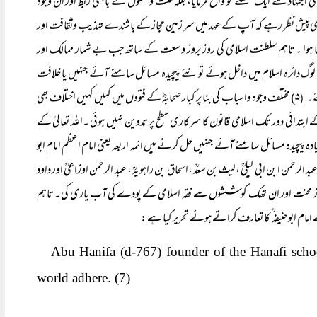
اجتہاد سے ایک مسئلے کو واضح فرمایا، بلکہ علت ومعلول کے باہمی ربط اور ان وجوہ
 فرما دی جو اس مسئلے میں بنیاد واساس کی حیثیت رکھتے ہیں۔(۴) یہ حقیقت بھی پیش نظر رہے کہ آپ کے عہد میں سر زمین حجاز کے باشندے تہذیب وثقافت اور
ا ہوا ۔تاہم سلطنت اسلامی کی روز بروز وسعت کے ساتھ جب بے شمار ممالک اور
لوگ دائرہ اسلام میں داخل ہوئے تو نئے پیچیدہ مسائل سامنے آئے جنہیں یا خلافت
ے۔
۵) مختلف وجوہ واسباب کی بنا پر کبار صحابہؓ کے فتووں میں کہیں کہیں اختلاف بھی
(
عباسی کے ابتدائی دور تک اسلامی قانون کا سرکاری سطح پر تدوین نہیں ہوئی ۔اللہ تعالیٰ کے
 پیچیدہ مسائل سامنے آئے جنہیں حل کرنے میں ائمہ اربعہ یعنی امام اعظم امام ابو
عبد الرحمن ابن ابی لیلیؒ ،لیث بن سعدؒ ،اسحاق بن راہویہؒ ، عبد الرحمن اوزاعیؒ اور داود
روز محنت اور ان تھک کوششوں سے فقہ اسلامی کے پودے کی آب یاری کی۔ تاہم
امام ابو حنیفہ ؒ کا تعارف کراتے ہوئے تحریر کیا ہے:
Abu Hanifa (d-767) founder of the Hanafi schoo
world adhere. (7)