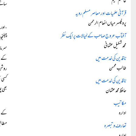
عاصم نعیم
سانچے
قرآنی علمیات اور معاصر مسلم رویہ
پروفیسر میاں انعام الرحمن
،اور 
آفتاب عروج صاحب کے خیالات پر ایک نظر
چیلنج
محمد شکیل عثمانی
سرمای
ناقدین کی خدمت میں
کے عہ
طالب محسن
روشن 
کسی ب
ناقدین کی خدمت میں
بھی پ
حافظ محمد عثمان
مکاتیب
ادارہ
کے لی
مطابق 
تعارف و تبصرہ