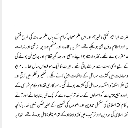
،حضرت ابراہیم نخغیؒ وغیرہم اور اہل علم صحابہ کرام کے ہاں علم حدیث کی طرح فقہی
ر احکام مدوّن بھی ہو چکے تھے، مگر یہ باقاعدہ اور منظم تدوین نہ تھی اور نہ اسے
 مقرر ہوئے تھے۔فقہ واجتہاد جو اپنے وسیع اور ہمہ گیرنظام اور جامع فن ہونے کی
ے لیے ابھی بہت سے مرحلے باقی تھے ۔ہجرت کا ایک سو بیسواں سال تھا ۔امام ابو
ت ومعاملات میں کثرت مسائل کے واقعات پیش آنے لگے ۔تعلیم وتعّلم میں ترقی اور
 پیش نظر استفتا واستفسارِمسائل کی کثرت ہونے لگی ۔سرکاری قضاۃ وحکام شرعی کے
 کثیر اور وسیع جزئیات کو اصولوں کے ساتھ ترتیب دے کر ایک فن بنایا جائے اور آنے
م فقہ اسلامی کی مکمل تدوین اور اصولوں کی تعیین کے بغیر ممکن نہیں تھا۔چنانچہ
فقہ اسلامی کی تدوین اور ترتیب میں فقہ واجتہاد کے تمام پہلو شامل ہونے تھے، لہٰذا یہ