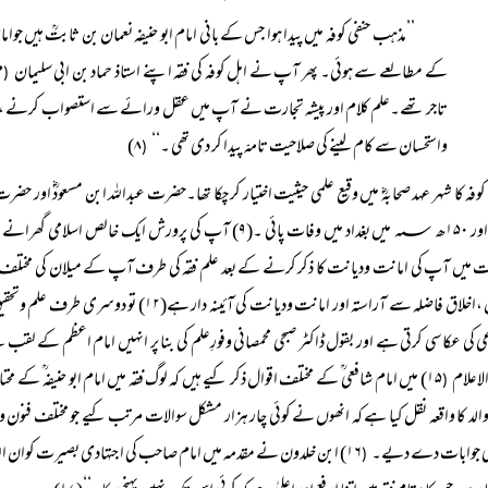
’’مذہب حنفی کوفہ میں پیدا ہوا جس کے بانی امام ابو حنیفہ نعمان بن ثابتؒ ہیں ج
کے مطالعے سے ہوئی۔ پھر آپ نے اہل کوفہ کی فقہ اپنے استاذ حماد بن ابی سلیمان
(
تاجر تھے۔علم کلام اور پیشہ تجارت نے آپ میں عقل ورائے سے استصواب کرنے ،احکا
واستحسان سے کام لینے کی صلاحیت تامہّ پیدا کر دی تھی ۔‘‘
۸)
(
رورش ایک خالص اسلامی گھرانے میں ہوئی ۔
مزینّ ،اخلاق فاضلہ سے آراستہ اور امانت ود
کی عکاسی کرتی ہے اور بقول ڈاکٹر صبحی محمصانی وفورِعلم کی بنا پر انہیں امام اعظم کے لقب سے یاد کیا جاتا ہے۔(۱۳) خ
اعلام
۱۵) میں امام شافعی ؒ کے مختلف اقوال ذکر کیے ہیں کہ لوگ فقہ میں امام ابو حنیفہ ؒ کے م
(
لد کا واقعہ نقل کیا ہے کہ انھوں نے کوئی چار ہزار مشکل سوالات مرتب کیے جو مختلف فن
ی جوابات دے دیے۔
۱۶) ابن خلدون نے مقدمہ میں امام صاحب کی اجتہادی بصیرت کوان الفاظ میں ہدیہ تحسین پیش کیا ہے
(