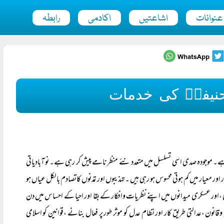
عنوانات
اشاعتیں
اکادمی
رابطہ
 حنیفہؒ کی خدمات
۔ موجودہ صدی اسی تسلسل میں متعدد نئے منظر نامے پیش کر رہی ہے۔ نو آبادیاتی
ور معیار میں کم ہوتی محسوس ہو رہی ہیں ۔تہذیبوں اور تمدنوں کاتصادم بالکل عیاں ہو
 ،اور عسکری میدانوں میں اپنے نظریات وافکار کے بقا اور احیا کے احساس میں دن
ن ،عدالتی طریق کار اور نظام عدل کو موثر طور پر فعال بنانے ،قوانین کو اسلامی