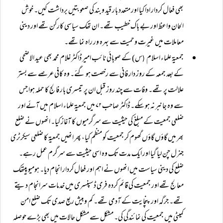
بھی فعال کردار ادا کیا اور متعدد بار قید وبند کی صعوبتیں برداشت کیں۔ خوش
الحان واعظ اور بے باک خطیب تھے۔ ان تھک سیاسی کارکن تھے اور دینی
معاملات میں غیرت وحمیت سے بہرہ ور راہ نما تھے۔
جمعیۃ علماء اسلام
س) کے صوبائی نائب امیر ڈاکٹر غلام محمد بھی عید الاضحی
(
کے بعد جمعہ کے روز دار فانی سے رخصت ہو گئے۔ وہ کافی عرصے سے بستر
علالت پر تھے۔ وفات سے چند روز قبل ان پر تیسری بار فالج کا حملہ ہوا جس
سے وہ جانبر نہ ہو سکے۔ ڈاکٹر صاحب ۷۲ میں جمعیۃ علماء اسلام میں آئے اور
ضلعی جمعیت کے مبلغ کی حیثیت سے سرگرمیوں کا آغاز کیا۔ انھوں نے ضلع
بھر میں گاؤں گاؤں گھوم کر جمعیت کو منظم کیا، پھر انھیں جمعیۃ کا ضلعی سیکرٹری
جنرل چن لیا گیا اور ایک مدت تک وہ اسی حیثیت سے سرگرم عمل رہے۔
ضلع کی دینی سیاست میں انھوں نے اہم اور فعال کردار انجام دیا۔ ہومیو پیتھک
معالج تھے اور جمعیت کی قائم کردہ فری ڈسپنسری میں خدمات سرانجام دیتے
تھے۔ جرگہ اور پنچایت کے آدمی تھے۔ کم وبیش ربع صدی تک ضلع امن
کمیٹی میں جمعیت کی نمائندگی کی۔ مشکل سے مشکل حالات میں بھی بڑے حوصلہ