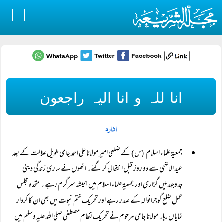
انا للہ و انا الیہ راجعون
ادارہ
جمعیۃ علماء اسلام
س) کے ضلعی امیر مولانا علی احمد جامی طویل علالت کے بعد
(
عید الاضحی سے دو روز قبل انتقال کر گئے۔ انھوں نے ساری زندگی دینی
جدوجہد میں گزاری اور جمعیۃ علماء اسلام میں ہمیشہ سرگرم رہے ۔ متحدہ مجلس
عمل ضلع گوجرانوالہ کے صدر رہے اور تحریک ختم نبوت میں بھی ان کا کردار
نمایاں رہا۔ مولانا جامی مرحوم نے تحریک نظام مصطفی صلی اللہ علیہ وسلم میں