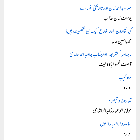
سر سید احمد خان اور تاریخی افسانے
یوسف خان جذاب
کیا ’قارون‘ اور ’قورح‘ ایک ہی شخصیت ہیں؟
محمد یاسین عابد
ماہنامہ ’الشریعہ‘ اور جناب جاوید احمد غامدی
آصف محمود ایڈووکیٹ
مکاتیب
ادارہ
تعارف و تبصرہ
مولانا ابوعمار زاہد الراشدی
انا للہ و انا الیہ راجعون
ادارہ