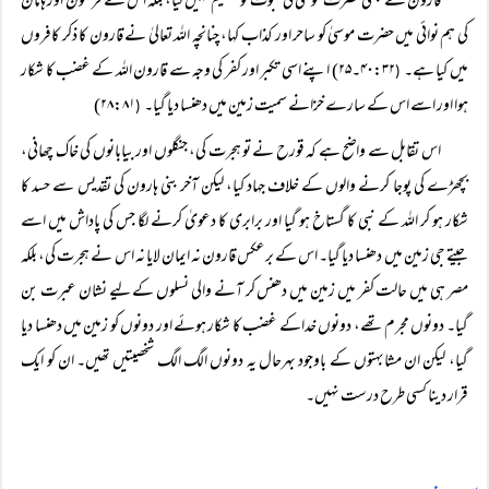
قارون نے کبھی حضرت موسیٰ کی نبوت کو تسلیم نہیں کیا، بلکہ اس نے فرعون اور ہامان
کی ہم نوائی میں حضرت موسیٰ کو ساحر اور کذاب کہا، چنانچہ اللہ تعالیٰ نے قارون کا ذکر کافروں
میں کیا ہے۔
۴۰:۳۲۔۲۵) اپنے اسی تکبر اور کفر کی وجہ سے قارون اللہ کے غضب کا شکار
(
ہوا اور اسے اس کے سارے خزانے سمیت زمین میں دھنسا دیا گیا۔
۲۸:۸۱)
(
اس تقابل سے واضح ہے کہ قورح نے تو ہجرت کی، جنگلوں اور بیابانوں کی خاک چھانی،
بچھڑے کی پوجا کرنے والوں کے خلاف جہاد کیا، لیکن آخر بنی ہارون کی تقدیس سے حسد کا
شکار ہو کر اللہ کے نبی کا گستاخ ہو گیا اور برابری کا دعویٰ کرنے لگا جس کی پاداش میں اسے
جیتے جی زمین میں دھنسا دیا گیا۔ اس کے برعکس قارون نہ ایمان لایا نہ اس نے ہجرت کی، بلکہ
مصر ہی میں حالت کفر میں زمین میں دھنس کر آنے والی نسلوں کے لیے نشان عبرت بن
گیا۔ دونوں مجرم تھے، دونوں خداکے غضب کا شکار ہوئے اور دونوں کو زمین میں دھنسا دیا
گیا، لیکن ان مشابہتوں کے باوجود بہرحال یہ دونوں الگ الگ شخصیتیں تھیں۔ ان کو ایک
قرار دینا کسی طرح درست نہیں۔