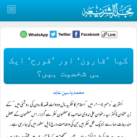
کیا ’قارون‘ اور ’قورح‘ ایک
ہی شخصیت ہیں؟
محمد یاسین عابد
’الشریعہ‘ دسمبر ۲۰۰۵ء میں ’’اسلام کا نظریہ مال ودولت قصہ قارون کی روشنی میں‘‘ کے
زیر عنوان ڈاکٹر سید رضوان علی ندوی صاحب کا مضمون نظر سے گزرا۔ اس مضمون کے بعض
مندرجات ہمارے نزدیک محل نظر ہیں جن کی وضاحت درج ذیل سطور میں کی جا رہی ہے۔