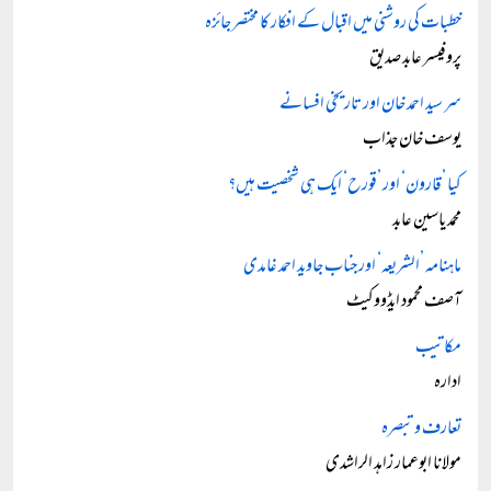
خطبات کی روشنی میں اقبال کے افکار کا مختصر جائزہ
پروفیسر عابد صدیق
سر سید احمد خان اور تاریخی افسانے
یوسف خان جذاب
کیا ’قارون‘ اور ’قورح‘ ایک ہی شخصیت ہیں؟
محمد یاسین عابد
ماہنامہ ’الشریعہ‘ اور جناب جاوید احمد غامدی
آصف محمود ایڈووکیٹ
مکاتیب
ادارہ
تعارف و تبصرہ
مولانا ابوعمار زاہد الراشدی