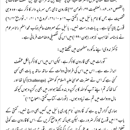
بہت سے علما کی طرح ڈاکٹر صاحب بھی یہ سمجھتے ہیں کہ قرآن مجید میں مختلف مقامات پر
القصص ۷۶۔۷۹، العنکبوت ۳۹، المومن ۲۴) قارون نامی جس سرمایہ دار کا ذکر ہے، وہ وہی
(
شخصیت ہے جس کا نام بائبل میں
گنتی ب ۱۶ و ۲۶:۱۰، خروج ۶: ۲۱، ۱۔تواریخ ۶:۲۲)
(
قورح بتایا گیا ہے۔ یہ بات درست نہیں۔ بائبل کے معروف عالم جناب محمد اسلم رانا مرحوم
نے ماہنامہ ’المذاہب‘ لاہور
جون ۱۹۹۰) میں اس کی تفصیلی وضاحت فرمائی ہے۔
(
ڈاکٹر ندوی اپنے مذکورہ مضمون میں لکھتے ہیں:
’’تورات میں بھی قارون کا ذکر ہے، لیکن اس میں اس کا ذکر بالکل مختلف
انداز سے ہے۔ اس میں اس کی فراوانی دولت کے ساتھ ساتھ یہ بات بھی کہی
گئی ہے کہ اس نے حضرت موسیٰ علیہ السلام کو متنبہ
کیا تھا اور
(Challenge)
کہا تھا کہ تم اپنے آپ کو اللہ کا برگزیدہ بندہ کہتے ہو اور میں بھی برگزیدہ ہوں کیونکہ
مال ودولت میں تم سے زیادہ ہوں۔
تورات، کتاب گنتی، اصحاح ۱۶)‘‘
(
ہماری گزارش یہ ہے کہ ’قارون‘ نام پوری بائبل میں کہیں بھی درج نہیں۔ گنتی کے
باب ۱۶ میں قورح کا ذکر ضرور ہے، لیکن جیسا کہ ہم واضح کریں گے، اس کا قارون سے کوئی