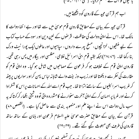
باغیوں کو آگ نے بھسم کر دیا۔
گنتی ۱۶:۳۱۔۳۵)
(
اب ہم قرآن مجید کے قارون کو دیکھتے ہیں۔
قرآن مجید کے بیان کے مطابق قارون قوم موسیٰ میں سے تھا اور بے انتہا دولت کا
مالک تھا۔ اس نے اپنی دولت کی حفاظت، قرضوں کے لین دین اور سودکے حساب کتاب
کے لیے منشیوں، خزانچیوں، مسلح پہرے داروں، سپاہیوں اور عاملوں ایک پورا نیٹ ورک
بنا رکھا تھا۔
۲۸:۷۶) جبکہ بقیہ قوم بنی اسرائیل غلامی، مفلسی اور بیگار میں پس رہی تھی۔
(
قارون اپنی قوم کے خلاف ہو کر فرعون کے مصاحبوں میں شامل ہو گیا۔ وہ اپنی قوم کو
حقارت کی نظر سے دیکھتا تھا اور زیب وزینت والے شاہانہ لباس پہن کر اور سواریوں پربیٹھ
کر غریب اسرائیلیوں کے سامنے اتراتا تھا۔ جب قوم اسے اللہ کے احسانات پر اس کا شکر ادا
کرنے اور غربا پر احسان کر کے اپنی آخرت سنوارنے کا مشورہ دیتی تو وہ شیخی بگھار کر کہتا کہ یہ
سب مال دولت اس نے اپنے علم اور منصوبہ بندی سے حاصل کیا ہے۔
القصص ۷۸)
(
قرآن کے بیان کے مطابق حضرت موسیٰ علیہ السلام فرعون اور ہامان کے ساتھ ساتھ
قارون کی طرف بھی مبعوث کیے گئے تھے۔
۲۹:۳۹)
(