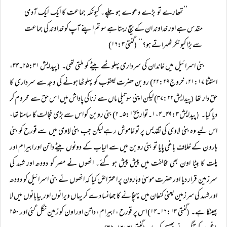
’’تمھارے تو بڑے دعوے ہو چلے۔ کیونکہ جماعت کا ایک ایک آدمی
مقدس ہے اور خداوند ان کے بیچ رہتا ہے سو تم اپنے آپ کو خداوند کی جماعت
سے بڑا کیونکر ٹھہراتے ہو؟‘‘
گنتی ۱۶:۳)
(
بنی اسرائیل میں خاندان کی سرداری پہلوٹھے بیٹے کو ملتی تھی۔
پیدایش ۲۵:۳۱۔۳۴،
(
استثنا ۲۱:۱۷، خروج ۲۲:۲۹) روبن حضرت یعقوب کو پہلوٹھا ہونے کی وجہ سے سرداری کا
حق دار تھا
پیدایش ۳۷:۲۲) لیکن اپنی سوتیلی ماں سے زنا کی پاداش میں ا س حق سے محروم کر
(
دیا گیا۔
پیدایش ۴۹:۳۔۴، ۱۔تواریخ ۵:۱۔۲) بنی روبن کو اس سے بڑی خجالت کا سامنا تھا،
(
اس لیے وہ بنی لاوی کی تقدیس پر تو خاموش رہے لیکن جب بنی لاوی میں سے قورح کو بنی
ہارون کے خلاف باغی پایا تو بنی روبن میں سے الیاب کے دونوں بیٹے داتن اور ابیرام اور
پلت کا بیٹا اون بھی مخالفت میں پیش پیش ہو گئے۔ انھوں نے مصر کو دودھ اور شہد کی
سرزمین قرار دیا اور حضرت موسیٰ وہارون پر اعتراض کیا کہ انھوں نے بنی اسرائیل کو دودھ
اور شہد کی سرزمین یعنی کنعان میں پہنچانے کا جھانسا دے کر یہاں ویرانوں اور بیابانوں میں لا
پھینکا ہے۔
گنتی ۱۶:۱۳۔۱۴) اس پر قورح ، ابیرام، داتن اور اون کو زمین نگل گئی اور ۲۵۰
(