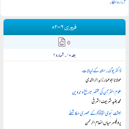
آراء و افکار
فروری ۲۰۰۶ء
جلد ۱۷ ۔ شمارہ ۲
ڈاکٹر یوگندر سکند کے خیالات
مولانا ابوعمار زاہد الراشدی
علوم القرآن کی مختصر تاریخ و تدوین
محمد جنید شریف اشرفی
بعثتِ نبوی ﷺ کے عصری مکاشفے
پروفیسر میاں انعام الرحمن