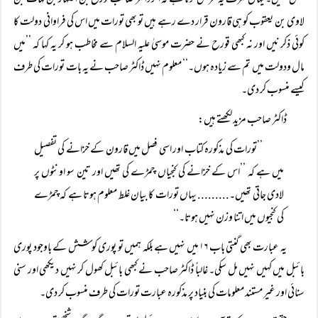
تعلق نہیں۔ یہاں صرف یہ عرض کرنا ہے کہ اگر ڈاکٹر صاحب قورح بن اضہار بن قہات بن
لاوی بن یعقوب کو ہی قارون قرار دے رہے ہیں تو بھی تورات میں اس کی فراوانی دولت کا
کوئی ذکر نیں اور نہ کبھی قورح نے حضرت موسیٰ علیہ السلام سے مخاطب ہو کر یہ کہا کہ ’’میں
مال ودولت میں تم سے زیادہ ہوں۔‘‘ معلوم نہیں ڈاکٹر صاحب نے یہ بات تورات کی طرف
کیسے منسوب کر دی۔
ڈاکٹر صاحب مزید لکھتے ہیں:
’’تورات کی مذکورہ کتاب اور اسی فصل میں قارون کے خزانے کی تفصیل
میں ہے کہ ’’اس کے خزانے کی کنجیاں چمڑے کی تھیں اور تین سو اونٹوں پر
لادی جاتی تھیں۔......... یہاں تورات کا بیان غلط معلوم ہوتا ہے کہ چمڑے
کی کنجیوں میں اتنا وزن نہیں ہوتا۔‘‘
یہ عبارت بھی گنتی باب ۱۶ میں نہیں ہے بلکہ ہمیں تو پوری کوشش کے باوجود پوری
بائبل میں کہیں نہیں مل سکی۔ غالباً ڈاکٹر صاحب نے کبھی بائبل کھول کر نہیں دیکھی اور سنی
سنائی اور غیر مستند معلومات کی بنیاد پر مذکورہ عبارت تورات کی طرف منسوب کر دی۔