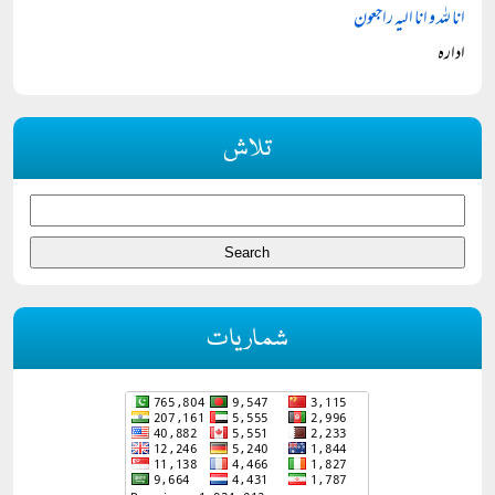
انا للہ و انا الیہ راجعون
ادارہ
تلاش
شماریات