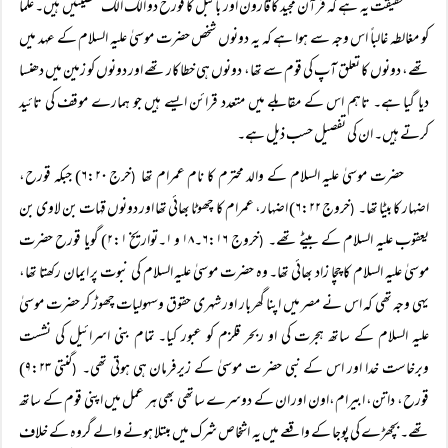
حقیقت یہ ہے کہ قرآن مجید کا قارون اور بائبل کا قورح دو الگ الگ شخصیتیں ہیں۔ علما
کو مغالطہ غالباً اس وجہ سے ہوا ہے کہ یہ دونوں شخص حضرت موسیٰ علیہ السلام کے عہد میں
تھے، دونوں کا تعلق آپ کی قوم سے تھا، دونوں ہی خطاکار تھے اور دونوں کو زمین میں دھنسا
دیا گیا ہے۔ تاہم اس کے مقابلے میں متعدد قرائن ایسے ہیں جو ہمارے موقف کی تائید
کرتے ہیں۔ ان کی تفصیل حسب ذیل ہے۔
حضرت موسیٰ علیہ السلام کے والد محترم کا نام عمرام تھا
خرج ۶:۲۰) جبکہ قورح،
(
اضہار کا بیٹا تھا۔
خروج ۶:۲۲) اضہار، عمرام کا چھوٹا بھائی تھا اور دونوں قہات بن لاوی بن
(
یعقوب علیہ السلام کے بیٹے تھے۔
خروج ۶:۱۶۔۱۸ و ۱۔تواریخ ۲:۱) گویا قورح حضرت
(
موسیٰ علیہ السلام کا چچا زاد بھائی تھا۔ وہ حضرت موسیٰ علیہ السلام کی نبوت پر ایمان رکھتا تھا،
یہی وجہ تھی کہ اس نے مصر میں اپنا گھربار اور شہری حقوق وسہولیات چھوڑ کر حضرت موسیٰ
علیہ السلام کے ساتھ ہجرت کی او ربحر قلزم کو عبور کیا۔ تمام بنی اسرائیل کی نشست
وبرخاست خدا اور اس کے نبی حضر ت موسیٰ کے زیرفرمان ہی ہوتی تھی۔
گنتی ۹:۲۳)
(
قورح، داتن، ابیرام،اون اور ان کے دوسرے ساتھی بھی ہر عمل میں اپنی قوم کے ساتھ
تھے۔ بچھڑے کی پوجا کے واقعے میں یہ اشخاص شرک میں مبتلا ہونے والے گروہ کے خلاف