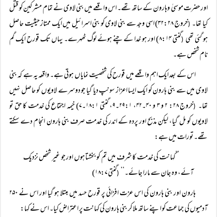
اور حضرت موسیٰ وہارون کے ساتھ تھے۔ اس واقعے میں بنی لاوی نے تمام مشرکین کو قتل
کیا تھا۔
خروج ۳۲:۲۸) اسی وجہ سے بنی لاوی کو بنی اسرائیل میں ایک ممتاز حیثیت حاصل
(
ہو گئی تھی
گنتی ۸:۱۴) اور ہو خدا کے چنے ہوئے لوگ ٹھہرے۔ یہاں تک قورح ایک گم
(
نام شخص ہے۔
اس کے بعد ایک اہم واقعے میں قورح کی شخصیت نمایاں ہوتی ہے۔ واقعہ یہ ہے کہ بنی
لاوی میں سے بنی ہارون کو ایک ایسا اعزاز سونپ دیا گیا جو دوسرے لاویوں کو حاصل نہیں
تھا۔
خروج ۲۸: ۲ و ۳ و ۴۰۔۴۲، ۲۹:۱۔۹، گنتی ۱۸:۱۔۷) خیمہ اجتماع کی خدمت کا حق تو
(
لاویوں کو مل گیا، لیکن مذبح اور پردہ کے اندر کی خدمت صرف بنی ہارون انجام دے سکتے
تھے۔ تورات میں ہے:
’’کہانت کی خدمت کا شرف میں تم کو بخشتا ہوں اور جو غیر شخص نزدیک
آئے، وہ جان سے مارا جائے۔‘‘
گنتی ۱۸:۷)
(
ہارون اور بنی ہارون کی اس عزت افزائی پر قورح حسد میں مبتلا ہو گیا اور اس نے ۲۵۰
آدمیوں کی جماعت کو اپنے ساتھ ملا کر بنی ہارون کی کہانت پر اعتراض کیا۔ اس نے کہا: