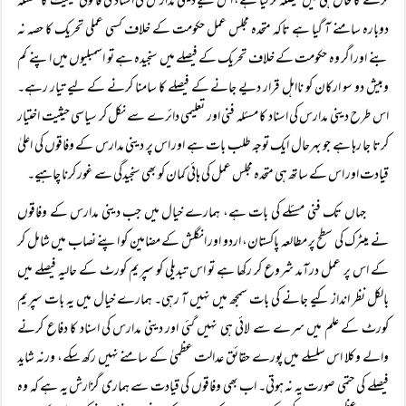
کرنے کا حال ہی میں فیصلہ کر لیا ہے، اس لیے دینی مدارس کی اسناد کی قانونی حیثیت کا مسئلہ
دوبارہ سامنے آ گیا ہے تاکہ متحدہ مجلس عمل حکومت کے خلاف کسی عملی تحریک کا حصہ نہ
بنے اور اگر وہ حکومت کے خلاف تحریک کے فیصلے میں سنجیدہ ہے تو اسمبلیوں میں اپنے کم
وبیش دو سو ارکان کو نااہل قرار دیے جانے کے فیصلے کا سامنا کرنے کے لیے تیار رہے۔
اس طرح دینی مدارس کی اسناد کا مسئلہ فنی اور تعلیمی دائرے سے نکل کر سیاسی حیثیت اختیار
کرتا جا رہا ہے جو بہرحال ایک توجہ طلب بات ہے اور اس پر دینی مدارس کے وفاقوں کی اعلیٰ
قیادت اور اس کے ساتھ ہی متحدہ مجلس عمل کی ہائی کمان کو بھی سنجیدگی سے غور کرنا چاہیے۔
جہاں تک فنی مسئلے کی بات ہے، ہمارے خیال میں جب دینی مدارس کے وفاقوں
نے میٹرک کی سطح پر مطالعہ پاکستان، اردو اور انگلش کے مضامین کو اپنے نصاب میں شامل کر
کے اس پر عمل درآمد شروع کر رکھا ہے تو اس تبدیلی کو سپریم کورٹ کے حالیہ فیصلے میں
بالکل نظر انداز کیے جانے کی بات سمجھ میں نہیں آ رہی۔ ہمارے خیال میں یہ بات سپریم
کورٹ کے علم میں سرے سے لائی ہی نہیں گئی اور دینی مدارس کی اسناد کا دفاع کرنے
والے وکلا اس سلسلے میں پورے حقائق عدالت عظمیٰ کے سامنے نہیں رکھ سکے، ورنہ شاید
فیصلے کی حتمی صورت یہ نہ ہوتی۔ اب بھی وفاقوں کی قیادت سے ہماری گزارش یہ ہے کہ وہ