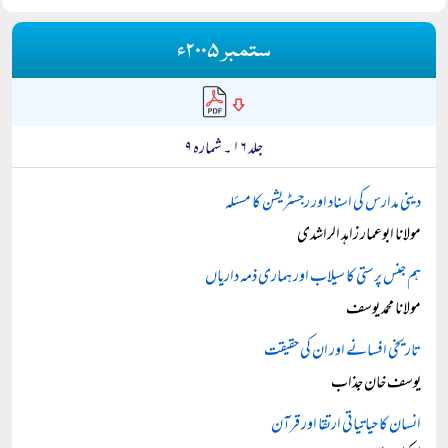
ستمبر ۲۰۰۵ء
جلد ۱۶ ۔ شمارہ ۹
دینی مدارس کی اسناد اور رجسٹریشن کا مسئلہ
مولانا ابوعمار زاہد الراشدی
ہم جنس پرستی کا سیلاب اور ہماری ذمہ داریاں
مولانا محمد یوسف
تاریخی افسانے اور ان کی حقیقت
یوسف خان جذاب
انسان کا حیاتیاتی ارتقا اور قرآن