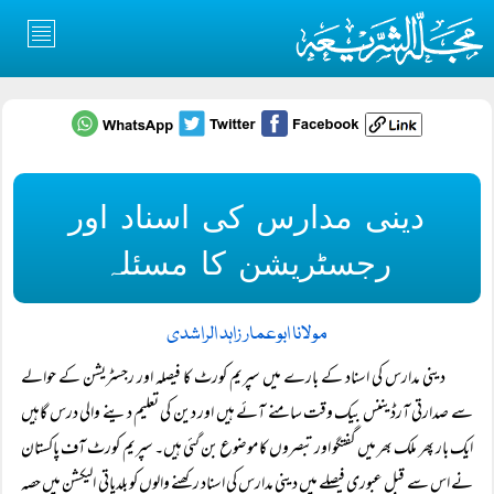
دینی مدارس کی اسناد اور
رجسٹریشن کا مسئلہ
مولانا ابوعمار زاہد الراشدی
دینی مدارس کی اسناد کے بارے میں سپریم کورٹ کا فیصلہ اور رجسٹریشن کے حوالے
سے صدارتی آرڈیننس بیک وقت سامنے آئے ہیں اور دین کی تعلیم دینے والی درس گاہیں
ایک بار پھر ملک بھر میں گفتگو اور تبصروں کا موضوع بن گئی ہیں۔ سپریم کورٹ آف پاکستان
نے اس سے قبل عبوری فیصلے میں دینی مدارس کی اسناد رکھنے والوں کو بلدیاتی الیکشن میں حصہ