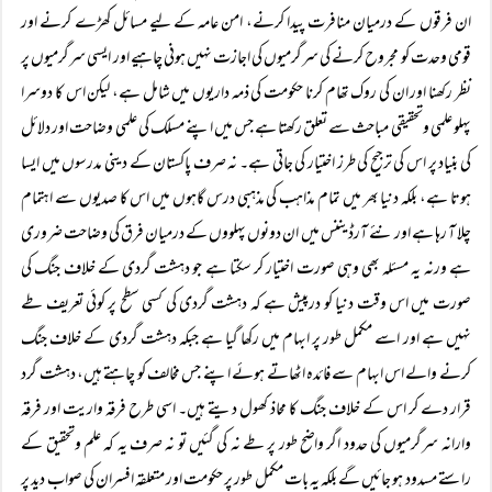
ان فرقوں کے درمیان منافرت پیدا کرنے، امن عامہ کے لیے مسائل کھڑے کرنے اور
قومی وحدت کو مجروح کرنے کی سرگرمیوں کی اجازت نہیں ہونی چاہیے اور ایسی سرگرمیوں پر
نظر رکھنا اور ان کی روک تھام کرنا حکومت کی ذمہ داریوں میں شامل ہے، لیکن اس کا دوسرا
پہلو علمی وتحقیقی مباحث سے تعلق رکھتا ہے جس میں اپنے مسلک کی علمی وضاحت اور دلائل
کی بنیاد پر اس کی ترجیح کی طرز اختیار کی جاتی ہے۔ نہ صرف پاکستان کے دینی مدرسوں میں ایسا
ہوتا ہے، بلکہ دنیا بھر میں تمام مذاہب کی مذہبی درس گاہوں میں اس کا صدیوں سے اہتمام
چلا آ رہا ہے اور نئے آرڈیننس میں ان دونوں پہلووں کے درمیان فرق کی وضاحت ضروری
ہے ورنہ یہ مسئلہ بھی وہی صورت اختیار کر سکتا ہے جو دہشت گردی کے خلاف جنگ کی
صورت میں اس وقت دنیا کو درپیش ہے کہ دہشت گردی کی کسی سطح پر کوئی تعریف طے
نہیں ہے اور اسے مکمل طور پر ابہام میں رکھا گیا ہے جبکہ دہشت گردی کے خلاف جنگ
کرنے والے اس ابہام سے فائدہ اٹھاتے ہوئے اپنے جس مخالف کو چاہتے ہیں، دہشت گرد
قرار دے کر اس کے خلاف جنگ کا محاذ کھول دیتے ہیں۔ اسی طرح فرقہ واریت اور فرقہ
وارانہ سرگرمیوں کی حدود اگر واضح طور پر طے نہ کی گئیں تو نہ صرف یہ کہ علم وتحقیق کے
راستے مسدود ہو جائیں گے بلکہ یہ بات مکمل طور پر حکومت اور متعلقہ افسران کی صواب دید پر