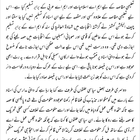
تعلیمی مقاصد کے لیے ایم اے اسلامیات اور ایم اے عربی کے برابر تسلیم کیا ہے، اس
لیے تعلیمی مقاصد کے علاوہ کسی اور مقصد کے لیے ان اسناد کو تسلیم نہیں کیا جا سکتا اور
چیف الیکشن کمشنر نے گزشتہ انتخابات میں شہادۃ العالمیۃ کی سند کو ایم اے کے برابر تسلیم
کرتے ہوئے اس کے حاملین کو قومی اور صوبائی اسمبلیوں کے انتخابات میں حصہ لینے کی جو
اجازت دی تھی، وہ درست نہیں تھی اس لیے عدالت عظمیٰ اس اجازت نامے کو منسوخ
کرتے ہوئے دینی اسناد پر منتخب ہونے والے ارکان اسمبلی کو نااہل قرار دے۔ یہ رٹ ابھی
موجود ہے اور اس پر فیصلہ ہونا باقی ہے، اسی لیے رٹ کے محرک نے دوبارہ درخواست دائر
کر دی ہے کہ اس رٹ کو جلد زیر بحث لایا جائے اور اس پر فیصلہ صادر کیا جائے۔
دوسری طرف بعض سیاسی حلقوں کی طرف سے کہا جا رہا ہے کہ دینی مدارس کی اسناد
کے بارے میں گومگو اور تذبذب کی فضا قائم رکھنا موجودہ حکومت کی طے شدہ پالیسی کا حصہ
ہے تاکہ متحدہ مجلس عمل کو دباؤ میں رکھا جائے اور اسے حکومت کے خلاف کسی عملی تحریک
کا حصہ بننے سے روکا جائے۔ ان سیاسی حلقوں کا کہنا ہے کہ چونکہ متحدہ مجلس عمل نے اے
آر ڈی کے ساتھ مل کر حکومت کے خلاف گرینڈ الائنس قائم کرنے اور احتجاجی تحریک منظم