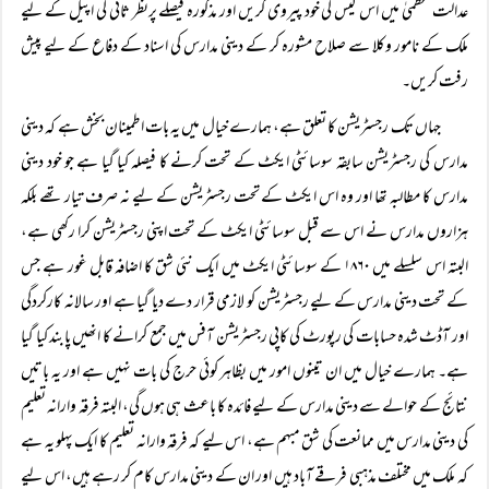
عدالت عظمیٰ میں اس کیس کی خود پیروی کریں اور مذکورہ فیصلے پرنظر ثانی کی اپیل کے لیے
ملک کے نامور وکلا سے صلاح مشورہ کر کے دینی مدارس کی اسناد کے دفاع کے لیے پیش
رفت کریں۔
جہاں تک رجسٹریشن کا تعلق ہے، ہمارے خیال میں یہ بات اطمینان بخش ہے کہ دینی
مدارس کی رجسٹریشن سابقہ سوسائٹی ایکٹ کے تحت کرنے کا فیصلہ کیا گیا ہے جو خود دینی
مدارس کا مطالبہ تھا اور وہ اس ایکٹ کے تحت رجسٹریشن کے لیے نہ صرف تیار تھے بلکہ
ہزاروں مدارس نے اس سے قبل سوسائٹی ایکٹ کے تحت اپنی رجسٹریشن کرا رکھی ہے،
البتہ اس سلسلے میں ۱۸۶۰ کے سوسائٹی ایکٹ میں ایک نئی شق کا اضافہ قابل غور ہے جس
کے تحت دینی مدارس کے لیے رجسٹریشن کو لازمی قرار دے دیا گیا ہے اور سالانہ کارکردگی
اور آڈٹ شدہ حسابات کی رپورٹ کی کاپی رجسٹریشن آفس میں جمع کرانے کا انھیں پابند کیا گیا
ہے۔ ہمارے خیال میں ان تینوں امور میں بظاہر کوئی حرج کی بات نہیں ہے اور یہ باتیں
نتائج کے حوالے سے دینی مدارس کے لیے فائدہ کا باعث ہی ہوں گی، البتہ فرقہ وارانہ تعلیم
کی دینی مدارس میں ممانعت کی شق مبہم ہے، اس لیے کہ فرقہ وارانہ تعلیم کا ایک پہلو یہ ہے
کہ ملک میں مختلف مذہبی فرقے آباد ہیں اور ان کے دینی مدارس کام کر رہے ہیں، اس لیے