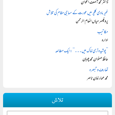
ڈاکٹر محمد آصف اعوان
غیر مادی کلچر میں عورت کے سماجی مقام کی تلاش
پروفیسر میاں انعام الرحمن
مکاتیب
ادارہ
’’پوشیدہ تری خاک میں۔۔۔‘‘ : ایک مطالعہ
حافظ صفوان محمد چوہان
تعارف و تبصرہ
محمد عمار خان ناصر
تلاش