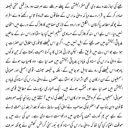
لینے کی اجازت دے دی تھی مگر الیکشن کے پہلے مرحلے سے صرف دو روز قبل حتمی فیصلہ
صادر کر کے یہ قرار دے دیا کہ دینی مدارس کے وفاقوں سے شہادۃ ثانیہ رکھنے والے افراد
نے چونکہ مطالعہ پاکستان، انگلش اور اردو کے لازمی مضامین کا میٹرک کے درجے میں امتحان
نہیں دیا، اس لیے اس سند کو میٹرک کے مساوی تسلیم نہیں کیا جا سکتا اور اس سند کے حاملین
بلدیاتی الیکشن میں حصہ لینے کے اہل نہیں ہیں۔ اگرچہ اس فیصلے کا فوری اطلاق ان حضرات پر
ہوا ہے جو اس رٹ میں فریق تھے، لیکن اٹارنی جنرل کا یہ کہنا اہمیت رکھتا ہے کہ جن لوگوں
نے دینی مدارس کی اسناد کی بنیاد پر بلدیاتی الیکشن میں حصہ لیا ہے، وہ کامیاب ہونے کے
باوجود اس فیصلے کی رو سے نااہل ہو جائیں گے، بلکہ یہ فیصلہ سینٹ، قومی اسمبلی اور صوبائی
اسمبلیوں کے ان ارکان پر بھی اثر انداز ہو سکتا ہے جنھوں نے دینی مدارس کی اسناد کی بنیاد پر
الیکشن میں حصہ لیا ہے اور منتخب ہوئے ہیں۔ ایک اخباری رپورٹ کے مطابق قومی اور
صوبائی اسمبلیوں کے کم وبیش دو سو ارکان اس فیصلے کی زد میں آ سکتے ہیں، چنانچہ ایک معروف
قانون دان جناب محمد اسلم خاکی صاحب نے اپنی ایک سابقہ رٹ کو جلد از جلد زیر بحث لانے
کے لیے سپریم کورٹ آف پاکستان میں درخواست دے دی ہے۔ ان کی رٹ میں یہ
موقف اختیار کیا گیا تھا کہ دینی مدارس کی اسناد کو یونیورسٹی گرانٹس کمیشن نے چونکہ صرف