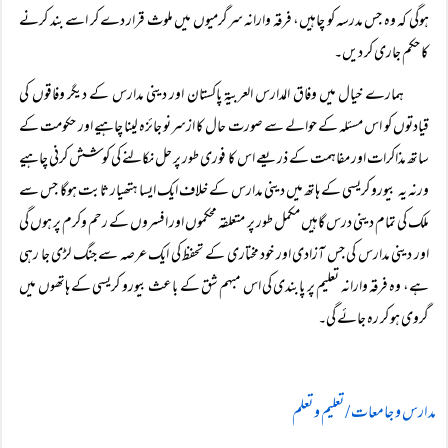
ہوگی کہ وہ جس مدرسہ کو چاہیں، فرقہ وارانہ سرگرمیوں میں ملوث قرار دے کر اسے بند کرنے
کا حکم جاری کر دیں۔
ہمارے خیال میں وفاق المدارس العربیۃ پاکستان اور دینی مدارس کے دیگر وفاقوں کی
قیادتوں کو اس مسئلہ کے حوالے سے صورت حال کا ازسرنو جائزہ لینا چاہیے اور حکومت کے
ساتھ مذاکرات اور مفاہمت کے ذریعے اس کا فوری طور پر حل نکالنے کی کوشش کرنی چاہیے
ورنہ یہ بیورو کریسی کے ہاتھ میں دینی مدارس کے خلاف ایک ایسا ہتھیار ثابت ہوگا جس سے
ملک کی تمام دینی درس گاہیں مکمل طور پر متعلقہ محکموں اور افسروں کے رحم وکرم پر ہوں گی
اور دینی مدارس کی جس آزادی اور خود مختاری کے تحفظ کی ایک عرصہ سے جنگ لڑی جا رہی
ہے، وہ فرقہ وارانہ تعلیم پر پابندی کی اس مبہم شق کے باعث بیورو کریسی کے ہاتھوں میں
گروی ہو کر رہ جائے گی۔
مدارس و جامعات / تعلیم و تعلم