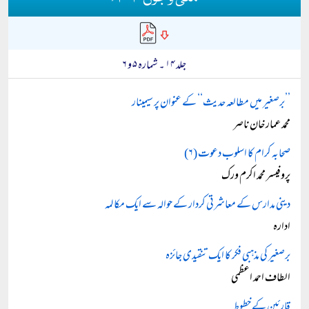
جلد ۱۴ ۔ شمارہ ۵ و ۶
’’برصغیر میں مطالعہ حدیث‘‘ کے عنوان پر سیمینار
محمد عمار خان ناصر
صحابہ کرام کا اسلوب دعوت (۶)
پروفیسر محمد اکرم ورک
دینی مدارس کے معاشرتی کردار کے حوالہ سے ایک مکالمہ
ادارہ
برصغیر کی مذہبی فکر کا ایک تنقیدی جائزہ
الطاف احمد اعظمی
قارئین کے خطوط