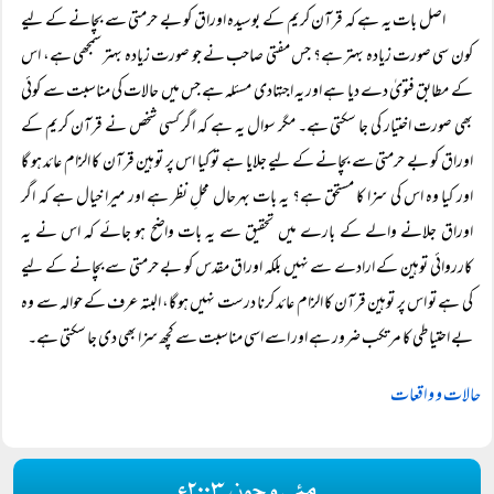
اصل بات یہ ہے کہ قرآن کریم کے بوسیدہ اوراق کو بے حرمتی سے بچانے کے لیے
کون سی صورت زیادہ بہتر ہے؟ جس مفتی صاحب نے جو صورت زیادہ بہتر سمجھی ہے، اس
کے مطابق فتویٰ دے دیا ہے اور یہ اجتہادی مسئلہ ہے جس میں حالات کی مناسبت سے کوئی
بھی صورت اختیار کی جا سکتی ہے۔ مگر سوال یہ ہے کہ اگر کسی شخص نے قرآن کریم کے
اوراق کو بے حرمتی سے بچانے کے لیے جلایا ہے تو کیا اس پر توہین قرآن کا الزام عائد ہو گا
اور کیا وہ اس کی سزا کا مستحق ہے؟ یہ بات بہرحال محلِ نظر ہے اور میرا خیال ہے کہ اگر
اوراق جلانے والے کے بارے میں تحقیق سے یہ بات واضح ہو جائے کہ اس نے یہ
کارروائی توہین کے ارادے سے نہیں بلکہ اوراق مقدس کو بے حرمتی سے بچانے کے لیے
کی ہے تو اس پر توہین قرآن کا الزام عائد کرنا درست نہیں ہو گا، البتہ عرف کے حوالہ سے وہ
بے احتیاطی کا مرتکب ضرور ہے اور اسے اسی مناسبت سے کچھ سزا بھی دی جا سکتی ہے۔
حالات و واقعات
مئی و جون ۲۰۰۳ء