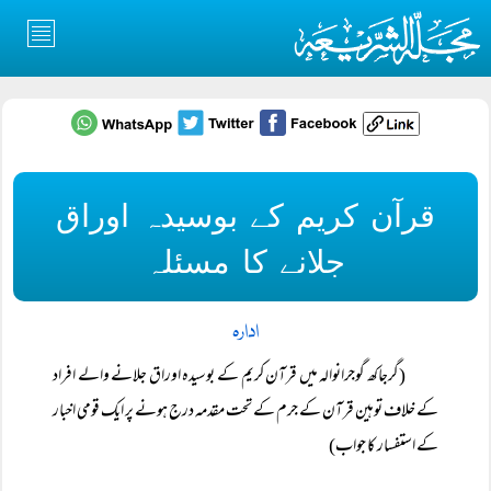
قرآن کریم کے بوسیدہ اوراق
جلانے کا مسئلہ
ادارہ
(گرجاکھ گوجرانوالہ میں قرآن کریم کے بوسیدہ اوراق جلانے والے افراد
کے خلاف توہین قرآن کے جرم کے تحت مقدمہ درج ہونے پر ایک قومی اخبار
کے استفسار کا جواب)