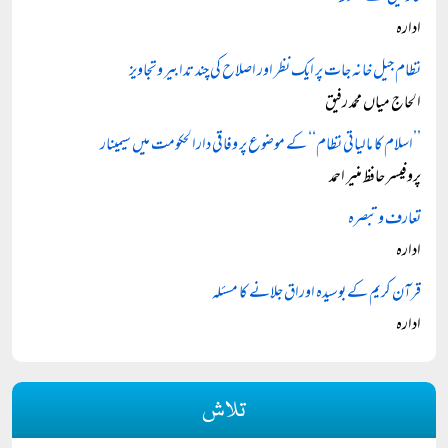
ادارہ
نظام جیل خانہ جات پر ایک نظر اور اصلاح کی چند تدابیر وتجاویز
الحاج میاں محمد رفیق
’’اسلام کا مالیاتی نظام‘‘ کے موضوع پر وفاقی دارالحکومت میں سیمینار
پروفیسر حافظ منیر احمد
تعارف و تبصرہ
ادارہ
قرآن کریم کے بوسیدہ اوراق جلانے کا مسئلہ
ادارہ
تلاش