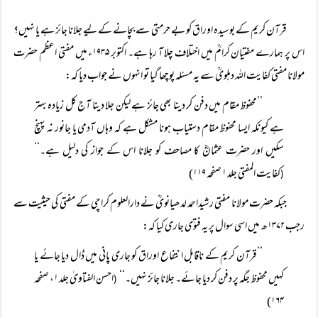
قرآن کریم کے بوسیدہ اوراق کو بے حرمتی سے بچانے کے لیے جلانا جائز ہے یا نہیں؟
اس پر ہمارے مفتیان کرامؒ میں اختلاف چلا آ رہا ہے۔ اکتوبر ۱۹۳۵ء میں مفتی اعظم حضرت
مولانا مفتی کفایت اللہ دہلویؒ سے یہ مسئلہ پوچھا گیا تو انہوں نے جواب دیا کہ:
’’محفوظ مقام میں دفن کر دینا بھی جائز ہے لیکن جلا دینا آج کل زیادہ بہتر
ہے کیونکہ ایسا محفوظ مقام دستیاب ہونا مشکل ہے کہ وہاں آدمی یا جانور نہ پہنچ
سکیں اور حضرت عثمانؓ کا مصاحف کو جلانا اس کے جواز کی دلیل ہے۔‘‘
کفایت المفتی جلد ۱ صفحہ ۱۱۹)
(
جبکہ حضرت مولانا مفتی رشیداحمد لدھیانویؒ نے دارالعلوم کراچی کے مفتی کی حیثیت سے
رجب ۱۳۷۲ھ میں اسی سوال پر یہ فتوٰی جاری کیا کہ:
’’قرآن کریم کے ناقابل انتفاع اوراق کو جاری پانی میں ڈال دیا جائے یا
کہیں محفوظ جگہ پر دفن کر دیا جائے۔ جلانا جائز نہیں۔‘‘
احسن الفتاویٰ جلد ۱، صفحہ
(
۱۶۴)