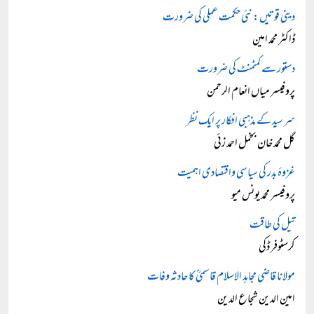
دینی قوتیں: نئی حکمت عملی کی ضرورت
ڈاکٹر محمد امین
دستور سے کمٹمنٹ کی ضرورت
پروفیسر میاں انعام الرحمن
سر سید کے مذہبی افکار پر ایک نظر
گل محمد خان بخمل احمد زئی
غزوۂ بدر کی سیاسی واقتصادی اہمیت
پروفیسر محمد یونس میو
تیل کی طاقت
کرسٹوفر ڈکی
مولانا قاضی مجاہد الاسلام قاسمیؒ کا حادثہ وفات
امین الدین شجاع الدین