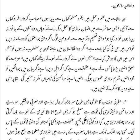
وانا الیہ راجعون۔
ان حالات میں علم وعمل میں یکسو مسلم کہاں سے پیدا ہوں؟ صاحب کردار افراد کہاں
سے آئیں؟ جس معاشرے میں انسان سازی کا عمل رک جائے‘ وہاں دو ٹانگوں کے جانور نہ
پیدا ہوں تو اور کیا ہو؟ دینی تعلیم وتربیت سے محروم یہ لوگ اگر دینی جماعتوں کو ووٹ نہ دیں
تو اس میں حیرانی کی کیا بات ہے؟ اگر وہ افغانستان میں بہتے خون پر مضطرب نہ ہوں تو آخر
اس میں ان کا دوش کیاہے؟ آخر انہوں نے کردار کے نمونے دیکھے کہاں ہیں؟ عزیمت کا
سبق انہیں پڑھایا کس نے ہے؟ حقیقت یہ ہے کہ اگر اہل دین اپنے گریبان میں جھانگیں تو
خود انہیں شرم ساری محسوس ہوگی۔ انہیں اپنے سوا کسی کی خامیاں نظر نہ آئیں گی۔ شاید اسی
لیے وہ یہ کام کرتے نہیں ہیں۔
۴۔ مغربی تہذیب کا طوطی جس طرح سر چڑھ کر بول رہا ہے اور مغربی طاقتیں سرمایے
اور سائنس وٹیکنالوجی کی قوت سے مسلح ہو کر جس طرح انا ولاغیری کے نعرے بلند کرتی
چہارسو پھنکار رہی ہیں‘ کیا وہ کوئی ڈھکی چھپی حقیقت ہے؟ کیا پاکستان کی دینی قوتوں کے پاس
ایک بھی اچھا تھنک ٹینک ہے جہاں مغرب کے بارے میں ضروری معلومات جمع ہوتی ہوں‘