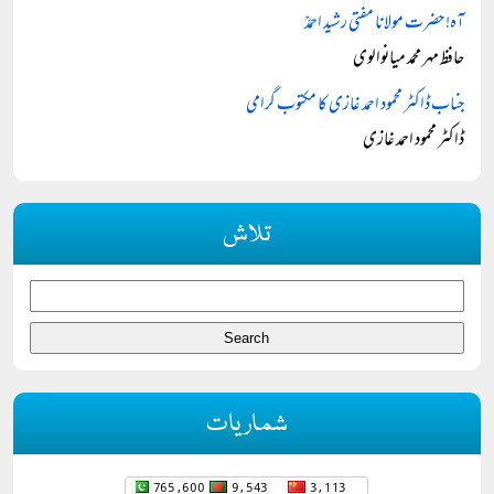
آہ! حضرت مولانا مفتی رشید احمدؒ
حافظ مہر محمد میانوالوی
جناب ڈاکٹر محمود احمد غازی کا مکتوب گرامی
ڈاکٹر محمود احمد غازی
تلاش
شماریات