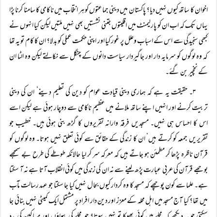
اخوان کا ساتھ کیوں نہیں دیا؟ پاکستان میں دینی جماعتوں کو ہر انتخاب میں ناکامی کا سامنا کرنا پڑا
یہاں تک کہ اب ان کو پارلیمنٹ میں اقلیتوں جتنی نشستیں بھی نہیں ملتیں لیکن کیا انہوں نے
کبھی سنجیدگی سے اس کے اسباب وعلل پر غور کیا اور اپنی حکمت عملی کو بدلا؟ ان کا کام تو یہ تھا
کہ وہ لوگوں کو سرمایہ دار اور جاگیردار سیاست دانوں کے چنگل سے نکالتے لیکن وہ الٹا ان
کے نخچیر بن گئے۔
۳۔ حقیقت یہ ہے کہ ہماری دینی قیادت عوام کو دین کی تعلیم دینے‘ ان کی دینی
تربیت کرنے اور انہیں اپنے ساتھ ملانے میں عظیم ناکامی سے دوچار ہوئی ہے لیکن اسے
اس کا احساس ہی نہیں۔ مسجدیں فرقہ وارانہ تقریروں کا گڑھ بنی ہوئی ہیں۔ خطیب جو
تقریریں جمعہ کو کرتے ہیں‘ ان کا زندگی کے حقائق سے کوئی تعلق نہیں ہوتا۔ وہ لوگوں کو
قرآن ناظرہ پڑھا کر مطمئن ہو جاتے ہیں کہ معرکہ سر کر لیا حالانکہ طوطے کی طرح بے سمجھے
بوجھے قرآن کی عربی عبارت پڑھ لینے سے نہ ان کی زندگی میں کوئی انقلاب آتا ہے نہ آ سکتا
ہے۔ علما سے کون پوچھے کہ مسجد کا وہ کردار کیوں بحال نہیں کیا جا سکتا جو عہد رسالت مآب
میں تھا؟ کیا آج مسجد میں اہل محلہ کے معزز اور دین دار افراد پر مشتمل ایک کمیٹی نہیں بنائی جا