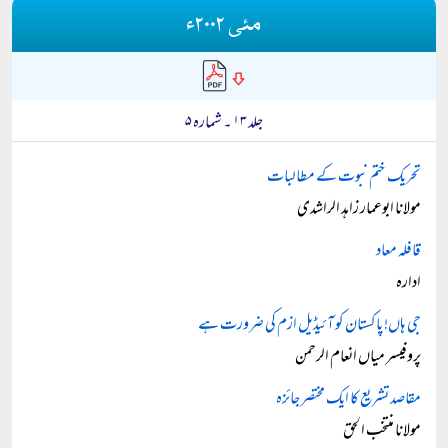
مئی ۲۰۰۲ء
جلد ۱۳ ۔ شمارہ ۵
تحریک ختم نبوت کے مطالبات
مولانا ابوعمار زاہد الراشدی
قافلہ معاد
ادارہ
جی ہاں! پاکستان کو آئیڈیل ازم کی ضرورت ہے
پروفیسر میاں انعام الرحمن
مقاصد تشریع کا ایک مختصر جائزہ
مولانا منتخب الحق