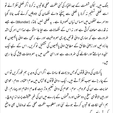
جنگ میں۔ لیکن شکست کے بعد اختیار کی گئی حکمت عملی کا تجزیہ نہ کرنا‘ اگر غلطی نظر آئے تو
اسے غلطی تسلیم نہ کرنا یا غلطی سے پہنچنے والے نقصان کی تاویلیں کرنے لگ جانا گویا
دوسرے لفظوں میں احساس زیاں کھو دینا ہے۔ یہ غلطی نہیں‘ بلنڈر
ہے جسے
(Blunder)
نہ قدرت معاف کرتی ہے اور نہ اس کے نقصانات سے بچا جا سکتا ہے لہذا اس امر کی اشد
ضرورت ہے کہ ہماری دینی قوتیں پوری معروضیت اور بے رحمی سے اپنی پالیسیوں کا
جائزہ لیں اور زمینی حقائق کے مطابق اپنی پالیسیوں کی تشکیل نو کریں۔ اس کے لیے ایک
سنجیدہ مباحثے اور مکالمے کی ضرورت ہے اور اسی ضمن میں یہ معروضات پیش کی جا رہی
ہیں۔
پاکستان کی دینی قوتوں کو جس ہزیمت کا سامنا ہے‘ اگر اس کی وجہ پر ہم غور کریں تو اس
کے چار بڑے سبب نظر آتے ہیں۔ ایک، دینی قوتوں کا آپس میں عدم اعتماد۔ دوم، عوامی
حمایت سے ان کی محروم۔ سوم، عوام کی دینی تعلیم وتربیت کا عدم اہتمام اور چہارم، ملی
اور بین الاقوامی سطح پر دوستوں اور دشمنوں کے بارے میں ان کی غیر حقیقت پسندانہ اپروچ۔
ہم انہی نکات کا تجزیہ کرتے ہوئے نئی اور مطلوب حکمت عملی کے خدوخال بھی واضح