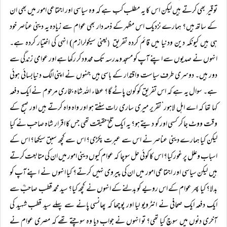
توقیر بھی کرتے ہیں لیکن اس کا یہ مطلب کب ہے کہ وہ سیاسی اور اجتماعی امور میں بھی ان
کے ساتھ ہیں؟ ہمارے نزدیک اس مظہر کے ذمہ دار بھی عوام سے زیادہ یہ دینی عناصر خود
ہی ہیں کیونکہ دین ودنیا میں قائم کردہ تفریق
یعنی سیکولرازم) انہی کی اختیار کردہ ہے۔
(
انہوں نے صدیوں سے اپنے آپ کو مسجد ومدرسہ تک محدود کر رکھا ہے اور عوامی زندگی سے
دور ہیں۔ دوسری طرف سیاست واقتدار کے باسی ہیں جنہوں نے اپنی الگ دنیابسائی ہوئی
ہے۔ سوال یہ ہے کہ اس تفریق کو کون پاٹے گا؟ عطاء اللہ شاہ بخاری مرحوم نے ایک دفعہ
کہا تھا کہ اے اہل لاہور‘ تقریر میری ساری رات سنتے ہو اور واہ واہ کرتے ہیں اور صبح کے
وقت ووٹ جا کر کسی اور کو دیتے ہو؟ یہ ایک تلخ حقیقت تھی جس کا اقرار شاہ صاحب نے کیا
لیکن کیا ہمارے دینی عناصر نے اس سے عبرت پکڑی؟ اس سے کچھ سبق سیکھا؟ اس کے
اسباب وعلل پر غور کیا؟ اس کا کوئی حل سوچا کہ عوام کیوں دینی امور میں ان کی متابعت کرتے
ہیں لیکن سیاسی اور اجتماعی امور میں ان کی پیروی نہیں کرتے؟ کیا انہوں نے اپنے آپ کو
بدلا؟ کیا پھر عوام کے اس رویے کو بدلنے کے انہوں نے کچھ کیا؟ سید محمد قطب صاحبؒ سے
ایک دفعہ ایک صحافی نے انٹرویو لیا اور پوچھا کہ پھانسی پانے سے پہلے سید قطب شہید کی
آخری دنوں میں سوچ کیا تھی؟ تو انہوں نے جواب دیا وہ سوچتے تھے کہ مصری عوام نے