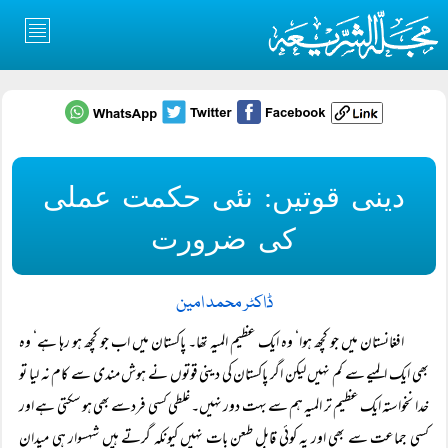
دینی قوتیں: نئی حکمت عملی
کی ضرورت
ڈاکٹر محمد امین
افغانستان میں جو کچھ ہوا‘ وہ ایک عظیم المیہ تھا۔ پاکستان میں اب جو کچھ ہو رہا ہے‘ وہ
بھی ایک المیے سے کم نہیں لیکن اگر پاکستان کی دینی قوتوں نے ہوش مندی سے کام نہ لیا تو
خدا نخواستہ ایک عظیم تر المیہ ہم سے بہت دور نہیں۔ غلطی کسی فردسے بھی ہو سکتی ہے اور
کسی جماعت سے بھی اور یہ کوئی قابل طعن بات نہیں کیونکہ گرتے ہیں شہسوار ہی میدان