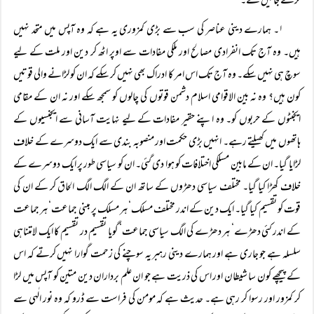
کرتے جائیں گے۔
۱۔ ہمارے دینی عناصر کی سب سے بڑی کمزوری یہ ہے کہ وہ آپس میں متحد نہیں
ہیں۔ وہ آج تک انفرادی مصالح اور ملکی مفادات سے اوپر اٹھ کر دین اور ملت کے لیے
سوچ ہی نہیں سکے۔ وہ آج تک اس امر کا ادراک بھی نہیں کر سکے کہ ان کو لڑانے والی قوتیں
کون ہیں؟ وہ نہ بین الاقوامی اسلام دشمن قوتوں کی چالوں کو سمجھ سکے اور نہ ان کے مقامی
ایجنٹوں کے حربوں کو۔ وہ اپنے حقیر مفادات کے لیے نہایت آسانی سے ایجنسیوں کے
ہاتھوں میں کھیلتے رہے۔ انہیں بڑی حکمت اور منصوبہ بندی سے ایک دوسرے کے خلاف
لڑایا گیا۔ ان کے مابین مسلکی اختلافات کو ہوا دی گئی۔ ان کو سیاسی طور پر ایک دوسرے کے
خلاف کھڑا کیا گیا۔ مختلف سیاسی دھڑوں کے ساتھ ان کے الگ الگ الحاق کر کے ان کی
قوت کو تقسیم کیا گیا۔ ایک دین کے اندر مختلف مسلک‘ ہر مسلک پر مبنی جماعت‘ ہر جماعت
کے اندر کئی دھڑے‘ ہر دھڑے کی الگ سیاسی جماعت‘ گویا تقسیم در تقسیم کا ایک لامتناہی
سلسلہ ہے جو جاری ہے اور ہمارے دینی رہبر یہ سوچنے کی زحمت گوارا نہیں کرتے کہ اس
کے پیچھے کون سا شیطان اور اس کی ذریت ہے جو ان علم برداران دین متین کو آپس میں لڑا
کر کمزور اور رسوا کر رہی ہے۔ حدیث ہے کہ مومن کی فراست سے ڈرو کہ وہ نور الٰہی سے