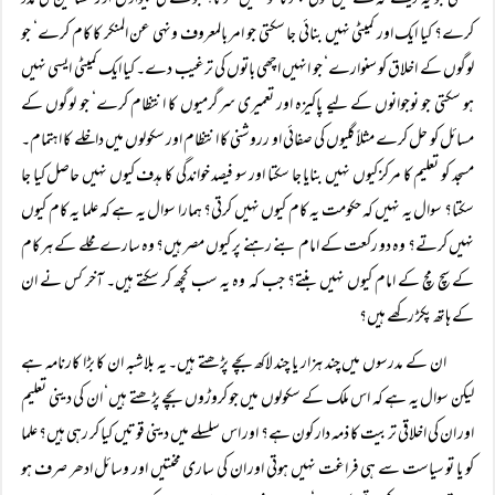
سکتی جو یہ دیکھے کہ محلے میں کوئی بھوکا تو نہیں سوتا؟ جو محلے کی بیواؤں اور مساکین کی مدد
کرے؟ کیا ایک اور کمیٹی نہیں بنائی جا سکتی جو امر بالمعروف ونہی عن المنکر کا کام کرے‘ جو
لوگوں کے اخلاق کو سنوارے‘ جو انہیں اچھی باتوں کی ترغیب دے۔ کیا ایک کمیٹی ایسی نہیں
ہو سکتی جو نوجوانوں کے لیے پاکیزہ اور تعمیری سرگرمیوں کا انتظام کرے‘ جو لوگوں کے
مسائل کو حل کرے مثلاً گلیوں کی صفائی او رروشنی کا انتظام اور سکولوں میں داخلے کا اہتمام۔
مسجد کو تعلیم کا مرکز کیوں نہیں بنایا جا سکتا اور سو فیصد خواندگی کا ہدف کیوں نہیں حاصل کیا جا
سکتا؟ سوال یہ نہیں کہ حکومت یہ کام کیوں نہیں کرتی؟ ہمارا سوال یہ ہے کہ علما یہ کام کیوں
نہیں کرتے؟ وہ دو رکعت کے امام بنے رہنے پر کیوں مصر ہیں؟ وہ سارے محلے کے ہرکام
کے سچ مچ کے امام کیوں نہیں بنتے؟ جب کہ وہ یہ سب کچھ کر سکتے ہیں۔ آخر کس نے ان
کے ہاتھ پکڑ رکھے ہیں؟
ان کے مدرسوں میں چند ہزار یا چند لاکھ بچے پڑھتے ہیں۔ یہ بلاشبہ ان کا بڑا کارنامہ ہے
لیکن سوال یہ ہے کہ اس ملک کے سکولوں میں جو کروڑوں بچے پڑھتے ہیں‘ ان کی دینی تعلیم
اور ان کی اخلاقی تربیت کا ذمہ دار کون ہے؟ اور اس سلسلے میں دینی قوتیں کیا کر رہی ہیں؟ علما
کو یا تو سیاست سے ہی فراغت نہیں ہوتی اور ان کی ساری محنتیں اور وسائل ادھر صرف ہو