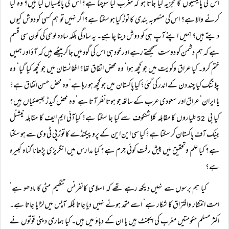
اس کی پالیسیوں کا تجزیہ کیا جاتا ہو کہ مغرب کیا سوچتا ہے؟ اس کی پالیسیاں کیا ہیں؟ وہ کیا
کرنے والا ہے؟ اس کی منصوبہ بندی کا توڑ کیا ہو سکتا ہے؟ اگر نہیں تو ہم کسی کو دوش کیوں
دیتے ہیں؟ ہمیں اپنے آپ ہی کو دوش دینا چاہیے۔ یہ سادگی بلکہ سادہ لوحی کی کون سی قسم
ہے کہ ہم دشمن کو دوست سمجھتے رہے اور خود ہی اس کی گود میں جا کر بیٹھے ہیں کہ آؤ اور ہمیں
ختم کرو۔ کیا عراق وکویت میں جو کچھ ہوا‘ وہ محض اتفاق تھا؟ افغانستان میں جو کچھ کیا گیا‘ وہ
پلاننگ کیا چند دن کے اندر کی گئی؟ کیا پاکستان میں جو کچھ ہو رہا ہے‘ وہ محض حسن اتفاق ہے؟
یا ایران‘ عراق اور سعودی عرب کے ساتھ جو ہوتا نظر آتا ہے‘ وہ محض گیدڑ بھبھکیاں ہیں؟
کیا بی
طیاروں کا مقابلہ کلاشنکوف سے کیا جا سکتا ہے؟ کیاآئی ایم ایف کا مقابلہ نیشنل
52
بینک آف پاکستان کر سکتا ہے؟ کیا سی این این کے پروپیگنڈے کا توڑ پی ٹی وی سے ہو سکتا
ہے؟ کیا علم وتحقیق میں پیش رفت کوئی جرم ہے؟ کیا مدارس میں انگریزی پڑھانا گناہ کبیرہ
ہے؟
کیا ہم برسوں سے نہیں دیکھ رہے تھے کہ اسلامی کانفرنس تنظیم مٹی کا مادھو ہے‘
امت انتشار وافتراق کا شکار ہے‘ اسے متحد ہونے نہیں دیا جاتا بلکہ آپس میں لڑایا جاتا ہے۔
اکثر مسلم حکومتیں مغرب کی ایجنٹ ہیں یا ان کے دباؤ میں ہیں۔ کیا ہماری دینی قوتوں نے