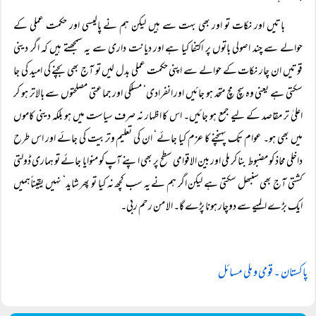
باتیں اور نکات تو اور بھی بہت سے ہیں لیکن ہم نے پالیسی اور حکمت عملی کے
حوالے سے چند اصولی باتوں پر اکتفا کیا ہے اور دیانت داری سے یہ سمجھتے ہیں کہ اگر دینی
قوتیں ان چار نکات کے حوالے سے اپنی حکمت عملی بدل لیں تو آج بھی بچنے کی امید کی جا
سکتی ہے یعنی وہ سچ مچ متحد ہو جائیں اور انفرادی‘ مسلکی اور جماعتی مصلحتوں سے بالاتر ہو کر
اعلیٰ تر مقاصد کے لیے جمع ہو جائیں۔ اس کا اظہار نہ صرف سیاست میں ہو بلکہ دینی کاموں
میں بھی ہو۔ عوام تک پہنچنے کا عزم کیا جائے‘ ان کی تعلیم وتربیت کی جائے اور اس طرح
داخلی محاذ کو مضبوط بنا کر ملی اور بین الاقوامی سطح پر بھی اپنے آپ کو منوایا جائے تو ہماری ڈولتی
کشتی آج بھی سنبھل سکتی ہے لیکن اگر ہم نے یہ سب کچھ نہ کیا تو پھر شاید‘ نہیں یقیناًہمیں
ایک بڑے المیے سے دوچار ہونا پڑے گا۔ الا من رحم ربی۔
پاکستان ۔ قومی و ملی مسائل