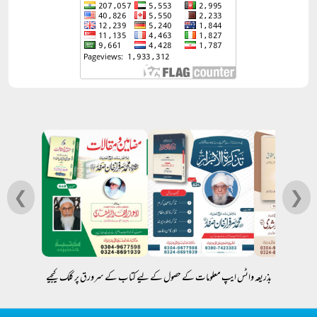
❮
❯
بذریعہ واٹس ایپ معلومات کے حصول کے لیے کتاب کے سرورق پر کلک کیجیے