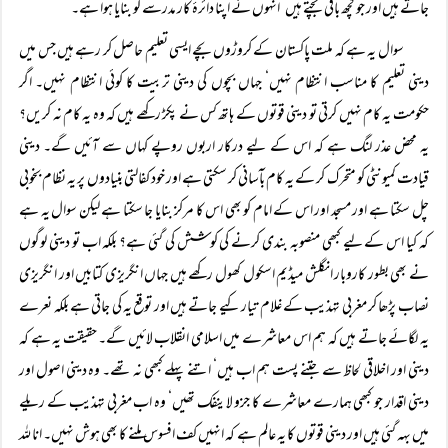
جاتے ہیں اور جو کچھ باقی بچتے ہیں‘ انہوں نے اپنا دائرۂ کار مدرسے کو بنایا ہوا ہے۔
سوال یہ ہے کہ ملت پاکستان کے کروڑوں بچے ایسی تعلیم حاصل کر رہے ہیں جس میں
دینی تعلیم کا مناسب انتظام نہیں‘ جہاں بچوں کی دینی تربیت کا کوئی انتظام نہیں۔ اگر
حکومت یہ کام نہیں کرتی تو دینی قوتوں کے ہاتھ کس نے پکڑ رکھے ہیں کہ وہ یہ کام نہ کریں؟
یہ محض عذر لنگ ہے کہ اس کے لیے درکار اربوں روپے کہاں سے آئیں گے۔ دینی
قیادت کمیونٹی کو متحرک کر کے یہ کام بآسانی کر سکتی ہے اور خود کفالتی بنیادوں پر یہ نظام بخوبی
چل سکتا ہے اور مسجد اور اس کے امام کو بھی اس کا مرکز بنایا جا سکتا ہے لیکن سوال یہ ہے
کہ کیا اس کے لیے کبھی منصوبہ بندی کرنے کی کوشش کی گئی ہے؟ بلکہ اب تو دینی لوگوں
نے بھی بطور کاروبار انگلش میڈیم اسکول کھول رکھے ہیں جہاں انگریزی کتابیں اور انگریزی
نصاب پڑھا کر مغربی تہذیب کے غلام تیار کیے جاتے ہیں اور توقع یہ کی جاتی ہے بلکہ نعرے
یہ لگائے جاتے ہیں کہ ہم اس معاشرے میں اسلامی انقلاب لائیں گے۔ حقیقت یہ ہے کہ
دینی اور اخلاقی لحاظ سے جتنے پست ہم اب ہیں‘ اتنے پہلے کبھی نہ تھے۔ وہ دینی اصول اور
دینی اقدار جو کبھی ہمارے معاشرے کا جزو لاینفک تھیں‘ وہ اب مغربی تہذیب کے ریلے
میں بہہ گئی ہیں اور دینی قوتوں کا یہ عالم ہے کہ انہیں کف افسوس ملنے کا بھی ہوش نہیں۔ انا للہ