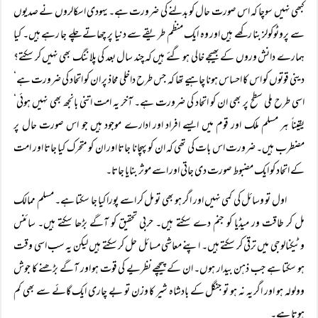
کبھی نہیں سوچا کہ اس صورت حال کو بدلنے کی ضرورت ہے۔ یہودی اسکالروں نے صدیوں
سے پروٹوکولز بنا رکھے ہیں اور وہ ایک منظم طریقے سے دنیا پر چھاتے چلے جا رہے ہیں۔ کیا
ہمارے دانش وروں کے بھیجے خالی ہو گئے ہیں کہ چند سال بعد کی پلاننگ بھی نہیں کر سکتے؟
دینی قوتوں کو اس کا احساس ہونا چاہیے تھا کہ جس طرح داخلی محاذ پر ان کو اتحاد کی ضرورت ہے‘
اسی طرح ملی سطح پر بھی ان کو اتحاد کی ضرورت ہے۔ آخر یہ امت اتنی بانجھ بھی نہیں ہوئی‘
یقیناً ہر مسلم ملک اور قوم میں ایسے افراد اور ادارے موجود ہیں جو اس صورت حال پر
مضطرب ہیں۔ ضرورت اس بات کی تھی کہ ان کو پہچانا جاتا اور ان کو متحرک کیا جاتا اور امت
کے اتحاد کو ایک مضبوط صورت دی جاتی اور اسے موثر بنایا جاتا۔
اول تو وسائل کی کمی نہیں اور اگر ہو بھی تو مل کر اسے پورا کیا جا سکتا ہے۔ مسلم ممالک
مل کر طاقت ور میڈیا کو جنم دے سکتے ہیں۔ حربی تحقیق کو آگے بڑھا سکتے ہیں۔ سائنس
وٹیکنالوجی میں ترقی کر سکتے ہیں۔ اپنے معاشی مسائل حل کر سکتے ہیں لیکن یہ سب اسی وقت
ہو سکتا ہے جب ذہن بیدار ہوں۔ ان کے پیچھے نظریے کی قوت ہو اور آگے بڑھنے کا جوش
وولولہ ہو اور اگر یہ نہ ہو تو جنگل کے بادشاہ شیر کا وزن تو بے چاری ایک گائے سے بھی کم
ہوتا ہے۔