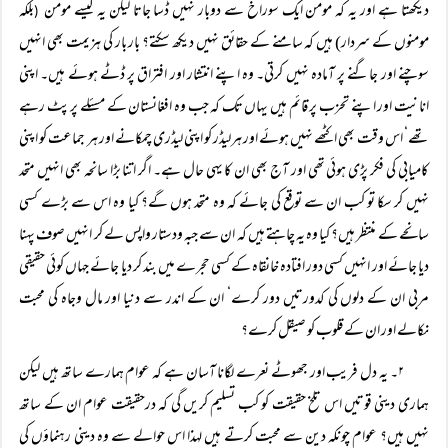
دیکھتا ہے اور یہ کہ مومن ایک سوراخ سے دوبار نہیں ڈسا جاتا لیکن یہ کیسے مومن
بلکہ
(
مومنوں کے سردار) ہیں کہ سامنے کے حقائق نہیں دیکھ سکتے؟ بار بار کی ہزیمت بھی انہیں
سوچنے اور جاگنے پر آمادہ نہیں کرتی۔ وہ اپنے انتشار اور افتراق پر ڈٹے ہوئے ہیں۔ اپنی
انانیت اور اپنے تحزب پر قائم ہیں یہاں تک کہ جب وہ افغانستان کے مسئلے پر پٹ رہے
تھے‘ اس وقت بھی اکٹھے نہیں ہوئے اور ہرلیڈر کو اپنی لیڈری چمکانے اور ہر جماعت کو اپنی
کامیابی کی فکر پڑی ہوئی تھی اور آج بھی ان کا یہی حال ہے۔ اگر اتنا بڑا سانحہ بھی انہیں متحد
نہیں کر سکا تو کب ان سے توقع کی جائے کہ وہ متحد ہوں گے؟ کیا وہ اس سے بڑے کسی
سانحے کے منتظر ہیں؟ کیا وہ یہ چاہتے ہیں کہ ان سے جبہ ودستار واپس لے کر انہیں صوف پہنا
دیا جائے اور انہیں کسی دور افتادہ خانقاہ کے کسی حجرے میں بند کر دیا جائے جہاں کوئی حقیقی
مربی ان کے دلوں کی کدورتیں دور کرے‘ ان کے اندر سے دنیا اور مال وجاہ کی محبت
نکالے اور ان کے قلوب کو صیقل کرے؟
۲۔ یہ دل فریب اور جھوٹے نعرے لگانا آسان ہے کہ عوام ہمارے ساتھ ہیں لیکن
ہماری دینی قوتیں اس تلخ حقیقت کو کب تسلیم کریں گی کہ درحقیقت عوام ان کے ساتھ
نہیں ہیں؟ عوام چونکہ دین سے محبت کرتے ہیں لہذا اس حوالے سے وہ دینی رہنماؤں کی