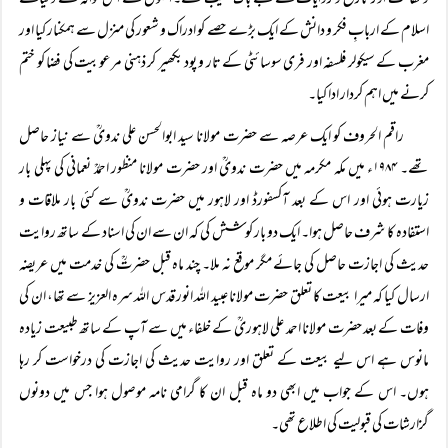
و ثقافت اور تاریخ و روایات کے بے باک نقیب تھے۔ انہوں نے اس حوالہ سے دنیائے
اسلام کے اربابِ فکر و دانش کے ایک بڑے حصے کو ادراک و شعور کی منزل سے ہمکنار کیا اور
مغرب کے سیکولر فلسفہ اور فری سوسائٹی کے تار و پود بکھیر کر ذہنی مرعوبیت کی فضا کو ختم
کرنے میں اہم کردار ادا کیا۔
راقم الحروف کو ایک عرصہ سے حضرت مولانا سید ابوالحسن علی ندویؒ سے نیاز حاصل
تھے۔ ۱۹۸۴ء میں مکہ مکرمہ میں حضرت ندویؒ اور حضرت مولانا منظور احمدؒ نعمانی کی پہلی بار
زیارت ہوئی اور اس کے بعد آکسفورڈ اور لاہور میں حضرت ندویؒ سے کئی بار ملاقات و
استفادہ کا شرف حاصل ہوا۔ ایک دو بار کوشش کی کہ ان سے ان کی اسناد کے ساتھ روایت
حدیث کی اجازت حاصل کی جائے مگر موقع نہ ملا۔ چند ماہ قبل حضرتؒ کی خدمت میں عریضہ
ارسال کیا کہ میرا بیعت کا تعلق حضرت مولانا عبید اللہ انور قدس اللہ سرہ العزیز سے تھا، ان کی
وفات کے بعد حضرت مولانا احمد علی لاہوریؒ کے خلفاء میں سے آپ کے ساتھ طبیعت زیادہ
مانوس ہے اس لیے بیعت کے تعلق اور روایت حدیث کی اجازت کی درخواست کر رہا
ہوں۔ اس کے جواب میں ابھی دو ماہ قبل ان کا گرامی نامہ موصول ہوا جس میں دونوں
گزارشات کی قبولیت کی اطلاع تھی۔