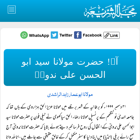
آہ! حضرت مولانا سید ابو
الحسن علی ندویؒ
مولانا ابوعمار زاہد الراشدی
۳۱ دسمبر ۱۹۹۹ء کو برطانیہ کے شہر برنلے میں مولانا عزیز الحق ہزاروی کے ہاں تھا کہ
جامعہ الہدیٰ نوٹنگھم کے پرنسپل مولانا رضاء الحق سیاکھوی نے ٹیلی فون پر حضرت مولانا سید
ابوالحسن علی ندویؒ کے انتقال کی روح فرسا خبر دیتے ہوئے بتایا کہ حضرت مولانا ندویؒ آج
صبح رائے بریلی
انڈیا) میں اپنا دنیا کا سفر مکمل کر کے خالق حقیقی سے جا ملے ہیں، انا للہ وانا
(