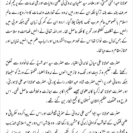
مولانا عبد الحئی حسنیؒ، اور علامہ سید سلیمان ندویؒ کی علمی روایات اور ملی خدمات کے پرچم کو نہ
صرف بلند سے بلند تر کیا بلکہ ان کے دور میں ندوہ کے تعارف و خدمات کا دائرہ پورے عالم
اسلام بالخصوص عالم عرب تک پھیلتا چلا گیا۔ اردو ان کے گھر کی زبان تھی جبکہ عربی میں
انہیں بے تکلف گفتگو اور تحریر کا ملکہ حاصل تھا۔ اور اللہ تعالیٰ نے انہیں فصاحت و سلاست
کے جس کمال سے نوازا تھا اس نے خود عرب دانشوروں اور اربابِ علم میں انہیں نمایاں اور
ممتاز مقام دے دیا تھا۔
حضرت مولانا علی میاںؒ خاندانی اعتبار سے حضرت سید احمد شہیدؒ کے خانوادہ سے تعلق
رکھتے تھے، تعلیم و تربیت اور تگ و تاز میں انہوں نے ندوۃ العلماء لکھنؤ کے ورثہ کو سنبھالا
جبکہ روحانی طور پر انہیں حضرت شاہ عبد القادر رائے پوریؒ، حضرت مولانا احمد علی لاہوریؒ،
اور حضرت مولانا محمد زکریا کاندھلوی جیسے عظیم اکابر سے اجازت و خلافت حاصل تھی۔ اس
طرح وہ مختلف عظیم الشان نسبتوں کا مجمع البحار بن گئے تھے۔
حضرت مولانا سید ابوالحسن علی ندویؒ نے مغربی ثقافت اور اس کے پیداکردہ نظریاتی و
علمی فتنوں کے تعاقب کو اپنی زندگی کا مشن بنا رکھا تھا۔ وہ بلاشبہ اس دور میں اسلامی تہذیب