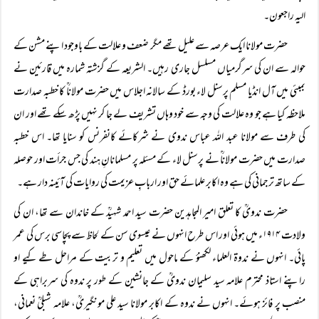
الیہ راجعون۔
حضرت مولانا ایک عرصہ سے علیل تھے مگر ضعف و علالت کے باوجود اپنے مشن کے
حوالہ سے ان کی سرگرمیاں مسلسل جاری رہیں۔ الشریعہ کے گزشتہ شمارہ میں قارئین نے
بمبئی میں آل انڈیا مسلم پرسنل لاء بورڈ کے سالانہ اجلاس میں حضرت مولاناؒ کا خطبہ صدارت
ملاحظہ کیا ہے جو وہ علالت کی وجہ سے خود وہاں تشریف لے جا کر نہیں پڑھ سکے تھے اور ان
کی طرف سے مولانا عبد اللہ عباس ندوی نے شرکائے کانفرنس کو سنایا تھا۔ اس خطبہ
صدارت میں حضرت مولاناؒ نے پرسنل لاء کے مسئلہ پر مسلمانانِ ہند کی جس جرأت اور حوصلہ
کے ساتھ ترجمانی کی ہے وہ اکابر علمائے حق اور اربابِ عزیمت کی روایات کی آئینہ دار ہے۔
حضرت ندویؒ کا تعلق امیر المجاہدین حضرت سید احمد شہیدؒ کے خاندان سے تھا، ان کی
ولادت ۱۹۱۴ء میں ہوئی اور اس طرح انہوں نے عیسوی سن کے لحاظ سے پچاسی برس کی عمر
پائی۔ انہوں نے ندوۃ العلماء لکھنؤ کے ماحول میں تعلیم و تربیت کے مراحل طے کیے او
راپنے استاذ محترم علامہ سید سلیمان ندویؒ کے جانشین کے طور پر ندوہ کی سربراہی کے
منصب پر فائز ہوئے۔ انہوں نے ندوہ کے اکابر مولانا سید علی مونگیریؒ، علامہ شبلیؒ نعمانی،