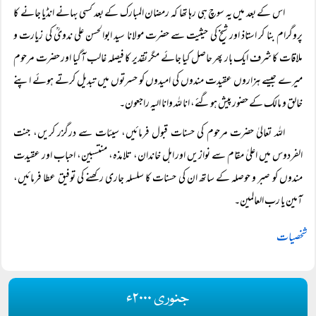
اس کے بعد میں یہ سوچ ہی رہا تھا کہ رمضان المبارک کے بعد کسی بہانے انڈیا جانے کا
پروگرام بنا کر استاذ اور شیخ کی حیثیت سے حضرت مولانا سید ابوالحسن علی ندویؒ کی زیارت و
ملاقات کا شرف ایک بار پھر حاصل کیا جائے مگر تقدیر کا فیصلہ غالب آگیا اور حضرت مرحوم
میرے جیسے ہزاروں عقیدت مندوں کی امیدوں کو حسرتوں میں تبدیل کرتے ہوئے اپنے
خالق و مالک کے حضور پیش ہوگئے، انا للہ وانا الیہ راجعون۔
اللہ تعالیٰ حضرت مرحوم کی حسنات قبول فرمائیں، سیئات سے درگزر کریں، جنت
الفردوس میں اعلیٰ مقام سے نوازیں اور اہل خاندان، تلامذہ، منتسبین، احباب اور عقیدت
مندوں کو صبر و حوصلہ کے ساتھ ان کی حسنات کا سلسلہ جاری رکھنے کی توفیق عطا فرمائیں،
آمین یا رب العالمین۔
شخصیات
جنوری ۲۰۰۰ء