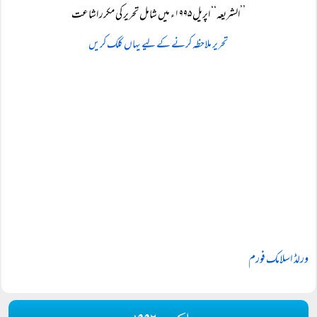
’’الشریعہ‘‘ اپریل ۱۹۹۵ء میں شامل تحریر کی مکرر اشاعت
تحریر ملاحظہ کرنے کے لیے یہاں کلک کریں
ورلڈ اسلامک فورم