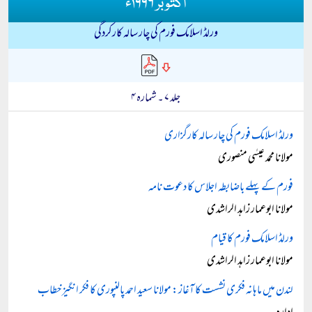
اکتوبر ۱۹۹۶ء
ورلڈ اسلامک فورم کی چار سالہ کارکردگی
جلد ۷ ۔ شمارہ ۴
ورلڈ اسلامک فورم کی چار سالہ کارگزاری
مولانا محمد عیسٰی منصوری
فورم کے پہلے باضابطہ اجلاس کا دعوت نامہ
مولانا ابوعمار زاہد الراشدی
ورلڈ اسلامک فورم کا قیام
مولانا ابوعمار زاہد الراشدی
لندن میں ماہانہ فکری نشست کا آغاز: مولانا سعید احمد پالنپوری کا فکر انگیز خطاب