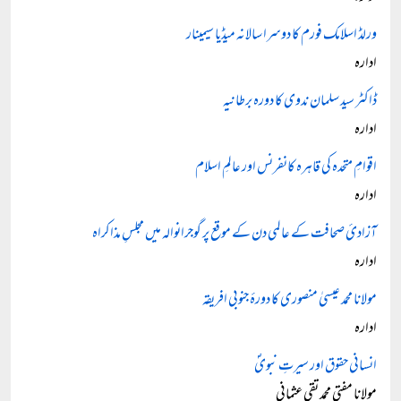
ورلڈ اسلامک فورم کا دوسرا سالانہ میڈیا سیمینار
ادارہ
ڈاکٹر سید سلمان ندوی کا دورہ برطانیہ
ادارہ
اقوامِ متحدہ کی قاہرہ کانفرنس اور عالمِ اسلام
ادارہ
آزادیٔ صحافت کے عالمی دن کے موقع پر گوجرانوالہ میں مجلسِ مذاکراہ
ادارہ
مولانا محمد عیسیٰ منصوری کا دورۂ جنوبی افریقہ
ادارہ
انسانی حقوق اور سیرتِ نبویؐ
مولانا مفتی محمد تقی عثمانی