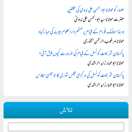
علماء کو مولانا ابو الحسن علی ندوی کی تلقین
حضرت مولانا سید ابو الحسن علی ندویؒ
ورلڈ اسلامک فورم کے قیام پر مہتمم دارالعلوم دیوبند کی مبارکباد
مولانا مرغوب الرحمٰن بجنوری
پاکستان شریعت کونسل کے قیام کی ضرورت کیوں پیش آئی؟
مولانا ابوعمار زاہد الراشدی
پاکستان شریعت کونسل کی مرکزی مجلس شورٰی کا تاسیسی اجلاس
مولانا ابوعمار زاہد الراشدی
تلاش