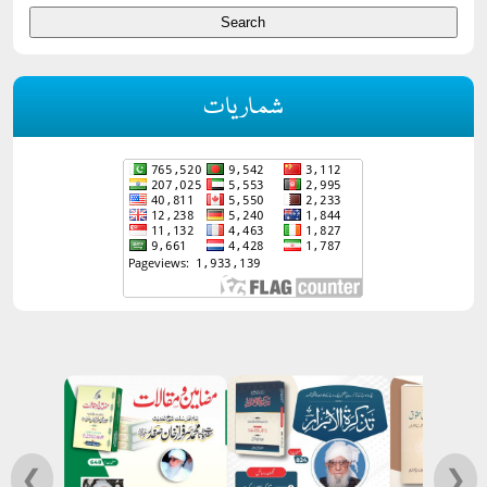
شماریات
❮
❯