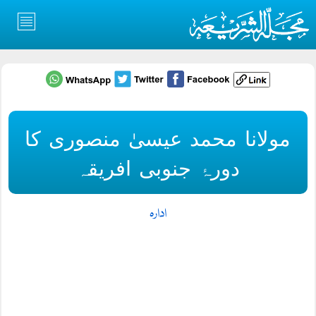
مولانا محمد عیسیٰ منصوری کا
دورۂ جنوبی افریقہ
ادارہ