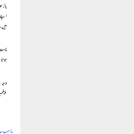
باز ا
اپنے 
ہیں۔ 
پست ذ
ہوتا
وجہ ہ
پیغمب
مذاہب عا