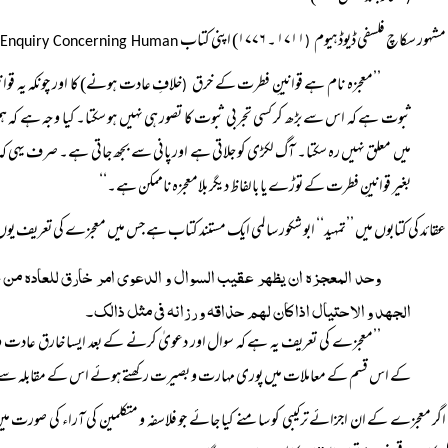
مشهور سکاچ فلسفی ڈیوڈ ہیوم
۱۷۱۱ ۔ ۱۷۷۶)
اپنی کتاب
 Enquiry Concerning Human
(
’’معجزہ نام ہے قوانینِ فطرت کے خرق
خلافِ عادت ہونے) کا اور چونکہ یہ قوان
(
ثبوت ہے کہ اس سے بڑھ کر کسی تجربی ثبوت کا تصور ہی نہیں ہو سکتا۔ کیا وجہ ہے کہ ہم
میں معلق نہیں رہ سکتا۔ آگ لکڑی کو جلاتی ہے اور پانی سے بجھ جاتی ہے۔ صرف یہی کہ 
بغیر
قوانینِ فطرت کے توڑے یا بالفاظ دیگر بلامعجزہ ناممکن ہے۔‘‘
عقائد کی کتابوں میں ’’تمہید‘‘ ابو شکور سالمی ایک مستند کتاب ہے جس میں معجزے کی
تعریف یو
وحد المعجزه ان يظهر عقيب السوال و الدعوى امر خارق للعاده من غ
الجهد و الاحتيال اذا كان لهم حذاقه و رزانه فی مثل ذالک۔
’’معجزے کی تعریف یہ ہے کہ سوال اور دعویٰ کرنے کے بعد ایسا خارق عادت واقع
کے اس قسم کے معاملات میں پوری مہارت و بصیرت رکھتے ہوئے اس کے مقابلہ سے ع
اگر معجزے کے ان اجزائے ترکیبی کو سامنے کیا جائے جو فلاسفہ و متکلمین کی آراء کی صورت م