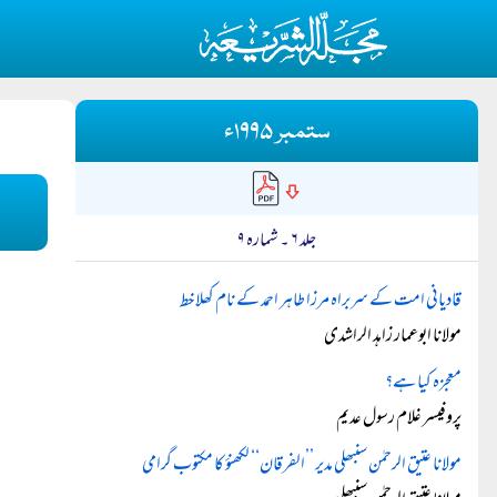
ستمبر ۱۹۹۵ء
جلد ۶ ۔ شمارہ ۹
قادیانی امت کے سربراہ مرزا طاہر احمد کے نام کھلا خط
مولانا ابوعمار زاہد الراشدی
معجزہ کیا ہے؟
پروفیسر غلام رسول عدیم
مولانا عتیق الرحمٰن سنبھلی مدیر ’’الفرقان‘‘ لکھنؤ کا مکتوب گرامی