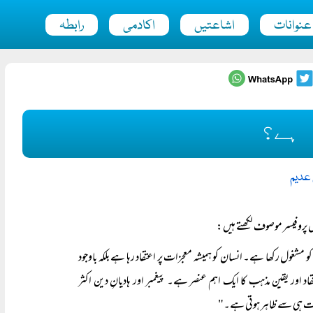
عنوانات
اشاعتیں
اکادمی
رابطہ
 ہے؟
 عدیم
پروفیسر موصوف لکھتے ہیں:
ل رکھا ہے۔ انسان کو ہمیشہ معجزات پر اعتقاد رہا ہے بلکہ باوجود
 اور یقین مذہب کا ایک اہم عنصر ہے۔ پیغمبر اور ہادیانِ دین اکثر
رت ہی سے ظاہر ہوتی ہے۔"