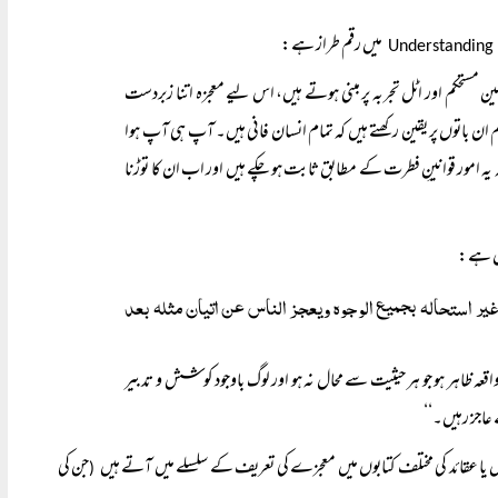
میں رقم طراز ہے:
Understanding
ین مستحکم اور اٹل تجربہ پر مبنی ہوتے ہیں، اس لیے معجزہ اتنا زبردست
 ان باتوں پر یقین رکھتے ہیں کہ تمام انسان فانی ہیں۔ آپ ہی آپ ہوا
یہ امور قوانینِ فطرت کے مطابق ثابت ہو چکے ہیں اور اب ان کا توڑنا
ں ہے:
ير استحاله بجميع الوجوه ويعجز الناس عن اتيان مثله بعد
ہ ظاہر ہو جو ہر حیثیت سے محال نہ ہو اور لوگ باوجود کوشش و تدبیر
اجز رہیں۔‘‘
یں یا عقائد کی مختلف کتابوں میں معجزے کی تعریف کے سلسلے میں آتے ہیں
جن کی
(