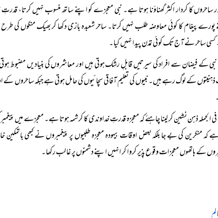
ور ساحروں کا کردار اکثر گھناؤنا ہوتا ہے۔ نبی معجزے کو اپنے ساتھ منسوب نہیں کرتا، قدرت
پورے پیغام کا کوئی معاوضہ طلب نہیں کرتا۔ ساحر شعبدہ بازی دکھا کر بھیک منگوں کی طرح اج
کسی ساحر نے آج تک کوئی تمدن پیدا نہیں کیا۔
نبی کے فیضان سے افراد کی سیرتیں قابلِ رشک ہوتی ہیں اور معاشروں کی بنیادیں مضبوط ہوتی ر
ہنیتوں کے لوگ رہے ہیں۔ نبیوں کی تعلیم آفاقی سچائیوں کی حامل ہوتی ہے جبکہ ساحروں کے اوہ
۔
فی الجملہ ذہن نشین کر لینا چاہئے کہ معجزہ قدرتِ خداوندی کا کرشمہ ہوتا ہے۔ معجزے میں پیغمبر ک
ے کہ منکرین کی بے جا بلکہ بعض اوقات بیہودہ معجزہ طلبیوں پر پیغمبروں نے کبھی باتمکین خاموش
روں کے ہاتھوں معجزات وقوع پذیر کروا کر انہیں اپنے دشمنوں پر غالب رکھا۔
لم