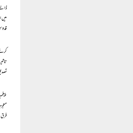
ڈالنے
میں ا
قدوس 
کرنے 
تاثیر
تصدیق
پیغمب
معجزہ
فرق ج