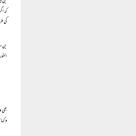
جن کی
کہ اگ
کی طر
بن سل
الفو
بھی و
و
کہا