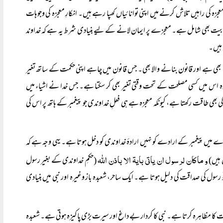
زہ کی راہیں تلاش کرنے میں اپنی توانائیاں کھپا رہے ہیں۔ انکارِ معجزہ کی وجوہات
رعوبیت بھی شامل ہے۔ معجزے پر ایمان لانے کے لیے بنیادی شرط یہ ہے کہ خداوند
ہیں۔
ت بھی ہے اور قانون بنانے والا بھی۔ جس قانون میں چاہے اپنی حکمت کے ساتھ تغیر
وہ اس میں کسی مصلحت کے تحت وقتی تغیر بھی کر سکتا ہے۔ جس خدا نے اشیاء میں
بھی طاقت رکھتا ہے، کیونکہ معجزہ ہے ہی فعلِ خداوندی جو پیغمبر کے ہاتھ پر اس کی
ے میں پیغمبر کے ارادے کو نہیں ارادۂ خداوندی کو دخل ہوتا ہے۔ یہی وجہ ہے کہ
و ما كان لرسول ان ياتی بايۃ الا باذن الله
ہیں)
(حکمِ خداوندی کے بغیر رسول
رسول کی صداقت کی دلیل ہوتا ہے۔ ایک ساحر، شعبدہ باز وغیرہ اور نبی میں بنیادی
مہارت کا مظاہرہ کرتا ہے۔ نبی کا کردار بے داغ اور سیرت بڑی پاکیزہ ہوتی ہے۔ شعبدہ