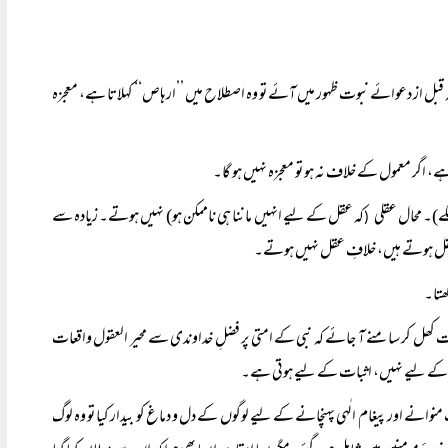
ہے، معجزہ
ہے، اگر معمول کے خلاف نہ ہو تو معجزہ نہیں ہو گا۔
سکے)۔ محال عقلی
کہ عقل کے لیے انہیں ماننا ہی ناممکن ہو) نہیں ہوتے۔ زیادہ سے
(
 عقل ہوتے ہیں، خلافِ عقل نہیں ہوتے۔
ھتا۔
یہ بات کھل کر سامنے آ جائے کہ نبی کے امتی پر فضلِ خداوندی سے محیر العقول واقعات
ابطال کے لیے نہیں، اثبات کے لیے ہوتی ہے۔
وانے اور پیغام الٰہی پہنچانے کے لیے لوگوں کے دل و دماغ کو بیدار کیا تو وہ لوگ