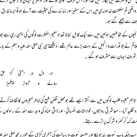
 عقل و فطرت میں بگاڑ نہیں تھا، فورً‌ا اس طرف متوجہ ہوئے اور پیغمبر پر ایمان لا کر قبول کر کے
ر واقعی تم سلطنتِ خداوندی میں اس کے سفیر اور نمائندے کی حیثیت سے آئے ہو تو ایسا خارقِ عاد
ف سے بھیجے گئے ہو۔
نبیوں کے مخاطبین اولین میں سے ایک قابلِ لحاظ تعداد سلیم الفطرت لوگوں کی ایسی رہی ہے جو ان
امؓ نے جو تورات و انجیل کے بہت بڑے عالم تھے، دیکھتے ہی نبی صلی اللہ علیہ وسلم کے بار
ر شرفِ ایمان سے مشرف ہو گئے ؎
روئے و آواز پیغمبرؐ
تاہم معجزه طلب لوگوں میں سے اکثر ایسے تھے جو محض تفنن طبع کی خاطر معجزوں کا تقاضا کرتے یا پ
ہ تقلید ِآباء، معاشرتی رواجوں، خواہشاتِ نفسانی، اور ذاتی عناد کی وجہ سے اللہ کے رسولوں کے
نت کهہ کر کفر و شرک پر اڑے رہتے۔
اب جبکہ بابِ نبوت بند ہو چکا اور سلسلۂ نبوت و رسالت کی آخری کڑی کے طور پر محمد صلی اللہ عل