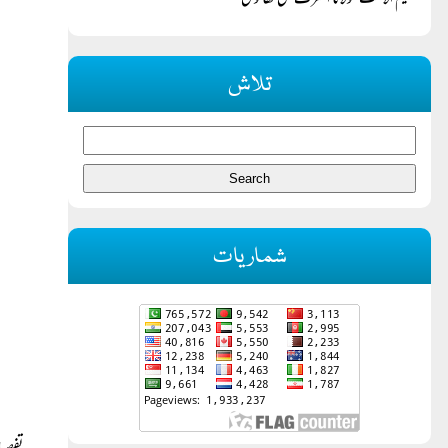
حکیم الامت مولانا اشرف علی تھانویؒ
تلاش
شماریات