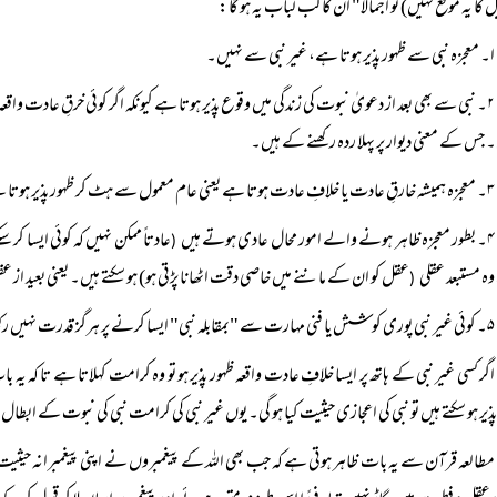
 کا یہ موقع نہیں) تو اجمالا" ان کا لب لباب یہ ہو گا:
ا۔ معجزہ نبی سے ظہور پذیر ہوتا ہے، غیر نبی سے نہیں۔
۲۔ نبی سے بھی بعد از دعویٰ نبوت کی زندگی میں وقوع پذیر ہوتا ہے کیونکہ اگر کوئی خرقِ عادت واقعہ قبل از دعوائے نبوت ظہور میں آئے تو وہ اصطلاح میں ’’ارہاص‘‘ کہلاتا
 جس کے معنی دیوار پر پہلا ردہ رکھنے کے ہیں۔
۳۔ معجزہ ہمیشہ خارقِ عادت یا خلافِ عادت ہوتا ہے یعنی عام معمول سے ہٹ کر ظہور
پذیر ہوتا 
۴۔ بطور معجزہ ظاہر ہونے والے امور محال عادی ہوتے ہیں
عادتاً‌ ممکن نہیں کہ کوئی ایسا کر 
(
 وہ مستبعد عقلی
عقل کو ان کے ماننے میں خاصی دقت اٹھانا پڑتی ہو) ہو سکتے ہیں۔
یعنی بعید از
(
۵۔ کوئی غیر نبی پوری کوشش یا فنی مہارت سے "بمقابلہ نبی" ایسا کرنے پر ہرگز
قدرت نہیں رک
اگر کسی غیر نبی کے ہاتھ پر ایسا خلافِ عادت واقعہ ظہور پذیر ہو تو وہ کرامت کہلاتا ہے تا کہ 
پذیر ہو سکتے ہیں تو نبی کی اعجازی حیثیت کیا ہو گی۔ یوں غیر نبی کی کرامت نبی کی نبوت کے 
مطالعہ قرآن سے یہ بات ظاہر ہوتی ہے کہ جب بھی اللہ کے پیغمبروں نے اپنی پیغمبرانہ حیثیت من