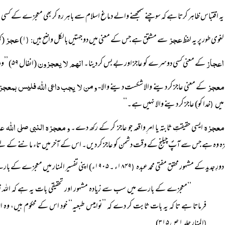
یہ اقتباس ظاہر کرتا ہے کہ سوچنے سمجھنے والے دماغ اسلام سے باہر رہ کر بھی معجزے
کے کسی ن
عجز
عجز
لغوی طور پر یہ لفظ
سے مشتق ہے جس کے معنی میں دو جہتیں بالکل واضح ہیں
۱)
(ک
: (
اعجاز
انہم لا يعجزون
کے معنی کسی دوسرے کو عاجز اور بے بس کر دینا۔
(انفال ۵۹) ’’
وہ
معجز
و من لا یجب داعى الله فليس بمعجز
کے معنی عاجز کر دینے والا شکست دینے والا-
میں
خدا کو) عاجز کر دینے والا نہیں ہے۔‘‘
(
معجزه
و معجزہ النبی صلى الله 
ایسی حقیقتِ ثابتہ یا امر ِواقعہ جو عاجز کر کے رکھ دے۔
زہ وہ ہے جس سے آپؐ چیلنج کے وقت دشمن کو عاجز کر دیں۔ اس کے آخر میں تاء ماننے کے ل
دورِ جدید کے مشہور محقق مفتی محمد عبده
۱۸۴۹ء ۔ ۱۹۰۵ء) اپنی تفسیر المنار میں معجزے
کے بارے 
(
’’معجزے کے بارے میں سب سے زیادہ مشہور اور تحقیقی بات یہ ہے کہ اللہ
فرماتا ہے تا کہ یہ بات ثابت کر دے کہ ’’نوامیس طبعیہ‘‘ خود اس کے محکوم ہیں، و
المنار جلد ۱ ص ۳۱۵)
(