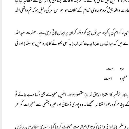
 زمرۂ مومنین میں شامل ہو گئے۔ مگر بسا اوقات ایسا بھی ہوا کہ ان سے مطالبہ کیا گیا
ت واقعہ پیش کرو جو عادی نظام کے خلاف ہو، جو اس امر کی دلیل ہو کہ تم واقعی اللہ
بیاء کرام کی پاکیزہ سیرتوں ہی کو دیکھ کر ان پر ایمان لاتی رہی ہے۔ حضرت عبد اللہ
ليس هذا بوجه کذاب
ے میں کہہ دیا
(یہ کسی جھوٹے کا چہرہ نہیں ہو سکتا) اور فی
 معجزه است 
ھر پیغمبر کا استہزا
مذاق اڑانا) مقصود ہوتا۔ انہیں معجزے بھی دکھا دیے جاتے تو
(
 پیغام کو درخور اعتنا نہ سمجھتے۔ وہ پوری ڈھٹائی اور خیرہ چشمی سے معجزات کو سحر
یہ وسلم
فداہ ابی و امی) کو تا قیام قیامت مبعوث کر دیا گیا، اسلامی عقائد میں دراڑیں
(