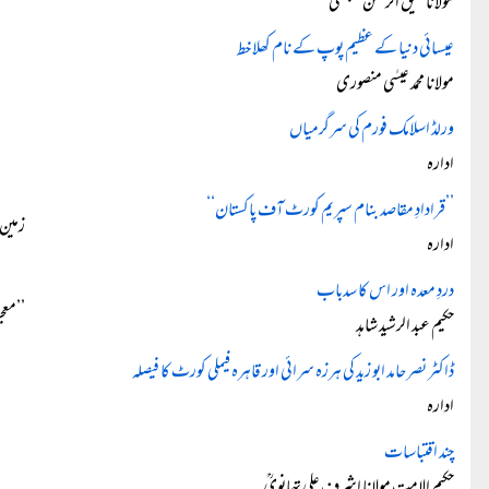
مولانا عتیق الرحمٰن سنبھلی
عیسائی دنیا کے عظیم پوپ کے نام کھلا خط
مولانا محمد عیسٰی منصوری
ورلڈ اسلامک فورم کی سرگرمیاں
ادارہ
’’قرادادِ مقاصد بنام سپریم کورٹ آف پاکستان‘‘
زمین 
ادارہ
دردِ معدہ اور اس کا سدباب
’’معج
حکیم عبد الرشید شاہد
ڈاکٹر نصر حامد ابو زید کی ہرزہ سرائی اور قاہرہ فیملی کورٹ کا فیصلہ
ادارہ
چند اقتباسات