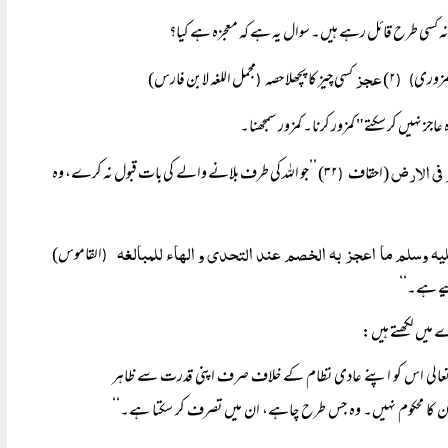
ہ کسی طرح قائل رہے ہیں۔ سوال یہ ہے کہ معجزہ ہے کیا؟
عجز
مزوری
۲)
کسی چیز کا پچھلا حصہ
مجمل اللغہ لابن فارس)
(
) (
 عاجز نہیں کر سکتے" کمزور کرنا۔ کمزور سمجھنا۔
 فی الارض
(احقاف
۳۲) ’’جو اللہ کی طرف بلانے والے کی بات قبول نہ کرے، وہ
(
عليه وسلم ما اعجز به الخصم عند التحدى و الهاء للمبالغه
القاموس)
(
یے ہے۔‘‘
میں لکھتے ہیں:
 تعالی اس کو اپنے عادی نظام کے خلاف صرف اپنی قدرت سے ظاہر
ہ ان کا محکوم نہیں۔ وہ جس طرح چاہے، ان میں تصرف
کر سکتا ہے۔‘‘