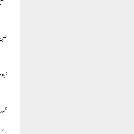
تفصیل
نہیں۔
زیادہ
ظہور 