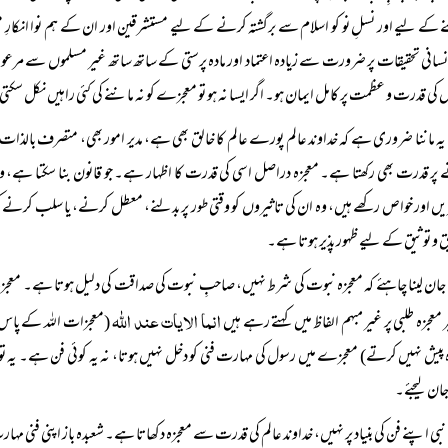
 کے لیے اور نسلِ نو کو اسلام سے برگشتہ کرنے کے لیے مستشرقین اور ان کے ہم نوا انکارِ معج
نسانی تحقیقات پر ضرورت سے زیادہ اعتماد اور مادہ پرستی کے ساتھ ساتھ غیر مسلموں سے م
کی قدرت و عظمت پر کامل ایمان ہو۔ اگر ایسا نہ ہو تو معجزے کو نہ ماننے کی کئی راہیں نکل سکتی
یہ ماننا ضروری ہے کہ خداوند عالم پورے عالم کا خالق بھی ہے، مدیر امور بھی، متصرف بالذا
پر قدرت بھی رکھتا ہے۔ معجزه دراصل اسی کی قدرت کا اظہار ہے۔ جو قانون بنا سکتا ہے، 
یں اور خواص رکھے ہیں، وہ ان کی تاثیروں کو وقتی طور پر بدلنے، معطل کرنے، یا سلب کرنے کی 
 و توثیق کے لیے ظہور پذیر ہوتا ہے۔
جان لینا چاہئے کہ معجزہ نبوت کی شرط نہیں، صاحبِ نبوت کی صداقت کی دلیل ہوتا ہے۔ معجز
انما الایات عند الله
ر معجزه طلبی پر غیر مبہم الفاظ میں کہتے رہے ہیں
(معجزات اللہ کے پاس 
 پیش نہیں کرتے) معجزے میں رسول کی مہارت فنی کو دخل نہیں ہوتا، نہ یہ کوئی فن ہے۔ یہ تو 
ان لیجئے۔
نبی اپنے فن کی بنیاد پر نہیں، خداوند عالم کی قدرت سے معجزہ دکھاتا ہے۔ شعبدہ باز اپنی فنی 