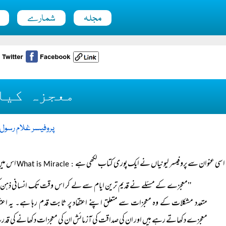
مجلہ
شمارے
معجزہ کیا
پروفیسر غلام رسول
اسی عنوان سے پروفیسر لیونیاں نے ایک پوری کتاب لکھی ہے
اس میں 
What is Miracle
:
"معجزے کے مسئلے نے قدیم ترین ایام سے لے کر اس وقت تک انسانی ذہن کو مشغو
متعدد مشکلات کے وہ معجزات سے متعلق اپنے اعتقاد پر ثابت قدم رہا ہے۔ یہ اعتقاد
معجزے دکھاتے رہے ہیں اور ان کی
صداقت کی آزمائش ان کی معجزات دکھانے کی قد