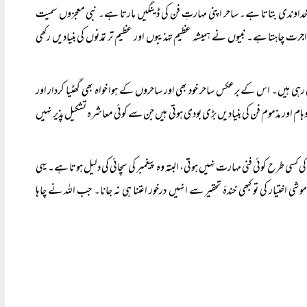
ِ خداوندی بتاتا ہے۔ ساحر اپنی مہارتِ فن کی ڈینگیں مارتا ہے۔ نبی معجزوں سمیت
رت چاہتا ہے۔ نبیوں نے ہمیشہ عظیم تہذیبوں اور عظیم تر تمدنوں کی بنیادیں رکھی
ہی ہیں۔ اس کے برعکس ساحر خود بھی اور ساحروں کے ہوا خواہ بھی گھٹیا کردار اور
ام اور مذموم فن کی بنیادیں بڑی بودی ہوتی ہیں جن سے کوئی معاشرہ تشکیل
پذیر نہیں
ی کسی طرح کوئی فنی مہارت نہیں ہوتی، البتہ وہ پیغمبر کی سچائی کی دلیل ہوتا ہے۔ یہی
ی اختیار کی تو کبھی خندۂ تحقیر سے انہیں درخور اعتنا ہی نہ جانا۔ جب اللہ نے چاہا