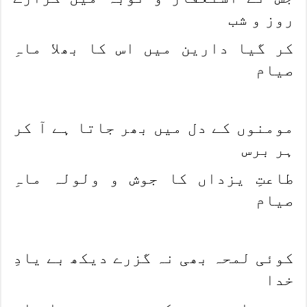
روز و شب
کر گیا دارین میں اس کا بھلا ماہِ
صیام
مومنوں کے دل میں بھر جاتا ہے آ کر
ہر برس
طاعتِ یزداں کا جوش و ولولہ ماہِ
صیام
کوئی لمحہ بھی نہ گزرے دیکھ بے یادِ
خدا