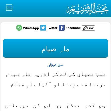
ماہِ صیام
سرور میواتی
علتِ عصیاں کی لے کر ادویہ ماہِ صیام
مرحبا صد مرحبا لو آگیا ماہِ صیام
جس قدر ممکن ہو اس کی میہمانی