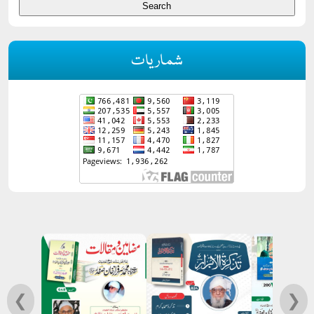
شماریات
❮
❯