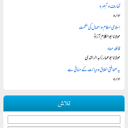
تعارف و تبصرہ
ادارہ
اسلامی احکام و اعمال کی حکمت
مولانا ابوالکلام آزادؒ
قافلۂ معاد
مولانا ابوعمار زاہد الراشدی
یہ صحافتی اخلاق و دیانت کے منافی ہے
ادارہ
تلاش