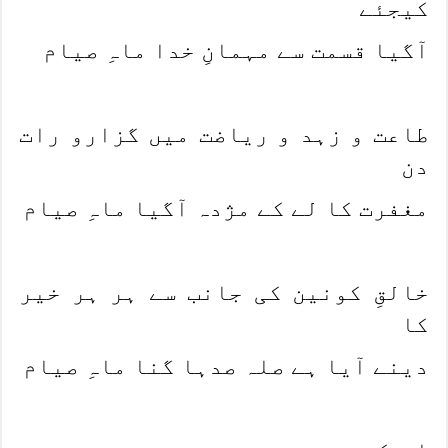
کیجئے
آگیا قسمت سے مہمانِ خدا ماہِ صیام
طاعت و زہد و ریاضت میں گزارو رات
دن
مغفرت کا لے کے مژدہ آگیا ماہِ صیام
خالقِ کونین کی جانب سے ہر ہر خیر
کا
دینے آیا ہے صلہ صدہا گنا ماہِ صیام