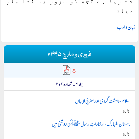
دے رہا ہے تجھ کو سرور یہ ندا ماہِ
صیام
زبان و ادب
فروری و مارچ ۱۹۹۵ء
جلد ۶ ۔ شمارہ ۲ و ۳
اسلام، دہشت گردی اور مغربی لابیاں
ادارہ
رمضان المبارک، ارشاداتِ رسول ﷺ کی روشنی میں
ادارہ