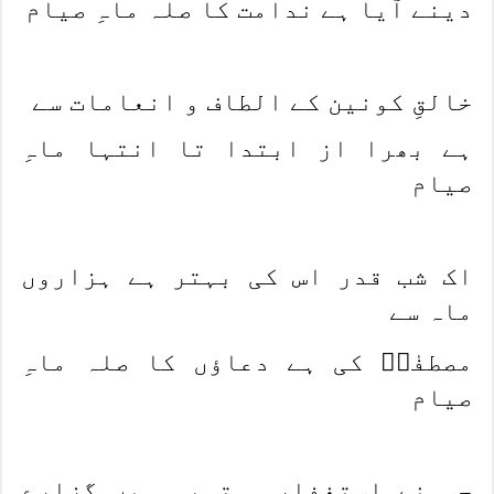
دینے آیا ہے ندامت کا صلہ ماہِ صیام
خالقِ کونین کے الطاف و انعامات سے
ہے بھرا از ابتدا تا انتہا ماہِ
صیام
اک شب قدر اس کی بہتر ہے ہزاروں
ماہ سے
مصطفٰیؐ کی ہے دعاؤں کا صلہ ماہِ
صیام
جس نے استغفار و توبہ میں گزارے