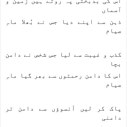
اس کی بدبختی پہ روتے ہیں زمین و
آسماں
ذہن سے اپنے دیا جس نے بُھلا ماہِ
صیام
کذب و غیبت سے لیا جس شخص نے دامن
بچا
اس کا دامن رحمتوں سے بھر گیا ماہِ
صیام
پاک کر لیں آنسوؤں سے دامن تر
دامنی