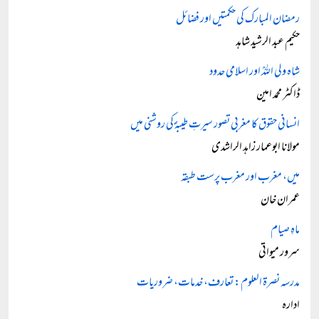
رمضان المبارک کی حکمتیں اور فضائل
حکیم عبد الرشید شاہد
شاہ ولی اللہؒ اور اسلامی حدود
ڈاکٹر محمد امین
انسانی حقوق کا مغربی تصور سیرتِ طیبہؐ کی روشنی میں
مولانا ابوعمار زاہد الراشدی
میں، مغرب اور مغرب پرست طبقہ
عمران خان
ماہِ صیام
سرور میواتی
مدرسہ نصرۃ العلوم: تعارف، خدمات، ضروریات
ادارہ