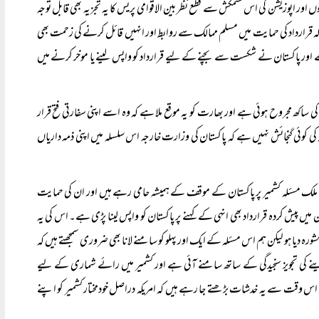
 اور اپوزیشن کی اس کشمکش سے قطع نظر بین الاقوامی پریس کا یہ تجزیہ بھی قابل توجہ
 کہ قرارداد کی حمایت میں مسلم ممالک سے روابط اور انہیں قائل کرنے کی زحمت بھی
ے اور پاکستان نے شکست سے بچنے کے لیے قرارداد کو واپس لینے یا موخر کرنے میں
ساکھ مجروح ہوئی ہے اور بھارت کو یہ موقع ملا ہے کہ وہ اسے اپنی سفارتی فتح قرار
 کوئی گنجائش نہیں ہے کہ پاکستان کی وزارت خارجہ اس سلسلہ میں اپنی ذمہ داریاں
ونوں ملک مسئلہ کشمیر پر پاکستان کے موقف کے ہمیشہ حامی رہے ہیں اور ان کی حمایت
پیش کردہ قرارداد بھی انہی کے کہنے پر پاکستان کو واپس لینا پڑی ہے۔ اس کی یہ
 دیا ہو لیکن ہم اس مسئلہ کے ایک اور پہلو کو سامنے لانا بھی ضروری سمجھتے ہیں کہ
 کی تجویز سنجیدگی کے ساتھ سامنے آئی ہے اور کشمیر میں رائے شماری کے لیے
ے اس وقت سے یہ خدشات بڑھتے جا رہے ہیں کہ امریکہ دراصل خودمختار کشمیر کو اپنے