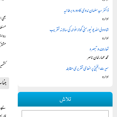
ادارہ
ڈاکٹر سید سلمان ندوی کا دورہ برطانیہ
بھی ا
ادارہ
مسئلہ
شاہ ولی اللہ یونیورسٹی گوجرانوالہ کی سالانہ تقریب
روایت
ادارہ
مشترک
تعارف و تبصرہ
محمد عمار خان ناصر
کشمیر 
سیرت النبیؐ پر انعامی تقریری مقابلہ
ادارہ
جناب 
تلاش
لیے و