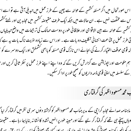
اس صورتحال میں اگر مسئلہ کشمیر کے حوالہ سے چین کے طرز عمل میں تبدیلی آتی ہے تو اسے
س سے مختلف نہیں ہے۔ ان حالات میں جبکہ ایک طرف مقبوضہ کشمیر میں مجاہدین اور نہتے کشم
 کشمیر کے حوالہ سے بین الاقوامی اور علاقائی طور پر دوست ممالک کی ترجیحات میں واضح تب
ی طرز عمل پر قناعت انتہائی تکلیف دہ بات ہے۔ اور اس سے زیادہ اذیت ناک بات یہ ہے کہ حکو
ہ قومی موقف اختیار کرنے کی بجائے اس نازک قومی مسئلہ کو باہمی کشمکش اور ایک دوسرے کو نیچا
ہم حکومت اور اپوزیشن سے گزارش کریں گے کہ وہ اپنے اپنے طرز عمل پر نظر ثانی کریں اور مل بیٹ
کے سلسلہ میں اپنی قومی ذمہ داریوں کو صحیح طور پر ادا کر سکیں۔
محمد مسعود اظہر کی گرفتاری
ماہنامہ صدائے مجاہد کراچی کے مدیر جناب محمد مسعود اظہر کو گزشتہ دنوں سری نگر میں گرفتار کر لی
ہاں پہنچے ہی تھے کہ گرفتار کر لیے گئے اور مبینہ طور پر انہیں تشدد کا نشانہ بنایا جا رہا ہے۔ مقب