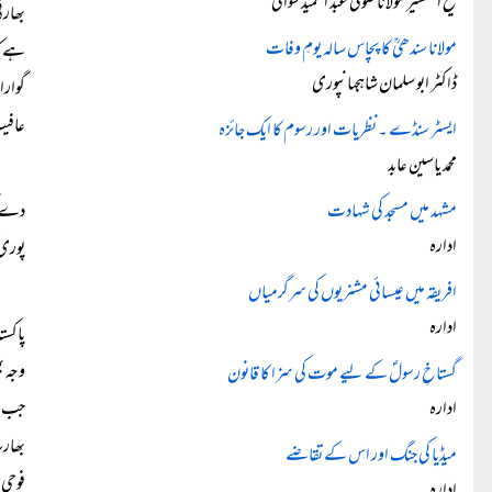
شیخ التفسیر مولانا صوفی عبد الحمید سواتیؒ
بھارت
مولانا سندھیؒ کا پچاس سالہ یومِ وفات
ہے کہ
ڈاکٹر ابو سلمان شاہجہانپوری
گوارا
عافی
ایسٹر سنڈے ۔ نظریات اور رسوم کا ایک جائزہ
محمد یاسین عابد
مشہد میں مسجد کی شہادت
دے کر
ادارہ
پوری 
افریقہ میں عیسائی مشنریوں کی سرگرمیاں
ادارہ
پاکست
وجہ ب
گستاخِ رسولؐ کے لیے موت کی سزا کا قانون
ادارہ
جب سے
بھارت
میڈیا کی جنگ اور اس کے تقاضے
فوجی 