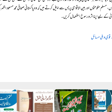
ن کو باخبر رکھنا ہر صحافی کی پیشہ وارانہ ذمہ داری ہے اور کسی بھی صحافی کو اس کے اس حق 
ں، مسلم حکومتوں اور بین الاقوامی پریس سے اپیل کرتے ہیں کہ وہ پاکستانی صحافی محمد مسعود اظ
ائی کے لیے اپنا اثر و رسوخ استعمال کریں۔
 قومی و ملی مسائل