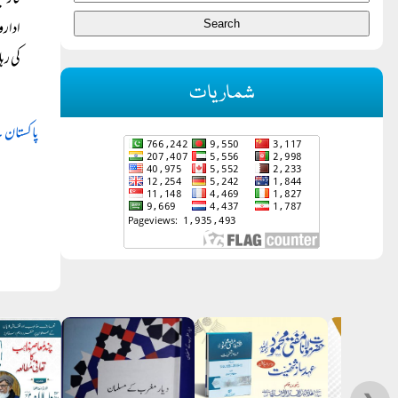
قارئی
ادارو
کی رہ
شماریات
پاکستان ۔