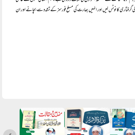
سے محروم کرنا صحافت کے مسلمہ اصولوں کی خلاف ورزی ہے۔ ہم انسانی حقوق کے عالمی
ہر کی گرفتاری کا نوٹس لیں اور انہیں بھارت کی مسلح فورسز کے تشدد سے بچانے اور ان