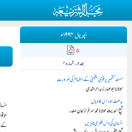
اپریل ۱۹۹۴ء
جلد ۵ ۔ شمارہ ۴
مسئلہ کشمیر پر قومی یکجہتی کے اہتمام کی ضرورت
مولانا ابوعمار زاہد الراشدی
بدعت اور اس کا وبال
انسان
شیخ الحدیث مولانا محمد سرفراز خان صفدر
الاقو
انسان کی دس فطری چیزیں
کے را