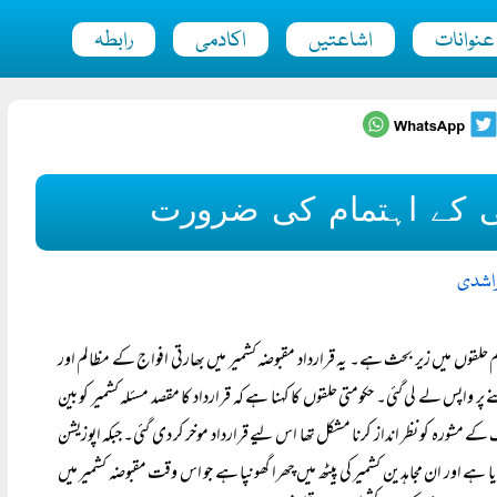
عنوانات
اشاعتیں
اکادمی
رابطہ
ی کے اہتمام کی ضرورت
لراشدی
م حلقوں میں زیر بحث ہے۔ یہ قرارداد مقبوضہ کشمیر میں بھارتی افواج کے مظالم اور
 واپس لے لی گئی۔ حکومتی حلقوں کا کہنا ہے کہ قرارداد کا مقصد مسئلہ کشمیر کو بین
کے مشورہ کو نظر انداز کرنا مشکل تھا اس لیے قرارداد موخر کر دی گئی۔ جبکہ اپوزیشن
ا ہے اور ان مجاہدین کشمیر کی پیٹھ میں چھرا گھونپا ہے جو اس وقت مقبوضہ کشمیر میں