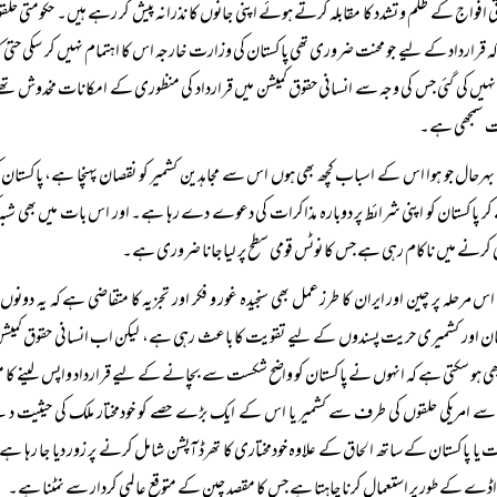
ی افواج کے ظلم و تشدد کا مقابلہ کرتے ہوئے اپنی جانوں کا نذرانہ پیش کر رہے ہیں۔ حکومتی حلقوں
 قرارداد کے لیے جو محنت ضروری تھی پاکستان کی وزارت خارجہ اس کا اہتمام نہیں کر سکی حتیٰ
 نہیں کی گئی جس کی وجہ سے انسانی حقوق کمیشن میں قرارداد کی منظوری کے امکانات مخدوش تھ
ت سمجھی ہے۔
بہرحال جو ہوا اس کے اسباب کچھ بھی ہوں اس سے مجاہدین کشمیر کو نقصان پہنچا ہے، پاکستان کی 
 پاکستان کو اپنی شرائط پر دوبارہ مذاکرات کی دعوے دے رہا ہے۔ اور اس بات میں بھی شبہ کی
کرنے میں ناکام رہی ہے جس کا نوٹس قومی سطح پر لیا جانا ضروری ہے۔
اس مرحلہ پر چین اور ایران کا طرز عمل بھی سنجیدہ غور و فکر اور تجزیہ کا متقاضی ہے کہ یہ د
ان اور کشمیری حریت پسندوں کے لیے تقویت کا باعث رہی ہے، لیکن اب انسانی حقوق کمیشن میں 
ھی ہو سکتی ہے کہ انہوں نے پاکستان کو واضح شکست سے بچانے کے لیے قرارداد واپس لینے کا مشورہ
 امریکی حلقوں کی طرف سے کشمیر یا اس کے ایک بڑے حصے کو خودمختار ملک کی حیثیت دینے
 یا پاکستان کے ساتھ الحاق کے علاوہ خودمختاری کا تھرڈ آپشن شامل کرنے پر زور دیا جا رہا ہ
اڈے کے طور پر استعمال کرنا چاہتا ہے جس کا مقصد چین کے متوقع عالمی کردار سے نمٹنا ہے۔