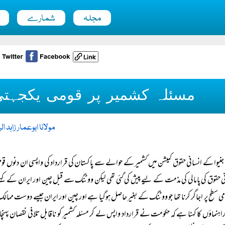
مجلہ
شمارے
مسئلہ کشمیر پر قومی یکجہت
مولانا ابوعمار زاہد ا
جنیوا کے انسانی حقوق کمیشن میں کشمیر کے حوالے سے پاکستان کی قرارداد کی واپسی ان دنوں قو
ی حقوق کی پامالی کی مذمت کے لیے پیش کی گئی تھی لیکن ووٹنگ سے قبل چین اور ایران کے کہنے پر
امی سطح پر اجاگر کرنا تھا جو ووٹنگ کے بغیر حاصل ہوگیا ہے اور چین اور ایران جیسے دوست ممالک 
ہنماؤں کا کہنا ہے کہ حکومت نے قرارداد واپس لے کر مسئلہ کشمیر کو ناقابل تلافی نقصان پہنچای