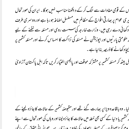
 اس کے قومی مفادات سے الگ کر کے دیکھنا مناسب نہیں ہوگا۔ ایران کی صورتحال
یری عوام پر بھارتی افواج کے مظالم میں مسلسل اضافہ ہو رہا ہے اور دوسری طرف
دیلیاں دکھائی دے رہی ہیں، وزارت خارجہ کی سست روی اور مسئلہ سے نمٹنے کے لیے
متی پارٹیوں اور اپوزیشن نے مسئلہ کی نزاکت کا احساس کرنے اور مسئلہ کشمیر پر
 دکھانے کا ذریعہ بنا لیا ہے۔
ھ کر مسئلہ کشمیر پر مشترکہ موقف اور پالیسی اختیار کریں تاکہ اہل پاکستان آزادیٔ
ا گیا۔ وہ باقاعدہ ویزا پر بھارت گئے تھے اور مقبوضہ کشمیر کے حالات کا جائزہ لینے کے
وضہ کشمیر یا دنیا کے کسی بھی خطہ میں حالات کا جائزہ لینا اور وہاں کی صورتحال سے اپنے