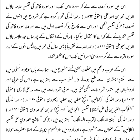
اس میں سورۂ کہف سے لے کر سورۂ ناس تک، اور سورۂ فاتحہ کی تفسیر علامہ جلال
الدین محمد بن احمد محلی
متوفی ۸۶۴ھ
رحمہ اللہ کی تحریر کردہ ہے کہ شروع میں انہوں نے
)
(
نصف آخر کی تفسیر لکھی، اور اس سے فارغ ہو کر نصف اول میں سے صرف سورۃ فاتحہ کی
تفسیر لکھ پائے تھے کہ ان کا انتقال ہو گیا۔ پھر اُن کے انتقال کے چھ سال بعد علامہ جلال
الدین سیوطی
متوفی ۹۱۱ھ
رحمہ اللہ نے تقریباً بائیس سال کی عمر میں چالیس دنوں کے اندر
)
(
سورۂ بقرہ سے لے کر سورۂ بنی اسرائیل تک اس کا تکملہ لکھا۔
اس کے عرب و عجم میں مختلف محقق نسخے مطبوع ہیں۔ ہمارے ہاں موجودہ نسخوں میں
سے "مکتبۃ البشری" سے طبع ہونے والا نسخہ سب سے بہترین ہے، اس کی عربی اور
اُردوزبان میں متعدد شروحات لکھی گئی ہیں۔ عربی شروحات میں سے ملا علی قاری
متوفی
(
۱۰۱۴ھ) رحمہ اللہ کی ’’الجمالین‘‘، شیخ عطیہ بن عطیہ الأجهوری
متوفی ۱۱۹۰ھ
رحمہ اللہ کی
)
(
’’الكوكب النبرین في حل ألفاظ [ تفسير] الجلالین‘‘ اور شیخ احمد بن محمد صاوی
متوفی ۱۲۴۱ھ
)
(
رحمہ اللہ كى ’’بلغۃ السالك لأقرب المسالك‘‘ بہترین ہیں، جو کہ ’’حاشیۃ الصاوي علی تفسیر
الجلالین‘‘ کے عنوان سے مشہور ہے، اور اُردو میں دار العلوم دیوبند کے استاذ حضرت مولانا