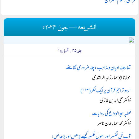
قرآن / علوم القرآن
الشریعہ — جون ۲۰۲۴ء
جلد ۳۵ ۔ شمارہ ۶
تعارفِ ادیان و مذاہب: چند ضروری تقاضے
مولانا ابوعمار زاہد الراشدی
اردو تراجمِ قرآن پر ایک نظر (۱۱۳)
ڈاکٹر محی الدین غازی
خطبہ حجۃ الوداع کی روایات
ڈاکٹر محمد عمار خان ناصر
آپ فنِ تفسیر اور اصولِ تفسیر کیسے پڑھیں اور پڑھائیں!