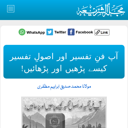
آپ فنِ تفسیر اور اصولِ تفسیر
کیسے پڑھیں اور پڑھائیں!
مولانا محمد صدیق ابراہیم مظفری