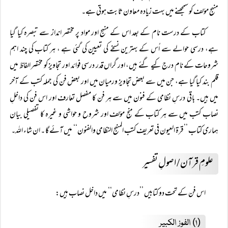
منہجِ مؤلف کو سمجھنے میں بہت زیادہ معاون ثابت ہوتی ہے۔
کتاب کے درست نام کے بعد اس کے منہج اور مواد پر مختصر انداز سے تبصرہ کیا گیا
ہے، درسی حوالے سے اُس کے بہترین نسخے کی تعیین کی گئی ہے ، ہر کتاب کی چند اہم
شروحات کے نام درج کیے گئے ہیں، اور گراں قدر درسی فوائد اور تجاویز کو مختصر الفاظ میں
قلم بند کیا گیا ہے، جن میں سے بعض تجاویز ورمیان میں اور بعض فن کی جملہ کتب کے آخر
میں ہیں۔ باقی درسِ نظامی کے فنون میں سے ہر فن کا مفصل تعارف اور اس فن کی داخلِ
نصاب کتب میں سے ہر کتاب کے منجِ مؤلف اور شروح و حواشی و غیرہ کا تفصیلی بیان
ہماری کتاب ’’قرۃ العيون في تعريف كتب المنہج النظامي والفنون‘‘ میں آئے گا ۔ ان شاء اللہ۔
علومِ قرآن / اصولِ تفسیر
اس فن کے تحت دو کتابیں ’’درسِ نظامی‘‘ میں داخل نصاب ہیں:
(۱) الفوز الکبیر