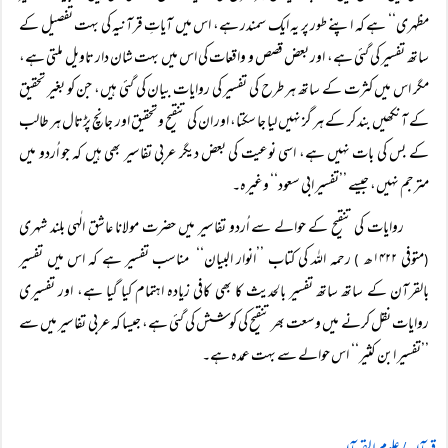
مظہری‘‘ ہے کہ اپنے طور پر یہ ایک سمندر ہے، اس میں آیاتِ قرآنیہ کی بہت تفصیل کے
ساتھ تفسیر کی گئی ہے، اور بعض قصص و واقعات کی اس میں بہت شان دار تاویل ملتی ہے،
مگر اس میں کثرت کے ساتھ ہر طرح کی تفسیر کی روایات بیان کی گئی ہیں، جن کو بغیر تحقیق
کے آنکھیں بند کر کے ہر گز نہیں لیا جا سکتا، اور ان کی تنقیح و تحقیق اور جانچ پڑتال ہر طالب
کے بس کی بات نہیں ہے، اسی نوعیت کی بعض دیگر عربی تفاسیر بھی ہیں کہ جو اُردو میں
مترجم نہیں، جیسے ’’تفسیر ابی سعود‘‘ وغیرہ۔
روایات کی تنقیح کے حوالے سے اُردو تفاسیر میں حضرت مولانا عاشق الٰہی بلند شہری
متوفی ۱۴۲۲ھ
رحمہ اللہ کی کتاب ’’انوار البیان‘‘ مناسب تفسیر ہے کہ اس میں تفسیر
)
(
بالقرآن کے ساتھ ساتھ تفسیر بالحدیث کا بھی کافی زیادہ اہتمام کیا گیا ہے، اور تفسیری
روایات نقل کرنے میں وسعت بھر تنقیح کی کوشش کی گئی ہے، جیسا کہ عربی تفاسیر میں سے
’’تفسیر ابن کثیر‘‘ اس حوالے سے بہت عمدہ ہے۔