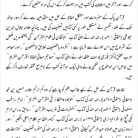
کرے، اور آخر میں اسلاف کی کتب میں مراجعت کر کے اس کی مراد متعین کرے۔
قرآن پاک کے مفردات اور مشکل الفاظ کے حل میں متقدمین سے لے کر دورِ حاضر
تک کے علماءِ تفسیر نے مستقل طور پر کئی کتابیں تصنیف کی ہیں۔ چنانچہ علامہ جلال الدین
سیوطی
متوفی ۹۱۱ھ
رحمہ اللہ نے اپنی کتاب ’’الإتقان في علوم القرآن‘‘ کی چھتیسویں فصل
)
(
کے شروع میں اس حوالے سے فرمایا ہے: ’’أفردہ بالتصنيف خلائق لا يُحصون‘‘۔ اور معاصر
عرب محقق ڈاکٹر فوزی یوسف حفظہ اللہ نے اپنی کتاب ’’معاجم معاني ألفاظ القرآن الكریم‘‘
میں خاص اس موضوع پر لکھی جانے والی ایک سو آٹھ کتب کے نام مع مختصر تعارف ذکر کیے
ہیں۔
لغات قرآن کے حل کے لیے طالب علم کو چاہیے کہ وہ کم از کم علامہ حسین بن محمد
دامغانی
متوفی ۴۷۸ھ) رحمہ اللہ کی كتاب ’’الوجوہ والنظائر في القرآن الكريم‘‘ ، امام راغب
(
اصفہانی
متوفی ۵۰۲ھ) رحمہ اللہ کی کتاب ’’المفردات في غريب القرآن ‘‘ ، سابق مدرسِ حرمِ
(
مکی شیخ ابو بکر الجزائری
متوفی ۱۴۳۹ھ
رحمہ اللہ کی کتاب ’’أيسر التفاسير لكلام العلي الكبير‘‘، اور
)
(
اُردو زبان میں مولانا عبد الرحمن کیلانی
متوفی ۱۴۱۶ھ
رحمہ اللہ کی منفرد تصنیف ’’مترادفات
)
(