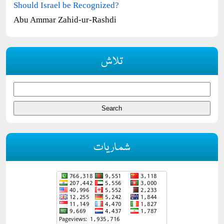
Should Israel be Recognized?
Abu Ammar Zahid-ur-Rashdi
تلاش
شماریات