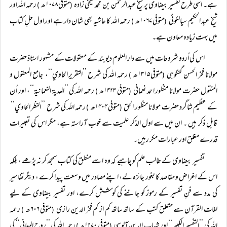
ہے۔ اسی طرح تفسیر بیضاوی پر شیخ عبد الرحمٰن بن محمد شیخی زاده
متوفی ۱۰۷۸ھ
رحمہ اللہ اور
)
(
شیخ عبد الحکیم سیالکوٹی
متوفی ۱۰۶۷ھ
رحمہ اللہ کا حاشیہ بھی شان دار ہے اور اول حلِ کتاب
)
(
میں بہت زیادہ معاون ہے۔
اس کی اُردو شروحات میں سے دار العلوم دیوبند کے معقولات کے مشہور استاذ حضرت
مولانا فخر الحسن گنگوہی
متوفی ۱۳۱۵ھ
رحمہ اللہ کی شرح ’’التقرير الحاوي‘‘، جامع المعقول و
)
(
المنقول حضرت مولانا منظور احمد نعمانی
متوفی ۱۴۲۳ھ
رحمہ اللہ كى ’’الھديۃ النعمانيۃ‘‘، اور اُن
)
(
کے عظیم شاگرد حضرت مولانا منظور الحق
متوفی ۱۴۰۴ھ
رحمہ اللہ کی شرح ’’النظر الحاوي‘‘
)
(
قابل ذکر ہیں ۔ ان میں سے اول الذکر علمیت سے خوب آراستہ ہے، مگر اس کی تعبیرات
قدرے مغلق اور عبارات مکر رہیں۔
تفسیر بیضاوی کے طالب علم کو چاہیے کہ وہ اسے منطق کی کتاب سمجھ کر نہ پڑھے ، بلکہ
اس کے اغراض و مقاصد کا بغور جائزہ لے، اپنے مصادر میں وسعت پیدا کرے ، دیگر تفاسیر
کی مدد سے فنِ تفسیر کے رموز کو جاننے کی کوشش کرے، اور تفسیر بیضاوی کے لیے
لغات القرآن سے متعلق کتب کے ساتھ ساتھ کم از کم فخر الدین رازی
متوفی ۶۰۶ھ
رحمہ
)
(
اللہ کی ’’التفسير الكبير‘‘ اور شہاب الدین آلوسی
متوفی ۱۲۷۰ھ
رحمہ اللہ کی ’’روح المعانی‘‘ کی
)
(