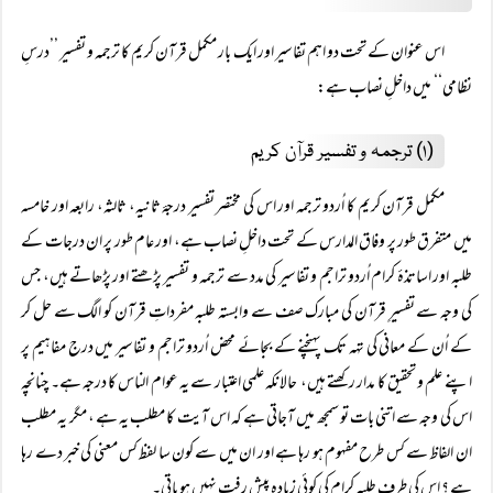
اس عنوان کے تحت دو اہم تفاسیر اور ایک بار مکمل قرآن کریم کا ترجمہ و تفسیر ’’درسِ
نظامی‘‘ میں داخلِ نصاب ہے:
(۱) ترجمہ و تفسیر قرآن کریم
مکمل قرآن کریم کا اُردو ترجمہ اور اس کی مختصر تفسیر درجۂ ثانیہ، ثالثہ، رابعہ اور خامسہ
میں متفرق طور پر وفاق المدارس کے تحت داخلِ نصاب ہے، اور عام طور پر ان درجات کے
طلبہ اور اساتذۂ کرام اُردو تراجم و تفاسیر کی مدد سے ترجمہ و تفسیر پڑھتے اور پڑھاتے ہیں، جس
کی وجہ سے تفسیرِ قرآن کی مبارک صف سے وابستہ طلبہ مفرداتِ قرآن کو الگ سے حل کر
کے اُن کے معانی کی تہہ تک پہنچنے کے بجائے محض اُردو تراجم و تفاسیر میں درج مفاہیم پر
اپنے علم و تحقیق کا مدار رکھتے ہیں، حالانکہ علمی اعتبار سے یہ عوام الناس کا درجہ ہے۔ چنانچہ
اس کی وجہ سے اتنی بات تو سمجھ میں آجاتی ہے کہ اس آیت کا مطلب یہ ہے ، مگر یہ مطلب
ان الفاظ سے کس طرح مفہوم ہو رہا ہے اور ان میں سے کون سا لفظ کس معنی کی خبر دے رہا
ہے ؟ اس کی طرف طلبہ کرام کی کوئی زیادہ پیش رفت نہیں ہو پاتی۔