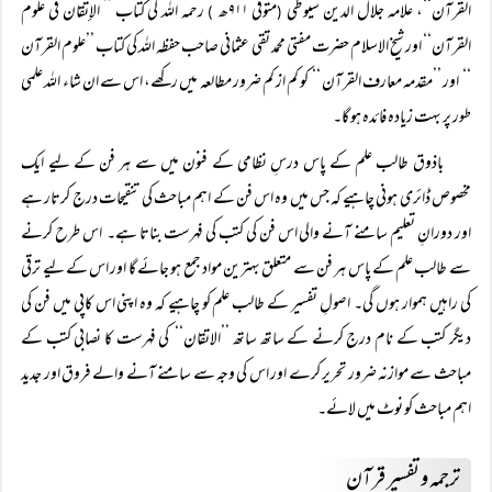
القرآن‘‘، علامہ جلال الدین سیوطی
متوفی ۹۱۱ھ
رحمہ اللہ کی کتاب ’’ الإتقان في علوم
)
(
القرآن‘‘ اور شیخ الاسلام حضرت مفتی محمد تقی عثمانی صاحب حفظہ اللہ کی کتاب ’’علوم القرآن
‘‘ اور ’’مقدمہ معارف القرآن ‘‘ کو کم از کم ضرور مطالعہ میں رکھے، اس سے ان شاء اللہ علمی
طور پر بہت زیادہ فائدہ ہو گا۔
باذوق طالب علم کے پاس درسِ نظامی کے فنون میں سے ہر فن کے لیے ایک
مخصوص ڈائری ہونی چاہیے کہ جس میں وہ اس فن کے اہم مباحث کی تنقیحات درج کرتار ہے
اور دورانِ تعلیم سامنے آنے والی اس فن کی کتب کی فہرست بناتا ہے۔ اس طرح کرنے
سے طالب علم کے پاس ہر فن سے متعلق بہترین مواد جمع ہو جائے گا اور اس کے لیے ترقی
کی راہیں ہموار ہوں گی۔ اصولِ تفسیر کے طالب علم کو چاہیے کہ وہ اپنی اس کاپی میں فن کی
دیگر کتب کے نام درج کرنے کے ساتھ ساتھ ’’الاتقان‘‘ کی فہرست کا نصابی کتب کے
مباحث سے موازنہ ضرور تحریر کرے اور اس کی وجہ سے سامنے آنے والے فروق اور جدید
اہم مباحث کو نوٹ میں لائے۔
ترجمہ و تفسیر قرآن