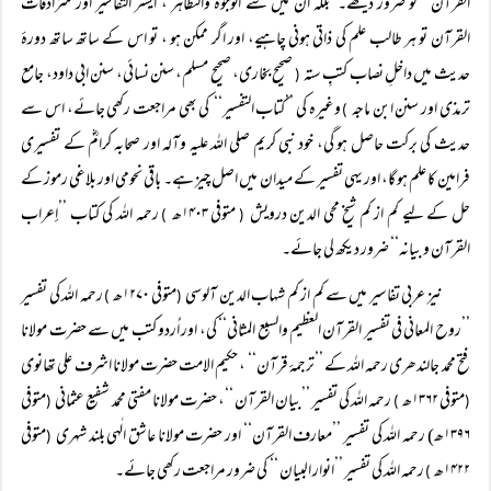
القرآن‘‘ کو ضرور دیکھے۔ بلکہ ان میں سے الوجوه والنظاہر ، ایسر التفاسیر اور مترادفات
القرآن تو ہر طالب علم کی ذاتی ہونی چاہیے، اور اگر ممکن ہو ، تو اس کے ساتھ ساتھ دورۂ
حدیث میں داخلِ نصاب کتبِ ستہ
صحیح بخاری، صحیح مسلم، سنن نسائی، سنن ابی داود، جامع
(
ترمذی اور سنن ابن ماجہ
وغیرہ کی ’’کتاب التفسیر‘‘ کی بھی مراجعت رکھی جائے، اس سے
)
حدیث کی برکت حاصل ہو گی، خود نبی کریم صلی اللہ علیہ وآلہ اور صحابہ کرامؓ کے تفسیری
فرامین کا علم ہو گا، اور یہی تفسیر کے میدان میں اصل چیز ہے۔ باقی نحومی اور بلاغی رموز کے
حل کے لیے کم از کم شیخ محی الدین درویش
متوفی ۱۴۰۳ھ
رحمہ اللہ کی کتاب ’’إعراب
)
(
القرآن و بیانہ‘‘ ضرور دیکھ لی جائے۔
نیز عربی تفاسیر میں سے کم از کم شہاب الدین آلوسی
متوفی ۱۲۷۰ھ
رحمہ اللہ کی تفسیر
)
(
’’روح المعاني في تفسير القرآن العظيم والسبع المثانی‘‘ کی، اور اُردو کتب میں سے حضرت مولانا
فتح محمد جالندھری رحمہ اللہ کے ’’ترجمۂ قرآن‘‘ ، حکیم الامت حضرت مولانا اشرف علی تھانوی
متوفی ۱۳۶۲ھ
رحمہ اللہ کی تفسیر ’’بیان القرآن ‘‘، حضرت مولانا مفتی محمد شفیع عثمانی
متوفی
(
)
(
۱۳۹۶ھ) رحمہ اللہ کی تفسیر ’’معارف القرآن‘‘ اور حضرت مولانا عاشق الٰہی بلند شہری
متوفی
(
۱۴۲۲ھ
رحمہ اللہ کی تفسیر ’’انوار البیان ‘‘ کی ضرور مراجعت رکھی جائے۔
)