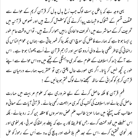
یہی وجہ ہے کہ باطل پرست لوگ جب رُخ بدل بدل کر قرآنِ کریم کے حوالے سے
مختلف قسم کے شکوک و شبہات پیدا کرنے کی کوشش کرتے ہیں اور نصوصِ قرآنیہ میں
تحریف کر کے معاشرے میں انحراف والحاد کی راہیں ہموار کرتے ہیں، تو اس وقت عام طور
پر ایسا ہوتا ہے کہ ہمارے فاضل کی سوچ اسی جگہ جا کر ٹھہر جاتی ہے، جہاں پر عوام الناس کی
رہنمائی کی خاطر لکھی جانے والی اُردو تفاسیر اور تراجمِ قرآن نے اُسے چھوڑا ہوتا ہے۔ اس
سے آگے بڑھ کر اسلاف کے علوم سے گہری وابستگی کے نتیجے میں وہ اس حوالے سے اپنے
طور پر کچھ نہیں کر پاتا۔ اگر یہی صورت حال چلتی رہی تو عنقریب ہمارے درمیان سے
قرآنِ کریم کو گہرائی کے ساتھ سمجھنے والے لوگ ختم ہو جائیں گے
!
فہمِ قرآن کا ملکہ حاصل کرنے کے لیے ضروری ہے کہ علومِ عربیت میں مہارت
حاصل کی جائے اور اسلاف کی کتب کی گہری مراجعت رکھی جائے۔ قرآنی آیات کے معانی و
مطالب تک پہنچنے میں ہمارا عزیز طالب علم محض دوسروں کا مقلد بن کر نہ رہ جائے، بلکہ
اس سلسلے میں خود محنت کرے، جس کا طریقۂ کار یہ ہے کہ پہلے ہر لفظ کی صرفی، پھر لغومی اور
پھر نحوی تحقیق کرے ،اس کے بعد علمِ بلاغت اور بدیع کی مدد سے اُس کے رموز کو حل