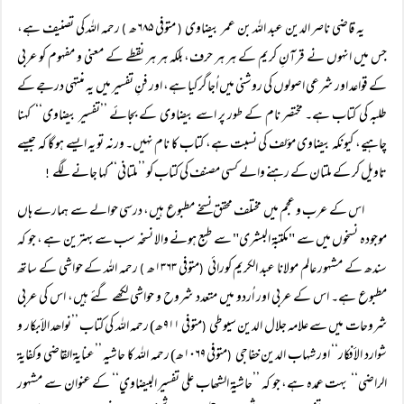
یہ قاضی ناصر الدین عبد اللہ بن عمر بیضاوی
متوفی ۶۸۵ھ
رحمہ اللہ کی تصنیف ہے،
)
(
جس میں انہوں نے قرآنِ کریم کے ہر ہر حرف، بلکہ ہر ہر نقطے کے معنی و مفہوم کو عربی
کے قواعد اور شرعی اصولوں کی روشنی میں اُجاگر کیا ہے، اور فنِ تفسیر میں یہ منتہی درجے کے
طلبہ کی کتاب ہے۔ مختصر نام کے طور پر اسے بیضاوی کے بجائے ’’تفسیر بیضاوی‘‘ کہنا
چاہیے، کیونکہ بیضاوی مؤلف کی نسبت ہے، کتاب کا نام نہیں۔ ورنہ تو یہ ایسے ہو گا کہ جیسے
تاویل کر کے ملتان کے رہنے والے کسی مصنف کی کتاب کو ’’ملتانی‘‘ کہا جانے لگے
!
اس کے عرب و عجم میں مختلف محقق نسخے مطبوع ہیں، درسی حوالے سے ہمارے ہاں
موجودہ نسخوں میں سے "مکتبۃ البشری" سے طبع ہونے والا نسخہ سب سے بہترین ہے ، جو کہ
سندھ کے مشہور عالم مولانا عبد الکریم کورائی
متوفی ۱۳۶۳ھ
رحمہ اللہ کے حواشی کے ساتھ
)
(
مطبوع ہے۔ اس کے عربی اور اُردو میں متعدد شروح و حواشی لکھے گئے ہیں، اس کی عربی
شروحات میں سے علامہ جلال الدین سیوطی
متوفی ۹۱۱ھ) رحمہ اللہ کی کتاب ’’نواھد الأبكار و
(
شوارد الأفکار‘‘ اور شہاب الدین خفاجی
متوفی ۱۰۶۹ھ) رحمہ اللہ كا حاشیہ ’’عنايۃ القاضي وكفايۃ
(
الراضي‘‘ بہت عمدہ ہے، جو کہ ’’حاشيۃ الشھاب علی تفسير البيضاوي‘‘ کے عنوان سے مشہور