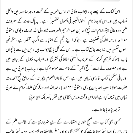
اس کتاب کے پہلے چار ابواب وفاق المدارس العربیہ کے تحت درجہ سادسہ میں داخلِ
نصاب ہیں اور اس کا پورا نام ’’الفوز الكبير في أصول التفسیر‘‘ ہے۔ یہ پاک وہند کے معروف
علمی وروحانی پیشوا امام الہند شیخ احمد بن عبد الرحیم المعروف شاہ ولی اللہ محدث دہلوی
متوفی
(
۱۷۶ اھ
رحمہ اللہ کی تصنیف ہے ، جو کہ اپنے حَجم کے اعتبار سے اگرچہ مختصر ہے، مگر فنِ
)
اصولِ تفسیر میں نہایت جامع کتاب ہے ۔ اس کے کل پانچ ابواب ہیں، جن میں سے پانچواں
باب
جو کہ قرآنِ کریم کے غریب المعنی الفاظ کی تشریح اور اسباب نزول کے بیان میں
(
ہے اور مصنف نے اسے ’’ فتح الخیر ‘‘ کے نام سے موسوم کیا ہے ، یہ باب) عربی میں ہے
اور باقی مکمل کتاب فارسی زبان میں ہے، جس کا دار العلوم دیو بند کے سابق شیخ الحدیث
حضرت مولانا سعید احمد پالن پوری
متوفی ۱۴۴۱ھ
رحمہ اللہ اور دیگر کئی علماء کرام نے عربی
)
(
زبان میں ترجمہ کیا ہے اور اس وقت درس نظامی میں تقریباً ہر جگہ یہی عربی
ترجمہ پڑھایا جاتا ہے۔
کسی بھی کتاب سے صحیح طور پر استفادے کے لیے ضروری ہے کہ طالب علم کے
پاس اس کا ایسا نسخہ ہونا چاہیے کہ جو محقق بھی ہو اور سہل الاستفادہ بھی ہو ۔ نیز یہ نسخہ طالب