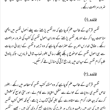
ضرور مراجعت رکھے۔
(
فائدہ
۱)
تفسیر قرآن کے طالب علم کو چاہیے کہ وہ تفسیر پڑھنے سے پہلے اُصولِ تفسیر میں اچھی
مناسبت پیدا کر لے اور پھر تفسیر پڑھنے کے دوران اصولِ تفسیر کی کتب کی ضرور مراجعت
رکھے ۔ وفاق المدارس العربیہ کے حضرات کو چاہیے کہ وہ ترجمہ و تفسیر کے ابتدائی درجات
سے ہی اصولِ تفسیر کے موضوع پر ہلکے پھلکے رسائل بطورِ نصاب شامل فرمادیں، تاکہ باذوق
طلبۂ کرام تفسیر کے میدان میں بتدریج ترقی کی منازل طے کر سکیں۔
(
فائدہ
۲)
تفسیر قرآن کے طالب علم کو چاہیے کہ وہ مستند کتبِ تفسیر کو مطالعہ میں رکھے ، بطورِ
خاص تفسیری روایات کے حوالے سے مکمل احتیاط سے کام لے، اور حتی الوسع کوشش
کرے کہ جید علماء کرام سے مشاورت کیے بغیر کوئی کتاب نہ پڑھے، کیونکہ بعض کتبِ تفسیر
ایسی ہیں کہ ان میں رطب و یابس ہر طرح کی روایات جمع کر دی گئی ہیں ، جیسے ’’تفسیر