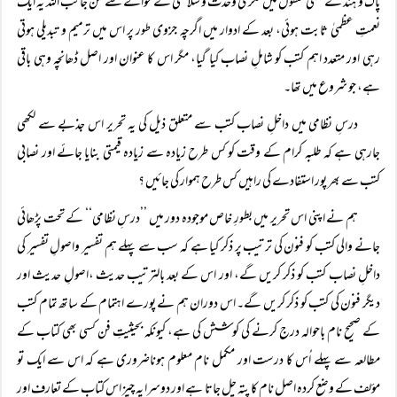
پاک و ہند کے علمی حلقوں میں فکری وحدت و سلامتی کے حوالے سے من جانب اللہ یہ ایک
نعمتِ عظمیٰ ثابت ہوئی، بعد کے ادوار میں اگرچہ جزوی طور پر اس میں ترمیم و تبدیلی ہوتی
رہی اور متعدد اہم کتب کو شاملِ نصاب کیا گیا، مگر اس کا عنوان اور اصل ڈھانچہ وہی باقی
ہے، جو شروع میں تھا۔
درسِ نظامی میں داخلِ نصاب کتب سے متعلق ذیل کی یہ تحریر اس جذبے سے لکھی
جارہی ہے کہ طلبہ کرام کے وقت کو کس طرح زیادہ سے زیادہ قیمتی بنایا جائے اور نصابی
کتب سے بھر پور استفادے کی راہیں کس طرح ہموار کی جائیں ؟
ہم نے اپنی اس تحریر میں بطورِ خاص موجودہ دور میں ’’درسِ نظامی‘‘ کے تحت پڑھائی
جانے والی کتب کو فنون کی ترتیب پر ذکر کیا ہے کہ سب سے پہلے ہم تفسیر واصولِ تفسیر کی
داخلِ نصاب کتب کو ذکر کریں گے، اور اس کے بعد بالترتیب حدیث ،اصولِ حدیث اور
دیگر فنون کی کتب کو ذکر کریں گے۔ اس دوران ہم نے پورے اہتمام کے ساتھ تمام کتب
کے صحیح نام باحوالہ درج کرنے کی کوشش کی ہے، کیونکہ بحیثیتِ فن کسی بھی کتاب کے
مطالعہ سے پہلے اُس کا درست اور مکمل نام معلوم ہوناضروری ہے کہ اس سے ایک تو
مؤلف کے وضع کردہ اصل نام کا پتہ چل جاتا ہے اور دوسرا یہ چیز اس کتاب کے تعارف اور