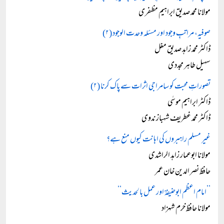
مولانا محمد صدیق ابراہیم مظفری
صوفیہ، مراتبِ وجود اور مسئلہ وحدت الوجود (۲)
ڈاکٹر محمد زاہد صدیق مغل
سہیل طاہر مجددی
تصوراتِ محبت کو سامراجی اثرات سے پاک کرنا (۲)
ڈاکٹر ابراہیم موسٰی
ڈاکٹر محمد غطریف شہباز ندوی
غیر مسلم راہبروں کی اہانت کیوں منع ہے؟
مولانا ابوعمار زاہد الراشدی
حافظ نصر الدین خان عمر
’’امام اعظم ابوحنیفہؒ اور عمل بالحدیث‘‘
مولانا حافظ خرم شہزاد