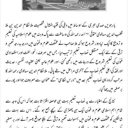
بارہویں صدی ہجری کے اوساط میں دہلی کی فقید المثال شخصیت ملا نظام الدین بن ملا
قطب الدین سہالوی متوفی ۱۶۱اھ رحمہ اللہ کی وساطت سے پاک و ہند میں علومِ اسلامیہ کی تعلیم
و ترویج کا ایک نیا دور شروع ہوا کہ ملا صاحب نے مختلف علوم و فنون میں درجہ بدرجہ تعمیر و
ترقی کے لئے ایک مستقل نصاب تعلیم ترتیب دیا، جس میں صرف، نحو، لغت اور استعدادی
فنون کی تعلیم شروع کے درجات میں رکھی گئی، اور علومِ عالیہ یعنی عقیده، تفسیر، حدیث
اور فقہ کی اعلیٰ تعلیم نصاب کے آخری مراحل میں طے پائی۔ ملا نظام الدین سہالوی رحمہ اللہ کا
مرتب کردہ یہی نصابِ تعلیم بعد میں "درسِ نظامی" کے عنوان سے معروف ہوا اور پورے
بر صغیر میں چھا گیا۔
نتائج کے اعتبار سے یہ نصابِ تعلیم بہت ہی حوصلہ افتر اثابت ہوا کہ اس کی وجہ سے
تمام اہم اسلامی علوم و فنون ایک ہی چھتری کے نیچے جمع ہو گئے۔ اس سے بہت سے
شائقین کو مختلف علوم و فنون میں بسہولت تعمیر و ترقی کے یکجا مواقع میسر آئے اور بر صغیر