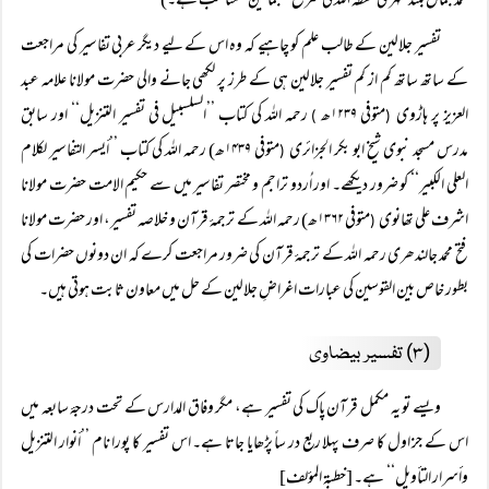
محمد جمال بلند شہری حفظہ اللہ کی شرح ’’جمالین‘‘مناسب ہے۔)
تفسیر جلالین کے طالب علم کو چاہیے کہ وہ اس کے لیے دیگر عربی تفاسیر کی مراجعت
کے ساتھ ساتھ کم از کم تفسیر جلالین ہی کے طرز پر لکھی جانے والی حضرت مولانا علامہ عبد
العزیز پر ہاڑوی
متوفی ۱۲۳۹ھ
رحمہ اللہ کی کتاب ’’السلسبيل في تفسير التنزیل‘‘ اور سابق
)
(
مدرس مسجد نبوی شیخ ابو بکر الجزائری
متوفی ۱۴۳۹ھ) رحمہ اللہ کی کتاب ’’أيسر التفاسير لكلام
(
العلي الكبير‘‘ کو ضرور دیکھے۔ اور اُردو تراجم و مختصر تفاسیر میں سے حکیم الامت حضرت مولانا
اشرف علی تھانوی
متوفی ۱۳۶۲ھ) رحمہ اللہ کے ترجمۂ قرآن و خلاصہ تفسیر، اور حضرت مولانا
(
فتح محمد جالندھری رحمہ اللہ کے ترجمۂ قرآن کی ضرور مراجعت کرے کہ ان دونوں حضرات کی
بطور خاص بین القوسین کی عبارات اغراضِ جلالین کے حل میں معاون ثابت ہوتی ہیں۔
(۳) تفسیر بیضاوی
ویسے تو یہ مکمل قرآن پاک کی تفسیر ہے، مگر وفاق المدارس کے تحت درجۂ سابعہ میں
اس کے جز اول کا صرف پہلا ربع در ساً‌ پڑھایا جاتا ہے۔ اس تفسیر کا پورا نام ’’أنوار التنزيل
وأسرار التأويل‘‘ ہے۔ [خطبۃ المؤلف]