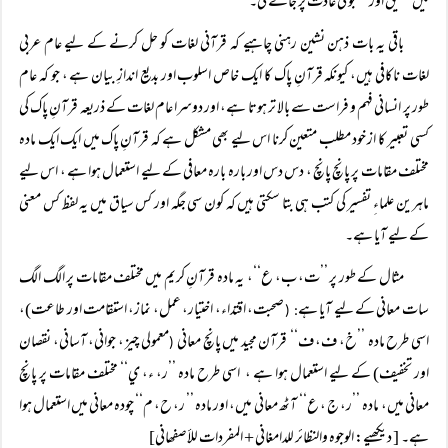
میں تحقیق اور جستجو کی عادت پڑ جائے گی۔
باقی یہ بات ذہن نشین رہنی چاہیے کہ قرآنی لغات کو حل کرنے کے لیے عام عربی
لغات ناکافی ہیں، کیونکہ قرآنِ پاک کا ایک خاص اسلوب اور بدیع اندازِ بیان ہے ، جو کہ عام
طور پر انسانی فہم و فراست سے بالا تر ہوتا ہے، اور دوسرا عام لغات کے ذریعہ قرآنِ پاک کی
کسی تعبیر کا از خود مطلب متعین کرنا اس لیے بھی مشکل ہے کہ قرآنِ پاک میں ایک ایک مادہ
مختلف مقامات پر پانچ پانچ ، دس دس اور بارہ بارہ معافی کے لیے استعمال ہوا ہے ، اس لیے
ماہرین علماءِ تفسیر کی کتب ہی بتا سکتی ہیں کہ کون سی جگہ اور کس سیاق میں یہ لفظ کس معنی
کے لیے آیا ہے۔
مثال کے طور پر ’’ت، ب، ع‘‘، یہ مادہ قرآنِ کریم میں مختلف مقامات پر الگ الگ
سات معانی کے لیے آیا ہے
صحبت، اقتداء، اختیار، عمل، نماز، استقامت اور طاعت)،
: (
اسی طرح ماده ’’خ، ف، ف‘‘ قرآن مجید میں پانچ معانی
معمولی چیز ، جوانی، آسانی، نقصان
(
اور تخفیف) کے لیے استعمال ہوا ہے ، اسی طرح ماده ’’ر، ء، ي‘‘ مختلف مقامات پر پانچ
معانی میں، مادہ ’’ر، ج ، ع‘‘ آٹھ معانی میں، اور مادہ ’’ ر، ح، م‘‘ چودہ معانی میں استعمال ہوا
ہے۔ [ دیکھیے: الوجوہ والنظائر للدامغاني + المفردات للأصفھاني]