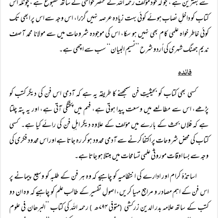
سے بہترین ہے ، جو کہ خود مؤلف رحمہ اللہ کے مختصر حواشی کے ساتھ مطبوع ہے ، چونکہ اس
کتاب کو داخلِ نصاب ہوئے کوئی بہت زیادہ عرصہ نہیں گزرا، اس وجہ سے اس پر ابھی تک
کوئی خاطر خواہ علمی کام بھی نہیں ہو سکا، اس کی موجودہ شروحات میں سے مولانا محمد آصف
ندیم جھنگ شہری کی اُردو شرح ’’نسیم البیان‘‘ سب سے اچھی ہے۔
فائدہ
کسی بھی کتاب کو بحیثیتِ فن سمجھنے کا طریقہ یہ ہے کہ آدمی اس فن کی دیگر کتب کو
پڑھے، اس سے مطالعے میں وسعت پیدا ہوتی ہے، فہم میں پختگی آتی ہے، اور یہ پتہ چلتا
ہے کہ فلاں بحث کے بارے میں مؤلف کے علاوہ دیگر اہلِ فن کی رائے کیا ہے۔ کسی
کتاب کی محض شروحات پر اکتفا کرنے سے آدمی محدود ہو کر رہ جاتا ہے اور اس محدود فکری کی
وجہ سے بسا اوقات موروثی علمی تسامحات میں مبتلا ہو جاتا ہے۔
اساتذۂ کرام اور ادارے کی انتظامیہ کو چاہیے کہ وہ ہر فن کے طلبہ کو وسیع پیمانے پر
اس فن کے اہم مصادر و مراجع مہیا کریں، اصولِ تفسیر کے طالب علم کو چاہیے کہ وہ ان دو
کتب کے ساتھ علامہ بدر الدین زرکشی
متوفی ۷۹۴ھ
رحمہ اللہ کی کتاب ’’البرھان في علوم
)
(