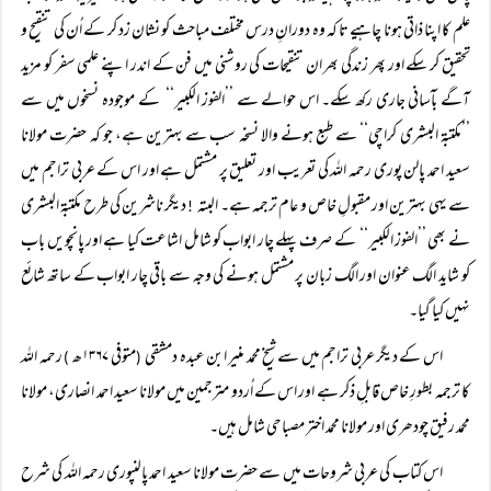
علم کا اپنا ذاتی ہونا چاہیے تا کہ وہ دورانِ درس مختلف مباحث کو نشان زد کر کے اُن کی تنقیح و
تحقیق کر سکے اور پھر زندگی بھر ان تنقیحات کی روشنی میں فن کے اندر اپنے علمی سفر کو مزید
آگے بآسانی جاری رکھ سکے۔ اس حوالے سے ’’الفوز الکبیر‘‘ کے موجودہ نسخوں میں سے
’’مکتبۃ البشری کراچی‘‘ سے طبع ہونے والا نسخہ سب سے بہترین ہے، جو کہ حضرت مولانا
سعید احمد پالن پوری رحمہ اللہ کی تعریب اور تعلیق پر مشتمل ہے اور اس کے عربی تراجم میں
سے یہی بہترین اور مقبولِ خاص و عام ترجمہ ہے۔ البتہ
دیگر ناشرین کی طرح مکتبۃ البشری
!
نے بھی ’’الفوز الکبیر‘‘ کے صرف پہلے چار ابواب کو شامل اشاعت کیا ہے اور پانچویں باب
کو شاید الگ عنوان اور الگ زبان پر مشتمل ہونے کی وجہ سے باقی چار ابواب کے ساتھ شائع
نہیں کیا گیا۔
اس کے دیگر عربی تراجم میں سے شیخ محمد منیر ابن عبدہ دمشقی
متوفی ۱۳۶۷ھ
رحمہ اللہ
)
(
کا ترجمہ بطورِ خاص قابلِ ذکر ہے اور اس کے اُردو مترجمین میں مولانا سعید احمد انصاری، مولانا
محمد رفیق چودھری اور مولانا محمد اختر مصباحی شامل ہیں۔
اس کتاب کی عربی شروحات میں سے حضرت مولانا سعید احمد پالنپوری رحمہ اللہ کی شرح