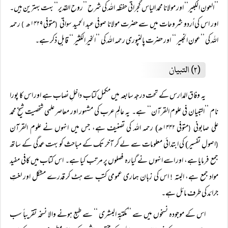
’’العون الكبير‘‘ اور مولانا محمد الیاس گجراتی حفظہ اللہ کی شرح ’’روح القدیر‘‘ بہت بہترین ہیں۔
اور اس کی اُردو شروحات میں سے حضرت مولانا صوفی عبد الحمید سواتی
متوفی ۱۴۲۹ھ
رحمہ
)
(
اللہ کی ’’عون الخبیر ‘‘ اور حضرت پالنپوری رحمہ اللہ کی ’’الخیر الکثیر ‘‘ قابلِ ذکر ہے۔
(۲) التبیان
یہ وفاق المدارس کے تحت درجہ سابعہ میں مکمل کتاب داخلِ نصاب ہے اور اس کا پورا
نام ’’التبيان في علوم القرآن‘‘ ہے۔ یہ عالمِ عرب کی مشہور اور معاصر علمی شخصیت شیخ محمد
علی صابونی
متوفی ۱۴۴۲ھ) رحمہ اللہ کی تصنیف ہے، جس میں انہوں نے علوم القرآن
(
اصولِ تفسیر) کی ابتدائی معلومات سے لے کر آخر تک کے مباحث کو بہت عمدگی کے ساتھ
(
جمع فرمایا ہے، اور اسے انہوں نے گیارہ فصلوں پر مرتب کیا ہے۔ اس کتاب میں کافی مفید
مواد جمع ہے، البتہ
اس کی زبان ہماری عمومی کتب سے ہٹ کر قدرے مشکل اور لغتِ
!
جرائد کی طرف مائل ہے۔
اس کے موجودہ نسخوں میں سے ’’مکتبۃ البشری ‘‘ سے طبع ہونے والا نسخہ تقریباً سب