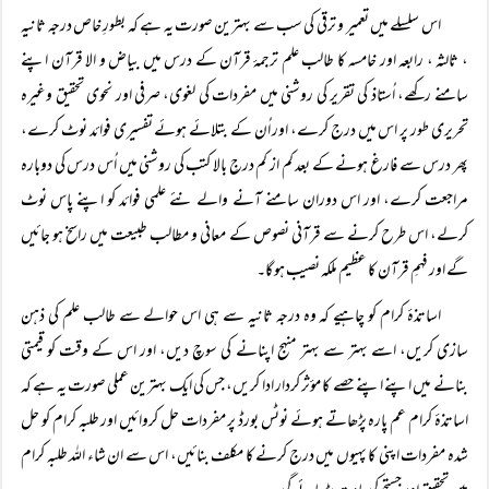
اس سلسلے میں تعمیر و ترقی کی سب سے بہترین صورت یہ ہے کہ بطورِ خاص درجہ ثانیہ
، ثالثہ ، رابعہ اور خامسہ کا طالب علم ترجمۂ قرآن کے درس میں بیاض و الا قرآن اپنے
سامنے رکھے، اُستاذ کی تقریر کی روشنی میں مفردات کی لغوی، صرفی اور نحوی تحقیق وغیرہ
تحریری طور پر اس میں درج کرے، اور اُن کے بتلائے ہوئے تفسیری فوائد نوٹ کرے،
پھر درس سے فارغ ہونے کے بعد کم از کم درجِ بالا کتب کی روشنی میں اُس درس کی دوبارہ
مراجعت کرے، اور اس دوران سامنے آنے والے نئے علمی فوائد کو اپنے پاس نوٹ
کرلے، اس طرح کرنے سے قرآنی نصوص کے معانی و مطالب طبیعت میں راسخ ہو جائیں
گے اور فہمِ قرآن کا عظیم ملکہ نصیب ہو گا۔
اساتذۂ کرام کو چاہیے کہ وہ درجہ ثانیہ سے ہی اس حوالے سے طالب علم کی ذہن
سازی کریں، اسے بہتر سے بہتر منہج اپنانے کی سوچ دیں، اور اس کے وقت کو قیمتی
بنانے میں اپنے اپنے حصے کا مؤثر کردار ادا کریں، جس کی ایک بہترین عملی صورت یہ ہے کہ
اساتذۂ کرام عم پارہ پڑھاتے ہوئے نوٹس بورڈ پر مفردات حل کروائیں اور طلبہ کرام کو حل
شدہ مفردات اپنی کا پہیوں میں درج کرنے کا مکلف بنائیں، اس سے ان شاء اللہ طلبہ کرام