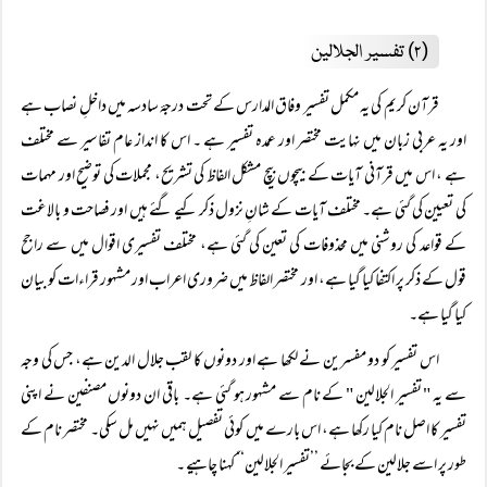
(۲) تفسیر الجلالین
قرآن کریم کی یہ مکمل تفسیر وفاق المدارس کے تحت درجۂ سادسہ میں داخلِ نصاب ہے
اور یہ عربی زبان میں نہایت مختصر اور عمدہ تفسیر ہے ۔ اس کا انداز عام تفاسیر سے مختلف
ہے ، اس میں قرآنی آیات کے بیچوں بیچ مشکل الفاظ کی تشریح، مجملات کی توضیح اور مہمات
کی تعیین کی گئی ہے۔ مختلف آیات کے شانِ نزول ذکر کیے گئے ہیں اور فصاحت و بالاغت
کے قواعد کی روشنی میں محذوفات کی تعین کی گئی ہے، مختلف تفسیری اقوال میں سے راجح
قول کے ذکر پر اکتفا کیا گیا ہے، اور مختصر الفاظ میں ضروری اعراب اور مشہور قراءات کو بیان
کیا گیا ہے۔
اس تفسیر کو دو مفسرین نے لکھا ہے اور دونوں کا لقب جلال الدین ہے، جس کی وجہ
سے یہ " تفسیر الجلالین " کے نام سے مشہور ہو گئی ہے۔ باقی ان دونوں مصنفین نے اپنی
تفسیر کا اصل نام کیا رکھا ہے، اس بارے میں کوئی تفصیل ہمیں نہیں مل سکی۔ مختصر نام کے
طور پر اسے جلالین کے بجائے ’’تفسیر الجلالین‘‘ کہنا چاہیے ۔