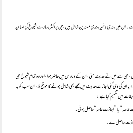
ت ۔ان میں ہندی وغیر ہندی مسندین شامل ہیں ،جن پر اکثر ہمارے شیوخ کی اسانید
ن سے میں نے حدیث سنی ، ان کے درو س میں حاضر ہوا ،اور وہ تمام شیوخ جن
 ان کی دی گئی اجاز ت حدیث میں مجھے بھی شامل ہونے کا موقع ملا، ان سب کو بہ
بقات میں تقسیم کیاہے: