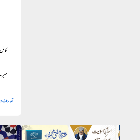
کامل 
میرے
تعارف و 