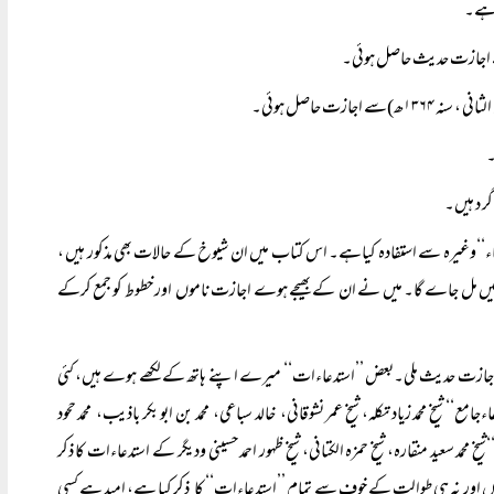
ر د ہیں۔
اء‘‘وغیرہ سے استفادہ کیاہے۔ اس کتاب میں ان شیوخ کے حالات بھی مذکور ہیں ،
ں مل جاے گا۔ میں نے ان کے بھیجے ہوے اجازت ناموں اور خطوط کو جمع کرکے
 اجازت حدیث ملی۔بعض ’’استدعاءات‘‘ میرے اپنے ہاتھ کے لکھے ہوے ہیں، کئی
‘‘ شیخ محمد زیاد تکلہ، شیخ عمر نشوقانی، خالد سباعی، محمد بن ابو بکر باذیب، محمد ححود
شیخ محمد سعید منقارہ، شیخ حمزہ الکتانی، شیخ ظہور احمد حسینی ودیگر کے استدعاءات کا ذکر
وں اور نہ ہی طوالت کے خوف سے تمام ’’استدعاءات‘‘ کا ذکر کیا ہے، امید ہے کسی