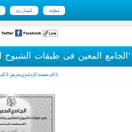
مجلہ
شمارے
’الجامع المعین فی طبقات الشیوخ ال
ڈاکٹر محمد اکرم ندوی
مترجم: ڈاکٹر