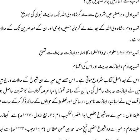
کتاب کے آغاز میں چار تمہیدیں ہیں:
تمہید اول: برصغیر میں شروع سے لے کر شاہ ولی اللہ تک حدیث نبوی کی تاریخ
تمہید دوم: شاہ ولی اللہ کے بعد سےلے کر نذیر حسین دہلوی اور ان کے معاصرین تک کے حالا
ار ہے۔
تمہید سوم: دارالعلوم ، ندوۃ العلما ء کا اسناد و اجازت حدیث سے تعلق
تمہید چہارم: اجازت حدیث اور اس کی اقسام
اس کے بعد اصل کتاب شروع ہوتی ہے۔ اس حصے میں میرے ان شیوخ کے حالات درج ہیں ، ج
ں نے اجازت حدیث حاصل کی، یا ان کے ساتھ تھوڑا یا لمبا عرصہ گزارنے کا شرف حاصل ہوا،یا
اقت میں نےاسانید، اجازت ناموں ، رسائل اور خطوط کے حوالوں کے ساتھ ذکر کرکے سات ط
طبقۂ اول: میرے وہ شیوخ جنھیں ابو االنصر الخطیب
م: ۴ ربیع الاول، ۱۳۲۴ھ) سے ’’اجازت خاصہ‘‘ یا ’’اجازت عامہ‘‘حاصل ہوئی۔
(
طبقۂ دوم: میر ےوہ شیوخ جنھیں شیخ ِمسند احمد بن حسن عطاس
م: ۶ رجب، ۱۳۳۴ھ) سے اجازت حاصل ہے۔
(