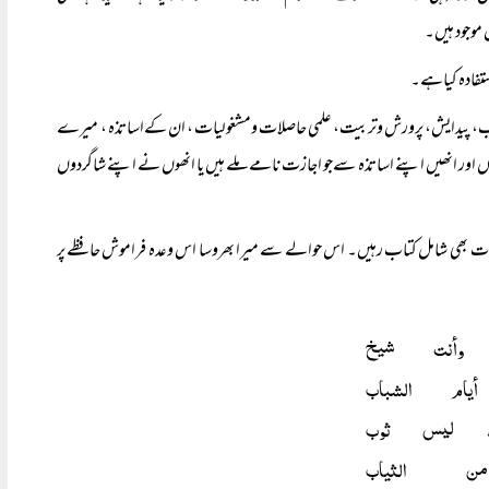
 موجود ہیں۔
ستفادہ کیاہے۔
 نسب، پیدایش، پرورش وتربیت، علمی حاصلات ومشغولیات ، ان کےاساتذہ ، میرے
اور انھیں اپنے اساتذہ سےجو اجازت نامے ملے ہیں یا انھوں نے اپنے شاگردوں
 بھی شامل کتاب رہیں۔ اس حوالے سے میرا بھروسا اس وعدہ فراموش حافظے پر
 وأنت شيخ
م الشباب
، ليس ثوب
ن الثياب