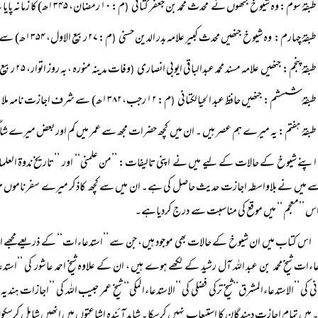
طبقۂ سوم: وہ شیوخ جنھوں نے محدث محمد بن جعفر کتانی
م: ۱۰ رمضان، ۱۳۴۵ھ) کا زمانہ پایا ہے۔
(
طبقۂ چہارم: وہ شیوخ جنھیں محدث کبیر علامہ بدر الدین حسنی
م: ۲۷ ربیع الاول، ۱۳۵۴ھ) سے اجازت حدیث حاصل ہوئی۔
(
طبقۂ پنجم: جنھیں علامہ مسند محمد عبدالباقی ایوبی انصاری
وفات مدینہ منورہ ،بہ روز اتوار، ۲۵ ربیع الثانی ، سنہ ۱۳۶۴ھ)سے اجازت حاصل ہوئی۔
(
طبقۂ شسشم: جنھیں حافظ عبد الحيالکتانی
م: ۱۲ رجب،۱۳۸۲ھ) سے شرف اجازت نامہ ملا۔
(
طبقۂ ہفتم: یہ میرے ہم عصر ہیں ۔ ان میں کچھ حضرات مجھ سے عمر میں کم اور بعض میرے شاگ
اپنے شیوخ کے حالات کے لیے میں نے اپنی تالیفات: ’’من علمنی‘‘ اور ’’تاریخ ندوۃ العلم
ے میں نے بلاواسطہ اجازت حدیث حاصل کی ہے۔ ان میں سے کچھ کاذکر میرے سفرناموں می
اس ’’معجم ‘‘ میں موقع کی مناسبت سے درج کردیاہے۔
اس کتاب میں ان شیوخ کے حالات بھی موجود ہیں، جن سے ’’استدعاءات‘‘ کے ذریعے مجھے
اءات شیخ محمد بن عبد اللہ آل رشید کے لکھے ہوے ہیں ، ان کے علاوہ شیخ احمد عاشور کی ’’استدعاءجامع
ی کی ’’الاستدعاءالمشرق‘‘شیخ ترکی فضلی کی ’’الاستدعاءالمکی‘‘ شیخ عمر حبیب اللہ کی ’’اجازات ہندیہ‘‘
میں تمام اجازت دہندگان کا استیعاب نہیں کرسکا۔ شاید آئندہ اشاعتوں میں انھیں شامل کرسک