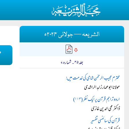
الشریعہ — جولائی ۲۰۲۴ء
’
جلد ۳۵ ۔ شمارہ ۷
محترم مجیب الرحمٰن شامی کی خدمت میں!
مولانا ابوعمار زاہد الراشدی
اردو تراجمِ قرآن پر ایک نظر (۱۱۴)
ڈاکٹر محی الدین غازی
قرآن کی سائنسی تفسیر