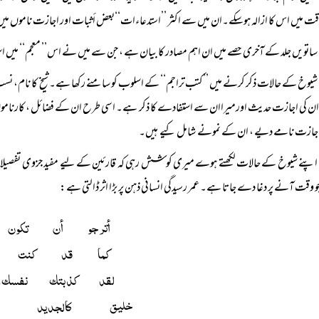
قت میں اس کا ازالہ ہوسکے۔ان میں سے اکثر ’’استدعاءات‘‘بعض أثبات اور اجازت ناموں میں
ساتویں جلد کے آخری حصے میں ان اہم مصادر کا بیان ہے ، جن سے میں نے اس’’ معجم‘‘ میں ا
شیوخ کے حالات ذکر کرنے میں ’’کتب تراجم‘‘ کے اسلوب کو سامنے رکھا ہے۔ شیخ کا نام،
ن کی اجازت حدیث اورمیراان سے استفادے کا ذکر ہے۔ اسی طرح ان کے فضائل ، کارناموں 
 اجازت نامے دیے ، ان کے نمونے شامل کیے ہیں۔
اپنے شیوخ کے حالات لکھتے ہوے میری کوشش رہی کہ قارئین کے لیے مفید جزوی تفصیلات
 جو وقت آنے پر دغا دے جاتا ہے۔ عمر رسیدگی انسانی ذہن پر بڑا اثر ڈالتی ہے:
أترجو أن تكون
 كما قد كنت أيا
لقد كذبتك نفسك
 خليق كالجديد م