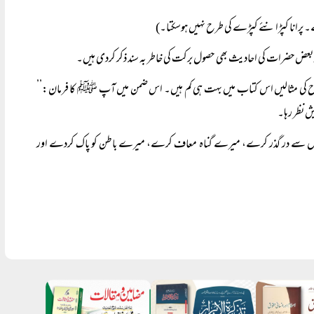
ے۔ پرانا کپڑا نئے کپڑے کی طرح نہیں ہوسکتا۔)
 بعض حضرات کی احادیث بھی حصول برکت کی خاطر بہ سند ذکر کردی ہیں۔
ح کی مثالیں اس کتاب میں بہت ہی کم ہیں۔ اس ضمن میں آپ ﷺ کا فرمان:’’
 نظر رہا۔
لغزشوں سے در گذر کرے، میرے گناہ معاف کرے، میرے باطن کو پاک کردے اور