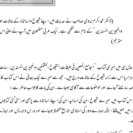
(ڈاکٹر محمد اکرم ندوی صاحب نے حدیث میں اپنے شیوخ واساتذہ کے حالات اور ان
والمجیزین المسندین ‘‘ کے نام سے لکھی ہے۔ ایک عربی مضمون میں آپ نے اپنی اس کت
مترجم)
زار یا اس سے زائد شیوخ کے حالات درج ہیں۔ مجھ سے میرے ایک بھائی نے اس کتاب کا 
لاصہ سامنے آجاے اور موضوعات سے آگاہی ہوجاے۔ان کی بات کا جواب حاضر ہے:
اس کتاب میں میرے شیوخ، ان کی اسانید، ان کی اپنے اساتذہ سے پڑھی اور سنی گئی کتابوں ا
 میں نہیں ملتے ، تاکہ ہمارے دور کی اسنادی تاریخ محفوظ ہوجاے اور درس وتدریس اور ا
ے۔