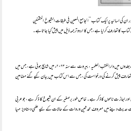
 کی اسانید پر ایک کتاب ’’الجامع المعین فی طبقات الشیوخ المتقنین
اب کا تعارف کرایا ہے، جس کا اردو ترجمہ ذیل میں پیش کیا جاتاہے۔
حال ہی میں میری کتاب ’’الجامع المعین فی طبقات الشیوخ المتقنین والمجیزین المسندین ، سات جلدوں میں دارالکتب العلمیہ ، بیروت سے سنہ ۲۰۲۳ء میں شایع ہوئی ہے، جس میں
تعارف پیش کرنے کی درخواست کی ، جس سے اس کتاب میں بیان کیے گئے مضامین
ور اجاز ت ناموں کا ذکر ہے۔ خاص طور برصغیر کے ان شیوخ کا ذکر ہے ، جو عربی
جازت حدیث دینے میں معروف محدثین وروات کے حالات کے لیے علمی دستاویز مہیا