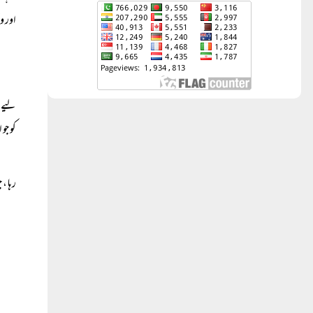
اور و
لیے ا
کو جو
رہا ،