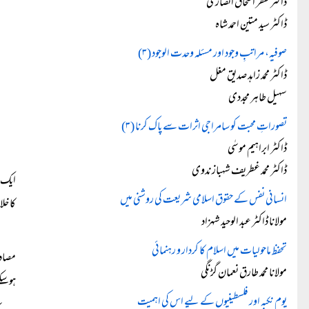
ڈاکٹر ظفر اسحاق انصاری
ڈاکٹر سید متین احمد شاہ
صوفیہ، مراتبِ وجود اور مسئلہ وحدت الوجود (۳)
ڈاکٹر محمد زاہد صدیق مغل
سہیل طاہر مجددی
تصوراتِ محبت کو سامراجی اثرات سے پاک کرنا (۳)
ڈاکٹر ابراہیم موسٰی
ڈاکٹر محمد غطریف شہباز ندوی
ایک ہ
انسانی نفس کے حقوق اسلامی شریعت کی روشنی میں
کا خ
مولانا ڈاکٹر عبد الوحید شہزاد
تحفظ ماحولیات میں اسلام کا کردار و رہنمائی
مصادر
مولانا محمد طارق نعمان گڑنگی
ہوسک
یوم نکبہ اور فلسطینیوں کے لیے اس کی اہمیت