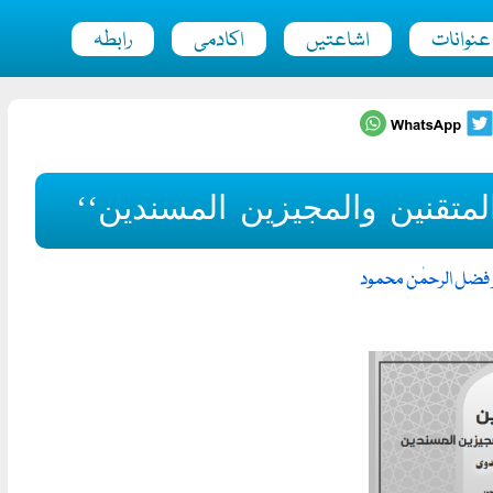
عنوانات
اشاعتیں
اکادمی
رابطہ
متقنین والمجیزین المسندین‘‘
 فضل الرحمٰن محمود