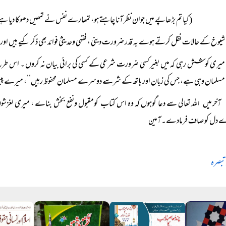
(کیا تم بڑھاپے میں جوان نظر آنا چاہتے ہو، تمھارے نفس نے تمھیں دھوکا دیا ہ
شیوخ کے حالات نقل کرتے ہوے بہ قدر ضرورت دینی ، فقہی وحدیثی فوائد بھی ذکر کیے ہیں اور
میری کوشش رہی کہ میں بغیر کسی ضرورت شرعی کے کسی کی برائی بیان نہ کروں ۔ اس طر
مسلمان وہی ہے، جس کی زبان اور ہاتھ کے شرسے دوسرے مسلمان محفوظ رہیں‘‘، میرے پیش
آخر میں اللہ تعالی سے دعا گوہوں کہ وہ اس کتاب کومقبول ونفع بخش بناے ، میری 
 دل کو صاف فرمادے۔ آمین
تبصرہ