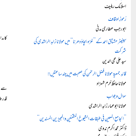
اسلامک ریلیف
رُموزِ اوقاف
ابو رجب عطاری مدنی
کا مد
سینیٹر مشتاق احمد کے ’’غزہ بچاؤ دھرنا‘‘ میں مولانا زاہد الراشدی کی
شرکت
سید علی محی الدین
قائدِ جمعیۃ مولانا فضل الرحمٰن کی صحبت میں چند ساعتیں!!
مولانا حافظ خرم شہزاد
سے می
سوال و جواب
قدر ط
مولانا ابوعمار زاہد الراشدی
’’الجامع المعین فی طبقات الشیوخ المتقنین والمجیزین المسندین‘‘
ڈاکٹر محمد اکرم ندوی