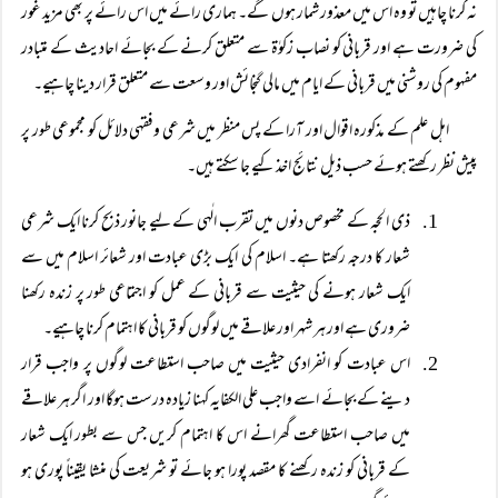
نہ کرنا چاہیں تو وہ اس میں معذور شمار ہوں گے۔ ہماری رائے میں اس رائے پر بھی مزید غور
کی ضرورت ہے اور قربانی کو نصاب زکوٰۃ سے متعلق کرنے کے بجائے احادیث کے متبادر
مفہوم کی روشنی میں قربانی کے ایام میں مالی گنجائش اور وسعت سے متعلق قرار دینا چاہیے۔
اہل علم کے مذکورہ اقوال اور آرا کے پس منظر میں شرعی وفقہی دلائل کو مجموعی طور پر
پیش نظر رکھتے ہوئے حسب ذیل نتائج اخذ کیے جا سکتے ہیں۔
ذی الحجہ کے مخصوص دنوں میں تقرب الٰہی کے لیے جانور ذبح کرنا ایک شرعی
شعار کا درجہ رکھتا ہے۔ اسلام کی ایک بڑی عبادت اور شعائر اسلام میں سے
ایک شعار ہونے کی حیثیت سے قربانی کے عمل کو اجتماعی طور پر زندہ رکھنا
ضروری ہے اور ہر شہر اور علاقے میں لوگوں کو قربانی کا اہتمام کرنا چاہیے۔
اس عبادت کو انفرادی حیثیت میں صاحب استطاعت لوگوں پر واجب قرار
دینے کے بجائے اسے واجب علی الکفایہ کہنا زیادہ درست ہوگا اور اگر ہر علاقے
میں صاحب استطاعت گھرانے اس کا اہتمام کریں جس سے بطور ایک شعار
کے قربانی کو زندہ رکھنے کا مقصد پورا ہو جائے تو شریعت کی منشا یقیناً‌ پوری ہو