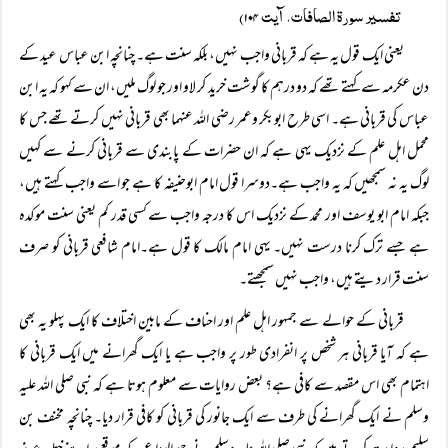
تفسیر سورۃ الصافات، آیت ۱۰۴)
یعنی ایک قول یہ ہے کہ قربانی واجب نہیں، بلکہ سنت ہے۔ چنانچہ ابن عباس عید کے
دن عکرمہ سے کہتے تھے کہ دو درہم کا گوشت خرید کر لاو اور جو لوگ ملیں، ان سے کہو کہ یہ ابن
عباس کی قربانی ہے۔ اسی طرح ابوبکر وعمر رضی اللہ عنہما بھی قربانی نہیں کرتے تھے جس کا
محمل اہل علم کے نزدیک یہی ہے کہ ان حضرات کے پابندی سے قربانی کرنے سے کہیں
لوگ یہ نہ سمجھیں کہ یہ واجب ہے۔دوسرا قول امام ابوحنیفہ کا ہے جو اسے واجب کہتے ہیں،
جبکہ امام ابو یوسف اور محمد کے نزدیک اس کا درجہ واجب سے کسی قدر کم یعنی سنت موکدہ
ہے جسے ترک کرنا درست نہیں۔ یہی امام مالک کا قول ہے۔امام شافعی قربانی کو صرف
سنت قرار دیتے ہیں، واجب نہیں سمجھتے۔
قربانی کے حوالے سے جمہور اہل علم اور احناف کے مابین اختلاف کا ایک پہلو یہ بھی
ہے کہ آیا قربانی ہر شخص پر انفرادی طور پر واجب ہے یا ایک گھرانے میں ایک قربانی کا
اہتمام بھی اس مقصد سے کافی ہے؟ بعض روایات سے معلوم ہوتا ہے کہ نبی صلی اللہ علیہ
وسلم نے ایک گھرانے کی طرف سے ایک جانور کی قربانی کو کافی قرار دیا۔ چنانچہ مخنف بن