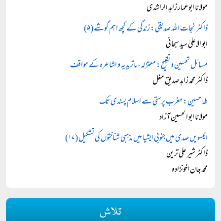
مولانا ابوعمار زاہد الراشدی
ڈاکٹر نجات اللہ صدیقی: زندگی کے کچھ اہم گوشے (۵)
ابو الاعلیٰ سید سبحانی
مسائل تحسین و تقبیح: معتزلہ، ماتریدیہ و اشاعرہ کے مواقف
ڈاکٹر محمد زاہد صدیق مغل
طہٰ حسین: مغرب پرستی سے اسلام پسندی تک
مولانا ابو الحسین آزاد
انیسویں صدی میں جنوبی ایشیا میں مذہبی شناختوں کی تشکیل (۱۷)
ڈاکٹر شیر علی ترین
محمد جان اخونزادہ
تلاش