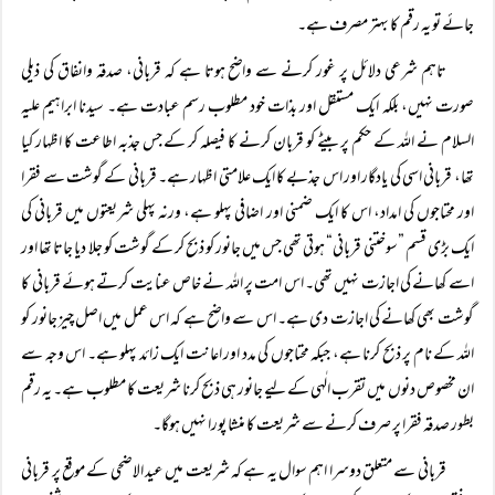
جائے تو یہ رقم کا بہتر مصرف ہے۔
تاہم شرعی دلائل پر غور کرنے سے واضح ہوتا ہے کہ قربانی، صدقہ وانفاق کی ذیلی
صورت نہیں، بلکہ ایک مستقل اور بذات خود مطلوب رسم عبادت ہے۔ سیدنا ابراہیم علیہ
السلام نے اللہ کے حکم پر بیٹے کو قربان کرنے کا فیصلہ کر کے جس جذبہ اطاعت کا اظہار کیا
تھا، قربانی اسی کی یادگار اور اس جذبے کا ایک علامتی اظہار ہے۔ قربانی کے گوشت سے فقرا
اور محتاجوں کی امداد، اس کا ایک ضمنی اور اضافی پہلو ہے، ورنہ پہلی شریعتوں میں قربانی کی
ایک بڑی قسم ”سوختنی قربانی“ ہوتی تھی جس میں جانور کو ذبح کر کے گوشت کو جلا دیا جاتا تھا اور
اسے کھانے کی اجازت نہیں تھی۔ اس امت پر اللہ نے خاص عنایت کرتے ہوئے قربانی کا
گوشت بھی کھانے کی اجازت دی ہے۔ اس سے واضح ہے کہ اس عمل میں اصل چیز جانور کو
اللہ کے نام پر ذبح کرنا ہے، جبکہ محتاجوں کی مدد اور اعانت ایک زائد پہلو ہے۔ اس وجہ سے
ان مخصوص دنوں میں تقرب الٰہی کے لیے جانور ہی ذبح کرنا شریعت کا مطلوب ہے۔ یہ رقم
بطور صدقہ فقرا پر صرف کرنے سے شریعت کا منشا پورا نہیں ہوگا۔
قربانی سے متعلق دوسرا اہم سوال یہ ہے کہ شریعت میں عید الاضحی کے موقع پر قربانی