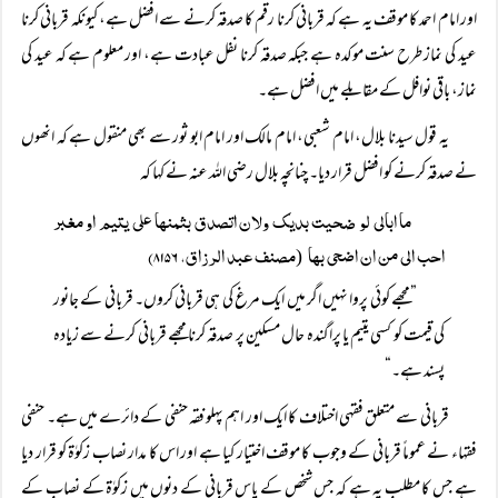
اور امام احمد کا موقف یہ ہے کہ قربانی کرنا رقم کا صدقہ کرنے سے افضل ہے، کیونکہ قربانی کرنا
عید کی نماز طرح سنت موکدہ ہے جبکہ صدقہ کرنا نفل عبادت ہے، اور معلوم ہے کہ عید کی
نماز، باقی نوافل کے مقابلے میں افضل ہے۔
یہ قول سیدنا بلال، امام شعبی، امام مالک اور امام ابو ثور سے بھی منقول ہے کہ انھوں
نے صدقہ کرنے کو افضل قرار دیا۔ چنانچہ بلال رضی اللہ عنہ نے کہا کہ
ما ابالی لو ضحیت بدیک ولان اتصدق بثمنھا علی یتیم او مغبر
احب الی من ان اضحی بھا
مصنف عبد الرزاق، ۸۱۵۶)
(
”مجھے کوئی پروا نہیں اگر میں ایک مرغ کی ہی قربانی کروں۔ قربانی کے جانور
کی قیمت کو کسی یتیم یا پراگندہ حال مسکین پر صدقہ کرنا مجھے قربانی کرنے سے زیادہ
پسند ہے۔“
قربانی سے متعلق فقہی اختلاف کا ایک اور اہم پہلو فقہ حنفی کے دائرے میں ہے۔ حنفی
فقہاء نے عموماً‌ قربانی کے وجوب کا موقف اختیار کیا ہے اور اس کا مدار نصاب زکوٰۃ کو قرار دیا
ہے جس کا مطلب یہ ہے کہ جس شخص کے پاس قربانی کے دنوں میں زکوٰۃ کے نصاب کے