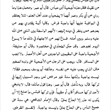
من لقيتَ فقل هذه أضحية ٱبن عباس. قال أبو عمر: ومحمل هذا وما
روي عن أبي بكر وعمر أنهما لا يضحيان عند أهل العلم؛ لئلا يعتقد
في المواظبة عليها أنها واجبة فرض، وكانوا أئمة يقتدي بهم من
بعدهم ممن ينظر في دينه إليهم؛ لأنهم الواسطة بين النبي صلى الله
عليه وسلم وبين أمته، فساغ لهم من الاجتهاد في ذلك ما لا يسوغ
اليوم لغيرهم. وقد حكى الطحاوي في مختصره: وقال أبو حنيفة:
الأضحية واجبة على المقيمين الواجدين من أهل الأمصار، ولا تجب
على المسافر. قال: ويجب على الرجل من الأضحية على ولده الصغير
مثل الذي يجب عليه عن نفسه. وخالفه أبو يوسف ومحمد فقالا:
ليست بواجبة ولكنها سنة غير مرخص لمن وجد السبيل إليها في
تركها. قال: وبه نأخذ. قال أبو عمر: وهذا قول مالك؛ قال: لا ينبغي
لأحد تركها مسافراً كان أو مقيماً، فإن تركها فبئس ما صنع إلا أن
يكون له عذر إلا الحاج بمنىً. وقال الإمام الشافعي: هي سنة على
جميع الناس وعلى الحاج بمنىً وليست بواجبة
تفسیر القرطبی،
. (