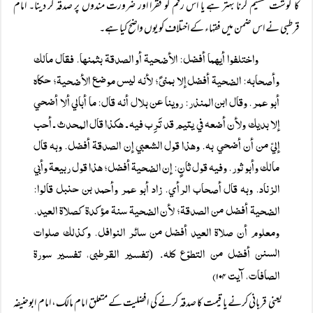
کا گوشت تقسیم کرنا بہتر ہے یا اس رقم کو فقرا اور ضرورت مندوں پر صدقہ کر دینا۔ امام
قرطبی نے اس ضمن میں فقہاء کے اختلاف کو یوں واضح کیا ہے۔
واختلفوا أيهما أفضل: الأضحية أو الصدقة بثمنها. فقال مالك
وأصحابه: الضحية أفضل إلا بمنىً؛ لأنه ليس موضع الأضحية؛ حكاه
أبو عمر. وقال ابن المنذر: روينا عن بلال أنه قال: ما أبالي ألا أضحي
إلا بديك ولأن أضعه في يتيم قد تَرِب فيه ـ هكذا قال المحدث ـ أحب
إليّ من أن أضحي به. وهذا قول الشعبي إن الصدقة أفضل. وبه قال
مالك وأبو ثور. وفيه قول ثانٍ: إن الضحية أفضل؛ هذا قول ربيعة وأبي
الزناد. وبه قال أصحاب الرأي. زاد أبو عمر وأحمد بن حنبل قالوا:
الضحية أفضل من الصدقة؛ لأن الضحية سنة مؤكدة كصلاة العيد.
ومعلوم أن صلاة العيد أفضل من سائر النوافل. وكذلك صلوات
السنن أفضل من التطوّع كله
تفسیر القرطبی، تفسیر سورۃ
. (
الصافات، آیت ۱۰۴)
یعنی قربانی کرنے یا قیمت کا صدقہ کرنے کی افضلیت کے متعلق امام مالک، امام ابوحنیفہ