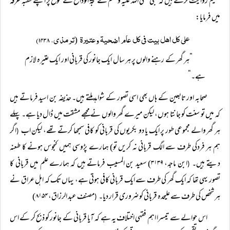
سلیم روایت کرتے ہیں کہ نبی صلی اللہ علیہ وسلم نے حجة الوداع کے موقع پر اپنے خطبہ عرفہ
میں فرمایا:
علی کل اھل بیت فی کل عام اضحیة وعتیرة
ترمذی، ۱۴۳۸)
(
”ہر گھر کے رہنے والوں پر ہر سال ایک جانور کی قربانی اور ایک عتیرہ لازم
ہے۔“
صحابہ اور تابعین کے ہاں بھی اسی تصور کے شواہد ملتے ہیں۔ حذیفہ بن اسید فرماتے ہیں
کہ میں تو سنت کو جانتا ہوں، لیکن میرے گھر والوں نے مجھے مشقت میں ڈال دیا ہے۔ پہلے
ہر گھر والے مجموعی طور پر ایک یا دو بکریوں کی قربانی کو کافی سمجھا کرتے تھے، لیکن اب
اگر
(
ہم ہر فردکی طرف سے الگ قربانی نہ کریں تو) ہمارے پڑوسی ہمیں کنجوس ہونے کا طعنہ
دیتے ہیں۔
ابن ماجہ، ۳۱۳۹) سعید بن المسیب فرماتے ہیں کہ ہمارے علم میں قربانی کا
(
تصور یہی تھا کہ ایک گھر کی طرف سے ایک قربانی کافی ہوتی ہے، یہاں تک کہ اہل عراق نے
ہر شخص کی طرف سے علیحدہ قربانی کو ضروری قرار دیا۔
مصنف عبد الرزاق، ۸۱۵۴)
(
اس حوالے سے تیسرا اہم فقہی اختلاف یہ ہے کہ آیا قربانی کے جانور کو ذبح کر کے اس