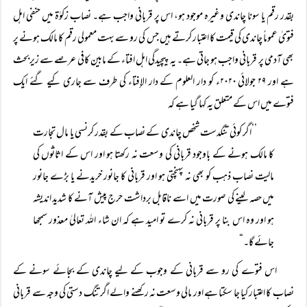
بقدر رقم یا سونا چاندی وغیرہ موجود ہو، اس پر قربانی واجب ہے۔ نصاب زکوٰۃ میں حنفی اہل
فتویٰ عموماً‌ چاندی کی قیمت کا اعتبار کرتے ہیں جس کی رو سے بہت معمولی رقم کا مالک ہونے پر
بھی آدمی پر قربانی واجب ہو جاتی ہے۔ یہ پیچیدگی اہل افتاء کے مابین کافی عرصے سے زیربحث
ہے اور ۲۹ جولائی ۲۰۲۰ء کو دار العلوم کے دار الإفتاء کی طرف سے جاری کیے گئے ایک
فتوے میں اس کے متعلق یہ کہا گیا ہے کہ
’’اگر کوئی تنگدست شخص چاندی کے نصاب کے بقدر کرنسی یا مال تجارت
کا مالک ہونے کے باوجود قربانی کی وسعت نہ رکھتا ہو اور اس کے اثاثوں کی
مالیت نصاب ذہب کو بھی نہ پہنچتی ہو اور قربانی کا جانور خریدنے یا بڑے جانور
میں حصہ لینے کی صورت میں اسے ناقابل برداشت حرج پیش آنے کا شدید اندیشہ
ہو اور وہ اس بنا پر قربانی نہ کرے تو امید ہے کہ ان شاء اللہ تعالیٰ معذور سمجھا
جائے گا۔“
اس فتوے کی رو سے قربانی کے وجوب کے لیے چاندی کے بجائے سونے کے
نصاب کا اعتبار کیا جا سکتا ہے اور مالی وسعت نہ رکھنے والے اگر تنگ دستی کی وجہ سے قربانی