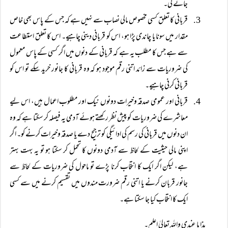
جائے گی۔
قربانی کا تعلق کسی مخصوص مالی نصاب سے نہیں ہے کہ جس کے پاس بھی خاص
مقدار میں سونا یا چاندی پڑا ہو، اس کو قربانی دینی چاہیے۔ اس کا تعلق استطاعت
سے ہے جس کا مطلب یہ ہے کہ قربانی کے دنوں میں اگر کسی کے پاس معمول
کی ضروریات سے زائد اتنی رقم موجود ہو کہ وہ قربانی کا جانور خرید سکے تو اس کو
قربانی کرنی چاہیے۔
قربانی اور عمومی صدقہ وخیرات دونوں نیک اور مطلوب اعمال ہیں، اس لیے
معاشرے کی ضروریات کو پیش نظر رکھتے ہوئے آدمی یہ فیصلہ کر سکتا ہے کہ وہ
ان دنوں میں قربانی کی رسم کی ادائیگی کو ترجیح دے یا صدقہ وخیرات کرنے کو۔ اگر
اپنی مالی حیثیت کے لحاظ سے آدمی دونوں کا تحمل کر سکتا ہو تو یہ بہت بہتر
ہے، لیکن اگر ایک کا انتخاب کرنا پڑے تو ماحول کی ضروریات کے لحاظ سے
جانور قربان کرنے یا اتنی رقم ضرورت مندوں میں تقسیم کرنے میں سے کسی
ایک کا انتخاب کیا جا سکتا ہے۔
ہذا ما عندی واللہ تعالیٰ اعلم۔