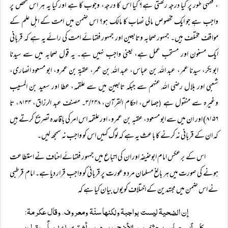
، فقہی طور پر کیا درجہ رکھتی ہے؟ کیا اس کا درجہ، وجوب کا ہے اور کیا یہ ہر اس شخص پر
واجب ہے جو ایک مخصوص مالی نصاب کا مالک ہو؟ اس ضمن میں امت کے اہل علم کے
مواقف مختلف ہیں۔ جمہور صحابہ وتابعین اور جمہور فقہائے امت کی رائے یہ ہے کہ قربانی
ایک مسنون اور مستحب عمل ہے، یعنی واجب نہیں ہے۔ یہ قول صحابہ میں سے سیدنا
ابوبکر، سیدنا عمر، عبد اللہ بن عباس، عبد اللہ بن عمر، عقبة بن عمرو، ابو مسعود انصاری،
شعبی اور بلال رضی اللہ عنہم سے جبکہ تابعین میں سے علقمہ، عطا اور سعید بن المسیب
وغیرہ سے منقول ہے
جصاص، احکام القرآن، ۳/۲۴۸۔ مصنف عبد الرزاق، ۸۱۳۴، تا
(
۸۱۵۶) اور ان میں سے ابو مسعود، عقبہ بن عمرو، اور علقمہ اس امر کی باقاعدہ تصریح کرتے ہیں
کہ ان کے قربانی نہ کرنے کا باعث یہ ہے کہ لوگ کہیں اس کو واجب نہ سمجھ لیں۔
اس کے برعکس امام ابوحنیفہ اور ان کی اتباع میں جمہور فقہائے احناف نے استطاعت
ہونے کی صورت میں ہر بالغ مسلمان مرد وعورت پر قربانی کو واجب قرار دیا ہے۔ امام قرطبی
نے اس ضمن میں مجتہدین کے اختلاف کو یوں بیان کیا ہے کہ
إن الضحية ليست بواجبة ولكنها سنّة ومعروف. وقال عكرمة:
كان ٱبن عباس يبعثني يوم الأضحى بدرهمين أشتري له لحماً، ويقول: