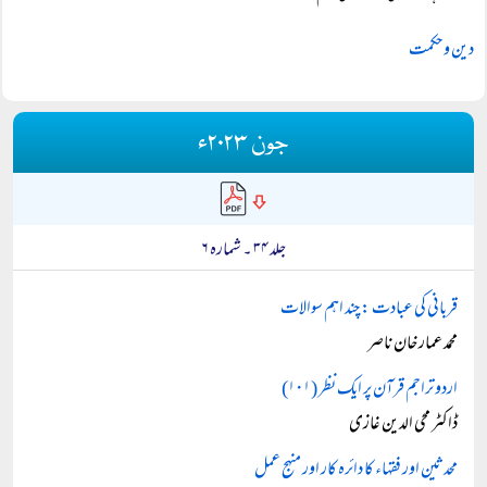
دین و حکمت
جون ۲۰۲۳ء
جلد ۳۴ ۔ شمارہ ۶
قربانی کی عبادت : چند اہم سوالات
محمد عمار خان ناصر
اردو تراجم قرآن پر ایک نظر (۱۰۱)
ڈاکٹر محی الدین غازی
محدثین اور فقہاء کا دائرہ کار اور منہج عمل