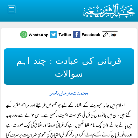
قربانی کی عبادت : چند اہم
سوالات
محمد عمار خان ناصر
اسلام میں جذبہ عبودیت کے اظہار کے لیے جو مخصوص طریقے اور مراسم مقرر کیے
گئے ہیں، ان میں جانوروں کی قربانی بھی بہت اہمیت رکھتی ہے۔ اس حوالے سے دور جدید
میں پائے جانے والی ایک عام غلط فہمی یہ ہے کہ قربانی صدقہ اور انفاق کی ایک صورت ہے
اور جانور قربان کرنے کے بجائے اگر اس رقم کو اہل احتیاج کی عمومی ضروریات پر صرف کیا