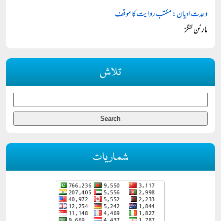
وحدت ادیان: مکتب روایت کا موقف
مارٹن لنگز
تلاش
شماریات