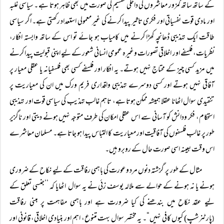
کے ساتھ ساتھ کمزور معاشروں کی داخلی تقسیم کی صورت میں بھی ظاہر ہوتا ہے ۔ سیاسی غلبہ
اور مادی قوت نفسیاتی اور فکری تاثیر پیدا کرنے کی غیر معمولی استعداد رکھتی ہے۔ اگر سیاسی
طاقت ایک تہذیبی ڈھانچہ کھڑا کرنے میں کامیاب ہو جائے تو اس کے ساتھ وابستہ افکار،
نظریات، فلسفے اور اخلاقی تصورات وغیرہ عمومی انسانی شعور کے لیے اپنی قبولیت پیدا کرنے
میں مزید کسی چیز کے محتاج نہیں ہوتے۔ یہ افکار اور فلسفے کسی بھی فلسفیانہ یا عقلی معیار پر
آفاقی نہیں ہوتے اور کسی دوسرے تہذیبی واقداری فریم ورک میں ان کی معیاریت پر
تنقیدی سوال اٹھانا عقلا ہمیشہ ممکن ہوتا ہے، تاہم غالب تہذیب کی سیاسی قوت اور تہذیبی
استحکام، فکر ودانش کو آسانی سے اس عقلی امکان کی طرف متوجہ نہیں ہونے دیتی اور ناگزیر
طور پر غالب فلسفوں کی آفاقیت اور معیاریت کا التباس پیدا ہو جاتا ہے۔ مسلمان معاشرے
اس وقت بعینہ اسی صورت حال کے روبرو ہیں۔
مثال کے طور پر گزشتہ دنوں مرد وعورت کی باہمی رفاقت کے لیے نکاح کے ضروری
ہونے یا نہ ہونے کے حوالے سے ملالہ یوسف زئی نے یہ سوال اٹھایا کہ ’’جنسی تعلق کے
لیے عقد نکاح میں بندھنے کی کیا ضرورت ہے اور باہمی مفاہمت پر مبنی رفاقت
پارٹنرشپ) کیوں کافی نہیں“۔ یہ مختصر سوال بہت متنوع، اہم اور بنیادی اخلاقی، قانونی اور
(