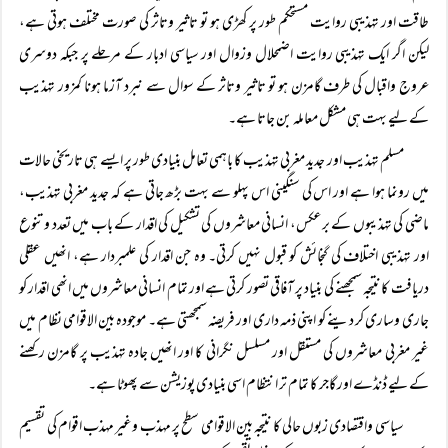
طاقت اور تہذیبی روایت مستحکم طور پر کھڑی ہو تو تاثیر وتاثر کی صورت مختلف ہوتی ہے،
لیکن اگر ایک تہذیبی روایت اضمحلال وزوال اور سیاسی ادبار کے مرحلے پر جبکہ دوسری
عروج واقبال کی طرف گامزن ہو تو تاثیر وتاثر کے سوال سے نبرد آزما ہونا کمزور تہذیب
کے لیے بہت ہی مشکل معاملہ بن جاتا ہے۔
مسلم تہذیب اور جدید مغربی تہذیب کا باہمی تعامل بنیادی طور پر ایسے ہی تاریخی حالات
میں رونما ہوا ہے اور اس کی سنگینی اس پہلو سے بہت بڑھ جاتی ہے کہ جدید مغربی تہذیب،
ماضی کی تہذیبوں کے برعکس، انسانی معاشروں کی تشکیل کی اقدار کے باب میں تعدد وتنوع
اور تہذیبی اختلاف کی گنجائش کو قبول نہیں کرتی۔ وہ جن اقدار کی علمبردار ہے، انھیں عقلی
دریافت کا نتیجہ سمجھنے کی بنیاد پر آفاقی تصور کرتی ہے اور تمام انسانی معاشروں میں انھی اقدار کو
جاری وساری کر دینے کو اپنی ذمہ داری اور فریضہ سمجھتی ہے۔ موجودہ بین الاقوامی نظام میں
غیر مغربی معاشروں کی مستقل اور مسلسل نگرانی کا اور انھیں جادہ تہذیب پر گامزن رکھنے
کے لیے ڈنڈے اور گاجر کا تمام تر انتظام اسی بنیادی پوزیشن سے پھوٹا ہے۔
سیاسی واقتصادی زبوں حالی کا نتیجہ بین الاقوامی سطح پر مہذب وغیر مہذب اقوام کی تقسیم