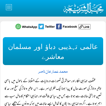
عالمی تہذیبی دباؤ اور مسلمان
معاشرے
محمد عمار خان ناصر
مختلف تہذیبی افکار اور معاشرتی تصورات وروایات کے اختلاط کے ماحول میں باہمی
تاثیر وتاثر کی صورت حال کا پیدا ہونا ایک فطری امر ہے۔ اس تاثیر وتاثر کی سطح اور حد کا
تعین تاریخی حالات سے ہوتا ہے جس میں سیاسی طاقت اور تہذیبی استحکام کا عامل سب سے
اہم ہوتا ہے۔ اگر دو تہذیبی روایتوں کا تعامل ایسے حالات میں ہو کہ دونوں کے پیچھے سیاسی