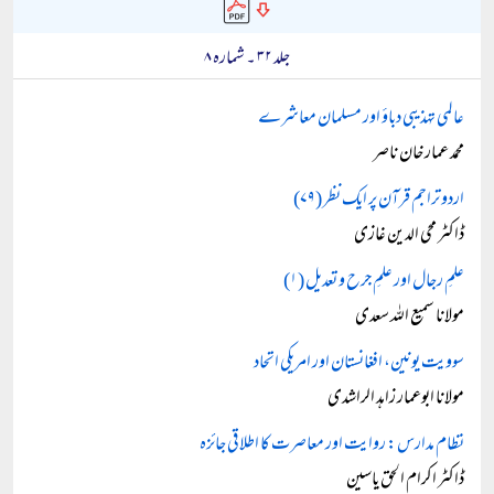
جلد ۳۲ ۔ شمارہ ۸
عالمی تہذیبی دباؤ اور مسلمان معاشرے
محمد عمار خان ناصر
اردو تراجم قرآن پر ایک نظر (۷۹)
ڈاکٹر محی الدین غازی
علمِ رجال اور علمِ جرح و تعدیل (۱)
مولانا سمیع اللہ سعدی
سوویت یونین، افغانستان اور امریکی اتحاد
مولانا ابوعمار زاہد الراشدی
نظام مدارس: روایت اور معاصرت کا اطلاقی جائزہ
ڈاکٹر اکرام الحق یاسین