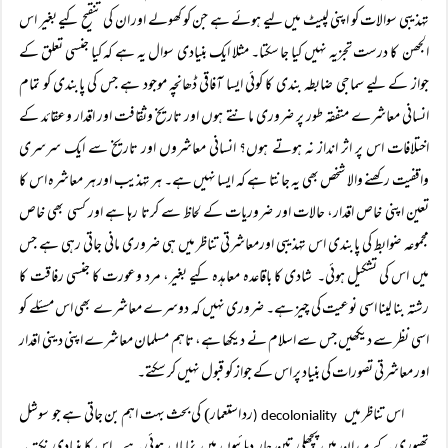
تہذیبی سوالات کو اپنی لپیٹ میں لیے ہوئے ہے جن کو کھولے اور ان کی تنقیح کیے بغیر اس
الجھن کا درست تجزیہ نہیں کیا جا سکتا۔ مثلا ایک بنیادی سوال یہ ہے کہ کیا جنسی تعلق کے
جواز کے لیے سماجی ضابطہ بندی کا کوئی ایسا آفاقی ڈھانچہ موجود ہے جس کی پابندی کو تمام
انسانی معاشرے متفقہ طور پر ضروری مانتے ہوں اور تاریخ وثقافت اور اقدار وعقائد کے
اختلافات اس پر اثر انداز نہ ہوتے ہوں؟ انسانی معاشروں اور تاریخ سے ایک سرسری
واقفیت رکھنے والا شخص بھی یہ جانتا ہے کہ ایسا نہیں ہے۔ ہر تہذیب اور ہر معاشرہ اس کا
تعین اپنی خاص اقدار، حالات اور ضروریات کے لحاظ سے کرتا رہا ہے اور کسی بھی خاص
مجموعہ ضوابط کی پابندی اس تہذیبی اورمعاشرتی تناظر میں ہی ضروری مانی جاتی رہی ہے جس
میں اس کی تشکیل ہوئی۔ شادی کا باقاعدہ معاہدہ کیے بغیر، مرد وعورت کا جنسی رفاقت کا
رشتہ بنا لینا اسی نوعیت کی چیز ہے۔ ضروری نہیں کہ دوسرے معاشرے بھی اس مسئلے کو
اسی نظر سے دیکھیں جس سے اسلام نے دیکھا ہے، تاہم مسلمان معاشرے اپنی دینی اقدار
اور معاشرتی تصورات کی بنیاد پر اس کے جواز کو قبول نہیں کر سکتے۔
اس تناظر میں
رد استعمار) کی بحث بہت اہم بن جاتی ہے جو سوشل
decoloniality (