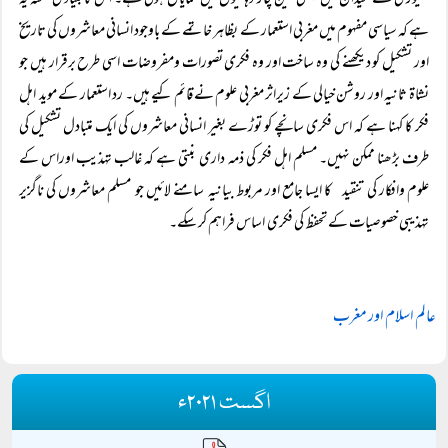
تھیوری کے میدان میں پچھلی تین چار دہائیوں میں نمایاں ہوئی ہے۔ اس کا بنیادی نکتہ یہ
ہے کہ سیاسی مفہوم میں مغربی استعمار کے بظاہر خاتمے کے باوجود انسانی معاشروں کی تاریخ
اور تشکیل کو دیکھنے کی وہ ساخت اور وہ فکری تصورات ومفروضات اسی طرح برقرار ہیں جو
نشاۃ ثانیہ اور روشن خیالی کے زیراثر مغربی علوم نے قائم کیے ہیں۔ رد استعمار کے موید اہل
فکر کا کہنا ہے کہ اس فکری سانچے کو توڑے بغیر انسانی معاشروں کی ایک متبادل تشکیل کی
طرف بڑھنا ممکن نہیں۔ مسلم اہل فکر کی ذمہ داری بنتی ہے کہ غالب تہذیب اوراس کے
علوم وافکار کی تنقید کا ایسا جامع اور مربوط بیانیہ سامنے لائیں جو مسلم معاشروں کی ناگزیر
تہذیبی خصوصیات کے تحفظ کی فکری اساس فراہم کر سکے۔
عالم اسلام اور مغرب
اگست ۲۰۲۱ء