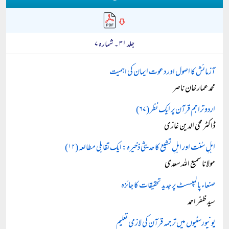
جلد ۳۱ ۔ شمارہ ۷
آزمائش کا اصول اور دعوت ایمان کی اہمیت
محمد عمار خان ناصر
اردو تراجم قرآن پر ایک نظر (۶۷)
ڈاکٹر محی الدین غازی
اہلِ سُنت اور اہلِ تشیع کا حدیثی ذخیرہ: ایک تقابلی مطالعہ (۱۲)
مولانا سمیع اللہ سعدی
صنعاء پالمپسسٹ پر جدید تحقیقات کا جائزہ
سید ظفر احمد
یونیورسٹیوں میں ترجمہ قرآن کی لازمی تعلیم