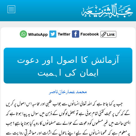
آزمائش کا اصول اور دعوت
ایمان کی اہمیت
محمد عمار خان ناصر
جب یہ کہا جاتا ہے کہ اللہ تعالی انسانوں سے جواب طلبی اور محاسبہ اس اصول پر کریں
گے کہ کس پر حجت کتنی تمام ہوئی ہے تو بعض لوگوں کے ذہن میں سوال یہ پیدا ہوتا ہے کہ
ایسی حالت میں غیر مسلموں کو دعوت کے حوالے سے مسلمانوں کا رویہ کیا ہونا چاہیے؟ جب
یہ معلوم ہے کہ عموما انسانوں کے لیے اپنے ماحول کے اثرات اور معاشرتی روایت سے