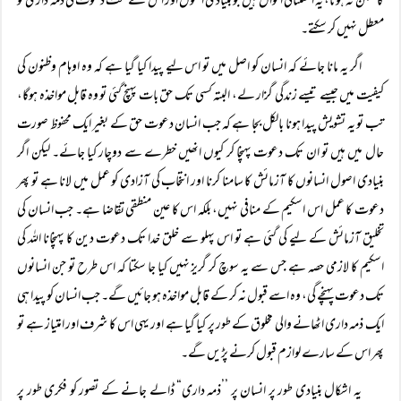
کا ممکن نہ ہونا، یہ استثنائی احوال ہیں جو بنیادی اصول اور اس کے تحت دعوت کی ذمہ داری کو
معطل نہیں کر سکتے۔
اگر یہ مانا جائے کہ انسان کو اصل میں تو اس لیے پیدا کیا گیا ہے کہ وہ اوہام وظنون کی
کیفیت میں جیسے تیسے زندگی گزار لے، البتہ کسی تک حق بات پہنچ گئی تو وہ قابل مواخذہ ہوگا،
تب تو یہ تشویش پیدا ہونا بالکل بجا ہے کہ جب انسان دعوت حق کے بغیر ایک محفوظ صورت
حال میں ہیں تو ان تک دعوت پہنچا کر کیوں انھیں خطرے سے دوچار کیا جائے۔ لیکن اگر
بنیادی اصول انسانوں کا آزمائش کا سامنا کرنا اور انتخاب کی آزادی کو عمل میں لانا ہے تو پھر
دعوت کا عمل اس اسکیم کے منافی نہیں، بلکہ اس کا عین منطقی تقاضا ہے۔ جب انسان کی
تخلیق آزمائش کے لیے کی گئی ہے تو اس پہلو سے خلق خدا تک دعوت دین کا پہنچانا اللہ کی
اسکیم کا لازمی حصہ ہے جس سے یہ سوچ کر گریز نہیں کیا جا سکتا کہ اس طرح تو جن انسانوں
تک دعوت پہنچے گی، وہ اسے قبول نہ کر کے قابل مواخذہ ہو جائیں گے۔ جب انسان کو پیدا ہی
ایک ذمہ داری اٹھانے والی مخلوق کے طور پر کیا گیا ہے اور یہی اس کا شرف اور امتیاز ہے تو
پھر اس کے سارے لوازم قبول کرنے پڑیں گے۔
یہ اشکال بنیادی طور پر انسان پر ’’ذمہ داری“ ڈالے جانے کے تصور کو فکری طور پر