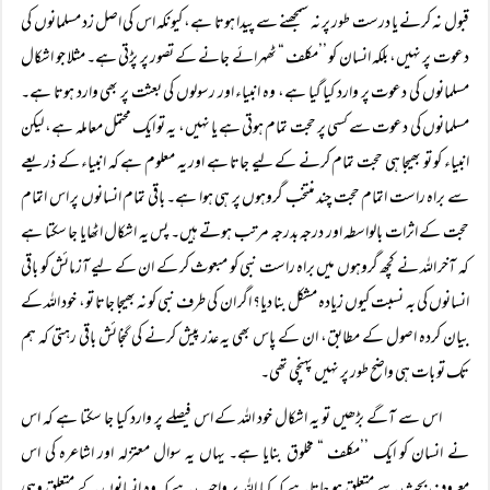
قبول نہ کرنے یا درست طور پر نہ سمجھنے سے پیدا ہوتا ہے، کیونکہ اس کی اصل زد مسلمانوں کی
دعوت پر نہیں، بلکہ انسان کو ’’مکلف “ ٹھہرائے جانے کے تصور پر پڑتی ہے۔ مثلا جو اشکال
مسلمانوں کی دعوت پر وارد کیا گیا ہے، وہ انبیاء اور رسولوں کی بعثت پر بھی وارد ہوتا ہے۔
مسلمانوں کی دعوت سے کسی پر حجت تمام ہوتی ہے یا نہیں، یہ تو ایک محتمل معاملہ ہے، لیکن
انبیاء کو تو بھیجا ہی حجت تمام کرنے کے لیے جاتا ہے اور یہ معلوم ہے کہ انبیاء کے ذریعے
سے براہ راست اتمام حجت چند منتخب گروہوں پر ہی ہوا ہے۔ باقی تمام انسانوں پر اس اتمام
حجت کے اثرات بالواسطہ اور درجہ بدرجہ مرتب ہوتے ہیں۔ پس یہ اشکال اٹھایا جا سکتا ہے
کہ آخر اللہ نے کچھ گروہوں میں براہ راست نبی کو مبعوث کر کے ان کے لیے آزمائش کو باقی
انسانوں کی بہ نسبت کیوں زیادہ مشکل بنا دیا؟ اگر ان کی طرف نبی کو نہ بھیجا جاتا تو، خود اللہ کے
بیان کردہ اصول کے مطابق، ان کے پاس بھی یہ عذر پیش کرنے کی گنجائش باقی رہتی کہ ہم
تک تو بات ہی واضح طور پر نہیں پہنچی تھی۔
اس سے آگے بڑھیں تو یہ اشکال خود اللہ کے اس فیصلے پر وارد کیا جا سکتا ہے کہ اس
نے انسان کو ایک ’’مکلف “ مخلوق بنایا ہے۔ یہاں یہ سوال معتزلہ اور اشاعرہ کی اس