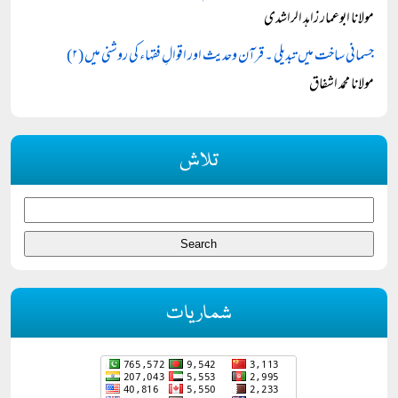
مولانا ابوعمار زاہد الراشدی
جسمانی ساخت میں تبدیلی ۔ قرآن وحدیث اور اقوالِ فقہاء کی روشنی میں (۲)
مولانا محمد اشفاق
تلاش
شماریات