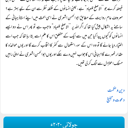
معروف بحث سے متعلق ہو جاتا ہے کہ کیا اللہ پر واجب ہے کہ وہ انسانوں کے متعلق وہی
فیصلہ کرے جو ’’الاصلح للعباد“ ہے، یعنی انسانوں کے نقطہ نظر سے ان کے لیے بہتر ہے؟
معروف عام روایت کے مطابق ابو الحسن اشعری نے اسی بحث میں اپنے استاذ جبائی کے
سامنے یہ اشکال پیش کیا تھا کہ اگر اللہ پر ’’الاصلح للعباد“ واجب ہے تو پھر اس نے دو ایسے
انسانوں کو کیوں پیدا کیا جن میں سے ایک کے متعلق اس کا علم اسے بتا رہا تھا کہ جب اسے
اختیار دیا جائے گا تو وہ اس کے سوء استعمال سے کفر کا انتخاب کرے گا اور یوں مواخذہ کا
حقدار ٹھہرے گا؟ جبائی اس کا جواب نہیں دے سکے اور یوں ابو الحسن اشعری نے اپنی راہیں
مسلک اعتزال سے الگ کر لی تھیں۔
دین و حکمت
دعوت و تبلیغ
جولائی ۲۰۲۰ء