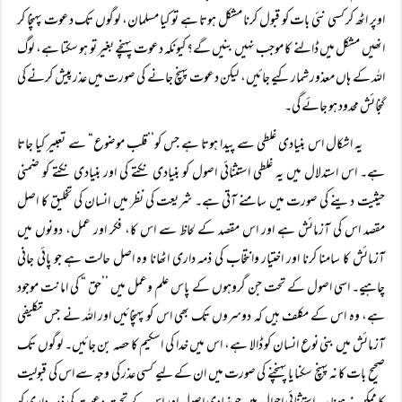
اوپر اٹھ کر کسی نئی بات کو قبول کرنا مشکل ہوتا ہے تو کیا مسلمان، لوگوں تک دعوت پہنچا کر
انھیں مشکل میں ڈالنے کا موجب نہیں بنیں گے؟ کیونکہ دعوت پہنچے بغیر تو ہو سکتا ہے، لوگ
اللہ کے ہاں معذور شمار کیے جائیں، لیکن دعوت پہنچ جانے کی صورت میں عذر پیش کرنے کی
گنجائش محدود ہو جائے گی۔
یہ اشکال اس بنیادی غلطی سے پیدا ہوتا ہے جس کو’’قلب موضوع“ سے تعبیر کیا جاتا
ہے۔ اس استدلال میں یہ غلطی استثنائی اصول کو بنیادی نکتے کی اور بنیادی نکتے کو ضمنی
حیثیت دینے کی صورت میں سامنے آتی ہے۔ شریعت کی نظر میں انسان کی تخلیق کا اصل
مقصد اس کی آزمائش ہے اور اس مقصد کے لحاظ سے اس کا، فکر اور عمل، دونوں میں
آزمائش کا سامنا کرنا اور اختیار وانتخاب کی ذمہ داری اٹھانا وہ اصل حالت ہے جو پائی جانی
چاہیے۔ اسی اصول کے تحت جن گروہوں کے پاس علم وعمل میں ’’حق “ کی امانت موجود
ہے، وہ اس کے مکلف ہیں کہ دوسروں تک بھی اس کو پہنچائیں اور اللہ نے جس تکلیفی
آزمائش میں بنی نوع انسان کو ڈالا ہے، اس میں خدا کی اسکیم کا حصہ بن جائیں۔ لوگوں تک
صحیح بات کا نہ پہنچ سکنا یا پہنچنے کی صورت میں ان کے لیے کسی عذر کی وجہ سے اس کی قبولیت