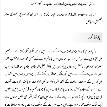
۔ اثر الحدیث الشریف فی اختلاف الفقھاء،
محمود عوامہ
3
۔ بیان تلبیس المفتری محمد زاہد الکوثری،
احمد بن محمد الصدیق الغماری ،دار
4
الصمیعی ،ریاض
چوتھا محور
عالم اسلام کا جدت پسند طبقہ حدیث کے بارے میں خاص نقطہ نظر رکھتا ہے ۔ برصغیر
میں متجددین کے سرخیل سر سید احمد خان ہوں یا عالم عرب کے مفتی محمد عبدہ کا مکتب فکر،
مصری متجدد ادباء و مفکرین ہوں یا پاکستان میں ڈاکٹر فضل الرحمان، جاوید احمد غامدی، سب
حضرات حدیث کے بارے میں الگ الگ مواقف رکھنے کے باوجود اس وصف میں مشترک
ہیں کہ ان کے مواقف اسلاف کے نقطہ نظر
خواہ محدثین کا موقف ہو یا فقہاء کا
سے مختلف
)
(
ہے۔ اس کے علاوہ بعض روایت پسند طبقات، جن کا جھکاؤ تفسیر و قرآنیات(جیسے مکتبِ
فراہی
کی طرف کچھ زیادہ رہا، حدیث کے بارے میں ان کا نقطہ نظر بھی بعض حوالوں سے
)
ایک الگ موقف شمار ہوتا ہے ۔ ان سب حضرات کے موقفِ حدیث پر ردود و مناقشات کا