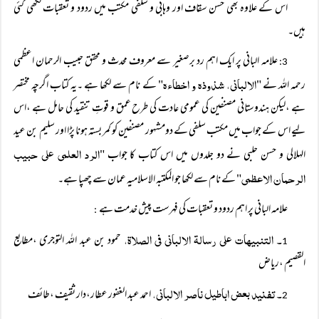
اس کے علاوہ بھی حسن سقاف اور وہابی و سلفی مکتب میں ردود و تعقبات لکھی گئی
ہیں۔
علامہ البانی پر ایک اہم رد برصغیر سے معروف محدث و محقق حبیب الرحمان اعظمی
3:
الالبانی، شذوذہ و اخطاءہ
رحمہ اللہ نے "
" کے نام سے لکھا ہے ۔یہ کتاب اگرچہ مختصر
ہے ،لیکن ہندوستانی مصنفین کی عمومی عادت کی طرح عمق و قوتِ تنقید کی حامل ہے ،اس
لیے اس کے جواب میں مکتب سلفی کے دومشہور مصنفین کو کمر بستہ ہونا پڑا اور سلیم بن عید
الرد العلمی علی حبیب
الہلالی و حسن حلبی نے دو جلدوں میں اس کتاب کا جواب "
الرحمان الاعظمی
" کے نام سے لکھا جو المکتبہ الاسلامیہ عمان سے چھپا ہے۔
علامہ البانی پر اہم ردود و تعقبات کی فہرست پیش خدمت ہے
:
۔ التنبیھات علی رسالۃ الالبانی فی الصلاۃ،
حمود بن عبد اللہ التوجری ،مطابع
1
القصیم ،ریاض
۔ تفنید بعض اباطیل ناصر الالبانی،
احمد عبد الغفور عطار،دار ثقیف ،طائف
2