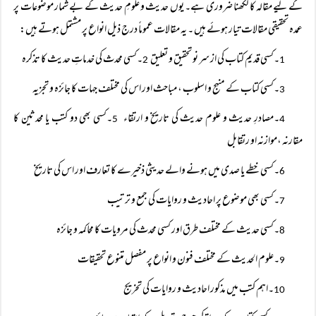
کے لیے مقالہ کا لکھنا ضروری ہے۔ یوں حدیث و علومِ حدیث کے بے شمار موضوعات پر
عمدہ تحقیقی مقالات تیار ہوئے ہیں ۔ یہ مقالات عموماً درج ذیل انواع پر مشتمل ہوتے ہیں:
۔کسی قدیم کتاب کی از سر نو تحقیق و تعلیق
۔کسی محدث کی خدماتِ حدیث کا تذکرہ
2
1
۔کسی کتاب کے منہج و اسلوب ، مباحث اور اس کی مختلف جہات کا جائزہ و تجزیہ
3
۔مصادرِ حدیث و علوم حدیث کی تاریخ و ارتقاء
۔کسی بھی دو کتب یا محدثین کا
5
4
مقارنہ ،موازنہ او رتقابل
۔کسی خطے یا صدی میں ہونے والے حدیثی ذخیرے کا تعارف اور اس کی تاریخ
6
۔کسی بھی موضوع پر احادیث و روایات کی جمع و ترتیب
7
۔کسی حدیث کے مختلف طرق اور کسی محدث کی مرویات کا محاکمہ و جائزہ
8
۔علوم الحدیث کے مختلف فنون و انواع پر مفصل متنوع تحقیقات
9
۔اہم کتب میں مذکور احادیث و روایات کی تخریج
10