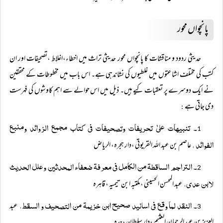
پانچواں محور
حدیثی ردود و مناقشات کا پانچواں محور حدیثی تراث میں اخطاء،اغلاط ،تصحیفات اور ان
کتب کی مختلف اشاعتوں میں غلطیوں کی نشاندہی ہے۔ اس باب میں مخطوطات کے محققین
نے ایک دوسرے پر تعقبات کیے ہیں۔ ذیل میں اس حوالے سے اہم کاوشوں کی فہرست
دی جاتی ہے
:
۔ تنبیھات علیٰ تحریفات وتصحیفات فی کتاب مجمع الزوائد ومنبع
1
الفوائد ،
عاصم بن عبد اللہ القریوتی ،دار ہجرہ، الریاض
۔ التراجم الساقطۃ من الکامل فی معرفۃ ضعفاء المحدثین وعلل الحدیث
2
لابن عدی،
عبد المحسن الحسینی ،مکتبہ ابن تیمیہ ، قاہرہ
۔ النقد لما وقع فی اسانید صحیح ابن خزیمۃ من التصحیف و السقط،
عبد
3
العزیز بن عبد الرحمان العثیم ،دار سلطان ،جدہ