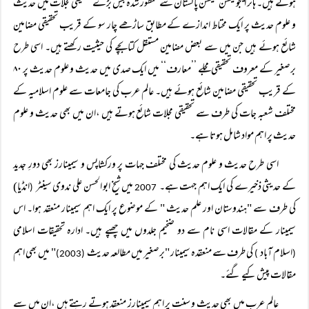
ہوتے ہیں۔ ہائر ایجوکیشن کمیشن پاکستان سے منظور شدہ بیس بڑے تحقیقی مجلات میں حدیث
و علوم حدیث پر ایک محتاط اندازے کے مطابق ساڑھے چار سو کے قریب تحقیقی مضامین
شائع ہوئے ہیں جن میں سے بعض مضامین مستقل کتابچے کی حیثیت رکھتے ہیں۔ اسی طرح
برصغیر کے معروف تحقیقی مجلے ’’معارف‘‘ میں ایک صدی میں حدیث و علوم حدیث پر ۸۰
کے قریب تحقیقی مضامین شائع ہوئے ہیں۔ عالم عرب کی جامعات سے علوم اسلامیہ کے
مختلف شعبہ جات کی طرف سے تحقیقی مجلات شائع ہوتے ہیں ،ان میں بھی حدیث و علوم
حدیث پر اہم مواد شامل ہوتا ہے۔
اسی طرح حدیث و علوم حدیث کی مختلف جہات پر ورکشاپس و سیمینارز بھی دورِ جدید
کے حدیثی ذخیرے کی ایک اہم جہت ہے۔
میں شیخ ابو الحسن علی ندوی سینٹر
انڈیا)
(
2007
کی طرف سے "ہندوستان اور علم حدیث " کے موضوع پر ایک اہم سیمینار منعقد ہوا۔ اس
سیمینار کے مقالات اسی نام سے دو ضخیم جلدوں میں چھپے ہیں۔ ادارہ تحقیقات اسلامی
اسلام آباد
کی طرف سے منعقدہ سیمینار "برصغیر میں مطالعہ حدیث
" میں بھی اہم
(2003)
)
(
مقالات پیش کیے گئے۔
عالم عرب میں بھی حدیث و سنت پر اہم سیمینارز منعقد ہوتے رہتے ہیں ،ان میں سے