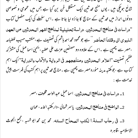
شائع ہوچکی ہیں ۔یوں منہج محدثین ایک مستقل فن بن گیا ہے جس میں عمومی و خصوصی
دونوں انداز میں محدثین کے مناہج کا جائزہ لیا جاتا ہے ۔اس سلسلے کی ایک مفصل کتاب
دراسات فی مناھج المحدثین، دراسۃ تحلیلیۃ لمناھج اشھر المحدثین من العھد
"
النبوی الی وقتنا الحاضر
‘‘ ہے جو محمود محمد احمد ہاشم کی تصنیف ہے،مکتب مہیب للطباعہ
،مصر سے چھپی ہے ۔اس کے علاوہ دو مصنفین عزت علی عطیہ، یحییٰ اسماعیل کی مشترکہ
اعلام المحدثین ومناھجھم فی الروایۃ والآداب والدرایۃ
ضخیم تصنیف "
" ایک اہم
کتاب ہے ،جو مکتبہ مدینہ منورہ مصر سے چھپی ہے ۔مناہج محدثین پر اہم کتب کی فہرست پیشِ
خدمت ہے
:
۔ دراسات فی مناھج المحدثین،
اسماعیل عبد الواحد مخلوف ،مصر
1
۔ الواضح فی مناھج المحدثین،
یاسر شمالی ،دار مکتبہ الحامد ،عمان
2
۔ فی رحاب السنۃ،ا لکتب الصحاح الستہ،
محمد بن محمد ابو شہبہ ،مجمع البحوث
3
الاسلامیہ ،قاہرہ