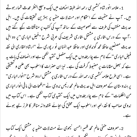
۔علامہ انور شاہ کشمیری رحمہ اللہ طبقہ احناف میں ایک وسیع النظر محدث شمار ہوتے
1
ہیں۔ آپ نے حنفیت کے استحکام اور مستدلا تِ حنفیہ پر بہترین تحقیقات کی ہیں۔ اہل
حدیث مکتب کی طرف سے خصوصیت کے ساتھ آپ کی کتب پر مناقشات کیے گئے ہیں
،آپ کے درس بخاری پر مشتمل بخاری شریف کی عربی شرح "فیض الباری "پر دو اہل
حدیث مصنفین حافظ محمد گوندلوی اور حافظ عبد المنان نو ر پوری نے "ارشاد القاری الی نقد
فیض الباری "کے نام سے چا رجلدوں میں ایک مفصل تنقید لکھی ہے اور انصاف کی بات یہ
ہے کہ بعض مقامات پر مضبوط گرفت کی ہے۔ نیز ان حضرات کا اسلوب بھی علمی و تحقیقی
ہے۔ اسی طرح علامہ کشمیری رحمہ اللہ کے درس بخاری پر مشتمل اردو شرح "انوار الباری"
پر ہندوستان کے معروف اہل حدیث عالم محمد رئیس ندوی نے "اللمحات الیٰ ما فی انوار الباری
من الظلمات" کے نام سے چار جلدوں میں ایک تنقیدی کتاب لکھی ہے۔ اس کتاب میں
ندوی صاحب کا نقد،لہجہ اور اسلوب ایک محقق کی بجائے متشددانہ مناظر کا طرز لیے ہوئے
ہے۔
۔معروف حنفی عالم محمد ظہیر احسن نیموی نے مستدلاتِ حنفیہ پر مشتمل ایک کتاب
2