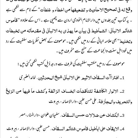
وقع لہ فی تصحیح الاحادیث و تضعیفھا من اخطاء و غلطات
" کے نام سے لکھی ہے
قاموس
۔ یہ کتاب تین جلدوں میں دار الامام النووی اردن سے چھپی ہے ۔ اس کے علاوہ "
شتائم الالبانی: الشماطیط فی بیان ما یھذی بہ الالبانی فی مقدماتہ من تخبطات
وتخلیط
" بھی علامہ البانی کے رد میں لکھی ہیں ۔ موصوف کے بعض نظریات سلفیت کے رد
میں خود اہل سنت والجماعت کے منہج سے منحرف ہیں ۔
موصوف کے رد میں مکتب سلفیت کی طرف سے درجہ ذیل کتب لکھی گئی ہیں:
۔ افتراآت السقاف الاثیم علی الالبانی شیخ المحدثین،
خالد العنبری
1
۔ الانوار الکاشفۃ لتناقضات الخساف الزائفۃ وکشف ما فیھا من الزیغ
2
والتحریف والمجازفۃ،
علی حسن حلبی ،دار الاصالہ، بیروت
۔ الکشاف عن ضلالات حسن السقاف،
سلیمان علوان ،دار المنار،مصر
3
۔ الایقاف علی اباطیل قاموس شتائم السقاف،
حسن حلبی ،دار الاصالہ ،بیروت
4