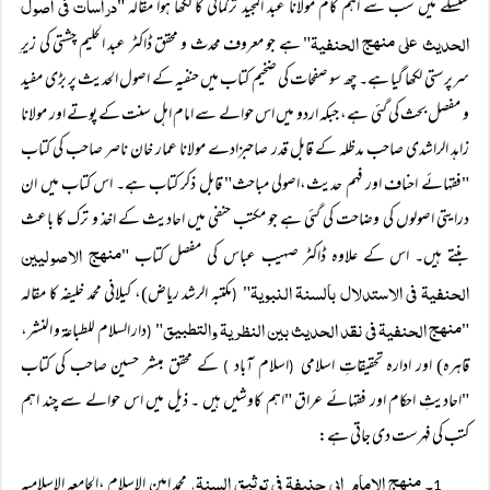
دراسات فی اصول
سلسلے میں سب سے اہم کام مولانا عبد المجید ترکمانی کا لکھا ہوا مقالہ "
الحدیث علی منھج الحنفیۃ
" ہے جو معروف محدث و محقق ڈاکٹر عبد الحلیم چشتی کی زیرِ
سرپرستی لکھا گیا ہے۔ چھ سو صفحات کی ضخیم کتاب میں حنفیہ کے اصول الحدیث پر بڑی مفید
و مفصل بحث کی گئی ہے، جبکہ اردو میں اس حوالے سے امام اہل سنت کے پوتے اور مولانا
زاہد الراشدی صاحب مدظلہ کے قابل قدر صاحبزادے مولانا عمار خان ناصر صاحب کی کتاب
"فقہائے احناف اور فہم حدیث،اصولی مباحث" قابل ذکر کتاب ہے۔ اس کتاب میں ان
درایتی اصولوں کی وضاحت کی گئی ہے جو مکتب حنفی میں احادیث کے اخذ و ترک کا باعث
منھج الاصولیین
بنتے ہیں۔ اس کے علاوہ ڈاکٹر صہیب عباس کی مفصل کتاب "
الحنفیۃ فی الاستدلال بالسنۃ النبویۃ
"
مکتبہ الرشد ریاض)، کیلانی محمد خلیفہ کا مقالہ
(
منھج الحنفیۃ فی نقد الحدیث بین النظریۃ والتطبیق
"
"
دار السلام للطباعۃ و النشر،
(
قاہرہ) اور ادارہ تحقیقاتِ اسلامی
اسلام آباد
کے محقق مبشر حسین صاحب کی کتاب
)
(
"احادیثِ احکام اور فقہائے عراق "اہم کاوشیں ہیں ۔ ذیل میں اس حوالے سے چند اہم
کتب کی فہرست دی جاتی ہے:
۔ منھج الامام ابی حنیفۃ فی توثیق السنۃ،
محمد امین الاسلام ،الجامعہ الاسلامیہ
1