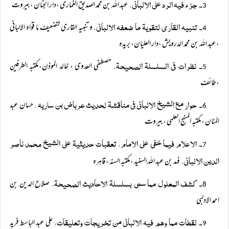
۔ جزء فیہ الرد علی الالبانی،
عبد اللہ بن محمد الصدیق الغماری ،دار الجنان ،بیروت
3
۔ تنبیہ القاری لتقویۃ ما ضعفہ الالبانی،
و تنبیہ القاری لتضعیف ما قواہ الالبانی
4
،عبد اللہ بن محمد الدرویش ،دار العلیان، بریدہ
۔ نظرات فی السلسلۃ الصحیحۃ،
مصطفی العدوی ، خالد الموذن،مکتبہ الطرفین
5
،طائف
۔ حوار مع الشیخ الالبانی فی مناقشۃ لحدیث عرباض بن ساریہ ،
حسان عبد
6
المنان ،مکتبہ المنہج العلمی ،بیروت
۔ الاعلام فیما خفی علی الامام، تعقبات حدیثیۃ علی الشیخ محمد ناصر
7
الدین الالبانی،
فہد بن عبد اللہ السنید ،مکتبہ السنہ ، قاہرہ
۔ کشف المعلول مما سمی بسلسلۃ الاحادیث الصحیحۃ،
صلاح الدین بن
8
احمد الادلبی
۔ لقطات مما وھم فیہ الالبانی من تخریجات وتعلیقات،
علی عبد الباسط فرید
9