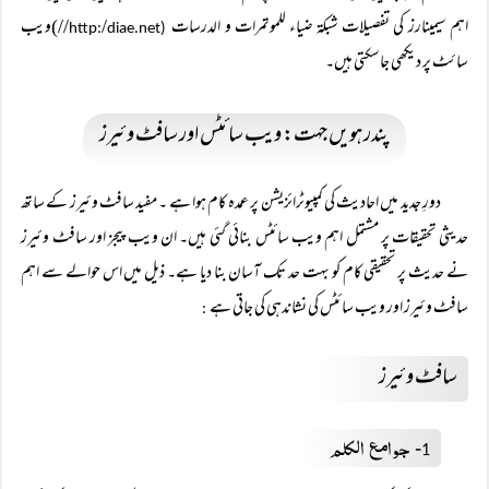
اہم سیمینارز کی تفصیلات شبکۃ ضیاء للموتمرات و الدرسات
/
//)ویب
diae.net
(http:
سائٹ پر دیکھی جاسکتی ہیں۔
پندرہویں جہت: ویب سائٹس اور سافٹ وئیرز
دورِ جدید میں احادیث کی کمپیوٹرائزیشن پر عمدہ کام ہوا ہے ۔ مفید سافٹ وئیرز کے ساتھ
حدیثی تحقیقات پر مشتمل اہم ویب سائٹس بنائی گئی ہیں۔ ان ویب پیجز اور سافٹ وئیرز
نے حدیث پر تحقیقی کام کو بہت حد تک آسان بنا دیا ہے۔ ذیل میں اس حوالے سے اہم
سافٹ وئیرز اور ویب سائٹس کی نشاندہی کی جاتی ہے
:
سافٹ وئیرز
جوامع الکلم
۔
1