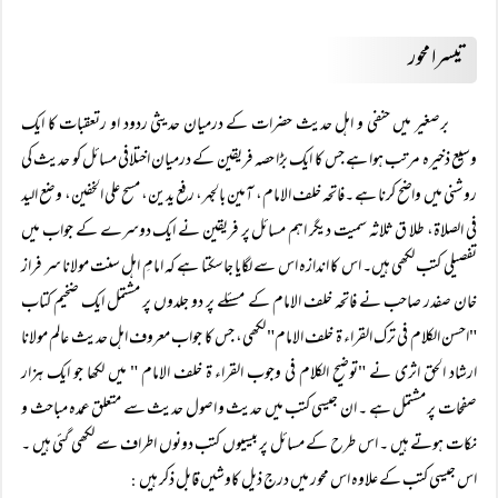
تیسرا محور
برصغیر میں حنفی و اہل حدیث حضرات کے درمیان حدیثی ردود او رتعقبات کا ایک
وسیع ذخیرہ مرتب ہوا ہے جس کا ایک بڑا حصہ فریقین کے درمیان اختلافی مسائل کو حدیث کی
روشنی میں واضح کرنا ہے ۔فاتحہ خلف الامام، آمین بالجہر، رفع یدین، مسح علی الخفین، وضع الید
فی الصلاۃ، طلا ق ثلاثہ سمیت دیگر اہم مسائل پر فریقین نے ایک دوسرے کے جواب میں
تفصیلی کتب لکھی ہیں۔ اس کا اندازہ اس سے لگایا جاسکتا ہے کہ امامِ اہل سنت مولانا سر فراز
خان صفدر صاحب نے فاتحہ خلف الامام کے مسئلے پر دو جلدوں پر مشتمل ایک ضخیم کتاب
"احسن الکلام فی ترک القراء ۃ خلف الامام" لکھی، جس کا جواب معروف اہل حدیث عالم مولانا
ارشاد الحق اثری نے "توضیح الکلام فی وجوب القراء ۃ خلف الامام " میں لکھا جو ایک ہزار
صفحات پر مشتمل ہے ۔ ان جیسی کتب میں حدیث و اصول حدیث سے متعلق عمدہ مباحث و
نکات ہوتے ہیں ۔ اس طرح کے مسائل پر بیسیوں کتب دونوں اطراف سے لکھی گئی ہیں ۔
اس جیسی کتب کے علاوہ اس محور میں درج ذیل کاوشیں قابل ذکر ہیں
: