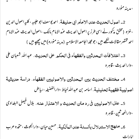
،مدینہ منورہ
۔ اصول الحدیث عند الامام ابی حنیفۃ،
احمد یوسف ابو حلیبہ ،کلیہ اصول الدین
2
،غزہ
محقق مذکور نے اسی طرز پر اصول الحدیث عند الامام مالک ،اصول الحدیث عند الامام
(
احمد مختصر مقالات لکھے ہیں ،جو مجلہ الجامعہ الاسلامیہ
مدینہ منورہ) میں چھپے ہیں
)
(
۔ اختلافات المحدثین والفقھاء فی الحکم علی الحدیث،
عبد اللہ شعبان علی
3
،دار الحدیث ، قاہرہ
۔ مختلف الحدیث بین المحدثین والاصولیین الفقھاء، دراسۃ حدیثیۃ
4
اصولییۃ فقھیۃ تحلیلیۃ،
اسامہ بن عبد اللہ خیاط ،دار الفضیلہ ،ریاض
۔ علل الاصولیین فی رد متن الحدیث و الاعتذار عنہ،
بلال فیصل البغدادی
5
،دار المحدثین ، قاہرہ
۔ منھج الاستدلال بالسنۃ عند المالکیۃ،
حسین حیان ،دار البحوث ،متحدہ عرب
6
امارات