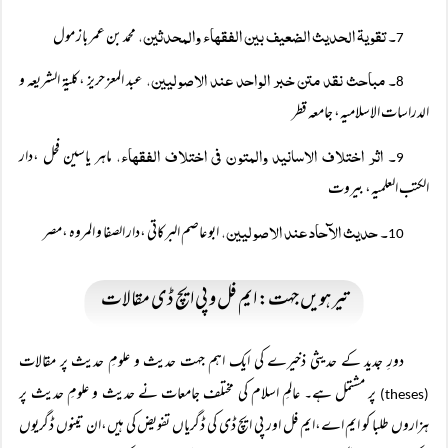
۔ تقویۃ الحدیث الضعیف بین الفقھاء والمحدثین،
محمد بن عمر باز مول
7
۔ مباحث نقد متن خبر الواحد عند الاصولیین،
عبد المعز حریز ،کلیۃ الشریعہ و
8
الدراسات الاسلامیہ، جامعہ قطر
۔ اثر اختلاف الاسانید والمتون فی اختلاف الفقھاء،
ماہر یاسین فحل ،دار
9
الکتب العلمیہ، بیروت
۔ حدیث الآحاد عند الاصولیین،
ابو عاصم البرکاتی ،دار الصفا و المروہ ،مصر
10
تیرہویں جہت: ایم فل و پی ایچ ڈی مقالات
دورِ جدید کے حدیثی ذخیرے کی ایک اہم جہت حدیث و علومِ حدیث پر مقالات
پر مشتمل ہے۔ عالمِ اسلام کی مختلف جامعات نے حدیث و علومِ حدیث پر
(theses)
ہزاروں طلبا کو ایم اے،ایم فل اور پی ایچ ڈی کی ڈگریاں تفویض کی ہیں،ان تینوں ڈگریوں