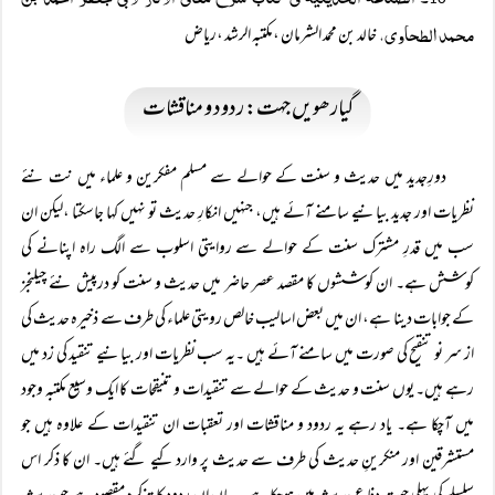
محمد الطحاوی،
خالد بن محمد الشرمان ،مکتبہ الرشد ،ریاض
گیارھویں جہت: ردود و مناقشات
دورِجدید میں حدیث و سنت کے حوالے سے مسلم مفکرین و علماء میں نت نئے
نظریات اور جدید بیانیے سامنے آئے ہیں، جنہیں انکارِ حدیث تو نہیں کہا جاسکتا ،لیکن ان
سب میں قدرِ مشترک سنت کے حوالے سے روایتی اسلوب سے الگ راہ اپنانے کی
کوشش ہے۔ ان کوششوں کا مقصد عصر حاضر میں حدیث و سنت کو درپیش نئے چیلنجز
کے جوابات دینا ہے، ان میں بعض اسالیب خالص رویتی علماء کی طرف سے ذخیرہ حدیث کی
از سر نو تنقیح کی صورت میں سامنے آئے ہیں ۔یہ سب نظریات اور بیانیے تنقید کی زد میں
رہے ہیں۔ یوں سنت و حدیث کے حوالے سے تنقیدات و تنیقحات کا ایک وسیع مکتبہ وجود
میں آچکا ہے۔ یاد رہے یہ ردود و مناقشات اور تعقبات ان تنقیدات کے علاوہ ہیں جو
مستشرقین اور منکرینِ حدیث کی طرف سے حدیث پر وارد کیے گئے ہیں۔ ان کا ذکر اس