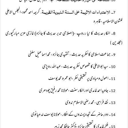
عبد الکریم بن صالح ،ریاض
6
۔ الاعتداء ات الاثیمۃ علی السنۃ النبویۃ القویمۃ،
کریمہ احمد محمود،المجلس الاعلی
7
للشون الاسلامیہ ، قاہرہ
۔ انکارِ حدیث کا نیا رروپ ،(اصلاحی تدبر حدیث کا جائزہ) غازی عزیر مبارکپوری
8
مجلدین
)
(
۔ جماعت اسلامی کا نظریہ حدیث ،تنقیدی جائزہ ،محمد اسماعیل سلفی
9
۔ سید ابو الاعلیٰ کا مخصوص نظریہ حدیث ،عبد اللہ روپڑی
10
۔ اصول و مبادی پر تحقیقی نظر ،ابو عمرو محمد یوسف
11
۔ جاوید احمد غامدی اور انکار سنت ،مولانا محمد رفیق چودھری
12
۔ نقد فراہی ،محمد رضی الاسلام ندوی
13
۔ دورِ حاضر کے تجدد پسندوں کے افکار ،مولانا یوسف لدھیانوی
14
۔ فکر غامدی کا تحقیقی جائزہ ،ڈاکٹر حافظ محمد زبیر
15