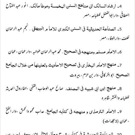
۔ ارشاد السالک الی مناھج السنن المخمسۃ وموطا مالک،
ا نو ر عبد الفتاح
4
العطافی ،دار ابوالفضل للطباعہ ،مصر
۔ الصناعۃ الحدیثیۃ فی السنن الکبری للاما م البیھقی ،
نجم عبد الرحمان
5
خلف ،دار الوفاء،مصر
۔ الامام مسلم ومنھجہ فی الصحیح ،
محمد عبد الرحمان طوالبہ ،دار عمان ،عمان
6
۔ منھج الامام البخاری فی تصحیح الاحادیث وتعلیلھا من خلال الجامع
7
الصحیح،
ابوبکر کافی ،دار بن حزم ،بیروت
۔ منھج ابن ابی شبیہ فی المصنف،
صالح عبد الوھاب القفی ،الفاروق الحدیثہ
8
للطباعہ و النشر،قاہرہ
۔ الامام الترمذی و منھجہ فی کتابہ الجامع،
عداب محمو دالحمش ،دار الفتح
9
،عمان
مجلدات)
(3
۔ الصناعۃ الحدیثیۃ فی کتاب شرح معانی الاثار لابی جعفر احمد بن
10