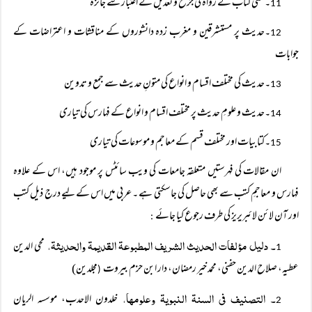
۔کسی کتاب کے رواۃ کی جرح و تعدیل کے اعتبار سے جائزہ
11
۔حدیث پر مستشرقین و مغرب زدہ دانشوروں کے مناقشات و اعتراضات کے
12
جوابات
۔حدیث کی مختلف اقسام و انواع کی متونِ حدیث سے جمع و تدوین
13
۔حدیث و علومِ حدیث پر مختلف اقسام و انواع کے فہارس کی تیاری
14
۔کتابیات اور مختلف قسم کے معاجم و موسوعات کی تیاری
15
ان مقالات کی فہرستیں متعلقہ جامعات کی ویب سائٹس پر موجود ہیں، اس کے علاوہ
فہارس و معاجمِ کتب سے بھی حاصل کی جاسکتی ہے ۔ عربی میں اس کے لیے درج ذیل کتب
اور آن لائن لائبریریز کی طرف رجوع کیا جائے
:
۔ دلیل مؤلفات الحدیث الشریف المطبوعۃ القدیمۃ والحدیثۃ،
محی الدین
1
عطیہ، صلاح الدین حفنی، محمد خیر رمضان، دار ابن حزم بیروت
مجلدین)
(
۔ التصنیف فی السنۃ النبویۃ وعلومھا،
خلدون الاحدب، موسسہ الریان
2