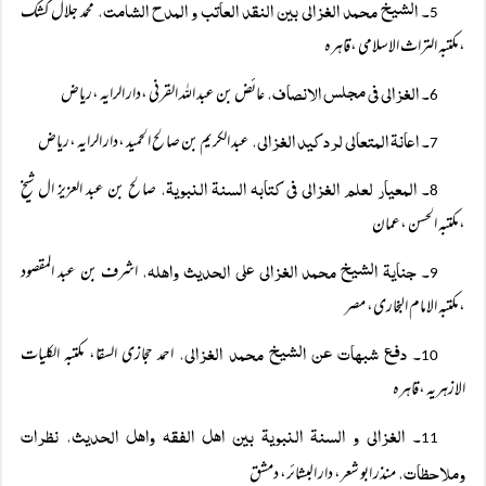
۔ الشیخ محمد الغزالی بین النقد العاتب و المدح الشامت،
محمد جلال کشک
5
،مکتبہ التراث الاسلامی ،قاہرہ
۔ الغزالی فی مجلس الانصاف،
عائض بن عبد اللہ القرنی ،دار الرایہ ،ریاض
6
۔ اعانۃ المتعالی لرد کید الغزالی،
عبد الکریم بن صالح الحمید ،دار الرایہ ،ریاض
7
۔ المعیار لعلم الغزالی فی کتابہ السنۃ النبویۃ،
صالح بن عبد العزیز ال شیخ
8
،مکتبہ الحسن ،عمان
۔ جنایۃ الشیخ محمد الغزالی علی الحدیث واھلہ،
اشرف بن عبد المقصود
9
،مکتبہ الامام البخاری، مصر
۔ دفع شبھات عن الشیخ محمد الغزالی،
احمد حجازی السقا، مکتبہ الکلیات
10
الازہریہ ،قاہرہ
۔ الغزالی و السنۃ النبویۃ بین اھل الفقہ واھل الحدیث، نظرات
11
وملاحظات،
منذر ابو شعر، دار البشائر، دمشق