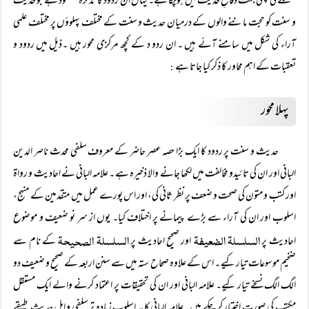
سلسلے کی پہلی جہت دفاعِ حدیث میں ہوچکا ہے۔ یہاں ان ردود کا تذکرہ مقصود ہے جو حدیث
و سنت کو حجت ماننے والوں کے درمیان حدیث و سنت کے مختلف پہلوؤں پر مختلف علمی
آراء کی شکل میں سامنے آئے ہیں ۔ ان ردو د کے کچھ مرکزی محور ہیں ۔ذیل میں ردود و
تعقبات کے اہم محاور کا ذکر کیا جاتا ہے
:
پہلا محور
حدیث و سنت پر ردود کا ایک بڑا حصہ عصر حاضر کے معروف سلفی محدث ناصر الدین
البانی اور ان کی تائیدو مخالفت میں لکھا جانے والا ذخیرہ ہے ۔ علامہ البانی نے احادیث و رواۃ
اور کتب و متون کی صحت و ضعف پر نظر ثانی کی، اور اس پورے عمل میں متقدمین کے منہج،
اسلوب اور ان کی آراء سے بڑے پیمانے پر اختلاف کیا۔ یوں از سر نو ضعیف و موضوع
السلسلۃ الضعیفۃ
السلسلۃ الصحیحۃ
احادیث پر
اور صحیح احادیث پر
کے نام سے
ضخیم موسوعات تیار کیے ۔ اس کے علاوہ صحاح ستہ میں سے سنن اربعہ کے صحیح و ضعیف دو
الگ الگ نسخے تیار کیے۔ علامہ البانی اور ان کی تحقیقات پر اعتماد کرنے والے ایک مستقل
مکتب کی صورت اختیار کر چکے ہیں ۔علامہ البانی کا یہ اسلوب زیادہ تر سلفی و اہل حدیث طبقے