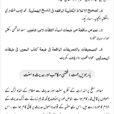
۔ تصحیح الاغلاط الکتابیۃ الواقعہ فی النسخ الطحاویۃ،
محمد ایوب المظاہری
4
،المکتبہ الیحیویہ ، سہارنپور
۔ نصوص ساقطۃ من طبعات اسماء الثقات لابن شاھین،
سعد الہاشمی ،مکتبہ
5
الدار ،مدینہ منورہ
۔ التصحیفات والتحریفات الواقعۃ فی طبعۃ کتاب المعین فی طبقات
6
المحدثین،
عواد الخلف ،دار یلاف ،کویت
بارہویں جہت: فقہی مکاتب اور حدیث و سنت
معاصر سطح پر ائمہ اربعہ کے نظریہ سنت اور حدیث سے احکام کے اخذو ترک کے
اصولوں پر قابل قدر کام ہوا ہے، خاص طور پر احناف چونکہ قدیم زمانے سے ترک حدیث کے
الزام کا مورد رہے ہیں، اس لیے حنفیہ کے قواعد و اصول حدیث پر کافی کام ہوا ہے ۔ اس