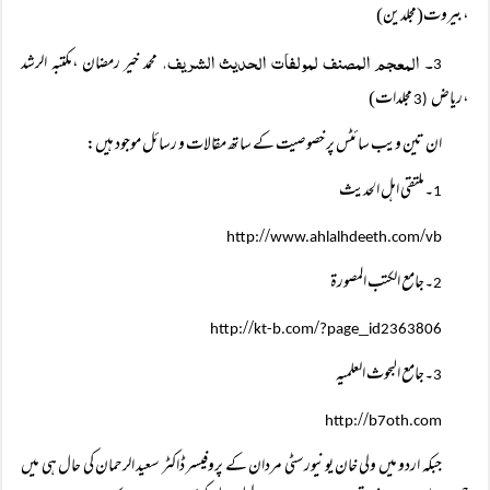
،بیروت(مجلدین)
۔ المعجم المصنف لمولفات الحدیث الشریف،
محمد خیر رمضان ،مکتبہ الرشد
3
،ریاض
مجلدات)
(3
ان تین ویب سائٹس پر خصوصیت کے ساتھ مقالات و رسائل موجود ہیں:
۔ملتقی اہل الحدیث
1
//
/
http:
www.ahlalhdeeth.com
vb
۔جامع الکتب المصورۃ
2
//
/
_
http:
kt-b.com
?page
id2363806
۔جامع البحوث العلمیہ
3
//
http:
b7oth.com
جبکہ اردو میں ولی خان یونیورسٹی مردان کے پروفیسر ڈاکٹر سعید الرحمان کی حال ہی میں