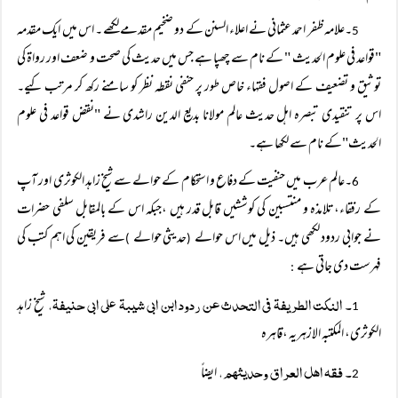
۔علامہ ظفر احمد عثمانی نے اعلاء السنن کے دو ضخیم مقدمے لکھے ۔ اس میں ایک مقدمہ
5
"قواعد فی علوم الحدیث " کے نام سے چھپا ہے جس میں حدیث کی صحت و ضعف اور رواۃ کی
توثیق و تضعیف کے اصول فقہاء خاص طور پر حنفی نقطہ نظر کو سامنے رکھ کر مرتب کیے۔
اس پر تنقیدی تبصرہ اہل حدیث عالم مولانا بدیع الدین راشدی نے "نقض قواعد فی علوم
الحدیث"کے نام سے لکھا ہے۔
۔عالم عرب میں حنفیت کے دفاع و استحکام کے حوالے سے شیخ زاہد الکوثری اور آپ
6
کے رفقاء،تلامذہ و منتسبین کی کوششیں قابل قدر ہیں ،جبکہ اس کے بالمقابل سلفی حضرات
نے جوابی ردود لکھی ہیں۔ ذیل میں اس حوالے
حدیثی حوالے
سے فریقین کی اہم کتب کی
)
(
فہرست دی جاتی ہے
:
۔ النکت الطریفۃ فی التحدث عن ردود ابن ابی شیبۃ علی ابی حنیفۃ،
شیخ زاہد
1
الکوثری، المکتبہ الازہریہ ،قاہرہ
۔ فقہ اھل العراق وحدیثھم،
ایضاً
2