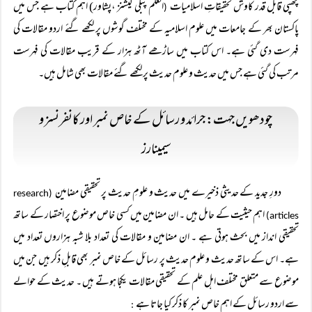
چھپی قابل قدر کاوش تحقیقاتِ اسلامیات
العلم پبلی کیشنز ،پشاور) اہم کتاب ہے جس میں
(
پاکستان بھر کے جامعات میں علوم اسلامیہ کے مختلف گوشوں پر لکھے گئے اردو مقالات کی
فہرست دی گئی ہے۔ اس کتاب میں ساڑھے آٹھ ہزار کے قریب مقالات کی فہرست
مرتب کی گئی ہے جس میں حدیث و علوم حدیث پر لکھے گئے مقالات بھی شامل ہیں۔
چودھویں جہت: جرائد و رسائل کے خاص نمبر اور کانفرنسز و
سیمینارز
دورِ جدید کے حدیثی ذخیرے میں حدیث و علومِ حدیث پر تحقیقی مضامین
(research
اہم حیثیت کے حامل ہیں ۔ ان مضامین میں کسی خاص موضوع پر اختصار کے ساتھ
articles)
تحقیقی انداز میں بحث ہوتی ہے ۔ ان مضامین و مقالات کی تعداد بلا شبہ ہزاروں تعداد میں
ہے۔ اس کے ساتھ حدیث و علوم حدیث پر رسائل کے خاص نمبر بھی قابلِ ذکر ہیں جن میں
موضوع سے متعلق مختلف اہل علم کے تحقیقی مقالات یکجا ہوتے ہیں ۔ حدیث کے حوالے
سے اردو رسائل کے اہم خاص نمبر کا ذکر کیا جاتا ہے
: