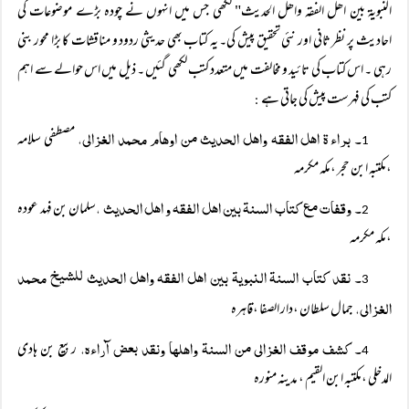
النبویۃ بین اھل الفقہ واھل الحدیث" لکھی جس میں انہوں نے چودہ بڑے موضوعات کی
احادیث پر نظر ثانی اور نئی تحقیق پیش کی۔ یہ کتاب بھی حدیثی ردود و مناقشات کا بڑا محور بنی
رہی ۔ اس کتاب کی تائید و مخالفت میں متعدد کتب لکھی گئیں ۔ ذیل میں اس حوالے سے اہم
کتب کی فہرست پیش کی جاتی ہے
:
۔ براء ۃ اھل الفقہ واھل الحدیث من اوھام محمد الغزالی،
مصطفی سلامہ
1
،مکتبہ ابن حجر ،مکہ مکرمہ
۔ وقفات مع کتاب السنۃ بین اھل الفقہ و اھل الحدیث ،
سلمان بن فہد عودہ
2
،مکہ مکرمہ
۔ نقد کتاب السنۃ النبویۃ بین اھل الفقہ واھل الحدیث للشیخ محمد
3
الغزالی،
جمال سلطان ،دار الصفا ،قاہرہ
۔ کشف موقف الغزالی من السنۃ واھلھا ونقد بعض آراءہ،
ربیع بن ہادی
4
المدخلی ،مکتبہ ابن القیم ، مدینہ منورہ