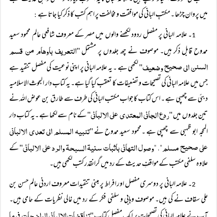
میں پروان چڑھا ۔ مکتبِ البانی کی موافقت و مخالفت پر اہم کتب کا ذکر کیا جاتا ہے
:
۔ علامہ البانی پر مفصل ردود لکھنے والوں میں مصر کے معروف شافعی عالم محمود سعید
1
التعریف باوھام من قسم
ممدوح قابل ذکر ہیں۔ موصوف نے چھ جلدوں پر مشتمل "
السنن الی صحیح وضعیف
" لکھی ہے ۔ یہ علامہ البانی پر اپنی نوعیت کی مفصل تنقید ہے
جس میں علامہ البانی کی تصحیحات و تضعیفات کا تعقب کیا گیا ہے۔ یہ کتاب دار البحوث الاسلامیہ
دبئی سے چھپی ہے ۔ اس کتاب کا جواب مکتب البانی کی طرف سے طارق بن عوض اللہ نے
ردع الجانی المعتدی علی الالبانی
تین جلدوں میں "
" کے نام سے لکھا ہے ۔یہ کتاب دار
تنبیہ المسلم الی تعدی الالبانی
المحجہ ابو ظہبی سے چھپی ہے ۔محمود سعید ممدوح نے "
علی صحیح مسلم"، "وصول التھانی باثبات سنیۃ السبحۃ والرد علی الالبانی
" کے
علاوہ سلفی مکتب کے مواقفِ حدیث کے رد میں گرانقدر کتب لکھی ہیں۔
۔ علامہ البانی پر دوسری مفصل اور افراط پر مبنی تنقیدات معروف اردنی عالم حسن بن
2
علی سقاف نے کی ہیں۔ موصوف وہابی و سلفی فکر کے رد میں غالی نظریات کے حامی ہیں۔
تناقضات الالبانی الواضحات فی ما
آپ نے علامہ البانی کی تصحیحات پر ایک مفصل کتاب "