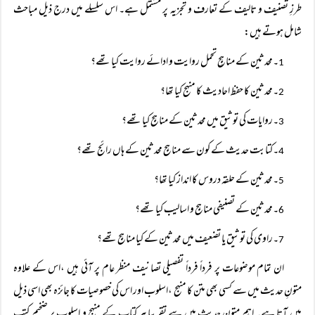
طرزِ تصنیف و تالیف کے تعارف و تجزیہ پر مشتمل ہے۔ اس سلسلے میں درج ذیل مباحث
شامل ہوتے ہیں:
۔محدثین کے مناہجِ تحمل روایت و ادائے روایت کیا تھے؟
1
۔محدثین کا حفظ احادیث کا منہج کیا تھا؟
2
۔روایات کی توثیق میں محدثین کے مناہج کیا تھے؟
3
۔کتابت حدیث کے کون سے مناہج محدثین کے ہاں رائج تھے؟
4
۔محدثین کے حلقہ دروس کا انداز کیا تھا؟
5
۔محدثین کے تصنیفی مناہج و اسالیب کیا تھے؟
6
۔راوی کی توثیق یا تضعیف میں محدثین کے کیا مناہج تھے؟
7
ان تمام موضوعات پر فرداً فرداً تفصیلی تصانیف منظر عام پر آئی ہیں ،اس کے علاوہ
متونِ حدیث میں سے کسی بھی متن کا منہج ،اسلوب اور اس کی خصوصیات کا جائزہ بھی اسی ذیل
میں آتا ہے۔ اہم متونِ حدیث میں سے تقریبا ہر کتاب کے منہج و اسلوب پر ضخیم کتب