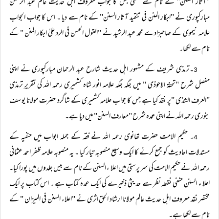
"آثار السنن" کے نام سے لکھی جس کا جواب معروف اہل حدیث عالم عبد الرحمن
مبارکپوری نے "ابکار المنن فی تنقید آثار السنن" کے نام سے دیا ۔ اس کا جواب الجواب
علامہ نیموی کے صاحبزادے محمد عبد الرشید نے "القول الحسن فی الرد علیٰ ابکار المنن " کے
نام سے لکھا۔
۔ترمذی شریف کے مشہور اہل حدیث شارح عبد الرحمان مبارکپوری نے اپنی
3
مفصل شرح "تحفۃ الاحوذی " میں جگہ جگہ علامہ انور شاہ کشمیری رحمہ اللہ کی تقریرِ ترمذی
"العرف الشذی "پر نقد کیا ہے جس کا جواب علامہ کشمیری کے شاگرد حضرت مولانا یوسف
بنوری رحمہ اللہ نے اپنی عمدہ شرح "معارف السنن" میں دیا ہے۔
۔ حکیم الامت حضرت تھانوی رحمہ اللہ نے فقہ کے جملہ ابواب میں حنفیہ کے
4
مستدلات احادیث کو جمع کرنے کا ایک وسیع منصوبہ تیار کیا ۔ یہ منصوبہ علامہ ظفر احمد عثمانی
رحمہ اللہ نے حکیم الامت کی سر پرستی میں اعلا ء السنن کے نام سے بیس جلدوں میں پورا کیا۔
اعلا ء السنن حنفی نقطہ نظر سے حدیثی ذخیرے کی ایک عمدہ کتاب ہے ۔ اس کتاب پر ایک
مختصر نقد معروف اہل حدیث عالم مولانا ارشاد الحق اثری نے "اعلاء السنن فی المیزان " کے
نام سے لکھا ہے۔