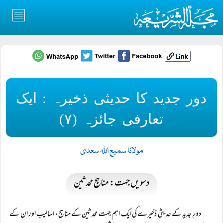
دور جدید کا حدیثی ذخیرہ : ایک
تعارفی جائزہ (۷)
مولانا سمیع اللہ سعدی
دسویں جہت: مناہجِ محدثین
دورِ جدید کے حدیثی ذخیرے کی ایک اہم جہت محدثین کے مناہج، اسالیب اور ان کے