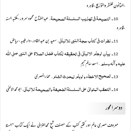
،اختانون للنشر والتوزیع ،قاہرہ
۔ النصیحۃ فی تھذیب السلسلۃ الصحیحۃ،
عبد الفتاح محمود سرور ،مکتبہ السنہ
10
،قاہرہ
۔ نظرات فی کتاب حجۃ النبی للالبانی،
سعید بن عبد القادر ،دار طیبہ ،ریاض
11
۔ بیان اوھام الالبانی فی تحقیقہ لکتاب فضل الصلاۃ علی النبی صلی اللہ
12
علیہ وآلہ وسلم ،
اسعد سالم تیم
۔ تصحیح الاخطاء و اوہام لمحدث الشام،
عمار المصری
13
۔ التعقب المتوانی علی السلسلۃ الضعیفۃ والصحیحۃ للالبانی،
ابو محمد الالفی
14
دوسرا محور
معروف مصری عالم اور کثیر کتب کے مصنف شیخ محمدالغزالی نے ایک کتاب "السنۃ