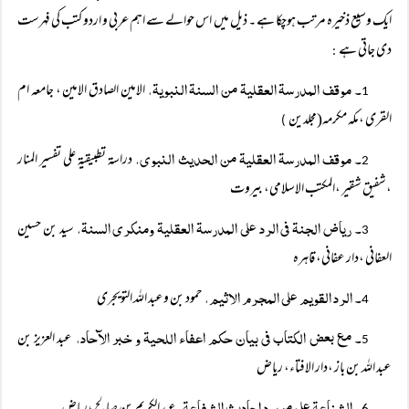
ایک وسیع ذخیرہ مرتب ہوچکا ہے ۔ ذیل میں اس حوالے سے اہم عربی و اردو کتب کی فہرست
دی جاتی ہے
:
۔ موقف المدرسۃ العقلیۃ من السنۃ النبویۃ،
الامین الصادق الامین ، جامعہ ام
1
القری ،مکہ مکرمہ(مجلدین
)
۔ موقف المدرسۃ العقلیۃ من الحدیث النبوی،
دراسۃ تطبیقیۃ علی تفسیر المنار
2
،شفیق شقیر ،المکتب الاسلامی، بیروت
۔ ریاض الجنۃ فی الرد علی المدرسۃ العقلیۃ ومنکری السنۃ،
سید بن حسین
3
العفانی ،دار عفانی، قاہرہ
۔ الرد القویم علی المجرم الاثیم،
حمود بن وعبد اللہ التویجری
4
۔ مع بعض الکتاب فی بیان حکم اعفاء اللحیۃ و خبر الآحاد،
عبد العزیز بن
5
عبد اللہ بن باز ،دار الافتاء، ریاض
۔ الشناعۃ علی من رد احادیث الشفاعۃ،