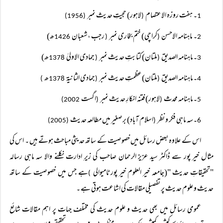
۔ ہفت روزہ الاعتصام
لاہور) حجیتِ حدیث نمبر
(1956)
(
1
۔ ماہنامہ الاحسن
کراچی) ختم بخاری نمبر
رجب ،شعبان
ھ)
1426
(
(
2
۔ماہنامہ الصدیق
ملتان) کتابتِ حدیث نمبر
جمادی الاولیٰ
ھ)
1378
(
(
3
۔ماہنامہ الصدیق
ملتان)عظمتِ حدیث نمبر
جمادی الثانیۃ
ھ
)
1378
(
(
4
۔ماہنامہ محدث
لاہور) فتنہ انکارِ حدیث نمبر
اگست
2002)
(
(
5
۔سہ ماہی فکر و نظر
اسلام آباد) برصغیر میں مطالعہ حدیث
(2005)
(
6
اس کے علاوہ بعض رسائل میں خصوصیت کے ساتھ حدیثی مباحث ہوتے ہیں ۔ اس کی
مثال خیر پور سے ڈاکٹر سید عزیز الرحمان صاحب کی زیرِ ادارت نکلنے والا سہ ماہی رسالہ
"تحقیقاتِ حدیث "(جامعہ خیر العلوم خیر پور ٹامیوالی
ہے جس میں خصوصیت کے ساتھ
)
حدیث و علوم حدیث پر تفصیلی مقالات کی اشاعت ہوتی ہے ۔
عمومی رسائل میں بھی حدیث و علوم حدیث کی مختلف جہات پر اہم مقالات شائع