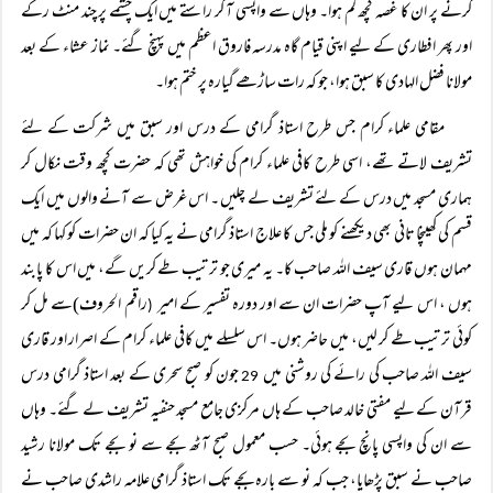
کرنے پر ان کا غصہ کچھ کم ہوا۔ وہاں سے واپسی آ کر راستے میں ایک چشمے پر چند منٹ رکے
اور پھر افطاری کے لیے اپنی قیام گاہ مدرسہ فاروق اعظم میں پہنچ گئے۔ نماز عشاء کے بعد
مولانا فضل الہادی کا سبق ہوا، جو کہ رات ساڑھے گیارہ پر ختم ہوا۔
مقامی علماء کرام جس طرح استاذ گرامی کے درس اور سبق میں شرکت کے لئے
تشریف لاتے تھے، اسی طرح کافی علماء کرام کی خواہش تھی کہ حضرت کچھ وقت نکال کر
ہماری مسجد میں درس کے لئے تشریف لے چلیں ۔ اس غرض سے آنے والوں میں ایک
قسم کی کھینچا تانی بھی دیکھنے کو ملی جس کا علاج استاذ گرامی نے یہ کیا کہ ان حضرات کو کہا کہ میں
مہمان ہوں قاری سیف اللہ صاحب کا۔ یہ میری جو ترتیب طے کریں گے، میں اس کا پابند
ہوں ، اس لیے آپ حضرات ان سے اور دورہ تفسیر کے امیر
راقم الحروف)سے مل کر
(
کوئی ترتیب طے کر لیں، میں حاضر ہوں۔ اس سلسلے میں کافی علماء کرام کے اصرار اور قاری
سیف اللہ صاحب کی رائے کی روشنی میں
جون کو صبح سحری کے بعد استاذ گرامی درس
29
قرآن کے لیے مفتی خالد صاحب کے ہاں مرکزی جامع مسجد حنفیہ تشریف لے گئے۔ وہاں
سے ان کی واپسی پانچ بجے ہوئی۔ حسب معمول صبح آٹھ بجے سے نو بجے تک مولانا رشید
صاحب نے سبق پڑھایا، جب کہ نو سے بارہ بجے تک استاذ گرامی علامہ راشدی صاحب نے