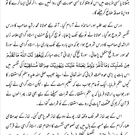
جتلانا یا کسی اذیت میں اس کو مبتلا کرنا کسی صورت بھی روا نہیں ہے ، اگر کوئی ایسا کرے گا تو
وہ اپنا صدقہ ضائع کر بیٹھے گا۔
درس کے بعد طلبہ اور اساتذہ نے آرام کیا۔ آٹھ بجے مولانا محمد رشید صاحب کا درس
تفسیر شروع ہو گیا۔ مولانا نے نو بجے تک پڑھایا۔ نو بج کر پانچ منٹ پر استاد گرامی علامہ زاہد
الراشدی صاحب کا درس شروع ہوا، جو کہ دن بارہ بجے تک جاری رہا۔ استاد گرامی نے سورۃ
لِّیَغْفِرَ لَکَ اللّٰہُ مَا تَقَدَّمَ
محمد اور سورۃ فتح مکمل پڑھائی۔ سورۃ فتح کی ابتدائی آیت مبارکہ
مِنْ ذَمنْبِکَ وَمَا تَاَخَّرَ وَیُتِمَّ نِعْمَتَہٗ عَلَیْکَ وَیَھْدِیَکَ صِرَاطًا مُّسْتَقِیْمًا
کی تفسیر میں
اس بات پر بڑی عمدہ بحث فرمائی کہ اللہ تعالیٰ نے اپنے حبیب صلی اللہ علیہ وسلم کو استغفار کا
کیوں حکم فرمایا۔ ایک تو عام جواب ہے کہ تعلیم امت کے لیے ، لیکن استاد گرامی نے ایک
اور جواب یہ ارشاد فرمایا کہ یہ حکم استغفار کے ثمرات سمیٹنے کے لیے بھی تھا۔ پھر انہوں نے
قرآن کریم کی مختلف آیات کی رو سے استغفار کے نو ثمرات گنوائے۔
اس کے بعد نماز ظہر تک وقفہ تھا۔ پونے دو بجے نماز ظہر پڑھی گئی۔ نماز کے بعدمقامی
علماء کرام کے لیے مسجد کے ہال میں ہی خصوصی نشست کا اہتمام تھا۔ استاذ گرامی نے قرآن