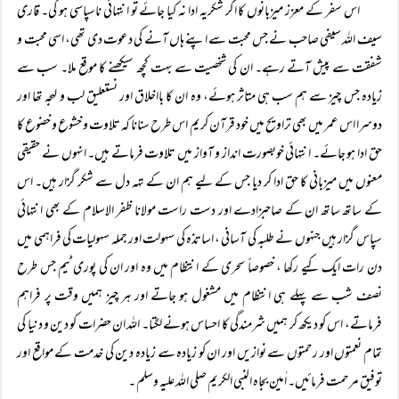
اس سفر کے معزز میزبانوں کا اگر شکریہ ادا نہ کیا جائے تو انتہائی ناسپاسی ہو گی۔ قاری
سیف اللہ سیفی صاحب نے جس محبت سے اپنے ہاں آنے کی دعوت دی تھی، اسی محبت و
شفقت سے پیش آتے رہے۔ ان کی شخصیت سے بہت کچھ سیکھنے کا موقع ملا۔ سب سے
زیادہ جس چیز سے ہم سب ہی متاثر ہوئے، وہ ان کا بااخلاق اور نستعلیق لب و لہجہ تھا اور
دوسرا اس عمر میں بھی تراویح میں خود قرآن کریم اس طرح سنانا کہ تلاوت و خشوع و خضوع کا
حق ادا ہو جائے۔ انتہائی خوبصورت انداز و آواز میں تلاوت فرماتے ہیں۔ انہوں نے حقیقی
معنوں میں میزبانی کا حق ادا کر دیا جس کے لیے ہم ان کے تہہ دل سے شکر گزار ہیں۔ اس
کے ساتھ ساتھ ان کے صاحبزادے اور دست راست مولانا ظفر الاسلام کے بھی انتہائی
سپاس گزار ہیں جنہوں نے طلبہ کی آسانی ، اساتذہ کی سہولت اور جملہ سہولیات کی فراہمی میں
دن رات ایک کیے رکھا ، خصوصاً سحری کے انتظام میں وہ اور ان کی پوری ٹیم جس طرح
نصف شب سے پہلے ہی انتظام میں مشغول ہو جاتے اور ہر چیز ہمیں وقت پر فراہم
فرماتے، اس کو دیکھ کر ہمیں شرمندگی کا احساس ہونے لگتا۔ اللہ ان حضرات کو دین و دنیا کی
تمام نعمتوں اور رحمتوں سے نوازیں اور ان کو زیادہ سے زیادہ دین کی خدمت کے مواقع اور
توفیق مرحمت فرمائیں۔ اٰمین بجاہ النبی الکریم صلی اللہ علیہ وسلم ۔