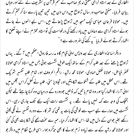
افطاری کے بعد استاد گرامی مفتی ندیم صاحب کے ختم قرآن پر تشریف لے گئے اور وہاں
بیان فرمایا۔ مفتی صاحب ہر سال تراویح میں دس دن میں تین تین پارے سنا کر ختم کرتے
ہیں۔ مولانا فرحان عباسی ایک مسجد میں تراویح پڑھاتے ہیں، اس لیے انہوں نے جاتے
ہوئے استاد گرامی سے دعاؤں میں یاد رکھنے کی درخواست کی تو استاد محترم نے اپنے تعلق کا
اظہار کرتے ہوئے فرمایا ’’یہ کہنے کی ضرورت ہے؟‘‘
دیگر اساتذہ افطاری کے بعد واپس اپنی قیام گاہ مدرسہ فاروق اعظم میں آگئے۔ یہاں
تراویح پڑھنے کے بعد طلبہ کرام کے ساتھ ایک طویل نشست ہوئی جس میں استاد گرامی مولانا
ظفر فیاض، مولانا فضل الہادی، مولانا محمد رشید، راقم الحروف اور تمام طلبہ تفسیر شریک
تھے۔ اس محفل میں طلبہ کے شکوے شکایتیں اور تجاویز سنی، طلبہ نے کھل کر اس مجلس میں
اپنی آراء کا اظہار کیا اور وہ تمام باتیں کہہ ڈالیں جو دورہ کے درمیان وہ کہنا چاہتے تھے لیکن
جھجک کی وجہ سے کہہ نہیں پائے تھے۔ یہ نشست رات ایک بجے تک جاری رہی، اس
نشست میں ہمارے لیے سب سے خوشی کی بات یہ تھی کہ شرکاء ے دورہ تفسیر نے لگی لپٹی
رکھے بغیر جو ان کے دل میں تھا، اس کا اظہار کر دیا۔ میرے سخت لہجے کی شکایت بھی کی گئی
اور مولانا محمد رشید کے حد سے زیادہ نرم ہونے کا بھی تذکرہ ہوا۔ اسی طرح نظام میں دیگر جو