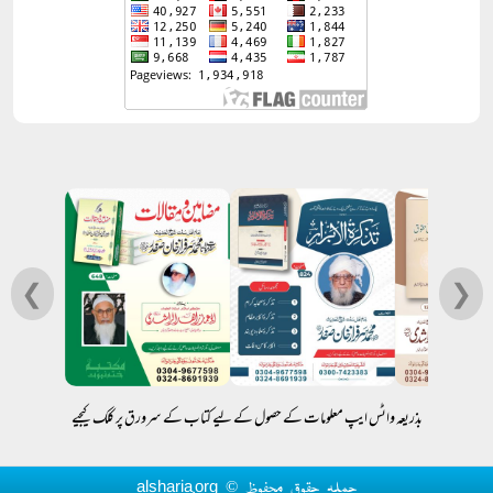
❮
❯
بذریعہ واٹس ایپ معلومات کے حصول کے لیے کتاب کے سرورق پر کلک کیجیے
جملہ حقوق محفوظ © alsharia.org