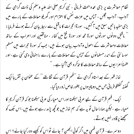
نظام معاشرت پر بڑی عمدہ بحث فرمائی ، نبی کریم صلی اللہ علیہ وسلم کی ذات گرامی کے
آداب، آداب مجلس ، آپس میں عزت نفس کا احترام اور گھریلو معاملات کے بارے میں
بڑی مفید باتیں سبق میں آ گئیں۔ سورۃ الحجرات کا ماقبل سے ربط بیان کرتے ہوئے فرمایا:
’’ ماقبل دونوں سورتوں سورۃ محمد اور سورۃ فتح میں کفار ، منافقین اور اعراب کے ساتھ
معاملات ومعاشرت کے اصول وآداب بیان ہوئے ہیں، جب کہ سورۃ حجرات میں مسلم
سوسائٹی کے اندر مسلمانوں کے آپس کے معاملات کے بارے راہنمائی دی گئی ہے، اور
ضمناً اعرابیوں کے ساتھ معاملات کا تذکرہ بھی آگیا ہے۔ ‘‘
نماز ظہر کے بعد استاد گرامی نے ’’فہم قرآن کے تقاضے‘‘ کے عنوان پر تقریباً ایک
گھنٹہ گفتگو فرمائی جس میں دو چیزوں پر بطور خاص زور دیا گیا۔
ایک، فہم قرآن کے لیے عربی سیکھنا اور اس معیار کی عربی سیکھنا جو کہ قرآن کریم کا
معیار ہے ، لیکن ہمارا حال تو یہ ہے کہ ہم نماز میں جو کچھ پڑھ رہے ہوتے ہیں، اس تک کو
سمجھنے پر قادر نہیں ہوتے۔
دوسرے، قرآن فہمی میں اگر کوئی الجھن آ جائے تو اس کو کیسے دور کیا جائے؟ اس