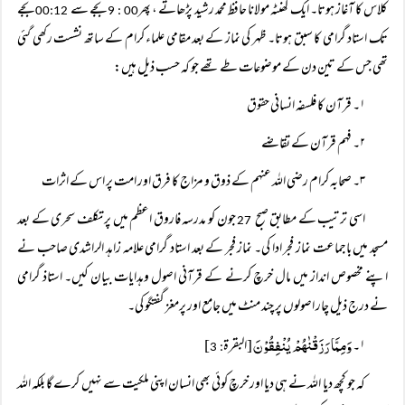
کلاس کا آغاز ہوتا۔ ایک گھنٹہ مولانا حافظ محمد رشید پڑھاتے ، پھر
بجے سے
بجے
00:12
00 : 9
تک استاد گرامی کا سبق ہوتا۔ ظہر کی نماز کے بعد مقامی علماء کرام کے ساتھ نشست رکھی گئی
تھی جس کے تین دن کے موضوعات طے تھے جو کہ حسب ذیل ہیں:
۱۔ قرآن کا فلسفہ انسانی حقوق
۲۔ فہم قرآن کے تقاضے
۳۔ صحابہ کرام رضی اللہ عنہم کے ذوق و مزاج کا فرق اور امت پر اس کے اثرات
اسی ترتیب کے مطابق صبح
جون کو مدرسہ فاروق اعظم میں پر تکلف سحری کے بعد
27
مسجد میں باجماعت نماز فجر ادا کی۔ نماز فجر کے بعد استاد گرامی علامہ زاہد الراشدی صاحب نے
اپنے مخصوص انداز میں مال خرچ کرنے کے قرآنی اصول وہدایات بیان کیں۔ استاذ گرامی
نے درج ذیل چار اصولوں پر چند منٹ میں جامع اور پرمغز گفتگو کی۔
وَمِمَّا رَزَقْنٰھُمْ یُنْفِقُوْنَ
۱۔
[البقرۃ
]
: 3
کہ جو کچھ دیا اللہ نے ہی دیا اور خرچ کوئی بھی انسان اپنی ملکیت سے نہیں کرے گا بلکہ اللہ