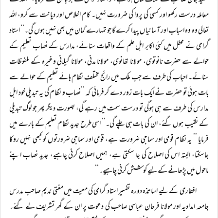
تحمید جان صاحب کے خلاف شائع ہوا ہے، تو استاد گرامی نے جواباً ان سے فرمایا، ’’اللہ سے
معاملہ درست رکھو اور کسی کی پروا کی ضرورت نہیں۔ کام اخلاص اور دیانت سے کرو، اللہ
تعالی وہ وہ اسباب اور آسانیاں پیدا کرے گا جو تمہارے گمان میں بھی نہیں ہوں گی۔‘‘ استاد
گرامی نے محفل میں کئی اکابر اہل علم کے واقعات سنائے، مدارس کے نصاب تعلیم کے
حوالے سے حضرت نانوتوی، مولانا تھانوی، مولانا مدنی، مولانا گیلانی وغیرہ کے ملفوظات
سنائے۔ احباب کی طرف سے جب ملک میں رائج مختلف نظام ہائے تعلیم کے حوالے سے
بات ہوئی تو حضرت نے ایک بات زور دے کر فرمائی کہ ’’نصاب و نظام کی یہ تبدیلی خود اہل
مدارس کی طرف سے ہی ہوگی تو درست سمت میں رہے گی، بصورت دیگر پھر جو لوگ تبدیلی
کے نقیب ہوں گئے، ان کی بات ہی چلے گی۔‘‘ اسی طرح جدید نظام تعلیم کے بارے میں
فرمایا ’’ یہ نظام قومی اور سماجی ضرورت ہے، قومی اور سماجی ضرورتوں کو کبھی نہیں روکا
جاسکتا، البتہ اس کی اصلاح کی جا سکتی ہے، ہمیں اصلاح کرنی چاہیے، جدید نصاب اپنے
ماحول میں پڑھانے کے لیے کوشش کرنی چاہیے۔‘‘
افطاری کے لیے اساتذہ دورہ تفسیر استاد گرامی کی معیت میں مفتی ندیم صاحب مدرس
جامعہ امدادیہ اور مولانا فرحان عباسی صاحب کی دعوت پر ان کے گھر تشریف لے گئے۔