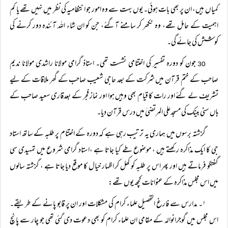
کمیاں ہیں، ان پر بھی بات ہوئی۔ یوں بہت سے وہ امور جو انتظامیہ کی نظر میں نہیں تھے یا کم
اہمیت کے حامل تھے، وہ نکھر کر سامنے آگئے، جن کو ان شاء اللہ آئندہ دور کرنے کی
کوشش کی جائے گی۔
جون کو دورہ تفسیر کی اختتامی نشست تھی۔ استاذ گرامی مولانا راشدی مولانا ندیم
30
صاحب کے ختم قرآن میں شرکت کے بعد حاجی شعیب صاحب کے گھر ملاقات کے لیے
تشریف لے گئے اور رات کا قیام بھی وہیں ہوا اور نماز فجر کے بعدقاری سعید صاحب کے
ہاں سنی بینک کی مسجدعلی المرتضیٰ میں درس قرآن دیا۔
گزشتہ برسوں میں ہماری یہ ترتیب رہی ہے کہ دورہ کے اختتام پر طلبہ کے ساتھ استاد
جی کا ایک مذاکرہ رکھتے ہیں ، موضوع طے کیا جاتا ہے ،استاد گرامی شروع میں تمہیدی سی
گفتگو فرماتے ہیں اور پھر اس پر طلبہ کو کھل کر اظہار خیال کا موقع دیا جاتا ہے ، گزشتہ سالوں
میں اس مجلس مذاکرہ کے عنوانات کچھ یوں تھے:
۱۔ مدارس سے فارغ التحصیل علماء کرام کی مشکلات اور ان پر قابو پانے کے طریقے۔
اس مجلس میں گوجرانوالہ کے مقامی ان علماء کرام کو بھی دعوت دی گئی تھی جو چار سے پانچ