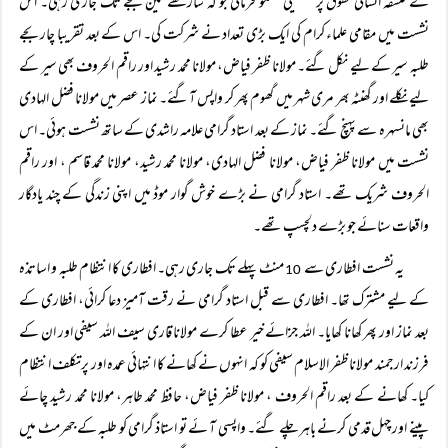
کے فلسفہ انسانی حقوق پر تفصیلی گفتگو فرمائی جو کہ ساڑھے تین بجے تک جاری رہی۔ اس
نشست میں مقامی علماء کرام کی ایک بڑی تعداد نے شرکت کی۔ اس کے بعد تقریبا چار بجے
طلبہ سیر کے لیے نکل گئے۔ مولانا ظفر فیاض، مولانا محمد رشید اور راقم الحروف بھی سیر کے
لیے نکلے اور گھنٹہ بھر مری شہر میں گھوم پھر کر واپس آگئے۔ نماز عصر میں مولانا فضل الہادی
بھی مانسہرہ سے پہنچ گئے۔ نماز کے بعد استاد گرامی علامہ راشدی کے ساتھ نشست ہوئی۔ اس
نشست میں مولانا ظفر فیاض، مولانا فضل الہادی، مولانا محمد رشید، مولانا محمد قاسم ، اور راقم
الحروف شریک تھے۔ استاد گرامی نے بڑے خوش گوار موڈ میں اپنی زندگی کے چند یادگار
واقعات سنائے جو بڑے دلچسپ تھے۔
یہ نشست افطاری سے
منٹ پہلے تک جاری رہی۔ افطاری کا انتظام طلبہ و اساتذہ
10
کے لیے مشترک تھا۔ افطاری سے قبل استاد گرامی نے رقت آمیز دعا کرائی، افطاری کے
بعد نماز اور پھر کھانا کھایا۔ اللہ جزائے خیر عطا کرے مولانا قاری سیف اللہ سیفی اور ان کے
فرزند ارجمند مولانا ظفر الاسلام سیفی کو کہ انہوں نے کھانے کا انتہائی عمدہ اور پرتکلف انتظام
کیا۔ کھانے کے بعد راقم الحروف ، مولانا ظفر فیاض، حافظ محمد طاہر، مولانا محمد رشید چائے
پینے اور چہل قدمی کرنے باہر چلے گئے۔ واپسی آ ئے تو استاذ گرامی کو طلبہ کے جھرمٹ میں