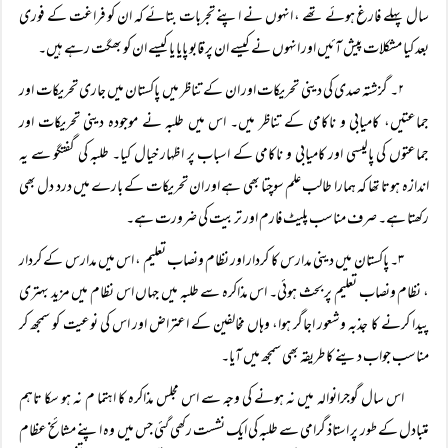
سال پہلے فارغ ہوئے تھے ، انہوں نے اپنے تجربات بتائے کہ ان کو فراغت کے فوری
بعد کیا مشکلات پیش آئیں اور انہوں نے کیسے ان پر قابو پایا یا کیسے ان کو بھگت رہے ہیں۔
۲۔ گزشتہ صدی کی دینی تحریکات اور ان کے تناظر میں پاکستان میں جاری تحریکات اور
جماعتیں، کامیابی و ناکامی کے تناظر میں۔ اس میں طلبہ نے موجودہ دینی تحریکات اور
جماعتوں کی پالیسی اور کامیابی و ناکامی کے اسباب پر اظہار خیال کیا۔ طلبہ کی گفتگو سے یہ
اندازہ ہوتا تھا کہ ہمارا طالب علم سوچتا بھی ہے اور ان تحریکات کے بارے میں درد دل بھی
رکھتا ہے۔ صرف مناسب پلیٹ فارم اور تربیت کی ضرورت ہے۔
۳۔ پاکستان میں دینی مدارس کا کردار اور نظام ونصاب تعلیم ، اس میں مدارس کے کردار
، نظام ونصاب تعلیم پر بحث ہوئی۔ اس مذاکرہ سے طلبہ میں جہاں اس نظام میں مزید بہتری
پیدا کرنے کا جذبہ وشعور اجاگر ہوا، وہاں مخالفین کے اعتراض اور اس کی نوعیت کو سمجھ کر
مناسب جواب دینے کا طریقہ بھی سمجھ میں آیا۔
اس سال گوجرانوالہ میں نہ ہونے کی وجہ سے اس مجلس مذاکرہ کا اہتما م نہ ہو سکا تاہم
متبادل کے طور پر استاذ گرامی سے طلبہ کی ایک نشست رکھی گئی جس میں وہ اپنے مشائخ عظام