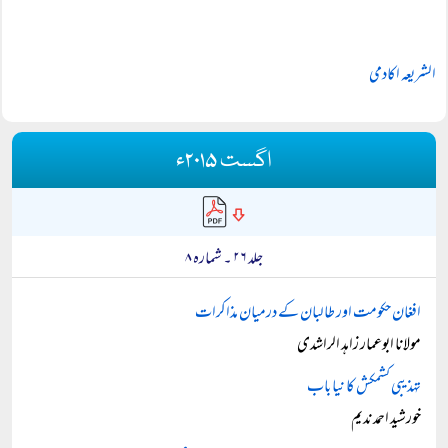
الشریعہ اکادمی
اگست ۲۰۱۵ء
جلد ۲۶ ۔ شمارہ ۸
افغان حکومت اور طالبان کے درمیان مذاکرات
مولانا ابوعمار زاہد الراشدی
تہذیبی کشمکش کا نیا باب
خورشید احمد ندیم