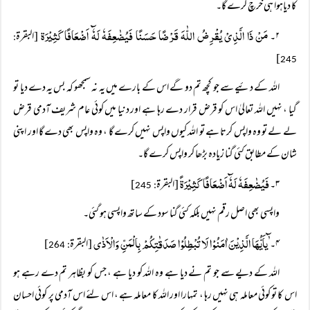
کا دیاہوا ہی خرچ کرے گا۔
مَنْ ذَا الَّذِیْ یُقْرِضُ اللّٰہَ قَرْضًا حَسَنًا فَیُضٰعِفَہٗ لَہٗٓ اَضْعَافًا کَثِیْرَۃ
۲۔
[البقرۃ
:
]
245
اللہ کے دئیے سے جو کچھ تم دو گے اس کے بارے میں یہ نہ سمجھو کہ بس یہ دے دیا تو
گیا ، نہیں اللہ تعالیٰ اس کو قرض قرار دے رہا ہے اور دنیا میں کوئی عام شریف آدمی قرض
لے لے تو وہ واپس کرتا ہے تو اللہ کیوں واپس نہیں کرے گا ، وہ واپس بھی دے گا اور اپنی
شان کے مطابق کئی گنا زیادہ بڑھا کر واپس کرے گا۔
فَیُضٰعِفَہٗ لَہٗٓ اَضْعَافًا کَثِیْرَۃً
۳۔
[البقرۃ
]
: 245
واپسی بھی اصل رقم نہیں بلکہ کئی گنا سود کے ساتھ واپسی ہو گئی۔
ٰٓیاَیُّھَا الَّذِیْنَ اٰمَنُوْا لَا تُبْطِلُوْا صَدَقٰتِکُمْ بِالْمَنِّ وَالْاَذٰی
۴۔
[البقرۃ
]
: 264
اللہ کے دیے سے جو تم نے دیا ہے وہ اللہ کو دیا ہے ، جس کو بظاہر تم دے رہے ہو
اس کا تو کوئی معاملہ ہی نہیں رہا ، تمہارا اور اللہ کا معاملہ ہے ، اس لئے اس آدمی پر کوئی احسان