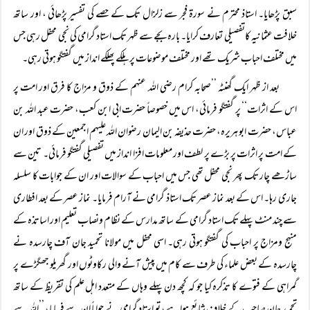
سبق پڑھایا۔ استاذ محترم نے سورۃ فجر سے زلزال تک کے حصے کی تفسیر پڑھائی ، اور ساتھ
خلافت عثمانیہ کاتفصیلی تعارف کرایا۔ بارہ بجے سے ظہر تک استاد گرامی کی نجی محفل رہی جس
میں مختلف احباب شریک تھے اور مختلف موضوعات پر ہلکے پھلکے انداز میں گفتگو ہوتی رہی۔
بعد از ظہر ایک گھنٹہ ’’صحابہ کرام رضی اللہ عنہم کے ذوق و مزاج کا فرق اور امت پر
اس کے اثرات‘‘ پر گفتگو فرمائی، اس میں خصوصاً حضرت ابی ابن کعب، حضرت عبد اللہ بن
عباس، حضرت ابو ہریرہ، حضرت حذیفہ بن الیمان رضوان اللہ علیہم اجمعین کے ذوق اور ان
کے امت پر اثرات پر بڑے پر لطف اور معلومات افزا انداز میں تفصیلی گفتگو فرمائی۔ تین سے
ساڑھے چار تک پھر نجی محفل تھی جس میں احباب کے سوالات اور ان کے جوابات کا سلسلہ
جاری رہا۔ اس کے بعد نماز عصر تک استاذ گرامی نے آرام فرمایا۔ نماز عصر کے بعد افطاری
سے چند منٹ پہلے تک استاد گرامی کے ساتھ مدارس کے نظام ونصاب تعلیم اور اساتذہ کے
منہج ومزاج پر احباب کی گفتگو ہوتی رہی۔ اسی محفل میں مولانا تحمید جان آف چارسدہ نے
چارسدہ کے بعض علماء کی طرف سے کام میں پیش آنے والی رکاوٹوں اور گھریلو جھگڑے پر
گمراہی کے فتوے کا تذکرہ کیا جو کہ کچھ دن پہلے وہاں کے متعدد اہل علم کی تقریظ کے ساتھ