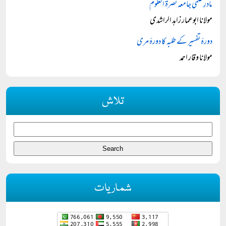
مادرِ علمی جامعہ نصرۃ العلوم
مولانا ابوعمار زاہد الراشدی
دورۂ تفسیر کے طلبہ کا دورۂ مری
مولانا وقار احمد
تلاش
شماریات