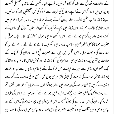
کے واقعات و نصائح سے طلبہ کو آگاہ فرمائیں۔ نو بجے طلباء تفسیر کے ساتھ یہ تفصیلی نشست
ہوئی جس میں استاذ گرامی نے اپنے مشائخ کی طرف سے خود کو کی گئی نصیحتیں طلبہ کو سنائیں۔
اپنے زمانہ طالب علمی کا ایک واقعہ بیان کرتے ہوئے فرمایا: میں مدرسہ نصرۃ العلوم میں
درجہ ثالثہ کا طالب علم تھا۔ اس زمانہ میں ہم نے ایک ’’انجمن اتحاد طلبہ‘‘ بنائی تھی، اس کے
تحت ہفتہ وار پروگرام ہوتے تھے۔ اس انجمن کا میں جنرل سیکرٹری تھا ۔ ایک موقع پر
حضرت مولانا قاضی مظہر حسین صاحب مدرسہ میں تشریف لائے ہوئے تھے ۔ ہم نے ان کو
صدارت کی دعوت دی۔ اس مجلس میں میں نے حضرت شیخ الہند اور ان کی تحریک کے
تعارف پر تقریر کی۔ وہ زمانہ میری ’’صاحبزادگی‘‘ کا زمانہ تھا اور خوش لباسی کا عالم یہ ہوتا تھا کہ
ایک مخصوص درزی سے میرے کپڑے سل کر آتے تھے جو عام درزیوں سے زیادہ اجرت
لیتا تھا۔ قاضی صاحب کی خدمت کی ڈیوٹی اکثر میری ہوتی تھی۔ صبح صوفی صاحب کے گھر سے
ناشتہ لے کر میں قاضی صاحب کی خدمت میں حاضر ہوا تو انہوں نے فرمایا ’’برخوردار
تقریر تم
!
نے بہت اچھی کی لیکن حضرت شیخ الہند ایسے نہیں ہوتے تھے‘‘ اور میرے لباس کی طرف
اشارہ کیا۔ ان کی اس انداز سے کی ہوئی نصیحت اس طرح دل میں پیوست ہوئی کہ اس کے بعد
لباس وغیرہ میں تکلف کی وہ کیفیت یکسر جاتی رہی اور سادہ لباس میری زندگی کا حصہ بن