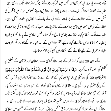
بیٹھے ہوئے پایا ، چنانچہ ہم بھی اس مجلس میں شریک ہو گئے، جو کہ نماز عشاء تک جاری رہی۔
طلبہ بے تکلفانہ استاذ گرامی سے سوالات پوچھتے اور استاذ جی اپنے مخصوص انداز میں چٹکلوں کی
شکل میں ان کے سوالات کے جوابات ارشاد فرماتے جاتے۔ انتہائی پر لطف محفل رہی۔
عشاء کے فرض مسجد میں بڑی جماعت کے ساتھ پڑھے، جب کہ تراویح اور وتر کی جماعت کا
طلبہ نے الگ انتظام کیا۔ نماز سے جلدی فارغ ہو کر مولانا فضل الہادی نے پارۂ عم کا پہلا پاؤ
پڑھایا۔ مولانا کا درس ساڑھے گیارہ بجے ختم ہوا، اس کے بعد طلباء سو گئے اور راقم الحروف
طلباء کو سحری کے لیے جگانے کے انتظار میں کمپیوٹر پر کام کرتا رہا۔
اگلے دن
جون کو نماز فجر کے بعد استاد گرامی نے رمضان اور قرآن کے تعلق پر
28
وَقَالَ الرَّسُوْلُ ٰیرَبِّ اِنَّ قَوْمِی اتَّخَذُوْا ھٰذَا الْقُرْاٰنَ مَھْجُوْرًا
گفتگو کی، اور آیت کریمہ
:
[الفرقان
] کی روشنی میں امام ابن قیم کے حوالے سے بڑے مؤثر انداز میں قرآن حکیم
: 30
کے پانچ حقوق بیان کیے ہیں۔مقامی نمازیوں کی بڑی تعداد نے اس درس سے استفادہ کیا۔
آٹھ بجے صبح مولانا حافظ محمد رشید صاحب کا ترجمہ وتفسیر کا سبق شروع ہوا جو کہ ایک گھنٹہ تک
جاری رہا۔ نو بجے استاد گرامی نے درس تفسیر شروع فرمایا جو کہ دن بارہ بجے تک جاری رہا۔
استاذ گرامی نے سورۃ الحجرات اور سورۃ ق مکمل پڑھائی۔ سورۃ الحجرات کے ضمن میں اسلامی