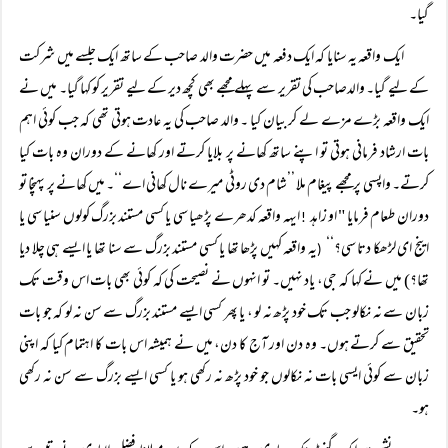
گیا۔
ایک واقعہ یہ سنایا کہ ایک دفعہ میں حضرت والد صاحب کے ساتھ ایک جلسے میں شرکت
کے لیے گیا۔ والدصاحب کی تقریر سے پہلے مجھے بھی کچھ دیر کے لیے تقریر کو کہا گیا۔ میں نے
ایک واقعہ بڑے مزے لے کر بیان کیا ۔ والد صاحب کی یہ عادت ہوتی تھی کہ جب کوئی اہم
بات ارشاد فرمانی ہوتی تو اپنے ساتھ کھانے پر بلایا کرتے اور کھانے کے دوران وہ بات کیا
کرتے۔ واپسی پر مجھے پیغام ملا ’’شام دی روٹی میرے نال کھانی اے‘‘۔ میں کھانے پر پہنچا تو
دوران طعام فرمایا " او زاہد
ایہہ واقعہ کدھرے پڑھیا سی یا کسی مستند بزرگ کولوں سنیا سی یا
!
اینج ای لڑھکا دتا سی؟‘‘
یہ واقعہ کہیں پڑھا تھا یا کسی مستند بزرگ سے سنا تھا یا ایسے ہی چلا دیا
(
تھا؟) میں نے کہا کہ جی، یاد نہیں۔ تو انہوں نے نصیحت کی کہ کوئی بھی بات اس وقت تک
زبان سے نہ نکالو جب تک خود پڑھ نہ لو ، یا پھر کسی ایسے مستند بزرگ سے سن نہ لو کہ جو بات
تحقیق سے کرتے ہوں۔ وہ دن اور آج کا دن، میں نے ہمیشہ اس بات کا اہتمام کیا کہ اپنی
زبان سے کوئی ایسی بات نہ نکالوں جو خود پڑھ نہ رکھی ہو یا کسی ایسے بزرگ سے سن نہ رکھی
ہو۔