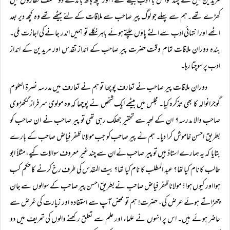
مریدین میں سے چند خواص باآدب بیٹھے تھے، اور کچھ ہاتھ باندھے دو مختلف قطاروں میں
کھڑے تھے۔ہم سے پہلے جو لوگ پیر صاحب سے ملاقات کے لئے بیٹھے تھے وہ کچھ دیر بعد
اٹھے اور انتہائی ادب سے الٹے پاؤں چلتے ہوئے باہر نکلے تو ہمیں اندر جانے کی اجازت ملی۔
بندہ دوران ملاقات تمام وقت حضرت پیر صاحب کے انداز تقدس اور مریدین کے انداز
ادب پر سوچتا رہا۔
دوران ملاقات پیر صاحب نے تعارف پوچھا تو ہم نے تعارف میں مدرسہ نصرۃ العلوم
گوجرانوالہ کا بھی تذکرہ کیا۔ مجلس میں بیٹھے ایک شخص نے پوچھا کہ وہ مولوی سرفراز گکھڑوی
صاحب والا مدرسہ؟ ان کے لہجہ سے تحقیر جھلک رہی تھی تو پیر صاحب نے ان صاحب کو
بطریق احسن خاموش کرا دیا۔ ہم نے پیر صاحب کو جب مولانا ظفر فیاض صاحب کے بارے
بتایا کہ یہ ہمارے استاذ ہیں تو پیر صاحب نے ان سے چند غیر معروف سوالات کیے، مثلاً ابو
طالب کا نام کیا تھا؟ عبد المطلب کا نام کیا تھا؟ بیت المقدس کی طرف رخ کرنے کا حکم کب
ہوا اور کیوں ہوا؟ مولانا ظفر فیاض صاحب نے بطریق احسن پیر صاحب کے سوالوں سے جان
چھڑاتے ہوئے عرض کی، حضرت! ہم تو محض آپ سے استفادہ اور زیارت کی غرض سے
حاضر ہوئے ہیں۔ اس پر انہوں نے علماء اور علم سے تعلق رکھنے والوں کی تعریف میں دو