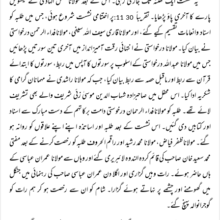
یہ نشست ایک گھنٹہ تک جاری رہی۔ اس کے بعد مولانا فضل الہادی نے تیسویں
پارے کا آخری پاؤ پڑھایا۔ تقریباً
پر اختتامی نشست شروع ہوئی، جس میں طلبہ کو
30 11:
اسناد وانعامات تقسیم کیے گئے، اور مولانا قاری سیف اللہ سیفی، مولانا فداء الرحمن درخواستی
نے بیان کیا۔ مولانا درخواستی نے انتہائی رقت آمیز انداز میں آخری تین سورتیں پڑھائیں
جس میں مولانا عبد اللہ درخواستی کے اسلوب پر سورتوں کا آپس میں ربط، سورتوں کا ابتدائے
قرآن سے ربط اور ماقبل حصہ سے ربط بیان کیا، جب کہ مولانا راشدی نے مہمانان گرامی کا
شکریہ ادا کیا۔ اس محفل میں صاحبزادہ شہاب الدین موسیٰ زئی شریف والے بھی تشریف
لائے تھے۔ طلبہ کو مولانا فداء الرحمان درخوستی دامت برکاتہم کے دست مبارک سے اسناد
اور کتابیں دی گئیں۔ اس نشست کے بعد طلبہ اور اساتذہ اپنے اپنے علاقوں کو روانہ ہو
گئے۔ مولانا ظفر فیاض، مولانا محمد رشید اور راقم الحروف طلبہ کو رخصت کرنے کے بعد مفتی
محمد سعید خان صاحب کی قائم کردہ الندوہ لائبریری گئے اور وہاں سے مولانا عمران عباسی کے
ہاں حاضر ہوئے۔ رات وہیں گزاری اور اگلا دن عمران عباسی صاحب کی رہنمائی میں جنگل
میں گھومنے اور چشمے پر نہاتے ہوئے گزارا۔ شام کو ان سے رخصت ہو کر ہم رات کو
گوجرانوالہ پہنچ گئے۔