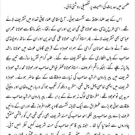
ضمن میں حدیث کی اہمیت پر تفصیلی روشنی ڈالی۔
اس کے بعد علماء علاقہ سے نشست ہوئی۔ آج مقامی علماء کافی تعداد میں تشریف لائے
تھے۔ اسی طرح پنڈی سے مولانا علی محی الدین اور ان کے رفقاء، جبکہ مانگا سے مولانا عمران
عباسی بھی تشریف لائے۔ پھر استاذ گرامی، مولانا علی محی الدین اور ان کے ساتھ راولپنڈی
سے آنے والے مہمانان گرامی کے ہمراہ موہڑہ کے قریبی گاؤں ملوٹ میں مولانا راشد
صاحب کے ہاں افطاری کے لیے تشریف لے گئے۔ طلبہ کرام تقریبا ساڑھے تین بجے
پتریاٹہ چلے گئے، جبکہ راقم الحروف ، استاذ مولانا ظفر فیاض صاحب اور مولانا محمد رشید موہڑہ
شریف میں پیر ہارون الرشید صاحب کی زیارت وملاقات کے لیے حاضر ہوئے۔ موہڑہ
شریف میں اچھی خاصی چہل پہل تھی، مگر یہ دیکھ کر تعجب ہوا کہ دربار میں پٹھان اور پنجابی
مریدین تو موجود تھے، مگر مقامی لوگ نہ ہونے کے برابر تھے۔ پیر ہارون الرشید صاحب سے
ملاقات ہوئی جو بڑے طمطراق سے ایک شاہانہ نشست گاہ پر جلوہ افروز تھے اور ان کے دائیں
طرف بڑے پیر صاحب پیر نظیر احمد صاحب کی مسند شریف بھی رکھی تھی جس کو ریشمی منقش
چادروں سے ڈھانپا گیا تھا ۔ البتہ پیر قاسم صاحب کی مسند شریف کہیں نظر نہیں آئی۔