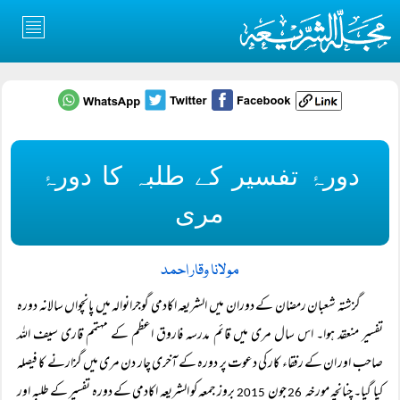
دورۂ تفسیر کے طلبہ کا دورۂ
مری
مولانا وقار احمد
گزشتہ شعبان رمضان کے دوران میں الشریعہ اکادمی گوجرانوالہ میں پانچواں سالانہ دورہ
تفسیر منعقد ہوا۔ اس سال مری میں قائم مدرسہ فاروق اعظم کے مہتمم قاری سیف اللہ
صاحب اور ان کے رفقاء کار کی دعوت پر دورہ کے آخری چار دن مری میں گزارنے کا فیصلہ
کیا گیا۔ چنانچہ مورخہ
جون
بروز جمعہ کو الشریعہ اکادمی کے دورہ تفسیر کے طلبہ اور
2015
26