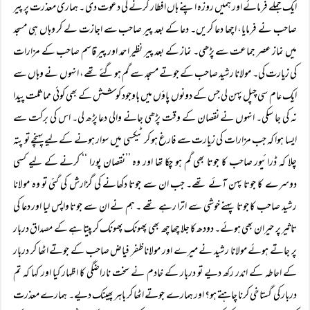
ایک جملے فرمائے اور ہمیں روزہ اپنے ہاں افطار کرنے کی دعوت دی ۔ ہماری معذرت پر پیر
صاحب نے فرمایا، اچھا دعا کریں۔ دعا کے بعد پیر صاحب سے اجازت لے کر وہاں ہی مسجد
میں نماز عصر جماعت سے پڑھی۔ نماز کے بعد پیر نظیر احمد اور پیر قاسم صاحب کے مزارات
کی زیارت کی۔ مولانا رشید صاحب کے جوتے مسجد سے گم ہوگئے تھے، انہوں نے وہاں سے
ایک عام سی چپل پہن لی جس کے دونوں پاؤں میں باوجود کوشش کے بھی کوئی مماثلت پیدا
نہ کی جا سکی۔ انہوں نے نقصان کے وقت پڑھی جانے والی دعا پڑھ لی۔ اس کی برکت سے
ایسا ہوا کہ جب مزارات کی زیارت سے فارغ ہو کر ٹیکسی میں سوار ہونے کے لیے پہنچے تو پتہ
چلا کہ ڈرائیور صاحب کا جوتا بھی گم ہو چکا تھا اور وہ ’’نقصان پورا ‘‘ کرنے کے لیے کسی
دوسرے کا جوتا پہن آئے تھے۔ جب ان سے جوتا دکھانے کی گزارش کی گئی تو وہ مولانا
رشید صاحب کا جوتا پہنے خوشی سے اترا رہے تھے ۔ ہم نے ان سے جوتا واپس لیا اور دعا کی
تاثیر پر حیران بھی ہوئے۔ دودھ کا جلا چھاچھ بھی پھونک پھونک کر پیتا ہے کے مصداق دربار
پر جاتے ہوئے مولانا رشید نے میرے اور مولانا ظفر فیاض صاحب کے جوتے اٹھا کر دربار
کے احاطہ کے اندر رکھ دیے تو دربار کے خادم نے سخت ناراضگی کا اظہار کیا اور کہا کہ تم
دربار کی گستاخی کرنا چاہتے ہو؟ اور ہمارے جوتے اٹھا کر باہر پھینک دیے۔ ہمارے معذرت