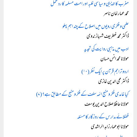
مغرب کا تہذیبی و سیاسی غلبہ اور امت مسلمہ کا رد عمل
محمد عمار خان ناصر
علمی و فکری رویوں میں اصلاح کے چند اہم پہلو
ڈاکٹر محمد غطریف شہباز ندوی
ادب میں مذہبی روایت کی تجدید
مولانا محمد انس حسان
اردو تراجم قرآن پر ایک نظر (۱۰)
ڈاکٹر محی الدین غازی
کیا غامدی فکر و منہج ائمہ سلف کے فکر و منہج کے مطابق ہے؟ (۷)
مولانا حافظ صلاح الدین یوسف
فضلائے مدارس کے روزگار کا مسئلہ
مولانا ابوعمار زاہد الراشدی