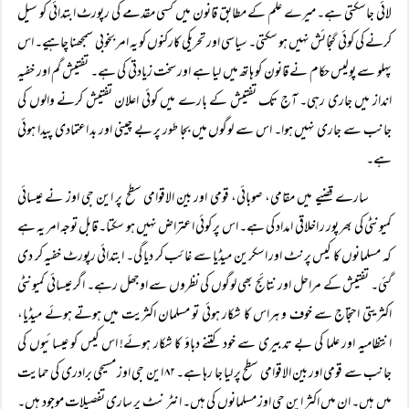
لائی جاسکتی ہے۔ میرے علم کے مطابق قانون میں کسی مقدمے کی رپورٹ ابتدائی کو سیل
کرنے کی کوئی گنجائش نہیں ہو سکتی۔ سیاسی اور تحریکی کارکنوں کو یہ امر بخوبی سمجھنا چاہیے۔ اس
پہلو سے پولیس حکام نے قانون کو ہاتھ میں لیا ہے اور سخت زیادتی کی ہے۔ تفتیش گم اور خفیہ
انداز میں جاری رہی۔ آج تک تفتیش کے بارے میں کوئی اعلان تفتیش کرنے والوں کی
جانب سے جاری نہیں ہوا۔ اس سے لوگوں میں بجا طور پر بے چینی اور بد اعتمادی پیدا ہوئی
ہے۔
سارے قضیے میں مقامی، صوبائی، قومی اور بین الاقوامی سطح پر این جی اوز نے عیسائی
کمیونٹی کی بھر پور ر اخلاقی امداد کی ہے۔ اس پر کوئی اعتراض نہیں ہو سکتا۔ قابل توجہ امر یہ ہے
کہ مسلمانوں کا کیس پرنٹ اور اسکرین میڈیا سے غائب کر دیا گی۔ ابتدائی رپورٹ خفیہ کر دی
گئی۔ تفتیش کے مراحل اور نتائج بھی لوگوں کی نظروں سے اوجھل رہے۔ اگر عیسائی کمیونٹی
اکثریتی احتجاج سے خوف و ہراس کا شکار ہوئی تو مسلمان اکثریت میں ہوتے ہوئے میڈیا،
انتظامیہ اور علما کی بے تدبیری سے خود کتنے دباؤ کا شکار ہوئے! اس کیس کو عیسائیوں کی
جانب سے قومی اور بین الاقوامی سطح پر لیا جا رہا ہے۔ ۸۲ این جی اوز مسیحی برادری کی حمایت
میں ہیں۔ ان میں اکثر این جی اوز مسلمانوں کی ہیں۔ انٹر نیٹ پر ساری تفصیلات موجود ہیں۔