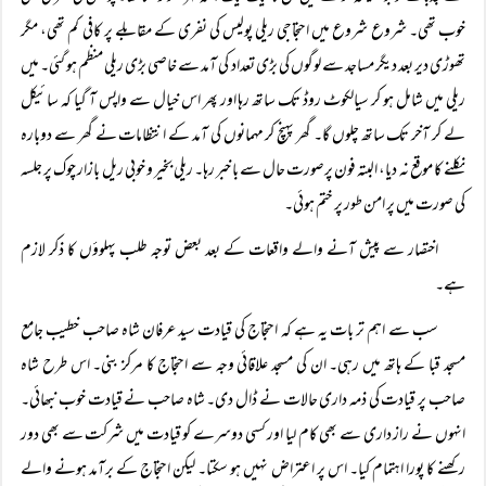
خوب تھی۔ شروع شروع میں احتجاجی ریلی پولیس کی نفری کے مقابلے پر کافی کم تھی، مگر
تھوڑی دیر بعد دیگر مساجد سے لوگوں کی بڑی تعداد کی آمد سے خاصی بڑی ریلی منظم ہو گئی۔ میں
ریلی میں شامل ہو کر سیالکوٹ روڈ تک ساتھ رہا اور پھر اس خیال سے واپس آ گیا کہ سائیکل
لے کر آخر تک ساتھ چلوں گا۔ گھر پہنچ کر مہمانوں کی آمد کے انتظامات نے گھر سے دوبارہ
نکلنے کا موقع نہ دیا، البتہ فون پرصورت حال سے با خبر رہا۔ ریلی بخیر و خوبی ریل بازار چوک پر جلسہ
کی صورت میں پر امن طور پر ختم ہوئی۔
اختصار سے پیش آنے والے واقعات کے بعد بعض توجہ طلب پہلوؤں کا ذکر لازم
ہے۔
سب سے اہم تر بات یہ ہے کہ احتجاج کی قیادت سید عرفان شاہ صاحب خطیب جامع
مسجد قبا کے ہاتھ میں رہی۔ ان کی مسجد علاقائی وجہ سے احتجاج کا مرکز بنی۔ اس طرح شاہ
صاحب پر قیادت کی ذمہ داری حالات نے ڈال دی۔ شاہ صاحب نے قیادت خوب نبھائی۔
انہوں نے راز داری سے بھی کام لیا اور کسی دوسرے کو قیادت میں شرکت سے بھی دور
رکھنے کا پورا اہتمام کیا۔ اس پر اعتراض نہیں ہو سکتا۔ لیکن احتجاج کے برآمد ہونے والے