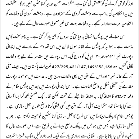
اوز کو خوش کرنے کی کوشش کی گئی ہے، مگر اسے حسن تدبیر کہنا ممکن نہیں ہو گا۔ حقیقت
میں یہ انتظامیہ کی جانب سے دہشت گردی کے مترادف ہے۔ دہشت گردی کی دفعات کو
انتظامیہ امرت دھارا نہ سمجھے۔ یہ دفعات بہت ہی غیر معمولی صورت حال کے لیے ہیں۔
اس معاملے میں پولیس انتہائی بد دیانتی کی حدوں کو بھی پار کر گئی ہے۔ یہ پہلو سخت قابل
مذمت ہے ۔ ہوا یہ کہ پولیس نے تھانہ سول لائن میں اس تصادم کے بارے میں ابتدائی
رپورٹ نمبر ۵۲۱ مورخہ ۳۰؍اپریل کو درج کی۔ اس رپورٹ میں مقدمہ کے لیے جو دفعات
لگائی گئیں، وہ
/
/
/
تعزیرات پاکستان ہیں۔ ایف آئی
295,431
147,149
353,186
427
آر کے خانہ نمبر ۳ اور اس کے متن میں یہی دفعات درج ہیں۔ عدالت میں موصولہ رپورٹ
مقدمے کی حقیقی شکل پر واضح شہادت ہے۔ اس ابتدائی رپورٹ میں بعد میں پولیس حکام نے
دفعہ
کا اضافہ کیا۔ یہ اضافہ ضابطے کے تحت ممکن تھا۔ ایک ضمنی لکھ کر ایسا آسانی
7-ATA
سے کیا جاسکتا تھا، مگر ایف آئی آر کے متن میں کمی بیشی کرنا واضح طور پر جعل سازی ہے۔
پولیس حکام کا پبلک ریکارڈ میں اس طرح کا جعل سازی کرنا سنگین نوعیت رکھتا ہے۔ پھر یہ
جعل سازی ایسے کیس میں ہو جس میں پبلک وسیع پیمانے پر فریق ہے، اس صورت حال کا
سنجیدہ نوٹس لیا جانا چاہیے۔ اتفاق سے ہماری بار کے ایک ذمہ دار وکیل جناب شہزاد اشرف