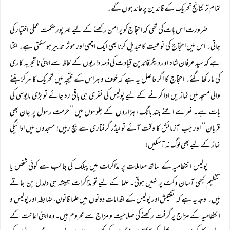
تمام تر نتائج تحریک کے قائدین پر عائد ہوں گے۔
ضرورت اس بات کی تھی کہ احتجاج کو پر امن رکھنے کے لیے بھر پور حکمت عملی اختیار کی
جاتی۔ اس میں احتجاج کی نوعیت کا تبدیل کرنا بھی ایک اچھی اور موثر تدبیر ہوسکتی ہے۔ لگتا
ہے کہ سید عرفان شاہ اور دیگر قائدین قیادت کی ذمہ داریوں کے لحاظ سے اپنی نا تجربہ کاری
کی مار کھا گئے۔ احتجاج کا اگر حاصل یہ ہے کہ خوف و ہراس کے نتیجہ میں تحریک کا مرکز بننے
والی مسجد میں نماز یں ادا کرنے کے لیے پولیس کی نفری ہی باقی رہ جائے تو بڑی مایوسی کی
بات ہے۔ نعرے اتنے بلند بانگ، ہزاروں کے جلوسوں میں ’’حرمت رسول پر جان بھی
قربان‘‘ اور جب آزمائش کا وقت آئے تو لیڈر گرفتاری سے بچ رہیں! مسجدوں میں ادائیگی
نماز کے لیے بھی لوگ نہ آسکیں!
پولیس انتظامیہ کے ساتھ معاملات پر مذاکرات میں پبلک کی جانب سے کوئی شخص یا
تنظیم کبھی آسان وکٹ پر نہیں ہوتی۔ علما کے لیے تو مذاکرات ہمیشہ ہی دلدل بن جاتے
ہیں۔ وجہ یہ ہے کہ تفتیش اور پولیس کے اقدامات دونوں میں علما قانون، ضابطہ اور پولیس و
انتظامیہ کے مزاج پر گرفت رکھنے کی صلاحیت و مزاج سے محروم ہیں۔ وہ اپنی اعانت کے