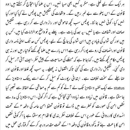
ہر ایک کے لیے کھلی ہے، مگر یہ کہیں بھی مہیا نہیں۔ اس پر علما کیا احتجاج کر سکتے ہیں! وہ
قانون کے اس پہلو سے بے خبر رہیں گے۔ واقعات کی تفتیش میں پولیس نے کیا کیا اور کیا
نہیں کیا، کوئی نہیں جانتا۔ پولیس سب کچھ خاموشی اور راز داری سے کر رہی ہے۔ تفتیش
صاف اور شفاف ہے یا نہیں، یہ بعد کی بات ہے۔ پہلے یہ تو واضح ہو الزامات کیا ہیں، کس پر
ہیں اور کن شواہد کی بنیاد پر ہیں؟ ان شواہد کی جانچ کے لیے، پولیس کس حد تک اپنی ذمہ داری
قانون اور انصاف کی رو سے پورا کر رہی ہے؟ اس بارے میں علما کچھ کہنے کو تیار ہیں اور نہ ہی
پولیس حکام کچھ کہتے ہیں۔ کہا جاتا ہے کہ مسئلے کی حساسیت کے پیش نظر، ایف آئی آر سیل کر
دی گئی۔ تفتیش راز داری سے کی گئی تاکہ اشتعال نہ پھیلے۔ یہ سب کچھ غلط اور قانون اور
ضابطے کے سخت خلاف ہے۔ ابتدائی رپورٹ کو سیل کر کے اسے پبلک دستاویز کے
سے ایک خفیہ دستاویز تک لے آنے کو کم سے کم بد معاشی کے الفاظ سے تعبیر کیا
status
جاسکتا ہے۔ قانون میں زیادہ سے زیادہ اتنی گنجائش ہے کہ اگر کوئی، اس دستاویز کی مدد سے
نقص امن کی صورت کو خطرے میں ڈالے تو قانون تحفظ امن عامہ کی دفعہ ۳ کے تحت
انسدادی کارروائی کے طور پر اس کے خلاف نظر بندی کا اقدام ہو سکتا ہے یا اگر کوئی نقص
امن کا باعث بنے تو مذکورہ قانون کی دفعہ ۱۶کے تحت مقدمہ درجہ کر کے گرفتاری عمل میں