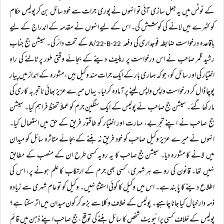
کے نوٹس میں یہ جعل سازی آئی تو انہوں نے پوری جرات سے خود سائل بن کر پولیس حکام
کو کٹہرے میں لانے کی کوشش کی۔ اس کے لیے انہوں نے مقدمہ کے اندراج کے لیے
باقاعدہ درخواست ضابطہ فوجداری کی دفعہ
/
کے تحت دائر کی۔ سیشن جج جناب
22-B
22-A
رشید قمر صاحب نے اس درخواست پر ریلیف دینے کے بجائے وقتی طور پر ٹالنے کی راہ
اختیار کی اور سائل کو، جو کہ ہماری بار کے ایک جرات مند وکیل ہیں، مشورہ کے انداز میں پیار
پوچا ڈال کر درخواست واپس واپس لینے پر آمادہ کر لیا۔ یہاں میرے عزیز بھائی ناتجربہ کاری کی
مار کھا گئے۔ سیشن جج صاحب نے پولیس کے ایک سنگین جرم کو عملاً تحفظ فراہم کیا۔ سیشن
جج صاحب نے اپنے تجربے، مہارت اور اختیار کو طاقتور فریق کے حق میں استعمال کیا۔
انہوں نے میرے عزیز وکیل صاحب کو خود فریق نہ بننے کے بجائے متاثرہ سائل کو میدان
میں لانے کا مشورہ دیا۔ سیشن جج صاحب کا یہ رویہ کسی طرح ان کے منصب کے مطابق
نہیں تھا۔ قانون کی رو سے ہر شہری، کسی بھی جرم کے ارتکاب کا علم ہونے پر، اس کی
اطلاع دینے کا پابند ہے۔ اس میں وکیل کا کوئی استثنا نہیں۔ وکیل کو تو عام شہری سے زیادہ
ذمہ دار خیال کیا جانا چاہیے۔ پولیس کے خلاف وکلا سے بڑھ کر کون میدان میں اتر سکتا ہے؟
پولیس کے خلاف کسی پرائیویٹ شخص کا سائل بننے کی توقع، جج صاحب اپنے ذہن میں قائم