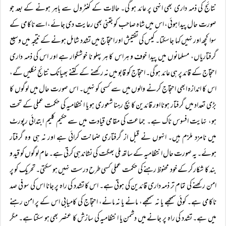
نتائج کی ذمہ داری بھی انہی پر عائد ہو گی۔ حالات کے کنٹرول سے باہر ہونے کے بعد جو
صورت حال پیدا ہوئی، اس میں شاہ صاحب کو جتنی بھی رعایت دی جائے، اسے ناکامی کے
سوا کچھ اور نہیں کہا جاسکتا۔ کیس کی تفتیش اور احتجاج میں تشدد شامل ہونے کے نتیجہ میں وسیع
گرفتاریاں، مسلمانوں میں پیدا خوف و ہراس کا ہر پہلو نا خوشگوار ہے اور اس کی ذمہ داری
احتجاج کے قائد پر ہی عائد ہو گی۔ احتجاج کو قابو میں نہ رکھنے کے کتنے بھیانک نتائج نکلیں گے،
اس کا اندازہ ابھی احتجاج کرنے والوں میں سے کسی کو نہیں۔ اس صورت حال میں لوگوں کا
بڑی تعداد میں گرفتار ہونا اور قائدین کا بچ رہنا شعوری ہو یا انتظامیہ کی حکمت عملی کے تحت
ہو، نہایت افسوس ناک ہے۔ جماعت کی مقامی قیادت میں سے حکیم کلیم ابتدائی رپورٹ
میں نامزد ملزم ہیں۔ انہوں نے قبل از گرفتاری ضمانت کرائی ہے اور نہ ہی وہ گرفتار
ہوئے۔ یہ صورت حال انتظامیہ کے ساتھ ملی بھگت کی نشاندہی کرتی ہے۔ عام لوگوں کو قید و
بند کا شکار کر کے خود محفوظ رہنے کی حکمت عملی کسی طرح درست نہیں ہو سکتی۔ تحریک کو پر
امن رکھنے کی تمام تر ذمہ داری قائدین کی ہوتی ہے۔ اس کا تشدد کی راہ پر جانا اس کی سو فی صد
ناکامی ہے۔ کوئی سمجھے یا نہ سمجھے، مانے یا نہ مانے، احتجاج کی کامیابی اس کے پر امن رہنے
میں ہے۔ تشدد کی راہ پر جانے میں دشمن یا انتظامیہ کی سازش کا عنصر بھی ہو سکتا ہے۔ مگر