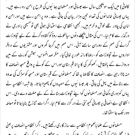
کالونی) میں ایک سو پچیس سال سے عیسائی اور مسلمان بھائیوں کی طرح پر امن رہ رہے ہیں۔
یہاں عیسائی خاندانوں کی تعداد تین ہزار بیان کی جاتی ہے۔ وہ پر امن رہے ہیں اور امن و
امان کی چادر تلے خوش و خرم ہیں۔ کبھی انتظامی بے اعتدالی ہوئی بھی تو مسیحی برادری نے
درگذر سے کام لیا۔ اس کی مثال پچھلے دنوں سیالکوٹ روڈ کو کشادہ کرنے کے لیے تجاوزات
گرانے کی مہم کے دوران سامنے آئی۔ اس مہم میں گرجا گھروں اور مشنریوں کے دیگر
اداروں نے تجاوزات کو، رضاکارانہ طور پر خالی کیا۔ مگر صد افسوس، سیشن کورٹ کے مین
دروازے کے بالمقابل، کھو کھر کی کا پرانا قبرستان اور اس کے کونے پر واقع مسجد انصاف کا
منہ چڑا رہی ہے۔ انصاف کا تقاضا یہ تھا کہ مسلمانوں کے قبرستان اور مسجد کو سڑک کی حدود
سے ہٹانے میں پہل کی جاتی، پھر عیسائیوں کے معبدوں کو چھیڑا جاتا۔ بلا شبہہ انتظامیہ نے
یہاں کمزوری دکھائی اور مسلمانوں کو اپنے تجاوزات ہٹانے کے لیے مہلت دے دی۔ اس
انتظامی بے انصافی پر عیسائی کمیونٹی نے در گزر سے کام لیا۔ اگر اسے تنازع بنایا جاتا تو معاملہ
دور تک جا سکتا تھا۔
مسلمانوں کے علما بالعموم انتظامیہ سے ساز گاری رکھتے ہیں۔ اگر انتظامیہ انصاف پر مبنی