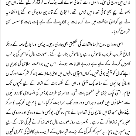
لائن میں درج کی گئی۔ راتوں رات اڑھائی سو کے لگ بھگ لوگ گرفتار کر لیے گئے۔ ان میں
چھوٹے بچے بھی کافی تعداد میں شامل تھے۔ احتجاج کے قائدین روپوش ہو گئے یا انتظامیہ
نے ان کو اپنی حفاظت میں لے کر حالات پر قابو پانے کے لیے بات چیت کا سلسلہ بھی
شروع کر دیا۔
اسی دوران روح فرساواقعات کی تفتیش بھی جاری رہی۔ پریس اور ابلاغ عامہ کے دیگر
ذرائع قریب قریب خاموش رہے یا خاموش بنا دیے گئے۔ صورت حال کو امن کی جانب
گامزن کرنے کے لیے پے درپے اقدامات ہوئے۔ اس میں جماعت اسلامی کی پھرتیاں
اپنے کمال کو پہنچی ہوئی تھیں۔ کہاں احتجاجی ریلیوں میں اپنی بساط سے بڑھ کر شرکت اور کہاں
عیسائی بھائیوں کے ساتھ یک جہتی اور ان کے نقصانات کے ازالہ کے لیے کیمپوں تک
قیام۔ اتنی لچک بڑی غیر معمولی بات تھی۔ دوسری طرف پولیس کی انسدادی کارروائیوں
سے مسلمانوں میں خوف و ہراس دور دور تک سرایت کر گیا۔ ان ایام میں تحریک کا مرکز
بننے والی مسجد قبا میں نمازیوں کی تعداد برائے نام رہ گئی۔ پولیس والے وردی اور وردی کے
بغیر رسم نماز ادا کرتے رہے۔ تیسرے روز صورت حال کا اندازہ کرنے فجر کی نماز کے لیے
میں مسجد میں پہنچا۔ یہ مسجد کھوکھر کی کے بڑے قبرستان کے قریب عابد کالونی کی آخری گلیوں