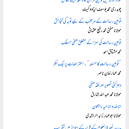
گوجرانوالہ میں توہین قرآن کا واقعہ: چند حقائق
چوہدری محمد یوسف ایڈووکیٹ
توہین رسالت کے مرتکب کے لیے توبہ کی گنجائش
مولانا مفتی محمد رفیع عثمانی
توہین رسالت کی سزا کے متعلق حنفی مسلک
محمد مشتاق احمد
’’توہین رسالت کا مسئلہ‘‘ ۔ اعتراضات پر ایک نظر
محمد عمار خان ناصر
دھڑکٹی تصویر اور فقہِ حنفی
مولانا محمد عبد اللہ شارق
انا للہ و انا الیہ راجعون
مولانا ابوعمار زاہد الراشدی
مدرسہ نصرۃ العلوم کے قراء کے اعزاز میں تقریب