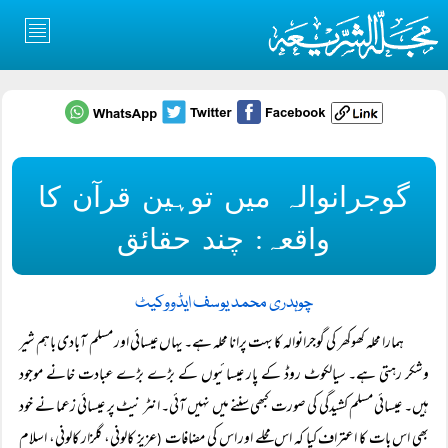
گوجرانوالہ میں توہین قرآن کا
واقعہ: چند حقائق
چوہدری محمد یوسف ایڈووکیٹ
ہمارا محلہ کھوکھر کی گوجرانوالہ کا بہت پرانا محلہ ہے۔ یہاں عیسائی اور مسلم آبادی باہم شیر
وشکر رہتی ہے۔ سیالکوٹ روڈ کے پار عیسائیوں کے بڑے بڑے عبادت خانے موجود
ہیں۔ عیسائی مسلم کشیدگی کی صورت کبھی سننے میں نہیں آئی۔ انٹر نیٹ پر عیسائی زعما نے خود
بھی اس بات کا اعتراف کیا کہ اس محلے اور اس کی مضافات
عزیز کالونی، گلزار کالونی، اسلام
(