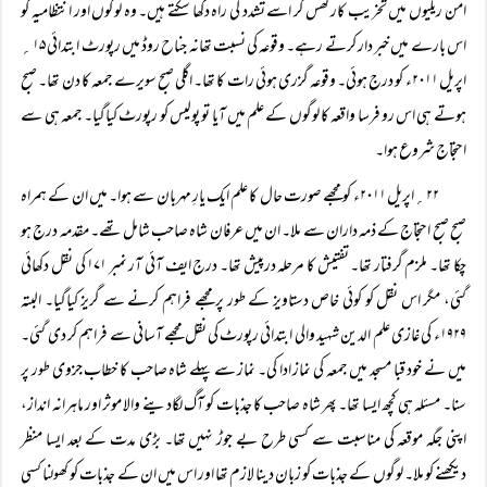
امن ریلیوں میں تخریب کار گھس کر اسے تشدد کی راہ دکھا سکتے ہیں۔ وہ لوگوں اور انتظامیہ کو
اس بارے میں خبر دار کرتے رہے۔ وقوعہ کی نسبت تھانہ جناح روڈ میں رپورٹ ابتدائی ۱۵؍
اپریل ۲۰۱۱ء کو درج ہوئی۔ وقوعہ گزری ہوئی رات کا تھا۔ اگلی صبح سویرے جمعہ کا دن تھا۔ صبح
ہوتے ہی اس رو فرسا واقعہ کا لوگوں کے علم میں آیا تو پولیس کو رپورٹ کیاگیا۔ جمعہ ہی سے
احتجاج شروع ہوا۔
۲۲؍اپریل ۲۰۱۱ء کو مجھے صورت حال کا علم ایک یارِ مہربان سے ہوا۔ میں ان کے ہمراہ
صبح صبح احتجاج کے ذمہ داران سے ملا۔ ان میں عرفان شاہ صاحب شامل تھے۔ مقدمہ درج ہو
چکا تھا۔ ملزم گرفتار تھا۔ تفتیش کا مرحلہ درپیش تھا۔ درج ایف آئی آر نمبر ۱۷۱ کی نقل دکھائی
گئی، مگر اس نقل کو کوئی خاص دستاویز کے طور پر مجھے فراہم کرنے سے گریز کیاگیا۔ البتہ
۱۹۲۹ء کی غازی علم الدین شہید والی ابتدائی رپورٹ کی نقل مجھے آسانی سے فراہم کر دی گئی۔
میں نے خود قبا مسجد میں جمعہ کی نماز ادا کی۔ نماز سے پہلے شاہ صاحب کا خطاب جزوی طور پر
سنا۔ مسئلہ ہی کچھ ایسا تھا۔ پھر شاہ صاحب کا جذبات کو آگ لگادینے والا موثر اور ماہرانہ انداز،
اپنی جگہ موقعہ کی مناسبت سے کسی طرح بے جوڑ نہیں تھا۔ بڑی مدت کے بعد ایسا منظر
دیکھنے کو ملا۔ لوگوں کے جذبات کو زبان دینا لازم تھا اور اس میں ان کے جذبات کو کھولنا کسی