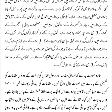
لیے وکلا کی خدمات حاصل کر سکتے ہیں مگر اس کی کسی مرحلے میں ضرورت محسوس نہیں کی
گئی۔ اگر ایسا ہوتا بھی تو تحریک کو تشدد کی راہ پر جانے کے بعد مذاکرات میں کچھ حاصل کر لینا
بہت ہی مشکل ہو جاتا ہے۔ ایسے خطرناک مرحلے میں اخلاقی طور پر لوگوں کے ساتھ، آزمائش
کے مرحلے میں، بہادرانہ گزرنے کے سوا کوئی راستہ نہیں۔ مصلحت، بزدلی یا سمجھوتے کے
تحت گرفتاری سے بچنا سخت ہزیمت ہے۔ کوئی یہ نہ سمجھے کہ گرفتار لوگوں کی ضمانتوں کے
مرحلے میں، لوگوں کی مدد سے کوئی سیاسی فائدہ ہو جائے گا۔ قیادت کے لیے لازم ہے کہ وہ
بہادر ہو، حالات پر قابو رکھے، بے قابو ہونے کی انہونی صورت پیدا ہو جائے تو لوگوں کے
ساتھ مرے اور جیے۔ دوستوں کے ہاں پناہ گیری اختیار کرے اور نہ انتظامیہ کے ساتھ سودا
بازی سے گرفتاری سے بچنے کی راہ تلاش کرے۔
تازہ صورت یہ ہے کہ اوراق مقدسہ اور رسول اقدس کی اہانت کے دونوں مقدمات کی
تفتیش کے بارے میں صورت حال واضح نہیں۔ مقدمات کی ابتدائی رپورٹ نمبر ۱۷۱، ۱۸۳
کہیں سے مہیا نہیں۔ قانون کی رو سے اس کا ایک پرت علاقہ مجسٹریٹ کے پاس جانا چاہیے۔
وہاں یہ پرت نہیں گیا۔ تھانے سے بھی یہ مہیا نہیں ہوا۔ ایس پی کے دفتر میں بھی یہ دستیاب
نہیں۔ یہ کتنی بڑی زیادتی ہے کہ ایف آئی آر ایک پبلک دستاویز ہے۔ قانونی طور پر یہ دستاویز