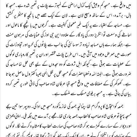
میں واقع ہے۔ مسجد کم وبیش ایک کنال اراضی کے لمبوترے پلاٹ پر تعمیر شدہ ہے۔مسجد کا
ہال، برآمدہ، اس کے ساتھ وسیع لان ہے۔ لان کے ایک حصے میں باغیچہ کا منظر پر کشش
ہے۔ مساجد کے اعتبار سے یہ ایک غیر معمولی کیفیت ہے۔ گرجوں میں باغیچے کا ماحول اور
احاطے کی وسعت تو انگریز دور کی یاد گار کے علاوہ این جی اوز کی عنایات کی مرہون منت
ہے، جبکہ ہمارے ہاں مساجد زیادہ تر سوسائٹی کی جانب سے پلاٹوں کی خرید اور تجاوزات کی
صورت میں معرض وجود میں آتی ہیں۔ اس طرح پلاٹ مختصر اور ان پر تعمیر کاروباری لوگوں
کے عطیات سے ہوتی ہے، کیونکہ اہل ثروت کو دو سجدوں کے لیے بھی محل نما مساجد کی
ضرورت ہوتی ہے۔ البتہ ائمہ و خطبا حضرات کو مسجد محل پر ظل الٰہی جیسا کنٹرول حاصل ہو جاتا
ہے۔ کھوکھر کی کے مضافات میں واقع مسجد قبا عرفان شاہ صاحب کی ذاتی طور پر تعمیر کردہ
بیان کی جاتی ہے۔ یہ مسجد بریلوی مسلک سے منسلک ہے۔
جمعہ کو احتجاج کا پروگرام تھا، چنانچہ جمعہ کی نماز مذکورہ مسجد میں ادا کی۔ دوپہر سوا تین بجے
مسجد پہنچا تو عرفان شاہ صاحب کا خطاب جمعہ جاری تھا۔ مجھے برآمدے میں جگہ ملی۔ اپنی چھڑی
اور دیوار کے سہارے کھڑے ہو کر شاہ صاحب کی مہارت خطاب کا مشاہدہ کرنے لگا۔ لوگوں
کے جذبات کو بر انگیختہ کرنے میں ان کا ایک ایک جملہ گہرا اثر رکھتا تھا۔ پولیس کی نفری بھی