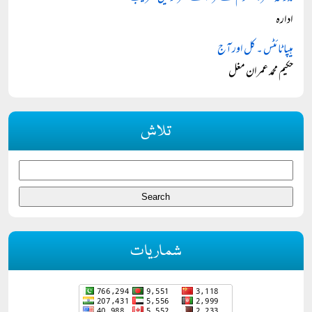
ادارہ
ہیپا ٹائٹس ۔ کل اور آج
حکیم محمد عمران مغل
تلاش
شماریات