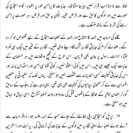
لحاظ سے نا مناسب قرار نہیں دیا جاسکتاتھا۔ جذبات کا پرامن طور پر اظہار، خواہ احتجاج کی
صورت میں ہو، لوگوں کا حق ہے اور فرض بھی۔ لیکن یہ حق اور فرض، ہر صورت پر امن
رہنے کی شرط کے ساتھ منسلک ہے۔
محلے کی مساجد میں جمعہ کا اجتماع اور جمعہ کے خطبات احتجاج کے لیے مخصوص ہو کر رہ
گئے۔ علمائے کرام کی جذباتی تقاریر آگ لگا دینے والی تھیں۔ تقاریر کے نتیجہ میں ایک ہی نعرہ
لگتا: حرمت رسول پر جان بھی قربان۔ اس طرح کے قبیح واقعات میں ہر مسلمان کے
جذبات ایک جیسے ہی ہیں۔ اس میں کوئی استثنا نہیں۔ کوئی کتنا ہی امن اور اعتدال پسند ہو،
اس کی جذباتی کیفیت کسی انتہا پسند سے مختلف نہیں ہو سکتی۔ یہاں تک کہ سکیورٹی پر متعین
افسران سے لے کر معمولی سپاہیوں کی کیفیت بھی یہی تھی۔ یہی وجہ ہے کہ پنجاب کے سابق
گورنر سلمان تاثیر کے محافظ کے ہاتھوں قتل کی سادہ اور واحد ممکنہ تشریح، اسی سیاق و سباق
میں ہو سکتی ہے۔
۲۹؍اپریل کو احتجاجی ریلی نکالنے کے بجائے مسجد کے اندر جلسہ ہوا۔ دیگر مساجد سے
آئے ہوئے خطبا نے اپنی تقاریر میں لوگوں کے جذبات کی ترجمانی کی۔ پرنٹ اور اسکرین