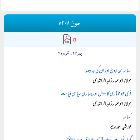
جون ۲۰۱۱ء
جلد ۲۲ ۔ شمارہ ۶
اسامہ بن لادنؒ اور ان کی جدوجہد
مولانا ابوعمار زاہد الراشدی
قومی خودمختاری کا سوال اور ہماری سیاسی قیادت
مولانا ابوعمار زاہد الراشدی
اُسامہ
خورشید احمد ندیم