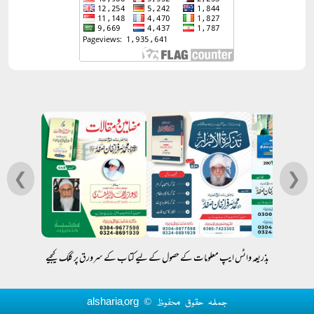
❮
❯
بذریعہ واٹس ایپ معلومات کے حصول کے لیے کتاب کے سرورق پر کلک کیجیے
جملہ حقوق محفوظ © alsharia.org