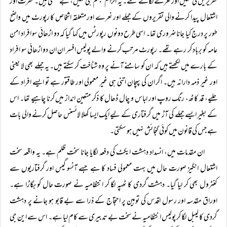
تقریریں کی گئیں اور نعرے لگائے گئے۔ یہ الزام مبہم ہی نہیں، بے معنی ہیں۔ نفرت اور
اشتعال پیدا کرنے والی تقریروں کے جملے اور نعرے اور متعلقہ اشخاص کا رپورٹ میں واضح
طور پر درج کیا جانا ضروری تھا۔ اسی طرح دونوں رپورٹس میں کہا گیا کہ دو اڑھائی سو افراد امن
عامہ کو برباد کر رہے تھے۔ رپورٹ مرتب کرنے والے پولیس افسر ان ان دو اڑھائی سو افراد
کے بارے میں لکھتے ہیں کہ ان کو سامنے آنے پر وہ شناخت کر سکتے ہیں۔ یہ جملے بھی لا یعنی
اور غیر ذمہ دارانہ ہیں۔ اگر ان کی پہچان اتنی ہی غیر معمولی اور طاقتور ہے تو ایسے افراد کے
حلیے، قد کاٹھ، رنگ روپ اور لباس و چال ڈھال کا ذکر متعین انداز میں کرنا چاہیے تھا۔ اس
کے بغیر ایسے جملے کی آڑ میں گرفتاری کے لیے ایک ایسا کھلا لائسنس حاصل کرنے والی بات
ہے جس کی قانون میں کوئی گنجائش نہیں ہو سکتی۔
ان مقدمات میں، انسداد دہشت ایکٹ کی دفعہ لگایا جانا سخت ظلم ہے۔ یہ واقعہ سخت
اشتعال انگیز صورت حال میں بہت معمولی فساد کا ہے جسے آنسو گیس اور گرفتاریوں سے
کنٹرول بھی کر لیا گیا۔ دہشت گردی کا ٹھپہ لگا کر انتظامیہ نے صورت حال کو بگاڑا ہے۔
اوراق مقدسہ اور رسول اقدس کی توہین پر احتجاج کے ذرا سے بے قابو ہو جانے پر دہشت
گردی کا لیبل لگا کر پولیس انتظامیہ نے سخت بے تدبیری سے کام لیا ہے۔ اس سے این جی