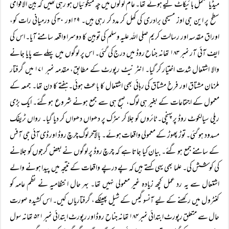
میڈیا مکمل بائیکاٹ کیے ہوئے تھا۔ عام لوگوں میں چہ میگوئیاں ہو رہی تھیں کہ بین الاقوامی
سطح پر این جی اوز مسیحی برادری کی کھل کر مدد کر رہی ہیں۔ ۲۹ اور ۳۰ کی درمیانی رات کو،
اوراق مقدسہ اور رسالت کریم صلی اللہ علیہ وسلم کی توہین کا دوسرا واقعہ سامنے آیا۔ اس کی
ایف آئی آر نمبر ۱۸۳ تھانہ جناح روڈ میں درج کی گئی۔ اس پر لوگوں میں پہلے سے پایا جانے
والا اشتعال شدت اختیار کر گیا۔ انٹر نیٹ رپورٹ کے مطابق، مقدمہ نمبر ۱۷۱ میں گرفتار
ملزمان مشتاق اور فرخ مشتاق کی رہائی بھی اشتعال کا باعث ہوئی۔ ہفتے کا دن تھا۔ جمعہ کے
معمول کے اجتماعات کے بغیر ہی لوگ، صبح ہی سے جمع ہونے شروع ہوگئے۔ ایک بڑی
ریلی سیالکوٹ روڈ پرپہنچی۔ ٹائروں کو جلا کر سڑک پر دھواں دھواں کر دیا گیا۔ رواں ٹریفک
مسدود ہو گئی۔ توڑ پھوڑ کے معمولی واقعات ہوئے۔ بالآخر لوگ چرچ روڈ اور ڈی آئی جی آفس
کے سامنے جمع ہو گئے۔ بیان کیا جاتا ہے کہ چرچ روڈ پر لوگوں نے بعض گرجوں کو جلانے
کی کوشش کی۔ علما بھی یہی کہتے ہیں کہ پے درپے واقعات کے نتیجہ میں پیدا ہونے والے
اشتعال سے یہ رد عمل کچھ زیادہ غیر معمولی نہیں تھا۔ بہر حال انتظامیہ نے نظم عامہ کو
کنٹرول میں رکھنے کے لیے آنسو گیس کے شیل پھینکے، گرفتاریاں کیں۔ اس کشیدہ صورت
حال سے متعلق رپورٹ ابتدائی نمبر ۱۸۴ تھانہ جناح روڈ اور رپورٹ ابتدائی نمبر ۵۲۱ تھانہ سول