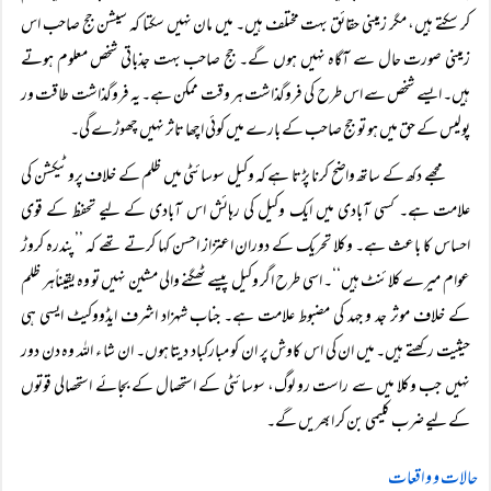
کر سکتے ہیں، مگر زمینی حقائق بہت مختلف ہیں۔ میں مان نہیں سکتا کہ سیشن جج صاحب اس
زمینی صورت حال سے آگاہ نہیں ہوں گے۔ جج صاحب بہت جذباتی شخص معلوم ہوتے
ہیں۔ ایسے شخص سے اس طرح کی فروگذاشت ہر وقت ممکن ہے۔ یہ فروگذاشت طاقت ور
پولیس کے حق میں ہو تو جج صاحب کے بارے میں کوئی اچھا تاثر نہیں چھوڑے گی۔
مجھے دکھ کے ساتھ واضح کرنا پڑتا ہے کہ وکیل سوسائٹی میں ظلم کے خلاف پروٹیکشن کی
علامت ہے۔ کسی آبادی میں ایک وکیل کی رہائش اس آبادی کے لیے تحفظ کے قوی
احساس کا باعث ہے۔ وکلا تحریک کے دوران اعتزاز احسن کہا کرتے تھے کہ ’’پندرہ کروڑ
عوام میرے کلائنٹ ہیں‘‘۔ اسی طرح اگر وکیل پیسے ٹھگنے والی مشین نہیں تو وہ یقیناًہر ظلم
کے خلاف موثر جد و جہد کی مضبوط علامت ہے۔ جناب شہزاد اشرف ایڈووکیٹ ایسی ہی
حیثیت رکھتے ہیں۔ میں ان کی اس کاوش پر ان کو مبارکباد دیتا ہوں۔ ان شا ء اللہ وہ دن دور
نہیں جب وکلا میں سے راست رو لوگ، سوسائٹی کے استحصال کے بجائے استحصالی قوتوں
کے لیے ضرب کلیمی بن کر ابھریں گے۔
حالات و واقعات