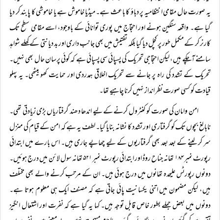
یہ صورت حال مقامی انتظامیہ پر دباؤ کا باعث ہے۔ میڈیا خاموش ہے یا خاموشی کا پابند کر دیا
گیا ہے۔ واقعہ سنگین ہونے اور احتجاج میں پوری توانائی کے باوجود، اسے مقامی سطح تک
کارنر کر کے مکمل طور پر کچل دیا گیا بلکہ تفتیش میں بھی جانب داری اور بد دیانتی کے کھلے شواہد
سامنے آچکے ہیں، لیکن احتجاجی تحریک کی پسپائی سی پسپائی ہے کہ کوئی پرسان حال بھی نہیں۔
تحریک کے تشدد کی راہ پر جانے سے تحریک اخلاقی ہمدردی اور حمایت کھو بیٹھی۔ یہ پہلو
قیادت کو کسی صورت نظر انداز نہیں کرنا چاہیے تھا۔
امن وامان کی صورت کو کنٹرول کرنے کے لیے اندھا دھند گرفتاریاں بڑی زیادتی تھی۔
نابالغ بچوں تک کو گرفتاری اور تشدد کا نشانہ بنایا گیا۔ لطف یہ ہے کہ امن کے قیام کی منزل
سر کر لینے کے بعد بعد بھی گرفتاریوں کے لیے چھاپے جاری ہیں۔ اس بارے میں ابتدائی
رپورٹ نمبر ۱۸۴ تھانہ جناح روڈ اور ابتدائی رپورٹ نمبر ۵۲۱ تھانہ سول لائن میں درج ہوئیں۔
دونوں رپورٹس علیحدہ تھانوں میں درج ہوئی ہیں۔ ان کے مرتب کرنے والے بھی مختلف
ہیں، لیکن مضمون میں اتنی یکسانیت پائی جاتی ہے کہ مصنف ایک ہی معلوم ہوتا ہے۔
دونوں میں بعض جملے بطور خاص قابل توجہ ہیں۔ کہا یہ گیا ہے کہ نفرت اور اشتعال انگیز