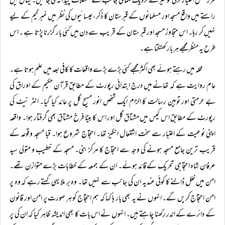
طرز عمل اختیار کرتی تو میرے نزدیک علما کی جانب سے مشکلات پیدا نہ کی جاتیں۔ یہاں میں
راستے میں واقع مسجد اور مسلمانوں کے قبرستان کا ذکر، عیسائیوں کی نظر میں نمبر گیم کے لیے
نہیں کر رہا۔ اس متجاوز مسجد اور قبرستان کے قریب سے دن میں کئی بار گزرنا پڑتا ہے ۔ اس
طرح یہ منظر مجھے ہر بار کھٹکتا ہے۔
محلہ میں رہتے ہوئے بھی اکثر مجھے کئی بڑے بڑے واقعات کا کافی بعد میں علم ہوتا ہے۔
عام روایت ہے کہ تھانے میں درج ابتدائی رپورٹ کے مطابق قرآن حکیم کے اوراق کی
بے حرمتی اور توہین رسالت کا الزام ایک شخص انور مسیح گل پر عائد کیا گیا۔ انٹر نیٹ کی
رپورٹ کے مطابق اس کیس میں مشتاق گل اور اس کا بیٹا فرخ مشتاق بھی گرفتار ہوا۔ واقعہ
اپنی نوعیت کے اعتبار سے سخت اشتعال انگیز تھا۔ احتجاج شروع ہوا۔ قبا مسجد وقوعہ کے
قریب ترین جامع مسجد ہونے کی وجہ سے احتجاج کا مرکز بنی۔ مسجد کے خطیب و متولی سید
عرفان شاہ احتجاجی تحریک کے قائد ہوئے۔ ان کے جمعہ کے خطابات بڑے متوازن تھے۔
امن میں خلل ڈالنے کا کوئی عندیہ ان کی جانب سے نہیں تھا۔ وہ بر ملا یہی کہتے رہے کہ وہ پر
امن احتجاج کریں گے۔ انہوں نے یہ بھی بار ہا کہا کہ ہم احتجاج کو ہر صورت پر امن اور قانون
کے دائرے کے اندر رکھنا چاہتے ہیں۔ انہوں نے اس بات کا بھی اندیشہ ظاہر کیا کہ ان کی پر