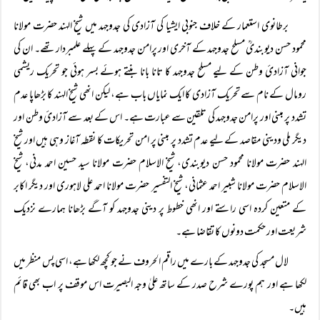
برطانوی استعمار کے خلاف جنوبی ایشیا کی آزادی کی جدوجہد میں شیخ الہند حضرت مولانا
محمود حسن دیوبندیؒ مسلح جدوجہد کے آخری اور پرامن جدوجہد کے پہلے علمبردار تھے۔ ان کی
جوانی آزادئ وطن کے لیے مسلح جدوجہد کا تانا بانا بنتے ہوئے بسر ہوئی جو تحریک ریشمی
رومال کے نام سے تحریک آزادی کا ایک نمایاں باب ہے، لیکن انھی شیخ الہند کا بڑھاپا عدم
تشدد پر مبنی اور پرامن جدوجہد کی تلقین سے عبارت ہے۔ اس کے بعد سے آزادئ وطن اور
دیگر ملی ودینی مقاصد کے لیے عدم تشدد پر مبنی پر امن تحریکات کا نقطہ آغاز وہی ہیں اور شیخ
الہند حضرت مولانا محمود حسن دیوبندی، شیخ الاسلام حضرت مولانا سید حسین احمد مدنی، شیخ
الاسلام حضرت مولانا شبیر احمد عثمانی، شیخ التفسیر حضرت مولانا احمد علی لاہوری اور دیگر اکابر
کے متعین کردہ اسی راستے اور انھی خطوط پر دینی جدوجہد کو آگے بڑھانا ہمارے نزدیک
شریعت اور حکمت دونوں کا تقاضا ہے۔
لال مسجد کی جدوجہد کے بارے میں راقم الحروف نے جو کچھ لکھا ہے، اسی پس منظر میں
لکھا ہے اور ہم پورے شرح صدر کے ساتھ علیٰ وجہ البصیرت اس موقف پر اب بھی قائم
ہیں۔