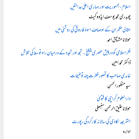
اسلام، جمہوریت اور ہماری اعلیٰ عدالتیں
چوہدری محمد یوسف ایڈووکیٹ
مثالی حکمران کے اوصاف اسوۂ فاروقی کی روشنی میں
مولانا مشتاق احمد
فکر اسلامی کو درپیش عصری چیلنج ۔ تجمد اور تجدد کے درمیان راہ توسط کی تلاش
ڈاکٹر محمد امین
غامدی صاحب کا تصور فطرت چند توضیحات
سید منظور الحسن
دارالعلوم کراچی کا فتویٰ
مولانا عتیق الرحمن سنبھلی
الشریعہ اکادمی کی سالانہ کارکردگی رپورٹ
ادارہ