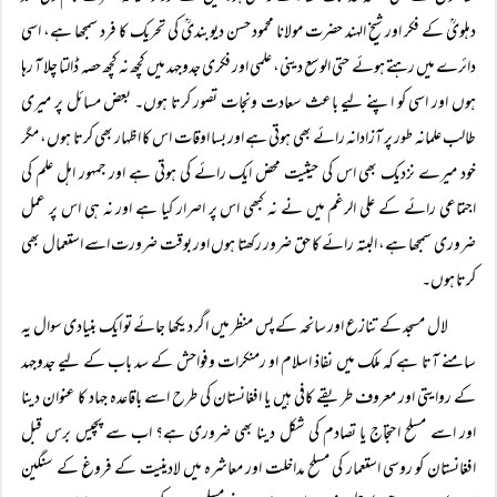
دہلویؒ کے فکر اور شیخ الہند حضرت مولانا محمود حسن دیوبندیؒ کی تحریک کا فرد سمجھا ہے، اسی
دائرے میں رہتے ہوئے حتی الوسع دینی، علمی اور فکری جدوجہد میں کچھ نہ کچھ حصہ ڈالتا چلا آ رہا
ہوں اور اسی کو اپنے لیے باعث سعادت ونجات تصور کرتا ہوں۔ بعض مسائل پر میری
طالب علمانہ طور پر آزادانہ رائے بھی ہوتی ہے اور بسا اوقات اس کا اظہار بھی کرتا ہوں، مگر
خود میرے نزدیک بھی اس کی حیثیت محض ایک رائے کی ہوتی ہے اور جمہور اہل علم کی
اجتماعی رائے کے علی الرغم میں نے نہ کبھی اس پر اصرار کیا ہے اور نہ ہی اس پر عمل
ضروری سمجھا ہے، البتہ رائے کا حق ضرور رکھتا ہوں اور بوقت ضرورت اسے استعمال بھی
کرتا ہوں۔
لال مسجد کے تنازع اور سانحہ کے پس منظر میں اگر دیکھا جائے تو ایک بنیادی سوال یہ
سامنے آتا ہے کہ ملک میں نفاذ اسلام او رمنکرات وفواحش کے سد باب کے لیے جدوجہد
کے روایتی اور معروف طریقے کافی ہیں یا افغانستان کی طرح اسے باقاعدہ جہاد کا عنوان دینا
اور اسے مسلح احتجاج یا تصادم کی شکل دینا بھی ضروری ہے؟ اب سے پچیس برس قبل
افغانستان کو روسی استعمار کی مسلح مداخلت اور معاشرہ میں لادینیت کے فروغ کے سنگین