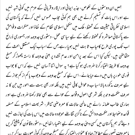
ہمیں ان دوستوں کے خلوص، جذبہ ایمانی اور ایثار وقربانی کے عزم میں کوئی شبہ نہیں
ہے اور اس بات کو تسلیم کرنے میں بھی ہم کوئی حجاب محسوس نہیں کرتے کہ پاکستان کی
اسلامی نظریاتی حیثیت کے تحفظ، ملک میں مکمل اسلامی نظام کے نفاذ اور منکرات وفواحش
سے پاکستانی معاشرہ کو محفوظ رکھنے کے لیے سیاسی عمل، دستوری جدوجہد اور جمہوری ذرائع
اب تک پوری طرح کامیاب ثابت نہیں ہو پا رہے جس کے اسباب ایک مستقل بحث کے
متقاضی ہیں، لیکن کیا اس کے بعد پرامن اور عدم تشدد پر مبنی جدوجہد کا راستہ چھوڑ کر مسلح
جدوجہد کا طریقہ اختیار کرنا ضروری ہو گیا ہے؟ یہ سوال اتنا آسان نہیں ہے کہ اس کا جواب
فوری طو رپر ہاں میں دے دیا جائے، اس لیے کہ مسلح جدوجہد کے وجوب یا کم از کم جواز کے
لیے صرف مذکورہ بالا اسبا ب وعوامل کافی نہیں ہیں بلکہ اور بھی بہت سے امور ہیں جن کا نہ
صرف حکمت وتدبر بلکہ شرعی اصول وقواعد کے حوالے سے بھی لحاظ رکھنا ضروری ہے اور
ہماری طالب علمانہ رائے میں عالمی حالات کا معروضی تناظر، شریعت اسلامیہ کے مسلمہ
قواعد وضوابط اور حکمت ودانش کے ناگزیر تقاضے موجودہ حالات میں اس بات کی اجازت نہیں
دیتے کہ ہم پاکستان میں کسی دینی جدوجہد کے لیے ہتھیار اٹھائیں، دستور وقانون کو چیلنج کریں
یا معروف تصور کے مطابق جہاد کا عنوان اختیار کر کے مسلح جدوجہد کی کوئی صورت پیدا کریں۔