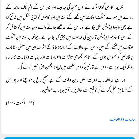
الشریعہ اکادمی گوجرانوالہ نے لال مسجد کی جدوجہد اور پھر اس کے الم ناک سانحہ کے
بارے میں میرے مختلف اوقات میں لکھے گئے مضامین اور کالموں کو کتابی شکل میں شائع کیا
ہے جس کا پہلا ایڈیشن نکل چکا ہے اور اس کے بعد لکھے جانے والے مزید مضامین کو شامل کر
کے اس کا دوسرا ایڈیشن قارئین کی خدمت میں پیش کیا جا رہا ہے۔ چونکہ یہ مضامین مختلف
اوقات میں لکھے گئے ہیں، اس لیے حالات کے اتار چڑھاؤ کے اثرات ان میں بعض مقامات
پر قارئین کو محسوس ہوں گے، تاہم مجموعی تاثرات واحساسات اور جذبات وخیالات کا دائرہ
چونکہ ایک ہی ہے، اس لیے قارئین کو اس سلسلے میں زیادہ الجھن پیش نہیں آئے گی۔
دعا ہے کہ اللہ رب العزت ہمیں دین وملت کے لیے صحیح رخ پر سوچنے اور پھر اس
کے مطابق عمل کرنے کی توفیق سے نوازیں۔ آمین یا رب العالمین۔
(۱۴؍ اگست ۲۰۰۷)
حالات و واقعات