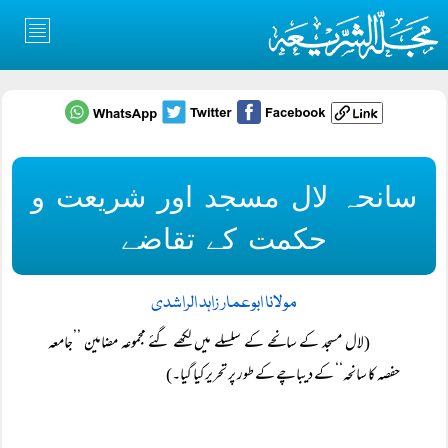
سانحہ لال مسجد اور شریعت و
حکمت کے تقاضے
مولانا ابوعمار زاہد الراشدی
(لال مسجد کے سانحے کے سلسلے میں لکھے گئے مجموعہ مضامین ’’جامعہ
حفصہ کا سانحہ‘‘ کے دیباچے کے طور پر تحریر کیا گیا۔)