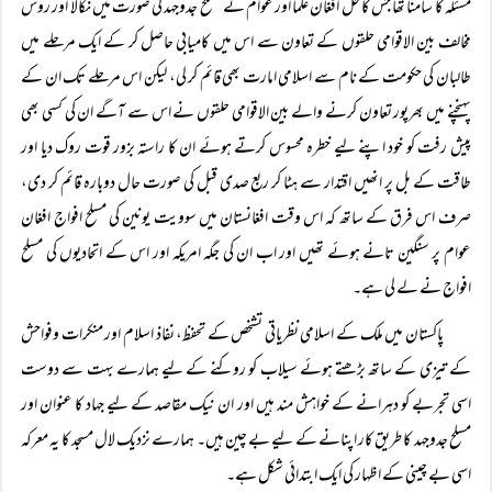
مسئلہ کا سامنا تھا جس کا حل افغان علما اور عوام نے مسلح جدوجہد کی صورت میں نکالا اور روس
مخالف بین الاقوامی حلقوں کے تعاون سے اس میں کامیابی حاصل کر کے ایک مرحلے میں
طالبان کی حکومت کے نام سے اسلامی امارت بھی قائم کر لی، لیکن اس مرحلے تک ان کے
پہنچنے میں بھرپور تعاون کرنے والے بین الاقوامی حلقوں نے اس سے آگے ان کی کسی بھی
پیش رفت کو خود اپنے لیے خطرہ محسوس کرتے ہوئے ان کا راستہ بزور قوت روک دیا اور
طاقت کے بل پر انھیں اقتدار سے ہٹا کر ربع صدی قبل کی صورت حال دوبارہ قائم کر دی،
صرف اس فرق کے ساتھ کہ اس وقت افغانستان میں سوویت یونین کی مسلح افواج افغان
عوام پر سنگین تانے ہوئے تھیں اور اب ان کی جگہ امریکہ اور اس کے اتحادیوں کی مسلح
افواج نے لے لی ہے۔
پاکستان میں ملک کے اسلامی نظریاتی تشخص کے تحفظ، نفاذ اسلام اور منکرات وفواحش
کے تیزی کے ساتھ بڑھتے ہوئے سیلاب کو روکنے کے لیے ہمارے بہت سے دوست
اسی تجربے کو دہرانے کے خواہش مند ہیں اور ان نیک مقاصد کے لیے جہاد کا عنوان اور
مسلح جدوجہد کا طریق کار اپنانے کے لیے بے چین ہیں۔ ہمارے نزدیک لال مسجد کا یہ معرکہ
اسی بے چینی کے اظہار کی ایک ابتدائی شکل ہے۔