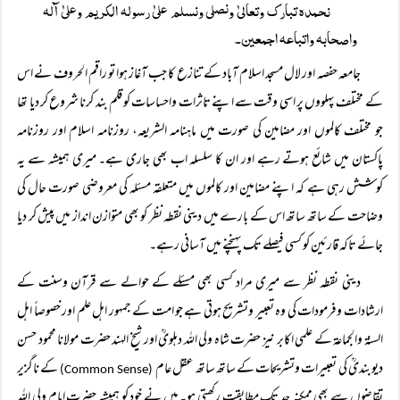
نحمدہ تبارک وتعالیٰ ونصلی ونسلم علیٰ رسولہ الکریم وعلیٰ آلہ
واصحابہ واتباعہ اجمعین۔
جامعہ حفصہ اور لال مسجد اسلام آباد کے تنازع کا جب آغاز ہوا تو راقم الحروف نے اس
کے مختلف پہلووں پر اسی وقت سے اپنے تاثرات واحساسات کو قلم بند کرنا شروع کر دیا تھا
جو مختلف کالموں اور مضامین کی صورت میں ماہنامہ الشریعہ، روزنامہ اسلام اور روزنامہ
پاکستان میں شائع ہوتے رہے اور ان کا سلسلہ اب بھی جاری ہے۔ میری ہمیشہ سے یہ
کوشش رہی ہے کہ اپنے مضامین اور کالموں میں متعلقہ مسئلہ کی معروضی صورت حال کی
وضاحت کے ساتھ ساتھ اس کے بارے میں دینی نقطہ نظر کو بھی متوازن انداز میں پیش کر دیا
جائے تاکہ قارئین کو کسی فیصلے تک پہنچنے میں آسانی رہے۔
دینی نقطہ نظر سے میری مراد کسی بھی مسئلے کے حوالے سے قرآن وسنت کے
ارشادات وفرمودات کی وہ تعبیر وتشریح ہوتی ہے جو امت کے جمہور اہل علم اور خصوصاً اہل
السنۃ والجماعۃ کے علمی اکابر نیز حضرت شاہ ولی اللہ دہلویؒ اور شیخ الہند حضرت مولانا محمود حسن
دیوبندیؒ کی تعبیرات وتشریحات کے ساتھ ساتھ عقل عام
کے ناگزیر
(Common Sense)
تقاضوں سے بھی ممکنہ حد تک مطابقت رکھتی ہو۔ میں نے خود کو ہمیشہ حضرت امام ولی اللہ