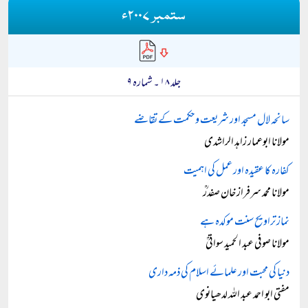
ستمبر ۲۰۰۷ء
جلد ۱۸ ۔ شمارہ ۹
سانحہ لال مسجد اور شریعت و حکمت کے تقاضے
مولانا ابوعمار زاہد الراشدی
کفارہ کا عقیدہ اور عمل کی اہمیت
مولانا محمد سرفراز خان صفدرؒ
نماز تراویح سنت موکدہ ہے
مولانا صوفی عبد الحمید سواتیؒ
دنیا کی محبت اور علمائے اسلام کی ذمہ داری
مفتی ابو احمد عبد اللہ لدھیانوی