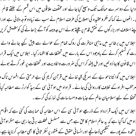
 دنیا کے دوسرے ممالک تک وسیع کیا جائے اور مختلف علاقوں میں اس قسم کے حلقے قائم کی
 انھوں نے کہا کہ فکر وعقیدہ کی اصلاح کی طرف اسلام نے سب سے زیادہ توجہ دلائی ہے ا
نے اسلاف اور بزرگوں کے نقش قدم پر چلتے ہوئے اس جدوجہد کو آگے بڑھانے کی کوشش کری
اجلاس میں برطانیہ میں مذہبی منافرت کی روک تھام کے حوالے سے پیش کیے جانے والے قانو
 کو تسلیم کرنے کے باوجود اس کے بارے میں تحفظات کا اظہار کیا۔ اجلاس میں ایک قرارداد 
اس قانون کا جائزہ لیں اور مل بیٹھ کر اس کی ضرورت وافادیت اور تحفظات پر غور کرتے ہوئے 
اجلاس میں گوانتانامو بے کے امریکی قید خانے میں قرآن کریم کی بے حرمتی کے افسوس ناک و
تکب افراد کے خلاف کارروائی کی جائے۔ قراداد میں او آئی سی کے ہیڈ کوارٹر سے مطالبہ کیا
فظ کے لیے اسلامیان عالم کے جذبات واحساسات کی نمائندگی کرے۔
اجلا س میں ایک قرارداد کے ذریعے او آئی سی کے اس مطالبہ کی حمایت کی گئی ہے کہ اقو
اد میں کہا گیا ہے کہ یہ عالم اسلام کا حق ہے جس سے مسلسل غفلت برتی جا رہی ہے مگر او آئی
 متحدہ کے پورے تنظیمی ڈھانچے اور انسانی حقوق کے منشور پر نظر ثانی کا بھی مطالبہ کرنا چاہیے، کی