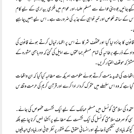
ے جائیں جو دینی حوالے سے مسلم علماء اور عوام میں فکری بیداری کے لیے کام
ور اس کے ساتھ خلوص اور خیر خواہی کے جذبہ کی ضرورت ہے۔ اس لیے ہمیں چاہیے
ں۔
ن کا جائزہ لیا گیا اورمختلف شرکا نے اس پر اظہار خیال کرتے ہوئے قانون کی
کے ذریعے برطانیہ کی تمام مسلم جماعتوں سے اپیل کی گئی کہ وہ باہمی مشورہ کے
مشترکہ موقف اختیار کریں۔
اقعات کی شدید مذمت کرتے ہوئے حکومت امریکہ سے مطالبہ کیا گیا کہ ان واقعات
 گیا ہے کہ وہ اس سلسلے میں متحرک کردار ادا کرے اور قرآن کریم کی حرمت وتقدس
ام متحدہ کی سلامتی کونسل میں مسلم ممالک کے لیے ایک نشست مخصوص کی جائے۔
 سی کو صرف سلامتی کونسل کی ایک نشست کے مطالبے پر اکتفا نہیں کرنا چاہیے بلکہ
ونکہ بنیادی تنظیمی ڈھانچے اور انسانی حقوق کے منشور پر نظر ثانی اور بنیادی تبدیلیوں