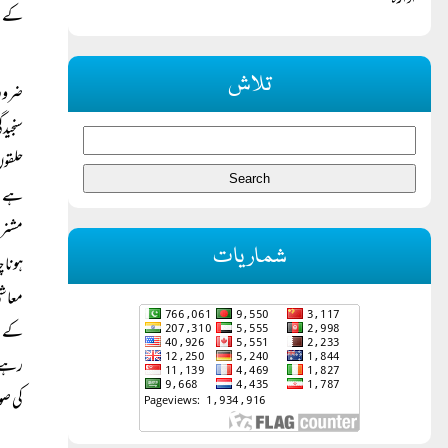
ادارہ
کے عل
تلاش
ضرورت
سنجید
حلقوں
ہے۔ 
مشنری
شماریات
ہونا 
معاشی
کے غی
رہے ہ
کی ص