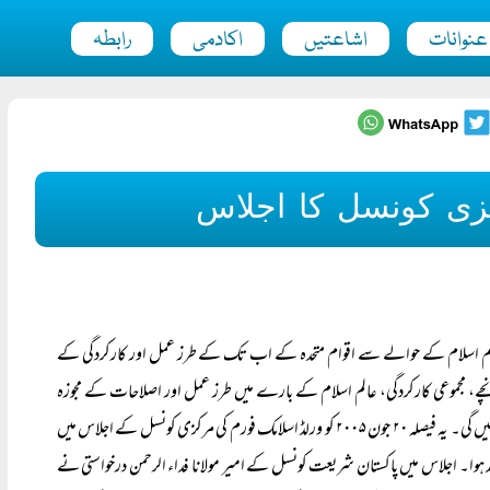
عنوانات
اشاعتیں
اکادمی
رابطہ
زی کونسل کا اجلاس
 عالم اسلام کے حوالے سے اقوام متحدہ کے اب تک کے طرز عمل اور کارکردگی کے
نچے، مجموعی کارکردگی، عالم اسلام کے بارے میں طرز عمل اور اصلاحات کے مجوزہ
خاکے کا تفصیلی جائزہ لیا جائے گا اور اس سلسلے میں ورلڈ اسلامک فورم کا موقف اور تجاویز پیش کی جائیں گی۔ یہ فیصلہ ۲۰ جون ۲۰۰۵ کو ورلڈ اسلامک فورم کی مرکزی کونسل کے اجلاس میں
منعقد ہوا۔ اجلاس میں پاکستان شریعت کونسل کے امیر مولانا فداء الرحمن درخواستی نے