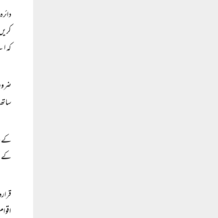
دائرہ
کریں۔
کہ اپ
ضرورت
ساتھ 
کے مر
کے تح
قرارد
اقوام