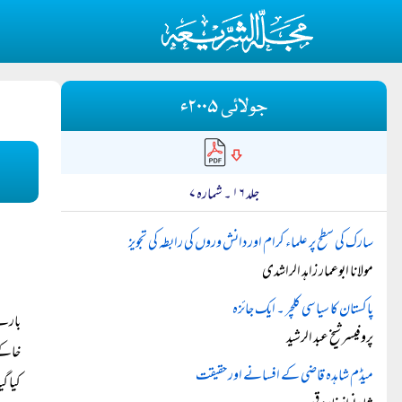
جولائی ۲۰۰۵ء
جلد ۱۶ ۔ شمارہ ۷
سارک کی سطح پر علماء کرام اور دانش وروں کی رابطہ کی تجویز
مولانا ابوعمار زاہد الراشدی
پاکستان کا سیاسی کلچر ۔ ایک جائزہ
بارے 
پروفیسر شیخ عبد الرشید
میڈم شاہدہ قاضی کے افسانے اور حقیقت
کیا گ