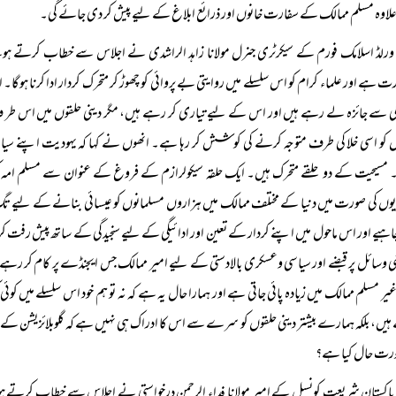
اوہ مسلم ممالک کے سفارت خانوں اور ذرائع ابلاغ کے لیے پیش کر دی جائے گی۔
ورلڈ اسلامک فورم کے سیکرٹری جنرل مولانا زاہد الراشدی نے اجلاس سے خطاب کرتے ہوئے کہ
 ہے اور علماء کرام کو اس سلسلے میں روایتی بے پروائی کو چھوڑ کر متحرک کردار ادا کرنا ہوگا۔
گی سے جائزہ لے رہے ہیں اور اس کے لیے تیاری کر رہے ہیں، مگر دینی حلقوں میں اس طر 
 کو اسی خلا کی طرف متوجہ کرنے کی کوشش کر رہا ہے۔ انھوں نے کہا کہ یہودیت اپنے سی
مسیحیت کے دو حلقے متحرک ہیں۔ ایک حلقہ سیکولرازم کے فروغ کے عنوان سے مسلم امہ
وں کی صورت میں دنیا کے مختلف ممالک میں ہزاروں مسلمانوں کو عیسائی بنانے کے لیے تگ 
چاہیے اور اس ماحول میں اپنے کردار کے تعین اور ادائیگی کے لیے سنجیدگی کے ساتھ پیش رفت کر
 وسائل پر قبضے اور سیاسی وعسکری بالادستی کے لیے امیر ممالک جس ایجنڈے پر کام کر رہے
ر مسلم ممالک میں زیادہ پائی جاتی ہے اور ہمارا حال یہ ہے کہ نہ تو ہم خود اس سلسلے میں کوئ
یں، بلکہ ہمارے بیشتر دینی حلقوں کو سرے سے اس کا ادراک ہی نہیں ہے کہ گلوبلائزیشن کے
ورت حال کیا ہے؟
پاکستان شریعت کونسل کے امیر مولانا فداء الرحمن درخواستی نے اجلاس سے خطاب کرتے ہوئے 