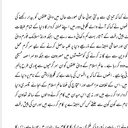
ا کہ تیزی سے بدلتی ہوئی عالمی صورت حال میں دینی حلقوں کو بیدار رکھنے کی
 انھوں نے کہا کہ آنے والے گلوبل دور میں اپنے ممکنہ کردار کا دنیا کے تمام طبقات
ف پیش رفت کے آثار بہت کم دکھائی دے رہے ہیں، جبکہ ورلڈ اسلامک فورم دینی
اسی اور معاشی ایجنڈے کے ذریعے دنیا پر غلبہ حاصل کرنے کے لیے سرگرم عمل
 کو دین سے بے گانہ کرنے کی کوششوں میں مصروف ہے جبکہ دوسرا حصہ مسیحی
ودو کر رہا ہے۔ عالم اسلام کے دینی حلقوں کو ان سرگرمیوں سے پوری طرح باخبر
نی چاہیے۔ انھوں نے کہا کہ یہ افسوس کی بات ہے کہ گلوبلائزیشن کے نام پر دنیا کے
 ہیں، اس کے خلاف مزاحمت اور احتجاج کی فضا عالم اسلام کے بجائے تیسری دنیا
ی کردار ادا کر رہے ہیں اور نہ ہی اس میدان میں کام کرنے والوں کے ساتھ تعاون کر
 نام سے کون کون سے حلقے کس کس ایجنڈے پر کام کر رہے ہیں اور ان کی پیش رفت
اس بات پر زور دیا کہ فکری بیداری کا جو کام یہاں لندن میں ہو رہا ہے، اس کا