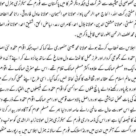
 خصوصی کی حیثیت سے شرکت کی جبکہ دیگر شرکا میں پاکستان سے فورم کے سیکرٹری جنرل مولانا 
ا مفتی برکت اللہ، الحاج عبد الرحمن باوا، مولانا عبد السبحان، مولانا عادل فاروقی، رانا محمد ال
قم سلہٹی، مولانا مشفق الدین، مولانا بلال احمد، کامران رعد، ریاض الحق، شفیق احمد، مولانا نور ا
محمد لطف الرحمن بطور خاص قابل ذکر ہیں۔
اجلاس سے خطاب کرتے ہوئے مولانا محمد عیسیٰ منصوری نے کہا کہ اب جبکہ اقوام متحدہ نئی اص
 متحدہ کے مجموعی کردار اور طرز عمل کا ٹھنڈے دل ودماغ کے ساتھ جائزہ لے کر اپنے آئندہ طرز
یک دو مسلم ممالک کے علاوہ اکثر مسلم ممالک غلام تھے، اس لیے مغربی ممالک نے اقوام متحدہ کا م
ں عالم اسلام کے عقائد اور ثقافت کا کوئی لحاظ نہیں رکھا گیا۔ اسی طرح اپنے عملی کردار کے
ر ویٹو پاور رکھنے والے پانچ ملکوں کے سوا کسی کو اقوام متحدہ کے فیصلوں میں اختیار ک
کی بات محض نمایشی ہے اور دراصل بالادست قوتیں اور امیر ممالک اقوام متحدہ کے ذریعے دنیا پر
ے اس صورت حال سے عالمی رائے عامہ اور دنیا بھر کے مسلم عوام کو آگاہ اور بیدار کرن
کا فیصلہ کیا ہے اور اس کی ذمہ داری فورم کے سیکرٹری جنرل مولانا زاہد الراشدی کو سون
ر اگست کے آخر میں لندن میں ورلڈ اسلامک فورم کے سالانہ جنرل اجلاس میں یہ رپورٹ منظ