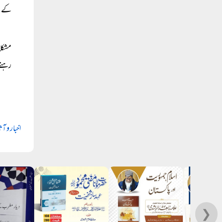
کے بغ
مشکلا
رہتے 
اخبار و آث
❯