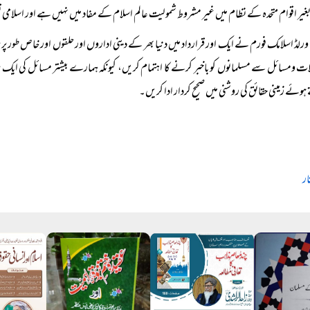
یر اقوام متحدہ کے نظام میں غیر مشروط شمولیت عالم اسلام کے مفاد میں نہیں ہے اور اسلام
ورلڈ اسلامک فورم نے ایک اور قرارداد میں دنیا بھر کے دینی اداروں اور حلقوں اور خاص طور پر 
ت ومسائل سے مسلمانوں کو باخبر کرنے کا اہتمام کریں، کیونکہ ہمارے بیشتر مسائل کی ایک
ہوئے زمینی حقائق کی روشنی میں صحیح کردار ادا کریں۔
ار