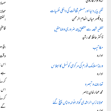
شاہ نواز فاروقی
مہمان
تغیر پذیر دنیا اور مسلم ثقافت کی داخلی نفسیات
مولان
پروفیسر میاں انعام الرحمن
المنت
قاضی 
تکفیر شیعہ سے متعلق چند ضروری وضاحتیں
ڈاکٹر حافظ محمد رشید
مکاتیب
اقوام
ادارہ
وقت ا
اس می
ورلڈ اسلامک فورم کی مرکزی کونسل کا اجلاس
ہے او
ادارہ
کرنے 
تعارف و تبصرہ
اس لی
محمد عمار خان ناصر
کرنے 
مولانا زاہد الراشدی گوجرانوالہ واپس پہنچ گئے
گے او