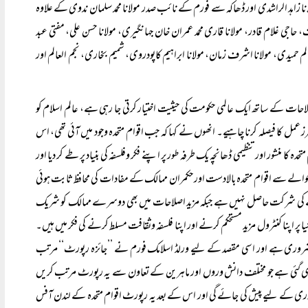
زاہد الراشدی اور ڈھاکہ سے فورم کے نائب صدر مولانا محمد سلمان ندوی کے علاوہ
طاف، حاجی غلام قادر، مولانا قاری محمد عمران خان جہانگیری، مولانا حسن علی، مفتی عبد
لعالم حمیدی، مولانا اشرف زمان، مولانا ابراہیم کاپودروی، شمیم بخاری، نجم العالم اور
لاحات کے ساتھ ایک عالمی حکومت کی حیثیت اختیار کرتی جا رہی ہے، عالم اسلام کو
 عمل کا فیصلہ کرنا چاہیے۔ انھوں نے کہا کہ جب اقوام متحدہ وجود میں آئی تھی، اس
نشور اور تنظیمی ڈھانچہ یک طرفہ طور پر اپنے فکر وفلسفہ کی بنیاد پر طے کر دیا اور
 حوالے سے اقوام متحدہ بالادست اور حکمران ممالک کے مفادات کی محافظ ثابت ہوئی
ے درجے کی شرکت حاصل نہیں ہے جبکہ مزید اصلاحات میں بھی دوسرے ممالک کو شریک
 اپنا کنٹرول مزید مستحکم کرنے اور اپنا فلسفہ وثقافت مسلط کرنے کی فکر میں ہیں۔
ا ضروری ہے اور اسی مقصد کے لیے ورلڈ اسلامک فورم نے ’’جائزہ رپورٹ‘‘ مرتب
پ دی گئی ہے جو مختلف دانش وروں اور ماہرین کے تعاون سے یہ رپورٹ مرتب کریں
وری کے لیے پیش کی جائے گی اور اس کے بعد یہ رپورٹ اقوام متحدہ کے لندن آفس