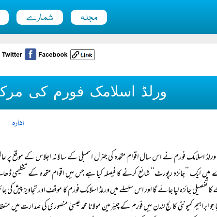
مجلہ
شمارے
ورلڈ اسلامک فورم کی مرک
ادارہ
ورلڈ اسلامک فورم نے اس سال اقوام متحدہ کی جنرل اسمبلی کے سالانہ اجلاس کے موقع پر
میں ایک ’’جائزہ رپورٹ‘‘ شائع کرنے کا فیصلہ کیا ہے جس میں اقوام متحدہ کے تنظیمی ڈھا
یا جو ابراہیم کمیونٹی کالج لندن میں فورم کے چیئرمین مولانا محمد عیسیٰ منصوری کی صدارت میں 