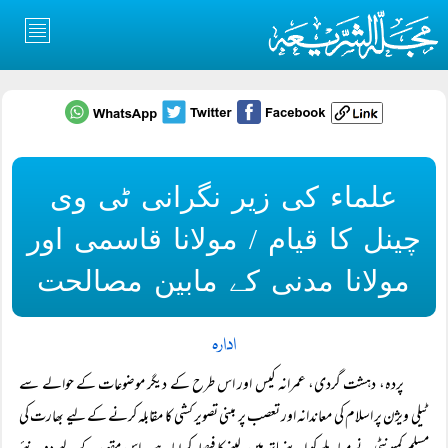
علماء کی زیر نگرانی ٹی وی
چینل کا قیام / مولانا قاسمی اور
مولانا مدنی کے مابین مصالحت
ادارہ
پردہ، دہشت گردی، عمرانہ کیس اور اس طرح کے دیگر موضوعات کے حوالے سے
ٹیلی ویژن پر اسلام کی معاندانہ اور تعصب پر مبنی تصویر کشی کا مقابلہ کرنے کے لیے بھارت کی