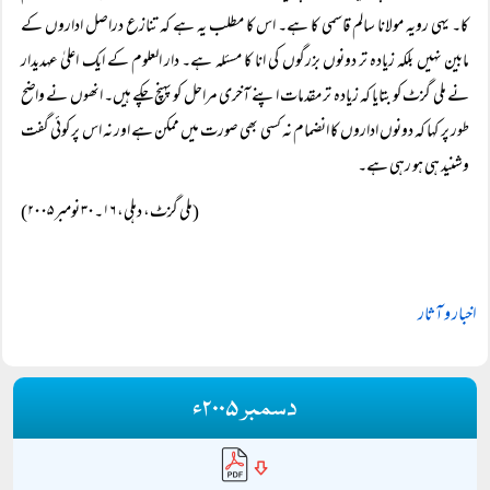
کا۔ یہی رویہ مولانا سالم قاسمی کا ہے۔ اس کا مطلب یہ ہے کہ تنازع دراصل اداروں کے
مابین نہیں بلکہ زیادہ تر دونوں بزرگوں کی انا کا مسئلہ ہے۔ دار العلوم کے ایک اعلیٰ عہدیدار
نے ملی گزٹ کو بتایا کہ زیادہ تر مقدمات اپنے آخری مراحل کو پہنچ چکے ہیں۔ انھوں نے واضح
طور پر کہا کہ دونوں اداروں کا انضمام نہ کسی بھی صورت میں ممکن ہے اور نہ اس پر کوئی گفت
وشنید ہی ہو رہی ہے۔
(ملی گزٹ، دہلی، ۱۶۔۳۰ نومبر ۲۰۰۵)
اخبار و آثار
دسمبر ۲۰۰۵ء