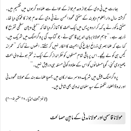
بھارت میں ٹی وی کے جواز وعدم جواز کے حوالے سے علما دو گرہوں میں تقسیم ہیں۔
گزشتہ سال دار العلوم دیوبند کے مفتی محمود الحسن نے ٹی وی کے عدم جواز کا فتویٰ دیا تھا۔
مفتی مذکور نے یہ کہہ کر اردو پریس میں ایک بحث کا آغاز کر دیا تھا کہ ’’ٹیلی ویژن سطحی تفریح کا
ذریعہ ہے۔‘‘تاہم مولانا برہان الدین قاسمی نے، جو ’کتاب‘ کی پروگرامنگ میں شریک ہیں،
کہا ہے کہ علما بصری ذرائع ابلاغ کی اہمیت کا انکار نہیں کر سکتے۔ انھوں نے کہا کہ ’’عمرانہ
کیس ہی کو لے لیجیے۔ اس پر باقی تمام مسئلوں کو نظر انداز کر کے ایک نہ ختم ہونے والی بحث
چھیڑ دی گئی، گویا مسلمانوں کو اس کے علاوہ کوئی مسئلہ ہی درپیش نہیں۔‘‘
پروگرامنگ پینل میں شریک دوسرے ارکان میں جمعیۃ علماے ہند کے مولانا محمود مدنی
اور ندوۃ العلماء لکھنو کے سید سلمان ندوی بھی شامل ہیں۔
(ٹائمز آف انڈیا۔ ۲۸ ستمبر ۲۰۰۵)
مولانا قاسمی اور مولانا مدنی کے مابین مصالحت