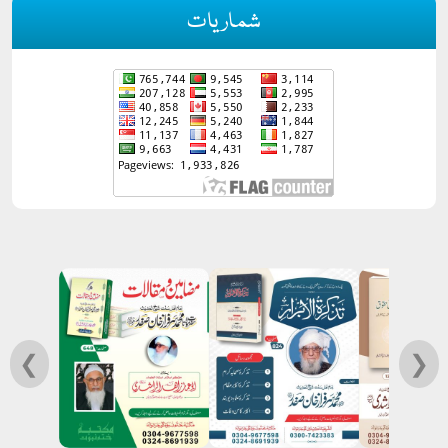
شماریات
❮
❯