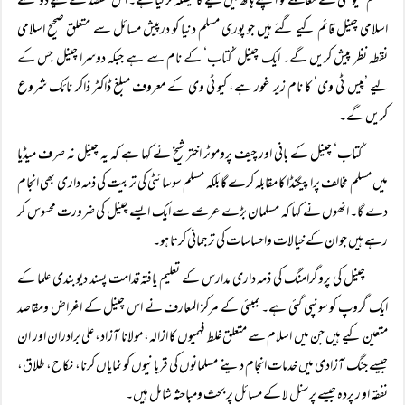
مسلم کمیونٹی نے معاملے کو اپنے ہاتھ میں لینے کا فیصلہ کر لیا ہے۔ اس مقصد کے لیے دو نئے
اسلامی چینل قائم کیے گئے ہیں جو پوری مسلم دنیا کو درپیش مسائل سے متعلق صحیح اسلامی
نقطہ نظر پیش کریں گے۔ ایک چینل ’کتاب‘ کے نام سے ہے جبکہ دوسرا چینل جس کے
لیے ’پیس ٹی وی‘ کا نام زیر غور ہے، کیو ٹی وی کے معروف مبلغ ڈاکٹر ذاکر نائک شروع
کریں گے۔
’کتاب‘ چینل کے بانی اور چیف پروموٹر اختر شیخ نے کہا ہے کہ یہ چینل نہ صرف میڈیا
میں مسلم مخالف پراپیگنڈا کا مقابلہ کرے گا بلکہ مسلم سوسائٹی کی تربیت کی ذمہ داری بھی انجام
دے گا۔ انھوں نے کہا کہ مسلمان بڑے عرصے سے ایک ایسے چینل کی ضرورت محسوس کر
رہے ہیں جو ان کے خیالات واحساسات کی ترجمانی کرتا ہو۔
چینل کی پروگرامنگ کی ذمہ داری مدارس کے تعلیم یافتہ قدامت پسند دیوبندی علما کے
ایک گروپ کو سونپی گئی ہے۔ بمبئی کے مرکز المعارف نے اس چینل کے اغراض ومقاصد
متعین کیے ہیں جن میں اسلام سے متعلق غلط فہمیوں کا ازالہ، مولانا آزاد، علی برادران اور ان
جیسے جنگ آزادی میں خدمات انجام دینے مسلمانوں کی قربانیوں کو نمایاں کرنا، نکاح، طلاق،
نفقہ او ر پردہ جیسے پرسنل لا کے مسائل پر بحث ومباحثہ شامل ہیں۔