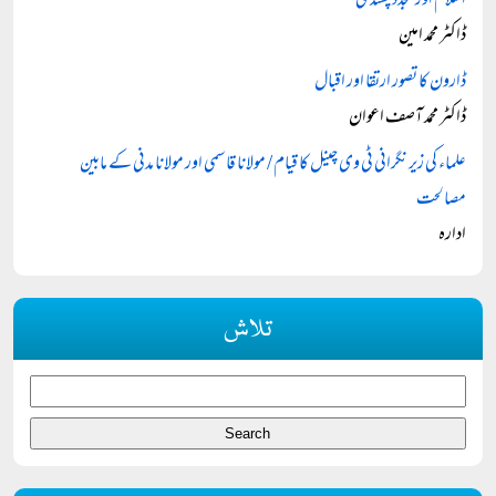
اسلام اور تجدد پسندی
ڈاکٹر محمد امین
ڈارون کا تصور ارتقا اور اقبال
ڈاکٹر محمد آصف اعوان
علماء کی زیر نگرانی ٹی وی چینل کا قیام / مولانا قاسمی اور مولانا مدنی کے مابین
مصالحت
ادارہ
تلاش