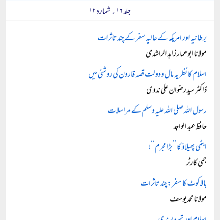
جلد ۱۶ ۔ شمارہ ۱۲
برطانیہ اور امریکہ کے حالیہ سفر کے چند تاثرات
مولانا ابوعمار زاہد الراشدی
اسلام کا نظریہ مال و دولت قصہ قارون کی روشنی میں
ڈاکٹر سید رضوان علی ندوی
رسول اللہ صلی اللہ علیہ وسلم کے مراسلات
حافظ عبد الواجد
ایٹمی پھیلاؤ کا ’’بڑا مجرم‘‘!
جمی کارٹر
بالاکوٹ کا سفر: چند تاثرات
مولانا محمد یوسف