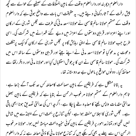
دار العلوم دیوبند اور دار العلوم وقف کے مابین اختلافات کے تصفیے کے حوالے سے کچھ
پیش رفت کے آثار دکھائی دیتے ہیں۔ یہ حقیقت اس بات سے واضح ہوتی ہے کہ دار العلوم
وقف کے مہتمم مولانا سالم قاسمی نے مولانا اسعد مدنی کی طرف سے مجلس شوریٰ کے ارکان
اور اپنے اعزہ اور قریبی دوستوں کے اعزاز میں دیے گئے ظہرانے میں شرکت کی۔ اسی
طرح جب مولانا سالم قاسمی نے اپنی رہایش گاہ پر مجلس شوریٰ کے ارکان کو ایک پرتکلف
دعوت پر مدعو کیا تو مولانا اسعد مدنی نے اپنے بیٹے اور قریبی دوستوں کے ساتھ اس میں
شرکت کی۔ مولانا سالم قاسمی نے ان کا پرجوش استقبال کیا اور مولانا مدنی اور دیگر رفقا سے
معانقہ کیا۔ دونوں مواقع پر ماحول بے حد دوستانہ تھا۔
یہ بتانا مشکل ہے کہ فریقین کے مابین مصالحت کامعاملہ کس حد تک آگے بڑھا ہے،
تاہم دار العلوم کے مہتمم مولانا مرغوب الرحمن نے بتایا ہے کہ فریقین کے مابین بعض
عدالتی مقدمات واپس لینے کا معاہدہ طے پا چکا ہے، اگرچہ اس کی عدالتی تصدیق ہونا ابھی باقی
ہے۔ مجلس شوریٰ کا اجلاس منعقد ہوا ہے، لیکن تنازع پر بحث اس کے ایجنڈے میں شامل
نہیں تھی اور متنازعہ امور پر فریقین کے مابین کوئی سنجیدہ بحث مباحثہ نہیں ہوا۔ مولانا مرغوب
الرحمن اس سے پہلے یہ بھی کہہ چکے ہیں کہ تنازع مولانا مدنی کا ذاتی معاملہ ہے نہ کہ دار العلوم