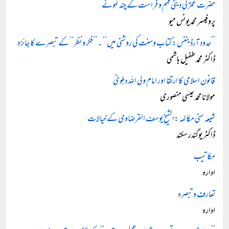
حضرت عمرؓ کی دینی فہم و فراست کے چند نمونے
پروفیسر محمد یونس میو
’’حدود آرڈیننس: کتاب وسنت کی روشنی میں‘‘ ۔ ’’فکر و نظر‘‘ کے تبصرے کا جائزہ
ڈاکٹر محمد طفیل ہاشمی
قانون اسلامی کا ارتقا اور امام ولی اللہ دہلویؒ
مولانا محمد عیسٰی منصوری
شیعہ سنی مکالمہ :الشیخ یوسف القرضاوی کے خیالات
ڈاکٹر یوگندر سکند
مکاتیب
ادارہ
تعارف و تبصرہ
ادارہ