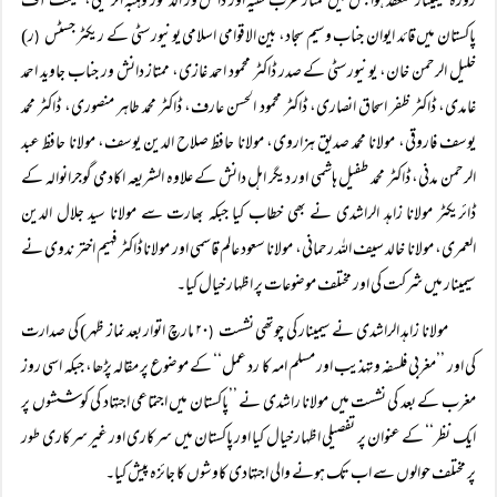
روزہ سیمینار منعقد ہوا جس میں ممتاز عرب فقیہ اور دانش ور الدکتور وہبہ الزحیلی، سینٹ آف
پاکستان میں قائد ایوان جناب وسیم سجاد، بین الاقوامی اسلامی یونیورسٹی کے ریکٹر جسٹس
ر)
(
خلیل الرحمن خان، یونیورسٹی کے صدر ڈاکٹر محمود احمد غازی، ممتاز دانش ور جناب جاوید احمد
غامدی، ڈاکٹر ظفر اسحاق انصاری، ڈاکٹر محمود الحسن عارف، ڈاکٹر محمد طاہر منصوری، ڈاکٹر محمد
یوسف فاروقی، مولانا محمد صدیق ہزاروی، مولانا حافظ صلاح الدین یوسف، مولانا حافظ عبد
الرحمن مدنی، ڈاکٹر محمد طفیل ہاشمی اور دیگر اہل دانش کے علاوہ الشریعہ اکادمی گوجرانوالہ کے
ڈائریکٹر مولانا زاہد الراشدی نے بھی خطاب کیا جبکہ بھارت سے مولانا سید جلال الدین
العمری، مولانا خالد سیف اللہ رحمانی، مولانا سعود عالم قاسمی اور مولانا ڈاکٹر فہیم اختر ندوی نے
سیمینار میں شرکت کی اور مختلف موضوعات پر اظہار خیال کیا۔
مولانا زاہد الراشدی نے سیمینار کی چوتھی نشست
۲۰ مارچ اتوار بعد نماز ظہر) کی صدارت
(
کی اور ’’مغربی فلسفہ وتہذیب اور مسلم امہ کا رد عمل‘‘ کے موضوع پر مقالہ پڑھا، جبکہ اسی روز
مغرب کے بعد کی نشست میں مولانا راشدی نے ’’پاکستان میں اجتماعی اجتہاد کی کوششوں پر
ایک نظر‘‘ کے عنوان پر تفصیلی اظہار خیال کیا اور پاکستان میں سرکاری اور غیر سرکاری طور
پر مختلف حوالوں سے اب تک ہونے والی اجتہادی کاوشوں کا جائزہ پیش کیا۔