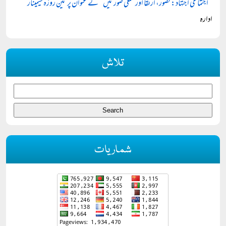
’’اجتماعی اجتہاد: تصور، ارتقا اور عملی صورتیں‘‘ کے عنوان پر تین روزہ سیمینار
ادارہ
تلاش
شماریات