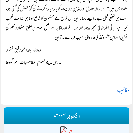
برکاتہم جیسے بزرگوں کی سرپرستی میں شائع ہونے والے رسالے میں اس طرح کا مضمون
لکھنا جس میں ۱۴ سو سالہ تاریخ اور مذہبی روایت کو پارہ پارہ کرنے کی کوشش کی گئی ہو،
بہت ہی شنیع فعل ہے۔ ایسے رسالہ میں اس طرح کے مضمون کا شائع ہونا ہی نہایت تعجب
خیز ہے۔ باقی اللہ تعالیٰ سمجھ بوجھ عطا فرمائے اور اکابر سے صحیح سمت پر تعلق استوار رکھنے کی
توفیق اور اہل علم وفقہ کی قدر دانی نصیب فرمائے۔ آمین
دعا جو۔ بندہ محمد رفیق غفرلہ
مدرس مدینۃ العلوم ،مقام حیات ،سرگودھا
مکاتیب
اکتوبر ۲۰۰۴ء