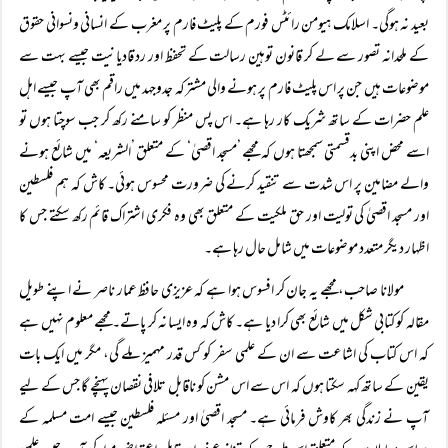
بعید نہ ہوگی۔ اسلامک ہیومن رائٹس فورم کے پلیٹ فارم پر مغرب کے انسانی ونسوانی حقوق
کے ملحدانہ تصور سے لے کر قانون توہین رسالت کے تحفظ اور رد قادیانیت جیسے بہت سے
موضوعات ہیں جن پر اس پلیٹ فارم پر ہونے والی مشترکہ جدوجہد میں راقم بھی آپ جیسے اہل
علم حضرات کے ساتھ شریک کار رہا ہے۔ اس پس منظر کو سامنے رکھ کر جب سوچتا ہوں تو
اسے محض اپنی بدقسمتی سمجھتا ہوں کہ مجھے ’مسجد اقصیٰ‘ کے متعلق ’الشریعہ‘ میں شائع ہونے
والے مضامین پر اس شدت سے تنقید کرنے کی ضرورت محسوس ہوئی۔ کاش کہ ہم فلسطین
اور مسجد اقصیٰ کی تولیت اور حق ملکیت کے متعلق بھی وہ فکری اشتراک قائم رکھ سکتے جس کا
اظہار دیگر متعدد موضوعات میں شامل حال رہا ہے۔
مولانا صاحب، مجھے یہ جان کر افسوس ہوا ہے کہ عزیزی حافظ عمار ناصر نے اپنے طویل
مقالہ کو کتابی شکل میں شائع بھی کرا دیا ہے۔ کاش کہ وہ ایسا نہ کر پاتے۔ مجھے معلوم نہیں ہے
کہ اس کتاب کی اشاعت سے ان کے علمی سفر کو کس قدر مہمیز ملے گی، مگر میں ایک بات
یقین کے ساتھ کہہ سکتا ہوں کہ اس سے اس مشن کو ناقابل تلافی نقصان پہنچے گا جس کے لیے
آپ نے زندگی بھر کاوش فرمائی ہے۔ مسجد اقصیٰ اور مسئلہ فلسطین جیسے امت مسلمہ کے