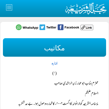
مکاتیب
ادارہ
(۱)
محترم جناب ابو عمار زاہد الراشدی صاحب
السلام علیکم
ماہنامہ الشریعہ گوجرانوالہ کا اگست ۲۰۰۴ء کا شمارہ وصول ہوا۔ بے حد شکریہ