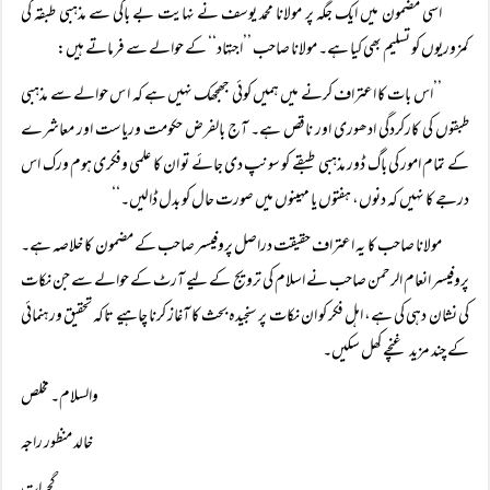
اسی مضمون میں ایک جگہ پر مولانا محمد یوسف نے نہایت بے باکی سے مذہبی طبقہ کی
کمزوریوں کو تسلیم بھی کیا ہے۔ مولانا صاحب ’’اجتہاد‘‘ کے حوالے سے فرماتے ہیں:
’’اس بات کا اعتراف کرنے میں ہمیں کوئی جھجھک نہیں ہے کہ ا س حوالے سے مذہبی
طبقوں کی کارکردگی ادھوری اور ناقص ہے۔ آج بالفرض حکومت وریاست اور معاشرے
کے تمام امور کی باگ ڈور مذہبی طبقے کو سونپ دی جائے تو ان کا علمی وفکری ہوم ورک اس
درجے کا نہیں کہ دنوں، ہفتوں یا مہینوں میں صورت حال کو بدل ڈالیں۔‘‘
مولانا صاحب کا یہ اعتراف حقیقت دراصل پروفیسر صاحب کے مضمون کا خلاصہ ہے۔
پروفیسر انعام الرحمن صاحب نے اسلام کی ترویج کے لیے آرٹ کے حوالے سے جن نکات
کی نشان دہی کی ہے، اہل فکر کو ان نکات پر سنجیدہ بحث کا آغاز کرنا چاہیے تاکہ تحقیق ورہنمائی
کے چند مزید غنچے کھل سکیں۔
والسلام۔ مخلص
خالد منظور راجہ