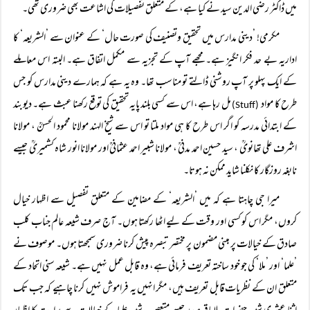
میں ڈاکٹر رضی الدین سید نے کیا ہے، کے متعلق تفصیلات کی اشاعت بھی ضروری تھی۔
مکرمی! ’دینی مدارس میں تحقیق وتصنیف کی صورت حال‘ کے عنوان سے ’الشریعہ‘ کا
اداریہ بے حد فکر انگیز ہے۔ مجھے آپ کے تجزیہ سے مکمل اتفاق ہے۔ البتہ اس معاملے
کے ایک پہلو پر آپ روشنی ڈالتے تو مناسب تھا۔ وہ یہ ہے کہ ہمارے دینی مدارس کو جس
طرح کا مواد
مل رہا ہے، اس سے کسی بلند پایہ تحقیق کی توقع رکھنا عبث ہے۔ دیوبند
(Stuff)
کے ابتدائی مدرسہ کو اگر اس طرح کا ہی مواد ملتا تو اس سے شیخ الہند مولانا محمود الحسنؒ ، مولانا
اشرف علی تھانویؒ ، سید حسین احمد مدنیؒ ، مولانا شبیر احمد عثمانیؒ اور مولانا انور شاہ کشمیریؒ جیسے
نابغہ روزگار کا نکلنا شاید ممکن نہ ہوتا۔
میرا جی چاہتا ہے کہ میں ’الشریعہ‘ کے مضامین کے متعلق تفصیل سے اظہار خیال
کروں، مگر اس کو کسی اور وقت کے لیے اٹھا رکھتا ہوں۔ آج صرف شیعہ عالم جناب کلب
صادق کے خیالات پر مبنی مضمون پر مختصر تبصرہ پیش کرنا ضروری سمجھتا ہوں۔ موصوف نے
’علما‘ اور ’ملا‘ کی جو خود ساختہ تعریف فرمائی ہے، وہ قابل عمل نہیں ہے۔ شیعہ سنی اتحاد کے
متعلق ان کے نظریات قابل تعریف ہیں، مگر انہیں یہ فراموش نہیں کرنا چاہیے کہ جب تک