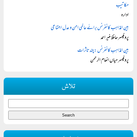
مکاتیب
ادارہ
بین المذاہب کانفرنس برائے عالمی امن و عدل اجتماعی
پروفیسر حافظ منیر احمد
بین المذاہب کانفرنس : چند تاثرات
پروفیسر میاں انعام الرحمن
تلاش