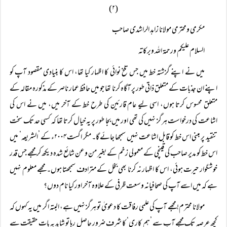
(۲)
مکرمی ومحترمی مولانا زاہد الراشدی صاحب
السلام علیکم ورحمۃ اللہ وبرکاتہ
میں نے اپنے گزشتہ خط میں جس تلخ نوائی کا اظہار کیا تھا، اس کا بنیادی مقصود آپ کو
اپنے ان جذبات کے متعلق ذاتی طور پر آگاہ کرنا تھا جو میں حافظ عمار ناصر کے مذکورہ مقالہ کے
متعلق محسوس کرتا ہوں، اسی لیے عام قارئین کی طرح خط کے آخر میں، میں نے اس کی
اشاعت کی درخواست ہرگز نہیں کی تھی اور میں بجا طور پر یہ خیال کرتا تھا کہ کسی حد تک سخت
تنقید پر مبنی اس خط کو قابل اشاعت نہیں سمجھا جائے گا۔ مگر اگست ۲۰۰۴ء کے ’الشریعہ‘ میں
اس خط کو مدیر صاحب کی قینچی کے معمولی زخم کے بغیر من وعن شائع شدہ دیکھ کر مجھے جس قدر
خوشگوار حیرت ہوئی، اس کا اظہار نہ کرنا بھی بخل کے مترادف سمجھتا ہوں۔ مجھے معلوم نہیں
ہے کہ میں اسے آپ کی صحافیانہ وسعت ظرفی کے علاوہ آخر اور کیا نام دوں؟
مولانا محترم! مجھے آپ کی علمی رفاقت کا دعویٰ تو ہرگز نہیں ہے، البتہ اگر میں یہ کہوں کہ
کچھ عرصہ تک مجھے آپ سے ’ہم کاری‘ کا شرف ضرور حاصل رہا تو شاید یہ بات حقیقت سے