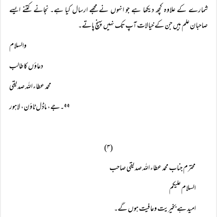
شمارے کے علاوہ کچھ دیکھا ہے جو انہوں نے مجھے ارسال کیا ہے۔ نجانے کتنے ایسے
صاحبان علم ہیں جن کے خیالات آپ تک نہیں پہنچ پاتے۔
والسلام
دعاؤں کاطالب
محمد عطاء اللہ صدیقی
۹۹۔جے، ماڈل ٹاؤن، لاہور
(۳)
محترم جناب محمد عطاء اللہ صدیقی صاحب
السلام علیکم
امید ہے بخیریت وعافیت ہوں گے۔