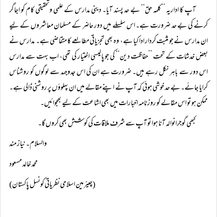
آپ کا اداریہ ’’کلمہ حق‘‘ بے حد پسند آیا۔ دینی مدارس کے علمی وتحقیقی کام کو اجاگر
کرنے کی بے حد ضرورت ہے۔ اس سلسلے میں دور حاضر کے مسلمان معاشروں کے لیے
ان مدارس نے جو مثبت کردار ادا کیا ہے، وہ بھی تجزیاتی مطالعے کا متقاضی ہے۔ مدارس نے
بعض خدشات کے تحت ’’حفاظت دین‘‘ کی جو پالیسی اختیار کی تھی، اب بہت سے مدارس
اس دور سے باہر نکل رہے ہیں۔ ضرورت ہے ان کی اس جدوجہد سے لوگوں کو روشناس
کرایا جائے۔ بے حد خوشی ہوئی کہ آپ نے اپنے مقالے میں ان پہلوؤں پر روشنی ڈالی ہے۔
ممکن ہو تو اس مقالے کو روزنامہ اخبارات میں بھی اشاعت کے لیے بھجوائیں۔
کبھی گوجرانوالہ آنا ہوا تو آپ سے شرف ملاقات کی کوشش بھی کروں گا۔
والسلام۔نیاز مند
محمد خالد مسعود
(چیئرمین اسلامی نظریاتی کونسل پاکستان)