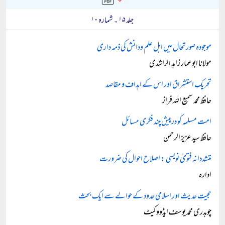
جلد ۱۵ ۔ شمارہ ۱۰
موجودہ صورتحال میں اہل علم ودانش کی ذمہ داری
مولانا ابوعمار زاہد الراشدی
تحریکِ استشراق اور اس کے اہداف و مقاصد
حافظ محمد سمیع اللہ فراز
امت مسلمہ کو درپیش چند فکری مسائل
حافظ سید عزیز الرحمن
متشددانہ فتویٰ نویسی : اصلاح احوال کی ضرورت
ادارہ
حجیت حدیث اور اسلامی حدود کے حوالے سے ایک بحث
چوہدری محمد یوسف ایڈووکیٹ