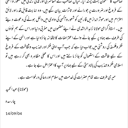
صاحب کا مضمون بہت پسند آیا۔ میاں صاحب نے معاشرتی اور تمدنی زندگی میں شعور وآگہی
کے فروغ اور ضرورت پر جو رائے اور تاثرات بیان کیے ہیں، وہ نہایت قابل قدر اور لائق
احترام ہیں اور موثر انداز میں قارئین کو شعور وآگہی کی وادی میں داخل ہونے کی دعوت دیتے
ہیں۔ استاذ گرامی مولانا زاہد الراشدی نے اپنے مضمون میں مغربی دنیا اور اس کے ہم نواؤں
کی طرف سے جہاد پر کیے جانے والے اعتراضات کا ناقدانہ جائزہ لیا ہے اور انہی کے اپنے
فکر وفلسفہ کی روشنی میں جواب دیا ہے کہ جب آپ اپنی فکر اور تہذیب وثقافت کے فروغ
کے لیے طاقت کے استعمال کو جائز مانتے ہیں اور اس کا عملی مظاہرہ بھی کر رہے ہیں تو
اسلامی فکر وتہذیب کی بالادستی کے لیے جہاد پر آپ کا اعتراض بے جا ہے۔
میری طرف سے تمام حضرات کی خدمت میں سلام اور دعا کی درخواست ہے۔
(مولانا) عبد الحمید
چار سدہ
/
/
14
09
04