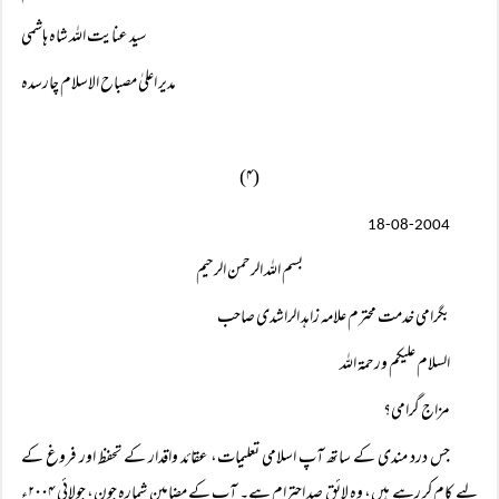
سید عنایت اللہ شاہ ہاشمی
مدیر اعلیٰ مصباح الاسلام چارسدہ
(۴)
18-08-2004
بسم اللہ الرحمن الرحیم
بگرامی خدمت محترم علامہ زاہد الراشدی صاحب
السلام علیکم ورحمۃ اللہ
مزاج گرامی؟
جس درد مندی کے ساتھ آپ اسلامی تعلیمات، عقائد واقدار کے تحفظ اور فروغ کے
لیے کام کر رہے ہیں، وہ لائق صد احترام ہے۔ آپ کے مضامین شمارہ جون، جولائی ۲۰۰۴ء