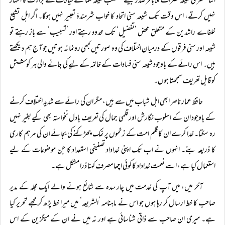
اثنا عشری شیعہ حضرات ملا باقر صدر جیسے متعصب شیعہ علما کے خیالات سے براء ت کا اظہار
نہیں کرتے، اس وقت تک شیعہ سنی اتحاد کا خواب شرمندۂ تعبیر نہیں ہوگا۔ اگر اہل تشیع
خلفاے راشدین کے متعلق محض ’تفضیل‘ تک محدود رہتے اور ’تسبیب‘ سے باز رہتے تو
شیعہ اور سنی فرقوں کے درمیان اختلاف کی وہ صورتیں کبھی رونما نہ ہوتیں جو آج ہم دیکھتے
ہیں۔ اس رائے کے باوجود شیعہ سنی فسادات کے خاتمہ کے لیے کی جانے والی ہر کوشش
کو قابل تعریف سمجھتا ہوں۔
حافظ عمار ناصر ابھی اہل شباب میں سے ہیں، مگر ان کی رائے سے شدید اختلاف کرنے
کے باوجود ان کے اسلوب نگارش اور قلمی جمال کی تعریف بادل نخواستہ بھی کیے بغیر نہیں
رہ سکتا۔ خدا کرے ان کا قلم امت کے زخموں پر نمک چھڑکنے کی بجائے ان کی مرہم کاری
کا ذریعہ بنے۔ انہوں نے اب تک اپنی خداداد تصنیفی استعداد کا جن موضوعات کے لیے
استعمال کیا ہے، اسے نعمت خداداد کا کوئی اچھا مصرف کہنا ذرا مشکل ہے۔
آخر میں، میں آپ کی خدمت میں چار سدہ سے شائع ہونے والے ایک مجلہ کے مدیر
صاحب کا خط ارسال کر رہا ہوں جو اس نے ماہنامہ ’الشریعہ‘ میں میرا خط پڑھ کر مجھے تحریر کیا
ہے۔ میری ان صاحب سے ذاتی شناسائی ہے اور نہ میں نے ان کے میگزین کے اس