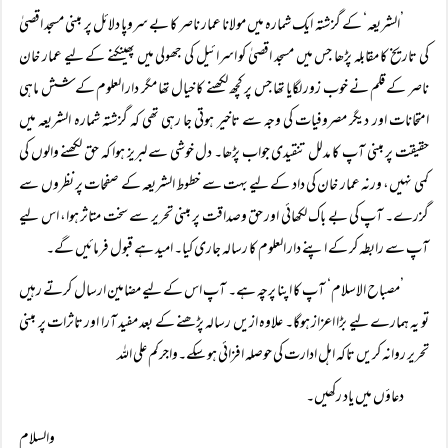
’الشریعہ‘ کے گزشتہ ایک شمارہ میں مولانا عمار ناصر کا بے سروپا دلائل پر مبنی مسجد اقصیٰ
کی تاریخ کا مقابلہ پڑھا جس میں مسجد اقصیٰ کو اسرائیل کی جھولی میں پھینکنے کے لیے عمار خان
ناصر کے قلم نے خوب زور لگایا تھا جس پر کچھ لکھنے کا خیال تھا مگر دار العلوم کے شش ماہی
امتحانات اور دیگر مصروفیات کی وجہ سے تاخیر ہوتی جا رہی تھی کہ گزشتہ شمارہ الشریعہ میں
حقیقت پر مبنی آپ کا مدلل تنقیدی جواب پڑھا۔ دل خوشی سے لبریز ہوا کہ حق لکھنے والوں کی
کمی نہیں، ورنہ عمار خان کی داد کے لیے بہت سے خطوط الشریعہ کے صفحات پر نظروں سے
گزرے۔ آپ کی بے باک لکھائی اور حق وصداقت پر مبنی تحریر سے سخت متاثر ہوا، اس لیے
آپ سے رابطہ کر کے اپنے دار العلوم کا رسالہ جاری کیا۔ امید ہے قبول فرمائیں گے۔
’مصباح الاسلام‘ آپ کا اپنا پرچہ ہے۔ آپ اس کے لیے مضامین ارسال کرتے رہیں
تو یہ ہمارے لیے بڑا اعزاز ہوگا۔ علاوہ ازیں رسالہ پڑھنے کے بعد مفید آرا اور تاثرات پر مبنی
تحریر روانہ کریں تاکہ اہل ادارت کی حوصلہ افزائی ہو سکے۔واجرکم علی اللہ
دعاؤں میں یاد رکھیں۔
والسلام