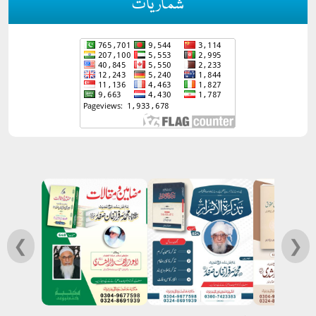
شماریات
❮
❯