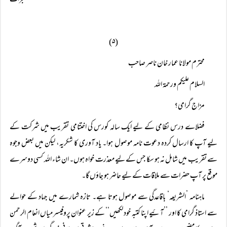
گجرات
(۵)
محترم مولانا عمار خان ناصر صاحب
السلام علیکم ورحمۃ اللہ
مزاج گرامی؟
فضلاے درس نظامی کے لیے ایک سالہ کورس کی اختتامی تقریب میں شرکت کے
لیے آپ کا ارسال کردہ دعوت نامہ موصول ہوا۔ یاد آوری کا شکریہ، لیکن میں بعض وجوہ
سے تقریب میں شامل نہ ہو سکا جس کے لیے معذرت خواہ ہوں۔ ان شاء اللہ کسی دوسرے
موقع پر آپ حضرات سے ملاقات کے لیے حاضر ہو جاؤں گا۔
ماہنامہ ’الشریعہ‘ باقاعدگی سے موصول ہوتا ہے۔ تازہ شمارے میں جہاد کے حوالے
سے استاذ گرامی کا اور ’’آئیے اپنا کتبہ خود لکھیں‘‘ کے زیر عنوان پروفیسر میاں انعام الرحمن