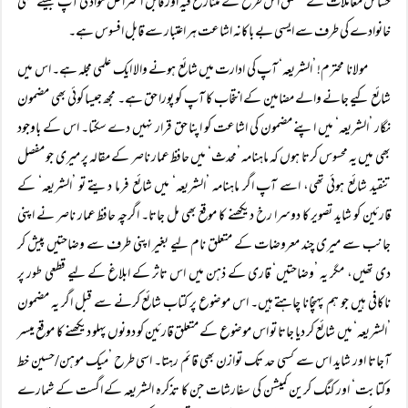
حساس معاملات کے متعلق اس طرح کے متنازع فیہ اور قابل اعتراض مواد کی آپ جیسے علمی
خانوادے کی طرف سے ایسی بے باکانہ اشاعت ہر اعتبار سے قابل افسوس ہے۔
مولانا محترم! ’الشریعہ‘ آپ کی ادارت میں شائع ہونے والا ایک علمی مجلہ ہے۔ اس میں
شائع کیے جانے والے مضامین کے انتخاب کا آپ کو پورا حق ہے۔ مجھ جیسا کوئی بھی مضمون
نگار ’الشریعہ‘ میں اپنے مضمون کی اشاعت کو اپنا حق قرار نہیں دے سکتا۔ اس کے باوجود
بھی میں یہ محسوس کرتا ہوں کہ ماہنامہ ’محدث‘ میں حافظ عمار ناصر کے مقالہ پر میری جو مفصل
تنقید شائع ہوئی تھی، اسے آپ اگر ماہنامہ ’الشریعہ‘ میں شائع فرما دیتے تو ’الشریعہ‘ کے
قارئین کو شاید تصویر کا دوسرا رخ دیکھنے کا موقع بھی مل جاتا۔ اگرچہ حافظ عمار ناصر نے اپنی
جانب سے میری چند معروضات کے متعلق نام لیے بغیر اپنی طرف سے وضاحتیں پیش کر
دی تھیں، مگر یہ ’وضاحتیں‘ قاری کے ذہن میں اس تاثر کے ابلاغ کے لیے قطعی طور پر
ناکافی ہیں جو ہم پہنچانا چاہتے ہیں۔ اس موضوع پر کتاب شائع کرنے سے قبل اگر یہ مضمون
’الشریعہ‘ میں شائع کر دیا جاتا تو اس موضوع کے متعلق قارئین کو دونوں پہلو دیکھنے کا موقع میسر
آجاتا اور شاید اس سے کسی حد تک توازن بھی قائم رہتا۔ اسی طرح ’میک موہن/حسین خط
وکتابت‘ اور کنگ کرین کمیشن کی سفارشات جن کا تذکرہ الشریعہ کے اگست کے شمارے