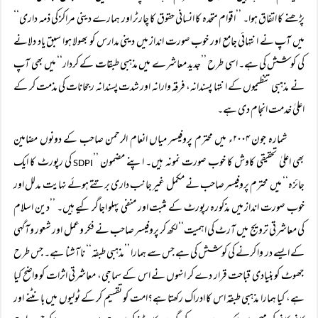
پڑھنے کا اتفاق ہوا۔ ’’اقوام متحدہ کا انسانی حقوق کا چارٹر اور ہمارے دینی مراکز کی ذمہ داری‘‘
میں آپ نے انتہائی جامع اور خوب صورت انداز میں دینی مدارس کو بھولا ہوا سبق یاد دلانے
کی کوشش کی ہے۔ اسی طرح ’’جدید معاشرے میں مذہبی طبقات کے کردار‘‘ میں بھی آپ
نے مذہبی تنظیموں کے انتہا پسندانہ، فرقہ وارانہ اور شدت پسندانہ رجحانات کی مذمت کر کے
اعلیٰ خدمت انجام دی ہے۔
شمارہ جون ۲۰۰۴ء میں محترم پروفیسر میاں انعام الرحمن صاحب کے دونوں مضامین
بھی اعلیٰ تحقیقی کاوش کا خوب صورت نمونہ ہیں۔ اپنے مضمون ’’
کی رپورٹ کا ایک
SDPI
جائزہ‘‘ میں محترم پروفیسر صاحب نے مکمل غیر جانب داری برتتے ہوئے نہایت مدلل اور
خوب صورت انداز میں مذکورہ رپورٹ کے مثبت اور منفی پہلو اجاگر کیے ہیں۔ ’’دین اسلام
کی معاشرتی ترویج میں آرٹ کی اہمیت‘‘ لکھ کر پروفیسر صاحب نے فکر وعمل اور شعور وآگہی
کے ایسے در وا کرنے کی کوشش کی ہے جس سے ہمارا ’’مذہبی طبقہ‘‘ ناآشنا ہے۔ جس طرح
جھوٹ کو بنیادی قباحت قرار دے کر انہوں نے اس کے سماجی، معاشرتی اثرات کو واضح کیا
ہے، کیا ہمارا مذہبی طبقہ اس کا ادراک رکھتا ہے؟امت کو تقسیم کر کے ٹولیوں میں بانٹنے اور