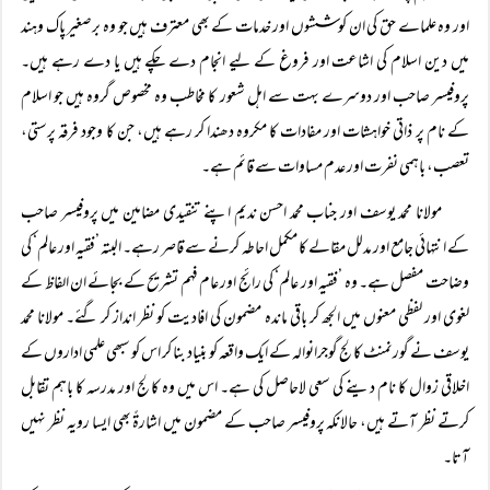
اور وہ علماے حق کی ان کوششوں اور خدمات کے بھی معترف ہیں جو وہ برصغیر پاک وہند
میں دین اسلام کی اشاعت اور فروغ کے لیے انجام دے چکے ہیں یا دے رہے ہیں۔
پروفیسر صاحب اور دوسرے بہت سے اہل شعور کا مخاطب وہ مخصوص گروہ ہیں جو اسلام
کے نام پر ذاتی خواہشات اور مفادات کا مکروہ دھندا کر رہے ہیں، جن کا وجود فرقہ پرستی،
تعصب، باہمی نفرت اور عدم مساوات سے قائم ہے۔
مولانا محمد یوسف اور جناب محمد احسن ندیم اپنے تنقیدی مضامین میں پروفیسر صاحب
کے انتہائی جامع اور مدلل مقالے کا مکمل احاطہ کرنے سے قاصر رہے۔ البتہ ’فقیہ اور عالم‘ کی
وضاحت مفصل ہے۔ وہ ’فقیہ اور عالم‘ کی رائج اور عام فہم تشریح کے بجائے ان الفاظ کے
لغوی اور لفظی معنوں میں الجھ کر باقی ماندہ مضمون کی افادیت کو نظر انداز کر گئے۔ مولانا محمد
یوسف نے گورنمنٹ کالج گوجرانوالہ کے ایک واقعہ کو بنیاد بنا کر اس کو سبھی علمی اداروں کے
اخلاقی زوال کا نام دینے کی سعی لاحاصل کی ہے۔ اس میں وہ کالج اور مدرسہ کا باہم تقابل
کرتے نظر آتے ہیں، حالانکہ پروفیسر صاحب کے مضمون میں اشارۃً بھی ایسا رویہ نظر نہیں
آتا۔