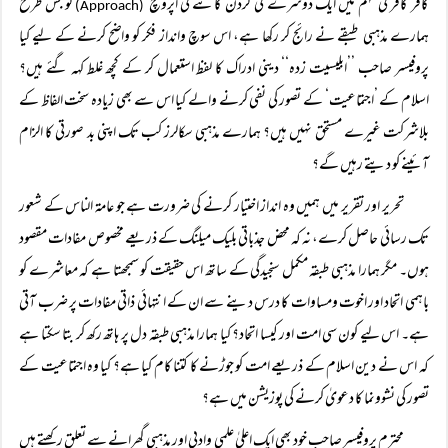
کافر کافر کی مہم میں ایک دوسرے کی گردن کاٹنے کی اپروچ
کو جس طرح
(Approach)
ہمارے مذہبی طبقے نے رائج کر رکھا ہے، اس سوچ وانداز فکر کو واضح کرنے کے لیے کیا
پروفیسر صاحب ’’ابلیسیت زدہ‘‘ دینی ادراک کا لفظ استعمال کر کے کچھ غلط کہہ گئے ہیں؟
اسلام کے ’اجتماعیت‘ کے تصور کی نفی کرنے والے کیا اس سے بھی زیادہ سخت الفاظ کے
بلاشرکت غیرے مستحق نہیں ہیں؟ ہمارے مذہبی سکالرز کب تک اپنی بد صورتی کا الزام
آئینے کو دیتے رہیں گے؟
تحریر اور تقریر میں ہمیں وہ انداز اختیار کرنے کی ضرورت ہے جو عامۃ الناس کے شعور
تک رسائی حاصل کرے، نہ کہ محض جذباتی بلیک میلنگ کے ذریعے مخصوص مفادات مقصود
ہوں۔ مگر ہمارا مذہبی طبقہ مکمل سنجیدگی کے ساتھ اس حقیقت کو سمجھتا ہے کہ معاشرے کو
باہمی اتحاد اور اخوت ومساوات کا درس دینے سے ان کے انتہائی ذاتی مفادات پر ضرب آتی
ہے۔ اس لیے کون سی امت اور کیسا اتحاد؟ کیا ہمارا مذہبی طبقہ دل پر ہاتھ رکھ کر بتا سکتا ہے
کہ اس نے دین اسلام کے ذریعے امت کو جوڑنے کا کتنا کام کیا ہے؟ کیا وہ اجتماعیت کے
تصور کی نشوونما کا دعویٰ کرنے کی پوزیشن میں ہے؟
محترم پروفیسر صاحب خود بھی ایک اعلیٰ علمی وادبی اور مذہبی گھرانے سے تعلق رکھتے ہیں