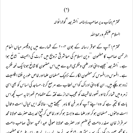
(۶)
محترم جناب مدیر صاحب ماہنامہ ’الشریعہ‘ گوجرانوالہ
السلام علیکم ورحمۃ اللہ
محترم! آپ کے موقر رسالہ کے جون ۲۰۰۴ کے شمارے میں پروفیسر میاں انعام
الرحمن صاحب کا مضمون ’’دین اسلام کی معاشرتی ترویج میں آرٹ کی اہمیت‘‘ شائع ہوا
ہے۔ ’الشریعہ‘ جیسے دینی اور علمی وفکری جریدے میں اس مضمون کا شائع ہونا ایک لمحہ فکریہ
ہے۔ افسوس در افسوس کہ مضمون نگار کے نزدیک مسلمان علما اور خاص طور پر فقہا ابلیسیت
زدہ ہو چکے ہیں۔ ان کا دینی ادراک کو اس خطاب سے مرصع کرنا، مساجد کی اساس کو بھی اسی
زمرہ میں شمار کرنا اور تصور خاتمیت کو عجیب انداز سے فقہ کے متصادم ٹھہرانا یہ سب کچھ اس
بات کا نتیجہ ہے کہ وہ اپنے آپ کو ہر فن کا ماہر سمجھتے ہیں، حالانکہ ایں خیال است ومحال
است وجنوں۔ مسلمان ہو کر اور علما سے وابستہ ہو کر اور خاص کر شیخ الحدیث حضرت مولانا محمد
سرفراز خان صفدر دامت فیوضہم اور حضرت مولانا صوفی عبد الحمید سواتی صاحب دامت