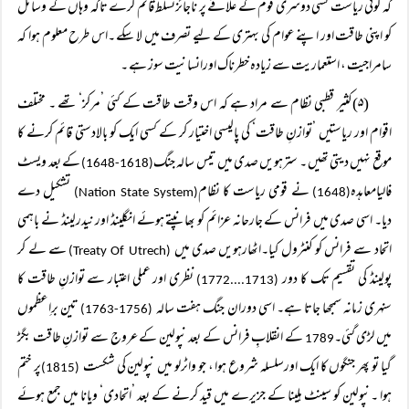
کہ کوئی ریاست کسی دوسری قوم کے علاقے پر ناجائزتسلط قائم کرے تاکہ وہاں کے وسائل
کو اپنی طاقت اور اپنے عوام کی بہتری کے لیے تصرف میں لا سکے ۔اس طرح معلوم ہوا کہ
سامراجیت ، استعماریت سے زیادہ خطرناک اورانسانیت سوز ہے ۔
(۵)کثیر قطبی نظام سے مراد ہے کہ اس وقت طاقت کے کئی ’مرکز‘ تھے ۔ مختلف
اقوام اور ریاستیں ’توازنِ طاقت‘ کی پالیسی اختیار کر کے کسی ایک کو بالادستی قائم کرنے کا
موقع نہیں دیتی تھیں ۔ سترہویں صدی میں تیس سالہ جنگ
کے بعد ویسٹ
(1618-1648)
فالیامعاہدہ
نے قومی ریاست کا نظام
تشکیل دے
(Nation State System)
(1648)
دیا۔ اسی صدی میں فرانس کے جارحانہ عزائم کو بھانپتے ہوئے انگلینڈ اور نیدرلینڈ نے باہمی
اتحاد سے فرانس کو کنٹرول کیا۔اٹھارہویں صدی میں
سے لے کر
(Treaty Of Utrech)
پولینڈ کی تقسیم تک کا دور
نظری اور عملی اعتبار سے توازنِ طاقت کا
(1713....1772)
سنہری زمانہ سمجھا جاتا ہے۔ اسی دوران جنگ ہفت سالہ
تین برِاعظموں
(1756-1763)
میں لڑی گئی۔
کے انقلابِ فرانس کے بعد نپولین کے عروج سے توازنِ طاقت بگڑ
1789
گیا تو پھر جنگوں کا ایک اورسلسلہ شروع ہوا ، جو واٹرلو میں نپولین کی شکست
پر ختم
(1815)
ہوا ۔نپولین کو سینٹ ہلینا کے جزیرے میں قید کرنے کے بعد ’اتحادی‘ ویانا میں جمع ہوئے