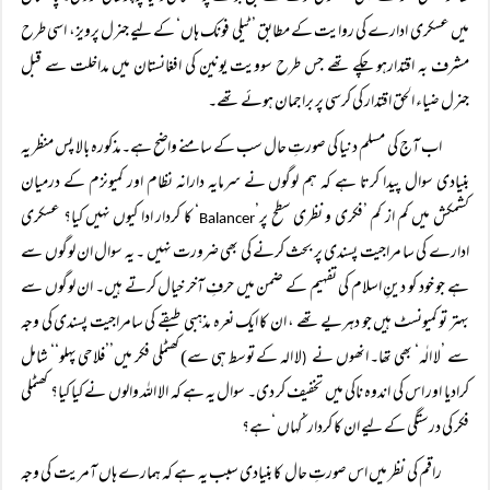
میں عسکری ادارے کی روایت کے مطابق ’ٹیلی فونک ہاں‘ کے لیے جنرل پرویز، اسی طرح
مشرف بہ اقتدارہو چکے تھے جس طرح سوویت یونین کی افغانستان میں مداخلت سے قبل
جنرل ضیاء الحق اقتدار کی کرسی پر براجمان ہوئے تھے۔
اب آج کی مسلم دنیا کی صورتِ حال سب کے سامنے واضح ہے۔مذکورہ بالا پس منظر یہ
بنیادی سوال پیدا کرتا ہے کہ ہم لوگوں نے سرمایہ دارانہ نظام اور کمیونزم کے درمیان
کشمکش میں کم از کم ’فکری و نظری سطح پر’
‘ کا کردار ادا کیوں نہیں کیا؟ عسکری
Balancer
ادارے کی سا مراجیت پسندی پر بحث کرنے کی بھی ضرورت نہیں ۔ یہ سوال ان لوگوں سے
ہے جو خود کو دینِ اسلام کی تفہیم کے ضمن میں حرفِ آخر خیال کرتے ہیں۔ ان لوگوں سے
بہتر تو کمیونسٹ ہیں جو دہریے تھے ، ان کا ایک نعرہ مذہبی طبقے کی سامراجیت پسندی کی وجہ
سے ’لا الٰہ‘ بھی تھا۔ انھوں نے
لا الہ کے توسط ہی سے) کھٹملی فکر میں’’فلاحی پہلو‘‘ شامل
(
کرادیا اور اس کی اندوہ ناکی میں تخفیف کر دی۔ سوال یہ ہے کہ الا اللہ والوں نے کیا کیا؟ کھٹملی
فکر کی درستگی کے لیے ان کا کردار ’کہاں ‘ہے؟
راقم کی نظر میں اس صورتِ حال کا بنیادی سبب یہ ہے کہ ہمارے ہاں آمریت کی وجہ