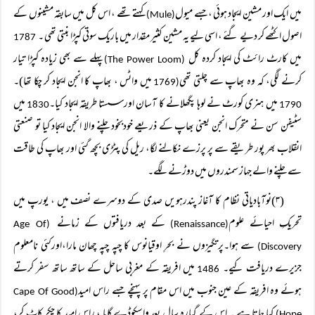
میں ایک اور مشین ایجاد ہوئی ،جسے میول
کہتے تھے ، اس کل میں سابقہ مشینوں کے
(Mule)
اصول اکٹھے کر دیے گئے ، اسی لیے یہ مشین کثیر مقدار میں باریک سوتی کپڑا بنتی تھی ۔
1787
میں کارٹ رائٹ کی ایجاد کردہ کل
پہلے سے بھی زیادہ کپڑا تیار
(The Power Loom)
کرنے لگی، کہ وہ بھاپ سے چلتی تھی
میں واٹس ، بھاپ کا انجن ایجاد کر چکا تھا)۔
(1769
میں ہنری کورٹ نے لوہا پگھلانے کا آسان اور سستا طریقہ ایجاد کیا۔
میں
1830
1790
سٹیفن سن نے متحرک انجن یعنی بھاپ کے ذریعے خودبخود چلنے والا انجن ایجاد کیا تو صنعتی
انقلاب بھر پور طریقے سے پر پرزے نکالنے لگا، ریل کی پٹڑی بچھ گئی اور بھاپ کی طاقت
سے چلنے والے جہاز سمندروں میں دوڑنے لگے۔
(۳)نوآبادیاتی نظام کا آغاز پندرہویں صدی کے دوسرے نصف میں ، یورپ میں
تحریکِ احیائے علوم
کے بعد دریافتوں کے زمانے
(Age Of
(Renaissance)
سے ہوا۔پرتگیزوں نے بحرِ اوقیانوس کا چپہ چپہ چھان مارا،اورکئی نامعلوم
Discovery)
جزیرے دریافت کیے۔
میں افریقہ کے مغربی ساحل کے ساتھ ساتھ سفر کرتے
1486
ہوئے وہ افریقہ کے عین جنوب میں اس مقام پر پہنچے جسے راس امید
(Cape Of Good
کہا جاتا ہے ۔ اس کے گیارہ سال بعد واسکوڈے گاما ، راس امید کا چکر کاٹ کر،
Hope)