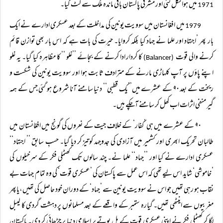
میں ہوا نکل گئی اور مشرقی پاکستان باقی ماندہ ملک سے کٹ گیا۔
1971
میں افغانستان میں سوویت یونین کی مداخلت کے بعد عسکری ادارے نے ایک
1979
بار پھر ’اجتہاد اور علما نے جہاد کیا بلکہ کروایا۔ حیرت کی بات ہے کہ اس بار بھی توازن قائم
کرنے والی قوت
کا کردار ادا کرنے کے بجائے ’’غلو ‘‘ کا مظاہرہ کیا گیا۔ یہ غلو
(Balancer)
اپنے پاؤں پر آپ کلہاڑی مارنے کے مترادف ثابت ہوا اور سوویت یونین کی شکست و
ریخت کے بعد ۹۰ کے عشرے میں’’یک قطبی‘‘ دنیا سامنے آنا شروع ہو گئی جس کے ہمہ
گیر منفی اثرات اب کھل کر سامنے آچکے ہیں۔
۹۰ کے عشرے میں ہی ’کفار‘ کے خلاف جیت کے نعروں کی گونج میں افغانستان میں
طالبان تحریک ابھری اور کشمیر میں آزادی کی جدوجہد کوتیز کر دیا گیا۔ حسبِ سابق ’’ اجتہاد‘‘
عسکری ادارے نے کیا اور ’’جہاد‘‘ علما نے۔ چند سالوں تک کھٹملی فکر کے سرخیلوں کی
’خاموشی‘ شاید اس لیے تھی کہ اس عمل سے پاکستان کی ’عسکری قوت‘ کی وہ تمام جہات بے
نقاب ہو رہی تھیں جو اس نے سوویت یونین سے ’جہاد‘ کے دوران خود حاصل کی تھیں،یاپھر
مغربیوں سے اینٹھی تھیں۔ گیارہ ستمبر کے واقعے کے بعد مسلمانوں پر دہشت گردی کا لیبل
لگا کر کھٹملی فکر نے اپنی عسکری قوت کے بل بوتے پر اسلامی دنیا پر چڑھائی کر دی۔ پاکستان