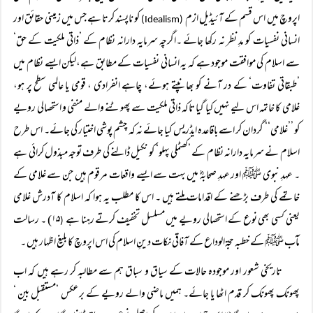
اپروچ میں اس قسم کے آئیڈیل ازم
کو ناپسند کرتا ہے جس میں زمینی حقائق اور
(Idealism)
انسانی نفسیات کو مدِ نظر نہ رکھا جائے ۔اگرچہ سرمایہ دارانہ نظام کے ’ذاتی ملکیت کے حق‘
سے اسلام کی موافقت موجود ہے کہ یہ انسانی نفسیات کے مطابق ہے،لیکن ایسے نظام میں
’طبقاتی تفاوت‘ کے در آنے کو بھانپتے ہوئے، چاہے انفرادی ، قومی یا عالمی سطح پر ہو،
غلامی کا خاتمہ اس لیے نہیں کیا گیا تاکہ ذاتی ملکیت سے پھوٹنے والے منفی و استحصالی رویے
کو ’’غلامی‘‘ گردان کر اسے باقاعدہ ایڈریس کیا جائے نہ کہ چشم پوشی اختیار کی جائے۔ اس طرح
اسلام نے سرمایہ دارانہ نظام کے ’کھٹملی پہلو‘ کو نکیل ڈالنے کی طرف توجہ مبذول کرائی ہے
۔ عہدِ نبوی ﷺ اور عہدِ صحابہؓ میں بہت سے ایسے واقعات مرقوم ہیں جن سے غلامی کے
خاتمے کی طرف بڑھنے کے اقدامات ملتے ہیں ۔ اس کا مطلب یہ ہوا کہ اسلام کا آدرش غلامی
یعنی کسی بھی نوع کے استحصالی رویے میں مسلسل تخفیف کرتے رہنا ہے
۱۵) ۔ رسالت
(
مآب ﷺ کے خطبہ حجۃالوداع کے آفاقی نکات دینِ اسلام کی اس اپروچ کا بلیغ اظہار ہیں ۔
تاریخی شعور اور موجودہ حالات کے سیاق و سباق ہم سے مطالبہ کر رہے ہیں کہ اب
پھونک پھونک کر قدم اٹھا یا جائے۔ ہمیں ماضی والے رویے کے برعکس ’مستقبل بین ‘