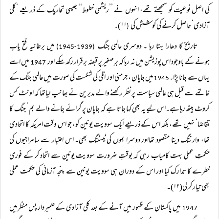
کی اصل نوعیت کو سمجھتے تھے، انہوں نے ’’ریشمی خطوط‘‘ جیسی تحاریک کے ذریعے ’کلی
آزادی‘ حاصل کرنے کی کوشش کی
۱۱)۔
(
تاریخ کا دھارا بہتا رہا ۔ دوسری عالمی جنگ
میں برطانیہ فتح یاب
(1939-1945)
ہونے کے باوجود اس پوزیشن میں نہ رہا کہ برِ صغیر پر قبضہ برقرار رکھ سکے اور
میں اسے
1947
یہاں سے جانا پڑا۔
میں جاپان ، جرمنی اور اٹلی کی شکست کی صورت میں عالمی جنگ کے
1945
خاتمے سے قبل ہی عالمی سیاست پر نظر رکھنے والے مدبرین نے بھانپ لیاتھا کہ اونٹ کس
کروٹ بیٹھ رہا ہے۔اس لیے یہ بھی کہا جاتا ہے کہ جاپان پر گرائے جانے والے بم ’ جنگ کا
تقاضا‘ نہیں تھے، بلکہ اس کے ذریعے ایک سوویت یونین کو، جو اس وقت امریکہ کا اتحادی
تھا، وارننگ دینا مقصود تھااور دوسرا بموں کی ٹیسٹنگ بھی۔ اس اعتبار سے سامراجیوں کی
حکمتِ عملی بہت کامیاب رہی کہ بوقتِ ضرورت سوویت یونین سے اتحاد کر کے فوری
خطرے کا تدارک کیا اور اس کے دوران ہی سوویت یونین سے پنجہ آزمائی کی حکمت عملی
بھی تیار کر لی(۱۲)۔
میں پاکستان کے ظہور میں آنے کے بعد کلی آزادی کے علمبردار پس منظرمیں
1947