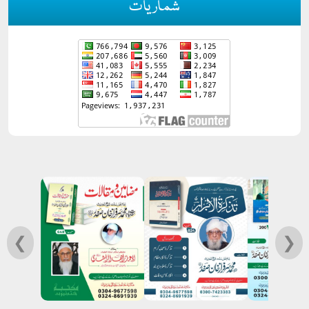
شماریات
❮
❯