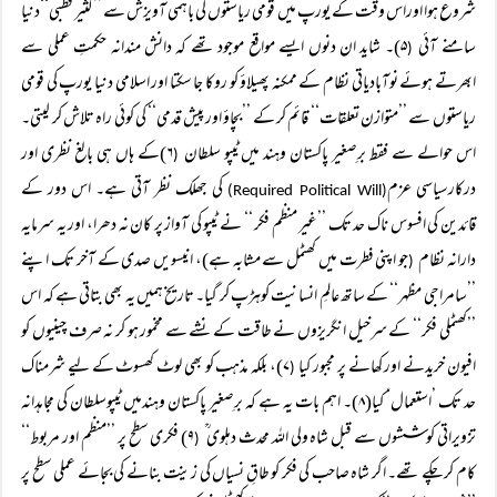
شروع ہوا اوراس وقت کے یورپ میں قومی ریاستوں کی باہمی آویزش سے ’’کثیر قطبی‘‘دنیا
سامنے آئی
۵)۔ شاید ان دنوں ایسے مواقع موجود تھے کہ دانش مندانہ حکمتِ عملی سے
(
ابھرتے ہوئے نوآبادیاتی نظام کے ممکنہ پھیلاؤ کو روکا جا سکتا اور اسلامی دنیا یورپ کی قومی
ریاستوں سے ’’متوازن تعلقات‘‘ قائم کر کے ’’بچاؤ اور پیش قدمی‘‘ کی کوئی راہ تلاش کر لیتی۔
اس حوالے سے فقط برِصغیر پاکستان وہند میں ٹیپو سلطان
۶)کے ہاں ہی بالغ نظری اور
(
درکارسیاسی عزم
کی جھلک نظر آتی ہے۔ اس دور کے
(Required Political Will)
قائدین کی افسوس ناک حد تک ’’غیر منظم فکر ‘‘ نے ٹیپو کی آواز پر کان نہ دھرا، اور یہ سرمایہ
دارانہ نظام
جو اپنی فطرت میں کھٹمل سے مشابہ ہے)، انیسویں صدی کے آخر تک اپنے
(
’’سامراجی مظہر‘‘ کے ساتھ عالمِ انسانیت کوہڑپ کر گیا۔ تاریخ ہمیں یہ بھی بتاتی ہے کہ اس
’’کھٹملی فکر‘‘ کے سرخیل انگریزوں نے طاقت کے نشے سے مخمور ہو کر نہ صرف چینیوں کو
افیون خریدنے اور کھانے پر مجبور کیا
۷)، بلکہ مذہب کو بھی لوٹ کھسوٹ کے لیے شرمناک
(
حد تک ’استعمال‘ کیا(۸)۔ اہم بات یہ ہے کہ برِصغیر پاکستان وہندمیں ٹیپوسلطان کی مجاہدانہ
تزویراتی کوششوں سے قبل شاہ ولی اللہ محدث دہلوی ؒ
۹) فکری سطح پر ’’منظم اور مربوط‘‘
(
کام کر چکے تھے۔ اگر شاہ صاحب کی فکر کو طاقِ نسیاں کی زینت بنانے کی بجائے عملی سطح پر