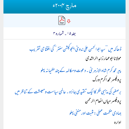
مارچ ۲۰۰۴ء
جلد ۱۵ ۔ شمارہ ۳
ڈھاکہ میں ’’سید ابو الحسن علی ندویؒ ایجوکیشن سنٹر‘‘ کی افتتاحی تقریب
مولانا ابوعمار زاہد الراشدی
پیر محمد کرم شاہ الازہریؒ ۔ دعوت ومکالمہ کے چند حکیمانہ پہلو
پروفیسر محمد اکرم ورک
برصغیر کی مذہبی فکر کا ایک تنقیدی جائزہ ۔ عالمی سیاست ومعیشت کے تناظر میں
پروفیسر میاں انعام الرحمن
جہادی حکمت عملی: مثبت اور منفی پہلو
ادارہ