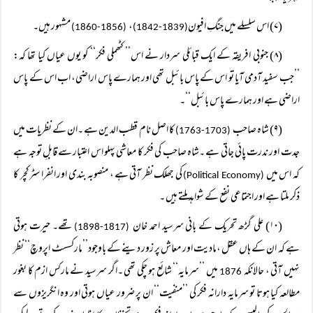
(۷) اس سلسلے میں جنگِ افیون
،
مشہور ہیں۔
(1856-1860)
(1839-1842)
(۸) جنوبی افریقہ کے ایک قبائلی سردار نے اس’’ کٹھملی فکر‘‘ کو یوں عیاں کیا تھا کہ:
’’جب سفید آدمی آیا تو اس کے پاس بائبل تھی اور ہمارے پاس اراضی، اب اس کے پاس
اراضی ہے اور ہمارے پاس بائبل‘‘۔
(۹) شاہ صاحب
کا اصل نام قطب الدین ہے ۔ان کے نظریات میں
(1703-1763)
جدت اور ندرت پائی جاتی ہے ۔شاہ صاحب کی فکر کا معاشی پہلو اس اعتبار سے قابلِ توجہ ہے
کہ اس میں
کی جھلک نظر آتی ہے ، منصوبہ بندی اور انفرا سٹرکچر کا
(Political Economy)
ذکر ملتا ہے اور اجتماعی نفع کے شواہد ملتے ہیں ۔
(۱۰) علی گڑھ تحریک کے بانی سرسید احمد خان
تھے۔ حیرت ہوتی
(1817-1898)
ہے کہ ان کے ہاں عقل ،مادیت اور معاش پر زور دینے کے باوجود’’مارکسسٹ اپروچ‘‘ نظر
نہیں آتی ، حالانکہ
میں ’’سرمایہ‘‘ شائع ہو چکی تھی ۔اگر سرسید نے مارکس ازم کا بغور
1876
مطالعہ کیا ہوتا تو سرمایہ دارانہ فکر کی ’’منفیت‘‘ ان پر ضرور عیاں ہوتی اور وہ انگریزوں سے