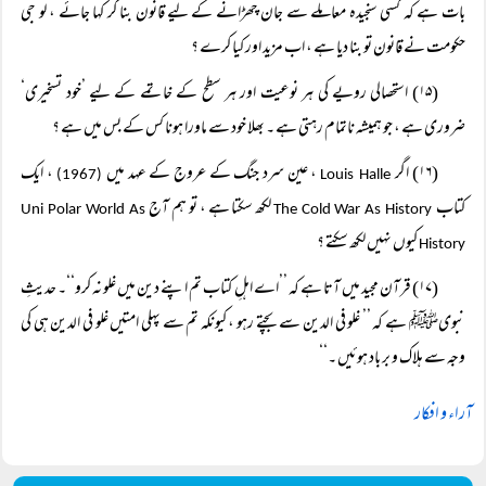
بات ہے کہ کسی سنجیدہ معاملے سے جان چھڑانے کے لیے قانون بنا کر کہا جائے ، لو جی
حکومت نے قانون تو بنا دیا ہے ، اب مزید اور کیا کرے ؟
(۱۵) استحصالی رویے کی ہر نوعیت اور ہر سطح کے خاتمے کے لیے ’خود تسخیری‘
ضروری ہے ، جو ہمیشہ ناتمام رہتی ہے ۔ بھلا خود سے ماورا ہونا کس کے بس میں ہے ؟
(۱۶) اگر
، عین سرد جنگ کے عروج کے عہد میں
، ایک
(1967)
Louis Halle
کتاب
لکھ سکتا ہے ، تو ہم آج
Uni Polar World As
The Cold War As History
کیوں نہیں لکھ سکتے ؟
History
(۱۷) قرآن مجید میں آتا ہے کہ ’’اے اہلِ کتاب تم اپنے دین میں غلو نہ کرو‘‘۔ حدیثِ
نبویﷺ ہے کہ ’’ غلو فی الدین سے بچتے رہو ، کیونکہ تم سے پہلی امتیں غلو فی الدین ہی کی
وجہ سے ہلاک و بر باد ہوئیں ۔‘‘
آراء و افکار