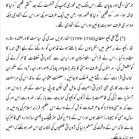
جرمنی، اٹلی اور جاپان تھے۔اس جنگ میں محوری کیمپ کی شکست کے بعد ’’کثیر قطبی‘‘ دنیا کا
خاتمہ ہوا ، اور ’’دوقطبی‘‘ دنیا کا ظہور ہوا، جس میں ایک طرف امریکہ اور اس کے اتحادی جبکہ
دوسری طرف سوویت یونین اور اس کے اتحادی تھے ۔
(۶) فتح علی ٹیپو سلطان
اٹھارہویں صدی کی سیاست کا درخشندہ ستارہ
(1750-1799)
تھا ۔ٹیپو نے برِ صغیر میں انگریزوں کے بڑھتے ہوئے قدموں کو روکنے کے لیے اعلیٰ تدبر کا
مظاہرہ کیا ۔اس نے فرانس، افغانستان اور ایران سے ’تزویراتی تعلقات‘ قائم کرنے کی
کوشش کی، مر ہٹوں کی طرف دوستی کا ہاتھ بڑھایااور چاہا کہ میسور اور حیدرآباد کے حکمران
’خاندانی قرابت‘ کے رشتے میں منسلک ہو جائیں ۔ سلطنتِ عثمانیہ کے ساتھ اس کی مراسلت
و سفارت کاری بھی تزویراتی اہمیت کی حامل تھی لیکن یورپی سیاست کے جبر
روس اور
(
آسٹریا سے ترکی کی مخاصمت) نے ترکوں کو ٹیپو کی حمایت سے باز رکھا۔ ضرورت اس امر کی
ہے کہ
مئی
کو جامِ شہادت نوش کرنے والے اس عظیم فرزندِ اسلام کی یاد میں ہر
1799
4
سال
مئی کو سیمینارز منعقد ہوں اور اس کے نام پرکوئی سٹریٹیجک پالیسی سازادارہ بھی قائم کیا
4
جائے تا کہ اس کے وقت کی مسلم دنیا کی تزویراتی غلطیوں کی نشاندہی اس طور ہوسکے کہ انہیں
دہرایا نہ جاسکے۔