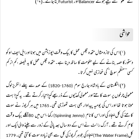
کے’’غلو‘‘ سے بچتے ہوئے
اور
بنا جائے۔(۱۷)
Futurist
Balancer
حواشی
(۱) اس کی تازہ مثال متحدہ مجلسِ عمل کا بیک وقت اپوزیشن میں ہونا اور ایل ایف او کو
دستورکا حصہ بنانے کے لیے حکومت کا ساتھ دینا ہے۔ متحدہ مجلسِ عمل کا یہ فیصلہ ،کم از کم
کسی’’ منظم سوچ‘‘ کی غمازی نہیں کرتا ۔
(۲) انگلستان کے بادشاہ جارج سوم
کے عہد سے پہلے انگریز لوگ
(1760-1820)
معمولی چرخوں پر سوت کاتتے اور معمولی کھڈیوں کے ذریعے کپڑا تیار کرتے تھے۔ یہ کپڑا بہت
موٹا ہوتا تھا اور اس کی یومیہ پیداوار بھی بہت تھوڑی تھی۔
میں ہرگریوز نے سوت
1765
کاتنے کی کل ایجاد کی اور اس کا نام
رکھا،اس میں
تکلے بیک وقت
80
(Spinning Jenny)
کام کرتے تھے ۔آرک رائٹ نے اس کے دو سال بعد پانی کے زور سے چلنے والی ایک اور
کل
ایجاد کی جو ہرگریوز کی کل سے بھی زیادہ سوت کاتتی تھی۔
1779
(The Water Frame)