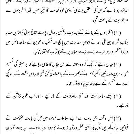
مصالحت کی پالیسی کے باوجود سرمایہ دارانہ فکر پر چند تحفظات کا اظہار ضرور کرتے ۔لیکن
اندازہ ہوتا ہے کہ ان کی ’عقل پسندی‘ ذہنی خود کفالت کا نتیجہ نہیں بلکہ انگریزوں سے
مرعوبیت کے باعث تھی۔
(۱۱) انگریزوں کے جانے کے بعد جب ریشمی رومال رپورٹ شائع ہوئی تو انڈین صدر
جناب فخر الدین علی احمد نے ایوانِ صدارت میں پانچ صد منتخب مدعوین کے ساتھ
جس میں
(
وزیرِ اعظم اور دوسرے بڑے بڑے عمائدین تھے) کتاب کا افتتاح کیا۔
(۱۲) خیال رہے کہ ایک گروہ ہمیشہ سے اس خیال کا حامی رہا ہے کہ برِ صغیر کی تقسیم
بھی ، سوویت یونین
کمیونزم
کے خطرے کے باعث کی گئی تھی اور اس وقت کے امریکی
)
(
صدر نے تقسیم کے لیے برطانیہ پر دباؤ ڈالا تھا۔
(۱۳) پہلے سامراجیت اور نئی سامراجیت کے ذریعے ، اور اب گلوبلائزیشن کے
ذریعے۔
(۱۴) اس وقت بھی بہت سے ایسے معاملات موجود ہیں جن کی بابت حکومت نے
قوانین بنا رکھے ہیں لیکن پھر بھی عمل درآمد نہ ہونے کا رونا رویا جاتا ہے۔ یہ بہت آسان