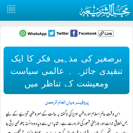
برصغیر کی مذہبی فکر کا ایک
تنقیدی جائزہ ۔ عالمی سیاست
ومعیشت کے تناظر میں
پروفیسر میاں انعام الرحمن
اس وقت عالمِ اسلام اور وطنِ عزیز کی ناگفتہ بہ حالت کے معروضی تجزیے کے لیے
جس اخلاقی جرات اور تاریخی شعور کی ضرورت ہے، شاید اس سے دیدہ و دانستہ پہلو تہی برتی جا