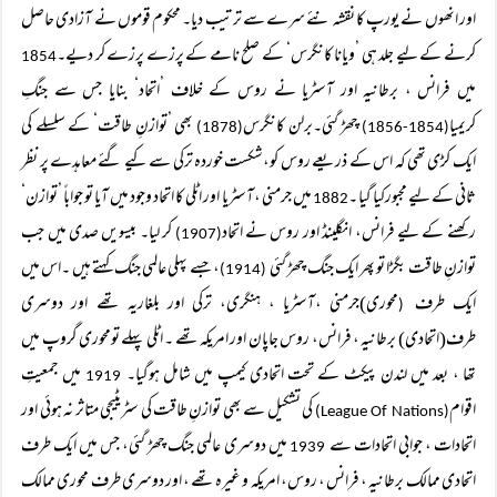
اور انھوں نے یورپ کا نقشہ نئے سرے سے ترتیب دیا۔ محکوم قوموں نے آزادی حاصل
کرنے کے لیے جلد ہی ’ویانا کانگرس‘ کے صلح نامے کے پرزے پرزے کر دیے۔
1854
میں فرانس ، برطانیہ اور آسٹریا نے روس کے خلاف ’اتحاد‘ بنایا جس سے جنگِ
کریمیا
چھڑ گئی۔برلن کانگرس
بھی ’توازنِ طاقت‘ کے سلسلے کی
(1878)
(1854-1856)
ایک کڑی تھی کہ اس کے ذریعے روس کو،شکست خوردہ ترکی سے کیے گئے معاہدے پر نظر
ثانی کے لیے مجبورکیا گیا ۔
میں جرمنی ،آسٹریا اور اٹلی کا اتحاد وجود میں آیا تو جواباً ’توازن‘
1882
رکھنے کے لیے فرانس، انگلینڈ اور روس نے اتحاد
کر لیا۔ بیسویں صدی میں جب
(1907)
توازنِ طاقت بگڑا تو پھر ایک جنگ چھڑ گئی
، جسے پہلی عالمی جنگ کہتے ہیں ۔اس میں
(1914)
ایک طرف
محوری)جرمنی ،آسٹریا ، ہنگری، ترکی اور بلغاریہ تھے اور دوسری
(
طرف(اتحادی) برطانیہ ، فرانس، روس جاپان اور امریکہ تھے ۔ اٹلی پہلے تومحوری گروپ میں
تھا ، بعد میں لندن پیکٹ کے تحت اتحادی کیمپ میں شامل ہوگیا۔
میں جمعیتِ
1919
اقوام
کی تشکیل سے بھی توازنِ طاقت کی سٹریٹیجی متاثر نہ ہوئی اور
(League Of Nations)
اتحادات ، جوابی اتحادات سے
میں دوسری عالمی جنگ چھڑ گئی، جس میں ایک طرف
1939
اتحادی ممالک برطانیہ ، فرانس ، روس، امریکہ و غیرہ تھے ، اور دوسری طرف محوری ممالک