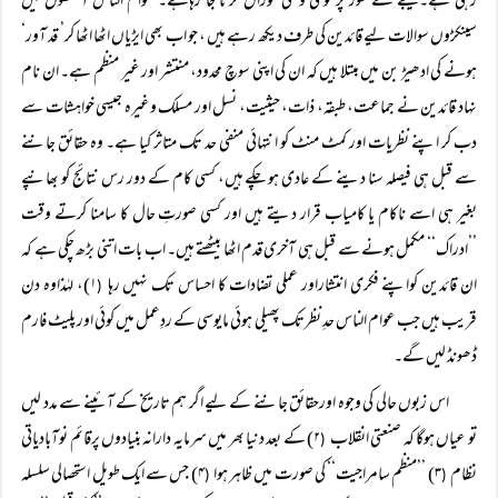
رہی ہے۔ نتیجے کے طور پر قومی و ملی مورال گرتا جا رہاہے۔ عوام الناس آنکھوں میں
سینکڑوں سوالات لیے قائدین کی طرف دیکھ رہے ہیں ، جو اب بھی ایڑیاں اٹھا اٹھا کر’ قد آور‘
ہونے کی ادھیڑ بن میں مبتلا ہیں کہ ان کی اپنی سوچ محدود، منتشر اور غیر منظم ہے۔ ان نام
نہاد قائدین نے جماعت، طبقہ، ذات، حیثیت، نسل اور مسلک وغیرہ جیسی خواہشات سے
دب کر اپنے نظریات اور کمٹ منٹ کو انتہائی منفی حد تک متاثر کیا ہے۔ وہ حقائق جاننے
سے قبل ہی فیصلہ سنا دینے کے عادی ہو چکے ہیں، کسی کام کے دور رس نتائج کو بھانپے
بغیر ہی اسے ناکام یا کامیاب قرار دیتے ہیں اور کسی صورتِ حال کا سامنا کرتے وقت
’’ادراک‘‘ مکمل ہونے سے قبل ہی آخری قدم اٹھا بیٹھتے ہیں۔ اب بات اتنی بڑھ چکی ہے کہ
ان قائدین کواپنے فکری انتشاراور عملی تضادات کا احساس تک نہیں رہا
۱)، لہٰذاوہ دن
(
قریب ہیں جب عوام الناس حدِ نظرتک پھیلی ہوئی مایوسی کے ردِعمل میں کوئی اور پلیٹ فارم
ڈھونڈ لیں گے۔
اس زبوں حالی کی وجوہ اورحقائق جاننے کے لیے اگر ہم تاریخ کے آئینے سے مدد لیں
تو عیاں ہوگا کہ صنعتی انقلاب
۲) کے بعد دنیا بھر میں سرمایہ دارانہ بنیادوں پرقائم نوآبادیاتی
(
نظام
۳) ’’منظم سامراجیت‘‘ کی صورت میں ظاہر ہوا
۴) جس سے ایک طویل استحصالی سلسلہ
(
(