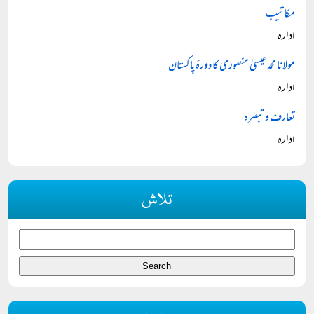
مکاتیب
ادارہ
مولانا محمد عیسیٰ منصوری کا دورۂ پاکستان
ادارہ
تعارف و تبصرہ
ادارہ
تلاش