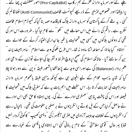
چلے گئے اورسرمایہ دارانہ فکرکے ہم رکاب
امورِ سلطنت پر چھا گئے ۔
(Pro-Capitalist)
پراپیگنڈا اور مخصوص لٹریچر کے ذریعے کمیونسٹ مخالف
فضا قائم کی
(Anti-Communist)
گئی ۔ یہ طے کر کے پاکستان کو سرمایہ دارانہ بلاک کا باقاعدہ حصہ بنا گیاکہ کمیونزم اسلام مخالف
نظریہ ہے۔راقم کی رائے میں اس معاملے میں ’’غلو‘‘ سے کام لیا گیا ۔ضرورت اس امر کی
تھی کہ دونوں بلاکوں میں کسی میں شمولیت یا غیر جانبداری اختیار کرنے کے حوالے سے
’’اجتہاد‘‘ کیا جاتا، کہ معاملہ اتنا سادہ نہ تھا۔ اس طرح غلو کی وجہ سے اسلام’’ سامراجیت پسند‘‘
بن کر سامنے آیا ، حالانکہ اسلام کی صحیح اپروچ افراط و تفریط کی بجائے توازن کے داعی اور
علم بردار
کی ہے اور اسی وجہ سے پڑھا لکھا باشعور طبقہ ’دین‘ سے دور ہوتا چلا
(Balancer)
گیا کہ شاید مذہب عوام کے لیے افیون ہی ہے کیونکہ مذہبی طبقہ بالعموم سرمایہ دارانہ
سامراجیت کی حمایت کرتا رہا۔ اس سلسلے میں اہم بات یہ ہے کہ مغربی بلاک میں شمولیت کا
فیصلہ اور اس کی پشت پناہی ’عسکری ادارے‘ نے کی۔ یوں اجتہاد کا حق بھی اس ادارے
نے حاصل کر لیا جس کے بل بوتے پر انگریزوں نے برِ صغیر پر حکومت کی تھی۔
خیال رہے
(
کہ انگریزوں کے خلاف جدوجہدِ آزادی میں ملٹری آفیسرز کی ’’دیسی کھیپ‘‘ کا کوئی کردار نہیں
تھا) بہر حال ’’قومی سلامتی‘‘ کے نام پر بنائی گئی اس اجتہادی پالیسی کے غبارے سے