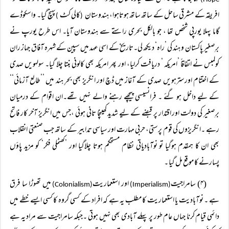
افریقہ کے مشرقی ساحل کے ساتھ ساتھ ہوتاہوا، ہندوستان
کالی کٹ
پہنچ گیا۔ واسکوڈے
)
(
گاما پہلا یورپی شخص تھا ، جو بالکل بحری راستے سے ہندوستان آیا۔ اس طرح یورپ نے
برِصغیر پاکستان و ہند کی ’راہ‘ دیکھ لی۔تاریخ کے اسی عہد میں سپین کے شہرہ آفاق جہاز ران
کولمبس نے اتفاقاً ’امریکہ ‘ دریافت کرلیا، اور پھر امریکہ بھی کالونی بنتا چلا گیا۔ سولہویں صدی
کے اختتام اورسترہویں صدی کے آغاز میں ڈچ اور انگریز بھی بحرِ ہند میں ’’طالع آزمائی‘‘
کے لیے داخل ہو گئے ۔ فرانسیسی پیچھے رہنے والے نہیں تھے۔ان اقوام کے درمیان
برِصغیر کی دولت اور اقتدار پر قبضے کے لیے شدید کھینچا تانی ہوئی ،جس میں انگریز آخر کار فاتح
رہے ۔انگریزوں کی قوم پرستی، حربی مہارت اور سیاسی تدابیر کے ساتھ جب صنعتی انقلاب
بھی ان کا ہمقدم ہوگیا تو نوآبادیاتی نظام مستحکم ہوتا چلاگیا اور ’کھٹملی فکر‘ کو مزید پاؤں
پسارنے کا موقع مل گیا ۔
(۴) سامراجیت
اور استعماریت
میں تھوڑا سا فرق
(Colonialism)
(Imperialism)
ہے ۔ نوآبادیت یا استعماریت کا مطلب یہ ہے کہ افراد کے کسی گروہ کا کسی ایسے خطے میں
دائمی قیام کرنا جہاں عام طور پر پہلے آبادی بھی نہیں ہوتی ۔جبکہ سامراجیت سے مراد یہ ہے