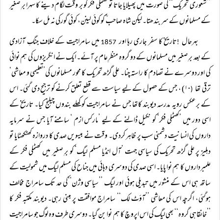
’’شعوری تحریک‘‘ کی صورت میں پھیلایا جاتا تو کھٹملی فکر کو بر وقت لگام دینے کا سہرا برِ صغیر
کے مسلمانوں کے سر بندھتا۔ لیکن شاہ صاحب ؒ کو کوئی لینن، کوئی گورکی نہ مل سکا۔
بہرحال
تاریخ کا سفر جاری رہا اور
میں سامراجیت کے خلاف جنگِ آزادی
1857
!
کے بعد برِ صغیر میں مسلمانوں کے دو گروہ منظرِ عام پر آئے۔ ایک نے انگریزوں کی ہم نوائی
کی اور دوسرے نے تصادم کا راستہ چنا۔ علی گڑھ تحریک کا محور مسلمانوں کی’تعلیمی و معاشی‘
ترقی تھا
۱۰) ، جس کے حصول کے لیے سیاست سے قطع تعلق کرنے کو ترجیح دی گئی۔ اس
(
کے برعکس رویہ مدرسہ دیوبند کاتھا جس نے سامراجیت کو کھلے بندوں چیلنج کیا۔ تاریخ کے
اسی دور میں ’کھٹملی فکر‘ کو نکیل ڈالنے کے لیے ’مارکس ازم ‘ سامنے آیا جس نے سرمایہ
داروں کی انسانیت دشمنی سب پر ظاہر کردی۔ وقت نے بیسویں صدی کا دروازہ کھٹکھٹایا تو
دہلیز پر علی گڑھ تحریک کی سیاسی جہت ’آل انڈیا مسلم لیگ‘ کو برِ صغیر میں کھٹملی فکر کے
علمبرداروں کا ہم نوا پایا۔ اسی صدی کی دوسری دہائی میں جناح کی مسلم لیگ میں شمولیت کے
ساتھ ہی اس کے منشور میں تبدیلی ہوئی اور لیگ ’’سیاسی وژن‘‘کی حد تک سامراج مخالف
ہوگئی، اگرچہ اس کی معاشی ’’آؤٹ لک‘‘ سامراج موافقت پر مبنی رہی۔ دیوبند مکتبہ فکر کا
’’خانقاہی گروہ‘‘ بھی لیگ کی اس اپروچ کا ہم نوا بن گیا۔ دوسری طرف وہ لوگ جو سامراجیت