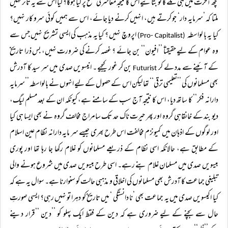
کچھ آخرت میں ہی ملے گا تو بتائیے اس کا نتیجہ معاشرتی سطح پر کیا ہوگا؟ کیا اس سے یہ تاثر نہیں
ملتا کہ ’سرمایہ دار‘ جو کرتے ہیں، انہیں کرنے دیا جائے، اس سے ہمیں کوئی سرو کار نہیں؟
کیا یہ با لواسطہ
اپروچ نہیں ؟ کیا یہ مذہب کی ایسی تشریح نہیں جس سے
(Pro- Capitalist)
وہ عوام کے لیے حقیقتاً ’’افیون‘‘ بن جائے ؟ غصہ کرنے کی ضرورت نہیں، بس ذرا تاریخ
کے آئینے سے مدد لے کر
بن کر غور کیجیے ۔ انیسویں صدی میں سر سید کا آدرش
Futurist
بھی مسلمانوں کی ’’تعلیمی ترقی‘‘ تھا لیکن اس کے حصول کے لیے انہوں نے با لواسطہ ’’سرمایہ
دارانہ فکر‘‘ کا ساتھ دیا، اس کا نتیجہ آج سب کے سامنے ہے، کیونکہ ان کے بعد مسلم لیگ،
دیو بند کے خانقاہی گروہ اور پھر حیرت ناک حد تک سامراج مخالف گروہ نے بھی ایسا ہی کیا
اور لوگوں کے اذہان میں کمیونزم مخالفت اس طرح بھری جیسے سر مایہ دارانہ نظام عین اسلام
کے مطابق ہے، حالانکہ اسی نظام کے ذریعے مسلمانوں کو غلام رکھا جا رہا تھا اور پوری
بیسویں صدی میں مسلمان غلام بنے رہے۔ اسی طرح بیسویں صدی میں شروع ہونے والی
تبلیغی جماعت کا آدرش بھی مسلمانوں کی اخلاقی و مذہبی حالت کو سنوارنا ہے۔ سوال یہ ہے کہ
کیا اکیسویں صدی میں یہ جماعت بھی ’نا دانستگی ‘ میں تاریخ کو دہرا تو نہیں رہی؟ ایسی صورتِ
حال سے بچنے کے لیے ضروری ہے کہ دین کے فقط ایک پہلو کو ’’دین ‘‘قرار دینے