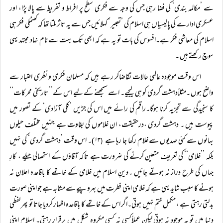
سے ’مکالمہ بندی‘ کی فضا رہی جس کی وجہ سے فکری سطح پر افراط و تفریط سے پالا پڑا، اور
عسکری ادارے کی پالیسیاں ہی اسلام کی ’تعبیر ‘ کہلائیں جس سے یہ تاثر ملتا تھا کہ کھٹملی فکر ہی
اسلام کی معاشی فکر ہے۔افسوس کی بات تو یہ ہے کہ ابھی تک بہت سے نام نہاد مجتہد یہی
سوچ رکھتے ہیں ۔
اس وقت موجودہ عالمی حالات تقاضاکر رہے ہیں کہ مسلمان فکری و نظری اعتبار سے
واضح ہوں ۔مثلاًدہشت گردی کو ہی لیجیے۔ اسے سمجھنے کے لیے اس کے’’ تاریخی محرکات‘‘
کا سنجیدگی سے تجزیہ کرنا ہوگا۔راقم کی رائے میں اس کی جڑیں ’کلی آزادی‘ کے تصور میں
پیوست ہیں ۔ دہشت گردی ،درحقیقت، ان غلاموں کی بغاوت ہے جنہیں مختلف حیلوں
بہانوں سے کئی صدیوں سے غلام رکھا جا رہا ہے
۱۳)۔ اس وقت ’دہشت گردی‘ کی نہیں
(
بلکہ ’’غلامی‘‘ کی تعریف متعین کرنے کی ضرورت ہے تاکہ آقاؤں کے استحصالی حیلے ، کارِ
جہاں کی طرح دراز نہ ہوتے جائیں ۔دینِ اسلام میں غلامی کے خاتمے کا باقاعدہ اعلان نہ
ہونے کا سبب شاید یہی ہے کہ غلامی اپنی فطرت میں بہروپیے سے مشابہ ہے جو اپنی صورت
بدلتی رہتی ہے ، مکمل ختم نہیں ہوتی۔اگر اس کے خاتمے کا باقاعدہ اظہار کردیا جاتا تو پھر لفظی
دنیا میں تو یہ موجود نہ ہوتی لیکن عملاًکسی نہ کسی مکروہ شکل میں برقرار رہتی۔ اسلام اپنی