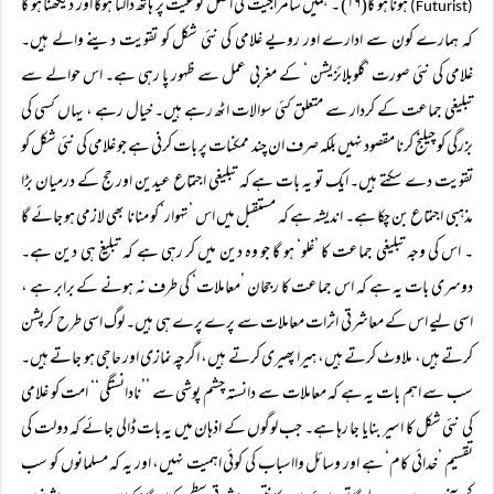
ہونا ہو گا(۱۶) ۔ ہمیں سامراجیت کی اصل نوعیت پر ہاتھ ڈالنا ہوگا اور دیکھنا ہو گا
(Futurist)
کہ ہمارے کون سے ادارے اور رویے غلامی کی نئی شکل کو تقویت دینے والے ہیں۔
غلامی کی نئی صورت ’گلوبلائزیشن ‘ کے مغربی عمل سے ظہور پا رہی ہے۔ اس حوالے سے
تبلیغی جماعت کے کردار سے متعلق کئی سوالات اٹھ رہے ہیں۔ خیال رہے ، یہاں کسی کی
بزرگی کو چیلنج کرنا مقصود نہیں بلکہ صرف ان چند ممکنات پر بات کرنی ہے جو غلامی کی نئی شکل کو
تقویت دے سکتے ہیں۔ ایک تو یہ بات ہے کہ تبلیغی اجتماع عیدین اور حج کے درمیان بڑا
مذہبی اجتماع بن چکا ہے۔ اندیشہ ہے کہ مستقبل میں اس ’تہوار‘ کو منانا بھی لازمی ہو جائے گا
۔ اس کی وجہ تبلیغی جماعت کا ’غلو‘ ہو گا جو وہ دین میں کر رہی ہے کہ تبلیغ ہی دین ہے۔
دوسری بات یہ ہے کہ اس جماعت کا رجحان ’معاملات‘ کی طرف نہ ہونے کے برابر ہے ،
اسی لیے اس کے معاشرتی اثرات معاملات سے پرے پرے ہی ہیں۔ لوگ اسی طرح کرپشن
کرتے ہیں، ملاوٹ کرتے ہیں، ہیرا پھیری کرتے ہیں، اگرچہ نمازی اور حاجی ہو جاتے ہیں۔
سب سے اہم بات یہ ہے کہ معاملات سے دانستہ چشم پوشی سے ’’نادانستگی‘‘ امت کو غلامی
کی نئی شکل کا اسیر بنایا جا رہا ہے۔ جب لوگوں کے اذہان میں یہ بات ڈالی جائے کہ دولت کی
تقسیم ’خدائی کام‘ ہے اور وسائل وااسباب کی کوئی اہمیت نہیں، اور یہ کہ مسلمانوں کو سب