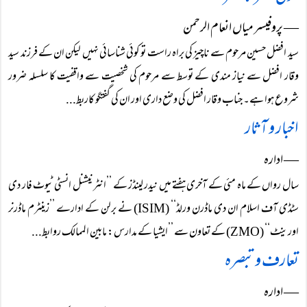
― پروفیسر میاں انعام الرحمن
سید افضل حسین مرحوم سے ناچیز کی براہ راست تو کوئی شناسائی نہیں لیکن ان کے فرزند سید
وقار افضل سے نیاز مندی کے توسط سے مرحوم کی شخصیت سے واقفیت کا سلسلہ ضرور
شروع ہوا ہے۔ جناب وقار افضل کی وضع داری اور ان کی گفتگو کاربط...
اخبار و آثار
― ادارہ
سال رواں کے ماہ مئی کے آخری ہفتے میں نیدر لینڈز کے ’’انٹر نیشنل انسٹی ٹیوٹ فار دی
سٹڈی آف اسلام ان دی ماڈرن ورلڈ‘‘ (ISIM) نے برلن کے ادارے ’’زینٹرم ماڈرنر
اورینٹ‘‘ (ZMO) کے تعاون سے ’’ایشیا کے مدارس: مابین الممالک روابط...
تعارف و تبصرہ
― ادارہ