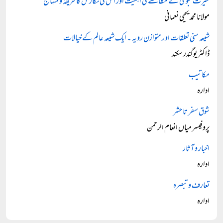
سیرت نبوی کے مطالعے کی اہمیت اور اس کی نگارش کا طریقہ و منہاج
مولانا محمد یحیی نعمانی
شیعہ سنی تعلقات اور متوازن رویہ ۔ ایک شیعہ عالم کے خیالات
ڈاکٹر یوگندر سکند
مکاتیب
ادارہ
شوق سفر تا حشر
پروفیسر میاں انعام الرحمن
اخبار و آثار
ادارہ
تعارف و تبصرہ
ادارہ