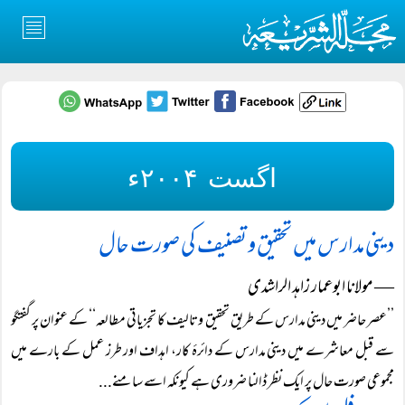
اگست ۲۰۰۴ء
دینی مدارس میں تحقیق و تصنیف کی صورت حال
― مولانا ابوعمار زاہد الراشدی
’’عصر حاضر میں دینی مدارس کے طریق تحقیق وتالیف کا تجزیاتی مطالعہ‘‘ کے عنوان پر گفتگو
سے قبل معاشرے میں دینی مدارس کے دائرۂ کار، اہداف اور طرز عمل کے بارے میں
مجموعی صورت حال پر ایک نظر ڈالنا ضروری ہے کیونکہ اسے سامنے...