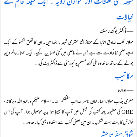
شیعہ سنی تعلقات اور متوازن رویہ ۔ ایک شیعہ عالم کے
خیالات
― ڈاکٹر یوگندر سکند
مولانا کلب صادق انڈیا کے ممتاز اثنا عشری شیعہ راہنما ہیں۔ ان کا تعلق لکھنو کے ایک
ایسے علمی خانوادے سے ہے جس نے ماضی میں کئی علما پیدا کیے۔ ایک ممتاز عالم دین
ہونے کے ساتھ ساتھ وہ علی گڑھ مسلم یونیورسٹی سے ڈاکٹریٹ کی...
مکاتیب
― ادارہ
مکرمی جناب مولانا عمار خان ناصر صاحب حفظکم اللہ۔ السلام علیکم ورحمۃ اللہ وبرکاتہ۰
ORE کی مطبوعہ چند کتب کی شکل میں آپ کا بھیجا ہوا ہدیہ موصول ہوا۔ آپ کی اس
نوازش کا بہت بہت شکریہ۔ ان میں بعض کتب سے استفادہ بھی کیا۔ حدود...
شوق سفر تا حشر