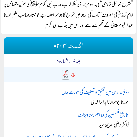
’’شرح شمائل ترمذی‘‘ (جلد دوم)۔ زیر نظر کتاب جناب نبی اکرم ﷺ کی سنن وشمائل پر
امام ترمذیؒ کی معروف کتاب کی اردو میں شرح کا دوسرا حصہ ہے جو ممتاز صاحب علم مولانا
عبد القیوم حقانی کے قلم سے ہے اور اس میں جناب نبی اکرم...
اگست ۲۰۰۴ء
جلد ۱۵ ۔ شمارہ ۸
دینی مدارس میں تحقیق و تصنیف کی صورت حال
مولانا ابوعمار زاہد الراشدی
تاریخ فلسطین کی دو اہم دستاویزات
ڈاکٹر رضی الدین سید