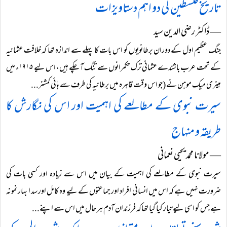
تاریخ فلسطین کی دو اہم دستاویزات
― ڈاکٹر رضی الدین سید
جنگ عظیم اول کے دوران برطانویوں کو اس بات کا پہلے سے اندازہ تھا کہ خلافت عثمانیہ
کے تحت عرب باشندے عثمانی ترک حکمرانوں سے تنگ آ چکے ہیں، اس لیے ۱۹۱۵ء میں
ہینری میک موہن نے (جو اس وقت قاہرہ میں برطانیہ کی طرف سے ہائی کمشنر...
سیرت نبوی کے مطالعے کی اہمیت اور اس کی نگارش کا
طریقہ و منہاج
― مولانا محمد یحیی نعمانی
سیرت نبوی کے مطالعے کی اہمیت کے بیان میں اس سے زیادہ اور کسی بات کی
ضرورت نہیں ہے کہ اس میں انسانی افراد اور جماعتوں کے لیے وہ کامل اور سد ا بہار نمونہ
ہے جس کو اسی لیے تیار کیا گیا تھاکہ فرزندان آدم ہر حال میں اس سے اپنے...