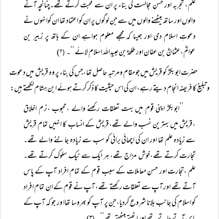
علم، تجربہ اور حسنِ مجالست کی بناء پر ان سے محبت کرتے تھے۔چنانچہ آنے
والوں اور ساتھ بیٹھنے والوں میں سے جن لوگوں پر ان کو اعتماد تھا ان کوانہوں نے
دعوتِ اسلام دی اور جیسا کہ مجھے معلوم ہواہے ان کے ہاتھ پر زبیر بن
عوامؓ،عثمانؓ بن عفان اور طلحہؓ بن عبیداللہ اسلام لائے ‘‘۔
۲)
(
حضرت ابوبکرؓ کو قریش میں جو مقام ومرتبہ حاصل تھا،جس کی بناء پر وہ قریش میں دعوت
وتبلیغ کا فریضہ انجام دیتے رہے، ان کی اس حیثیت کا ذکر کرتے ہوئے ابن ہشام لکھتے ہیں:
’’ابوبکرؓ اپنی قوم میں بہت تعلقات رکھنے والے ،محبوب ،نرم اخلاق
،قریش میں بہترین نسب والے تھے،قریش کے انساب کا انہیں تمام قریش
سے زیادہ علم تھا اور ان کی اچھائی برائی کو سب سے زیادہ جاننے والے تھے۔
تجارت کرتے تھے،خوش مزاج تھے، ہر ایک سے نیک سلوک کرتے تھے۔
علم ،تجارت اور حسنِ معاملات کے سبب قوم کے تمام افراد آپ کے پاس
آتے تھے اور آپ سے تعلقات رکھتے تھے، آپ نے قوم کے ان تمام افراد
کو اسلام کی جانب بلانا شروع کردیا،جن پر آپ کو بھروسا تھاا ور جو کہ آپ کے