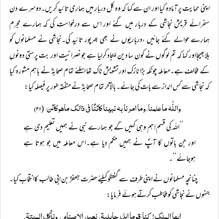
اپنی حمایت پر آمادہ کیا اور ان سے کہا کہ وہ کل دربار میں ہماری تائید کریں۔دوسرے دن
سفرائے قریش نجاشی کے دربار میں گئے اور اس سے درخواست کی کہ ہمارے مجرم
ہمارے حوالے کئے جائیں ،درباریوں نے بھی بھرپور تائید کی۔نجاشی نے مسلمانوں کو
بلابھیجااور کہا کہ تم لوگوں نے کون سا دین ایجاد کرلیا ہے جو نصرانیت اور بت پرستی دونوں
کے مخالف ہے۔معاملہ چونکہ بڑا نازک اور تشویش ناک تھا اسلئے تمام صحابہؓ نے باہم مشورہ کیا
کہ نجاشی سے کس انداز سے بات کی جائے۔ بالآخر تمام صحابہؓ نے متفقہ طور پر فیصلہ کیا:
واللّٰہ ماعلمنا،وما امرنا بہ نبینا کائنًا فی ذالک ماھوکائن
۲۱)
(
’’اللہ کی قسم!ہم وہی کہیں گے جو ہمارے نبی نے ہمیں تعلیم دی ہے
اور جن باتوں کا آپؐ نے ہمیں حکم دیا ہے۔اس معاملہ میں جو ہوتا ہے
ہوجائے‘‘۔
چنانچہ مسلمانوں نے اپنی طرف سے گفتگو کیلئے حضرت جعفرؓ بن ابی طالب کاانتخاب کیا۔
جنہوں نے نجاشی کومخاطب کرتے ہوئے فرمایا:
ایھا الملک! کنا قوما اہل جاہلیۃ، نعبد الاصنام، ونأکل المیتۃ،