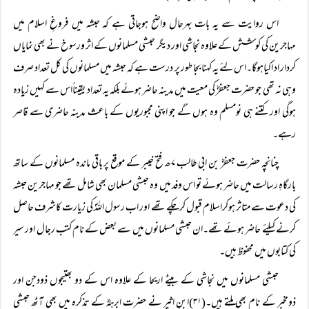
اس روایت سے یہ بات بہرحال واضح ہوجاتی ہے کہ حبشہ میں فروغِ اسلام میں
مہاجرین کی کوشش کے علاوہ نجاشی اور دیگر حبشی مسلمانوں کے اثر ورسوخ نے بھی نمایاں
کردار اد اکیاہوگا۔اس لئے یہ کہنا بجا طور پر درست ہے کہ حبشہ میں مسلمانوں کی کل تعداد صرف
وہی نہ تھی جو حضرت جعفرؓ کی معیت میں مدینہ حاضر ہوئے بلکہ یہ تعداد یقیناًاس سے کہیں زیادہ
ہوگی اور کتنے ہی نومسلم وہ ہوں گے جو اپنی مجبوریوں کے باعث مدینہ حاضری سے قاصر
رہے۔
چنانچہ حضرت جعفرؓ بن ابی طالب ۷ھ فتح خیبر کے موقع پر باقی ماندہ مسلمانوں کے ساتھ
بارگاہِ رسالت میں حاضر ہوئے تو اس وفد میں وہ حبشی مسلمان بھی شامل تھے جو مہاجرین حبشہ
کی دعوت سے متاثر ہوکراسلام قبول کرچکے تھے اور اب رسول اللہؐ کی زیارت کاشرف حاصل
کرنے کیلئے حاضر ہوئے تھے۔ان حبشی مسلمانوں میں سے بعض کے نام کتب رجال اور سیر
کی کتابوں میں محفوظ ہیں۔
حبشی مسلمانوں میں نجاشی کے بیٹے اریحا کے علاوہ اس کے دو بھتیجوں ذودجن اور
ذومخبر کے نام بھی ملتے ہیں۔(۳۱)ابنِ اثیر نے حضرت ابرہہؓ کے تذکرہ میں بھی آٹھ حبشی