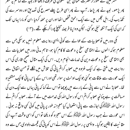
مشرکین نے گھورکر حضرت عثمانؓ بن مظعون کی طرف دیکھا اور لبید سے کہا تم یہ شعر
پھر پڑھو۔ لبید نے پھر پڑھا ۔آپ نے پھر اسی طرح پہلے مصرع کی تصدیق اور دوسرے کی
تکذیب کی۔اہلِ مجلس میں سے ایک احمق شخص اٹھا اور ان پر حملہ کردیا ،ان کو مارا یہاں تک
کہ ان کی ایک آنکھ نیلی ہوگئی۔ لیکن وہ اپنا فریضۂ تبلیغ پورا کرچکے تھے۔(۱۳)
مکی دور میں تو صحابیات کے حوالے سے کوئی ایسی روایت معلوم نہیں ہوسکی جس سے
معلوم ہوکہ انہوں نے اجتماعی سطح پر دعوت کا کام کیا ہو،تاہم مدنی دور میں صحابیات نے
بھی اجتماعی سطح پر دعوتِ دین کی خدمات انجام دیں۔ اس کی ایک مثال صحیح بخاری کی اس
روایت میں ملتی ہے کہ ایک غزوہ میں صحابہ کرامؓ پانی کی تلاش میں نکلے تو حسنِ اتفاق سے
ایک عورت سے ملاقات ہوگئی جو ایک اونٹ پر سوار تھی اور اس کے پاس پانی کا ایک مشکیزہ
تھا۔صحابہؓ نے اس سے پانی کے بارے میں پوچھا تو اس نے کہا کہ پانی یہاں سے ایک دن کی
مسافت پر ہے چنانچہ صحابہ کرامؓ اس کو رسول اللہ اکی خدمت میں لے آئے۔صحابہ کرامؓ نے
رسول اللہ ﷺ کی اجازت سے پانی استعمال کیا معجزانہ طور پر پانی میں کوئی کمی واقع نہ ہوئی ۔
اس عورت نے جب رسول اللہ ﷺ کے اس معجزہ کو دیکھا تو اس کو اسی وقت آپ ا کی
حقانیت کا یقین ہوگیا۔ واپسی پر رسول اللہ ﷺ نے اس کو پانی کی قیمت دلوادی جس سے وہ