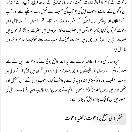
دعوت کے کام کا آغاز نہایت حکمت،تدبر اور تدریج کے ساتھ فرمایا۔آپ انے ابتداء اً
ان لوگوں کے سامنے دعوت پیش کی جو آپ کی صحبت سے فیض یاب ہوچکے تھے اور آپ
کے اخلاق او رچالیس سالہ زندگی کے شب وروز سے آگاہ تھے۔انہوں نے بلا تامل اس
دعوت کو قبول کرلیا چنانچہ عورتوں میں حضرت خدیجہؓ ،مردوں میں حضرت ابوبکرؓ،غلاموں میں
حضرت زیدؓ بن حارثہ اور بچوں میں حضرت علیؓ نے سب سے پہلے قبولیتِ اسلام کا شرف
حاصل کیا۔
تیرہ سالہ مکی دور کا مطالعہ کرنے سے یہ بات واضح ہوتی ہے کہ دعوتِ دین کے لئے
صحابہ کرامؓ نے رسول اللہ ﷺ کی بھر پور معاونت کی اور اس ضمن میں پیش آنے والی ہر
اذیت ،تکلیف اور دکھ کوبڑی خندہ پیشانی سے برداشت کیا۔دعوتِ دین کے اس مشکل اور
کٹھن دور میں رسول اللہ ﷺ اور صحابہ کرامؓ نے جو مناہج اور اسالیب اختیار فرمائے، ذیل کی
سطور میں ان کا ایک جائزہ پیش کیاجارہا ہے۔
انفرادی سطح پر دعوت / خفیہ دعوت