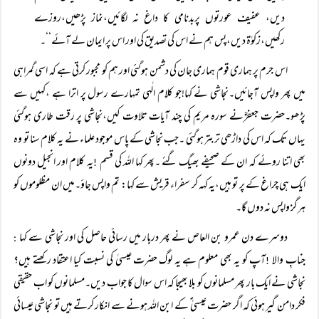
دیں، عفیف عورتوں پربدنامی کا داغ نہ لگائیں،نماز پڑھیں،روزے
رکھیں،زکوٰۃ دیں،پس ہم نے اس کی تصدیق کی اور اس پر ایمان لے آئے‘‘۔
اس جرم پر ہماری قوم ہماری جان کی دشمن ہوگئی اور ہم کو مجبور کرتی ہے کہ اسی گمراہی
میں پھر واپس آجائیں۔نجاشی نے کہا!جو کلام الٰہی تمہارے رسول پر اترا ہے ،کہیں سے
پڑھو۔حضرت جعفرؓنے سورہ مریم کی چند آیات تلاوت کیں،نجاشی پر رقت طاری ہوگئی
یہاں تک کہ اس کی داڑھی تربتر ہوگئی ۔جب نجاشی کے پاس موجود علماء نے یہ کلام سنا تو وہ
بھی اتنا روئے کہ ان کے صحیفے بھیگ گئے ۔پھر کہا اللہ کی قسم
یہ کلام اور انجیل دونوں
!
ایک ہی چراغ کے پر تو ہیں،یہ کہہ کر سفراء قریش سے کہا: تم واپس جاؤ۔میں ان مظلوموں کو
ہرگز واپس نہ دوں گا۔
دوسرے دن عمرو بن العاص نے پھر دربار میں رسائی حاصل کی اور نجاشی سے کہا
:
جنابِ والا
آپ کو یہ بھی معلوم ہے یہ لوگ حضرت عیسیٰ کی نسبت کیا اعتقاد رکھتے ہیں؟
!
نجاشی نے ایک بار پھر مسلمانوں کو بلا بھیجا کہ اس سوال کا جواب دیں۔مسلمانوں کو اب حقیقی
فکر دامن گیر ہوئی کہ اگر حضرت عیسیٰ ؑ کے ابن اللہ ہونے سے انکار کرتے ہیں تو نجاشی عیسائی