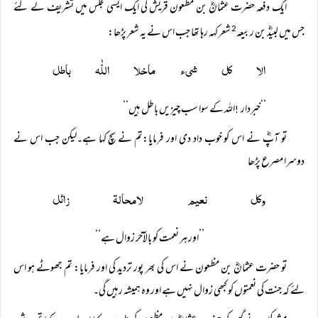
ایک دفعہ حضرت عثمانؓ بن مظعون قریش کی ایک ایسی مجلس میں تشریف لے گئے
جس میں لبیدؓ بن ربیعہ
شعر کہہ رہا تھا جب اس نے یہ شعر پڑھا:
2
الا کل شیء ماخلا اللّٰہ باطل
’’خبردار
اللہ کے سوا سب چیزیں باطل ہیں‘‘
!
تو آپؓ نے اس کو خوب داد دی اور فرمایا:تم نے سچ کہا ہے۔لیکن جب اس نے
دوسرا مصرع پڑھا
وکل نعیم لامحالۃ زائل
’’اور ہر نعمت کو بالآخر زوال ہے‘‘
تو حضرت عثمانؓ بن مظعون نے اس کی بھر پور تردید کی اور فرمایا: تم جھوٹے ہو اس
لئے کہ جنت کی نعمتوں کو کبھی زوال نہیں ہے اور وہ ہمیشہ رہیں گی۔