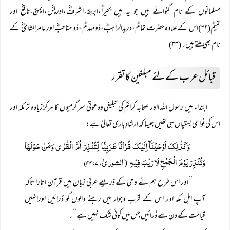
مسلمانوں کے نام گنوائے ہیں جو یہ ہیں بحیراؓ،ابرہہؓ،اشرفؓ،ادریسؓ،ایمنؓ،نافعؓ اور
تمیمؓ(۳۲)اس کے علاوہ حضرت تمامؓ،دریدالراہبؓ،ذومہدمؓ ،ذو مناحبؓ اور عامرالشامیؓ کے
نام بھی ملتے ہیں۔(۳۳)
قبائل عرب کے لئے مبلغین کا تقرر
ابتداء میں رسول اللہ ااور صحابہ کرامؓ کی تبلیغی ودعوتی سرگرمیوں کا مرکز زیادہ تر مکہ اور
اس کی نواحی بستیاں ہی تھیں جیسا کہ ارشادِ باری تعالیٰ ہے:
وَکَذٰلِکَ اَوْحَیْنَآ اِلَیْکَ قُرْاٰنًا عَرَبِیًّا لِّتُنْذِرَ اُمَّ الْقُرٰی وَمَنْ حَوْلَھَا
وَتُنْذِرَ یَوْمَ الْجَمْعِ لَا رَیْبَ فِیْہِ
الشوریٰ، ۴۲:۷)
(
’’اور اس طرح ہم نے وحی کے ذریعے عربی زبان میں قرآن اتارا تاکہ
آپ اہل مکہ اور اس کے قرب وجوار میں رہنے والوں کو ڈرائیں اورانہیں
قیامت کے دن سے ڈرائیں جس میں کوئی شک نہیں ہے‘‘۔