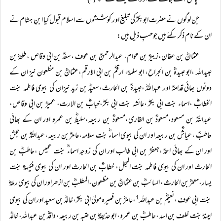
پاس آتے جاتے تھے اور اٹھتے بیٹھتے تھے‘‘۔
۳)
(
جن لوگوں نے حضرت ابوبکرؓ کی تبلیغ اور کوششوں سے اسلام قبول کیا ابنِ ہشام نے
ان کے نام ذکر کئے ہیں جوحسبِ ذیل ہیں:
عثمانؓ بن عفان،زبیرؓ بن عوام، عبدالرحمنؓ بن عوف ،سعدؓ بن ابی وقاص ،طلحہؓ بن
عبیداللہ ،ابو عبیدہؓ بن الجراح، ابو سلمہؓ، ارقمؓ بن ابی الارقم،عثمانؓ بن مظعون نیز ان کے
دونوں بھائی قدامہؓ اور عبداللہؓ ،عبیدہؓ بن الحارث،سعیدؓ بن زید نیزان کی بیوی فاطمہ بنت
الخطابؓ ،اسماء بنت ابی بکرؓ ،عائشہ بنت ابی بکرؓ،خبابؓ بن الارت، عمیرؓ بن ابی وقاص،
عبداللہؓ بن مسعود،مسعودؓ بن القاری،مسعودؓ بن ربیعہ،سلیطؓ بن عمرو اور ان کے بھائی
حاطبؓ ،عیاشؓ بن ربیعہ اور ان کی بیوی اسماءؓ بنت سلامہ،عامرؓ بن ربیعہ،عبداللہؓ بن حجش
اور ان کے بھائی احمدؓ ،جعفرؓ بن ابی طالب اور ان کی زوجہ اسماءؓ بنت عمیس ،حاطبؓ بن
الحارث اور ان کی بیوی فاطمہ بنت المجلل، خطابؓ بن الحارث اور ان کی بیوی فکیہہؓ بنت
یسار،معمرؓ بن الحارث، السائبؓ بن عثمانؓ بن مظعون،المطلبؓ بن ازھراور ان کی بیوی رملہؓ
بنت ابی عوف ،نعیمؓ بن عبداللہ
،عامرؓ بن فھیرہ مولیٰ ابی بکرؓ،خالدؓ بن سعید اور ان کی بیوی
1
امینہؓ بنت خلف بن اسد ،حاطبؓ بن عمرو، ابو حذیفہؓ بن عتبہ بن ربیعہ، واقدؓ بن عبداللہ، خالدؓ