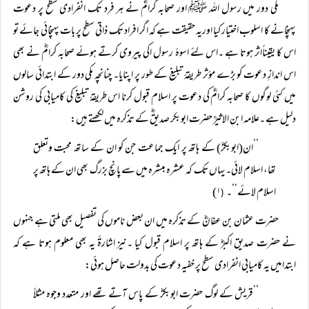
مکی دور میں رسول اللہ ﷺ اور صحابہ کرامؓ نے ہر فرد تک انفرادی سطح پر دعوت
پہنچانے کا اسلوب اختیار کیا اوریہ حقیقت ہے کہ اگر افراد تک ذاتی سطح پر بات پہنچائی جائے تو
اس کا یقیناًاثر ہوتا ہے ۔اس لئے اسوۂ رسول اکی پیروی کرتے ہوئے صحابہ کرامؓ نے بھی
اس اندازِ دعوت کو بڑے مؤثر طریقۂ تبلیغ کے طور پر اپنایا۔ چنانچہ مکی دور کے ابتدائی سالوں
میں کئی لوگوں کا صحابہ کرامؓ کی دعوت پر اسلام قبول کرنا اس طریقۂ تبلیغ کی کامیابی کی روشن
دلیل ہے ۔علامہ ابن الاثیرؒ حضرت ابوبکر صدیقؓ کے تذکرہ میں لکھتے ہیں:
’’ان(ابوبکرؓ) کے ہاتھ پر ایک جماعت جن کو ان کے ساتھ محبت وتعلق
تھا، اسلام لائی۔یہاں تک کہ عشرہ مبشرہ میں سے پانچ بزرگ بھی ان کے ہاتھ پر
اسلام لائے‘‘۔
۱)
(
حضرت عثمان بن عفانؓ کے تذکرہ میں ان بعض ناموں کی تفصیل بھی ملتی ہے جنہوں
نے حضرت صدیق اکبرؓ کے ہاتھ پر اسلام قبول کیا ۔نیز اشارۃً یہ بھی معلوم ہوتا ہے کہ
ابتدامیں یہ کامیابی انفرادی سطح پر خفیہ دعوت کی بدولت حاصل ہوئی:
’’قریش کے لوگ حضرت ابوبکرؓ کے پاس آتے تھے اور متعدد وجوہ مثلاً