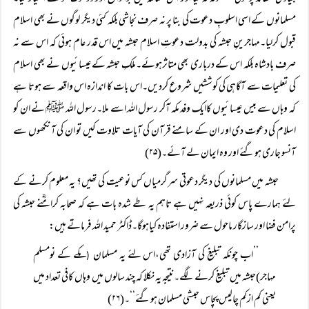
مسلمانوں کے اسی اسلوبِ دعوت کی بنا پر نہ صرف نجاشی بلکہ کئی دیگر لوگوں نے بھی اسلام
قبول کرلیا۔مہاجرینِ حبشہ کی بدولت دعوتِ اسلام حبشہ میں اس قدر عام ہوئی کہ اس سے نہ
صرف بادشاہ بلکہ اس کے درباری بھی متاثرہوئے۔ملکِ حبشہ کے عیسائیوں نے بھی اسلام
کی تعلیمات سے آگاہی کی کوششیں شروع کردیں۔اس بات کا اندازہ اس واقعہ سے ہوتا ہے
کہ وہاں سے بیس عیسائیوں کاایک وفد مکہ آکر رسول اللہ اسے ملا۔رسول اللہ ﷺ نے ان کو
اسلام کی دعوت دی اور ان کے سامنے قرآن کی آیات تلاوت کیں تو ان کی آنکھوں سے
آنسو جاری ہوگئے اور وہ ایمان لے آئے۔(۲۵)
حبشہ میں مسلمانوں کی دیگر دعوتی سرگرمیاں کس نوعیت کی تھیں؟ یہ معلوم کرنے کے
لئے ہمارے پاس کوئی ذریعہ نہیں ہے تاہم یہ طے شدہ بات ہے کہ صحابہ کرامؓنے حبشہ کی
پرامن فضا اور سازگار ماحول سے ضرور استفادہ کیاہوگا۔ڈاکٹر حمید اللہ فرماتے ہیں:
’’اب چونکہ تبلیغ کی آزادی تھی،اس لئے یہ مسلمان
مکے کے نومسلم
(
مہاجر)حبشہ میں تبلیغ کرنے لگے۔نتیجہ یہ نکلا کہ چند سالوں میں وہاں کافی تعداد میں
یعنی کم ازکم چالیس پچاس حبشی مسلمان ہوگئے‘‘۔(۲۶)