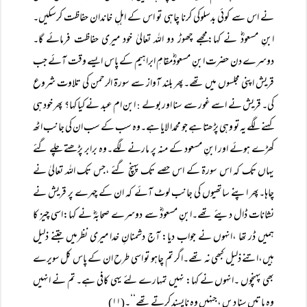
نے اس سے کوئی بدسلوکی کرنا چاہی تو اس کے اہلِ خاندان حفاظت کرسکیں۔
ابنِ مسعودؓ نے کہا:مجھے چھوڑ دو اللہ تعالیٰ خود میری حفاظت فرمائے گا۔
دوسرے دن حضرت ابنِ مسعودؓمقامِ ابراہیم کے پاس ایسے وقت آئے جب
قریش اپنی مجلسوں میں تھے۔پھر بلند آواز سے سورۃ الرحمن کی تلاوت شروع
کی۔ قریش نے اسے غور سے سنا اور بولے
ابن ام عبد نے کیا کہا؟ پھر خود ہی
:
کہنے لگے یہ تو وہی پڑھتا ہے جو محمدا لایا ہے۔وہ سب کے سب ان کی جانب اٹھ
کھڑے ہوئے اور ابنِ مسعود کے منہ پر مارنے لگے۔وہ برابر پڑھتے چلے گئے
یہاں تک کہ اس سورۃ کے اس حصے تک پہنچ گئے ،جس تک اللہ تعالیٰ نے
چاہا۔پھر اپنے ساتھیوں کی جانب لوٹ آئے کہ ان کے چہرے پر قریش نے
نشانات ڈال دیئے تھے۔ابنِ مسعودؓ سے دوسرے صحابہؓ نے کہا:اسی چیز کا
ہمیں ڈر تھا ،انہوں نے جواب دیا: آج دشمنانِ خدا میری نظرمیں جتنے ذلیل
ہیں،اتنے ذلیل کبھی نہ تھے۔اگر تم چاہو تو اسی طرح ان کے پاس کل سویرے
بھی پہنچوں ۔انہوں نے کہا: نہیں تمہارے لئے یہی کافی ہے۔ تم نے انہیں
وہ باتیں سنا دیں ،جنہیں وہ ناپسند کرتے تھے‘‘۔(۱۱)