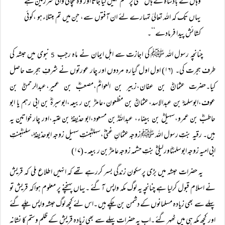
وہاں کے بادشاہ کے ہاں کسی پر ظلم نہیں کیا جاتا اور وہ سچائی والی سرزمین ہے
یہاں تک کہ اللہ تعالیٰ تمہارے لئے ان آفتوں سے، جن میں تم مبتلاء ہو ،کوئی
کشائش پیدا فرمادے‘‘۔
چنانچہ رسول اللہ ﷺ کی اجازت سے اہل ایمان نے ماہ رجب
نبوی میں حبشہ کی
5
طرف ہجرت کی۔
۱۶) اول اول گیارہ مردوں اور چار عورتوں نے شرفِ ہجرت حاصل
(
کیا۔حضرت عثمانؓ بن عفان،زبیر بن العوامؓ،مصعبؓ بن عمیر،عبدالرحمنؓ بن
عوف،ابوسلمہؓ بن عبدالاسد،عثمانؓ بن مظعون،عامرؓ بن ربیعہ،ابوسبرہؓ بن ابی رہم یا ابو
حاطبؓ بن عمرو،سہیلؓ بن بیضاء، عبداللہؓ بن مسعود،ابو حذیفہؓ بن عتبہ،اور چار خواتین یہ
ہیں۔ رقیہ بنتِ رسول اللہ ﷺزوجہ عثمانِ غنیؓ،سہلہؓبنتِ سہیل زوجہ ابوحذیفہؓ،سلمہؓبنتِ
ابی امیہ زوجہ ابوسلمہؓاور لیلیٰؓ بنتِ حشمہ زوجہ عامرؓ بن ربیعہ۔(۱۷)
یہ حضرات حبشہ میں بڑی پرسکون زندگی بسر کررہے تھے کہ انہیں اطلاع ملی کہ قریش
نے اسلام قبول کرلیا ہے چنانچہ یہ لوگ مکہ واپس آگئے ۔یہاں پہنچنے پر معلوم ہواکہ قریش تو
پہلے سے بھی زیادہ مسلمانوں کے دشمن بن چکے ہیں ۔اس لئے کچھ لوگ حبشہ واپس چلے گئے
اور کچھ مکہ ہی میں ٹھہر گئے ۔اب یہ حضرات پہلے سے بھی زیادہ قریش کے ظلم وستم کا نشانہ