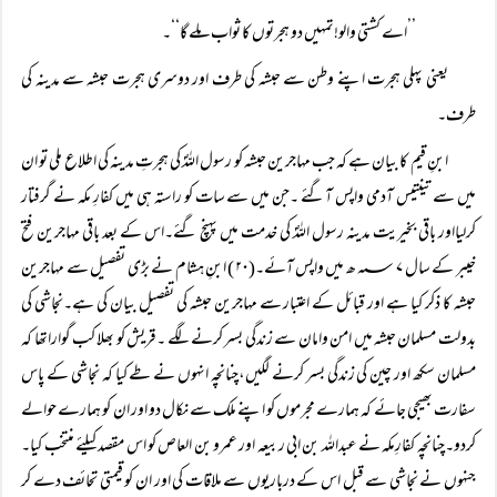
’’اے کشتی والو!تمہیں دو ہجرتوں کا ثواب ملے گا‘‘۔
یعنی پہلی ہجرت اپنے وطن سے حبشہ کی طرف اور دوسری ہجرت حبشہ سے مدینہ کی
طرف۔
ابنِ قیم کا بیان ہے کہ جب مہاجرین حبشہ کو رسول اللہؐ کی ہجرتِ مدینہ کی اطلاع ملی تو ان
میں سے تینتیس آدمی واپس آگئے ۔جن میں سے سات کو راستہ ہی میں کفارِ مکہ نے گرفتار
کرلیااور باقی بخیریت مدینہ رسول اللہؐ کی خدمت میں پہنچ گئے۔اس کے بعد باقی مہاجرین فتح
خیبر کے سال ۷ ؁ھ میں واپس آئے۔(۲۰) ابنِ ہشام نے بڑی تفصیل سے مہاجرین
حبشہ کا ذکر کیا ہے اور قبائل کے اعتبار سے مہاجرین حبشہ کی تفصیل بیان کی ہے۔نجاشی کی
بدولت مسلمان حبشہ میں امن وامان سے زندگی بسر کرنے لگے ۔قریش کو بھلا کب گواراتھا کہ
مسلمان سکھ اور چین کی زندگی بسر کرنے لگیں،چنانچہ انہوں نے طے کیا کہ نجاشی کے پاس
سفارت بھیجی جائے کہ ہمارے مجرموں کو اپنے ملک سے نکال دو اور ان کو ہمارے حوالے
کردو۔چنانچہ کفارِمکہ نے عبداللہ بن ابی ربیعہ اور عمرو بن العاص کو اس مقصد کیلئے منتخب کیا۔
جنہوں نے نجاشی سے قبل اس کے درباریوں سے ملاقات کی اور ان کو قیمتی تحائف دے کر