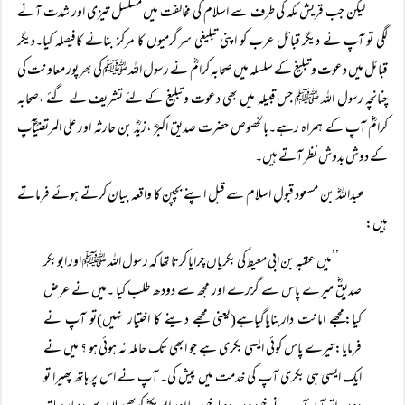
لیکن جب قریش مکہ کی طرف سے اسلام کی مخالفت میں مسلسل تیزی اور شدت آنے
لگی تو آپ نے دیگر قبائل عرب کو اپنی تبلیغی سرگرمیوں کا مرکز بنانے کافیصلہ کیا۔دیگر
قبائل میں دعوت وتبلیغ کے سلسلہ میں صحابہ کرامؓ نے رسول اللہ ﷺ کی بھر پور معاونت کی
چنانچہ رسول اللہ ﷺ جس قبیلہ میں بھی دعوت وتبلیغ کے لئے تشریف لے گئے ،صحابہ
کرامؓ آپ کے ہمراہ رہے۔بالخصوص حضرت صدیق اکبرؓ ،زیدؓ بن حارثہ اور علی المرتضیؓآپ
کے دوش بدوش نظر آتے ہیں۔
عبداللہؓ بن مسعود قبولِ اسلام سے قبل اپنے بچپن کا واقعہ بیان کرتے ہوئے فرماتے
ہیں:
’’میں عقبہ بن ابی معیط کی بکریاں چرایا کرتا تھا کہ رسول اللہ ﷺ اور ابوبکر
صدیقؓ میرے پاس سے گزرے اور مجھ سے دودھ طلب کیا ۔میں نے عرض
کیا:مجھے امانت داربنایاگیاہے(یعنی مجھے دینے کا اختیار نہیں)تو آپ نے
فرمایا:تیرے پاس کوئی ایسی بکری ہے جو ابھی تک حاملہ نہ ہوئی ہو ؟ میں نے
ایک ایسی ہی بکری آپ کی خدمت میں پیش کی۔ آپ نے اس پر ہاتھ پھیرا تو