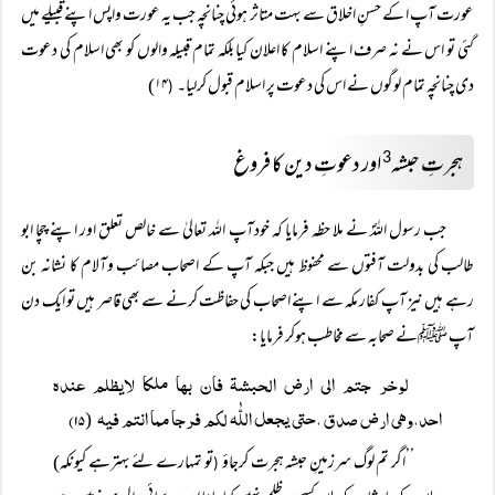
عورت آپ ا کے حسنِ اخلاق سے بہت متاثر ہوئی چنانچہ جب یہ عورت واپس اپنے قبیلے میں
گئی تو اس نے نہ صرف اپنے اسلام کا اعلان کیا بلکہ تمام قبیلہ والوں کو بھی اسلام کی دعوت
دی چنانچہ تمام لوگوں نے اس کی دعوت پر اسلام قبول کرلیا۔
۱۴)
(
ہجرتِ حبشہ
اور دعوتِ دین کا فروغ
3
جب رسول اللہؐ نے ملا حظہ فرمایا کہ خودآپ اللہ تعالیٰ سے خالص تعلق اور اپنے چچا ابو
طالب کی بدولت آفتوں سے محفوظ ہیں جبکہ آپ کے اصحاب مصائب وآلام کا نشانہ بن
رہے ہیں نیز آپ کفار مکہ سے اپنے اصحاب کی حفاظت کرنے سے بھی قاصر ہیں تو ایک دن
آپ ﷺنے صحابہ سے مخاطب ہوکر فرمایا:
لوخر جتم الی ارض الحبشۃ فان بھا ملکا لایظلم عندہ
احد،وھی ارض صدق ،حتی یجعل اللّٰہ لکم فرجا مما انتم فیہ
۱۵)
(
’’اگر تم لوگ سرزمینِ حبشہ ہجرت کرجاؤ
تو تمہارے لئے بہترہے کیونکہ)
(