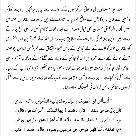
حبشہ میں مسلمانوں کی دعوتی سرگرمیوں کے حوالے سے یہاں پر ایک روایت کاذکر
دلچسپی سے خالی نہ ہوگا جس سے واضح طور پر یہ اشارات ملتے ہیں کہ صرف مہاجر ین حبشہ ہی
نہیں بلکہ دیگر حبشی مسلمان بھی قبول اسلام کے بعد دعوت کاکام کسی نہ کسی سطح پر کرتے
رہے ہیں۔ابن ہشام کی روایت کے مطابق جب رسول اللہؐ نے عمروؓ بن امیہ الضمری
کومہاجرین حبشہ کو لانے کے لئے نجاشی کے پاس بھیجا تو اتفاق سے عمروؓ بن العاص،جو حبشہ
آئے ہوئے تھے،نے عمرو بن امیہ کونجاشی کے دربار سے نکلتے ہوئے دیکھ لیا تو عمرو بن
العاص فوراً نجاشی کی خدمت میں حاضر ہوئے اور عرض کیا: جو شخص ابھی ابھی آپ کے دربار
سے نکل کر گیاہے یہ ہمارے دشمن کا قاصد ہے آپ مجھے اجازت دیں کہ میں اسے قتل
کردوں۔نجاشی یہ سن کر انتہائی غضبناک ہوا اور کہا:
’’أتسألنی ان أعطیک رسول رجل یأتیہ الناموس الاکبر الذی
کان یاتی موسیٰ لتقلہ
قال
قلت
ایھا الملک ، أکذاک ھو ؟ قال
:
!
:
!
ویحک یاعمرو
اطعنی واتبعہ ، فانہ واللّٰہ لعلی الحق ، ولیظھرن علی
!
من خالفہ ،کما ظھر موسیٰ علی فرعون وجنودہ، قال ، قلت
افتبا
: