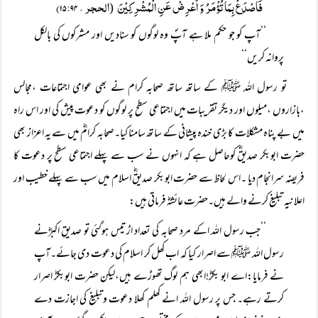
فَاصْدَعْ بِمَا تُؤْمَرُ وَ اَعْرِضْ عَنِ الْمُشْرِکِیْنَ
الحجر ، ۱۵:۹۴)
(
’’آپ کو جو حکم ملا ہے آپؐ وہ لوگوں کو سنادیں اور مشرکوں کی بالکل
پروانہ کریں‘‘
تو رسول اللہ ﷺ کے ساتھ ساتھ صحابہ کرام نے بھی عوامی اجتماعات ،مجالس
،بازاروں ،میلوں اور دیگر تقریبات میں اجتماعی سطح پر لوگوں کو دعوت پیش کی اور اس راہ
میں بے پناہ مشکلات کا بڑی خندہ پیشانی کے ساتھ سامنا کیا۔صحابہ کرامؓ میں سے یہ اعزاز بھی
حضرت ابوبکر صدیقؓ کوحاصل ہے کہ انہوں نے سب سے پہلے اجتماعی سطح پر دعوت کا
فریضہ سرانجام دیا ۔اس لحاظ سے حضرت ابوبکر صدیقؓ اسلام میں سب سے پہلے خطیب اور
اعلانیہ تبلیغ کرنے والے ہیں۔حضرت عائشہؓ فرماتی ہیں:
’’جب رسول اللہ اکے مرد صحابہ کی تعداد اڑتیس ہوگئی تو صدیقِ اکبرؓنے
رسول اللہ ﷺ سے اصرار کیا کہ اب کھل کر اسلام کی دعوت دی جائے۔آپ
نے فرمایا:اے ابو بکرؓ!ابھی ہم لوگ تھوڑے ہیں،لیکن حضرت ابوبکرؓ اصرار
کرتے رہے۔ جس پر رسول اللہ انے کھلم کھلا دعوت وتبلیغ کی اجازت دے