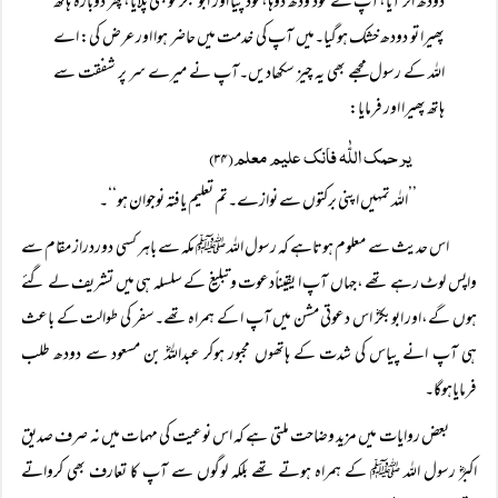
دودھ اتر آیا،آپ نے خود ودھ دوہا،خود پیا اور ابو بکرؓ کوبھی پلایا،پھر دوبارہ ہاتھ
پھیرا تو دودھ خشک ہوگیا۔میں آپ کی خدمت میں حاضر ہوا اور عرض کی: اے
اللہ کے رسول مجھے بھی یہ چیز سکھادیں۔آپ نے میرے سر پر شفقت سے
ہاتھ پھیرا اور فرمایا:
یرحمک اللّٰہ فانک علیم معلم(۳۴)
’’اللہ تمہیں اپنی برکتوں سے نوازے۔تم تعلیم یافتہ نوجوان ہو‘‘۔
اس حدیث سے معلوم ہوتاہے کہ رسول اللہ ﷺ مکہ سے باہر کسی دوردراز مقام سے
واپس لوٹ رہے تھے ،جہاں آپ ا یقیناًدعوت وتبلیغ کے سلسلہ ہی میں تشریف لے گئے
ہوں گے،اور ابوبکرؓ اس دعوتی مشن میں آپ ا کے ہمراہ تھے۔سفر کی طوالت کے باعث
ہی آپ انے پیاس کی شدت کے ہاتھوں مجبور ہوکر عبداللہؓ بن مسعود سے دودھ طلب
فرمایاہوگا۔
بعض روایات میں مزید وضاحت ملتی ہے کہ اس نوعیت کی مہمات میں نہ صرف صدیق
اکبرؓ رسول اللہ ﷺ کے ہمراہ ہوتے تھے بلکہ لوگوں سے آپ کا تعارف بھی کرواتے