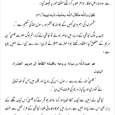
ہے ،وہ ناراض ہوگا۔تاہم صحابہ کرامؓنے متفقہ طور پر فیصلہ کیا:
نقول واللّٰہ ماقال اللّٰہ،وماجاء نا بہ نبینا‘(۲۳)
’’قسم خدا کی!ہم وہی کہیں گے جو اللہ کا حکم اور رسول اللہؐ کی تعلیم ہے‘‘۔
جب یہ لوگ نجاشی کے دربار میں حاضر ہوئے تو نجاشی نے کہا:تم لوگ حضرت عیسیٰ ؑ بن
مریم کے متعلق کیا اعتقاد رکھتے ہو؟ حضرت جعفرؓنے فرمایا: ہمارے نبی ا نے ہمیں بتایا
ہے:
ھو عبداللّٰہ ورسولہ وروحہ وکلمتہ القاھا الی مریم العذراء
البتول
’’عیسیٰ ؑ اللہ کے بندے ،رسول،اس کی روح اور کلمہ ہیں جس کو اللہ تعالیٰ
نے کنواری اور پاکباز مریم کی طرف ڈال دیا‘‘۔
نجاشی نے زمین سے ایک تنکا اٹھایا اور کہا
واللہ جو تم نے کہا عیسیٰ ؑ اس ایک تنکے کے
:
برابر بھی اس سے زیادہ نہیں ہے۔دربار میں موجود عیسائی علماء نجاشی کے طرزِ عمل سے سخت