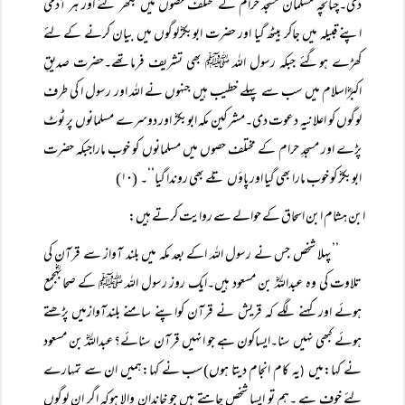
دی۔چنانچہ مسلمان مسجد حرام کے مختلف حصوں میں بکھر گئے اور ہر آدمی
اپنے قبیلہ میں جاکر بیٹھ گیا اور حضرت ابوبکرؓلوگوں میں بیان کرنے کے لئے
کھڑے ہوگئے جبکہ رسول اللہ ﷺ بھی تشریف فرماتھے۔حضرت صدیقِ
اکبرؓاسلام میں سب سے پہلے خطیب ہیں جنہوں نے اللہ اور رسول ا کی طرف
لوگوں کو اعلانیہ دعوت دی۔مشرکین مکہ ابوبکرؓ اور دوسرے مسلمانوں پر ٹوٹ
پڑے اور مسجدِ حرام کے مختلف حصوں میں مسلمانوں کو خوب ماراجبکہ حضرت
ابوبکرؓ کو خوب مارا بھی گیا اور پاؤں تلے بھی روندا گیا‘‘۔
(۱۰)
ابن ہشام ابن اسحاق کے حوالے سے روایت کرتے ہیں:
’’پہلا شخص جس نے رسول اللہ اکے بعد مکہ میں بلند آواز سے قرآن کی
تلاوت کی وہ عبداللہؓ بن مسعود ہیں۔ایک روز رسول اللہ ﷺ کے صحابہؓجمع
ہوئے اور کہنے لگے کہ قریش نے قرآن کواپنے سامنے بلندآوازمیں پڑھتے
ہوئے کبھی نہیں سنا۔ایساکون ہے جو انہیں قرآن سنائے؟عبداللہؓ بن مسعود
نے کہا:میں
یہ کام انجام دیتا ہوں)سب نے کہا:ہمیں ان سے تمہارے
(
لئے خوف ہے ۔ہم تو ایسا شخص چاہتے ہیں جو خاندان والا ہوکہ اگر ان لوگوں