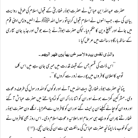
حضرت عبداللہ ابنِ عباسؓ نے حضرت ابوذر غفاریؓ کے قبولِ اسلام کی طویل روایت
بیان کی ہے۔جب انہوں نے اسلام قبول کرلیاتو رسول اللہ ﷺ نے انہیں واپس اپنی قوم
میں جانے اور تبلیغِ دین کا حکم دیا۔لیکن حضرت ابوذرؓ نے بڑے جوش اور جذبۂ جان نثاری
کے ساتھ بارگاہِ رسالت میں عرض کیا:
والذی نفسی بیدہ لاصرخن بھا بین ظہر انیھم۔
’’اس ذات کی قسم جس کے قبضۂ قدرت میں میری جان ہے میں اس کلمۂ
توحید کا اعلان کافروں میں پورے زور سے کروں گا‘‘۔
چنانچہ حضرت ابوذرغفاریؓ بیت اللہ میں آئے اور لوگوں کو اللہ ورسول کی طرف دعوت
دی۔مشرکین کھڑے ہوئے اور ان کو اتنا مارا کہ ان کو لٹادیااتنے میں حضرت عباسؓ آگئے
اور وہ ان کو بچانے کیلئے ان پر لیٹ گئے اور ان کو کافروں سے چھڑایا۔ اگلے دن حضرت ابوذر
غفاریؓنے پھران کو ویسے ہی سرعام اور اعلانیہ دعوتِ اسلام دی۔ اس روز بھی کافروں نے
ان کو خوب مارا چنانچہ حضرت عباسؓ کی مداخلت ہی سے ان کی جان بچی۔(۱۲)