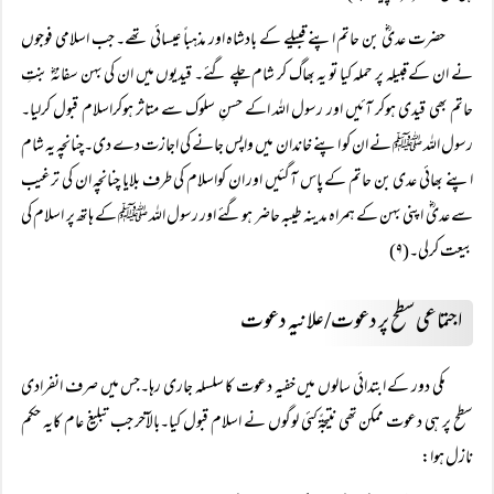
حضرت عدیؓ بن حاتم اپنے قبیلے کے بادشاہ اور مذہباً عیسائی تھے۔ جب اسلامی فوجوں
نے ان کے قبیلہ پر حملہ کیا تو یہ بھاگ کر شام چلے گئے۔ قیدیوں میں ان کی بہن سفانہؓ بنتِ
حاتم بھی قیدی ہوکر آئیں اور رسول اللہ اکے حسنِ سلوک سے متاثر ہوکراسلام قبول کرلیا۔
رسول اللہ ﷺ نے ان کو اپنے خاندان میں واپس جانے کی اجازت دے دی۔چنانچہ یہ شام
اپنے بھائی عدی بن حاتم کے پاس آگئیں اور ان کواسلام کی طرف بلایا چنانچہ ان کی ترغیب
سے عدیؓ اپنی بہن کے ہمراہ مدینہ طیبہ حاضر ہوگئے اور رسول اللہ ﷺ کے ہاتھ پر اسلام کی
بیعت کرلی۔(۹)
اجتماعی سطح پر دعوت/علانیہ دعوت
مکی دور کے ابتدائی سالوں میں خفیہ دعوت کا سلسلہ جاری رہا۔جس میں صرف انفرادی
سطح پر ہی دعوت ممکن تھی نتیجۃًکئی لوگوں نے اسلام قبول کیا۔بالآخر جب تبلیغ عام کایہ حکم
نازل ہوا: