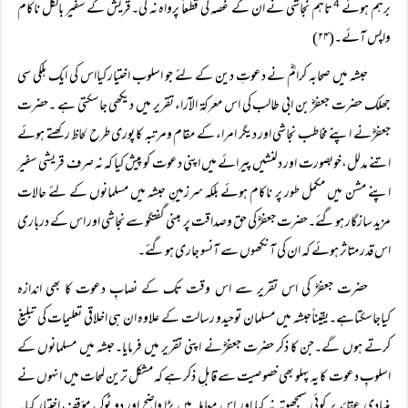
برہم ہوئے
تاہم نجاشی نے ان کے غصہ کی قطعاً پرواہ نہ کی۔قریش کے سفیر بالکل ناکام
4
واپس آئے۔(۲۴)
حبشہ میں صحابہ کرامؓ نے دعوتِ دین کے لئے جو اسلوب اختیار کیااس کی ایک ہلکی سی
جھلک حضرت جعفرؓ بن ابی طالب کی اس معرکۃ الآراء تقریر میں دیکھی جاسکتی ہے ۔حضرت
جعفرؓنے اپنے مخاطب نجاشی اور دیگر امراء کے مقام ومرتبہ کا پوری طرح لحاظ رکھتے ہوئے
اتنے مدلل،خوبصورت اور دلنشیں پیرائے میں اپنی دعوت کو پیش کیا کہ نہ صرف قریشی سفیر
اپنے مشن میں مکمل طور پر ناکام ہوئے بلکہ سرزمینِ حبشہ میں مسلمانوں کے لئے حالات
مزید سازگار ہوگئے۔حضرت جعفرؓکی حق وصداقت پر مبنی گفتگو سے نجاشی اور اس کے درباری
اس قدر متاثر ہوئے کہ ان کی آنکھوں سے آنسو جاری ہوگئے۔
حضرت جعفرؓ کی اس تقریر سے اس وقت تک کے نصابِ دعوت کا بھی اندازہ
کیاجاسکتاہے۔یقیناًحبشہ میں مسلمان توحیدو رسالت کے علاوہ ان ہی اخلاقی تعلیمات کی تبلیغ
کرتے ہوں گے۔جن کا ذکر حضرت جعفرؓنے اپنی تقریر میں فرمایا۔حبشہ میں مسلمانوں کے
اسلوبِ دعوت کا یہ پہلو بھی خصوصیت سے قابلِ ذکر ہے کہ مشکل ترین لمحات میں انہوں نے
بنیادی عقائد پر کوئی سمجھوتہ نہ کیا اور اس معاملہ میں بڑا واضح اور دو ٹوک مؤقف اختیار کیا۔