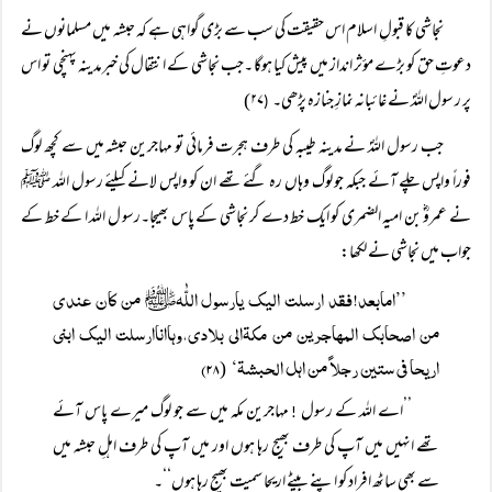
نجاشی کا قبولِ اسلام اس حقیقت کی سب سے بڑی گواہی ہے کہ حبشہ میں مسلمانوں نے
دعوتِ حق کو بڑے مؤثر انداز میں پیش کیا ہوگا ۔جب نجاشی کے انتقال کی خبرمدینہ پہنچی تو اس
پر ر سول اللہؐ نے غائبانہ نمازِ جنازہ پڑھی۔
۲۷)
(
جب رسول اللہؐ نے مدینہ طیبہ کی طرف ہجرت فرمائی تو مہاجرین حبشہ میں سے کچھ لوگ
فوراً واپس چلے آئے جبکہ جو لوگ وہاں رہ گئے تھے ان کو واپس لانے کیلئے رسول اللہ ﷺ
نے عمروؓ بن امیہ الضمری کو ایک خط دے کر نجاشی کے پاس بھیجا۔رسو ل اللہ ا کے خط کے
جواب میں نجاشی نے لکھا:
’’امابعد!فقد ارسلت الیک یارسول اللّٰہﷺ من کان عندی
من اصحابک المہاجرین من مکۃالی بلادی،وہااناارسلت الیک ابنی
اریحا فی ستین رجلاً من اہل الحبشۃ‘
۲۸)
(
’’اے اللہ کے رسول
مہاجرین مکہ میں سے جو لوگ میرے پاس آئے
!
تھے انہیں میں آپ کی طرف بھیج رہا ہوں اور میں آپ کی طرف اہلِ حبشہ میں
سے بھی ساٹھ افراد کو اپنے بیٹے اریحا سمیت بھیج رہا ہوں‘‘۔