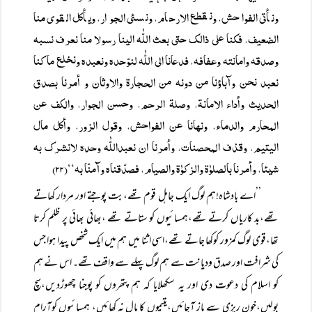
ونأتی الفواحش، ونقطع الارحام، ونسئی الجوار، ویأکل القوی منا
الضعیف، فکنا علی ذالک حتی بعث اللّٰہ الینا رسولا منا نعرف نسبہ
وصدقہ وامانتہ وعفافہ، فدعانا الی اللّٰہ لنوّحدہ ونعبدہ ونخلع ما کنا
نعبد نحن وآباؤنا من دونہ من الحجارۃ والاوثان و أمرنا بصدق
الحدیث وأداء الامانۃ، وصلۃ الرحم، وحسن الجوار، والکف عن
المحارم والدماء، ونھانا عن الفواحش، وقول الزور، وأکل مال
الیتیم، وقذف المحصنات، وأمرنا ان نعبداللّٰہ وحدہ لانشرک بہ
شیئا، وأمرنا بالصلوٰۃ والزکوٰۃ والصیام، فصدّقناہ وآمنّا بہ‘‘(۲۲)
’’اے بادشاہ!ہم لوگ ایک جاہل قوم تھے،بت پوجتے اور مردار کھاتے
تھے،بد کاریاں کرتے تھے،ہمسائیوں کو ستاتے تھے ،بھائی بھائی پر ظلم کرتا
تھا،قوی لوگ کمزور کوکھا جاتے تھے،اسی اثنا میں ہم میں ایک شخص پیدا ہوا جس
کی شرافت اور صدق ودیانت سے ہم لوگ پہلے سے واقف تھے۔ اس نے ہم
کو اسلام کی دعوت دی اور یہ سکھلایا کہ ہم پتھروں کو پوجنا چھوڑدیں،سچ
بولیں،خون ریزی سے باز آجائیں،یتیموں کا مال نہ کھائیں، ہمسائیوں کوآرام