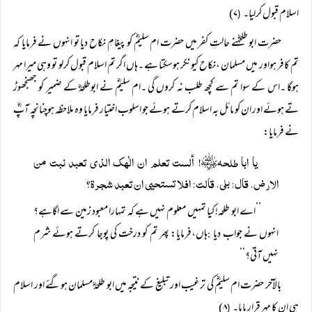
اسلام قبول کرلیا۔
۷)
(
حضرت ابو طلحہؓنے حالتِ کفر میں حضرت ام سلیمؓ کو پیغامِ نکاح دیا تو انہوں نے فرمایا کہ
تم کافر ہواور میں مسلمان ،نکاح کیونکر ہوسکتا ہے ۔ہاں اگر تم اسلام قبول کرلو تو وہی میرا مہر
ہوگا ۔اس کے سوا تم سے کچھ طلب نہ کروں گی ۔ام سلیمؓ نے ابوطلحہؓ کے ضمیر کو جھنجھوڑ
تے ہوئے اور ان کو مائل بہ اسلام کرتے ہوئے جو اسلوب اختیار فرمایا وہ ملاحظہ ہوچنانچہ آپؓ
نے فرمایا:
یا ابا طلحہؓ! ألست تعلم ان الٰھک الذی تعبد نبت من
الارض، قال: بلی، قالت: افلا تستحیی ان تعبد شجرۃ؟
’’اے ابو طلحہ! کیا تمہیں معلوم نہیں ہے کہ تمہارا معبود زمین سے اگاہے؟
انہوں نے جواب دیا
ہاں،فرمایا: پھر تم کو درخت کی پوجا کرتے ہوئے شرم
:
نہیں آتی؟‘‘
بالآخر حضرت ام سلیمؓ کی ترغیب اور تبلیغ کے نتیجہ میں ابو طلحہؓ مسلمان ہوگئے اور اسلام
ہی ان کا مہر قرار پایا۔
۸)
(