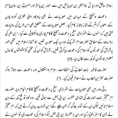
،عامرؓ،عافلؓ اور ایاسؓ بنو البکیر بن عبدیالیل میں سے،عمار بن یاسرؓ اور صہیبؓ بن سنان(۴)
دعوت وتبلیغ کے میدان میں صحابیات نے بھی،باوجود اپنی فطری کمزوریوں
کے،صحابہ کرامؓ کے شانہ بشانہ کام کیا۔بعض صحابیات کے متعلق بھی اس طرح کی روایات
ملتی ہیں کہ ا نہوں نے انفرادی سطح پر دعوت وتبلیغ کاکام پوری جانفشانی سے کیا ۔ابن اثیر کی
روایت کے مطابق حضرت ام شریکؓ دوسیہ ایک صحابیہ تھیں،جو آغاز اسلام میں مخفی طور
پرقریش کی عورتوں کواسلام کی دعوت دیاکرتی تھیں۔قریش کو ان کی مخفی کوششوں کا حال
معلوم ہوا تو ان کو مکہ سے نکال دیا۔(۵)
حضرت فاطمہ بنت خطابؓ کی استقامت ،عزم واستقلال اور دعوت سے متاثر ہوکر
حضرت عمرؓ بن خطاب نے اسلام قبول کیا۔
۶)
(
مدنی دور میں بھی صحابیات نے انفرادی سطح پر دعوت وتبلیغ کاکام انجام دیا۔حضرت
ام حکیمؓ بنت الحارث کی شادی عکرمہ بن ابی جہل سے ہوئی تھی۔ وہ خود تو فتح مکہ کے دن
اسلام لائیں لیکن ان کے شوہر بھاگ کر یمن چلے گئے ابنِ شہاب بیان کرتے ہیں کہ ام حکیمؓ
نے یمن کا سفر اختیار کیا اور ان
عکرمہؓ بن ابی جہل
کو اسلام کی دعوت دی تو انہوں نے
)
(