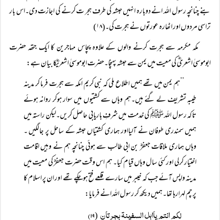
بنے چنانچہ رسول اللہ انے دوبارہ انہیں حبشہ کی طرف ہجر ت کرنے کی اجازت دی۔اس بار
تراسی مردوں اور اٹھارہ عورتوں نے ہجرت کی۔(۱۸)
مکہ مکرمہ سے ہجرت کرنے والوں کے علاوہ پچاس مہاجرین کا ایک جتھہ حضرت
ابوموسیٰ اشعریؓ کی معیت میں یمن سے حبشہ پہنچا۔حضرت ابوموسیٰ اشعریؓکا بیان ہے:
’’ہم یمن میں تھے ہمیں اطلاع ملی کہ نبی کریم امکہ سے ہجرت فرما کر مدینہ
طیبہ تشریف لے گئے ہیں۔ہم وہاں سے کشتیوں میں سوار ہوکر روانہ ہوئے
تاکہ رسول اللہ ﷺ کی خدمت میں شرفِ باریابی حاصل کریں۔لیکن راستہ میں
ہمیں سمندری طوفان نے آلیااور ہماری کشتیاں حبشہ کے ساحل پر جالگیں ۔
وہاں ہماری ملاقات جعفرؓ بن ابی طالب سے ہوئی چنانچہ ہم نے وہیں اقامت
اختیار کرلی اور کئی سال وہاں قیام کیا۔ ہم اس وقت حضرت جعفرؓ کی معیت میں
مدینہ واپس آئے جب کہ خیبر میں سارے قلعے فتح ہوچکے تھے اور ان پر اسلام کا
پرچم لہرارہا تھا۔ہمیں دیکھ کر رسول اللہ انے فرمایا:
لکم انتم یااہل السفینۃ ہجرتان
۱۹)
(