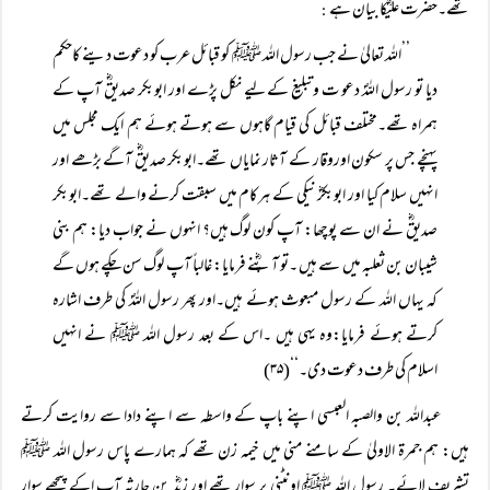
تھے۔حضرت علیؓکا بیان ہے
:
’’اللہ تعالیٰ نے جب رسول اللہ ﷺ کو قبائل عرب کو دعوت دینے کاحکم
دیا تو رسول اللہؐ دعو ت وتبلیغ کے لیے نکل پڑے اور ابوبکر صدیقؓ آپ کے
ہمراہ تھے۔مختلف قبائل کی قیام گاہوں سے ہوتے ہوئے ہم ایک مجلس میں
پہنچے جس پر سکون اوروقار کے آثار نمایاں تھے۔ابوبکر صدیقؓ آگے بڑھے اور
انہیں سلام کیا اور ابوبکرؓ نیکی کے ہرکام میں سبقت کرنے والے تھے۔ابوبکر
صدیقؓ نے ان سے پوچھا: آپ کون لوگ ہیں؟ انہوں نے جواب دیا: ہم بنی
شیبان بن ثعلبہ میں سے ہیں ۔تو آپؓنے فرمایا: غالباً آپ لوگ سن چکے ہوں گے
کہ یہاں اللہ کے رسول مبعوث ہوئے ہیں۔اور پھر رسول اللہؐ کی طرف اشارہ
کرتے ہوئے فرمایا:وہ یہی ہیں ۔اس کے بعد رسول اللہ ﷺ نے انہیں
اسلام کی طرف دعوت دی۔‘‘(۳۵)
عبداللہ بن والصبہ العبسی اپنے باپ کے واسطہ سے اپنے دادا سے روایت کرتے
ہیں: ہم جمرۃ الاولیٰ کے سامنے منی میں خیمہ زن تھے کہ ہمارے پاس رسول اللہ ﷺ
تشریف لائے۔ رسول اللہ ﷺ اونٹنی پر سوار تھے اور زیدؓ بن حارثہ آپ اکے پیچھے سوار