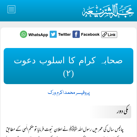
صحابہ کرام کا اسلوب دعوت
(۲)
پروفیسر محمد اکرم ورک
مکی دور
چالیس سال کی عمر میں رسول اللہ ﷺ نے اعلانِ نبوت فرمایا تو حکمِ الٰہی کے مطابق