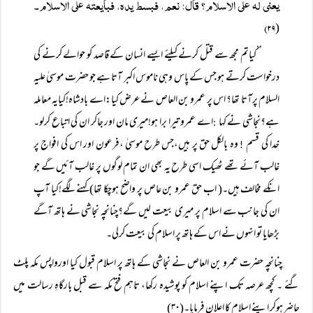
یعنی لہ علی الاسلام؟ قال: نعم، فبسط یدہ، فبایعتہ علی الاسلام۔
۲۹)
(
’’کیاتم مجھ سے قتل کرنے کیلئے ایسے انسان کے قاصد کو حوالے کرنے کی
درخواست کرتے ہو جس کے پاس وہی ناموس اکبر آتا ہے جو حضرت موسیٰ علیہ
السلام پرآتا تھا؟ اس پر عمرو بن العاص نے عرض کیا:اے بادشاہ!کیایہ معاملہ
ہے؟نجاشی نے کہا
اے عمرو تیرا برا ہو!میری مان اور جاکر ان کی اتباع کرلو۔
:
خدا کی قسم
وہ بالکل حق پر ہیں،جس طرح موسیٰ ،فرعون اور اس کی افواج پر
!
غالب آئے تھے ٹھیک اسی طرح یہ بھی ان تمام لوگوں پر غالب آئیں گے جو
انکے مخالف ہیں۔( اب حق عمرو بن عاص پر واضح ہوچکا تھا)کہنے لگے!کیا آپ
ان کی جانب سے اسلام پر میری بیعت لیں گے؟چنانچہ نجاشی نے ہاتھ آگے
بڑھایا تو انہوں نے اس کے ہاتھ پر اسلام کی بیعت کرلی۔
چنانچہ حضرت عمرو بن العاص نے نجاشی کے ہاتھ پر اسلام قبول کیا اورواپس مکہ پلٹ
گئے ۔ کچھ عرصہ تک اپنے اسلام کو پوشیدہ رکھا، تاہم فتح مکہ سے قبل بارگاہِ رسالت میں
حاضر ہوکر اپنے اسلام کا اعلان فرمایا۔(۳۰)